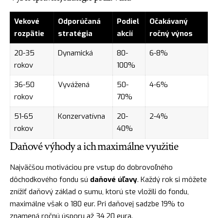
Vekové
Odporúčaná
Podiel
Očakávaný
rozpätie
stratégia
akcií
ročný výnos
20-35
Dynamická
80-
6-8%
rokov
100%
36-50
Vyvážená
50-
4-6%
rokov
70%
51-65
Konzervatívna
20-
2-4%
rokov
40%
Daňové výhody a ich maximálne využitie
Najväčšou motiváciou pre vstup do dobrovoľného
dôchodkového fondu sú
daňové úľavy
. Každý rok si môžete
znížiť daňový základ o sumu, ktorú ste vložili do fondu,
maximálne však o 180 eur. Pri daňovej sadzbe 19% to
znamená ročnú úsporu až 34,20 eura.