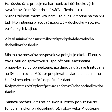
Európska únia
pracuje na harmonizácii dôchodkových
systémov, čo môže priniesť väčšiu flexibilitu a
prenositeľnosť medzi krajinami. To bude výhodné najmä pre
ľudí, ktorí plánujú pracovať alebo žiť v dôchodku v rôznych
európskych krajinách.
Aké sú minimálne a maximálne príspevky do dobrovoľného
dôchodkového fondu?
Minimálny mesačný príspevok sa pohybuje okolo 10 eur, v
závislosti od správcovskej spoločnosti. Maximálne
príspevky nie sú obmedzené, ale daňová úľava je limitovaná
na 180 eur ročne. Môžete prispievať aj viac, ale nadlimitnú
časť si nebudete môcť odpočítať z daní.
Kedy môžem začať vyberať peniaze z dobrovoľného dôchodkového
fondu?
Peniaze môžete vyberať najskôr 10 rokov po vstupe do
fondu a najskôr pri dosiahnutí 55 rokov veku. Predčasný