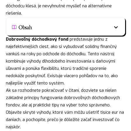
dôchodcu klesá, je nevyhnutné myslieť na alternatívne
riešenia.
Obsah
Dobrovoľný dôchodkový fond
predstavuje jednu z
najefektívnejších ciest, ako si vybudovať solídny finančný
vankúš na roky po odchode do dôchodku. Tento nástroj
kombinuje výhody dlhodobého investovania s daňovými
úľavami a ponúka flexibilitu, ktorú tradičné sporenie
nedokáže poskytnúť. Existuje viacero pohľadov na to, ako
najlepšie využiť tento systém.
Ak sa rozhodnete pokračovať v čítaní, dozviete sa nielen
základné princípy fungovania dobrovoľných dôchodkových
fondov, ale aj praktické tipy na výber toho správneho.
Objavíte skryté výhody, ktoré vám môžu ušetriť tisíce eur na
daniach, a pochopíte, prečo je dôležité začať investovať čo
najskôr.