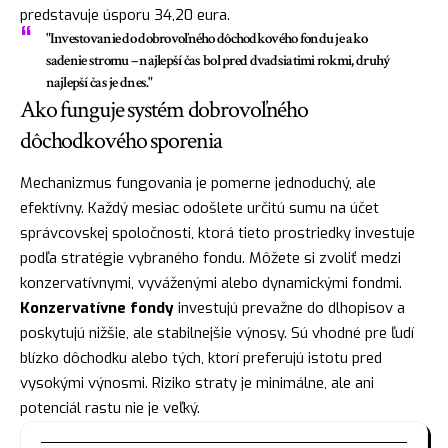
predstavuje úsporu 34,20 eura.
"Investovanie do dobrovoľného dôchodkového fondu je ako
sadenie stromu – najlepší čas bol pred dvadsiatimi rokmi, druhý
najlepší čas je dnes."
Ako funguje systém dobrovoľného
dôchodkového sporenia
Mechanizmus fungovania je pomerne jednoduchý, ale
efektívny. Každý mesiac odošlete určitú sumu na účet
správcovskej spoločnosti, ktorá tieto prostriedky investuje
podľa stratégie vybraného fondu. Môžete si zvoliť medzi
konzervatívnymi, vyváženými alebo dynamickými fondmi.
Konzervatívne fondy
investujú prevažne do dlhopisov a
poskytujú nižšie, ale stabilnejšie výnosy. Sú vhodné pre ľudí
blízko dôchodku alebo tých, ktorí preferujú istotu pred
vysokými výnosmi. Riziko straty je minimálne, ale ani
potenciál rastu nie je veľký.