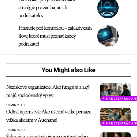
stratégie pre začínajúcich
podnikateľov
Financie pod kontrolou – základy cash
flow, ktoré musí poznať každý
podnikateľ
You Might also Like
Neziskové organizácie: Ako fungujú a aký
majú spoločenský vplyv
FINANCIE/PRÁCA/
13 MIN READ
Odhal tajomstvá: Ako ušetriť veľké peniaze
vďaka akciám v Auchane!
FINANCIE/PRÁCA/
19 MIN READ
Šokujúce tajomstvá písania motivačného