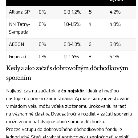
Allianz-SP
0%
0,8-1,2%
5
4,2%
NN Tatry-
0%
1,0-1,5%
4
4,8%
Sympatia
AEGON
0%
0,9-1,3%
6
3,9%
Generali
0%
1,1-1,4%
3
4,1%
Kedy a ako začať s dobrovoľným dôchodkovým
sporením
Najlepší čas na začiatok je
čo najskôr
, ideálne hneď po
nástupe do prvého zamestnania. Aj malé sumy investované
v mladom veku môžu vďaka zloženému úrokovaniu narásť
na významné čiastky. Dvadsaťročný rozdiel v začatí sporenia
môže znamenať dvojnásobnú sumu v dôchodku.
Proces vstupu do dobrovoľného dôchodkového fondu je
jednoduchý. Stačí si vybrať správcovskú spoločnosť, vyplniť