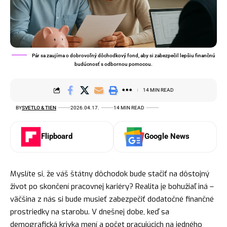
Pár sa zaujíma o dobrovoľný dôchodkový fond, aby si zabezpečil lepšiu finančnú
budúcnosť s odbornou pomocou.
14 MIN READ
BY
SVETLO & TIEN
2026.04.17.
14 MIN READ
Flipboard
Google News
Myslíte si, že váš štátny dôchodok bude stačiť na dôstojný
život po skončení pracovnej kariéry? Realita je bohužiaľ iná –
väčšina z nás si bude musieť zabezpečiť dodatočné finančné
prostriedky na starobu. V dnešnej dobe, keď sa
demografická krivka mení a počet pracujúcich na jedného