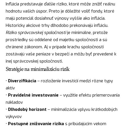
Inflácia predstavuje ďalšie riziko, ktoré môže znížiť reálnu
hodnotu vašich úspor. Preto je dôležité voliť fondy, ktoré
majú potenciál dosiahnuť výnosy vyššie ako inflácia.
Historicky akciové trhy dlhodobo prekonávajú infláciu.
Riziko správcovskej spoločnosti
je minimálne, pretože
prostriedky sú oddelené od majetku spoločnosti a sú
chránené zákonom. Aj v prípade krachu spoločnosti
zostávajú vaše peniaze v bezpečí a môžu byť prevedené k
inej správcovskej spoločnosti.
Stratégie na minimalizáciu rizík
•
Diverzifikácia
– rozloženie investícií medzi rôzne typy
aktív
•
Pravidelné investovanie
– využitie efektu priemerovania
nákladov
•
Dlhodobý horizont
– minimalizácia vplyvu krátkodobých
výkyvov
•
Postupné znižovanie rizika
s pribúdajúcim vekom