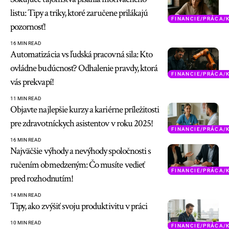
listu: Tipy a triky, ktoré zaručene prilákajú
FINANCIE/PRÁCA/
pozornosť!
16 MIN READ
Automatizácia vs ľudská pracovná sila: Kto
ovládne budúcnosť? Odhalenie pravdy, ktorá
FINANCIE/PRÁCA/
vás prekvapí!
11 MIN READ
Objavte najlepšie kurzy a kariérne príležitosti
pre zdravotníckych asistentov v roku 2025!
FINANCIE/PRÁCA/
16 MIN READ
Najväčšie výhody a nevýhody spoločnosti s
ručením obmedzeným: Čo musíte vedieť
FINANCIE/PRÁCA/
pred rozhodnutím!
14 MIN READ
Tipy, ako zvýšiť svoju produktivitu v práci
10 MIN READ
FINANCIE/PRÁCA/