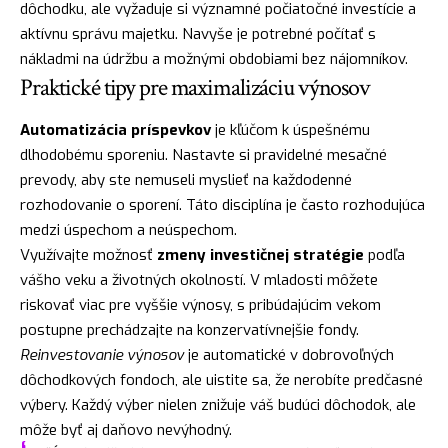
dôchodku, ale vyžaduje si významné počiatočné investície a
aktívnu správu majetku. Navyše je potrebné počítať s
nákladmi na údržbu a možnými obdobiami bez nájomníkov.
Praktické tipy pre maximalizáciu výnosov
Automatizácia príspevkov
je kľúčom k úspešnému
dlhodobému sporeniu. Nastavte si pravidelné mesačné
prevody, aby ste nemuseli myslieť na každodenné
rozhodovanie o sporení. Táto disciplína je často rozhodujúca
medzi úspechom a neúspechom.
Využívajte možnosť
zmeny investičnej stratégie
podľa
vášho veku a životných okolností. V mladosti môžete
riskovať viac pre vyššie výnosy, s pribúdajúcim vekom
postupne prechádzajte na konzervatívnejšie fondy.
Reinvestovanie výnosov
je automatické v dobrovoľných
dôchodkových fondoch, ale uistite sa, že nerobíte predčasné
výbery. Každý výber nielen znižuje váš budúci dôchodok, ale
môže byť aj daňovo nevýhodný.