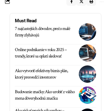
Must Read
7 najčastejších dôvodov, prečo malé
firmy zlyhávajú
Online podnikanie v roku 2025 –
trendy, ktoré sa oplatí sledovať
Ako vytvoriť efektívny biznis plán,
ktorý presvedčí investorov
Budovanie značky: Ako urobiť z vášho
mena dôveryhodnú značku
Ako získať prvých zákazníkov –