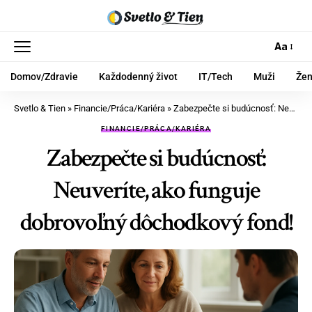
Aa
Domov/Zdravie
Každodenný život
IT/Tech
Muži
Že
Svetlo & Tien
»
Financie/Práca/Kariéra
»
Zabezpečte si budúcnosť: Neuveríte, ako funguje dobrovoľný dôchodkový fond!
FINANCIE/PRÁCA/KARIÉRA
Zabezpečte si budúcnosť:
Neuveríte, ako funguje
dobrovoľný dôchodkový fond!