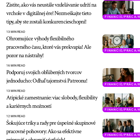
Zistite, ako vás neustále vzdelávanie udrží na
vrchole v digitálnej ére! Nezmeškajte tieto
FINANCIE/PRÁCA/
tipy, aby ste zostali konkurencieschopní!
13 MIN READ
Ohromujúce výhody flexibilného
pracovného času, ktoré vás prekvapia! Ale
FINANCIE/PRÁCA/
pozor na nástrahy!
16 MIN READ
Podporuj svojich obľúbených tvorcov
jednoducho: Odhaľ tajomstvá Patreonu!
FINANCIE/PRÁCA/
13 MIN READ
Atipické zamestnanie: viac slobody, flexibility
a kariérnych možností
FINANCIE/PRÁCA/
12 MIN READ
Šokujúce triky a rady pre úspešné skupinové
pracovné pohovory: Ako sa efektívne
FINANCIE/PRÁCA/
pripraviť a ohromiť všetkých!