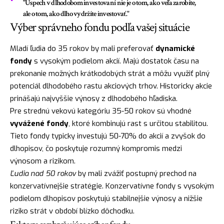
"Úspech v dlhodobom investovaní nie je o tom, ako veľa zarobíte,
ale o tom, ako dlho vydržíte investovať."
Výber správneho fondu podľa vašej situácie
Mladí ľudia do 35 rokov by mali preferovať
dynamické
fondy
s vysokým podielom akcií. Majú dostatok času na
prekonanie možných krátkodobých strát a môžu využiť plný
potenciál dlhodobého rastu akciových trhov. Historicky akcie
prinášajú najvyššie výnosy z dlhodobého hľadiska.
Pre strednú vekovú kategóriu 35-50 rokov sú vhodné
vyvážené fondy
, ktoré kombinujú rast s určitou stabilitou.
Tieto fondy typicky investujú 50-70% do akcií a zvyšok do
dlhopisov, čo poskytuje rozumný kompromis medzi
výnosom a rizikom.
Ľudia nad 50 rokov
by mali zvážiť postupný prechod na
konzervatívnejšie stratégie. Konzervatívne fondy s vysokým
podielom dlhopisov poskytujú stabilnejšie výnosy a nižšie
riziko strát v období blízko dôchodku.