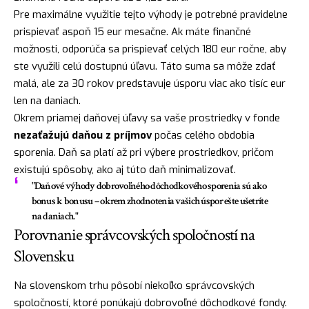
Pre maximálne využitie tejto výhody je potrebné pravidelne
prispievať aspoň 15 eur mesačne. Ak máte finančné
možnosti, odporúča sa prispievať celých 180 eur ročne, aby
ste využili celú dostupnú úľavu. Táto suma sa môže zdať
malá, ale za 30 rokov predstavuje úsporu viac ako tisíc eur
len na daniach.
Okrem priamej daňovej úľavy sa vaše prostriedky v fonde
nezaťažujú daňou z príjmov
počas celého obdobia
sporenia. Daň sa platí až pri výbere prostriedkov, pričom
existujú spôsoby, ako aj túto daň minimalizovať.
"Daňové výhody dobrovoľného dôchodkového sporenia sú ako
bonus k bonusu – okrem zhodnotenia vašich úspor ešte ušetríte
na daniach."
Porovnanie správcovských spoločností na
Slovensku
Na slovenskom trhu pôsobí niekoľko správcovských
spoločností, ktoré ponúkajú dobrovoľné dôchodkové fondy.