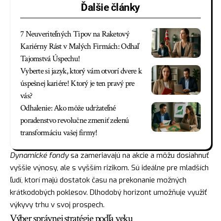
Ďalšie články
7 Neuveriteľných Tipov na Raketový
Kariérny Rást v Malých Firmách: Odhaľ
Tajomstvá Úspechu!
Vyberte si jazyk, ktorý vám otvorí dvere k
úspešnej kariére! Ktorý je ten pravý pre
vás?
Odhalenie: Ako môže udržateľné
poradenstvo revolučne zmeniť zelenú
transformáciu vašej firmy!
Dynamické fondy
sa zameriavajú na akcie a môžu dosiahnuť
vyššie výnosy, ale s vyšším rizikom. Sú ideálne pre mladších
ľudí, ktorí majú dostatok času na prekonanie možných
krátkodobých poklesov. Dlhodobý horizont umožňuje využiť
výkyvy trhu v svoj prospech.
Výber správnej stratégie podľa veku