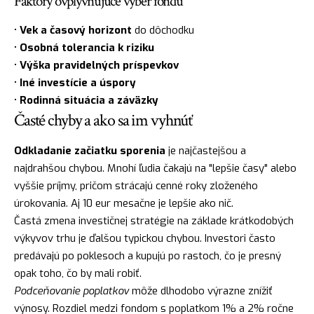
Faktory ovplyvňujúce výber fondu
•
Vek a časový horizont
do dôchodku
•
Osobná tolerancia k riziku
•
Výška pravidelných príspevkov
•
Iné investície a úspory
•
Rodinná situácia a záväzky
Časté chyby a ako sa im vyhnúť
Odkladanie začiatku sporenia
je najčastejšou a
najdrahšou chybou. Mnohí ľudia čakajú na "lepšie časy" alebo
vyššie príjmy, pričom strácajú cenné roky zloženého
úrokovania. Aj 10 eur mesačne je lepšie ako nič.
Častá zmena investičnej stratégie na základe krátkodobých
výkyvov trhu je ďalšou typickou chybou. Investori často
predávajú po poklesoch a kupujú po rastoch, čo je presný
opak toho, čo by mali robiť.
Podceňovanie poplatkov
môže dlhodobo výrazne znížiť
výnosy. Rozdiel medzi fondom s poplatkom 1% a 2% ročne