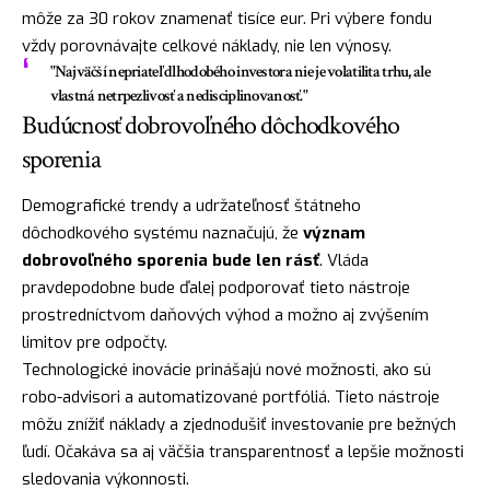
môže za 30 rokov znamenať tisíce eur. Pri výbere fondu
vždy porovnávajte celkové náklady, nie len výnosy.
"Najväčší nepriateľ dlhodobého investora nie je volatilita trhu, ale
vlastná netrpezlivosť a nedisciplinovanosť."
Budúcnosť dobrovoľného dôchodkového
sporenia
Demografické trendy a udržateľnosť štátneho
dôchodkového systému naznačujú, že
význam
dobrovoľného sporenia bude len rásť
. Vláda
pravdepodobne bude ďalej podporovať tieto nástroje
prostredníctvom daňových výhod a možno aj zvýšením
limitov pre odpočty.
Technologické inovácie prinášajú nové možnosti, ako sú
robo-advisori a automatizované portfóliá. Tieto nástroje
môžu znížiť náklady a zjednodušiť investovanie pre bežných
ľudí. Očakáva sa aj väčšia transparentnosť a lepšie možnosti
sledovania výkonnosti.