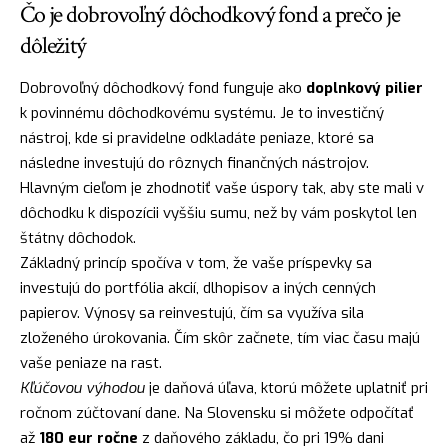
Čo je dobrovoľný dôchodkový fond a prečo je
dôležitý
Dobrovoľný dôchodkový fond funguje ako
doplnkový pilier
k povinnému dôchodkovému systému. Je to investičný
nástroj, kde si pravidelne odkladáte peniaze, ktoré sa
následne investujú do rôznych finančných nástrojov.
Hlavným cieľom je zhodnotiť vaše úspory tak, aby ste mali v
dôchodku k dispozícii vyššiu sumu, než by vám poskytol len
štátny dôchodok.
Základný princíp spočíva v tom, že vaše príspevky sa
investujú do portfólia akcií, dlhopisov a iných cenných
papierov. Výnosy sa reinvestujú, čím sa využíva sila
zloženého úrokovania. Čím skôr začnete, tím viac času majú
vaše peniaze na rast.
Kľúčovou výhodou
je daňová úľava, ktorú môžete uplatniť pri
ročnom zúčtovaní dane. Na Slovensku si môžete odpočítať
až
180 eur ročne
z daňového základu, čo pri 19% dani