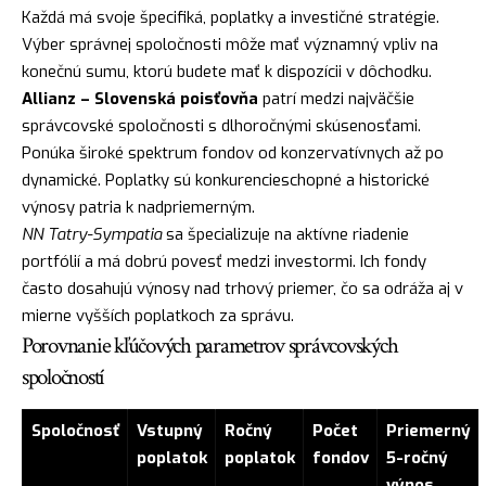
Každá má svoje špecifiká, poplatky a investičné stratégie.
Výber správnej spoločnosti môže mať významný vpliv na
konečnú sumu, ktorú budete mať k dispozícii v dôchodku.
Allianz – Slovenská poisťovňa
patrí medzi najväčšie
správcovské spoločnosti s dlhoročnými skúsenosťami.
Ponúka široké spektrum fondov od konzervatívnych až po
dynamické. Poplatky sú konkurencieschopné a historické
výnosy patria k nadpriemerným.
NN Tatry-Sympatia
sa špecializuje na aktívne riadenie
portfólií a má dobrú povesť medzi investormi. Ich fondy
často dosahujú výnosy nad trhový priemer, čo sa odráža aj v
mierne vyšších poplatkoch za správu.
Porovnanie kľúčových parametrov správcovských
spoločností
Spoločnosť
Vstupný
Ročný
Počet
Priemerný
poplatok
poplatok
fondov
5-ročný
výnos