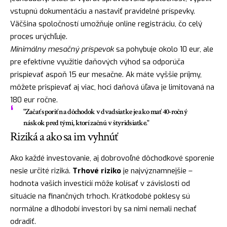
vstupnú dokumentáciu a nastaviť pravidelné príspevky.
Väčšina spoločností umožňuje online registráciu, čo celý
proces urýchľuje.
Minimálny mesačný príspevok
sa pohybuje okolo 10 eur, ale
pre efektívne využitie daňových výhod sa odporúča
prispievať aspoň 15 eur mesačne. Ak máte vyššie príjmy,
môžete prispievať aj viac, hoci daňová úľava je limitovaná na
180 eur ročne.
"Začať sporiť na dôchodok v dvadsiatke je ako mať 40-ročný
náskok pred tými, ktorí začnú v štyridsiatke."
Riziká a ako sa im vyhnúť
Ako každé investovanie, aj dobrovoľné dôchodkové sporenie
nesie určité riziká.
Trhové riziko
je najvýznamnejšie –
hodnota vašich investícií môže kolísať v závislosti od
situácie na finančných trhoch. Krátkodobé poklesy sú
normálne a dlhodobí investori by sa nimi nemali nechať
odradiť.