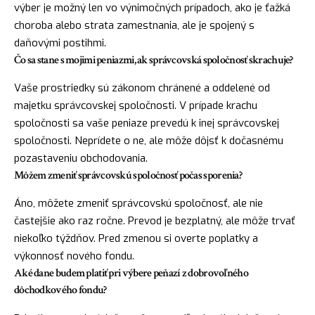
výber je možný len vo výnimočných prípadoch, ako je ťažká
choroba alebo strata zamestnania, ale je spojený s
daňovými postihmi.
Čo sa stane s mojimi peniazmi, ak správcovská spoločnosť skrachuje?
Vaše prostriedky sú zákonom chránené a oddelené od
majetku správcovskej spoločnosti. V prípade krachu
spoločnosti sa vaše peniaze prevedú k inej správcovskej
spoločnosti. Neprídete o ne, ale môže dôjsť k dočasnému
pozastaveniu obchodovania.
Môžem zmeniť správcovskú spoločnosť počas sporenia?
Áno, môžete zmeniť správcovskú spoločnosť, ale nie
častejšie ako raz ročne. Prevod je bezplatný, ale môže trvať
niekoľko týždňov. Pred zmenou si overte poplatky a
výkonnosť nového fondu.
Aké dane budem platiť pri výbere peňazí z dobrovoľného
dôchodkového fondu?