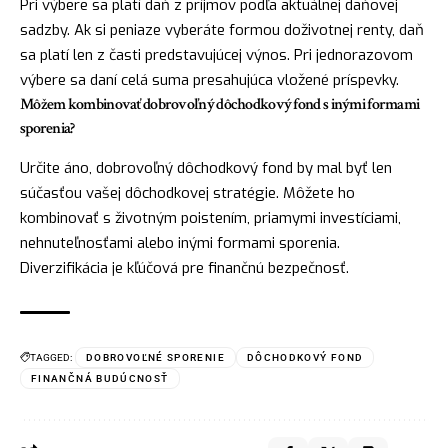
Pri výbere sa platí daň z príjmov podľa aktuálnej daňovej
sadzby. Ak si peniaze vyberáte formou doživotnej renty, daň
sa platí len z časti predstavujúcej výnos. Pri jednorazovom
výbere sa daní celá suma presahujúca vložené príspevky.
Môžem kombinovať dobrovoľný dôchodkový fond s inými formami
sporenia?
Určite áno, dobrovoľný dôchodkový fond by mal byť len
súčasťou vašej dôchodkovej stratégie. Môžete ho
kombinovať s životným poistením, priamymi investíciami,
nehnuteľnosťami alebo inými formami sporenia.
Diverzifikácia je kľúčová pre finančnú bezpečnosť.
TAGGED:
DOBROVOĽNÉ SPORENIE
DÔCHODKOVÝ FOND
FINANČNÁ BUDÚCNOSŤ