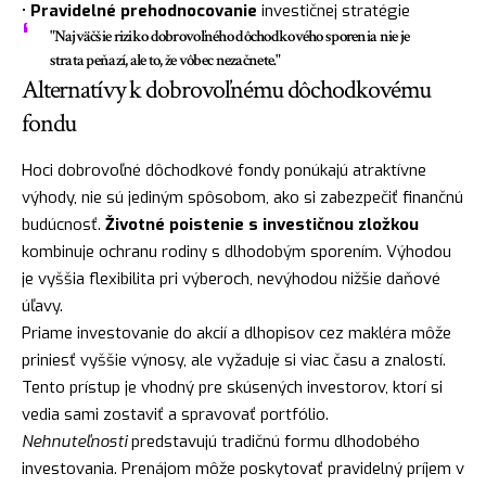
•
Pravidelné prehodnocovanie
investičnej stratégie
"Najväčšie riziko dobrovoľného dôchodkového sporenia nie je
strata peňazí, ale to, že vôbec nezačnete."
Alternatívy k dobrovoľnému dôchodkovému
fondu
Hoci dobrovoľné dôchodkové fondy ponúkajú atraktívne
výhody, nie sú jediným spôsobom, ako si zabezpečiť finančnú
budúcnosť.
Životné poistenie s investičnou zložkou
kombinuje ochranu rodiny s dlhodobým sporením. Výhodou
je vyššia flexibilita pri výberoch, nevýhodou nižšie daňové
úľavy.
Priame investovanie do akcií a dlhopisov cez makléra môže
priniesť vyššie výnosy, ale vyžaduje si viac času a znalostí.
Tento prístup je vhodný pre skúsených investorov, ktorí si
vedia sami zostaviť a spravovať portfólio.
Nehnuteľnosti
predstavujú tradičnú formu dlhodobého
investovania. Prenájom môže poskytovať pravidelný príjem v