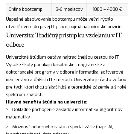
Online bootcamp
3-6 mesiacov
1000 – 4000 €
Úspešné absolvovanie bootcampu môže veľmi rýchlo
otvoriť dvere do prvej IT práce, najmä na juniorské pozície.
Univerzita: Tradičný prístup ku vzdelaniu v IT
odbore
Univerzitné štúdium ostáva najtradičnejšou cestou do IT.
Vysoké školy ponúkajú bakalárske, magisterské a
doktorandské programy v odbore informatika, softvérové
inžinierstvo a ďalších IT smeroch. Univerzita je často voľbou
pre tých, ktorí chcú získať hlbšie teoretické zázemie a široké
spektrum znalostí.
Hlavné benefity štúdia na univerzite:
Dôkladné pochopenie základov informatiky, algoritmov,
matematiky
Možnosť odborného rastu a špecializácie (napr. AI,