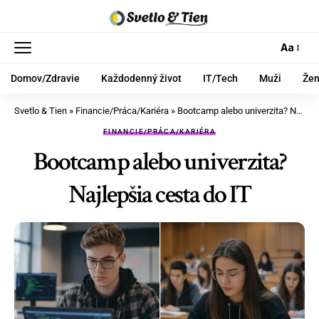
Aa
Domov/Zdravie
Každodenný život
IT/Tech
Muži
Že
Svetlo & Tien
»
Financie/Práca/Kariéra
»
Bootcamp alebo univerzita? Najlepšia cesta do IT
FINANCIE/PRÁCA/KARIÉRA
Bootcamp alebo univerzita?
Najlepšia cesta do IT