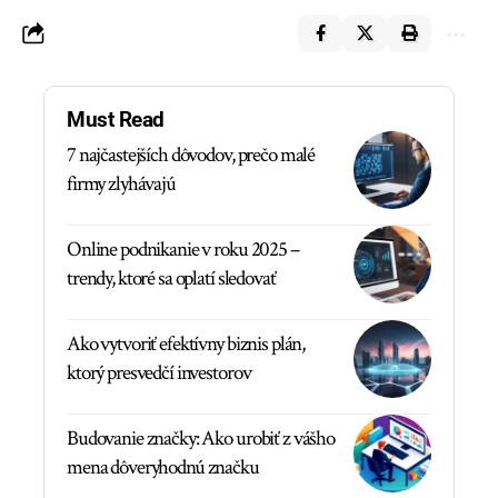
Must Read
7 najčastejších dôvodov, prečo malé
firmy zlyhávajú
Online podnikanie v roku 2025 –
trendy, ktoré sa oplatí sledovať
Ako vytvoriť efektívny biznis plán,
ktorý presvedčí investorov
Budovanie značky: Ako urobiť z vášho
mena dôveryhodnú značku