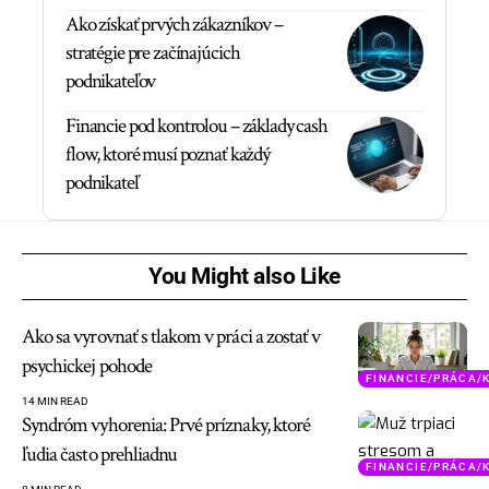
Ako získať prvých zákazníkov –
stratégie pre začínajúcich
podnikateľov
Financie pod kontrolou – základy cash
flow, ktoré musí poznať každý
podnikateľ
You Might also Like
Ako sa vyrovnať s tlakom v práci a zostať v
psychickej pohode
FINANCIE/PRÁCA/
14 MIN READ
Syndróm vyhorenia: Prvé príznaky, ktoré
ľudia často prehliadnu
FINANCIE/PRÁCA/