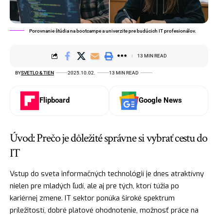
Porovnanie štúdia na bootcampe a univerzite pre budúcich IT profesionálov.
13 MIN READ
BY
SVETLO & TIEN
2025.10.02.
13 MIN READ
Flipboard
Google News
Úvod: Prečo je dôležité správne si vybrať cestu do
IT
Vstup do sveta informačných technológií je dnes atraktívny
nielen pre mladých ľudí, ale aj pre tých, ktorí túžia po
kariérnej zmene. IT sektor ponúka široké spektrum
príležitostí, dobré platové ohodnotenie, možnosť práce na