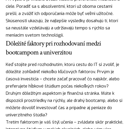
ciele. Poradiť sa s absolventmi, ktorí už oboma cestami
prešli, a zvážiť ich odporúčania môže byť veľmi užitočné.
Skúsenosti ukazujú, že najlepšie výsledky dosahujú tí, ktorí
sa neustále vzdelávajú a udržiavajú tempo s rýchlo sa
meniacim svetom technológií.
Dôležité faktory pri rozhodovaní medzi
bootcampom a univerzitou
Keď stojíte pred rozhodnutím, ktorú cestu do IT si zvoliť, je
dôležité zohľadniť niekoľko kľúčových faktorov. Prvým je
časová investícia – chcete začať pracovať čo najskôr, alebo
preferujete hĺbkové štúdium počas niekoľkých rokov?
Druhým dôležitým aspektom je finančná stránka. Máte k
dispozícii prostriedky na rýchly, ale drahý bootcamp, alebo si
môžete dovoliť investovať čas a prípadne aj peniaze do
univerzitného štúdia?
Tretím faktorom je váš štýl učenia – zvládate skôr praktické,