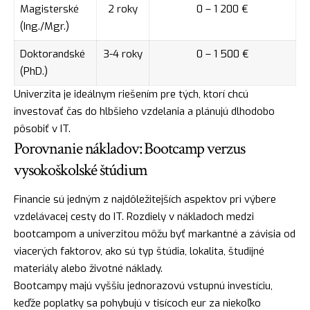
Magisterské
2 roky
0 – 1 200 €
(Ing./Mgr.)
Doktorandské
3-4 roky
0 – 1 500 €
(PhD.)
Univerzita je ideálnym riešením pre tých, ktorí chcú
investovať čas do hlbšieho vzdelania a plánujú dlhodobo
pôsobiť v IT.
Porovnanie nákladov: Bootcamp verzus
vysokoškolské štúdium
Financie sú jedným z najdôležitejších aspektov pri výbere
vzdelávacej cesty do IT. Rozdiely v nákladoch medzi
bootcampom a univerzitou môžu byť markantné a závisia od
viacerých faktorov, ako sú typ štúdia, lokalita, študijné
materiály alebo životné náklady.
Bootcampy majú vyššiu jednorazovú vstupnú investíciu,
keďže poplatky sa pohybujú v tisícoch eur za niekoľko