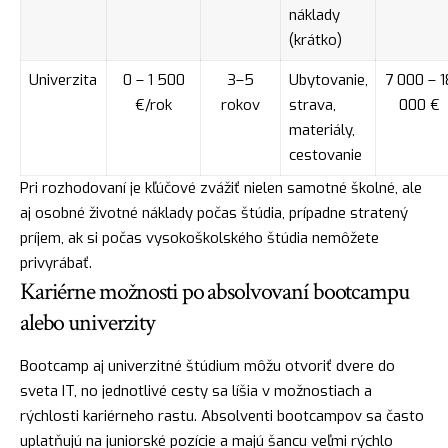
náklady
(krátko)
Univerzita
0 – 1 500
3–5
Ubytovanie,
7 000 – 1
€/rok
rokov
strava,
000 €
materiály,
cestovanie
Pri rozhodovaní je kľúčové zvážiť nielen samotné školné, ale
aj osobné životné náklady počas štúdia, prípadne stratený
príjem, ak si počas vysokoškolského štúdia nemôžete
privyrábať.
Kariérne možnosti po absolvovaní bootcampu
alebo univerzity
Bootcamp aj univerzitné štúdium môžu otvoriť dvere do
sveta IT, no jednotlivé cesty sa líšia v možnostiach a
rýchlosti kariérneho rastu. Absolventi bootcampov sa často
uplatňujú na juniorské pozície a majú šancu veľmi rýchlo