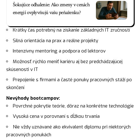
Šokujúce odhalenie: Ako zmeny v cenách
energií ovplyvňujú vašu peňaženku?
Krátky čas potrebný na získanie základných IT zručností
Silná orientácia na prax a reálne projekty
Intenzívny mentoring a podpora od lektorov
Možnosť rýchlo meniť kariéru aj bez predchádzajúcej
skúsenosti v IT
Prepojenie s firmami a časté ponuky pracovných stáží po
skončení
Nevýhody bootcampov:
Povrchné pokrytie teórie, dôraz na konkrétne technológie
Vysoká cena v porovnaní s dĺžkou trvania
Nie vždy uznávané ako ekvivalent diplomu pri niektorých
pracovných ponukách