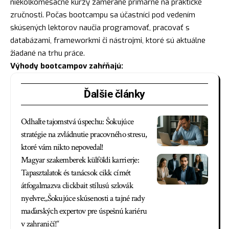
niekoľkomesačné kurzy zamerané primárne na praktické
zručnosti. Počas bootcampu sa účastníci pod vedením
skúsených lektorov naučia programovať, pracovať s
databázami, frameworkmi či nástrojmi, ktoré sú aktuálne
žiadané na trhu práce.
Výhody bootcampov zahŕňajú:
Ďalšie články
Odhaľte tajomstvá úspechu: Šokujúce
stratégie na zvládnutie pracovného stresu,
ktoré vám nikto nepovedal!
Magyar szakemberek külföldi karrierje:
Tapasztalatok és tanácsok cikk címét
átfogalmazva clickbait stílusú szlovák
nyelvre:„Šokujúce skúsenosti a tajné rady
maďarských expertov pre úspešnú kariéru
v zahraničí!“