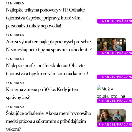
12 MIN READ
Najlepšie triky na pohovory v IT: Odhaľte
tajomstvá úspešnej prípravy, ktoré vám
FINANCIE/PRÁCA/
personalisti nikdy nepovedia!
12 MIN READ
Ako si vybrať ten najlepší priemysel pre seba?
Nezmeškaj tieto tipy na správne rozhodnutie!
FINANCIE/PRÁCA/
12 MIN READ
Najlepšie profesionálne školenia: Objavte
tajomstvá a tipy, ktoré vám zmenia kariéru!
FINANCIE/PRÁCA/
14 MIN READ
Kariérna zmena po 30-ke: Kedy je ten
správny čas?
FINANCIE/PRÁCA/
14 MIN READ
Šokujúce odhalenie: Ako sa mení rovnováha
medzi prácou a súkromím s pribúdajúcim
FINANCIE/PRÁCA/
vekom?