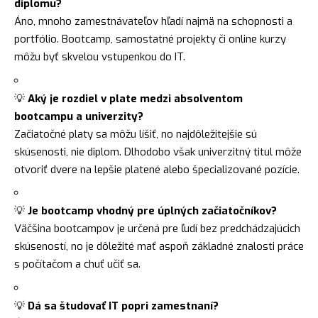
diplomu?
Áno, mnoho zamestnávateľov hľadí najmä na schopnosti a
portfólio. Bootcamp, samostatné projekty či online kurzy
môžu byť skvelou vstupenkou do IT.
💡
Aký je rozdiel v plate medzi absolventom
bootcampu a univerzity?
Začiatočné platy sa môžu líšiť, no najdôležitejšie sú
skúsenosti, nie diplom. Dlhodobo však univerzitný titul môže
otvoriť dvere na lepšie platené alebo špecializované pozície.
💡
Je bootcamp vhodný pre úplných začiatočníkov?
Väčšina bootcampov je určená pre ľudí bez predchádzajúcich
skúseností, no je dôležité mať aspoň základné znalosti práce
s počítačom a chuť učiť sa.
💡
Dá sa študovať IT popri zamestnaní?