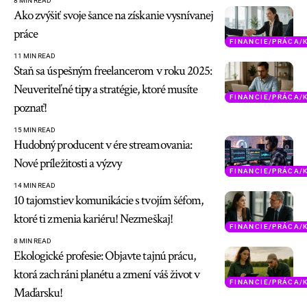
8 MIN READ
Ako zvýšiť svoje šance na získanie vysnívanej
práce
FINANCIE/PRÁCA/
11 MIN READ
Staň sa úspešným freelancerom v roku 2025:
Neuveriteľné tipy a stratégie, ktoré musíte
FINANCIE/PRÁCA/
poznať!
15 MIN READ
Hudobný producent v ére streamovania:
Nové príležitosti a výzvy
FINANCIE/PRÁCA/
14 MIN READ
10 tajomstiev komunikácie s tvojím šéfom,
ktoré ti zmenia kariéru! Nezmeškaj!
FINANCIE/PRÁCA/
8 MIN READ
Ekologické profesie: Objavte tajnú prácu,
ktorá zachráni planétu a zmení váš život v
FINANCIE/PRÁCA/
Maďarsku!