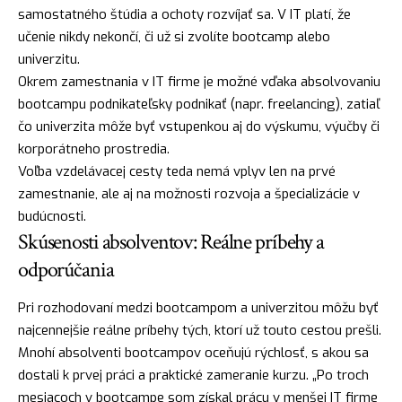
samostatného štúdia a ochoty rozvíjať sa. V IT platí, že
učenie nikdy nekončí, či už si zvolíte bootcamp alebo
univerzitu.
Okrem zamestnania v IT firme je možné vďaka absolvovaniu
bootcampu podnikateľsky podnikať (napr. freelancing), zatiaľ
čo univerzita môže byť vstupenkou aj do výskumu, výučby či
korporátneho prostredia.
Voľba vzdelávacej cesty teda nemá vplyv len na prvé
zamestnanie, ale aj na možnosti rozvoja a špecializácie v
budúcnosti.
Skúsenosti absolventov: Reálne príbehy a
odporúčania
Pri rozhodovaní medzi bootcampom a univerzitou môžu byť
najcennejšie reálne príbehy tých, ktorí už touto cestou prešli.
Mnohí absolventi bootcampov oceňujú rýchlosť, s akou sa
dostali k prvej práci a praktické zameranie kurzu. „Po troch
mesiacoch v bootcampe som získal prácu v menšej IT firme