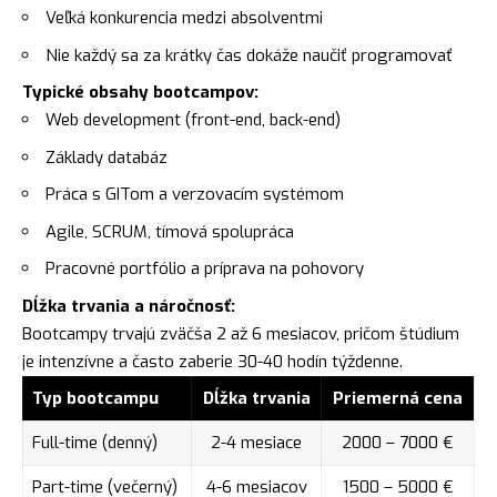
Veľká konkurencia medzi absolventmi
Nie každý sa za krátky čas dokáže naučiť programovať
Typické obsahy bootcampov:
Web development (front-end, back-end)
Základy databáz
Práca s GITom a verzovacím systémom
Agile, SCRUM, tímová spolupráca
Pracovné portfólio a príprava na pohovory
Dĺžka trvania a náročnosť:
Bootcampy trvajú zväčša 2 až 6 mesiacov, pričom štúdium
je intenzívne a často zaberie 30-40 hodín týždenne.
Typ bootcampu
Dĺžka trvania
Priemerná cena
Full-time (denný)
2-4 mesiace
2000 – 7000 €
Part-time (večerný)
4-6 mesiacov
1500 – 5000 €