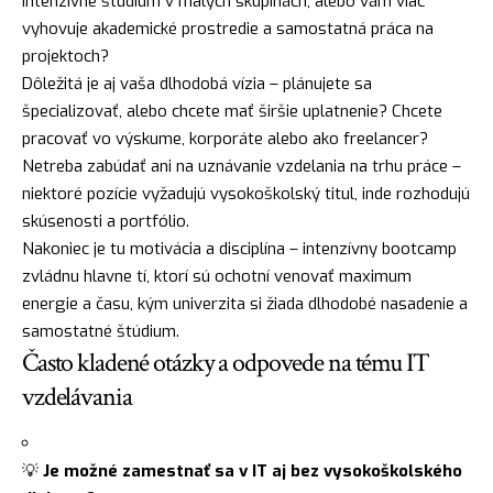
intenzívne štúdium v malých skupinách, alebo vám viac
vyhovuje akademické prostredie a samostatná práca na
projektoch?
Dôležitá je aj vaša dlhodobá vízia – plánujete sa
špecializovať, alebo chcete mať širšie uplatnenie? Chcete
pracovať vo výskume, korporáte alebo ako freelancer?
Netreba zabúdať ani na uznávanie vzdelania na trhu práce –
niektoré pozície vyžadujú vysokoškolský titul, inde rozhodujú
skúsenosti a portfólio.
Nakoniec je tu motivácia a disciplína – intenzívny bootcamp
zvládnu hlavne tí, ktorí sú ochotní venovať maximum
energie a času, kým univerzita si žiada dlhodobé nasadenie a
samostatné štúdium.
Často kladené otázky a odpovede na tému IT
vzdelávania
💡
Je možné zamestnať sa v IT aj bez vysokoškolského