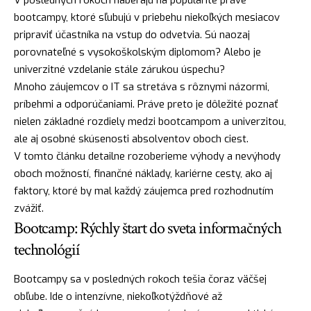
bootcampy, ktoré sľubujú v priebehu niekoľkých mesiacov
pripraviť účastníka na vstup do odvetvia. Sú naozaj
porovnateľné s vysokoškolským diplomom? Alebo je
univerzitné vzdelanie stále zárukou úspechu?
Mnoho záujemcov o IT sa stretáva s rôznymi názormi,
príbehmi a odporúčaniami. Práve preto je dôležité poznať
nielen základné rozdiely medzi bootcampom a univerzitou,
ale aj osobné skúsenosti absolventov oboch ciest.
V tomto článku detailne rozoberieme výhody a nevýhody
oboch možností, finančné náklady, kariérne cesty, ako aj
faktory, ktoré by mal každý záujemca pred rozhodnutím
zvážiť.
Bootcamp: Rýchly štart do sveta informačných
technológií
Bootcampy sa v posledných rokoch tešia čoraz väčšej
obľube. Ide o intenzívne, niekoľkotýždňové až