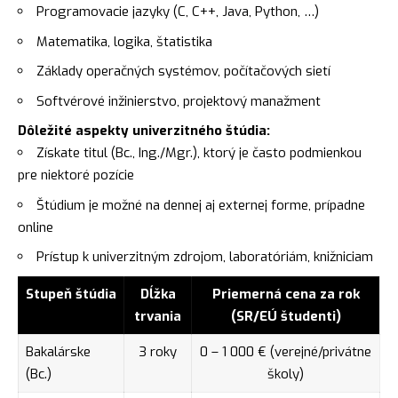
Programovacie jazyky (C, C++, Java, Python, …)
Matematika, logika, štatistika
Základy operačných systémov, počítačových sietí
Softvérové inžinierstvo, projektový manažment
Dôležité aspekty univerzitného štúdia:
Získate titul (Bc., Ing./Mgr.), ktorý je často podmienkou
pre niektoré pozície
Štúdium je možné na dennej aj externej forme, prípadne
online
Prístup k univerzitným zdrojom, laboratóriám, knižniciam
Stupeň štúdia
Dĺžka
Priemerná cena za rok
trvania
(SR/EÚ študenti)
Bakalárske
3 roky
0 – 1 000 € (verejné/privátne
(Bc.)
školy)