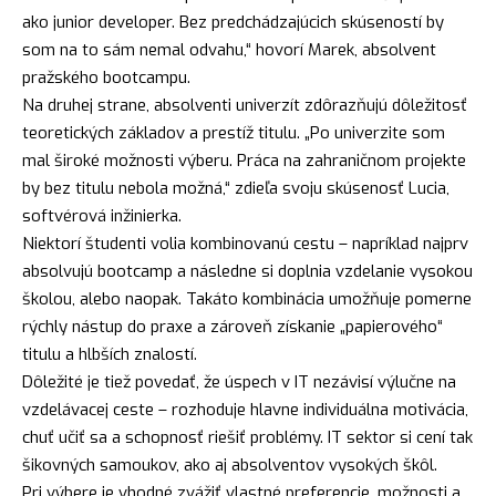
ako junior developer. Bez predchádzajúcich skúseností by
som na to sám nemal odvahu,“ hovorí Marek, absolvent
pražského bootcampu.
Na druhej strane, absolventi univerzít zdôrazňujú dôležitosť
teoretických základov a prestíž titulu. „Po univerzite som
mal široké možnosti výberu. Práca na zahraničnom projekte
by bez titulu nebola možná,“ zdieľa svoju skúsenosť Lucia,
softvérová inžinierka.
Niektorí študenti volia kombinovanú cestu – napríklad najprv
absolvujú bootcamp a následne si doplnia vzdelanie vysokou
školou, alebo naopak. Takáto kombinácia umožňuje pomerne
rýchly nástup do praxe a zároveň získanie „papierového“
titulu a hlbších znalostí.
Dôležité je tiež povedať, že úspech v IT nezávisí výlučne na
vzdelávacej ceste – rozhoduje hlavne individuálna motivácia,
chuť učiť sa a schopnosť riešiť problémy. IT sektor si cení tak
šikovných samoukov, ako aj absolventov vysokých škôl.
Pri výbere je vhodné zvážiť vlastné preferencie, možnosti a