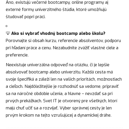
Áno, existujú večerné bootcampy, online programy aj
externé formy univerzitného štúdia, ktoré umožňujú
študovať popri práci.
💡
Ako si vybrať vhodný bootcamp alebo školu?
Porovnajte si obsah kurzu, referencie absolventov, podporu
pri hľadaní práce a cenu. Nezabudnite zvážiť vlastné ciele a
preferencie.
Neexistuje univerzálna odpoveď na otázku, či je lepšie
absolvovať bootcamp alebo univerzitu. Každá cesta má
svoje špecifiká a záleží len na vašich prioritách, možnostiach
a cieľoch. Najdôležitejšie je rozhodnúť sa vedome, pripraviť
sa na náročné obdobie učenia, a hlavne – nevzdať sa pri
prvých prekážkach. Svet IT je otvorený pre všetkých, ktorí
majú chuť učiť sa a rozvíjať. Výber správnej cesty je len
prvým krokom na tejto vzrušujúcej a dynamickej dráhe.