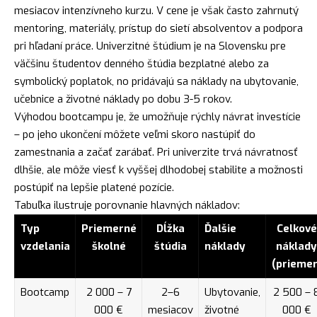
mesiacov intenzívneho kurzu. V cene je však často zahrnutý
mentoring, materiály, prístup do sietí absolventov a podpora
pri hľadaní práce. Univerzitné štúdium je na Slovensku pre
väčšinu študentov denného štúdia bezplatné alebo za
symbolický poplatok, no pridávajú sa náklady na ubytovanie,
učebnice a životné náklady po dobu 3-5 rokov.
Výhodou bootcampu je, že umožňuje rýchly návrat investície
– po jeho ukončení môžete veľmi skoro nastúpiť do
zamestnania a začať zarábať. Pri univerzite trvá návratnosť
dlhšie, ale môže viesť k vyššej dlhodobej stabilite a možnosti
postúpiť na lepšie platené pozície.
Tabuľka ilustruje porovnanie hlavných nákladov:
Typ
Priemerné
Dĺžka
Ďalšie
Celkové
vzdelania
školné
štúdia
náklady
náklady
(priemer
Bootcamp
2 000 – 7
2–6
Ubytovanie,
2 500 – 
000 €
mesiacov
životné
000 €