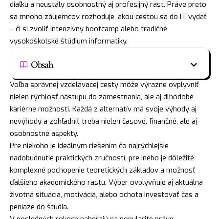
diaľku a neustály osobnostný aj profesijný rast. Práve preto
sa mnoho záujemcov rozhoduje, akou cestou sa do IT vydať
– či si zvoliť intenzívny bootcamp alebo tradičné
vysokoškolské štúdium informatiky.
Obsah
Voľba správnej vzdelávacej cesty môže výrazne ovplyvniť
nielen rýchlosť nástupu do zamestnania, ale aj dlhodobé
kariérne možnosti. Každá z alternatív má svoje výhody aj
nevýhody a zohľadniť treba nielen časové, finančné, ale aj
osobnostné aspekty.
Pre niekoho je ideálnym riešením čo najrýchlejšie
nadobudnutie praktických zručností, pre iného je dôležité
komplexné pochopenie teoretických základov a možnosť
ďalšieho akademického rastu. Výber ovplyvňuje aj aktuálna
životná situácia, motivácia, alebo ochota investovať čas a
peniaze do štúdia.
V posledných rokoch naberajú na popularite práve