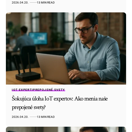
2026.04.20.
13 MIN READ
IOT EXPERTI
PREPOJENÉ SVETY
Šokujúca úloha IoT expertov: Ako menia naše
prepojené svety?
2026.04.20.
13 MIN READ