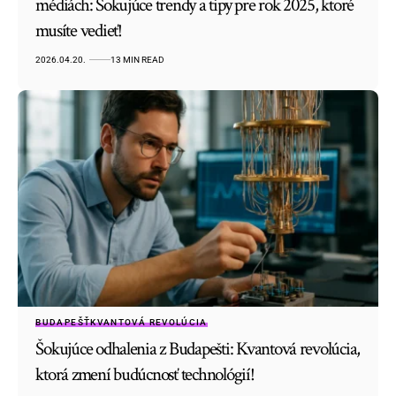
médiách: Šokujúce trendy a tipy pre rok 2025, ktoré
musíte vedieť!
2026.04.20.
13 MIN READ
BUDAPEŠŤ
KVANTOVÁ REVOLÚCIA
Šokujúce odhalenia z Budapešti: Kvantová revolúcia,
ktorá zmení budúcnosť technológií!