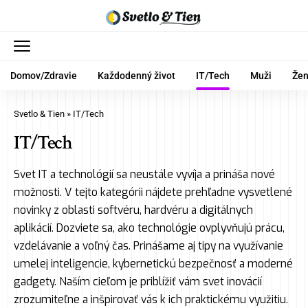
Domov/Zdravie
Každodenný život
IT/Tech
Muži
Že
Svetlo & Tien
»
IT/Tech
IT/Tech
Svet IT a technológií sa neustále vyvíja a prináša nové
možnosti. V tejto kategórii nájdete prehľadne vysvetlené
novinky z oblasti softvéru, hardvéru a digitálnych
aplikácií. Dozviete sa, ako technológie ovplyvňujú prácu,
vzdelávanie a voľný čas. Prinášame aj tipy na využívanie
umelej inteligencie, kybernetickú bezpečnosť a moderné
gadgety. Naším cieľom je priblížiť vám svet inovácií
zrozumiteľne a inšpirovať vás k ich praktickému využitiu.