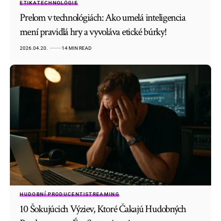
ETIKA
TECHNOLÓGIE
Prelom v technológiách: Ako umelá inteligencia
mení pravidlá hry a vyvoláva etické búrky!
2026.04.20.
14 MIN READ
HUDOBNÍ PRODUCENTI
STREAMING
10 Šokujúcich Výziev, Ktoré Čakajú Hudobných