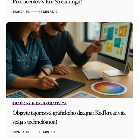
Producentov v Ére Streamingu!
2026.04.19.
11 MIN READ
GRAFICKÝ DIZAJN
KREATIVITA
Objavte tajomstvá grafického dizajnu: Keď kreativita
spája s technológiou!
2026.04.19.
13 MIN READ