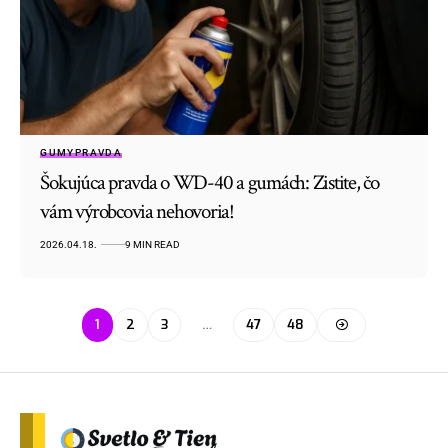
GUMY
PRAVDA
Šokujúca pravda o WD-40 a gumách: Zistite, čo
vám výrobcovia nehovoria!
2026.04.18.
9 MIN READ
1
2
3
…
47
48