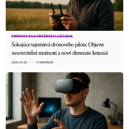
DRÓNOVÝ PILOT
MOŽNOSTI LIETANIA
Šokujúce tajomstvá drónového pilota: Objavte
neuveriteľné možnosti a nové dimenzie lietania!
2026.04.20.
13 MIN READ