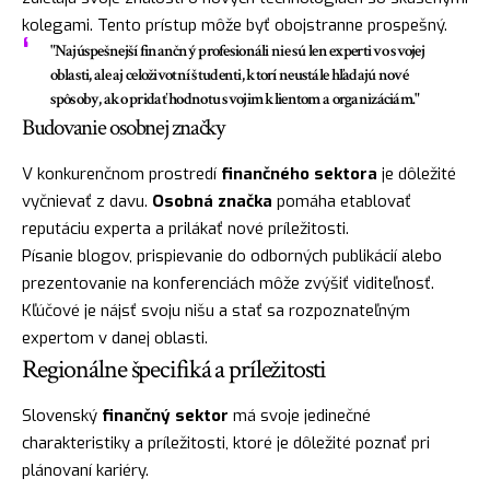
kolegami. Tento prístup môže byť obojstranne prospešný.
"Najúspešnejší finančný profesionáli nie sú len experti vo svojej
oblasti, ale aj celoživotní študenti, ktorí neustále hľadajú nové
spôsoby, ako pridať hodnotu svojim klientom a organizáciám."
Budovanie osobnej značky
V konkurenčnom prostredí
finančného sektora
je dôležité
vyčnievať z davu.
Osobná značka
pomáha etablovať
reputáciu experta a prilákať nové príležitosti.
Písanie blogov, prispievanie do odborných publikácií alebo
prezentovanie na konferenciách môže zvýšiť viditeľnosť.
Kľúčové je nájsť svoju nišu a stať sa rozpoznateľným
expertom v danej oblasti.
Regionálne špecifiká a príležitosti
Slovenský
finančný sektor
má svoje jedinečné
charakteristiky a príležitosti, ktoré je dôležité poznať pri
plánovaní kariéry.