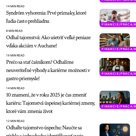
14 MIN READ
Syndróm vyhorenia: Prvé príznaky, ktoré
ľudia často prehliadnu
FINANCIE/PRÁCA/
8 MIN READ
Odhal tajomstvá: Ako ušetriť veľké peniaze
vďaka akciám v Auchane!
FINANCIE/PRÁCA/
19 MIN READ
Prečo sa stať čašníkom? Odhalíme
neuveriteľné výhody a kariérne možnosti v
FINANCIE/PRÁCA/
gastro priemysle!
14 MIN READ
10 znamení, že v roku 2025 je čas zmeniť
kariéru: Tajomstvá úspešnej kariérnej zmeny,
FINANCIE/PRÁCA/
ktoré vám zmenia život
12 MIN READ
Odhaľte tajomstvo úspechu: Naučte sa
rýchlo a jednoducho identifikovať svoje