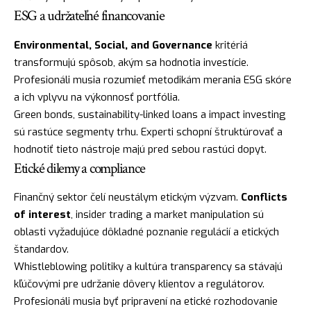
ESG a udržateľné financovanie
Environmental, Social, and Governance
kritériá
transformujú spôsob, akým sa hodnotia investície.
Profesionáli musia rozumieť metodikám merania ESG skóre
a ich vplyvu na výkonnosť portfólia.
Green bonds, sustainability-linked loans a impact investing
sú rastúce segmenty trhu. Experti schopní štruktúrovať a
hodnotiť tieto nástroje majú pred sebou rastúci dopyt.
Etické dilemy a compliance
Finančný sektor čelí neustálym etickým výzvam.
Conflicts
of interest
, insider trading a market manipulation sú
oblasti vyžadujúce dôkladné poznanie regulácií a etických
štandardov.
Whistleblowing politiky a kultúra transparency sa stávajú
kľúčovými pre udržanie dôvery klientov a regulátorov.
Profesionáli musia byť pripravení na etické rozhodovanie