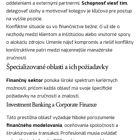
oddeleniami a externými partnermi.
Schopnosť viesť tím
,
delegovať úlohy a motivovať kolegov je kľúčová pre postup
na vyššie pozície.
Konfliktné situácie sú vo finančníctve bežné, či už ide o
nezhody medzi klientom a inštitúciou alebo vnútorné spory
o alokáciu zdrojov. Umenie nájsť kompromis a riešiť konflikty
konštruktívne patrí medzi najcennejšie manažérske
zručnosti.
Špecializované oblasti a ich požiadavky
Finančný sektor
ponúka široké spektrum kariérnych
možností, pričom každá oblasť má svoje špecifické
požiadavky na zručnosti a znalosti.
Investment Banking a Corporate Finance
Táto prestížna oblasť vyžaduje hlboké porozumenie
finančného modelovania
, oceňovania spoločností a
štruktúrovania transakcií. Profesionáli musia ovládať