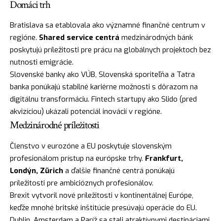
Domáci trh
Bratislava sa etablovala ako významné finančné centrum v
regióne.
Shared service centrá
medzinárodných bánk
poskytujú príležitosti pre prácu na globálnych projektoch bez
nutnosti emigrácie.
Slovenské banky ako VÚB, Slovenská sporiteľňa a Tatra
banka ponúkajú stabilné kariérne možnosti s dôrazom na
digitálnu transformáciu. Fintech startupy ako Slido (pred
akvizíciou) ukázali potenciál inovácií v regióne.
Medzinárodné príležitosti
Členstvo v eurozóne a EU poskytuje slovenským
profesionálom prístup na európske trhy.
Frankfurt,
Londýn, Zürich
a ďalšie finančné centrá ponúkajú
príležitosti pre ambicióznych profesionálov.
Brexit vytvoril nové príležitosti v kontinentálnej Európe,
keďže mnohé britské inštitúcie presúvajú operácie do EU.
Dublin, Amsterdam a Paríž sa stali atraktívnymi destináciami.