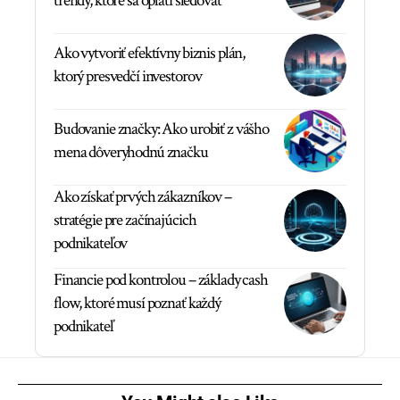
trendy, ktoré sa oplatí sledovať
Ako vytvoriť efektívny biznis plán,
ktorý presvedčí investorov
Budovanie značky: Ako urobiť z vášho
mena dôveryhodnú značku
Ako získať prvých zákazníkov –
stratégie pre začínajúcich
podnikateľov
Financie pod kontrolou – základy cash
flow, ktoré musí poznať každý
podnikateľ