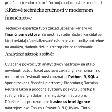
prehľad o trendoch, ktoré formujú budúcnosť tejto oblasti.
Kľúčové technické zručnosti v modernom
finančníctve
Technická expertíza tvorí základ úspešnej kariéry vo
finančnom sektore
. Zamestnávatelia hľadajú kandidátov,
ktorí ovládajú špecializované nástroje a metodiky potrebné
na analýzu, riadenie rizík a strategické rozhodovanie.
Analytické nástroje a softvér
Ovládanie pokročilých analytických nástrojov sa stalo
nevyhnutnosťou. Excel zostává základným kameňom, no
moderní profesionáli musia poznať aj
Python, R, SQL
a
špecializované finančné platformy. Bloomberg Terminal,
Reuters Eikon a podobné systémy poskytujú prístup k
reálnym tržným dátam a analytickým nástrojom.
Dôležité je aj porozumenie
business intelligence
nástrojom ako Tableau, Power BI či QlikView. Tieto