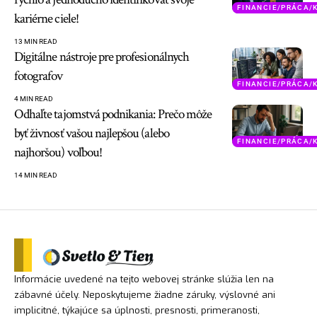
FINANCIE/PRÁCA/
kariérne ciele!
13 MIN READ
Digitálne nástroje pre profesionálnych
fotografov
FINANCIE/PRÁCA/
4 MIN READ
Odhaľte tajomstvá podnikania: Prečo môže
byť živnosť vašou najlepšou (alebo
FINANCIE/PRÁCA/
najhoršou) voľbou!
14 MIN READ
Informácie uvedené na tejto webovej stránke slúžia len na
zábavné účely. Neposkytujeme žiadne záruky, výslovné ani
implicitné, týkajúce sa úplnosti, presnosti, primeranosti,