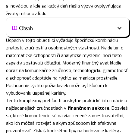
s inováciou a kde sa každý deň riešia výzvy ovplyvňujące
životy miliónov ľudí.
Obsah
Úspech v tejto oblasti si vyžaduje špecifickú kombináciu
znalostí, zručností a osobnostných vlastností. Nejde len o
matematické schopnosti či analytické myslenie, hoci tieto
aspekty zostávajú dôležité. Moderný finančný svet kladie
dôraz na komunikačné zručnosti, technologickú gramotnosť
a schopnosť adaptácie na rýchlo sa meniace prostredie.
Pochopenie týchto požiadaviek môže byť kľúčom k
vybudovaniu úspešnej kariéry.
Tento komplexný prehľad ti poskytne praktické informácie o
najžiadanejších zručnostiach v
finančnom sektore
. Dozvieš
sa, ktoré kompetencie sú najviac cenené zamestnávateľmi,
ako ich môžeš rozvíjať a akým způsobom ich efektívne
prezentovať. Získaš konkrétne tipy na budovanie kariéry a