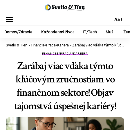
Aa
Domov/Zdravie
Každodenný život
IT/Tech
Muži
Že
Svetlo & Tien
»
Financie/Práca/Kariéra
»
Zarábaj viac vďaka týmto kľúčovým zručnostiam vo finančnom sektore! Objav tajomstvá úspešnej kariéry!
FINANCIE/PRÁCA/KARIÉRA
Zarábaj viac vďaka týmto
kľúčovým zručnostiam vo
finančnom sektore! Objav
tajomstvá úspešnej kariéry!