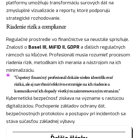
platformy umožňujú transformáciu surových dát na
zmysluplné vizualizácie a reporty, ktoré podporujú
strategické rozhodovanie.
Riadenie rizík a compliance
Regulačné prostredie vo finančníctve sa neustále sprísňuje.
Znalosti o
Basel III, MiFID II, GDPR
a ďalších regulačných
rámcoch sú kľúčové. Profesionáli musia rozumieť procesom
riadenia rizík, metodikám ich merania a nástrojom na ich
minimalizáciu.
"Úspešný finančný profesionál dokáže nielen identifikovať
riziká, ale aj navrhnúť efektívne stratégie na ich riadenie a
komunikovať ich dopady všetkým zainteresovaným stranám."
Kybernetická bezpečnosť získava na význame s rastúcou
digitalizáciou. Pochopenie základov ochrany dát,
bezpečnostných protokolov a postupov pri incidentoch sa
stáva súčasťou základnej výbavy.