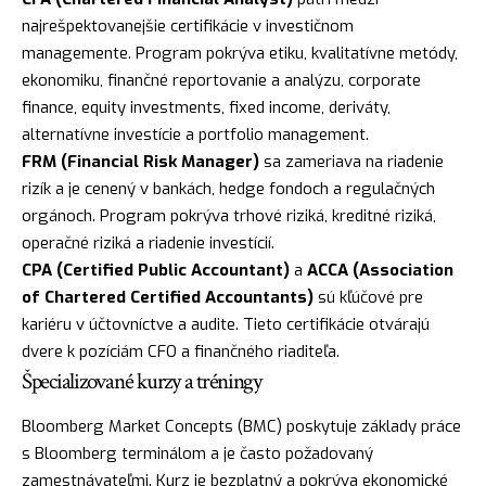
najrešpektovanejšie certifikácie v investičnom
managemente. Program pokrýva etiku, kvalitatívne metódy,
ekonomiku, finančné reportovanie a analýzu, corporate
finance, equity investments, fixed income, deriváty,
alternatívne investície a portfolio management.
FRM (Financial Risk Manager)
sa zameriava na riadenie
rizík a je cenený v bankách, hedge fondoch a regulačných
orgánoch. Program pokrýva trhové riziká, kreditné riziká,
operačné riziká a riadenie investícií.
CPA (Certified Public Accountant)
a
ACCA (Association
of Chartered Certified Accountants)
sú kľúčové pre
kariéru v účtovníctve a audite. Tieto certifikácie otvárajú
dvere k pozíciám CFO a finančného riaditeľa.
Špecializované kurzy a tréningy
Bloomberg Market Concepts (BMC) poskytuje základy práce
s Bloomberg terminálom a je často požadovaný
zamestnávateľmi. Kurz je bezplatný a pokrýva ekonomické