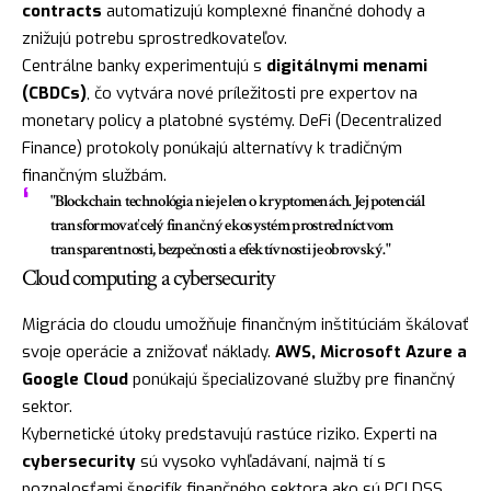
contracts
automatizujú komplexné finančné dohody a
znižujú potrebu sprostredkovateľov.
Centrálne banky experimentujú s
digitálnymi menami
(CBDCs)
, čo vytvára nové príležitosti pre expertov na
monetary policy a platobné systémy. DeFi (Decentralized
Finance) protokoly ponúkajú alternatívy k tradičným
finančným službám.
"Blockchain technológia nie je len o kryptomenách. Jej potenciál
transformovať celý finančný ekosystém prostredníctvom
transparentnosti, bezpečnosti a efektívnosti je obrovský."
Cloud computing a cybersecurity
Migrácia do cloudu umožňuje finančným inštitúciám škálovať
svoje operácie a znižovať náklady.
AWS, Microsoft Azure a
Google Cloud
ponúkajú špecializované služby pre finančný
sektor.
Kybernetické útoky predstavujú rastúce riziko. Experti na
cybersecurity
sú vysoko vyhľadávaní, najmä tí s
poznalosťami špecifík finančného sektora ako sú PCI DSS