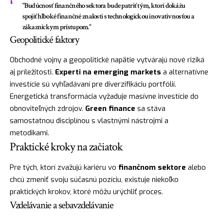
"Budúcnosť finančného sektora bude patriť tým, ktorí dokážu
spojiť hlboké finančné znalosti s technologickou inovativnosťou a
zákazníckym prístupom."
Geopolitické faktory
Obchodné vojny a geopolitické napätie vytvárajú nové riziká
aj príležitosti.
Experti na emerging markets
a alternatívne
investície sú vyhľadávaní pre diverzifikáciu portfólií.
Energetická transformácia vyžaduje masívne investície do
obnoviteľných zdrojov.
Green finance
sa stáva
samostatnou disciplínou s vlastnými nástrojmi a
metodikami.
Praktické kroky na začiatok
Pre tých, ktorí zvažujú kariéru vo
finančnom sektore
alebo
chcú zmeniť svoju súčasnú pozíciu, existuje niekoľko
praktických krokov, ktoré môžu urýchliť proces.
Vzdelávanie a sebavzdelávanie