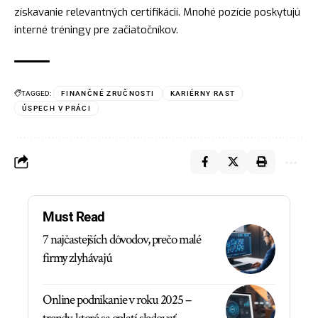
získavanie relevantných certifikácií. Mnohé pozície poskytujú
interné tréningy pre začiatočníkov.
TAGGED:
FINANČNÉ ZRUČNOSTI
KARIÉRNY RAST
ÚSPECH V PRÁCI
Must Read
7 najčastejších dôvodov, prečo malé
firmy zlyhávajú
Online podnikanie v roku 2025 –