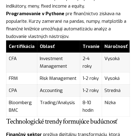
indikátory, meny, fixed income a equity.
Programovanie v Pythone
pre finančníctvo získava na
popularite. Kurzy zamerané na pandas, numpy, matplotlib a
finančné knižnice umožňujují automatizáciu analýz a
budovanie vlastných nástrojov.
Certifikácia
Oblasť
Trvanie
Náročnosť
CFA
Investment
2-4
Vysoká
Management
roky
FRM
Risk Management
1-2 roky
Vysoká
CPA
Accounting
1-2 roky
Stredná
Bloomberg
Trading/Analysis
8-10
Nízka
BMC
hodín
Technologické trendy formujúce budúcnosť
Finančný sektor
prežíva digitálnu transformáciu, ktorá