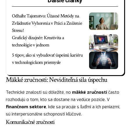
Ďalšie články
Odhaľte Tajomstvo: Úžasné Metódy na
Zvládnutie Vyhorenia v Práci a Zníženie
Stresu!
Grafický dizajnér: Kreativita a
technológie v jednom
5 tipov, ako si vybudovať úspešnú kariéru
v technologickom priemysle
Mäkké zručnosti: Neviditeľná sila úspechu
Technické znalosti sú dôležité, no
mäkké zručnosti
často
rozhodujú o tom, kto sa dostane na vedúce pozície. V
finančnom sektore
, kde sa pracuje s ľuďmi a ich peniazmi,
sú interpersonálne schopnosti kľúčové.
Komunikačné zručnosti