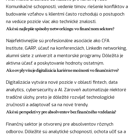
Komunikačné schopnosti, vedenie tímov, riešenie konfliktov a
budovanie vzťahov s klientmi často rozhodujú o postupoch
na vedúce pozície viac ako technické znalosti.
Aké sú najlepšie spôsoby networkingu vo finančnom sektore?
Najefektívnejšie sú profesionálne asociácie ako CFA
Institute, GARP, účasť na konferenciách, LinkedIn networking,
alumni siete z univerzít a mentorské programy. Dôležitá je
aktívna účasť a poskytovanie hodnoty ostatným.
Ako ovplyvňuje digitalizácia kariérne možnosti vo finančníctve?
Digitalizácia vytvára nové pozície v oblasti fintech, data
analytics, cybersecurity a AI. Zároveň automatizuje niektoré
tradičné úlohy, preto je dôležité rozvíjať technologické
zručnosti a adaptovať sa na nové trendy.
Aké sú perspektívy pre absolventov bez finančného vzdelania?
Finančný sektor je otvorený pre absolventov rôznych
odborov. Dôležité sú analytické schopnosti, ochota učiť sa a