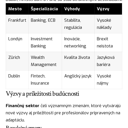
Mesto
Špecializácia
Výhody
Výzvy
Frankfurt
Banking, ECB
Stabilita,
Vysoké
regulácia
náklady
Londýn
Investment
Inovácie,
Brexit
Banking
networking
neistota
Zürich
Wealth
Kvalita života
Jazyková
Management
bariéra
Dublin
Fintech,
Anglický jazyk
Vysoké
Insurance
nájmy
Výzvy a príležitosti budúcnosti
Finančný sektor
čelí významným zmenám, ktoré vytvárajú
nové výzvy aj príležitosti pre profesionálov pripravených na
adaptáciu.
Regulačné zmeny