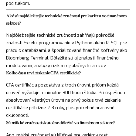
pod tlakom.
Aké sú najdôležitejšie technické zručnosti pre kariéru vo finančnom
sektore?
Najdôležitejšie technické zručnosti zahŕňajú pokročilé
znalosti Excelu, programovanie v Pythone alebo R, SQL pre
prácu s databázami, a špecializované finančné softvéry ako
Bloomberg Terminal. Dôležité sú aj znalosti finančného
modelovania, analýzy rizík a regulačných rámcov.
Koľko času trvá získanie CFA certifikácie?
CFA certifikácia pozostáva z troch úrovní, pričom každá
úroveň vyžaduje minimálne 300 hodín štúdia. Pri úspešnom
absolvovaní všetkých úrovní na prvý pokus trvá získanie
certifikácie približne 2-3 roky, plus potrebné pracovné
skúsenosti.
Sú mäkké zručnosti skutočne dôležité vo finančnom sektore?
Áno, mäkké zručnosti sú kľúčové pre kariérny rast.