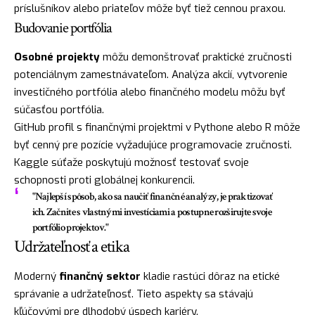
príslušníkov alebo priateľov môže byť tiež cennou praxou.
Budovanie portfólia
Osobné projekty
môžu demonštrovať praktické zručnosti
potenciálnym zamestnávateľom. Analýza akcií, vytvorenie
investičného portfólia alebo finančného modelu môžu byť
súčasťou portfólia.
GitHub profil s finančnými projektmi v Pythone alebo R môže
byť cenný pre pozície vyžadujúce programovacie zručnosti.
Kaggle súťaže poskytujú možnosť testovať svoje
schopnosti proti globálnej konkurencii.
"Najlepší spôsob, ako sa naučiť finančné analýzy, je praktizovať
ich. Začnite s vlastnými investíciami a postupne rozširujte svoje
portfólio projektov."
Udržateľnosť a etika
Moderný
finančný sektor
kladie rastúci dôraz na etické
správanie a udržateľnosť. Tieto aspekty sa stávajú
kľúčovými pre dlhodobý úspech kariéry.