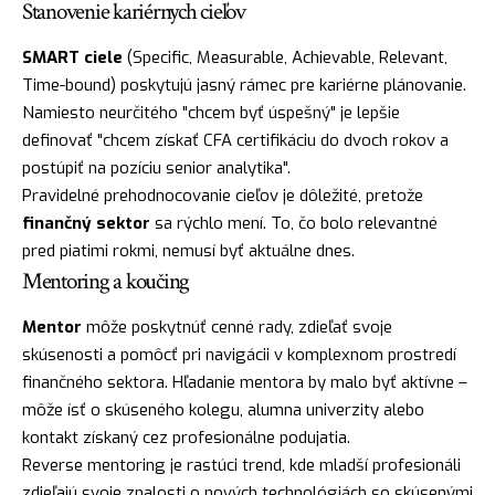
Stanovenie kariérnych cieľov
SMART ciele
(Specific, Measurable, Achievable, Relevant,
Time-bound) poskytujú jasný rámec pre kariérne plánovanie.
Namiesto neurčitého "chcem byť úspešný" je lepšie
definovať "chcem získať CFA certifikáciu do dvoch rokov a
postúpiť na pozíciu senior analytika".
Pravidelné prehodnocovanie cieľov je dôležité, pretože
finančný sektor
sa rýchlo mení. To, čo bolo relevantné
pred piatimi rokmi, nemusí byť aktuálne dnes.
Mentoring a koučing
Mentor
môže poskytnúť cenné rady, zdieľať svoje
skúsenosti a pomôcť pri navigácii v komplexnom prostredí
finančného sektora. Hľadanie mentora by malo byť aktívne –
môže ísť o skúseného kolegu, alumna univerzity alebo
kontakt získaný cez profesionálne podujatia.
Reverse mentoring je rastúci trend, kde mladší profesionáli
zdieľajú svoje znalosti o nových technológiách so skúsenými