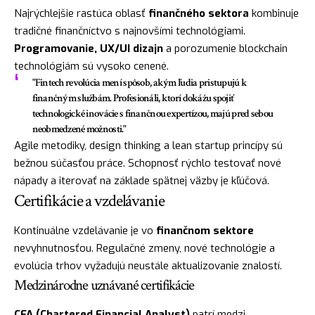
Najrýchlejšie rastúca oblasť
finančného sektora
kombinuje
tradičné finančníctvo s najnovšími technológiami.
Programovanie, UX/UI dizajn
a porozumenie blockchain
technológiám sú vysoko cenené.
"Fintech revolúcia mení spôsob, akým ľudia pristupujú k
finančným službám. Profesionáli, ktorí dokážu spojiť
technologické inovácie s finančnou expertízou, majú pred sebou
neobmedzené možnosti."
Agile metodiky, design thinking a lean startup princípy sú
bežnou súčasťou práce. Schopnosť rýchlo testovať nové
nápady a iterovať na základe spätnej väzby je kľúčová.
Certifikácie a vzdelávanie
Kontinuálne vzdelávanie je vo
finančnom sektore
nevyhnutnosťou. Regulačné zmeny, nové technológie a
evolúcia trhov vyžadujú neustále aktualizovanie znalostí.
Medzinárodne uznávané certifikácie
CFA (Chartered Financial Analyst)
patrí medzi