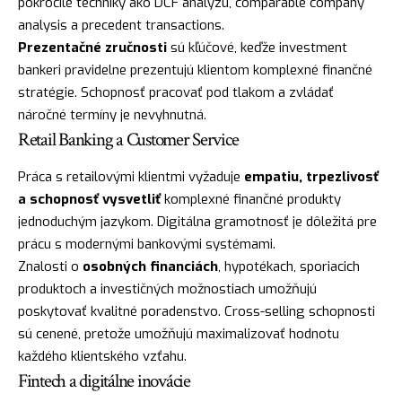
pokročilé techniky ako DCF analýzu, comparable company
analysis a precedent transactions.
Prezentačné zručnosti
sú kľúčové, keďže investment
bankeri pravidelne prezentujú klientom komplexné finančné
stratégie. Schopnosť pracovať pod tlakom a zvládať
náročné termíny je nevyhnutná.
Retail Banking a Customer Service
Práca s retailovými klientmi vyžaduje
empatiu, trpezlivosť
a schopnosť vysvetliť
komplexné finančné produkty
jednoduchým jazykom. Digitálna gramotnosť je dôležitá pre
prácu s modernými bankovými systémami.
Znalosti o
osobných financiách
, hypotékach, sporiacich
produktoch a investičných možnostiach umožňujú
poskytovať kvalitné poradenstvo. Cross-selling schopnosti
sú cenené, pretože umožňujú maximalizovať hodnotu
každého klientského vzťahu.
Fintech a digitálne inovácie