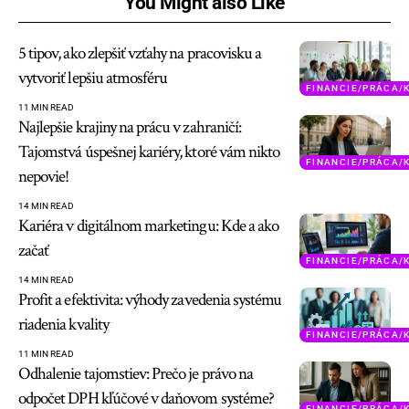
You Might also Like
5 tipov, ako zlepšiť vzťahy na pracovisku a
vytvoriť lepšiu atmosféru
FINANCIE/PRÁCA/
11 MIN READ
Najlepšie krajiny na prácu v zahraničí:
Tajomstvá úspešnej kariéry, ktoré vám nikto
FINANCIE/PRÁCA/
nepovie!
14 MIN READ
Kariéra v digitálnom marketingu: Kde a ako
začať
FINANCIE/PRÁCA/
14 MIN READ
Profit a efektivita: výhody zavedenia systému
riadenia kvality
FINANCIE/PRÁCA/
11 MIN READ
Odhalenie tajomstiev: Prečo je právo na
odpočet DPH kľúčové v daňovom systéme?
FINANCIE/PRÁCA/