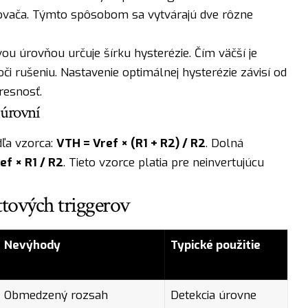
ňovača. Týmto spôsobom sa vytvárajú dve rôzne
u úrovňou určuje šírku hysterézie. Čím väčší je
oči rušeniu. Nastavenie optimálnej hysterézie závisí od
resnosť.
 úrovní
ľa vzorca:
VTH = Vref × (R1 + R2) / R2
. Dolná
ef × R1 / R2
. Tieto vzorce platia pre neinvertujúcu
ttových triggerov
Nevýhody
Typické použitie
Obmedzený rozsah
Detekcia úrovne