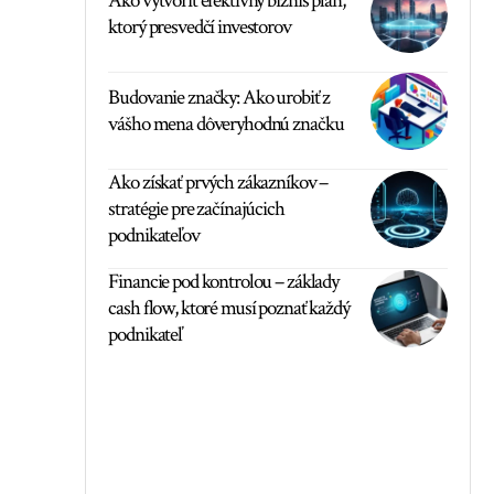
Ako vytvoriť efektívny biznis plán,
ktorý presvedčí investorov
Budovanie značky: Ako urobiť z
vášho mena dôveryhodnú značku
Ako získať prvých zákazníkov –
stratégie pre začínajúcich
podnikateľov
Financie pod kontrolou – základy
cash flow, ktoré musí poznať každý
podnikateľ