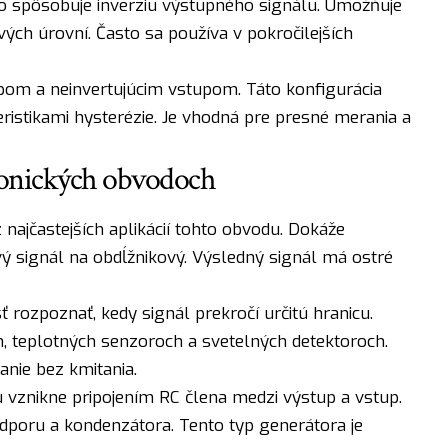
 čo spôsobuje inverziu výstupného signálu. Umožňuje
ových úrovní. Často sa používa v pokročilejších
pom a neinvertujúcim vstupom. Táto konfigurácia
ristikami hysterézie. Je vhodná pre presné merania a
tronických obvodoch
 najčastejších aplikácií tohto obvodu. Dokáže
ý signál na obdĺžnikový. Výsledný signál má ostré
 rozpoznať, kedy signál prekročí určitú hranicu.
h, teplotných senzoroch a svetelných detektoroch.
anie bez kmitania.
u vznikne pripojením RC člena medzi výstup a vstup.
odporu a kondenzátora. Tento typ generátora je