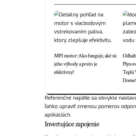
MPI motor: Ako funguje, aké sú
Odhalt
jeho výhody a prečo je
Plynov
efektívny?
Teplú 
Dome
Referenčné napätie sa obvykle nastavu
ľahko upraviť zmenou pomerov odporov
aplikáciách.
Invertujúce zapojenie