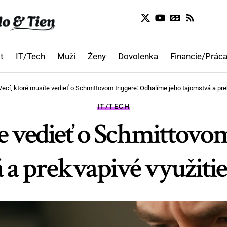
t
IT/Tech
Muži
Ženy
Dovolenka
Financie/Práca
Vecí, ktoré musíte vedieť o Schmittovom triggere: Odhalíme jeho tajomstvá a prek
IT/TECH
te vedieť o Schmittovo
 a prekvapivé využitie