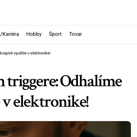
/Kariéra
Hobby
Šport
Tovar
vapivé využitie v elektronike!
m triggere: Odhalíme
 v elektronike!