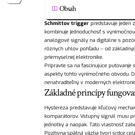
Obsah
Schmittov trigger
predstavuje jeden 
kombinuje jednoduchosť s výnimočnou
analógové signály na digitálne s pozo
rôznych uhlov pohľadu – od základných
priemyselnej elektronike.
Pripravte sa na fascinujúce putovanje 
aspekty tohto výnimočného obvodu. Doz
nenahraditeľný v moderných elektroni
Základné princípy fungova
Hysteréza predstavuje kľúčový mechan
komparátorov. Vstupný signál musí pre
jednotky a naopak. Táto vlastnosť zabez
Pozitívna spätná väzba tvorí srdce ce