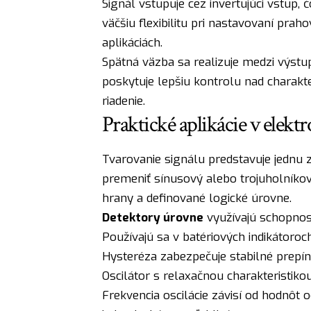
Signál vstupuje cez invertujúci vstup,
väčšiu flexibilitu pri nastavovaní prah
aplikáciách.
Spätná väzba sa realizuje medzi výstu
poskytuje lepšiu kontrolu nad charakte
riadenie.
Praktické aplikácie v elek
Tvarovanie signálu predstavuje jednu z
premeniť sínusový alebo trojuholníkov
hrany a definované logické úrovne.
Detektory úrovne
využívajú schopnosť
Používajú sa v batériových indikátoroc
Hysteréza zabezpečuje stabilné prepín
Oscilátor s relaxačnou charakteristiko
Frekvencia oscilácie závisí od hodnôt 