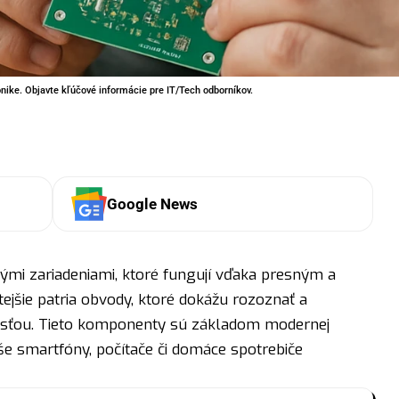
onike. Objavte kľúčové informácie pre IT/Tech odborníkov.
Google News
ými zariadeniami, ktoré fungují vďaka presným a
ejšie patria obvody, ktoré dokážu rozoznať a
osťou. Tieto komponenty sú základom modernej
aše smartfóny, počítače či domáce spotrebiče