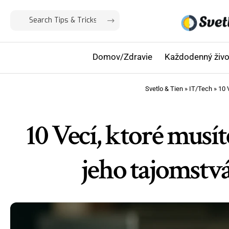
Domov/Zdravie
Každodenný živo
Svetlo & Tien
»
IT/Tech
»
10 
10 Vecí, ktoré musí
jeho tajomstvá