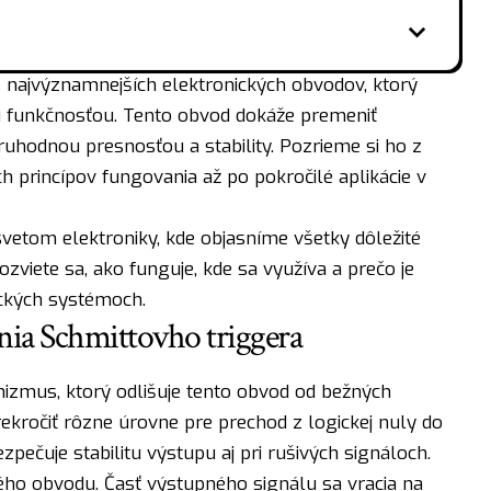
z najvýznamnejších elektronických obvodov, ktorý
 funkčnosťou. Tento obvod dokáže premeniť
ruhodnou presnosťou a stability. Pozrieme si ho z
 princípov fungovania až po pokročilé aplikácie v
svetom elektroniky, kde objasníme všetky dôležité
viete sa, ako funguje, kde sa využíva a prečo je
ckých systémoch.
nia Schmittovho triggera
izmus, ktorý odlišuje tento obvod od bežných
kročiť rôzne úrovne pre prechod z logickej nuly do
pečuje stabilitu výstupu aj pri rušivých signáloch.
lého obvodu. Časť výstupného signálu sa vracia na