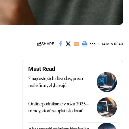
SHARE
14 MIN READ
Must Read
7 najčastejších dôvodov, prečo
malé firmy zlyhávajú
Online podnikanie v roku 2025 –
trendy, ktoré sa oplatí sledovať