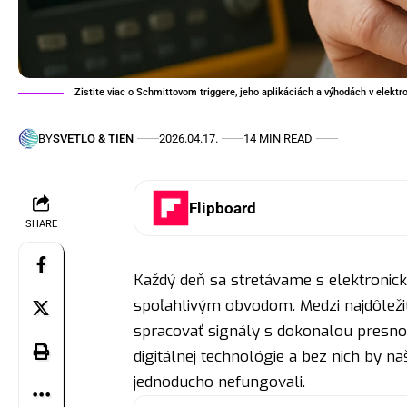
Zistite viac o Schmittovom triggere, jeho aplikáciách a výhodách v elektr
BY
SVETLO & TIEN
2026.04.17.
14 MIN READ
Flipboard
SHARE
Každý deň sa stretávame s elektronick
spoľahlivým obvodom. Medzi najdôležit
spracovať signály s dokonalou presn
digitálnej technológie a bez nich by n
jednoducho nefungovali.