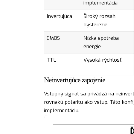
implementácia
Invertujúca
Široký rozsah
hysterézie
CMOS
Nízka spotreba
energie
TTL
Vysoká rýchlosť
Neinvertujúce zapojenie
Vstupný signál sa privádzá na neinver
rovnakú polaritu ako vstup. Táto konfi
implementáciu.
Ď