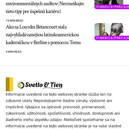
environmentálnych auditov: Nezmeškajte
FINANCIE/PRÁCA/
tieto tipy pre úspešnú kariéru!
19 MIN READ
Ako sa Lourdes Betancourt stala
najvyhľadávanejšou latinskoamerickou
FINANCIE/PRÁCA/
kaderníčkou v Berlíne s pomocou Temu
4 MIN READ
Informácie uvedené na tejto webovej stránke slúžia len na
zábavné účely. Neposkytujeme žiadne záruky, výslovné ani
implicitné, týkajúce sa úplnosti, presnosti, primeranosti,
zákonnosti, užitočnosti, spoľahlivosti, vhodnosti, dostupnosti ani
žiadneho iného aspektu údajov. Akékoľvek spoliehanie sa na
informácie uvedené na tejto webovej stránke je na vaše vlastné