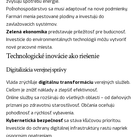
zvyšujú spotrebu energie.
Poľnohospodárstvo sa musí adaptovať na nové podmienky.
Farmári menia pestované plodiny a investujú do
zavlažovacích systémov.
Zelená ekonomika
predstavuje príležitosť pre budúcnosť.
Investície do environmentálnych technológií môžu vytvoriť
nové pracovné miesta.
Technologické inovácie ako riešenie
Digitalizácia verejnej správy
Vláda zrýchľuje
digitálnu transformáciu
verejných služieb.
Cieľom je znížiť náklady a zlepšiť efektívnosť.
Online služby sa rozširujú do všetkých oblastí – od daňových
priznaní po zdravotnú starostlivosť. Občania oceňujú
pohodlnosť a rýchlosť vybavenia.
Kybernetická bezpečnosť
sa stáva kľúčovou prioritou.
Investície do ochrany digitálnej infrastruktúry rastú napriek
úsporným opatreniam.