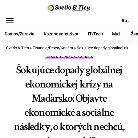
Aa
Domov/Zdravie
Každodenný život
IT/Tech
Muži
Že
Svetlo & Tien
»
Financie/Práca/Kariéra
»
Šokujúce dopady globálnej ekonomickej krízy na Maďarsko: Objavte ekonomické a sociálne následky, o ktorých nechcú, aby ste vedeli!
FINANCIE/PRÁCA/KARIÉRA
Šokujúce dopady globálnej
ekonomickej krízy na
Maďarsko: Objavte
ekonomické a sociálne
následky, o ktorých nechcú,