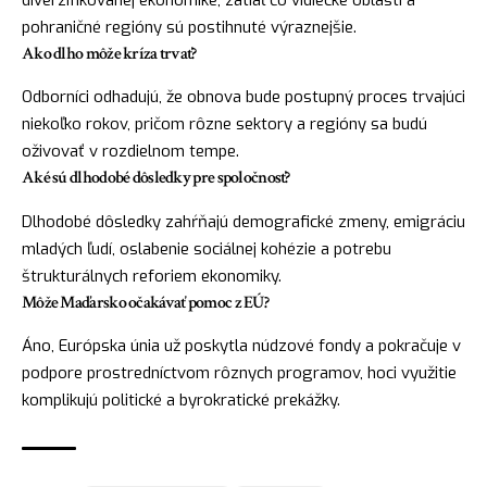
diverzifikovanej ekonomike, zatiaľ čo vidiecke oblasti a
pohraničné regióny sú postihnuté výraznejšie.
Ako dlho môže kríza trvať?
Odborníci odhadujú, že obnova bude postupný proces trvajúci
niekoľko rokov, pričom rôzne sektory a regióny sa budú
oživovať v rozdielnom tempe.
Aké sú dlhodobé dôsledky pre spoločnosť?
Dlhodobé dôsledky zahŕňajú demografické zmeny, emigráciu
mladých ľudí, oslabenie sociálnej kohézie a potrebu
štrukturálnych reforiem ekonomiky.
Môže Maďarsko očakávať pomoc z EÚ?
Áno, Európska únia už poskytla núdzové fondy a pokračuje v
podpore prostredníctvom rôznych programov, hoci využitie
komplikujú politické a byrokratické prekážky.