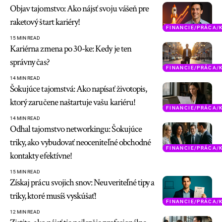
Objav tajomstvo: Ako nájsť svoju vášeň pre
raketový štart kariéry!
FINANCIE/PRÁCA/
15 MIN READ
Kariérna zmena po 30-ke: Kedy je ten
správny čas?
FINANCIE/PRÁCA/
14 MIN READ
Šokujúce tajomstvá: Ako napísať životopis,
ktorý zaručene naštartuje vašu kariéru!
FINANCIE/PRÁCA/
14 MIN READ
Odhal tajomstvo networkingu: Šokujúce
triky, ako vybudovať neoceniteľné obchodné
FINANCIE/PRÁCA/
kontakty efektívne!
15 MIN READ
Získaj prácu svojich snov: Neuveriteľné tipy a
triky, ktoré musíš vyskúšať!
FINANCIE/PRÁCA/
12 MIN READ