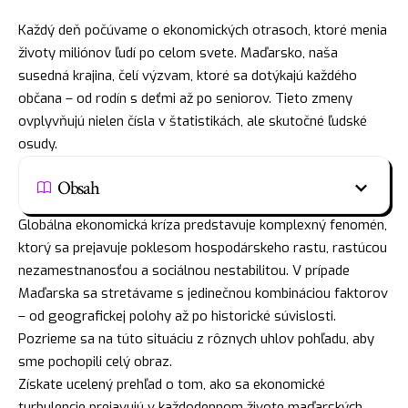
Každý deň počúvame o ekonomických otrasoch, ktoré menia
životy miliónov ľudí po celom svete. Maďarsko, naša
susedná krajina, čelí výzvam, ktoré sa dotýkajú každého
občana – od rodín s deťmi až po seniorov. Tieto zmeny
ovplyvňujú nielen čísla v štatistikách, ale skutočné ľudské
osudy.
Obsah
Globálna ekonomická kríza predstavuje komplexný fenomén,
ktorý sa prejavuje poklesom hospodárskeho rastu, rastúcou
nezamestnanosťou a sociálnou nestabilitou. V prípade
Maďarska sa stretávame s jedinečnou kombináciou faktorov
– od geografickej polohy až po historické súvislosti.
Pozrieme sa na túto situáciu z rôznych uhlov pohľadu, aby
sme pochopili celý obraz.
Získate ucelený prehľad o tom, ako sa ekonomické
turbulencie prejavujú v každodennom živote maďarských