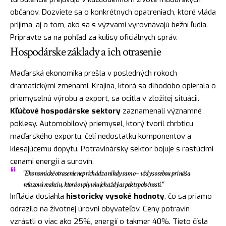
občanov. Dozviete sa o konkrétnych opatreniach, ktoré vláda
prijíma, aj o tom, ako sa s výzvami vyrovnávajú bežní ľudia.
Pripravte sa na pohľad za kulisy oficiálnych správ.
Hospodárske základy a ich otrasenie
Maďarská ekonomika prešla v posledných rokoch
dramatickými zmenami. Krajina, ktorá sa dlhodobo opierala o
priemyselnú výrobu a export, sa ocitla v zložitej situácii.
Kľúčové hospodárske sektory
zaznamenali významné
poklesy. Automobilový priemysel, ktorý tvoril chrbticu
maďarského exportu, čelí nedostatku komponentov a
klesajúcemu dopytu. Potravinársky sektor bojuje s rastúcimi
cenami energií a surovín.
"Ekonomické otrasenie neprichádza nikdy samo – vždy so sebou prináša
reťazovú reakciu, ktorá ovplyvňuje každý aspekt spoločnosti."
Inflácia dosiahla
historicky vysoké hodnoty
, čo sa priamo
odrazilo na životnej úrovni obyvateľov. Ceny potravín
vzrástli o viac ako 25%, energií o takmer 40%. Tieto čísla