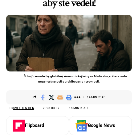
aby ste vedeli!
Šokujúce následky globálnej ekonomickej krízy na Maďarsko, vrátane rastu
nezamestnanosti a prehlbovania nerovností.
14 MIN READ
BY
SVETLO & TIEN
2026.03.07.
14 MIN READ
Flipboard
Google News