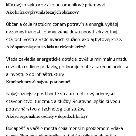
kľúčových sektorov ako automobilový priemysel.
Ako kríza ovplyvnila bežných občanov?
Občania čelia rastúcim cenám potravín a energií, vyššej
nezamestnanosti, obmedzenej dostupnosti zdravotnej
starostlivosti a vzdelávacích služieb, ako aj bytovej kríze.
Aké opatrenia prijala vláda na riešenie krízy?
Vláda zaviedla energetické dotácie, zvýšila minimálnu mzdu,
rozšírila rodinné prídavky, podporuje malé a stredné podniky
a investuje do infraštruktúry.
Ktoré sektory sú najviac postihnuté?
Najvýraznejšie postihnuté sú automobilový priemysel,
stavebníctvo, turizmus a služby. Relatívne lepšie si vedú
potravinárstvo a technologické služby.
Aké sú regionálne rozdiely v dopadoch krízy?
Budapešť a väčšie mestá čelia menším problémom vďaka