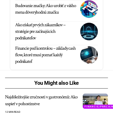
Budovanie značky: Ako urobiť z vášho
mena dôveryhodnú značku
Ako získať prvých zákazníkov –
stratégie pre začínajúcich
podnikateľov
Financie pod kontrolou – základy cash
flow, ktoré musí poznať každý
podnikateľ
You Might also Like
Najdôležitejšie zručnosti v gastronómii: Ako
uspieť v pohostinstve
FINANCIE/PRÁCA/
12 MIN READ