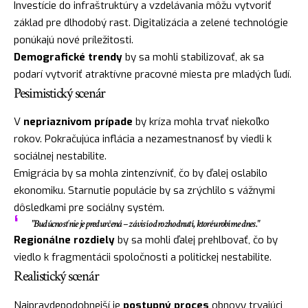
Investície do infraštruktúry a vzdelávania môžu vytvoriť
základ pre dlhodobý rast. Digitalizácia a zelené technológie
ponúkajú nové príležitosti.
Demografické trendy
by sa mohli stabilizovať, ak sa
podarí vytvoriť atraktívne pracovné miesta pre mladých ľudí.
Pesimistický scenár
V
nepriaznivom prípade
by kríza mohla trvať niekoľko
rokov. Pokračujúca inflácia a nezamestnanosť by viedli k
sociálnej nestabilite.
Emigrácia by sa mohla zintenzívniť, čo by ďalej oslabilo
ekonomiku. Starnutie populácie by sa zrýchlilo s vážnymi
dôsledkami pre sociálny systém.
"Budúcnosť nie je predurčená – závisí od rozhodnutí, ktoré urobíme dnes."
Regionálne rozdiely
by sa mohli ďalej prehlbovať, čo by
viedlo k fragmentácii spoločnosti a politickej nestabilite.
Realistický scenár
Najpravdepodobnejší je
postupný proces
obnovy trvajúci