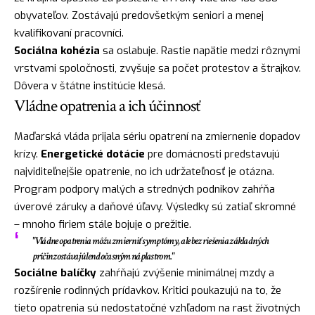
obyvateľov. Zostávajú predovšetkým seniori a menej
kvalifikovaní pracovníci.
Sociálna kohézia
sa oslabuje. Rastie napätie medzi rôznymi
vrstvami spoločnosti, zvyšuje sa počet protestov a štrajkov.
Dôvera v štátne institúcie klesá.
Vládne opatrenia a ich účinnosť
Maďarská vláda prijala sériu opatrení na zmiernenie dopadov
krízy.
Energetické dotácie
pre domácnosti predstavujú
najviditeľnejšie opatrenie, no ich udržateľnosť je otázna.
Program podpory malých a stredných podnikov zahŕňa
úverové záruky a daňové úľavy. Výsledky sú zatiaľ skromné
– mnoho firiem stále bojuje o prežitie.
"Vládne opatrenia môžu zmierniť symptómy, ale bez riešenia základných
príčin zostávajú len dočasným náplastrom."
Sociálne balíčky
zahŕňajú zvýšenie minimálnej mzdy a
rozšírenie rodinných prídavkov. Kritici poukazujú na to, že
tieto opatrenia sú nedostatočné vzhľadom na rast životných