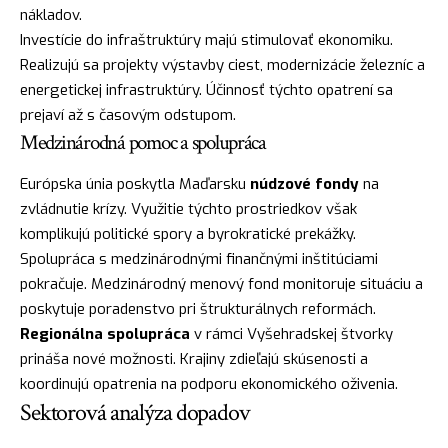
nákladov.
Investície do infraštruktúry majú stimulovať ekonomiku.
Realizujú sa projekty výstavby ciest, modernizácie železníc a
energetickej infrastruktúry. Účinnosť týchto opatrení sa
prejaví až s časovým odstupom.
Medzinárodná pomoc a spolupráca
Európska únia poskytla Maďarsku
núdzové fondy
na
zvládnutie krízy. Využitie týchto prostriedkov však
komplikujú politické spory a byrokratické prekážky.
Spolupráca s medzinárodnými finančnými inštitúciami
pokračuje. Medzinárodný menový fond monitoruje situáciu a
poskytuje poradenstvo pri štrukturálnych reformách.
Regionálna spolupráca
v rámci Vyšehradskej štvorky
prináša nové možnosti. Krajiny zdieľajú skúsenosti a
koordinujú opatrenia na podporu ekonomického oživenia.
Sektorová analýza dopadov