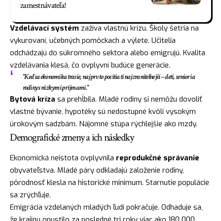
zamestnávateľa!
Vzdelávací systém
zažíva vlastnú krízu. Školy šetria na
vykurovaní, učebných pomôckach a výlete. Učitelia
odchádzajú do súkromného sektora alebo emigrujú. Kvalita
vzdelávania klesá, čo ovplyvní budúce generácie.
"Keď sa ekonomika trasie, najprv to pocítia tí najzraniteľnejší – deti, seniori a
rodiny s nízkymi príjmami."
Bytová kríza
sa prehĺbila. Mladé rodiny si nemôžu dovoliť
vlastné bývanie, hypotéky sú nedostupné kvôli vysokým
úrokovým sadzbám. Nájomné stúpa rýchlejšie ako mzdy.
Demografické zmeny a ich následky
Ekonomická neistota ovplyvnila
reprodukčné správanie
obyvateľstva. Mladé páry odkladajú založenie rodiny,
pôrodnosť klesla na historické minimum. Starnutie populácie
sa zrýchľuje.
Emigrácia vzdelaných mladých ľudí pokračuje. Odhaduje sa,
že krajinu opustilo za posledné tri roky viac ako 180 000