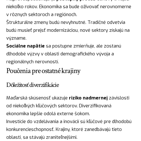
niekoľko rokov. Ekonomika sa bude oživovať nerovnomerne
v rôznych sektoroch a regiónoch.
Štrukturálne zmeny budú nevyhnutné. Tradičné odvetvia
budú musieť prejsť modernizáciou, nové sektory získajú na
význame.
Sociálne napätie
sa postupne zmierňuje, ale zostanú
dlhodobé výzvy v oblasti demografického vývoja a
regionálnych nerovností.
Poučenia pre ostatné krajiny
Dôležitosť diverzifikácie
Maďarská skúsenosť ukazuje
riziko nadmernej
závislosti
od niekoľkých kľúčových sektorov. Diverzifikovaná
ekonomika lepšie odolá externe šokom.
Investície do vzdelávania a inovácií sú kľúčové pre dlhodobú
konkurencieschopnosť. Krajiny, ktoré zanedbávajú tieto
oblasti, sa stávajú zraniteľnejšími.