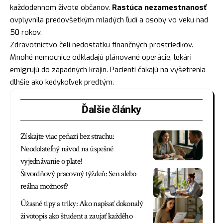
každodennom živote občanov.
Rastúca nezamestnanosť
ovplyvnila predovšetkým mladých ľudí a osoby vo veku nad
50 rokov.
Zdravotníctvo čelí nedostatku finančných prostriedkov.
Mnohé nemocnice odkladajú plánované operácie, lekári
emigrujú do západných krajín. Pacienti čakajú na vyšetrenia
dlhšie ako kedykoľvek predtým.
Ďalšie články
Získajte viac peňazí bez strachu:
Neodolateľný návod na úspešné
vyjednávanie o plate!
Štvordňový pracovný týždeň: Sen alebo
reálna možnosť?
Úžasné tipy a triky: Ako napísať dokonalý
životopis ako študent a zaujať každého