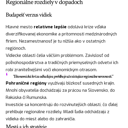
Regionálne rozdiely v dopadoch
Budapešť verzus vidiek
Hlavné mesto
relatívne lepšie
odolává kríze vďaka
diverzifikovanej ekonomike a prítomnosti medzinárodných
firiem. Nezamestnanosť je tu nižšia ako v ostatných
regiónoch.
Vidiecke oblasti čelia väčším problémom. Závislosť od
poľnohospodárstva a tradičných priemyselných odvetví ich
robí zraniteľnejšími voči ekonomickým otrasom.
"Ekonomická kríza odhaľuje a prehlbuje už existujúce regionálne nerovnosti."
Pohraničné regióny
využívajú blízkosť susedných krajín.
Mnohí obyvatelia dochádzajú za prácou na Slovensko, do
Rakúska či Rumunska.
Investície sa koncentrujú do rozvinutejších oblastí, čo ďalej
prehlbuje regionálne rozdiely. Mladí ľudia odchádzajú z
vidieka do miest alebo do zahraničia.
Mestá a ich stratégie