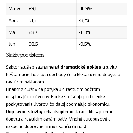
Marec
89,1
-10,9%
Apríl
91,3
-8,7%
Máj
88,7
-11,3%
Jún
90,5
-9,5%
Služby pod tlakom
Sektor služieb zaznamenal
dramatický pokles
aktivity.
Reštaurácie, hotely a obchody čelia klesajúcemu dopytu a
rastúcim nákladom.
Finančné služby sa potýkajú s rastúcim počtom
nesplácajúcich úverov. Banky sprísňujú podmienky
poskytovania úverov, čo ďalej spomaľuje ekonomiku.
Dopravné služby
čelia dvojitému tlaku – klesajúcemu
dopytu a rastúcim cenám palív. Mnohé autobusové a
nákladné dopravné firmy ukončili činnosť.