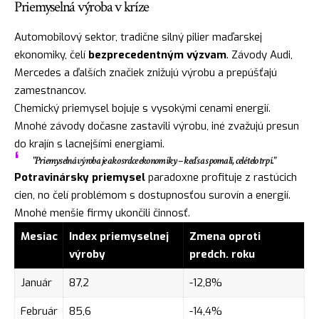
Priemyselná výroba v kríze
Automobilový sektor, tradične silný pilier maďarskej
ekonomiky, čelí
bezprecedentným výzvam
. Závody Audi,
Mercedes a ďalších značiek znižujú výrobu a prepúšťajú
zamestnancov.
Chemický priemysel bojuje s vysokými cenami energií.
Mnohé závody dočasne zastavili výrobu, iné zvažujú presun
do krajín s lacnejšími energiami.
"Priemyselná výroba je ako srdce ekonomiky – keď sa spomalí, celé telo trpí."
Potravinársky priemysel
paradoxne profituje z rastúcich
cien, no čelí problémom s dostupnosťou surovín a energií.
Mnohé menšie firmy ukončili činnosť.
Mesiac
Index priemyselnej
Zmena oproti
výroby
predch. roku
Január
87,2
-12,8%
Február
85,6
-14,4%