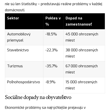
nie sú len štatistiky – predstavujú reálne problémy v každej
domácnosti.
Sektor
Pokles v
Dopad na
%
zamestnanosť
Automobilový
-18,5%
45 000 ohrozených
priemysel
miest
Stavebníctvo
-22,3%
38 000 ohrozených
miest
Turizmus
-35,7%
67 000 ohrozených
miest
Poľnohospodárstvo
-8,9%
15 000 ohrozených
miest
Sociálne dopady na obyvateľstvo
Ekonomické problémy sa najrýchlejšie prejavujú v