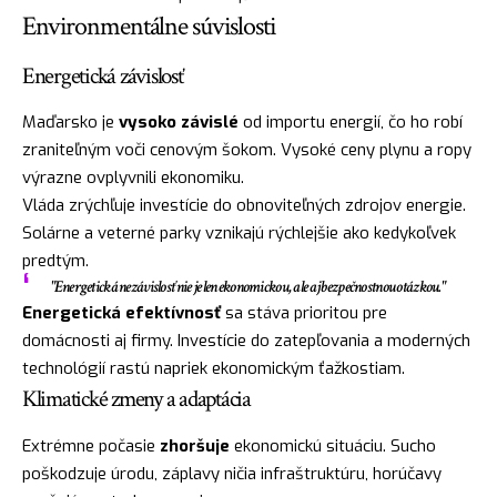
Environmentálne súvislosti
Energetická závislosť
Maďarsko je
vysoko závislé
od importu energií, čo ho robí
zraniteľným voči cenovým šokom. Vysoké ceny plynu a ropy
výrazne ovplyvnili ekonomiku.
Vláda zrýchľuje investície do obnoviteľných zdrojov energie.
Solárne a veterné parky vznikajú rýchlejšie ako kedykoľvek
predtým.
"Energetická nezávislosť nie je len ekonomickou, ale aj bezpečnostnou otázkou."
Energetická efektívnosť
sa stáva prioritou pre
domácnosti aj firmy. Investície do zatepľovania a moderných
technológií rastú napriek ekonomickým ťažkostiam.
Klimatické zmeny a adaptácia
Extrémne počasie
zhoršuje
ekonomickú situáciu. Sucho
poškodzuje úrodu, záplavy ničia infraštruktúru, horúčavy