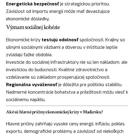
Energetická bezpečnosť
je strategickou prioritou.
Závislost od importu energií môže mať devastujúce
ekonomické dôsledky.
Význam sociálnej kohézie
Ekonomické krízy
testujú odolnosť
spoločnosti. Krajiny so
silnými sociálnymi väzbami a dôverou v inštitúcie lepšie
zvládajú ťažké obdobia.
Investície do sociálnej infrastruktúry nie sú len nákladom, ale
investíciou do budúcnosti. Kvalitné zdravotníctvo a
vzdelávanie sú základom prosperujúcej spoločnosti.
Regionálna vyváženosť
je dôležitá pre politickú stabilitu.
Nadmerné koncentrácie bohatstva a príležitostí môžu viesť k
sociálnemu napätiu.
Aké sú hlavné príčiny ekonomickej krízy v Maďarsku?
Hlavné príčiny zahŕňajú vysoké ceny energií, infláciu, pokles
exportu, demografické problémy a závislosť od niekoľkých