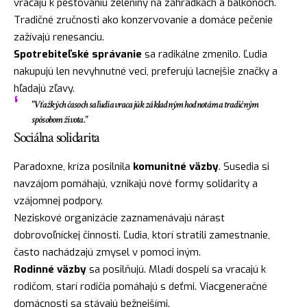
vracajú k pestovaniu zeleniny na záhradkách a balkónoch.
Tradičné zručnosti ako konzervovanie a domáce pečenie
zažívajú renesanciu.
Spotrebiteľské správanie
sa radikálne zmenilo. Ľudia
nakupujú len nevyhnutné veci, preferujú lacnejšie značky a
hľadajú zľavy.
"V ťažkých časoch sa ľudia vracajú k základným hodnotám a tradičným
spôsobom života."
Sociálna solidarita
Paradoxne, kríza posilnila
komunitné väzby
. Susedia si
navzájom pomáhajú, vznikajú nové formy solidarity a
vzájomnej podpory.
Neziskové organizácie zaznamenávajú nárast
dobrovoľníckej činnosti. Ľudia, ktorí stratili zamestnanie,
často nachádzajú zmysel v pomoci iným.
Rodinné väzby
sa posilňujú. Mladí dospelí sa vracajú k
rodičom, starí rodičia pomáhajú s deťmi. Viacgeneračné
domácnosti sa stávajú bežnejšími.