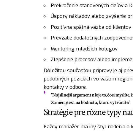
Prekročenie stanovených cieľov a K
Úspory nákladov alebo zvýšenie pr
Pozitívna spätná väzba od klientov
Prevzatie dodatočných zodpovednos
Mentoring mladších kolegov
Zlepšenie procesov alebo implement
Dôležitou současťou prípravy je aj pries
podobných pozíciách vo vašom regióne. 
kontakty v odbore.
"Najsilnejší argument nie je to, čo si myslíte, ž
Zamerajte sa na hodnotu, ktorú vytvárate."
Stratégie pre rôzne typy n
Každý manažér má iný štýl riadenia a 