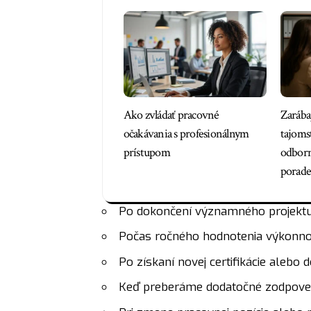
Ako zvládať pracovné
Zarába
očakávania s profesionálnym
tajoms
prístupom
odborn
porade
Po dokončení významného projektu 
Počas ročného hodnotenia výkonno
Po získaní novej certifikácie alebo
Keď preberáme dodatočné zodpove