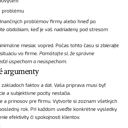
povýšení
o problému
s finančných problémov firmy alebo hneď po
ite obdobiam, keď je váš nadriadený pod stresom
nimálne mesiac vopred. Počas tohto času si zbierajte
situáciu vo firme.
Pamätajte si, že správne
edzi úspechom a neúspechom.
vé argumenty
 základoch faktov a dát. Vaša príprava musí byť
e a subjektívne pocity nestačia.
ie a prínosov pre firmu. Vytvorte si zoznam všetkých
a posledný rok. Pri každom uveďte konkrétne výsledky
ie efektivity či spokojnosti klientov.
: