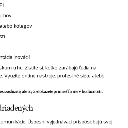
PI
íjmov
 alebo kolegov
tí
ácia inovácií
kum trhu. Zistite si, koľko zarábajú ľudia na
Využite online nástroje, profesijné siete alebo
e si zaslúžite, ale to, čo dokážete priniesť firme v budúcnosti.
adriadených
komunikácie. Úspešní vyjednávači prispôsobujú svoj