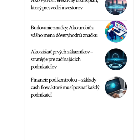
Ako vytvoriť efektívny biznis plán,
ktorý presvedčí investorov
Budovanie značky: Ako urobiť z
vášho mena dôveryhodnú značku
Ako získať prvých zákazníkov –
stratégie pre začínajúcich
podnikateľov
Financie pod kontrolou – základy
cash flow, ktoré musí poznať každý
podnikateľ