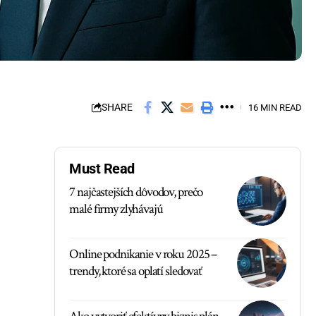
SHARE
16 MIN READ
Must Read
7 najčastejších dôvodov, prečo
malé firmy zlyhávajú
Online podnikanie v roku 2025 –
trendy, ktoré sa oplatí sledovať