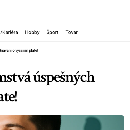
/Kariéra
Hobby
Šport
Tovar
dnávaní o vyššom plate!
jomstvá úspešných
te!