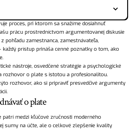
uje proces, pri ktorom sa snažíme dosiahnuť
našu prácu prostredníctvom argumentovanej diskusie
 z pohľadu zamestnanca, zamestnávateľa,
 každý prístup prináša cenné poznatky o tom, ako
e.
ické nástroje, osvedčené stratégie a psychologické
 rozhovor o plate s istotou a profesionalitou.
kýto rozhovor, ako si pripraviť presvedčivé argumenty
cií.
ednávať o plate
e patrí medzi kľúčové zručnosti moderného
ej sumy na účte, ale o celkové zlepšenie kvality