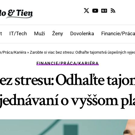
t
IT/Tech
Muži
Ženy
Dovolenka
Financie/Práca
e/Práca/Kariéra
»
Zarobte si viac bez stresu: Odhaľte tajomstvá úspešných vyje
FINANCIE/PRÁCA/KARIÉRA
bez stresu: Odhaľte ta
jednávaní o vyššom pla