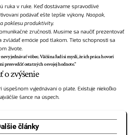
dú ruka v ruke. Keď dostávame spravodlivé
tivovaní podávať ešte lepšie výkony.
Naopak,
a poklesu produktivity.
 komunikačné zručnosti. Musíme sa naučiť prezentovať
 zvládať emócie pod tlakom. Tieto schopnosti sa
om živote.
nevyjednávať vôbec. Väčšina ľudí si myslí, že ich práca hovorí
ami presvedčiť ostatných o svojej hodnote."
ť o zvýšenie
 úspešnom vyjednávaní o plate. Existuje niekoľko
väčšie šance na úspech.
alšie články