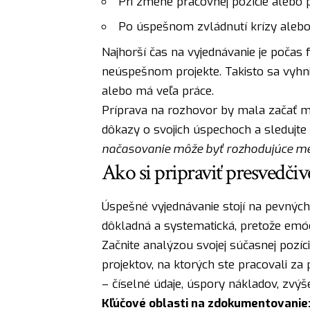
Pri zmene pracovnej pozície alebo 
Po úspešnom zvládnutí krízy aleb
Najhorší čas na vyjednávanie je poča
neúspešnom projekte. Takisto sa vyhn
alebo má veľa práce.
Príprava na rozhovor by mala začať mi
dôkazy o svojich úspechoch a sledujte 
načasovanie môže byť rozhodujúce m
Ako si pripraviť presvedči
Úspešné vyjednávanie stojí na pevných
dôkladná a systematická, pretože emóci
Začnite analýzou svojej súčasnej pozíc
projektov, na ktorých ste pracovali z
– číselné údaje, úspory nákladov, zvýšen
Kľúčové oblasti na zdokumentovanie