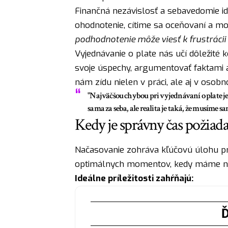
Finančná nezávislosť a sebavedomie i
ohodnotenie, cítime sa oceňovaní a mo
podhodnotenie môže viesť k frustrácii 
Vyjednávanie o plate nás učí dôležité
svoje úspechy, argumentovať faktami a
nám zídu nielen v práci, ale aj v osobn
"Najväčšou chybou pri vyjednávaní o plate je 
sama za seba, ale realita je taká, že musíme s
Kedy je správny čas požiada
Načasovanie zohráva kľúčovú úlohu pri
optimálnych momentov, kedy máme naj
Ideálne príležitosti zahŕňajú:
Ď