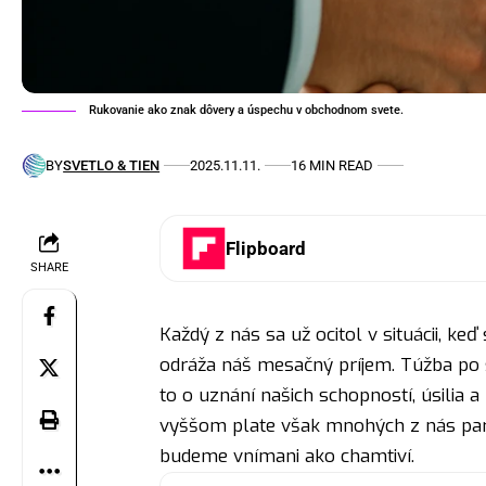
Rukovanie ako znak dôvery a úspechu v obchodnom svete.
BY
SVETLO & TIEN
2025.11.11.
16 MIN READ
Flipboard
SHARE
Každý z nás sa už ocitol v situácii, ke
odráža náš mesačný príjem. Túžba po s
to o uznání našich schopností, úsilia 
vyššom plate však mnohých z nás para
budeme vnímani ako chamtiví.