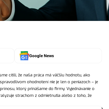
Google News
ď sme cítili, že naša práca má väčšiu hodnotu, ako
pravodlivom ohodnotení nie je len o peniazoch – je
a prínosu, ktorý prinášame do firmy. Vyjednávanie o
lyzuje strachom z odmietnutia alebo z toho, že