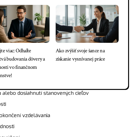
jte viac: Odhaľte
Ako zvýšiť svoje šance na
tvá budovania dôvery a
získanie vysnívanej práce
osti vo finančnom
nstve!
alebo dosiahnutí stanovených cieľov
sti
 dokončení vzdelávania
dnosti