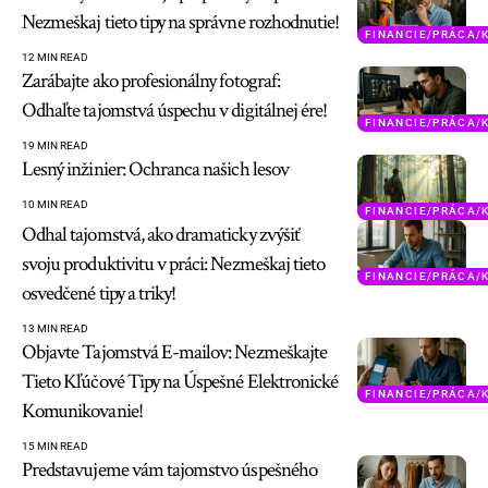
Nezmeškaj tieto tipy na správne rozhodnutie!
FINANCIE/PRÁCA/
12 MIN READ
Zarábajte ako profesionálny fotograf:
Odhaľte tajomstvá úspechu v digitálnej ére!
FINANCIE/PRÁCA/
19 MIN READ
Lesný inžinier: Ochranca našich lesov
10 MIN READ
FINANCIE/PRÁCA/
Odhal tajomstvá, ako dramaticky zvýšiť
svoju produktivitu v práci: Nezmeškaj tieto
FINANCIE/PRÁCA/
osvedčené tipy a triky!
13 MIN READ
Objavte Tajomstvá E-mailov: Nezmeškajte
Tieto Kľúčové Tipy na Úspešné Elektronické
FINANCIE/PRÁCA/
Komunikovanie!
15 MIN READ
Predstavujeme vám tajomstvo úspešného