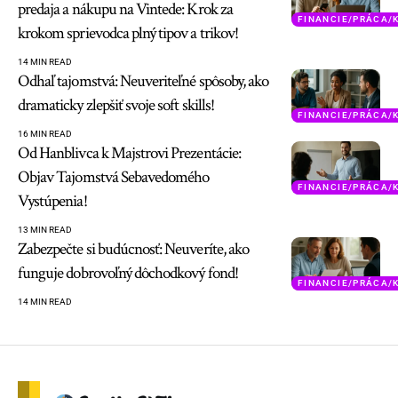
predaja a nákupu na Vintede: Krok za
FINANCIE/PRÁCA/
krokom sprievodca plný tipov a trikov!
14 MIN READ
Odhaľ tajomstvá: Neuveriteľné spôsoby, ako
dramaticky zlepšiť svoje soft skills!
FINANCIE/PRÁCA/
16 MIN READ
Od Hanblivca k Majstrovi Prezentácie:
Objav Tajomstvá Sebavedomého
FINANCIE/PRÁCA/
Vystúpenia!
13 MIN READ
Zabezpečte si budúcnosť: Neuveríte, ako
funguje dobrovoľný dôchodkový fond!
FINANCIE/PRÁCA/
14 MIN READ