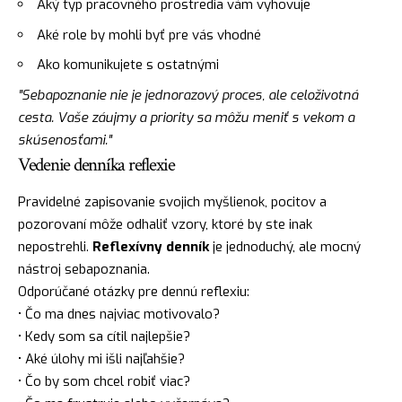
Aký typ pracovného prostredia vám vyhovuje
Aké role by mohli byť pre vás vhodné
Ako komunikujete s ostatnými
"Sebapoznanie nie je jednorazový proces, ale celoživotná
cesta. Vaše záujmy a priority sa môžu meniť s vekom a
skúsenosťami."
Vedenie denníka reflexie
Pravidelné zapisovanie svojich myšlienok, pocitov a
pozorovaní môže odhaliť vzory, ktoré by ste inak
nepostrehli.
Reflexívny denník
je jednoduchý, ale mocný
nástroj sebapoznania.
Odporúčané otázky pre dennú reflexiu:
• Čo ma dnes najviac motivovalo?
• Kedy som sa cítil najlepšie?
• Aké úlohy mi išli najľahšie?
• Čo by som chcel robiť viac?