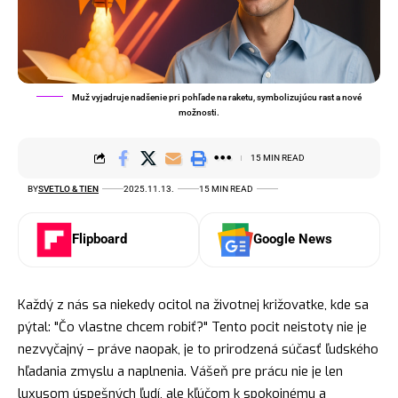
Muž vyjadruje nadšenie pri pohľade na raketu, symbolizujúcu rast a nové
možnosti.
15 MIN READ
BY
SVETLO & TIEN
2025.11.13.
15 MIN READ
Flipboard
Google News
Každý z nás sa niekedy ocitol na životnej križovatke, kde sa
pýtal: "Čo vlastne chcem robiť?" Tento pocit neistoty nie je
nezvyčajný – práve naopak, je to prirodzená súčasť ľudského
hľadania zmyslu a naplnenia. Vášeň pre prácu nie je len
luxusom úspešných ľudí, ale kľúčom k spokojnému a