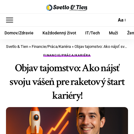
Aa
Domov/Zdravie
Každodenný život
IT/Tech
Muži
Že
Svetlo & Tien
»
Financie/Práca/Kariéra
»
Objav tajomstvo: Ako nájsť svoju vášeň pre raketový štart kariéry!
FINANCIE/PRÁCA/KARIÉRA
Objav tajomstvo: Ako nájsť
svoju vášeň pre raketový štart
kariéry!