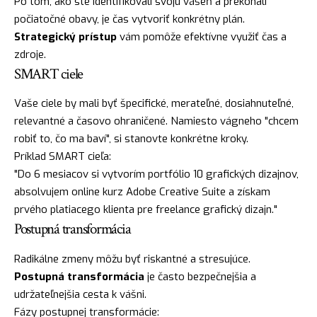
Po tom, ako ste identifikovali svoju vášeň a prekonali
počiatočné obavy, je čas vytvoriť konkrétny plán.
Strategický prístup
vám pomôže efektívne využiť čas a
zdroje.
SMART ciele
Vaše ciele by mali byť špecifické, merateľné, dosiahnuteľné,
relevantné a časovo ohraničené. Namiesto vágneho "chcem
robiť to, čo ma baví", si stanovte konkrétne kroky.
Príklad SMART cieľa:
"Do 6 mesiacov si vytvorím portfólio 10 grafických dizajnov,
absolvujem online kurz Adobe Creative Suite a získam
prvého platiacego klienta pre freelance grafický dizajn."
Postupná transformácia
Radikálne zmeny môžu byť riskantné a stresujúce.
Postupná transformácia
je často bezpečnejšia a
udržateľnejšia cesta k vášni.
Fázy postupnej transformácie: