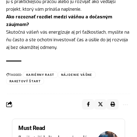
ju s praktickejšou prácou alebo ju rozvíjať ako vedľajší
projekt, ktorý vám prináša naplnenie.
Ako rozoznať rozdiel medzi vášňou a dočasným
záujmom?
Skutočná vášeň vás energizuje aj pri ťažkostiach, myslíte na
ňu často a ste ochotní investovať čas a úsilie do jej rozvoja
aj bez okamžitej odmeny.
TAGGED:
KARIÉRNY RAST
NÁJDENIE VÁŠNE
RAKETOVÝ ŠTART
Must Read