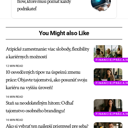
flow, ktoré musí poznať každý
podnikateľ
You Might also Like
Atipické zamestnanie: viac slobody, flexibility
a kariérnych možností
FINANCIE/PRÁCA/
12 MIN READ
10 osvedčených tipov na úspešnú zmenu
práce: Objavte tajomstvá, ako posunúť svoju
FINANCIE/PRÁCA/
kariéru na vyššiu úroveň!
16 MIN READ
Staň sa neodolateľným hitom: Odhaľ
tajomstvo osobného brandingu!
FINANCIE/PRÁCA/
16 MIN READ
Ako si vybrať ten najlepší priemysel pre seba?