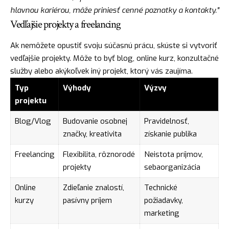
hlavnou kariérou, môže priniesť cenné poznatky a kontakty."
Vedľajšie projekty a freelancing
Ak nemôžete opustiť svoju súčasnú prácu, skúste si vytvoriť
vedľajšie projekty. Môže to byť blog, online kurz, konzultačné
služby alebo akýkoľvek iný projekt, ktorý vás zaujíma.
Typ
Výhody
Výzvy
projektu
Blog/Vlog
Budovanie osobnej
Pravidelnosť,
značky, kreativita
získanie publika
Freelancing
Flexibilita, rôznorodé
Neistota príjmov,
projekty
sebaorganizácia
Online
Zdieľanie znalostí,
Technické
kurzy
pasívny príjem
požiadavky,
marketing