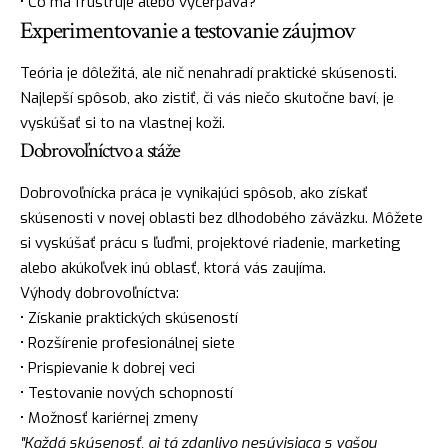
• Čo ma frustruje alebo vyčerpáva?
Experimentovanie a testovanie záujmov
Teória je dôležitá, ale nič nenahradí praktické skúsenosti.
Najlepší spôsob, ako zistiť, či vás niečo skutočne baví, je
vyskúšať si to na vlastnej koži.
Dobrovoľníctvo a stáže
Dobrovoľnícka práca je vynikajúci spôsob, ako získať
skúsenosti v novej oblasti bez dlhodobého záväzku. Môžete
si vyskúšať prácu s ľuďmi, projektové riadenie, marketing
alebo akúkoľvek inú oblasť, ktorá vás zaujíma.
Výhody dobrovoľníctva:
• Získanie praktických skúseností
• Rozšírenie profesionálnej siete
• Prispievanie k dobrej veci
• Testovanie nových schopností
• Možnosť kariérnej zmeny
"Každá skúsenosť, aj tá zdanlivo nesúvisiaca s vašou