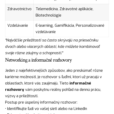
Zdravotníctvo
Telemedicína, Zdravotné aplikácie,
Biotechnológie
Vzdelávanie
E-learning, Gamifikácia, Personalizované
vzdelávanie
"Najväčšie príležitosti sa často skrývajú na priesečníku
dvoch alebo viacerých oblastí, kde môžete kombinovať
svoje rôzne záujmy a schopnosti."
Networking a informačné rozhovory
Jeden z najefektívnejších způsobov, ako preskúmať rôzne
kariérne možnosti, je rozhovor s ľuďmi, ktorí už pracujú v
oblastiach, ktoré vás zaujímajú. Tieto
informačné
rozhovory
vám poskytnu reálny pohľad na dennú prácu,
výzvy a príležitosti.
Postup pre úspešný informačný rozhovor:
• Identifikujte ľudí vo vašej sieti alebo na LinkedIn