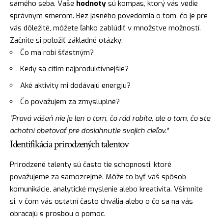
samého seba. Vaše
hodnoty
sú kompas, ktorý vás vedie
správnym smerom. Bez jasného povedomia o tom, čo je pre
vás dôležité, môžete ľahko zablúdiť v množstve možností.
Začnite si položiť základné otázky:
Čo ma robí šťastným?
Kedy sa cítim najproduktívnejšie?
Aké aktivity mi dodávajú energiu?
Čo považujem za zmysluplné?
"Pravá vášeň nie je len o tom, čo rád robíte, ale o tom, čo ste
ochotní obetovať pre dosiahnutie svojich cieľov."
Identifikácia prirodzených talentov
Prirodzené talenty sú často tie schopnosti, ktoré
považujeme za samozrejmé. Môže to byť váš spôsob
komunikácie, analytické myslenie alebo kreativita. Všimnite
si, v čom vás ostatní často chvália alebo o čo sa na vás
obracajú s prosbou o pomoc.