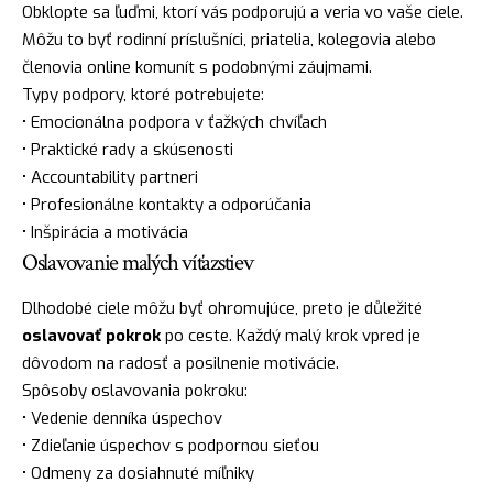
Obklopte sa ľuďmi, ktorí vás podporujú a veria vo vaše ciele.
Môžu to byť rodinní príslušníci, priatelia, kolegovia alebo
členovia online komunít s podobnými záujmami.
Typy podpory, ktoré potrebujete:
• Emocionálna podpora v ťažkých chvíľach
• Praktické rady a skúsenosti
• Accountability partneri
• Profesionálne kontakty a odporúčania
• Inšpirácia a motivácia
Oslavovanie malých víťazstiev
Dlhodobé ciele môžu byť ohromujúce, preto je důležité
oslavovať pokrok
po ceste. Každý malý krok vpred je
dôvodom na radosť a posilnenie motivácie.
Spôsoby oslavovania pokroku:
• Vedenie denníka úspechov
• Zdieľanie úspechov s podpornou sieťou
• Odmeny za dosiahnuté míľniky