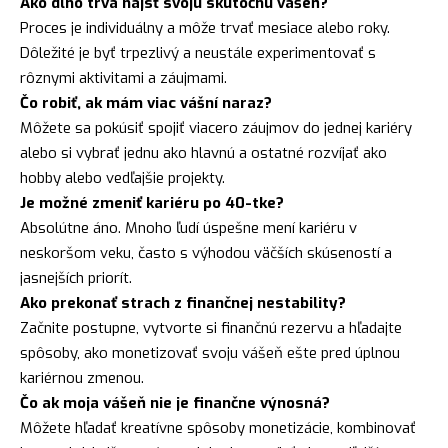
Ako dlho trvá nájsť svoju skutočnú vášeň?
Proces je individuálny a môže trvať mesiace alebo roky.
Dôležité je byť trpezlivý a neustále experimentovať s
rôznymi aktivitami a záujmami.
Čo robiť, ak mám viac vášní naraz?
Môžete sa pokúsiť spojiť viacero záujmov do jednej kariéry
alebo si vybrať jednu ako hlavnú a ostatné rozvíjať ako
hobby alebo vedľajšie projekty.
Je možné zmeniť kariéru po 40-tke?
Absolútne áno. Mnoho ľudí úspešne mení kariéru v
neskoršom veku, často s výhodou väčších skúseností a
jasnejších priorít.
Ako prekonať strach z finančnej nestability?
Začnite postupne, vytvorte si finančnú rezervu a hľadajte
spôsoby, ako monetizovať svoju vášeň ešte pred úplnou
kariérnou zmenou.
Čo ak moja vášeň nie je finančne výnosná?
Môžete hľadať kreatívne spôsoby monetizácie, kombinovať