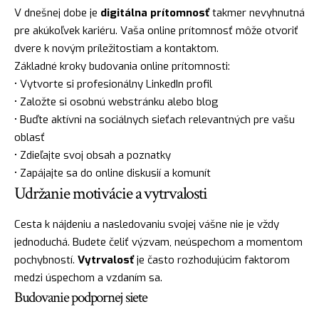
V dnešnej dobe je
digitálna prítomnosť
takmer nevyhnutná
pre akúkoľvek kariéru. Vaša online prítomnosť môže otvoriť
dvere k novým príležitostiam a kontaktom.
Základné kroky budovania online prítomnosti:
• Vytvorte si profesionálny LinkedIn profil
• Založte si osobnú webstránku alebo blog
• Buďte aktívni na sociálnych sieťach relevantných pre vašu
oblasť
• Zdieľajte svoj obsah a poznatky
• Zapájajte sa do online diskusií a komunít
Udržanie motivácie a vytrvalosti
Cesta k nájdeniu a nasledovaniu svojej vášne nie je vždy
jednoduchá. Budete čeliť výzvam, neúspechom a momentom
pochybností.
Vytrvalosť
je často rozhodujúcim faktorom
medzi úspechom a vzdaním sa.
Budovanie podpornej siete