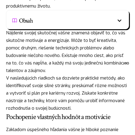
produktívnemu životu.
Obsah
Nájdenie svojej skutočnej vášne znamená objaviť to, čo vás
skutočne motivuje a energizuje. Môže to byť kreativita,
pomoc druhým, riešenie technických problémov alebo
budovanie niečoho nového. Existuje mnoho ciest, ako prísť
na to, čo vás napĺňa, a každý má svoju jedinečnú kombinácию
talentov a záujmov.
V nasledujúcich riadkoch sa dozviete praktické metódy, ako
identifikovať svoje silné stránky, preskúmať rôzne možnosti
a vytvoriť si plán pre kariérny rozvoj. Získate konkrétne
nástroje a techniky, ktoré vám pomôžu urobiť informované
rozhodnutia o svojej budúcnosti.
Pochopenie vlastných hodnôt a motivácie
Základom úspešného hľadania vášne je hlboké poznanie