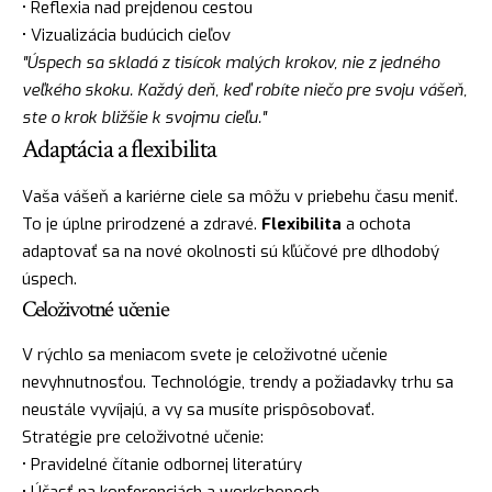
• Reflexia nad prejdenou cestou
• Vizualizácia budúcich cieľov
"Úspech sa skladá z tisícok malých krokov, nie z jedného
veľkého skoku. Každý deň, keď robíte niečo pre svoju vášeň,
ste o krok bližšie k svojmu cieľu."
Adaptácia a flexibilita
Vaša vášeň a kariérne ciele sa môžu v priebehu času meniť.
To je úplne prirodzené a zdravé.
Flexibilita
a ochota
adaptovať sa na nové okolnosti sú kľúčové pre dlhodobý
úspech.
Celoživotné učenie
V rýchlo sa meniacom svete je celoživotné učenie
nevyhnutnosťou. Technológie, trendy a požiadavky trhu sa
neustále vyvíjajú, a vy sa musíte prispôsobovať.
Stratégie pre celoživotné učenie:
• Pravidelné čítanie odbornej literatúry
• Účasť na konferenciách a workshopoch