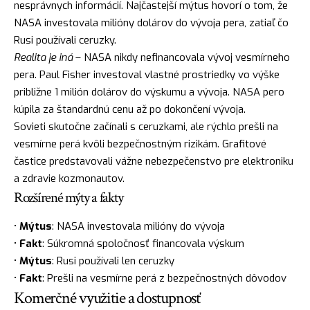
nesprávnych informácií. Najčastejší mýtus hovorí o tom, že
NASA investovala milióny dolárov do vývoja pera, zatiaľ čo
Rusi používali ceruzky.
Realita je iná
– NASA nikdy nefinancovala vývoj vesmírneho
pera. Paul Fisher investoval vlastné prostriedky vo výške
približne 1 milión dolárov do výskumu a vývoja. NASA pero
kúpila za štandardnú cenu až po dokončení vývoja.
Sovieti skutočne začínali s ceruzkami, ale rýchlo prešli na
vesmírne perá kvôli bezpečnostným rizikám. Grafitové
častice predstavovali vážne nebezpečenstvo pre elektroniku
a zdravie kozmonautov.
Rozšírené mýty a fakty
•
Mýtus
: NASA investovala milióny do vývoja
•
Fakt
: Súkromná spoločnosť financovala výskum
•
Mýtus
: Rusi používali len ceruzky
•
Fakt
: Prešli na vesmírne perá z bezpečnostných dôvodov
Komerčné využitie a dostupnosť