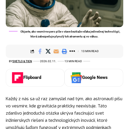
Objavte, ako vesmírne pero píše v stave beztiaže vďaka jedinečnej technológii,
ktorá zabezpečuje plynulý tok atramentu aj vo vákuu.
13 MIN READ
BY
SVETLO & TIEN
2026.02.11.
13 MIN READ
Flipboard
Google News
Každý z nás sa už raz zamyslel nad tým, ako astronauti píšu
vo vesmíre, kde gravitácia prakticky neexistuje. Táto
zdanlivo jednoduchá otázka ukrýva fascinujúci svet
inžinierskych riešení a technologických inovácií, ktoré
umožňujú ľuďom fungovať v extrémnych podmienkach