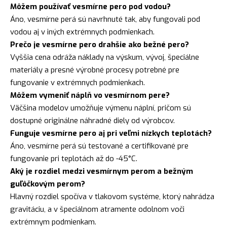
Môžem používať vesmírne pero pod vodou?
Áno, vesmírne perá sú navrhnuté tak, aby fungovali pod
vodou aj v iných extrémnych podmienkach.
Prečo je vesmírne pero drahšie ako bežné pero?
Vyššia cena odráža náklady na výskum, vývoj, špeciálne
materiály a presné výrobné procesy potrebné pre
fungovanie v extrémnych podmienkach.
Môžem vymeniť náplň vo vesmírnom pere?
Väčšina modelov umožňuje výmenu náplní, pričom sú
dostupné originálne náhradné diely od výrobcov.
Funguje vesmírne pero aj pri veľmi nízkych teplotách?
Áno, vesmírne perá sú testované a certifikované pre
fungovanie pri teplotách až do -45°C.
Aký je rozdiel medzi vesmírnym perom a bežným
guľôčkovým perom?
Hlavný rozdiel spočíva v tlakovom systéme, ktorý nahrádza
gravitáciu, a v špeciálnom atramente odolnom voči
extrémnym podmienkam.