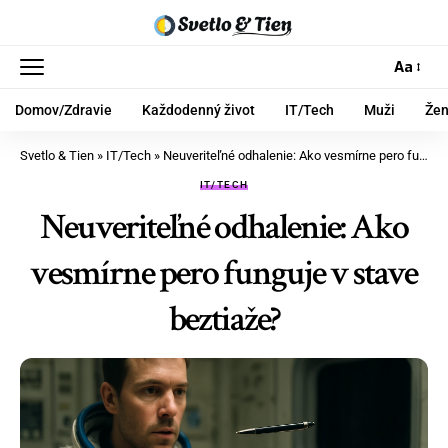
Aa
Domov/Zdravie
Každodenný život
IT/Tech
Muži
Že
Svetlo & Tien
»
IT/Tech
»
Neuveriteľné odhalenie: Ako vesmírne pero funguje v stave beztiaže?
IT/TECH
Neuveriteľné odhalenie: Ako
vesmírne pero funguje v stave
beztiaže?