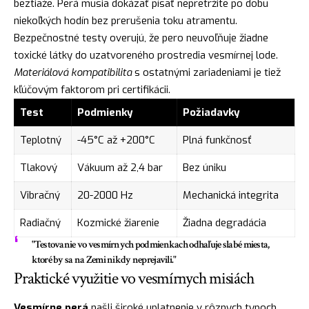
beztiaže. Perá musia dokázať písať nepretržite po dobu
niekoľkých hodín bez prerušenia toku atramentu.
Bezpečnostné testy overujú, že pero neuvoľňuje žiadne
toxické látky do uzatvoreného prostredia vesmírnej lode.
Materiálová kompatibilita
s ostatnými zariadeniami je tiež
kľúčovým faktorom pri certifikácii.
Test
Podmienky
Požiadavky
Teplotný
-45°C až +200°C
Plná funkčnosť
Tlakový
Vákuum až 2,4 bar
Bez úniku
Vibračný
20-2000 Hz
Mechanická integrita
Radiačný
Kozmické žiarenie
Žiadna degradácia
"Testovanie vo vesmírnych podmienkach odhaľuje slabé miesta,
ktoré by sa na Zemi nikdy neprejavili."
Praktické využitie vo vesmírnych misiách
Vesmírne perá
našli široké uplatnenie v rôznych typoch