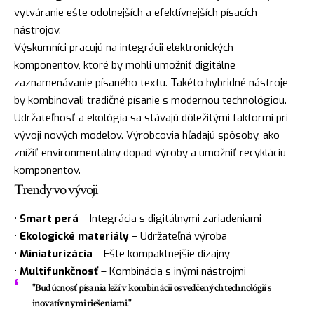
vytváranie ešte odolnejších a efektívnejších písacích
nástrojov.
Výskumníci pracujú na integrácii elektronických
komponentov, ktoré by mohli umožniť digitálne
zaznamenávanie písaného textu. Takéto hybridné nástroje
by kombinovali tradičné písanie s modernou technológiou.
Udržateľnosť a ekológia sa stávajú dôležitými faktormi pri
vývoji nových modelov. Výrobcovia hľadajú spôsoby, ako
znížiť environmentálny dopad výroby a umožniť recykláciu
komponentov.
Trendy vo vývoji
•
Smart perá
– Integrácia s digitálnymi zariadeniami
•
Ekologické materiály
– Udržateľná výroba
•
Miniaturizácia
– Ešte kompaktnejšie dizajny
•
Multifunkčnosť
– Kombinácia s inými nástrojmi
"Budúcnosť písania leží v kombinácii osvedčených technológií s
inovatívnymi riešeniami."