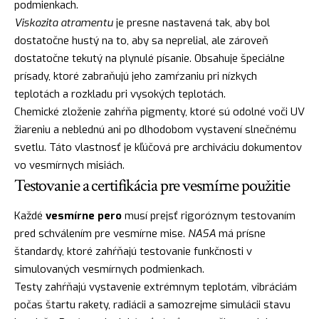
podmienkach.
Viskozita atramentu
je presne nastavená tak, aby bol
dostatočne hustý na to, aby sa neprelial, ale zároveň
dostatočne tekutý na plynulé písanie. Obsahuje špeciálne
prísady, ktoré zabraňujú jeho zamŕzaniu pri nízkych
teplotách a rozkladu pri vysokých teplotách.
Chemické zloženie zahŕňa pigmenty, ktoré sú odolné voči UV
žiareniu a neblednú ani po dlhodobom vystavení slnečnému
svetlu. Táto vlastnosť je kľúčová pre archiváciu dokumentov
vo vesmírnych misiách.
Testovanie a certifikácia pre vesmírne použitie
Každé
vesmírne pero
musí prejsť rigoróznym testovaním
pred schválením pre vesmírne mise.
NASA
má prísne
štandardy, ktoré zahŕňajú testovanie funkčnosti v
simulovaných vesmírnych podmienkach.
Testy zahŕňajú vystavenie extrémnym teplotám, vibráciám
počas štartu rakety, radiácii a samozrejme simulácii stavu