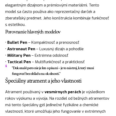
elegantným dizajnom a prémiovými materiálmi. Tento
model sa často používa ako reprezentačný darček a
zberateľský predmet. Jeho konštrukcia kombinuje funkčnosť
s estetikou.
Porovnanie hlavných modelov
•
Bullet Pen
– Kompaktnosť a prenosnosť
•
Astronaut Pen
– Luxusný dizajn a pohodlie
•
Military Pen
– Extrémna odolnosť
•
Tactical Pen
– Multifunkčnosť a praktickosť
"Dokonalé pero nie je len o písaní – je to nástroj, ktorý musí
fungovať bez ohľadu na okolnosti."
Špeciálny atrament a jeho vlastnosti
Atrament používaný v
vesmírnych perách
je výsledkom
rokov výskumu a vývoja. Na rozdiel od bežných atramentov
má tento špeciálny gél jedinečné fyzikálne a chemické
vlastnosti, ktoré umožňujú jeho fungovanie v extrémnych