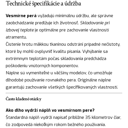
Technické špecifikácie a údržba
Vesmírne perá
vyžadujú minimálnu údržbu, ale správne
zaobchádzanie predlžuje ich životnosť.
Skladovanie pri
izbovej teplote
je optimálne pre zachovanie vlastností
atramentu.
Čistenie hrotu mäkkou tkaninou odstráni prípadné nečistoty,
ktoré by mohli ovplyvniť kvalitu písania. Vyhýbanie sa
extrémnym teplotám počas skladovania predchádza
poškodeniu vnútorných komponentov.
Náplne sú vymeniteľné u väčšiny modelov, čo umožňuje
dlhodobé používanie rovnakého pera. Originálne náplne
garantujú zachovanie všetkých špecifikovaných vlastností.
Často kladené otázky
Ako dlho vydrží náplň vo vesmírnom pere?
Štandardná náplň vydrží napísať približne 35 kilometrov čiar,
čo zodpovedá niekoľkým rokom bežného používania.