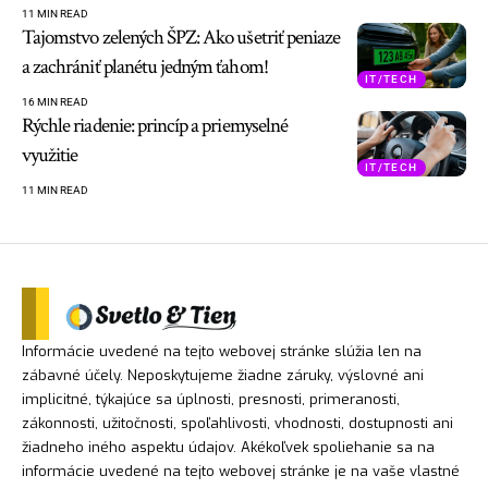
11 MIN READ
Tajomstvo zelených ŠPZ: Ako ušetriť peniaze
a zachrániť planétu jedným ťahom!
IT/TECH
16 MIN READ
Rýchle riadenie: princíp a priemyselné
využitie
IT/TECH
11 MIN READ
Informácie uvedené na tejto webovej stránke slúžia len na
zábavné účely. Neposkytujeme žiadne záruky, výslovné ani
implicitné, týkajúce sa úplnosti, presnosti, primeranosti,
zákonnosti, užitočnosti, spoľahlivosti, vhodnosti, dostupnosti ani
žiadneho iného aspektu údajov. Akékoľvek spoliehanie sa na
informácie uvedené na tejto webovej stránke je na vaše vlastné