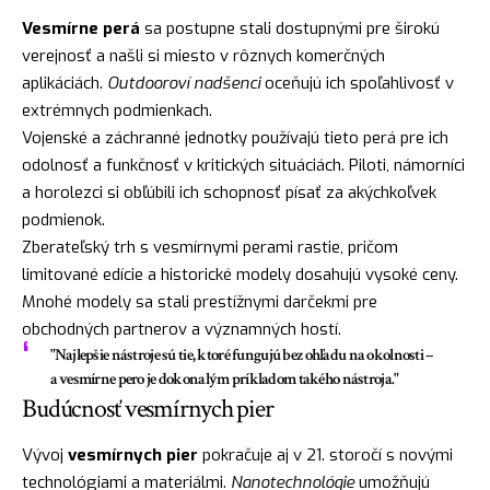
Vesmírne perá
sa postupne stali dostupnými pre širokú
verejnosť a našli si miesto v rôznych komerčných
aplikáciách.
Outdooroví nadšenci
oceňujú ich spoľahlivosť v
extrémnych podmienkach.
Vojenské a záchranné jednotky používajú tieto perá pre ich
odolnosť a funkčnosť v kritických situáciách. Piloti, námorníci
a horolezci si obľúbili ich schopnosť písať za akýchkoľvek
podmienok.
Zberateľský trh s vesmírnymi perami rastie, pričom
limitované edície a historické modely dosahujú vysoké ceny.
Mnohé modely sa stali prestížnymi darčekmi pre
obchodných partnerov a významných hostí.
"Najlepšie nástroje sú tie, ktoré fungujú bez ohľadu na okolnosti –
a vesmírne pero je dokonalým príkladom takého nástroja."
Budúcnosť vesmírnych pier
Vývoj
vesmírnych pier
pokračuje aj v 21. storočí s novými
technológiami a materiálmi.
Nanotechnológie
umožňujú