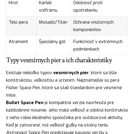
Hrot
Karbid
Odolnosť proti
volfrámu
opotrebeniu
Telo pera
Mosadz/Titán
Ochrana vnútorných
komponentov
Atrament
Špeciálny gél
Funkčnosť v extrémnych
podmienkach
Typy vesmírnych pier a ich charakteristiky
Existuje niekoľko typov
vesmírnych pier
, ktoré sa líšia
konštrukciou, veľkosťou a určením. Najznámejšie sú perá
Fisher Space Pen, ktoré sa stali štandardom pre vesmírne
mise.
Bullet Space Pen
je kompaktná verzia navrhnutá pre
každodenné nosenie. Jeho malá veľkosť a odolná konštrukcia
z neho robia ideálneho spoločníka pre outdoorové aktivity.
Keď je zatvorené, má veľkosť guľky na stolný tenis.
Astronaut Space Pen
predstavuje luxusnú verziu s