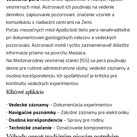
vesmírnych misií. Astronauti ich používajú na vedenie
denníkov, zapisovanie pozorovaní, značenie vzoriek a
komunikáciu s riadiacimi centrami na Zemi.
Počas
mesačných misií Apollo
boli tieto perá nenahraditeľné
pri dokumentovaní geologických nálezov a vedeckých
pozorovaní. Astronauti mohli rýchlo zaznamenávať dôležité
informácie priamo na povrchu Mesiaca.
Na Medzinárodnej vesmírnej stanici (ISS) sa perá používajú
denne pre rutinné administratívne úlohy, vedecké záznamy a
osobnú korešpondenciu. Ich spoľahlivosť je kritická pre
kontinuitu vedeckých experimentov.
Kľúčové aplikácie
•
Vedecké záznamy
– Dokumentácia experimentov
•
Navigačné poznámky
– Záložné záznamy pre elektroniku
•
Osobná korešpondencia
– Správy pre rodiny
•
Technické značenie
– Označovanie komponentov
Výhody oproti tradičným písacím potrebám