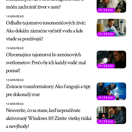
môžu zachrániť život v aute?
IT/TECH
14 MIN READ
Odhaľte tajomstvo ionomeničových živíc:
Ako dokážu zázračne vyčistiť vodu a kde
IT/TECH
všade sa používajú?
19 MIN READ
Ohromujúce tajomstvá bi-xenónových
svetlometov: Prečo by ich každý vodič mal
IT/TECH
poznať!
16 MIN READ
Zváracie transformátory: Ako fungujú a tipy
pre dokonalý zvar
IT/TECH
10 MIN READ
Neuveríte, čo sa stane, keď nepoužívate
aktivovaný Windows 10! Zistite všetky riziká
IT/TECH
a nevýhody!