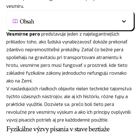
vesmíru.
Obsah
Vesmírne pero
predstavuje jeden z najelegantnejších
príkladov toho, ako ľudská vynaliezavosť dokáže prekonať
zdanlivo nepremostiteľné prekážky. Zatiaľ čo bežné perá
spoliehajú na gravitáciu pri transportovaní atramentu k
hrotu, vesmírne pero musí fungovať v prostredí, kde tieto
základné fyzikálne zákony jednoducho nefungujú rovnako
ako na Zemi.
V nasledujúcich riadkoch objavíte nielen technické tajomstvá
týchto úžasných nástrojov, ale aj ich históriu, rôzne typy a
praktické využitie. Dozviete sa, prečo boli tieto perá
revolučné pre vesmírny výskum a ako ich princípy ovplyvnili
vývoj písacích potrieb aj pre každodenné použitie.
Fyzikálne výzvy písania v stave beztiaže