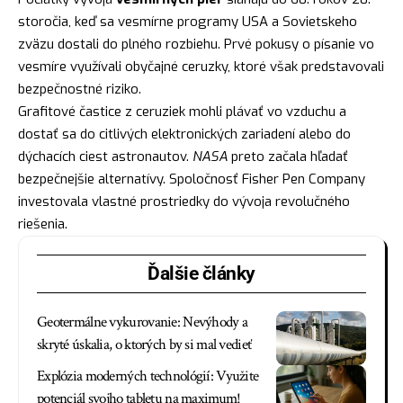
storočia, keď sa vesmírne programy USA a Sovietskeho
zväzu dostali do plného rozbiehu. Prvé pokusy o písanie vo
vesmíre využívali obyčajné ceruzky, ktoré však predstavovali
bezpečnostné riziko.
Grafitové častice z ceruziek mohli plávať vo vzduchu a
dostať sa do citlivých elektronických zariadení alebo do
dýchacích ciest astronautov.
NASA
preto začala hľadať
bezpečnejšie alternatívy. Spoločnosť Fisher Pen Company
investovala vlastné prostriedky do vývoja revolučného
riešenia.
Ďalšie články
Geotermálne vykurovanie: Nevýhody a
skryté úskalia, o ktorých by si mal vedieť
Explózia moderných technológií: Využite
potenciál svojho tabletu na maximum!