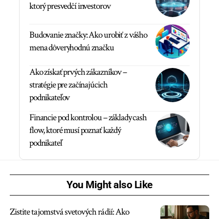
ktorý presvedčí investorov
Budovanie značky: Ako urobiť z vášho
mena dôveryhodnú značku
Ako získať prvých zákazníkov –
stratégie pre začínajúcich
podnikateľov
Financie pod kontrolou – základy cash
flow, ktoré musí poznať každý
podnikateľ
You Might also Like
Zistite tajomstvá svetových rádií: Ako