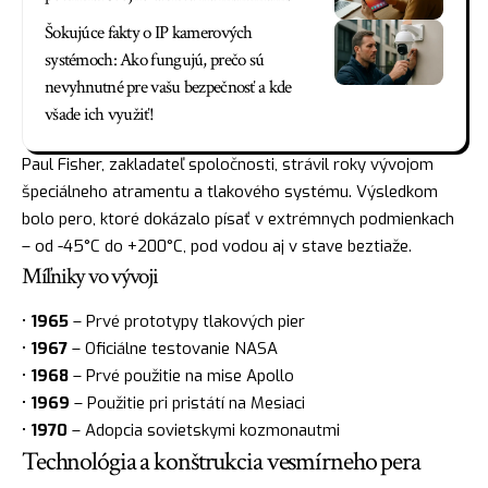
Šokujúce fakty o IP kamerových
systémoch: Ako fungujú, prečo sú
nevyhnutné pre vašu bezpečnosť a kde
všade ich využiť!
Paul Fisher, zakladateľ spoločnosti, strávil roky vývojom
špeciálneho atramentu a tlakového systému. Výsledkom
bolo pero, ktoré dokázalo písať v extrémnych podmienkach
– od -45°C do +200°C, pod vodou aj v stave beztiaže.
Míľniky vo vývoji
•
1965
– Prvé prototypy tlakových pier
•
1967
– Oficiálne testovanie NASA
•
1968
– Prvé použitie na mise Apollo
•
1969
– Použitie pri pristátí na Mesiaci
•
1970
– Adopcia sovietskymi kozmonautmi
Technológia a konštrukcia vesmírneho pera