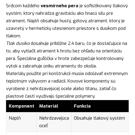
Srdcom každého
vesmírneho pera
je sofistikovaný tlakový
systém, ktorý nahrádza gravitáciu ako hnacú silu pre
atrament. Náplň obsahuje hustý, gélový atrament, ktorý je
uzavretý v hermeticky utesnenom priestore s dusíkom pod
tlakom.
Tlak dusíka
dosahuje približne 2,4 baru, čo je dostačujúce na
to, aby vytlačil atrament k hrotu bez ohľadu na orientáciu
pera. Špeciálna guľôčka v hrote zabezpečuje kontrolovaný
výtok a zabraňuje úniku atramentu do okolia.
Materiály použité pri konštrukcii musia odolávať extrémnym
teplotným výkyvom a radiácii. Kovové komponenty sú
vyrobené z nehrdzavejúcej ocele alebo titánu, zatiaľ čo
plastové časti využívajú špeciálne polymery.
Komponent
Materiál
Funkcia
Náplň
Nehrdzavejúca
Obsahuje tlakový systém
oceľ