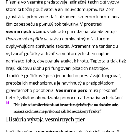
Písanie vo vesmíre predstavuje jedinečné technické výzvy,
ktoré si bežní používatelia ani neuvedomujemy. Na Zemi
gravitácia prirodzene tlačí atrament smerom k hrotu pera,
čím zabezpečuje plynulý tok tekutiny. V prostredí
vesmírnych staníc
však táto prirodzená sila absentuje.
Povrchové napätie
sa stává dominantným faktorom
ovplyvňujúcim správanie tekutín. Atrament má tendenciu
vytvárať guľôčky a držať sa vnútorných stien náplne
namiesto toho, aby plynule stekal k hrotu. Teplota a tlak tiež
hrajú kľúčovú úlohu pri fungovaní písacích nástrojov.
Tradičné guľôčkové perá jednoducho prestávajú fungovať,
pretože ich mechanizmus je navrhnutý s predpokladom
gravitačného pôsobenia.
Vesmírne pero
musí prekonať
tieto fyzikálne obmedzenia pomocou alternatívnych riešení.
"Najjednoduchšie riešenia sú často tie najzložitejšie na dosiahnutie,
najmä keď musíme prekonať základné zákony fyziky."
História vývoja vesmírnych pier
Počiatky vývoja
vesmírnych pier
siahajú do 60. rokov 20.