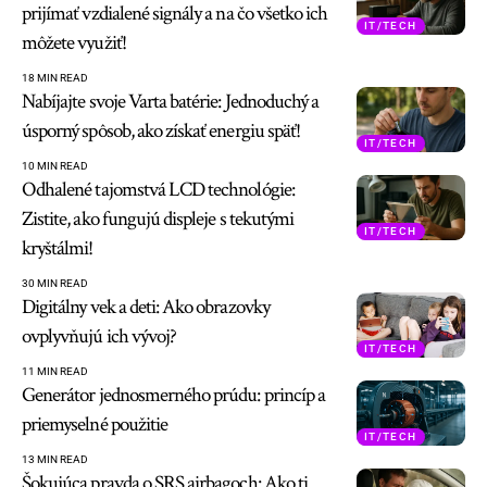
prijímať vzdialené signály a na čo všetko ich
IT/TECH
môžete využiť!
18 MIN READ
Nabíjajte svoje Varta batérie: Jednoduchý a
úsporný spôsob, ako získať energiu späť!
IT/TECH
10 MIN READ
Odhalené tajomstvá LCD technológie:
Zistite, ako fungujú displeje s tekutými
IT/TECH
kryštálmi!
30 MIN READ
Digitálny vek a deti: Ako obrazovky
ovplyvňujú ich vývoj?
IT/TECH
11 MIN READ
Generátor jednosmerného prúdu: princíp a
priemyselné použitie
IT/TECH
13 MIN READ
Šokujúca pravda o SRS airbagoch: Ako ti