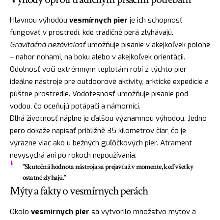
Hlavnou výhodou
vesmírnych pier
je ich schopnosť
fungovať v prostredí, kde tradičné perá zlyhávajú.
Gravitačná nezávislosť
umožňuje písanie v akejkoľvek polohe
– nahor nohami, na boku alebo v akejkoľvek orientácii.
Odolnosť voči extrémnym teplotám robí z týchto pier
ideálne nástroje pre outdoorové aktivity, arktické expedície a
púštne prostredie. Vodotesnosť umožňuje písanie pod
vodou, čo oceňujú potápači a námorníci.
Dlhá životnosť náplne je ďalšou významnou výhodou. Jedno
pero dokáže napísať približně 35 kilometrov čiar, čo je
výrazne viac ako u bežných guľôčkových pier. Atrament
nevysychá ani po rokoch nepoužívania.
"Skutočná hodnota nástroja sa prejaví až v momente, keď všetky
ostatné zlyhajú."
Mýty a fakty o vesmírnych perách
Okolo
vesmírnych pier
sa vytvorilo množstvo mýtov a