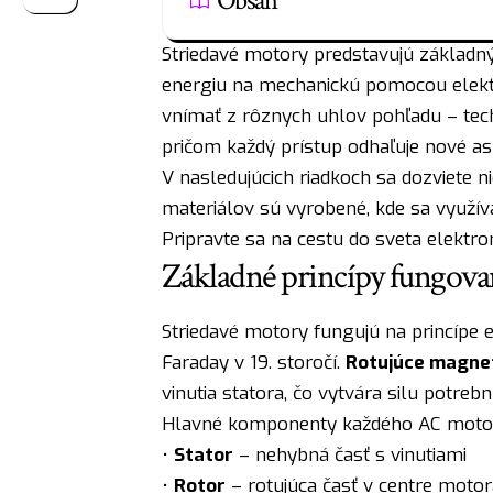
Obsah
Striedavé motory predstavujú základn
energiu na mechanickú pomocou elekt
vnímať z rôznych uhlov pohľadu – tec
pričom každý prístup odhaľuje nové asp
V nasledujúcich riadkoch sa dozviete nie
materiálov sú vyrobené, kde sa využíva
Pripravte sa na cestu do sveta elekt
Základné princípy fungov
Striedavé motory fungujú na princípe e
Faraday v 19. storočí.
Rotujúce magnet
vinutia statora, čo vytvára silu potrebn
Hlavné komponenty každého AC motor
•
Stator
– nehybná časť s vinutiami
•
Rotor
– rotujúca časť v centre motor