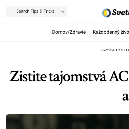
Domov/Zdravie
Každodenný živo
Svetlo & Tien
»
I
Zistite tajomstvá A
a