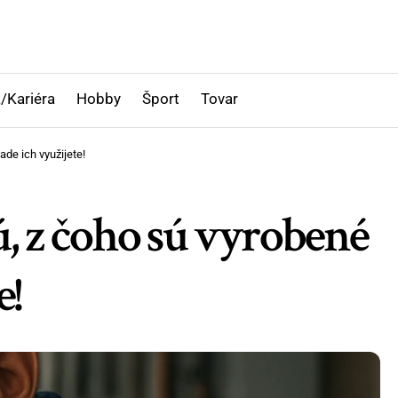
/Kariéra
Hobby
Šport
Tovar
de ich využijete!
, z čoho sú vyrobené
e!