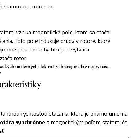
zi statorom a rotorom
tatora, vzniká magnetické pole, ktoré sa otáča
jania. Toto pole indukuje prúdy v rotore, ktoré
ájomné pôsobenie týchto polí vytvára
ztáča rotor.
etkých moderných elektrických strojov a bez nej by naša
"
rakteristiky
antnou rýchlosťou otáčania, ktorá je priamo úmerná
 otáča synchrónne
s magnetickým poľom statora, čo
ť.