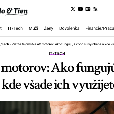
t
IT/Tech
Muži
Ženy
Dovolenka
Financie/Práca
T/Tech
»
Zistite tajomstvá AC motorov: Ako fungujú, z čoho sú vyrobené a kde vša
IT/TECH
C motorov: Ako fungujú
 kde všade ich využijet