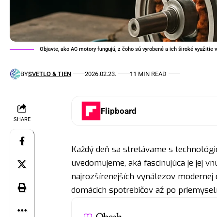
Objavte, ako AC motory fungujú, z čoho sú vyrobené a ich široké využitie
BY
SVETLO & TIEN
2026.02.23.
11 MIN READ
Flipboard
SHARE
Každý deň sa stretávame s technológio
uvedomujeme, aká fascinujúca je jej v
najrozšírenejších vynálezov modernej 
domácich spotrebičov až po priemyseln