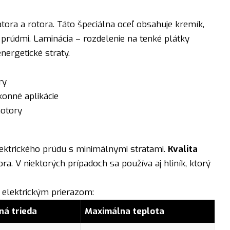
atora a rotora. Táto špeciálna oceľ obsahuje kremík,
i prúdmi. Laminácia – rozdelenie na tenké plátky
nergetické straty.
ry
onné aplikácie
motory
lektrického prúdu s minimálnymi stratami.
Kvalita
. V niektorých prípadoch sa používa aj hliník, ktorý
d elektrickým prierazom:
ná trieda
Maximálna teplota