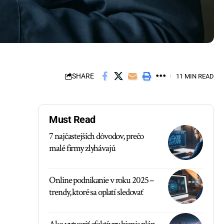
SHARE
11 MIN READ
Must Read
7 najčastejších dôvodov, prečo
malé firmy zlyhávajú
Online podnikanie v roku 2025 –
trendy, ktoré sa oplatí sledovať