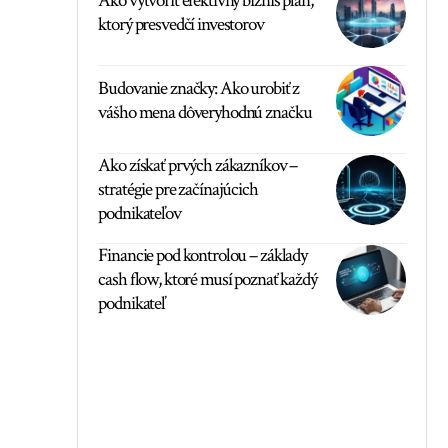
Ako vytvoriť efektívny biznis plán,
ktorý presvedčí investorov
Budovanie značky: Ako urobiť z
vášho mena dôveryhodnú značku
Ako získať prvých zákazníkov –
stratégie pre začínajúcich
podnikateľov
Financie pod kontrolou – základy
cash flow, ktoré musí poznať každý
podnikateľ