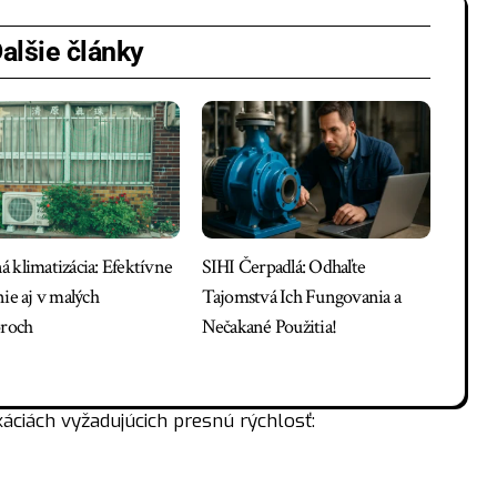
alšie články
 klimatizácia: Efektívne
SIHI Čerpadlá: Odhaľte
nie aj v malých
Tajomstvá Ich Fungovania a
oroch
Nečakané Použitia!
káciách vyžadujúcich presnú rýchlosť: