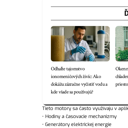
Ď
Odhaľte tajomstvo
Okenná
ionomeničových živíc: Ako
chlade
dokážu zázračne vyčistiť vodu a
priest
kde všade sa používajú?
Tieto motory sa často využívaju v apli
• Hodiny a časovacie mechanizmy
• Generátory elektrickej energie