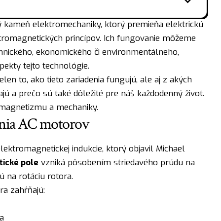
ý kameň elektromechaniky, ktorý premieňa elektrickú
romagnetických princípov. Ich fungovanie môžeme
hnického, ekonomického či environmentálneho,
ekty tejto technológie.
len to, ako tieto zariadenia fungujú, ale aj z akých
jú a prečo sú také dôležité pre náš každodenný život.
romagnetizmu a mechaniky.
ania AC motorov
lektromagnetickej indukcie, ktorý objavil Michael
ické pole
vzniká pôsobením striedavého prúdu na
ú na rotáciu rotora.
a zahŕňajú:
a