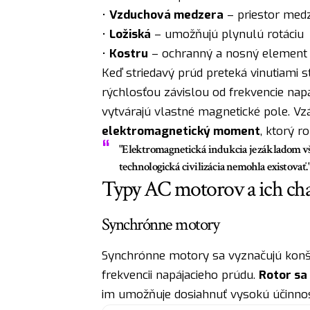
•
Vzduchová medzera
– priestor med
•
Ložiská
– umožňujú plynulú rotáciu
•
Kostru
– ochranný a nosný element
Keď striedavý prúd preteká vinutiami s
rýchlosťou závislou od frekvencie napá
vytvárajú vlastné magnetické pole. Vz
elektromagnetický moment
, ktorý ro
"Elektromagnetická indukcia je základom vš
technologická civilizácia nemohla existovať.
Typy AC motorov a ich cha
Synchrónne motory
Synchrónne motory sa vyznačujú konšt
frekvencii napájacieho prúdu.
Rotor sa
im umožňuje dosiahnuť vysokú účinnos