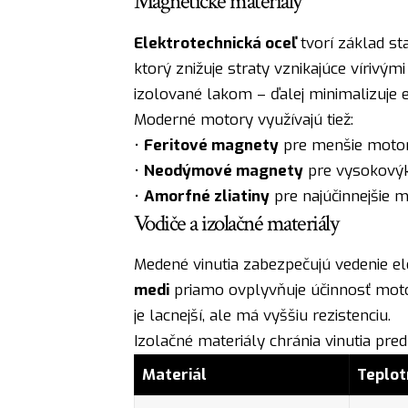
Magnetické materiály
Elektrotechnická oceľ
tvorí základ st
ktorý znižuje straty vznikajúce vírivým
izolované lakom – ďalej minimalizuje e
Moderné motory využívajú tiež:
•
Feritové magnety
pre menšie moto
•
Neodýmové magnety
pre vysokovýk
•
Amorfné zliatiny
pre najúčinnejšie 
Vodiče a izolačné materiály
Medené vinutia zabezpečujú vedenie e
medi
priamo ovplyvňuje účinnosť motora
je lacnejší, ale má vyššiu rezistenciu.
Izolačné materiály chránia vinutia pre
Materiál
Teplot