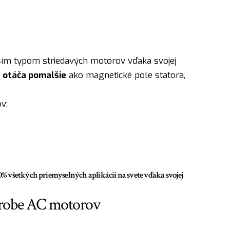
ím typom striedavých motorov vďaka svojej
 otáča pomalšie
ako magnetické pole statora,
v:
 všetkých priemyselných aplikácií na svete vďaka svojej
výrobe AC motorov