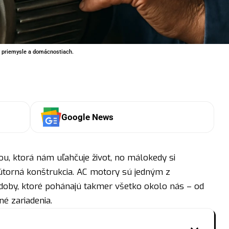
 v priemysle a domácnostiach.
Google News
u, ktorá nám uľahčuje život, no málokedy si
nútorná konštrukcia. AC motory sú jedným z
doby, ktoré pohánajú takmer všetko okolo nás – od
é zariadenia.