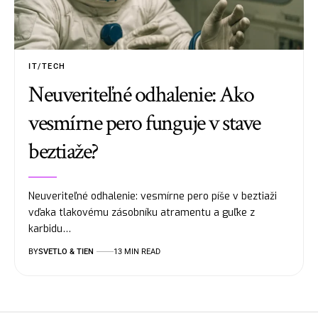
IT/TECH
Neuveriteľné odhalenie: Ako
vesmírne pero funguje v stave
beztiaže?
Neuveriteľné odhalenie: vesmírne pero píše v beztiaži
vďaka tlakovému zásobníku atramentu a guľke z
karbidu…
BY
SVETLO & TIEN
13 MIN READ