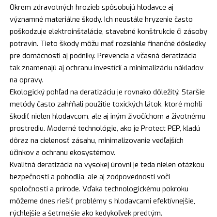
Okrem zdravotných hrozieb spôsobujú hlodavce aj
významné materiálne škody. Ich neustále hryzenie často
poškodzuje elektroinštalácie, stavebné konštrukcie či zásoby
potravín. Tieto škody môžu mať rozsiahle finančné dôsledky
pre domácnosti aj podniky. Prevencia a včasná deratizácia
tak znamenajú aj ochranu investícií a minimalizáciu nákladov
na opravy.
Ekologický pohľad na deratizáciu je rovnako dôležitý. Staršie
metódy často zahŕňali použitie toxických látok, ktoré mohli
škodiť nielen hlodavcom, ale aj iným živočíchom a životnému
prostrediu. Moderné technológie, ako je Protect PEP, kladú
dôraz na cielenosť zásahu, minimalizovanie vedľajších
účinkov a ochranu ekosystémov.
Kvalitná deratizácia na vysokej úrovni je teda nielen otázkou
bezpečnosti a pohodlia, ale aj zodpovednosti voči
spoločnosti a prírode. Vďaka technologickému pokroku
môžeme dnes riešiť problémy s hlodavcami efektívnejšie,
rýchlejšie a šetrnejšie ako kedykoľvek predtým.