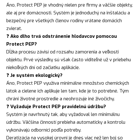
Áno, Protect PEP je vhodný nielen pre firmy a väčšie objekty,
ale aj pre domácnosti. Systém je jednoduchý na inštaláciu a
bezpečný pre všetkých členov rodiny vrátane domácich
zvierat.
❓
Ako dlho trvá odstránenie hlodavcov pomocou
Protect PEP?
Dĺžka procesu závisí od rozsahu zamorenia a veľkosti
objektu. Prvé výsledky sú však často viditeľné už v priebehu
niekoľkých dní od začiatku aplikácie.
❓
Je systém ekologický?
Áno, Protect PEP využíva minimálne množstvo chemických
látok a cielene ich aplikuje len tam, kde je to potrebné. Tým
chráni životné prostredie a neohrozuje iné živočíchy.
❓
Vyžaduje Protect PEP pravidelnú údržbu?
Systém je navrhnutý tak, aby vyžadoval len minimálnu
údržbu. Väčšina činností prebieha automaticky a kontrolu
vykonávajú odborníci podľa potreby.
Deratizácia na vysokej úrovni je dnes viac než len boj so