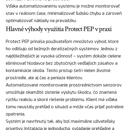
Vďaka automatizovanému systému je možné monitorovať
stav v reálnom čase, minimalizovať ľudskú chybu a zároveň
optimalizovať náklady na prevádzku.
Hlavné výhody využitia Protect PEP v praxi
Protect PEP prináša používateľom množstvo výhod, ktoré
ho odlišujú od bežných deratizačných systémov. Jednou z
najdôležitejších je vysoká účinnosť – systém dokáže cielene
eliminovať hlodavce bez zbytočných vedľajších zásahov a
kontaminácie okolia. Tento prístup šetrí nielen životné
prostredie, ale aj čas a peniaze klientov.
Automatizované monitorovanie prostredníctvom senzorov
umožňuje okamžité zistenie výskytu škodcu, čo znamená
rýchlu reakciu a skoré riešenie problému. Klient má vďaka
tomu neustály prehľad o situácii a môže včas prijať potrebné
opatrenia.
Systém je navrhnutý tak, aby bol maximálne užívateľsky
prívetivý. Inštalácia je jednoduchá, ovládanie prehľadné a