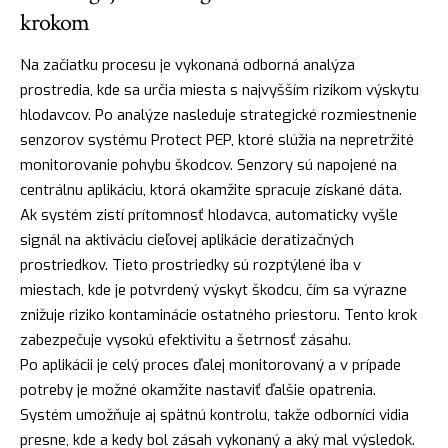
krokom
Na začiatku procesu je vykonaná odborná analýza
prostredia, kde sa určia miesta s najvyšším rizikom výskytu
hlodavcov. Po analýze nasleduje strategické rozmiestnenie
senzorov systému Protect PEP, ktoré slúžia na nepretržité
monitorovanie pohybu škodcov. Senzory sú napojené na
centrálnu aplikáciu, ktorá okamžite spracuje získané dáta.
Ak systém zistí prítomnosť hlodavca, automaticky vyšle
signál na aktiváciu cieľovej aplikácie deratizačných
prostriedkov. Tieto prostriedky sú rozptýlené iba v
miestach, kde je potvrdený výskyt škodcu, čím sa výrazne
znižuje riziko kontaminácie ostatného priestoru. Tento krok
zabezpečuje vysokú efektivitu a šetrnosť zásahu.
Po aplikácii je celý proces ďalej monitorovaný a v prípade
potreby je možné okamžite nastaviť ďalšie opatrenia.
Systém umožňuje aj spätnú kontrolu, takže odborníci vidia
presne, kde a kedy bol zásah vykonaný a aký mal výsledok.