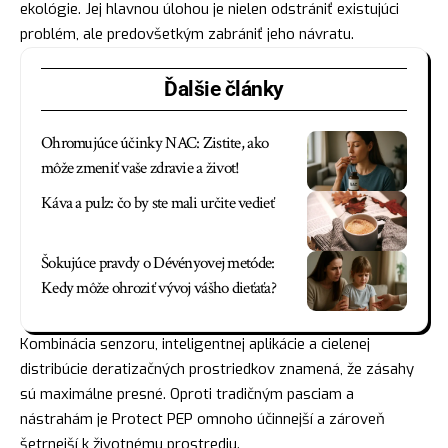
ekológie. Jej hlavnou úlohou je nielen odstrániť existujúci
problém, ale predovšetkým zabrániť jeho návratu.
Ďalšie články
Ohromujúce účinky NAC: Zistite, ako
môže zmeniť vaše zdravie a život!
Káva a pulz: čo by ste mali určite vedieť
Šokujúce pravdy o Dévényovej metóde:
Kedy môže ohroziť vývoj vášho dieťaťa?
Kombinácia senzoru, inteligentnej aplikácie a cielenej
distribúcie deratizačných prostriedkov znamená, že zásahy
sú maximálne presné. Oproti tradičným pasciam a
nástrahám je Protect PEP omnoho účinnejší a zároveň
šetrnejší k životnému prostrediu.