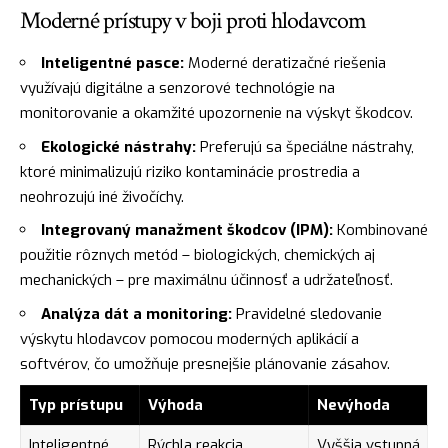
Moderné prístupy v boji proti hlodavcom
Inteligentné pasce:
Moderné deratizačné riešenia
využívajú digitálne a senzorové technológie na
monitorovanie a okamžité upozornenie na výskyt škodcov.
Ekologické nástrahy:
Preferujú sa špeciálne nástrahy,
ktoré minimalizujú riziko kontaminácie prostredia a
neohrozujú iné živočíchy.
Integrovaný manažment škodcov (IPM):
Kombinované
použitie rôznych metód – biologických, chemických aj
mechanických – pre maximálnu účinnosť a udržateľnosť.
Analýza dát a monitoring:
Pravidelné sledovanie
výskytu hlodavcov pomocou moderných aplikácií a
softvérov, čo umožňuje presnejšie plánovanie zásahov.
Typ prístupu
Výhoda
Nevýhoda
Inteligentné
Rýchla reakcia,
Vyššia vstupná