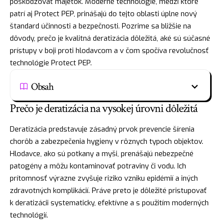
poškodzovať majetok. Moderné technológie, medzi ktoré
patrí aj Protect PEP, prinášajú do tejto oblasti úplne nový
štandard účinnosti a bezpečnosti. Pozrime sa bližšie na
dôvody, prečo je kvalitná deratizácia dôležitá, aké sú súčasné
prístupy v boji proti hlodavcom a v čom spočíva revolučnosť
technológie Protect PEP.
Obsah
Prečo je deratizácia na vysokej úrovni dôležitá
Deratizácia predstavuje zásadný prvok prevencie šírenia
chorôb a zabezpečenia hygieny v rôznych typoch objektov.
Hlodavce, ako sú potkany a myši, prenášajú nebezpečné
patogény a môžu kontaminovať potraviny či vodu. Ich
prítomnosť výrazne zvyšuje riziko vzniku epidémií a iných
zdravotných komplikácií. Práve preto je dôležité pristupovať
k deratizácii systematicky, efektívne a s použitím moderných
technológií.