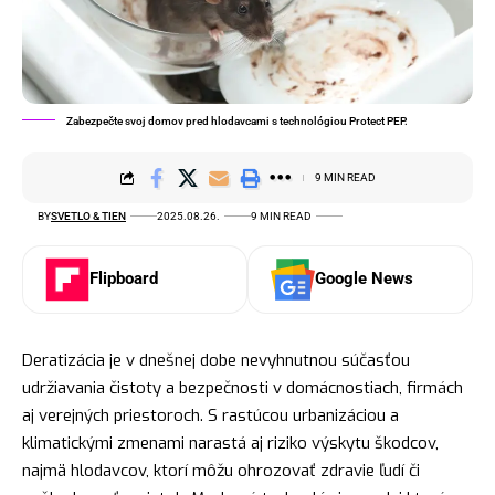
Zabezpečte svoj domov pred hlodavcami s technológiou Protect PEP.
9 MIN READ
BY
SVETLO & TIEN
2025.08.26.
9 MIN READ
Flipboard
Google News
Deratizácia je v dnešnej dobe nevyhnutnou súčasťou
udržiavania čistoty a bezpečnosti v domácnostiach, firmách
aj verejných priestoroch. S rastúcou urbanizáciou a
klimatickými zmenami narastá aj riziko výskytu škodcov,
najmä hlodavcov, ktorí môžu ohrozovať zdravie ľudí či