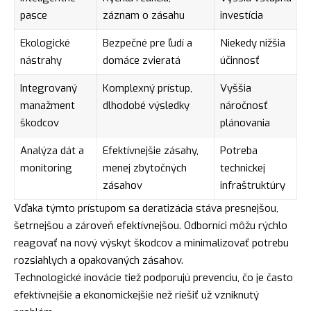
pasce
záznam o zásahu
investícia
Ekologické
Bezpečné pre ľudí a
Niekedy nižšia
nástrahy
domáce zvieratá
účinnosť
Integrovaný
Komplexný prístup,
Vyššia
manažment
dlhodobé výsledky
náročnosť
škodcov
plánovania
Analýza dát a
Efektívnejšie zásahy,
Potreba
monitoring
menej zbytočných
technickej
zásahov
infraštruktúry
Vďaka týmto prístupom sa deratizácia stáva presnejšou,
šetrnejšou a zároveň efektívnejšou. Odborníci môžu rýchlo
reagovať na nový výskyt škodcov a minimalizovať potrebu
rozsiahlych a opakovaných zásahov.
Technologické inovácie tiež podporujú prevenciu, čo je často
efektívnejšie a ekonomickejšie než riešiť už vzniknutý