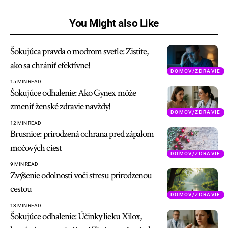
You Might also Like
Šokujúca pravda o modrom svetle: Zistite,
ako sa chrániť efektívne!
DOMOV/ZDRAVIE
15 MIN READ
Šokujúce odhalenie: Ako Gynex môže
zmeniť ženské zdravie navždy!
DOMOV/ZDRAVIE
12 MIN READ
Brusnice: prirodzená ochrana pred zápalom
močových ciest
DOMOV/ZDRAVIE
9 MIN READ
Zvýšenie odolnosti voči stresu prirodzenou
cestou
DOMOV/ZDRAVIE
13 MIN READ
Šokujúce odhalenie: Účinky lieku Xilox,