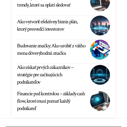
trendy, ktoré sa oplatí sledovať
Ako vytvoriť efektívny biznis plán,
ktorý presvedčí investorov
Budovanie značky: Ako urobiť z vášho
mena dôveryhodnú značku
Ako získať prvých zákazníkov –
stratégie pre začínajúcich
podnikateľov
Financie pod kontrolou – základy cash
flow, ktoré musí poznať každý
podnikateľ