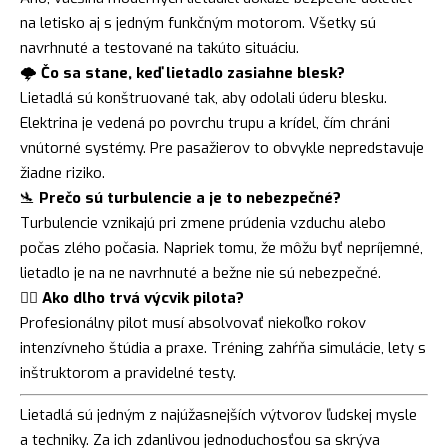
na letisko aj s jedným funkčným motorom. Všetky sú
navrhnuté a testované na takúto situáciu.
🌩️
Čo sa stane, keď lietadlo zasiahne blesk?
Lietadlá sú konštruované tak, aby odolali úderu blesku.
Elektrina je vedená po povrchu trupu a krídel, čím chráni
vnútorné systémy. Pre pasažierov to obvykle nepredstavuje
žiadne riziko.
🛬
Prečo sú turbulencie a je to nebezpečné?
Turbulencie vznikajú pri zmene prúdenia vzduchu alebo
počas zlého počasia. Napriek tomu, že môžu byť nepríjemné,
lietadlo je na ne navrhnuté a bežne nie sú nebezpečné.
🧑‍✈️
Ako dlho trvá výcvik pilota?
Profesionálny pilot musí absolvovať niekoľko rokov
intenzívneho štúdia a praxe. Tréning zahŕňa simulácie, lety s
inštruktorom a pravidelné testy.
Lietadlá sú jedným z najúžasnejších výtvorov ľudskej mysle
a techniky. Za ich zdanlivou jednoduchosťou sa skrýva