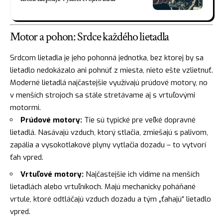
Motor a pohon: Srdce každého lietadla
Srdcom lietadla je jeho pohonná jednotka, bez ktorej by sa
lietadlo nedokázalo ani pohnúť z miesta, nieto ešte vzlietnuť.
Moderné lietadlá najčastejšie využívajú prúdové motory, no
v menších strojoch sa stále stretávame aj s vrtuľovými
motormi.
Prúdové motory:
Tie sú typické pre veľké dopravné
lietadlá. Nasávajú vzduch, ktorý stlačia, zmiešajú s palivom,
zapália a vysokotlakové plyny vytlačia dozadu – to vytvorí
ťah vpred.
Vrtuľové motory:
Najčastejšie ich vidíme na menších
lietadlách alebo vrtuľníkoch. Majú mechanicky poháňané
vrtule, ktoré odtláčajú vzduch dozadu a tým „ťahajú“ lietadlo
vpred.