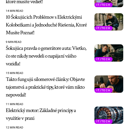
ktoré musíte vedieť!
IT/TECH
14 MIN READ
10 Šokujúcich Problémov s Elektrickými
Kolobežkami a Jednoduché Riešenia, Ktoré
IT/TECH
Musíte Poznať!
9 MIN READ
Šokujúca pravda o generátore auta: Všetko,
čo ste nikdy nevedeli o napájaní vášho
IT/TECH
vozidla!
15 MIN READ
Takto fungujú silomerové články: Objavte
tajomstvá a praktické tipy, ktoré vám nikto
IT/TECH
nepovedal!
11 MIN READ
Elektrický motor: Základné princípy a
využitie v praxi
IT/TECH
12 MIN READ