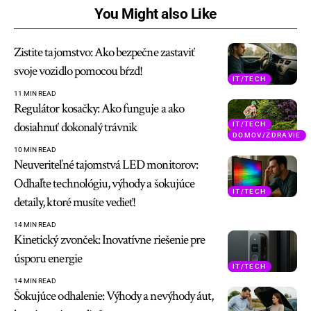
You Might also Like
Zistite tajomstvo: Ako bezpečne zastaviť
svoje vozidlo pomocou bŕzd!
IT/TECH
11 MIN READ
Regulátor kosačky: Ako funguje a ako
dosiahnuť dokonalý trávnik
IT/TECH
DOMOV/ZDRAVIE
10 MIN READ
Neuveriteľné tajomstvá LED monitorov:
Odhaľte technológiu, výhody a šokujúce
IT/TECH
detaily, ktoré musíte vedieť!
14 MIN READ
Kinetický zvonček: Inovatívne riešenie pre
úsporu energie
IT/TECH
14 MIN READ
Šokujúce odhalenie: Výhody a nevýhody áut,