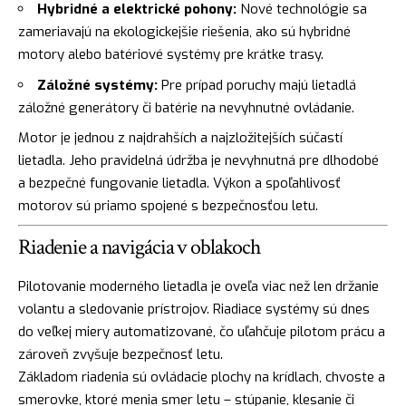
Hybridné a elektrické pohony:
Nové technológie sa
zameriavajú na ekologickejšie riešenia, ako sú hybridné
motory alebo batériové systémy pre krátke trasy.
Záložné systémy:
Pre prípad poruchy majú lietadlá
záložné generátory či batérie na nevyhnutné ovládanie.
Motor je jednou z najdrahších a najzložitejších súčastí
lietadla. Jeho pravidelná údržba je nevyhnutná pre dlhodobé
a bezpečné fungovanie lietadla. Výkon a spoľahlivosť
motorov sú priamo spojené s bezpečnosťou letu.
Riadenie a navigácia v oblakoch
Pilotovanie moderného lietadla je oveľa viac než len držanie
volantu a sledovanie prístrojov. Riadiace systémy sú dnes
do veľkej miery automatizované, čo uľahčuje pilotom prácu a
zároveň zvyšuje bezpečnosť letu.
Základom riadenia sú ovládacie plochy na krídlach, chvoste a
smerovke, ktoré menia smer letu – stúpanie, klesanie či