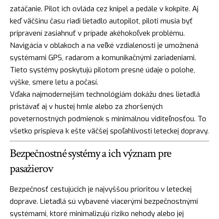
zatáčanie. Pilot ich ovláda cez knipel a pedále v kokpite. Aj
keď väčšinu času riadi lietadlo autopilot, piloti musia byť
pripravení zasiahnuť v prípade akéhokoľvek problému.
Navigácia v oblakoch a na veľké vzdialenosti je umožnená
systémami GPS, radarom a komunikačnými zariadeniami.
Tieto systémy poskytujú pilotom presné údaje o polohe,
výške, smere letu a počasí.
Vďaka najmodernejším technológiám dokážu dnes lietadlá
pristávať aj v hustej hmle alebo za zhoršených
poveternostných podmienok s minimálnou viditeľnosťou. To
všetko prispieva k ešte väčšej spoľahlivosti leteckej dopravy.
Bezpečnostné systémy a ich význam pre
pasažierov
Bezpečnosť cestujúcich je najvyššou prioritou v leteckej
doprave. Lietadlá sú vybavené viacerými bezpečnostnými
systémami, ktoré minimalizujú riziko nehody alebo jej