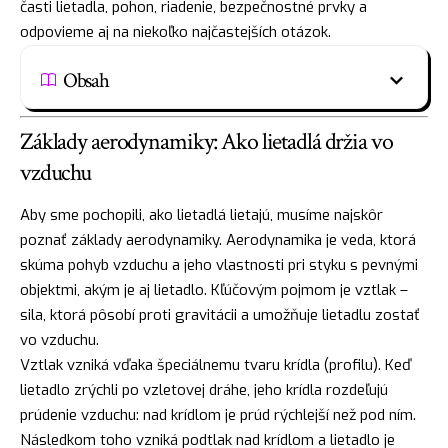
časti lietadla, pohon, riadenie, bezpečnostné prvky a
odpovieme aj na niekoľko najčastejších otázok.
Obsah
Základy aerodynamiky: Ako lietadlá držia vo
vzduchu
Aby sme pochopili, ako lietadlá lietajú, musíme najskôr
poznať základy aerodynamiky. Aerodynamika je veda, ktorá
skúma pohyb vzduchu a jeho vlastnosti pri styku s pevnými
objektmi, akým je aj lietadlo. Kľúčovým pojmom je vztlak –
sila, ktorá pôsobí proti gravitácii a umožňuje lietadlu zostať
vo vzduchu.
Vztlak vzniká vďaka špeciálnemu tvaru krídla (profilu). Keď
lietadlo zrýchli po vzletovej dráhe, jeho krídla rozdeľujú
prúdenie vzduchu: nad krídlom je prúd rýchlejší než pod ním.
Následkom toho vzniká podtlak nad krídlom a lietadlo je