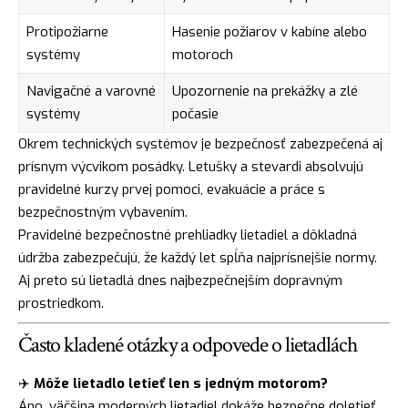
Protipožiarne
Hasenie požiarov v kabíne alebo
systémy
motoroch
Navigačné a varovné
Upozornenie na prekážky a zlé
systémy
počasie
Okrem technických systémov je bezpečnosť zabezpečená aj
prísnym výcvikom posádky. Letušky a stevardi absolvujú
pravidelné kurzy prvej pomoci, evakuácie a práce s
bezpečnostným vybavením.
Pravidelné bezpečnostné prehliadky lietadiel a dôkladná
údržba zabezpečujú, že každý let spĺňa najprísnejšie normy.
Aj preto sú lietadlá dnes najbezpečnejším dopravným
prostriedkom.
Často kladené otázky a odpovede o lietadlách
✈️
Môže lietadlo letieť len s jedným motorom?
Áno, väčšina moderných lietadiel dokáže bezpečne doletieť