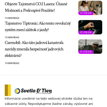
Objavte Tajomstvá CO2 Lasera: Úžasné
Možnosti a Prekvapivé Použitie!
IT/TECH
14 MIN READ
Tajomstvo Tiptronic: Ako tento revolučný
systém mení zážitok z jazdy?
IT/TECH
10 MIN READ
Csernobil: Ako táto jadrová katastrofa
navždy zmenila bezpečnosť jadrových
IT/TECH
elektrární?
14 MIN READ
Informácie uvedené na tejto webovej stránke slúžia len na
zábavné účely. Neposkytujeme žiadne záruky, výslovné ani