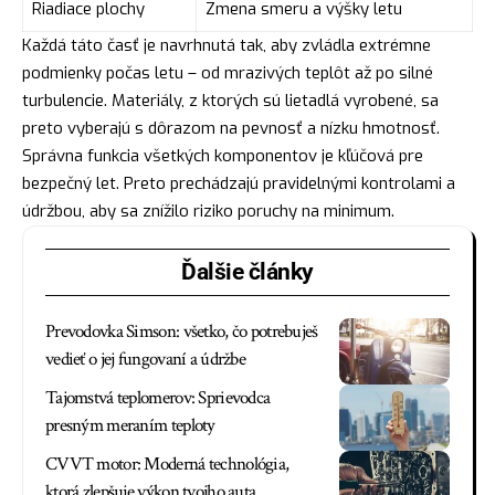
Riadiace plochy
Zmena smeru a výšky letu
Každá táto časť je navrhnutá tak, aby zvládla extrémne
podmienky počas letu – od mrazivých teplôt až po silné
turbulencie. Materiály, z ktorých sú lietadlá vyrobené, sa
preto vyberajú s dôrazom na pevnosť a nízku hmotnosť.
Správna funkcia všetkých komponentov je kľúčová pre
bezpečný let. Preto prechádzajú pravidelnými kontrolami a
údržbou, aby sa znížilo riziko poruchy na minimum.
Ďalšie články
Prevodovka Simson: všetko, čo potrebuješ
vedieť o jej fungovaní a údržbe
Tajomstvá teplomerov: Sprievodca
presným meraním teploty
CVVT motor: Moderná technológia,
ktorá zlepšuje výkon tvojho auta