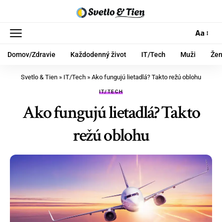
Aa
Domov/Zdravie
Každodenný život
IT/Tech
Muži
Že
Svetlo & Tien
»
IT/Tech
»
Ako fungujú lietadlá? Takto režú oblohu
IT/TECH
Ako fungujú lietadlá? Takto
režú oblohu