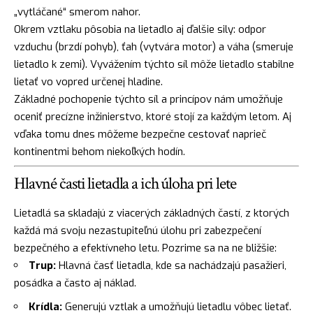
„vytláčané“ smerom nahor.
Okrem vztlaku pôsobia na lietadlo aj ďalšie sily: odpor
vzduchu (brzdí pohyb), ťah (vytvára motor) a váha (smeruje
lietadlo k zemi). Vyvážením týchto síl môže lietadlo stabilne
lietať vo vopred určenej hladine.
Základné pochopenie týchto síl a princípov nám umožňuje
oceniť precízne inžinierstvo, ktoré stojí za každým letom. Aj
vďaka tomu dnes môžeme bezpečne cestovať naprieč
kontinentmi behom niekoľkých hodín.
Hlavné časti lietadla a ich úloha pri lete
Lietadlá sa skladajú z viacerých základných častí, z ktorých
každá má svoju nezastupiteľnú úlohu pri zabezpečení
bezpečného a efektívneho letu. Pozrime sa na ne bližšie:
Trup:
Hlavná časť lietadla, kde sa nachádzajú pasažieri,
posádka a často aj náklad.
Krídla:
Generujú vztlak a umožňujú lietadlu vôbec lietať.