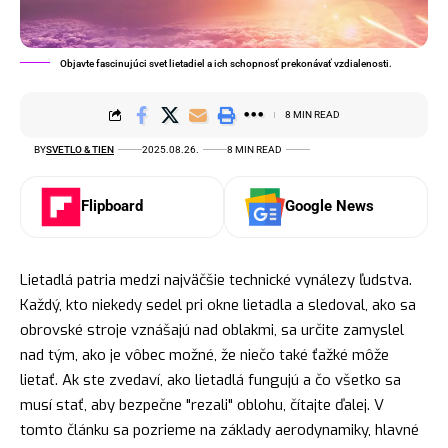
Objavte fascinujúci svet lietadiel a ich schopnosť prekonávať vzdialenosti.
8 MIN READ
BY
SVETLO & TIEN
2025.08.26.
8 MIN READ
Flipboard
Google News
Lietadlá patria medzi najväčšie technické vynálezy ľudstva.
Každý, kto niekedy sedel pri okne lietadla a sledoval, ako sa
obrovské stroje vznášajú nad oblakmi, sa určite zamyslel
nad tým, ako je vôbec možné, že niečo také ťažké môže
lietať. Ak ste zvedaví, ako lietadlá fungujú a čo všetko sa
musí stať, aby bezpečne "rezali" oblohu, čítajte ďalej. V
tomto článku sa pozrieme na základy aerodynamiky, hlavné