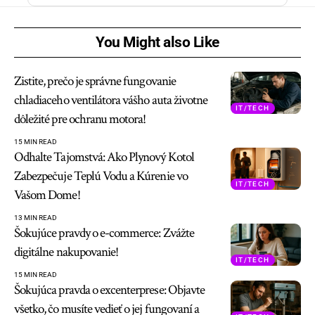
You Might also Like
Zistite, prečo je správne fungovanie
chladiaceho ventilátora vášho auta životne
IT/TECH
dôležité pre ochranu motora!
15 MIN READ
Odhalte Tajomstvá: Ako Plynový Kotol
Zabezpečuje Teplú Vodu a Kúrenie vo
IT/TECH
Vašom Dome!
13 MIN READ
Šokujúce pravdy o e-commerce: Zvážte
digitálne nakupovanie!
IT/TECH
15 MIN READ
Šokujúca pravda o excenterprese: Objavte
všetko, čo musíte vedieť o jej fungovaní a