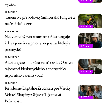
IT/TECH
využití!
10 MIN READ
Tajomstvá prevodovky Simson ako funguje a
na čo si dať pozor
IT/TECH
8 MIN READ
Neuveriteľný svet rotametra: Ako funguje,
kde sa používa a prečo je nepostrádateľný v
IT/TECH
priemysle!
20 MIN READ
Ako funguje indukčná varná doska: Objavte
tajomstvá bleskurýchleho a energeticky
IT/TECH
úsporného varenia vody!
16 MIN READ
Revolučné Digitálne Zručnosti pre Všetky
Vekové Skupiny: Objavte Tajomstvá a
IT/TECH
Príležitosti!