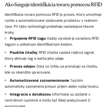
Ako funguje identifikácia tovaru pomocou RFID
Identifikácia tovaru pomocou RFID je proces, ktorý umožňuje
rýchle a automatizované sledovanie produktov v reálnom
čase. Pri tejto technológii prebiehajú nasledujúce hlavné
kroky:
Pripojenie RFID tagu
: Každý výrobok je označený RFID
tagom s unikátnym identifikačným kódom.
Použitie čítačky
: RFID čítačka vysiela rádiový signál,
ktorý aktivuje tag a načíta jeho údaje.
Prenos údajov
: Dáta zo štítku sa prenášajú na čítačku,
kde sú okamžite spracované.
Automatizované zaznamenávanie
: Systém
automaticky zaznamená presun, príjem alebo výdaj tovaru.
Integrácia s databázou
: Informácie sú uložené v
centrálnom systéme a môžu byť ďalej analyzované či
exportované.