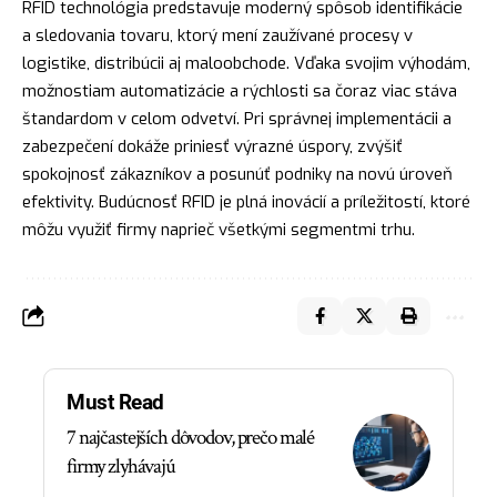
RFID technológia predstavuje moderný spôsob identifikácie
a sledovania tovaru, ktorý mení zaužívané procesy v
logistike, distribúcii aj maloobchode. Vďaka svojim výhodám,
možnostiam automatizácie a rýchlosti sa čoraz viac stáva
štandardom v celom odvetví. Pri správnej implementácii a
zabezpečení dokáže priniesť výrazné úspory, zvýšiť
spokojnosť zákazníkov a posunúť podniky na novú úroveň
efektivity. Budúcnosť RFID je plná inovácií a príležitostí, ktoré
môžu využiť firmy naprieč všetkými segmentmi trhu.
Must Read
7 najčastejších dôvodov, prečo malé
firmy zlyhávajú