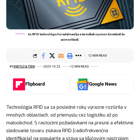
Az RFID technológia forradalmasítja a termékek nyomon követését és
azonosítását.
12 MIN READ
BY
SVETLO & TIEN
2025.10.22.
12 MIN READ
Flipboard
Google News
Technológia RFID sa za posledné roky výrazne rozšírila v
mnohých oblastiach, od priemyslu cez logistiku až po
maloobchod. S rastúcimi požiadavkami na presné a efektívne
sledovanie tovaru získava RFID (radiofrekvenčná
identifikácia) na popularite a stáva sa kľúčovým nástrojom