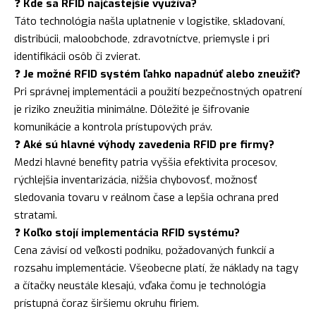
❓
Kde sa RFID najčastejšie využíva?
Táto technológia našla uplatnenie v logistike, skladovaní,
distribúcii, maloobchode, zdravotníctve, priemysle i pri
identifikácii osôb či zvierat.
❓
Je možné RFID systém ľahko napadnúť alebo zneužiť?
Pri správnej implementácii a použití bezpečnostných opatrení
je riziko zneužitia minimálne. Dôležité je šifrovanie
komunikácie a kontrola prístupových práv.
❓
Aké sú hlavné výhody zavedenia RFID pre firmy?
Medzi hlavné benefity patria vyššia efektivita procesov,
rýchlejšia inventarizácia, nižšia chybovosť, možnosť
sledovania tovaru v reálnom čase a lepšia ochrana pred
stratami.
❓
Koľko stojí implementácia RFID systému?
Cena závisí od veľkosti podniku, požadovaných funkcií a
rozsahu implementácie. Všeobecne platí, že náklady na tagy
a čítačky neustále klesajú, vďaka čomu je technológia
prístupná čoraz širšiemu okruhu firiem.