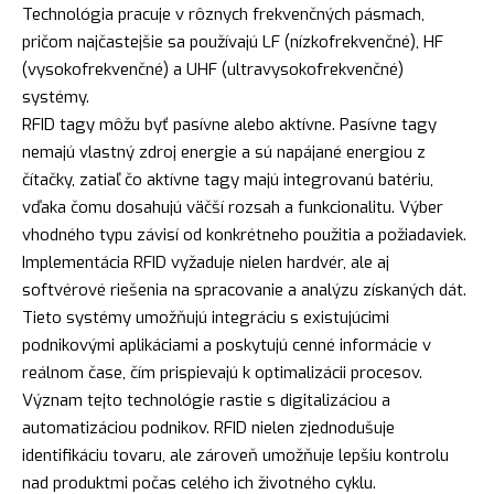
Technológia pracuje v rôznych frekvenčných pásmach,
pričom najčastejšie sa používajú LF (nízkofrekvenčné), HF
(vysokofrekvenčné) a UHF (ultravysokofrekvenčné)
systémy.
RFID tagy môžu byť pasívne alebo aktívne. Pasívne tagy
nemajú vlastný zdroj energie a sú napájané energiou z
čítačky, zatiaľ čo aktívne tagy majú integrovanú batériu,
vďaka čomu dosahujú väčší rozsah a funkcionalitu. Výber
vhodného typu závisí od konkrétneho použitia a požiadaviek.
Implementácia RFID vyžaduje nielen hardvér, ale aj
softvérové riešenia na spracovanie a analýzu získaných dát.
Tieto systémy umožňujú integráciu s existujúcimi
podnikovými aplikáciami a poskytujú cenné informácie v
reálnom čase, čím prispievajú k optimalizácii procesov.
Význam tejto technológie rastie s digitalizáciou a
automatizáciou podnikov. RFID nielen zjednodušuje
identifikáciu tovaru, ale zároveň umožňuje lepšiu kontrolu
nad produktmi počas celého ich životného cyklu.