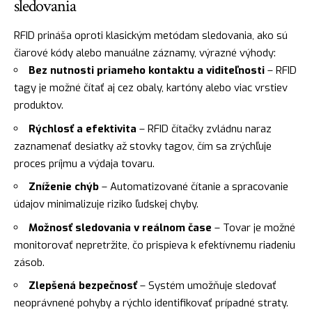
sledovania
RFID prináša oproti klasickým metódam sledovania, ako sú
čiarové kódy alebo manuálne záznamy, výrazné výhody:
Bez nutnosti priameho kontaktu a viditeľnosti
– RFID
tagy je možné čítať aj cez obaly, kartóny alebo viac vrstiev
produktov.
Rýchlosť a efektivita
– RFID čítačky zvládnu naraz
zaznamenať desiatky až stovky tagov, čím sa zrýchľuje
proces príjmu a výdaja tovaru.
Zníženie chýb
– Automatizované čítanie a spracovanie
údajov minimalizuje riziko ľudskej chyby.
Možnosť sledovania v reálnom čase
– Tovar je možné
monitorovať nepretržite, čo prispieva k efektívnemu riadeniu
zásob.
Zlepšená bezpečnosť
– Systém umožňuje sledovať
neoprávnené pohyby a rýchlo identifikovať prípadné straty.