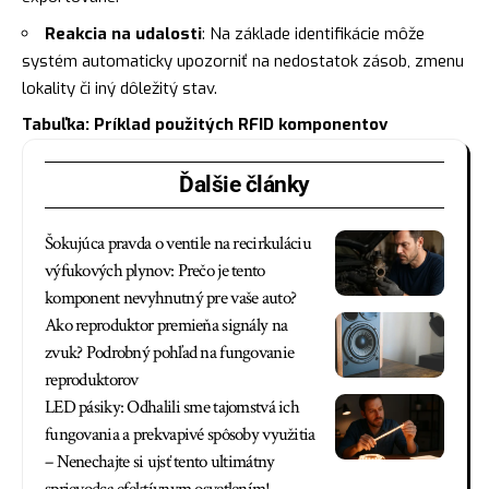
Reakcia na udalosti
: Na základe identifikácie môže
systém automaticky upozorniť na nedostatok zásob, zmenu
lokality či iný dôležitý stav.
Tabuľka: Príklad použitých RFID komponentov
Ďalšie články
Šokujúca pravda o ventile na recirkuláciu
výfukových plynov: Prečo je tento
komponent nevyhnutný pre vaše auto?
Ako reproduktor premieňa signály na
zvuk? Podrobný pohľad na fungovanie
reproduktorov
LED pásiky: Odhalili sme tajomstvá ich
fungovania a prekvapivé spôsoby využitia
– Nenechajte si ujsť tento ultimátny