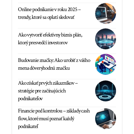
Online podnikanie v roku 2025 –
trendy, ktoré sa oplatí sledovať
Ako vytvoriť efektívny biznis plán,
ktorý presvedčí investorov
Budovanie značky: Ako urobiť z vášho
mena dôveryhodnú značku
Ako získať prvých zákazníkov –
stratégie pre začínajúcich
podnikateľov
Financie pod kontrolou – základy cash
flow, ktoré musí poznať každý
podnikateľ