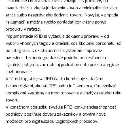
Distribučné centrá vďaka RFID znižujú čas potrebný na
inventarizáciu, zlepšujú riadenie zásob a minimalizujú riziko
strát alebo nesprávneho dodania tovaru. Navyše, v prípade
reklamácií je možné rýchlo dohľadať konkrétny pohyb
produktu v reťazci.
Implementácia RFID si vyžaduje dôkladnú prípravu – od
výberu vhodných tagov a čítačiek, cez školenie personálu, až
po integráciu s existujúcimi IT systémami. Správne
nasadenie technológie dokáže podniku priniesť nielen
rýchlejší pohyb tovaru, ale aj podrobné dáta pre strategické
rozhodovanie.
V rámci logistiky sa RFID často kombinuje s ďalšími
technológiami, ako sú GPS alebo IoT senzory, čím vznikajú
komplexné systémy na monitorovanie a analýzu celého toku
tovaru.
V konečnom dôsledku zvyšuje RFID konkurencieschopnosť
podnikov, posilňuje dôveru zákazníkov a otvára nové
možnosti pre digitalizáciu logistických procesov.