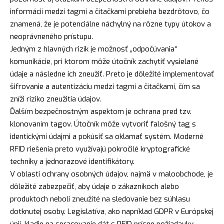
informácií medzi tagmi a čítačkami prebieha bezdrôtovo, čo
znamená, že je potenciálne náchylný na rôzne typy útokov a
neoprávneného prístupu.
Jedným z hlavných rizík je možnosť „odpočúvania“
komunikácie, pri ktorom môže útočník zachytiť vysielané
údaje a následne ich zneužiť. Preto je dôležité implementovať
šifrovanie a autentizáciu medzi tagmi a čítačkami, čím sa
zníži riziko zneužitia údajov.
Ďalším bezpečnostným aspektom je ochrana pred tzv.
klonovaním tagov. Útočník môže vytvoriť falošný tag s
identickými údajmi a pokúsiť sa oklamať systém. Moderné
RFID riešenia preto využívajú pokročilé kryptografické
techniky a jednorazové identifikátory.
V oblasti ochrany osobných údajov, najmä v maloobchode, je
dôležité zabezpečiť, aby údaje o zákazníkoch alebo
produktoch neboli zneužité na sledovanie bez súhlasu
dotknutej osoby. Legislatíva, ako napríklad GDPR v Európskej