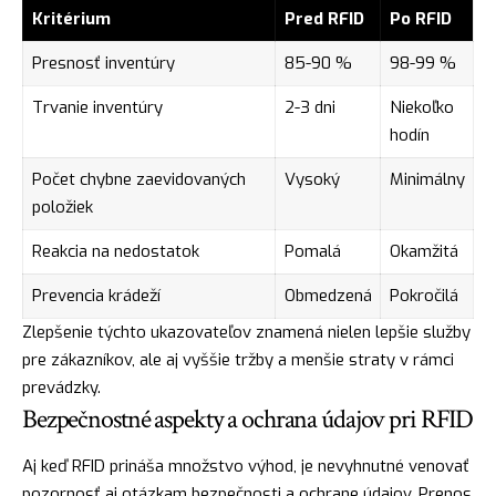
Kritérium
Pred RFID
Po RFID
Presnosť inventúry
85-90 %
98-99 %
Trvanie inventúry
2-3 dni
Niekoľko
hodín
Počet chybne zaevidovaných
Vysoký
Minimálny
položiek
Reakcia na nedostatok
Pomalá
Okamžitá
Prevencia krádeží
Obmedzená
Pokročilá
Zlepšenie týchto ukazovateľov znamená nielen lepšie služby
pre zákazníkov, ale aj vyššie tržby a menšie straty v rámci
prevádzky.
Bezpečnostné aspekty a ochrana údajov pri RFID
Aj keď RFID prináša množstvo výhod, je nevyhnutné venovať
pozornosť aj otázkam bezpečnosti a ochrane údajov. Prenos