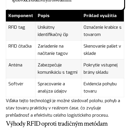
sprievodca efektívnym osvetlením!
Komponent
Popis
Príklad využitia
RFID tag
Unikátny
Označenie krabice s
identifikačný čip
tovarom
RFID čítačka
Zariadenie na
Skenovanie paliet v
načítanie tagov
sklade
Anténa
Zabezpečuje
Pokrytie vstupnej
komunikáciu s tagmi
brány skladu
Softvér
Spracovanie a
Evidencia pohybu
analýza údajov
tovaru
Vďaka tejto technológii je možné sledovať polohu, pohyb a
stav tovaru prakticky v reálnom čase, čo zvyšuje
prehľadnosť a efektivitu celého logistického procesu.
Výhody RFID oproti tradičným metódam