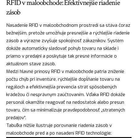
RFID v maloobchode: Efektívnejšie riadenie
zásob
Nasadenie RFID v maloobchodnom prostredí sa stáva čoraz
bežnejším, pretože umožňuje presnejšie a rýchlejšie riadenie
zásob a výrazne zvyšuje spokojnosť zákazníkov. Systém
dokáže automaticky sledovať pohyb tovaru na sklade i
priamo v predajni a poskytuje tak presné informácie o
aktuálnom stave zásob.
Medzi hlavné prínosy RFID v maloobchode patria zníženie
počtu chýb pri inventúre, rýchlejšie dopĺňanie tovaru na
regáloch a efektívnejšia prevencia strát spôsobených
krádežou či nesprávnym zaúčtovaním. Vďaka RFID dokáže
personál okamžite reagovať na nedostatok alebo presun
tovaru, čím sa minimalizuje pravdepodobnosť „stratených
predajov“.
Tabuľka nižšie ilustruje porovnanie riadenia zásob v
maloobchode pred a po nasadení RFID technológie: