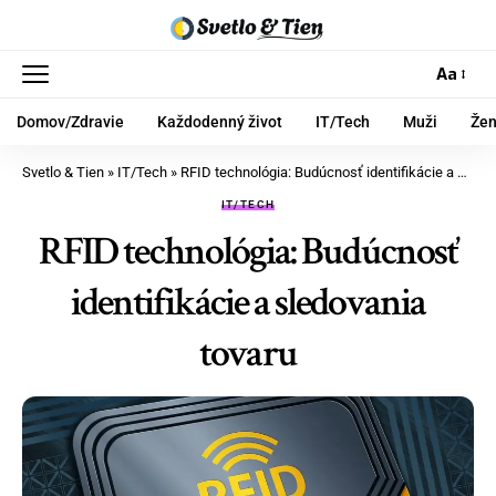
Aa
Domov/Zdravie
Každodenný život
IT/Tech
Muži
Že
Svetlo & Tien
»
IT/Tech
»
RFID technológia: Budúcnosť identifikácie a sledovania tovaru
IT/TECH
RFID technológia: Budúcnosť
identifikácie a sledovania
tovaru