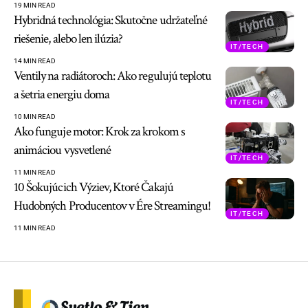
19 MIN READ
Hybridná technológia: Skutočne udržateľné
riešenie, alebo len ilúzia?
IT/TECH
14 MIN READ
Ventily na radiátoroch: Ako regulujú teplotu
a šetria energiu doma
IT/TECH
10 MIN READ
Ako funguje motor: Krok za krokom s
animáciou vysvetlené
IT/TECH
11 MIN READ
10 Šokujúcich Výziev, Ktoré Čakajú
Hudobných Producentov v Ére Streamingu!
IT/TECH
11 MIN READ