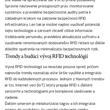
únii, kladie na spracovanie dát s RFID prísne požiadavky.
Správne nastavenie prístupových práv, monitorovanie
systémov a pravidelné bezpečnostné audity patria k
základným krokom na zaistenie bezpečnosti RFID
infraštruktúry. Len tak je možné naplno využívať potenciál
tejto technológie a zároveň chrániť citlivé informácie.
Vzdelávanie personálu, pravidelná aktualizácia softvéru a
využívanie renomovaných dodávateľov RFID riešení sú ďalšie
dôležité opatrenia na minimalizáciu bezpečnostných rizík.
Trendy a budúci vývoj RFID technológií
Vývoj RFID technológií sa neustále posúva vpred, pričom
najnovšie trendy naznačujú ešte širšie využitie a integráciu
RFID do každodenných procesov. Jedným z hlavných trendov
je tzv. Internet vecí (IoT), ktorý prepája RFID s ďalšími
senzormi a technológiami pre komplexné sledovanie a
riadenie.
Ďalším smerom je miniaturizácia tagov a ich integrácia
priamo do produktov, čo umožní sledovanie celého