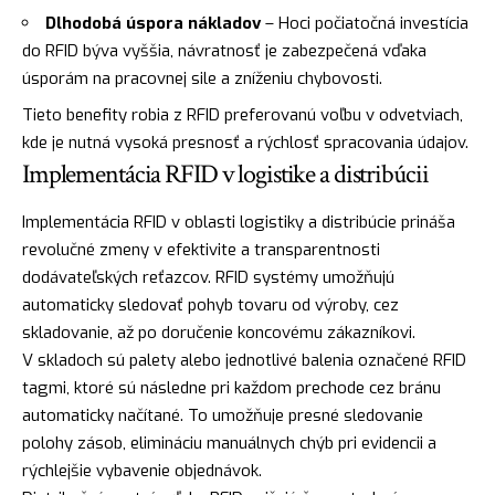
Dlhodobá úspora nákladov
– Hoci počiatočná investícia
do RFID býva vyššia, návratnosť je zabezpečená vďaka
úsporám na pracovnej sile a zníženiu chybovosti.
Tieto benefity robia z RFID preferovanú voľbu v odvetviach,
kde je nutná vysoká presnosť a rýchlosť spracovania údajov.
Implementácia RFID v logistike a distribúcii
Implementácia RFID v oblasti logistiky a distribúcie prináša
revolučné zmeny v efektivite a transparentnosti
dodávateľských reťazcov. RFID systémy umožňujú
automaticky sledovať pohyb tovaru od výroby, cez
skladovanie, až po doručenie koncovému zákazníkovi.
V skladoch sú palety alebo jednotlivé balenia označené RFID
tagmi, ktoré sú následne pri každom prechode cez bránu
automaticky načítané. To umožňuje presné sledovanie
polohy zásob, elimináciu manuálnych chýb pri evidencii a
rýchlejšie vybavenie objednávok.