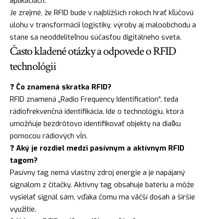
aplikáciách.
Je zrejmé, že RFID bude v najbližších rokoch hrať kľúčovú
úlohu v transformácii logistiky, výroby aj maloobchodu a
stane sa neoddeliteľnou súčasťou digitálneho sveta.
Často kladené otázky a odpovede o RFID
technológii
❓
Čo znamená skratka RFID?
RFID znamená „Radio Frequency Identification“, teda
rádiofrekvenčná identifikácia. Ide o technológiu, ktorá
umožňuje bezdrôtovo identifikovať objekty na diaľku
pomocou rádiových vĺn.
❓
Aký je rozdiel medzi pasívnym a aktívnym RFID
tagom?
Pasívny tag nemá vlastný zdroj energie a je napájaný
signálom z čítačky. Aktívny tag obsahuje batériu a môže
vysielať signál sám, vďaka čomu ma väčší dosah a širšie
využitie.