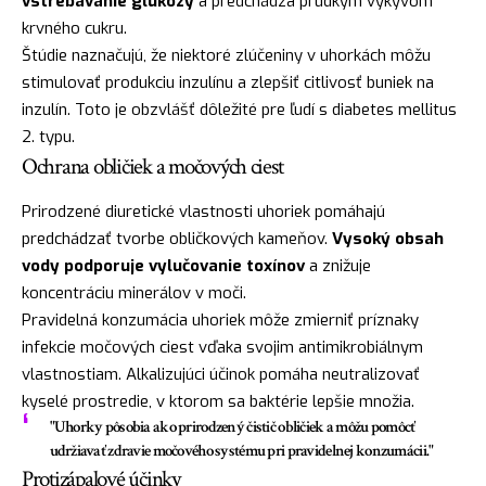
vstrebávanie glukózy
a predchádza prudkým výkyvom
krvného cukru.
Štúdie naznačujú, že niektoré zlúčeniny v uhorkách môžu
stimulovať produkciu inzulínu a zlepšiť citlivosť buniek na
inzulín. Toto je obzvlášť dôležité pre ľudí s diabetes mellitus
2. typu.
Ochrana obličiek a močových ciest
Prirodzené diuretické vlastnosti uhoriek pomáhajú
predchádzať tvorbe obličkových kameňov.
Vysoký obsah
vody podporuje vylučovanie toxínov
a znižuje
koncentráciu minerálov v moči.
Pravidelná konzumácia uhoriek môže zmierniť príznaky
infekcie močových ciest vďaka svojim antimikrobiálnym
vlastnostiam. Alkalizujúci účinok pomáha neutralizovať
kyselé prostredie, v ktorom sa baktérie lepšie množia.
"Uhorky pôsobia ako prirodzený čistič obličiek a môžu pomôcť
udržiavať zdravie močového systému pri pravidelnej konzumácii."
Protizápalové účinky