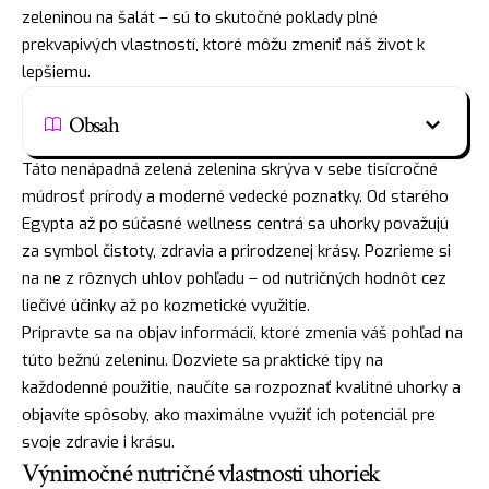
zeleninou na šalát – sú to skutočné poklady plné
prekvapivých vlastností, ktoré môžu zmeniť náš život k
lepšiemu.
Obsah
Táto nenápadná zelená zelenina skrýva v sebe tisícročné
múdrosť prírody a moderné vedecké poznatky. Od starého
Egypta až po súčasné wellness centrá sa uhorky považujú
za symbol čistoty, zdravia a prirodzenej krásy. Pozrieme si
na ne z rôznych uhlov pohľadu – od nutričných hodnôt cez
liečivé účinky až po kozmetické využitie.
Pripravte sa na objav informácií, ktoré zmenia váš pohľad na
túto bežnú zeleninu. Dozviete sa praktické tipy na
každodenné použitie, naučíte sa rozpoznať kvalitné uhorky a
objavíte spôsoby, ako maximálne využiť ich potenciál pre
svoje zdravie i krásu.
Výnimočné nutričné vlastnosti uhoriek