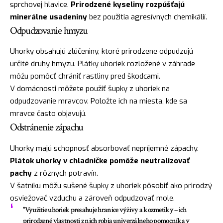
sprchovej hlavice.
Prirodzené kyseliny rozpúšťajú
minerálne usadeniny
bez použitia agresívnych chemikálií.
Odpudzovanie hmyzu
Uhorky obsahujú zlúčeniny, ktoré prirodzene odpudzujú
určité druhy hmyzu. Plátky uhoriek rozložené v záhrade
môžu pomôcť chrániť rastliny pred škodcami.
V domácnosti môžete použiť šupky z uhoriek na
odpudzovanie mravcov. Položte ich na miesta, kde sa
mravce často objavujú.
Odstránenie zápachu
Uhorky majú schopnosť absorbovať nepríjemné zápachy.
Plátok uhorky v chladničke pomôže neutralizovať
pachy
z rôznych potravín.
V šatníku môžu sušené šupky z uhoriek pôsobiť ako prirodzý
osviežovač vzduchu a zároveň odpudzovať mole.
"Využitie uhoriek presahuje hranice výživy a kozmetiky – ich
prirodzené vlastnosti z nich robia univerzálneho pomocníka v