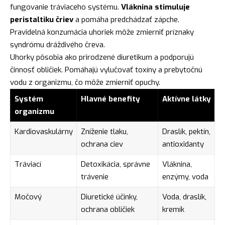
fungovanie tráviaceho systému.
Vláknina stimuluje
peristaltiku čriev
a pomáha predchádzať zápche.
Pravidelná konzumácia uhoriek môže zmierniť príznaky
syndrómu dráždivého čreva.
Uhorky pôsobia ako prirodzené diuretikum a podporujú
činnosť obličiek. Pomáhajú vylučovať toxíny a prebytočnú
vodu z organizmu, čo môže zmierniť opuchy.
Systém
Hlavné benefity
Aktívne látky
organizmu
Kardiovaskulárny
Zníženie tlaku,
Draslík, pektín,
ochrana ciev
antioxidanty
Tráviací
Detoxikácia, správne
Vláknina,
trávenie
enzýmy, voda
Močový
Diuretické účinky,
Voda, draslík,
ochrana obličiek
kremík