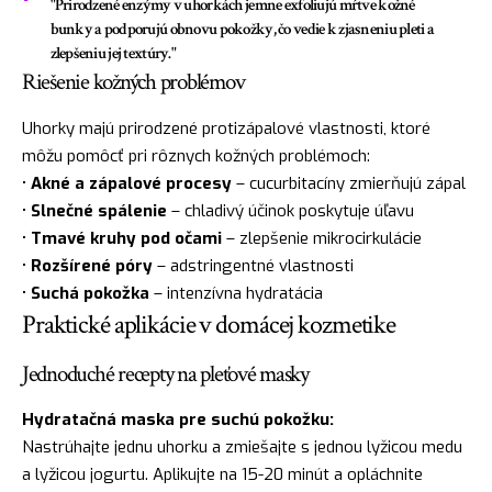
"Prirodzené enzýmy v uhorkách jemne exfoliujú mŕtve kožné
bunky a podporujú obnovu pokožky, čo vedie k zjasneniu pleti a
zlepšeniu jej textúry."
Riešenie kožných problémov
Uhorky majú prirodzené protizápalové vlastnosti, ktoré
môžu pomôcť pri rôznych kožných problémoch:
•
Akné a zápalové procesy
– cucurbitacíny zmierňujú zápal
•
Slnečné spálenie
– chladivý účinok poskytuje úľavu
•
Tmavé kruhy pod očami
– zlepšenie mikrocirkulácie
•
Rozšírené póry
– adstringentné vlastnosti
•
Suchá pokožka
– intenzívna hydratácia
Praktické aplikácie v domácej kozmetike
Jednoduché recepty na pleťové masky
Hydratačná maska pre suchú pokožku:
Nastrúhajte jednu uhorku a zmiešajte s jednou lyžicou medu
a lyžicou jogurtu. Aplikujte na 15-20 minút a opláchnite