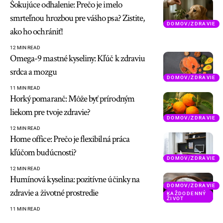
Šokujúce odhalenie: Prečo je imelo
smrteľnou hrozbou pre vášho psa? Zistite,
DOMOV/ZDRAVIE
ako ho ochrániť!
12 MIN READ
Omega-9 mastné kyseliny: Kľúč k zdraviu
srdca a mozgu
DOMOV/ZDRAVIE
11 MIN READ
Horký pomaranč: Môže byť prírodným
liekom pre tvoje zdravie?
DOMOV/ZDRAVIE
12 MIN READ
Home office: Prečo je flexibilná práca
kľúčom budúcnosti?
DOMOV/ZDRAVIE
12 MIN READ
Humínová kyselina: pozitívne účinky na
DOMOV/ZDRAVIE
zdravie a životné prostredie
KAŽDODENNÝ
ŽIVOT
11 MIN READ