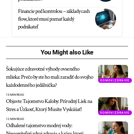
Financie pod kontrolou – základy cash
flow, ktoré musí poznať každý
podnikateľ
You Might also Like
Šokujúce zdravotné výhody ovseného
mlieka: Prečo by ste ho mali zaradiť do svojho
DOMOV/ZDRAVIE
každodenného jedálnička?
13 MIN READ
Objavte Tajomstvo Kaloby: Prírodný Liek na
Stres a Úzkosť, Ktorý Musíte Vyskúšať!
DOMOV/ZDRAVIE
12 MIN READ
Odhalené tajomstvo modrej vody:
Neuveriteľný zdroj zdravia a krásy, ktorý