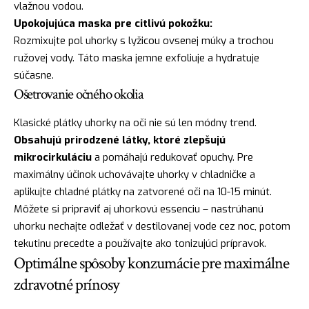
vlažnou vodou.
Upokojujúca maska pre citlivú pokožku:
Rozmixujte pol uhorky s lyžicou ovsenej múky a trochou
ružovej vody. Táto maska jemne exfoliuje a hydratuje
súčasne.
Ošetrovanie očného okolia
Klasické plátky uhorky na oči nie sú len módny trend.
Obsahujú prirodzené látky, ktoré zlepšujú
mikrocirkuláciu
a pomáhajú redukovať opuchy. Pre
maximálny účinok uchovávajte uhorky v chladničke a
aplikujte chladné plátky na zatvorené oči na 10-15 minút.
Môžete si pripraviť aj uhorkovú essenciu – nastrúhanú
uhorku nechajte odležať v destilovanej vode cez noc, potom
tekutinu precedte a používajte ako tonizujúci prípravok.
Optimálne spôsoby konzumácie pre maximálne
zdravotné prínosy