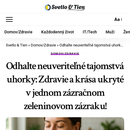
Aa
Domov/Zdravie
Každodenný život
IT/Tech
Muži
Že
Svetlo & Tien
»
Domov/Zdravie
»
Odhalte neuveriteľné tajomstvá uhorky: Zdravie a krása ukryté v jednom zázračnom zeleninovom zázraku!
DOMOV/ZDRAVIE
Odhalte neuveriteľné tajomstvá
uhorky: Zdravie a krása ukryté
v jednom zázračnom
zeleninovom zázraku!