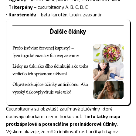
•
Triterpény
– cucurbitacíny A, B, C, D, E
•
Karotenoidy
– beta-karotén, lutein, zeaxantín
Ďalšie články
Prečo jesť viac červenej kapusty? –
fyziologické zázraky fialovej zeleniny
Lieky na tlak: ako dlho účinkujú a čo treba
vedieť o ich správnom užívaní
Objavte šokujúce účinky anticiklónu: Ako
vysoký tlak ovplyvňuje vaše telo?
Cucurbitacíny sú obzvlášť zaujímavé zlúčeniny, ktoré
dodávajú uhorkám mierne horkú chuť.
Tieto látky majú
protizápalové a potenciálne protinádorové účinky
.
Výskum ukazuje, že môžu inhibovať rast určitých typov