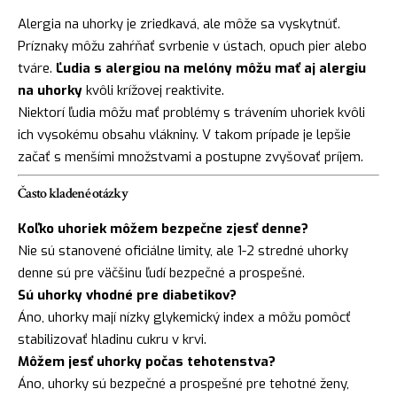
Alergia na uhorky je zriedkavá, ale môže sa vyskytnúť.
Príznaky môžu zahŕňať svrbenie v ústach, opuch pier alebo
tváre.
Ľudia s alergiou na melóny môžu mať aj alergiu
na uhorky
kvôli krížovej reaktivite.
Niektorí ľudia môžu mať problémy s trávením uhoriek kvôli
ich vysokému obsahu vlákniny. V takom prípade je lepšie
začať s menšími množstvami a postupne zvyšovať príjem.
Často kladené otázky
Koľko uhoriek môžem bezpečne zjesť denne?
Nie sú stanovené oficiálne limity, ale 1-2 stredné uhorky
denne sú pre väčšinu ľudí bezpečné a prospešné.
Sú uhorky vhodné pre diabetikov?
Áno, uhorky mají nízky glykemický index a môžu pomôcť
stabilizovať hladinu cukru v krvi.
Môžem jesť uhorky počas tehotenstva?
Áno, uhorky sú bezpečné a prospešné pre tehotné ženy,