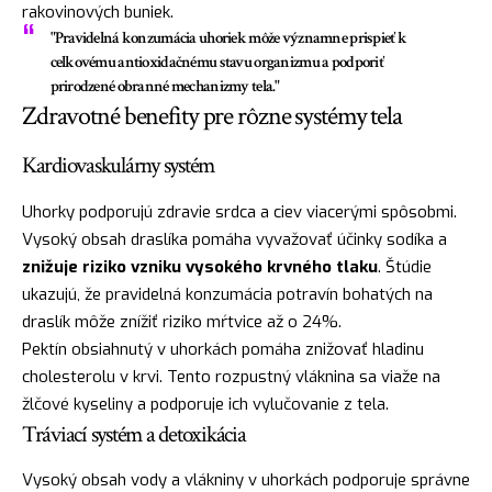
rakovinových buniek.
"Pravidelná konzumácia uhoriek môže významne prispieť k
celkovému antioxidačnému stavu organizmu a podporiť
prirodzené obranné mechanizmy tela."
Zdravotné benefity pre rôzne systémy tela
Kardiovaskulárny systém
Uhorky podporujú zdravie srdca a ciev viacerými spôsobmi.
Vysoký obsah draslíka pomáha vyvažovať účinky sodíka a
znižuje riziko vzniku vysokého krvného tlaku
. Štúdie
ukazujú, že pravidelná konzumácia potravín bohatých na
draslík môže znížiť riziko mŕtvice až o 24%.
Pektín obsiahnutý v uhorkách pomáha znižovať hladinu
cholesterolu v krvi. Tento rozpustný vláknina sa viaže na
žlčové kyseliny a podporuje ich vylučovanie z tela.
Tráviací systém a detoxikácia
Vysoký obsah vody a vlákniny v uhorkách podporuje správne