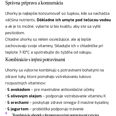
Správna príprava a konzumácia
Uhorky je najlepšie konzumovať so šupkou, kde sa nachádza
väčšina nutrients.
Dôkladne ich umyte pod tečúcou vodou
a ak je to možné, vyberte si bio kvalitu, aby ste sa vyhli
pesticídom.
Chladné uhorky sú nielen osviežujúce, ale aj lepšie
zachovávajú svoje vitamíny. Skladujte ich v chladničke pri
teplote 7-10°C a spotrebujte do týždňa od nákupu.
Kombinácie s inými potravinami
Uhorky sa výborne kombinujú s potravinami bohatými na
zdravé tuky, ktoré pomáhajú vstrebávaniu tukovo
rozpustných vitamínov:
•
S avokádom
– pre maximálne antioxidačné účinky
•
S olivovým olejom
– podporuje vstrebávanie vitamínu K
•
S orechami
– poskytuje zdravé omega-3 mastné kyseliny
•
S jogurtom
– probiótiká podporujú trávenie
"Kombinácia uhoriek s fermentovanými potravinami vytvára