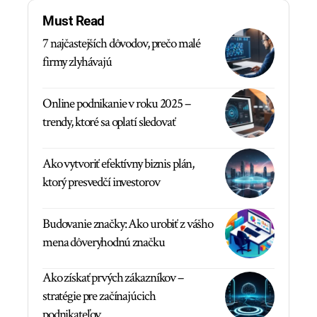
Must Read
7 najčastejších dôvodov, prečo malé
firmy zlyhávajú
Online podnikanie v roku 2025 –
trendy, ktoré sa oplatí sledovať
Ako vytvoriť efektívny biznis plán,
ktorý presvedčí investorov
Budovanie značky: Ako urobiť z vášho
mena dôveryhodnú značku
Ako získať prvých zákazníkov –
stratégie pre začínajúcich
podnikateľov