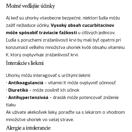
Možné vedľajšie účinky
Aj keď sú uhorky všeobecne bezpečné, niektorí ľudia môžu
zažiť nežiaduce účinky.
Vysoký obsah cucurbitacínov
môže spôsobiť tráviacie ťažkosti
u citlivých jedincov.
Ľudia s poruchami zrážanlivosti krvi by mali byť opatrní pri
konzumácii veľkého množstva uhoriek kvôli obsahu vitamínu
K, ktorý ovplyvňuje zrážanlivosť krvi.
Interakcie s liekmi
Uhorky môžu interagovať s určitými liekmi:
•
Antikoagulanciá
– vitamín K môže ovplyvniť účinnosť
•
Diuretiká
– môže zosilniť ich účinok
•
Antihypertenziváá
– draslík môže potencovať zníženie
tlaku
Ak užívate akékoľvek lieky, poraďte sa s lekárom o vhodnom
množstve uhoriek vo vašej strave.
Alergie a intolerancie