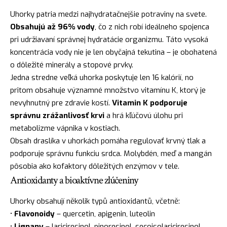
Uhorky patria medzi najhydratačnejšie potraviny na svete.
Obsahujú až 96% vody
, čo z nich robí ideálneho spojenca
pri udržiavaní správnej hydratácie organizmu. Táto vysoká
koncentrácia vody nie je len obyčajná tekutina – je obohatená
o dôležité minerály a stopové prvky.
Jedna stredne veľká uhorka poskytuje len 16 kalórií, no
pritom obsahuje významné množstvo vitamínu K, ktorý je
nevyhnutný pre zdravie kostí.
Vitamin K podporuje
správnu zrážanlivosť krvi
a hrá kľúčovú úlohu pri
metabolizme vápnika v kostiach.
Obsah draslíka v uhorkách pomáha regulovať krvný tlak a
podporuje správnu funkciu srdca. Molybdén, meď a mangán
pôsobia ako kofaktory dôležitých enzýmov v tele.
Antioxidanty a bioaktívne zlúčeniny
Uhorky obsahují několik typů antioxidantů, včetně:
•
Flavonoidy
– quercetin, apigenin, luteolin
•
Lignany
– lariciresinol, pinoresinol, secoisolariciresinol