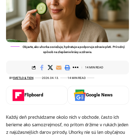
Objavte, ako uhorka osviežuje, hydratuje a podporuje zdravie pleti. Prírodný
spôsob na zlepšenie krásy a zdravia.
14 MIN READ
BY
SVETLO & TIEN
2026.04.13.
14 MIN READ
Flipboard
Google News
Každý deň prechádzame okolo nich v obchode, často ich
berieme ako samozrejmosť, no pritom držíme v rukách jeden
z najúžasnejších darov prírody. Uhorky nie sú len obyčajnou