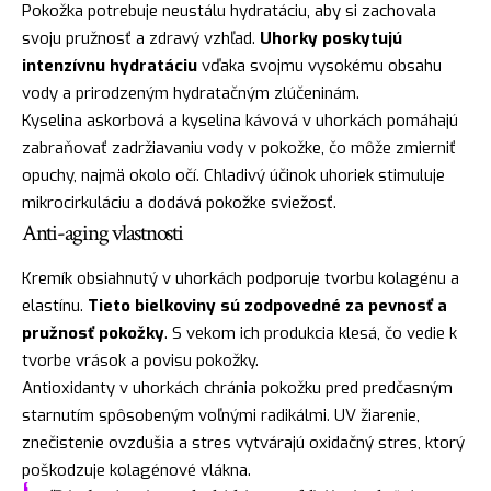
Pokožka potrebuje neustálu hydratáciu, aby si zachovala
svoju pružnosť a zdravý vzhľad.
Uhorky poskytujú
intenzívnu hydratáciu
vďaka svojmu vysokému obsahu
vody a prirodzeným hydratačným zlúčeninám.
Kyselina askorbová a kyselina kávová v uhorkách pomáhajú
zabraňovať zadržiavaniu vody v pokožke, čo môže zmierniť
opuchy, najmä okolo očí. Chladivý účinok uhoriek stimuluje
mikrocirkuláciu a dodává pokožke sviežosť.
Anti-aging vlastnosti
Kremík obsiahnutý v uhorkách podporuje tvorbu kolagénu a
elastínu.
Tieto bielkoviny sú zodpovedné za pevnosť a
pružnosť pokožky
. S vekom ich produkcia klesá, čo vedie k
tvorbe vrások a povisu pokožky.
Antioxidanty v uhorkách chránia pokožku pred predčasným
starnutím spôsobeným voľnými radikálmi. UV žiarenie,
znečistenie ovzdušia a stres vytvárajú oxidačný stres, ktorý
poškodzuje kolagénové vlákna.