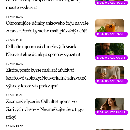
DOMOV/ZDRAVIE
musíte vyskúšať!
14 MIN READ
Ohromujúce účinky anízového čaju na vaše
zdravie: Prečo by ste ho mali piť každý deň?!
DOMOV/ZDRAVIE
22 MIN READ
Odhalte tajomstvá chmeľových šišiek:
Neuveriteľné účinky a spôsoby využitia!
DOMOV/ZDRAVIE
19 MIN READ
Zistite, prečo by ste mali začať užívať
škoricové tabletky: Neuveriteľné zdravotné
DOMOV/ZDRAVIE
výhody, ktoré vás prekvapia!
13 MIN READ
Zázračný glycerín: Odhaľte tajomstvo
žiarivých vlasov – Nezmeškajte tieto tipy a
DOMOV/ZDRAVIE
triky!
16 MIN READ