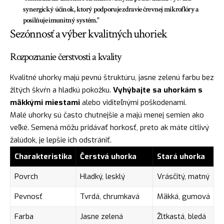
synergický účinok, ktorý podporuje zdravie črevnej mikroflóry a
posilňuje imunitný systém."
Sezónnosť a výber kvalitných uhoriek
Rozpoznanie čerstvosti a kvality
Kvalitné uhorky majú pevnú štruktúru, jasne zelenú farbu bez
žltých škvŕn a hladkú pokožku.
Vyhýbajte sa uhorkám s
mäkkými miestami
alebo viditeľnými poškodenami.
Malé uhorky sú často chutnejšie a majú menej semien ako
veľké. Semená môžu pridávať horkosť, preto ak máte citlivý
žalúdok, je lepšie ich odstrániť.
Charakteristika
Čerstvá uhorka
Stará uhorka
Povrch
Hladký, lesklý
Vrásčitý, matný
Pevnosť
Tvrdá, chrumkavá
Mäkká, gumová
Farba
Jasne zelená
Žltkastá, bledá