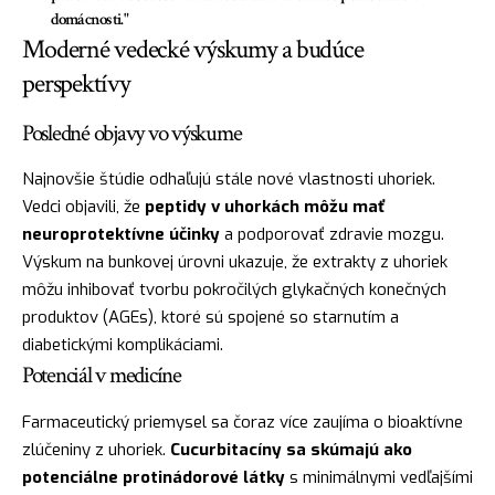
domácnosti."
Moderné vedecké výskumy a budúce
perspektívy
Posledné objavy vo výskume
Najnovšie štúdie odhaľujú stále nové vlastnosti uhoriek.
Vedci objavili, že
peptidy v uhorkách môžu mať
neuroprotektívne účinky
a podporovať zdravie mozgu.
Výskum na bunkovej úrovni ukazuje, že extrakty z uhoriek
môžu inhibovať tvorbu pokročilých glykačných konečných
produktov (AGEs), ktoré sú spojené so starnutím a
diabetickými komplikáciami.
Potenciál v medicíne
Farmaceutický priemysel sa čoraz více zaujíma o bioaktívne
zlúčeniny z uhoriek.
Cucurbitacíny sa skúmajú ako
potenciálne protinádorové látky
s minimálnymi vedľajšími