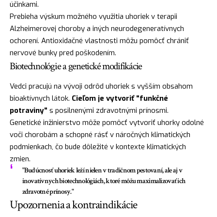
účinkami.
Prebieha výskum možného využitia uhoriek v terapii
Alzheimerovej choroby a iných neurodegeneratívnych
ochorení. Antioxidačné vlastnosti môžu pomôcť chrániť
nervové bunky pred poškodením.
Biotechnológie a genetické modifikácie
Vedci pracujú na vývoji odrôd uhoriek s vyšším obsahom
bioaktívnych látok.
Cieľom je vytvoriť "funkčné
potraviny"
s posilnenými zdravotnými prínosmi.
Genetické inžinierstvo môže pomôcť vytvoriť uhorky odolné
voči chorobám a schopné rásť v náročných klimatických
podmienkach, čo bude dôležité v kontexte klimatických
zmien.
"Budúcnosť uhoriek leží nielen v tradičnom pestovaní, ale aj v
inovatívnych biotechnológiách, ktoré môžu maximalizovať ich
zdravotné prínosy."
Upozornenia a kontraindikácie