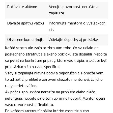
Počúvajte aktívne
Venujte pozornosť, nerušte a
zapisujte
Dávajte spätnú väzbu
Informujte mentora o výsledkoch
rád
Otvorene komunikujte
Zdieľajte úspechy aj prekážky
Každé stretnutie začnite zhrnutím toho, čo sa udialo od
posledného stretnutia a akého pokroku ste dosiahli. Nebojte
sa pýtať na konkrétne prípady, ktoré vás trápia, a skúste byť
pri otázkach čo najviac špecifickí.
Vždy si zapisujte hlavné body a odporúčania. Pomôže vám
to udržať si prehľad a zároveň ukážete mentorovi, že jeho
rady beriete vážne.
Ak počas spolupráce narazíte na problém alebo niečo
nefunguje, nebojte sa o tom úprimne hovoriť. Mentor ocení
vašu otvorenosť a flexibilitu.
Po každom stretnutí pošlite krátke zhrnutie alebo