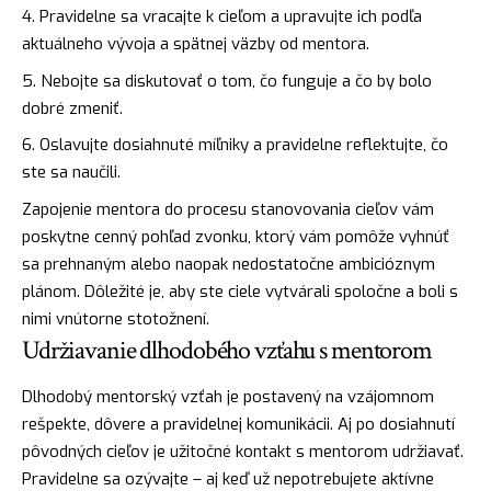
Pravidelne sa vracajte k cieľom a upravujte ich podľa
aktuálneho vývoja a spätnej väzby od mentora.
Nebojte sa diskutovať o tom, čo funguje a čo by bolo
dobré zmeniť.
Oslavujte dosiahnuté míľniky a pravidelne reflektujte, čo
ste sa naučili.
Zapojenie mentora do procesu stanovovania cieľov vám
poskytne cenný pohľad zvonku, ktorý vám pomôže vyhnúť
sa prehnaným alebo naopak nedostatočne ambicióznym
plánom. Dôležité je, aby ste ciele vytvárali spoločne a boli s
nimi vnútorne stotožnení.
Udržiavanie dlhodobého vzťahu s mentorom
Dlhodobý mentorský vzťah je postavený na vzájomnom
rešpekte, dôvere a pravidelnej komunikácii. Aj po dosiahnutí
pôvodných cieľov je užitočné kontakt s mentorom udržiavať.
Pravidelne sa ozývajte – aj keď už nepotrebujete aktívne