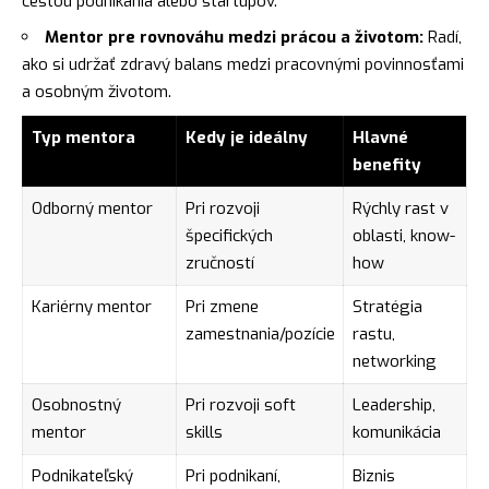
cestou podnikania alebo startupov.
Mentor pre rovnováhu medzi prácou a životom:
Radí,
ako si udržať zdravý balans medzi pracovnými povinnosťami
a osobným životom.
Typ mentora
Kedy je ideálny
Hlavné
benefity
Odborný mentor
Pri rozvoji
Rýchly rast v
špecifických
oblasti, know-
zručností
how
Kariérny mentor
Pri zmene
Stratégia
zamestnania/pozície
rastu,
networking
Osobnostný
Pri rozvoji soft
Leadership,
mentor
skills
komunikácia
Podnikateľský
Pri podnikaní,
Biznis