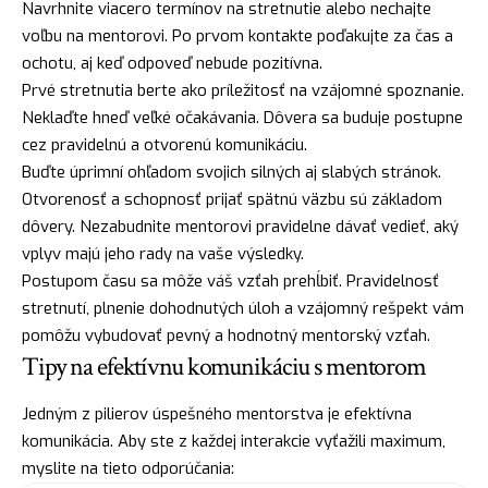
Navrhnite viacero termínov na stretnutie alebo nechajte
voľbu na mentorovi. Po prvom kontakte poďakujte za čas a
ochotu, aj keď odpoveď nebude pozitívna.
Prvé stretnutia berte ako príležitosť na vzájomné spoznanie.
Neklaďte hneď veľké očakávania. Dôvera sa buduje postupne
cez pravidelnú a otvorenú komunikáciu.
Buďte úprimní ohľadom svojich silných aj slabých stránok.
Otvorenosť a schopnosť prijať spätnú väzbu sú základom
dôvery. Nezabudnite mentorovi pravidelne dávať vedieť, aký
vplyv majú jeho rady na vaše výsledky.
Postupom času sa môže váš vzťah prehĺbiť. Pravidelnosť
stretnutí, plnenie dohodnutých úloh a vzájomný rešpekt vám
pomôžu vybudovať pevný a hodnotný mentorský vzťah.
Tipy na efektívnu komunikáciu s mentorom
Jedným z pilierov úspešného mentorstva je efektívna
komunikácia. Aby ste z každej interakcie vyťažili maximum,
myslite na tieto odporúčania: