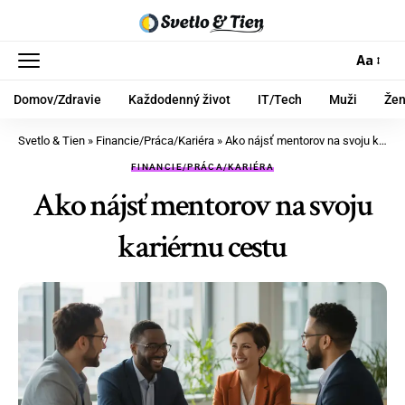
Aa
Domov/Zdravie
Každodenný život
IT/Tech
Muži
Že
Svetlo & Tien
»
Financie/Práca/Kariéra
»
Ako nájsť mentorov na svoju kariérnu cestu
FINANCIE/PRÁCA/KARIÉRA
Ako nájsť mentorov na svoju
kariérnu cestu