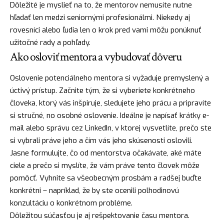
Dôležité je myslieť na to, že mentorov nemusíte nutne
hľadať len medzi seniornými profesionálmi. Niekedy aj
rovesníci alebo ľudia len o krok pred vami môžu ponúknuť
užitočné rady a pohľady.
Ako osloviť mentora a vybudovať dôveru
Oslovenie potenciálneho mentora si vyžaduje premyslený a
úctivý prístup. Začnite tým, že si vyberiete konkrétneho
človeka, ktorý vás inšpiruje, sledujete jeho prácu a pripravíte
si stručné, no osobné oslovenie. Ideálne je napísať krátky e-
mail alebo správu cez LinkedIn, v ktorej vysvetlíte, prečo ste
si vybrali práve jeho a čím vás jeho skúsenosti oslovili.
Jasne formulujte, čo od mentorstva očakávate, aké máte
ciele a prečo si myslíte, že vám práve tento človek môže
pomôcť. Vyhnite sa všeobecným prosbám a radšej buďte
konkrétni – napríklad, že by ste ocenili polhodinovú
konzultáciu o konkrétnom probléme.
Dôležitou súčasťou je aj rešpektovanie času mentora.