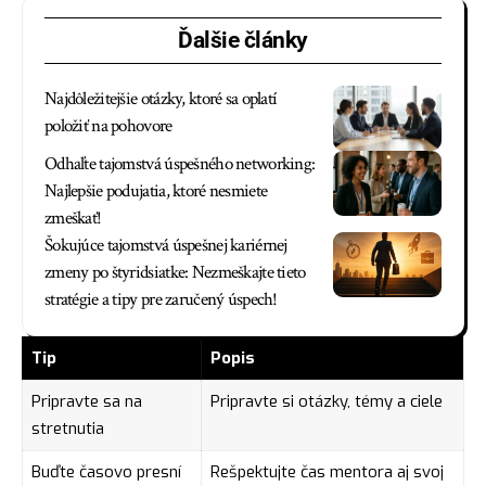
Ďalšie články
Najdôležitejšie otázky, ktoré sa oplatí
položiť na pohovore
Odhaľte tajomstvá úspešného networking:
Najlepšie podujatia, ktoré nesmiete
zmeškať!
Šokujúce tajomstvá úspešnej kariérnej
zmeny po štyridsiatke: Nezmeškajte tieto
stratégie a tipy pre zaručený úspech!
Tip
Popis
Pripravte sa na
Pripravte si otázky, témy a ciele
stretnutia
Buďte časovo presní
Rešpektujte čas mentora aj svoj