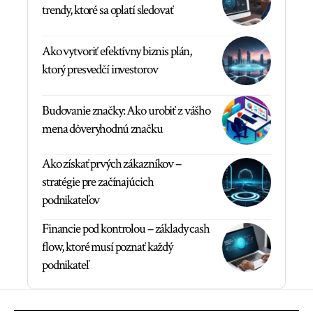
trendy, ktoré sa oplatí sledovať
Ako vytvoriť efektívny biznis plán,
ktorý presvedčí investorov
Budovanie značky: Ako urobiť z vášho
mena dôveryhodnú značku
Ako získať prvých zákazníkov –
stratégie pre začínajúcich
podnikateľov
Financie pod kontrolou – základy cash
flow, ktoré musí poznať každý
podnikateľ