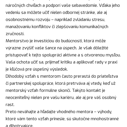
náročných chvíľach a podporí vaše sebavedomie. Vďaka jeho
vedeniu sa môžete učiť nielen odbornej stránke, ale aj
osobnostnému rozvoju – napríklad zvládaniu stresu,
manažovaniu konfliktov či zlepšovaniu komunikačných
zručností.
Mentorstvo je investíciou do budúcnosti, ktorá môže
výrazne zvýšiť vaše šance na úspech. Je však dôležité
pristupovať k tejto spolupráci aktívne a s otvorenou mysľou.
Vaša ochota učiť sa, prijímať kritiku a aplikovať rady v praxi
je kľúčová pre úspešný výsledok.
Dlhodobý vzťah s mentorom často prerastá do priateľstva
či partnerskej spolupráce, ktorá pretrváva aj vtedy, keď už
mentorský vzťah formálne skončí. Takýto kontakt je
neoceniteľný nielen pre vašu kariéru, ale aj pre váš osobný
rast.
Preto neváhajte a hľadajte vhodného mentora – výhody,
ktoré vám tento vzťah prinesie, sú skutočne mnohostranné
a dlhotrvajúce.