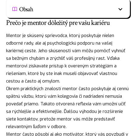
Obsah
Prečo je mentor dôležitý pre vašu kariéru
Mentor je skúsený sprievodca, ktorý poskytuje nielen
odborné rady, ale aj psychologickú podporu na vašej
kariérnej ceste. Jeho skúsenosti vám môžu pomôcť vyhnúť
sa bežným chybám a zrýchliť váš profesijný rast. Vďaka
mentorovi získavate prístup k overeným stratégiám a
riešeniam, ktoré by ste inak museli objavovať vlastnou
cestou a často aj omylom.
Okrem praktických znalostí mentor často poskytuje aj cennú
spätnú väzbu, ktorú vám kolegovia či nadriadení nemusia
povedať priamo. Takáto otvorená reflexia vám umožní učiť
sa rýchlejšie a efektívnejšie. Ďalšou výhodou je rozšírenie
siete kontaktov, pretože mentor vás môže predstaviť
relevantným ľuďom v odbore.
Mentor často pôsobí aj ako motivátor, ktorý vás povzbudí v