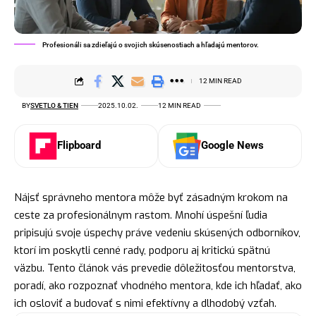
Profesionáli sa zdieľajú o svojich skúsenostiach a hľadajú mentorov.
12 MIN READ
BY
SVETLO & TIEN
2025.10.02.
12 MIN READ
Flipboard
Google News
Nájsť správneho mentora môže byť zásadným krokom na
ceste za profesionálnym rastom. Mnohí úspešní ľudia
pripisujú svoje úspechy práve vedeniu skúsených odborníkov,
ktorí im poskytli cenné rady, podporu aj kritickú spätnú
väzbu. Tento článok vás prevedie dôležitosťou mentorstva,
poradí, ako rozpoznať vhodného mentora, kde ich hľadať, ako
ich osloviť a budovať s nimi efektívny a dlhodobý vzťah.