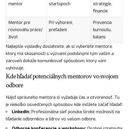
mentor
startupoch
stratégie,
financie
Mentor pre
Pri vyhorení,
Prevencia
rovnováhu práce/
preťažení
burnoutu,
život
balans
Najlepšie výsledky dosiahnete, ak si vyberiete mentora,
ktorý má skúsenosti s výzvami podobnými tým vašim a
zároveň dokáže komunikovať spôsobom, ktorý vám
vyhovuje.
Kde hľadať potenciálnych mentorov vo svojom
odbore
Nájsť správneho mentora si vyžaduje čas a otvorenosť. Tu
je niekoľko osvedčených spôsobov, kde môžete začať hľadať:
LinkedIn:
Profesionálna sieť ponúka široké možnosti na
hľadanie odborníkov a lídrov vo vašom odbore.
Odborné konferencie a workshopy:
Osobné stretnutia