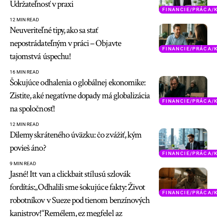
Udržateľnosť v praxi
FINANCIE/PRÁCA/
12 MIN READ
Neuveriteľné tipy, ako sa stať
nepostrádateľným v práci – Objavte
FINANCIE/PRÁCA/
tajomstvá úspechu!
16 MIN READ
Šokujúce odhalenia o globálnej ekonomike:
Zistite, aké negatívne dopady má globalizácia
FINANCIE/PRÁCA/
na spoločnosť!
12 MIN READ
Dilemy skráteného úväzku: čo zvážiť, kým
povieš áno?
FINANCIE/PRÁCA/
9 MIN READ
Jasné! Itt van a clickbait stílusú szlovák
fordítás:„Odhalili sme šokujúce fakty: Život
FINANCIE/PRÁCA/
robotníkov v Sueze pod tienom benzínových
kanistrov!“Remélem, ez megfelel az