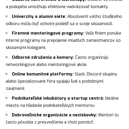
a podujatia umožňujú efektívne nadväzovať kontakty.
Univerzity a alumni siete:
Absolventi vášho študijného
odboru môžu byť ochotní podeliť sa o svoje skúsenosti.
Firemné mentoringové programy:
Veľa firiem ponúka
interné programy na prepojenie mladších zamestnancov so
skúsenými kolegami.
Odborné združenia a komory:
Často organizujú
networkingové alebo mentoringové akcie.
Online komunitné platformy:
Slack, Discord skupiny
alebo špecializované fóra spájajú ľudí s podobnými
záujmami.
Podnikateľské inkubátory a startup centrá:
Ideálne
miesto na hľadanie podnikateľských mentorov.
Dobrovoľnícke organizácie a neziskovky:
Mentori tu
často pôsobia z presvedčenia a chutí pomôcť.