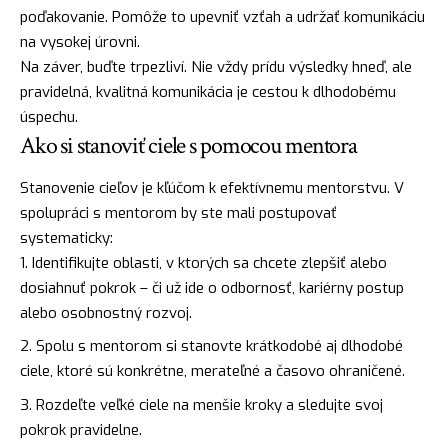
poďakovanie. Pomôže to upevniť vzťah a udržať komunikáciu
na vysokej úrovni.
Na záver, buďte trpezliví. Nie vždy prídu výsledky hneď, ale
pravidelná, kvalitná komunikácia je cestou k dlhodobému
úspechu.
Ako si stanoviť ciele s pomocou mentora
Stanovenie cieľov je kľúčom k efektívnemu mentorstvu. V
spolupráci s mentorom by ste mali postupovať
systematicky:
Identifikujte oblasti, v ktorých sa chcete zlepšiť alebo
dosiahnuť pokrok – či už ide o odbornosť, kariérny postup
alebo osobnostný rozvoj.
Spolu s mentorom si stanovte krátkodobé aj dlhodobé
ciele, ktoré sú konkrétne, merateľné a časovo ohraničené.
Rozdeľte veľké ciele na menšie kroky a sledujte svoj
pokrok pravidelne.