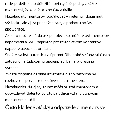
rady, podeľte sa o dôležité novinky či úspechy. Ukážte
mentorovi, že si vážite jeho čas a úsilie.
Nezabúdajte mentorovi poďakovať – nielen pri dosiahnutí
výsledku, ale aj za priebežné rady a podporu počas
spolupráce.
Ak je to možné, hľadajte spôsoby, ako môžete byť mentorovi
nápomocní aj vy – napríklad prostredníctvom kontaktov,
nápadov alebo odporúčaní.
Snažte sa byť autentickí a úprimní. Dlhodobé vzťahy sú často
založené na ľudskom prepojení, nie iba na profesijnej
výmene.
Zvážte občasné osobné stretnutie alebo neformálny
rozhovor – posilníte tak dôveru a partnerstvo.
Nezabudnite, že aj vy sa raz môžete stať mentorom a
odovzdávať ďalej to, čo ste sa vďaka vzťahu so svojím
mentorom naučili.
Často kladené otázky a odpovede o mentorstve