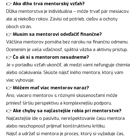
👉
Ako dlho trvá mentorský vzťah?
Dĺžka mentorstva je individuálna – môže trvať pár mesiacov,
ale aj niekoľko rokov. Závisí od potrieb, cieľov a ochoty
oboch strán.
👉
Musím sa mentorovi odvďačiť finančne?
Väčšina mentorov pomáha bez nároku na finančnú odmenu.
Ocenením je vaša vďačnosť, spätná väzba a aktívny prístup.
👉
Čo ak si s mentorom nesadneme?
Je v poriadku vzťah ukončiť, ak medzi vami nefunguje chémia
alebo očakávania. Skúste nájsť iného mentora, ktorý vám
viac vyhovuje.
👉
Môžem mať viac mentorov naraz?
Áno, viacero mentorov s rôznymi skúsenosťami môže
priniesť širšiu perspektívu a komplexnejšiu podporu.
👉
Aké chyby sa najčastejšie robia pri mentorstve?
Najčastejšie ide o pasivitu, nerešpektovanie času mentora
alebo neschopnosť prijímať konštruktívnu kritiku.
Nájsť a udržať si mentora je proces, ktorý si vyžaduje čas,