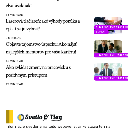
elvárásoknak!
15 MIN READ
Laserová tlačiareň: aké výhody ponúka a
oplatí sa ju vybrať?
FINANCIE/PRÁCA/
TOVAR
8 MIN READ
Objavte tajomstvo úspechu: Ako nájsť
najlepších mentorov pre vašu kariéru!
FINANCIE/PRÁCA/
16 MIN READ
Ako zvládať zmeny na pracovisku s
pozitívnym prístupom
FINANCIE/PRÁCA/
12 MIN READ
Informácie uvedené na tejto webovej stránke slúžia len na