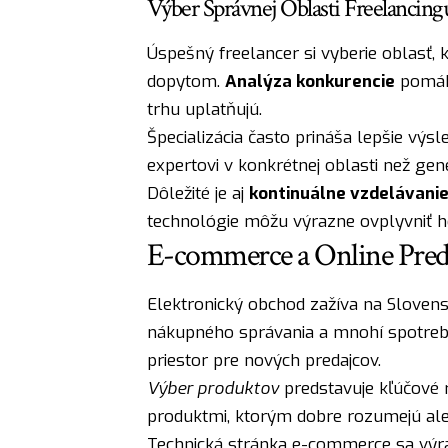
Výber Správnej Oblasti Freelancing
Úspešný freelancer si vyberie oblasť, 
dopytom.
Analýza konkurencie
pomáha
trhu uplatňujú.
Špecializácia často prináša lepšie výsl
expertovi v konkrétnej oblasti než gene
Dôležité je aj
kontinuálne vzdelávanie
technológie môžu výrazne ovplyvniť ho
E-commerce a Online Pred
Elektronický obchod zažíva na Slovensk
nákupného správania a mnohí spotrebit
priestor pre nových predajcov.
Výber produktov
predstavuje kľúčové r
produktmi, ktorým dobre rozumejú al
Technická stránka e-commerce sa výra