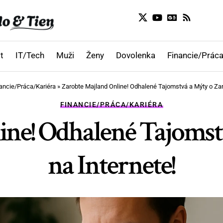
t
IT/Tech
Muži
Ženy
Dovolenka
Financie/Práca
ancie/Práca/Kariéra
»
Zarobte Majland Online! Odhalené Tajomstvá a Mýty o Zar
FINANCIE/PRÁCA/KARIÉRA
ine! Odhalené Tajomst
na Internete!