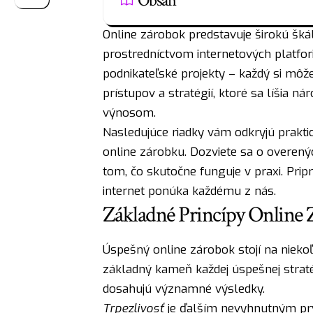
Obsah
Online zárobok predstavuje širokú šká
prostredníctvom internetových platfo
podnikateľské projekty – každý si môže
prístupov a stratégií, ktoré sa líšia n
výnosom.
Nasledujúce riadky vám odkryjú praktic
online zárobku. Dozviete sa o overený
tom, čo skutočne funguje v praxi. Pripr
internet ponúka každému z nás.
Základné Princípy Online
Úspešný online zárobok stojí na niekoľ
základný kameň každej úspešnej stratég
dosahujú významné výsledky.
Trpezlivosť
je ďalším nevyhnutným prv