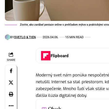
Zistite, ako zarábať peniaze online s prehľadom mýtov a praktickými stra
BY
SVETLO & TIEN
2026.04.06.
15 MIN READ
Flipboard
SHARE
Moderný svet nám ponúka nespočetné m
netušili. Internet sa stal priestorom, 
zabezpečenie. Mnoho ľudí však stále vá
ďalšia ilúzia digitálnej doby.