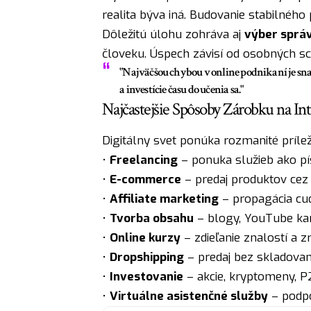
realita býva iná. Budovanie stabilného
Dôležitú úlohu zohráva aj
výber správ
človeku. Úspech závisí od osobných s
"Najväčšou chybou v online podnikaní je sn
a investície času do učenia sa."
Najčastejšie Spôsoby Zárobku na In
Digitálny svet ponúka rozmanité príleži
•
Freelancing
– ponuka služieb ako pí
•
E-commerce
– predaj produktov cez
•
Affiliate marketing
– propagácia cud
•
Tvorba obsahu
– blogy, YouTube kan
•
Online kurzy
– zdieľanie znalostí a z
•
Dropshipping
– predaj bez skladovan
•
Investovanie
– akcie, kryptomeny, P
•
Virtuálne asistenčné služby
– podpo