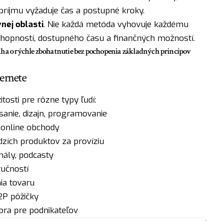
 príjmu vyžaduje čas a postupné kroky.
nej oblasti
. Nie každá metóda vyhovuje každému
chopností, dostupného času a finančných možností.
aha o rýchle zbohatnutie bez pochopenia základných princípov
ternete
tosti pre rôzne typy ľudí:
sanie, dizajn, programovanie
 online obchody
zích produktov za províziu
ály, podcasty
ručností
ia tovaru
2P pôžičky
ra pre podnikateľov