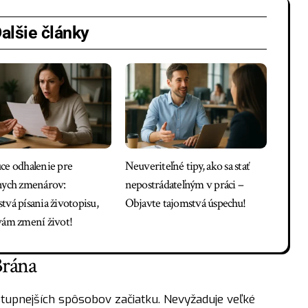
alšie články
ce odhalenie pre
Neuveriteľné tipy, ako sa stať
nych zmenárov:
nepostrádateľným v práci –
tvá písania životopisu,
Objavte tajomstvá úspechu!
vám zmení život!
Brána
stupnejších spôsobov začiatku. Nevyžaduje veľké