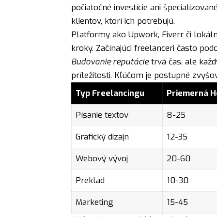
počiatočné investície ani špecializované
klientov, ktorí ich potrebujú.
Platformy ako Upwork, Fiverr či lokál
kroky. Začínajúci freelanceri často pod
Budovanie reputácie
trvá čas, ale kaž
príležitosti. Kľúčom je postupné zvyšov
Typ Freelancingu
Priemerná H
Písanie textov
8-25
Grafický dizajn
12-35
Webový vývoj
20-60
Preklad
10-30
Marketing
15-45