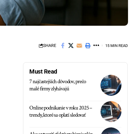
SHARE
15 MIN READ
Must Read
7 najčastejších dôvodov, prečo
malé firmy zlyhávajú
Online podnikanie v roku 2025 –
trendy, ktoré sa oplatí sledovať