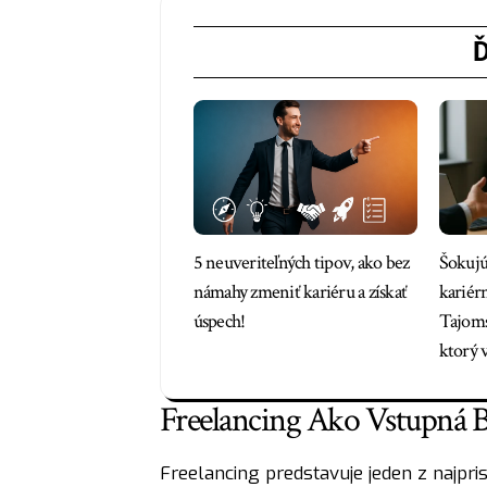
Ď
5 neuveriteľných tipov, ako bez
Šokujú
námahy zmeniť kariéru a získať
kariér
úspech!
Tajoms
ktorý 
Freelancing Ako Vstupná 
Freelancing predstavuje jeden z najpri