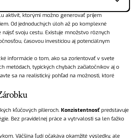
lu aktivít, ktorými možno generovať príjem
riem. Od jednoduchých úloh až po komplexné
 nájsť svoju cestu. Existuje množstvo rôznych
áročnosťou, časovou investíciou aj potenciálnym
ké informácie o tom, ako sa zorientovať v svete
ch metódach, typických chybách začiatočníkov aj o
avte sa na realistický pohľad na možnosti, ktoré
 Zárobku
kých kľúčových pilieroch.
Konzistentnosť
predstavuje
ie. Bez pravidelnej práce a vytrvalosti sa len ťažko
kom. Väčšina ľudí očakáva okamžité výsledky, ale