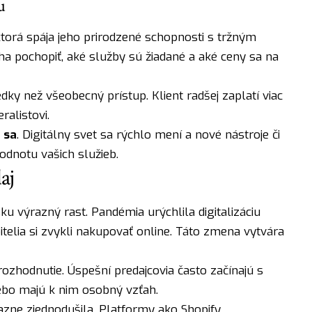
u
ktorá spája jeho prirodzené schopnosti s tržným
 pochopiť, aké služby sú žiadané a aké ceny sa na
edky než všeobecný prístup. Klient radšej zaplatí viac
ralistovi.
 sa
. Digitálny svet sa rýchlo mení a nové nástroje či
dnotu vašich služieb.
aj
u výrazný rast. Pandémia urýchlila digitalizáciu
elia si zvykli nakupovať online. Táto zmena vytvára
ozhodnutie. Úspešní predajcovia často začínajú s
ebo majú k nim osobný vzťah.
zne zjednodušila. Platformy ako Shopify,