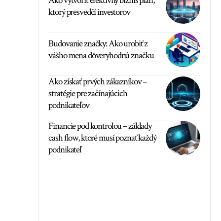
Ako vytvoriť efektívny biznis plán,
ktorý presvedčí investorov
Budovanie značky: Ako urobiť z
vášho mena dôveryhodnú značku
Ako získať prvých zákazníkov –
stratégie pre začínajúcich
podnikateľov
Financie pod kontrolou – základy
cash flow, ktoré musí poznať každý
podnikateľ