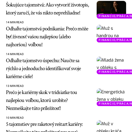
Šokujúce tajomstvá: Ako vytvoriť životopis,
ktorý zaručí, že vás nikto neprehliadne!
FINANCIE/PRÁCA/
14 MIN READ
Odhaľte tajomstvá podnikania: Prečo môže
byť živnosť vašou najlepšou (alebo
FINANCIE/PRÁCA/
najhoršou) voľbou!
14 MIN READ
Odhaľte tajomstvo úspechu: Naučte sa
rýchlo a jednoducho identifikovať svoje
FINANCIE/PRÁCA/
kariérne ciele!
13 MIN READ
Prečo je kariérny skok v tridsiatke tou
najlepšou voľbou, ktorú urobíte?
FINANCIE/PRÁCA/
Nezmeškajte túto príležitosť!
10 MIN READ
5 tajomstiev pre raketový reštart kariéry: