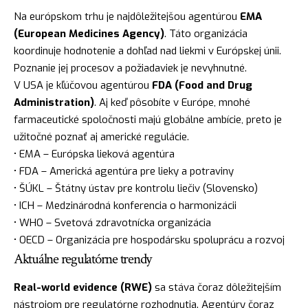
Na európskom trhu je najdôležitejšou agentúrou
EMA
(European Medicines Agency)
. Táto organizácia
koordinuje hodnotenie a dohľad nad liekmi v Európskej únii.
Poznanie jej procesov a požiadaviek je nevyhnutné.
V USA je kľúčovou agentúrou
FDA (Food and Drug
Administration)
. Aj keď pôsobíte v Európe, mnohé
farmaceutické spoločnosti majú globálne ambície, preto je
užitočné poznať aj americké regulácie.
• EMA – Európska lieková agentúra
• FDA – Americká agentúra pre lieky a potraviny
• ŠÚKL – Štátny ústav pre kontrolu liečiv (Slovensko)
• ICH – Medzinárodná konferencia o harmonizácii
• WHO – Svetová zdravotnícka organizácia
• OECD – Organizácia pre hospodársku spoluprácu a rozvoj
Aktuálne regulatórne trendy
Real-world evidence (RWE)
sa stáva čoraz dôležitejším
nástrojom pre regulatórne rozhodnutia. Agentúry čoraz