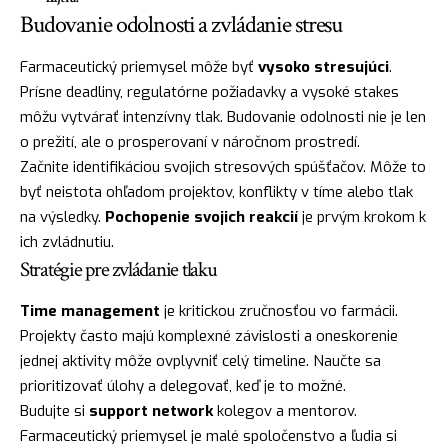
Budovanie odolnosti a zvládanie stresu
Farmaceutický priemysel môže byť
vysoko stresujúci
.
Prísne deadliny, regulatórne požiadavky a vysoké stakes
môžu vytvárať intenzívny tlak. Budovanie odolnosti nie je len
o prežití, ale o prosperovaní v náročnom prostredí.
Začnite identifikáciou svojich stresových spúšťačov. Môže to
byť neistota ohľadom projektov, konflikty v tíme alebo tlak
na výsledky.
Pochopenie svojich reakcií
je prvým krokom k
ich zvládnutiu.
Stratégie pre zvládanie tlaku
Time management
je kritickou zručnosťou vo farmácii.
Projekty často majú komplexné závislosti a oneskorenie
jednej aktivity môže ovplyvniť celý timeline. Naučte sa
prioritizovať úlohy a delegovať, keď je to možné.
Budujte si
support network
kolegov a mentorov.
Farmaceutický priemysel je malé spoločenstvo a ľudia si