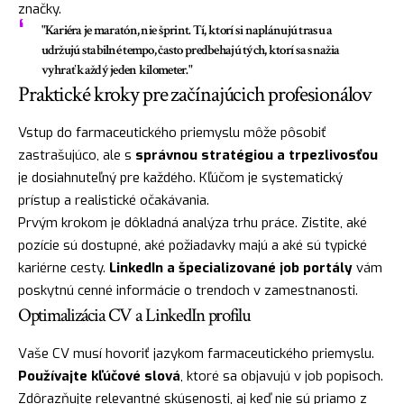
značky.
"Kariéra je maratón, nie šprint. Tí, ktorí si naplánujú trasu a
udržujú stabilné tempo, často predbehajú tých, ktorí sa snažia
vyhrať každý jeden kilometer."
Praktické kroky pre začínajúcich profesionálov
Vstup do farmaceutického priemyslu môže pôsobiť
zastrašujúco, ale s
správnou stratégiou a trpezlivosťou
je dosiahnuteľný pre každého. Kľúčom je systematický
prístup a realistické očakávania.
Prvým krokom je dôkladná analýza trhu práce. Zistite, aké
pozície sú dostupné, aké požiadavky majú a aké sú typické
kariérne cesty.
LinkedIn a špecializované job portály
vám
poskytnú cenné informácie o trendoch v zamestnanosti.
Optimalizácia CV a LinkedIn profilu
Vaše CV musí hovoriť jazykom farmaceutického priemyslu.
Používajte kľúčové slová
, ktoré sa objavujú v job popisoch.
Zdôrazňujte relevantné skúsenosti, aj keď nie sú priamo z