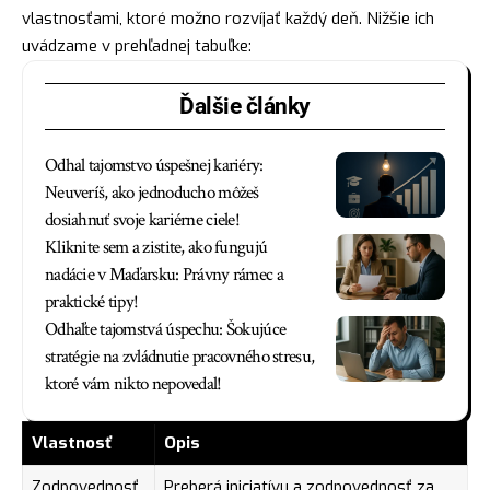
vlastnosťami, ktoré možno rozvíjať každý deň. Nižšie ich
uvádzame v prehľadnej tabuľke:
Ďalšie články
Odhal tajomstvo úspešnej kariéry:
Neuveríš, ako jednoducho môžeš
dosiahnuť svoje kariérne ciele!
Kliknite sem a zistite, ako fungujú
nadácie v Maďarsku: Právny rámec a
praktické tipy!
Odhaľte tajomstvá úspechu: Šokujúce
stratégie na zvládnutie pracovného stresu,
ktoré vám nikto nepovedal!
Vlastnosť
Opis
Zodpovednosť
Preberá iniciatívu a zodpovednosť za