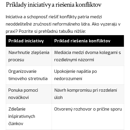
Príklady iniciatívy a riešenia konfliktov
Iniciatíva a schopnosť riešiť konflikty patria medzi
neoddeliteľné zručnosti neformálneho lídra. Ako vyzerajú v
praxi? Pozrite si prehľadnú tabuľku nižšie:
Príklad iniciatívy
Príklad riešenia konfliktov
Navrhnutie zlepšenia
Mediácia medzi dvoma kolegami s
procesu
rozdielnymi názormi
Organizovanie
Upokojenie napätia po
tímového stretnutia
nedorozumení
Ponuka pomoci
Návrh kompromisu pri rozdelení
nováčikovi
úloh
Zdieľanie
Otvorený rozhovor o príčine sporu
inšpiratívnych
článkov