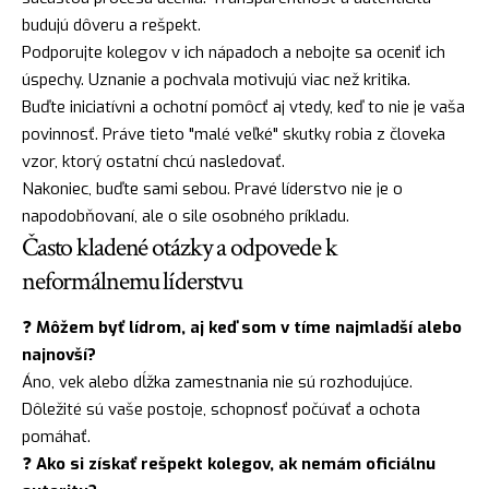
budujú dôveru a rešpekt.
Podporujte kolegov v ich nápadoch a nebojte sa oceniť ich
úspechy. Uznanie a pochvala motivujú viac než kritika.
Buďte iniciatívni a ochotní pomôcť aj vtedy, keď to nie je vaša
povinnosť. Práve tieto "malé veľké" skutky robia z človeka
vzor, ktorý ostatní chcú nasledovať.
Nakoniec, buďte sami sebou. Pravé líderstvo nie je o
napodobňovaní, ale o sile osobného príkladu.
Často kladené otázky a odpovede k
neformálnemu líderstvu
❓
Môžem byť lídrom, aj keď som v tíme najmladší alebo
najnovší?
Áno, vek alebo dĺžka zamestnania nie sú rozhodujúce.
Dôležité sú vaše postoje, schopnosť počúvať a ochota
pomáhať.
❓
Ako si získať rešpekt kolegov, ak nemám oficiálnu