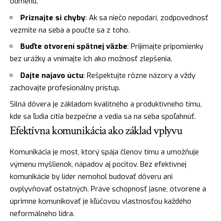
odmenu.
Priznajte si chyby
: Ak sa niečo nepodarí, zodpovednosť
vezmite na seba a poučte sa z toho.
Buďte otvorení spätnej väzbe
: Prijímajte pripomienky
bez urážky a vnímajte ich ako možnosť zlepšenia.
Dajte najavo úctu
: Rešpektujte rôzne názory a vždy
zachovajte profesionálny prístup.
Silná dôvera je základom kvalitného a produktívneho tímu,
kde sa ľudia cítia bezpečne a vedia sa na seba spoľahnúť.
Efektívna komunikácia ako základ vplyvu
Komunikácia je most, ktorý spája členov tímu a umožňuje
výmenu myšlienok, nápadov aj pocitov. Bez efektívnej
komunikácie by líder nemohol budovať dôveru ani
ovplyvňovať ostatných. Práve schopnosť jasne, otvorene a
úprimne komunikovať je kľúčovou vlastnosťou každého
neformálneho lídra.