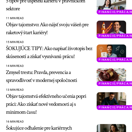
5 tipov pre úspešnú kariéru v právnickom
sektore
FINANCIE/PRÁCA/
11 MIN READ
Objav tajomstvo: Ako nájsť svoju vášeň pre
raketový štart kariéry!
FINANCIE/PRÁCA/
15 MIN READ
ŠOKUJÚCE TIPY: Ako napísať životopis bez
skúseností a získať vysnívanú prácu!
FINANCIE/PRÁCA/
14 MIN READ
Zmysel trestu: Pravda, prevencia a
spravodlivosť v modernej spoločnosti
FINANCIE/PRÁCA/
13 MIN READ
Objav tajomstvá efektívneho učenia popri
práci: Ako získať nové vedomosti aj s
FINANCIE/PRÁCA/
minimom času!
16 MIN READ
Šokujúce odhalenie pre kariérnych