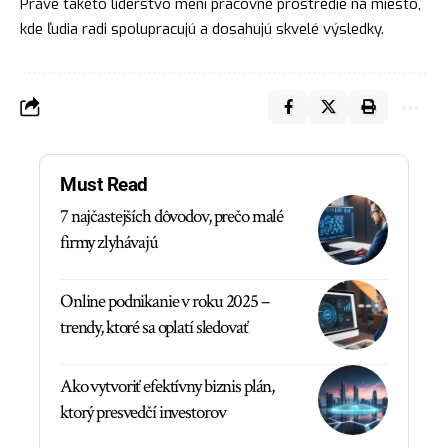
Práve takéto líderstvo mení pracovné prostredie na miesto,
kde ľudia radi spolupracujú a dosahujú skvelé výsledky.
Must Read
7 najčastejších dôvodov, prečo malé
firmy zlyhávajú
Online podnikanie v roku 2025 –
trendy, ktoré sa oplatí sledovať
Ako vytvoriť efektívny biznis plán,
ktorý presvedčí investorov