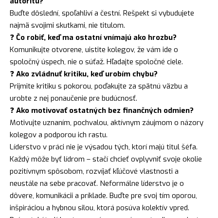
autoritu?
Buďte dôslední, spoľahliví a čestní. Rešpekt si vybudujete
najmä svojimi skutkami, nie titulom.
❓
Čo robiť, keď ma ostatní vnímajú ako hrozbu?
Komunikujte otvorene, uistite kolegov, že vám ide o
spoločný úspech, nie o súťaž. Hľadajte spoločné ciele.
❓
Ako zvládnuť kritiku, keď urobím chybu?
Prijmite kritiku s pokorou, poďakujte za spätnú väzbu a
urobte z nej ponaučenie pre budúcnosť.
❓
Ako motivovať ostatných bez finančných odmien?
Motivujte uznaním, pochvalou, aktívnym záujmom o názory
kolegov a podporou ich rastu.
Líderstvo v práci nie je výsadou tých, ktorí majú titul šéfa.
Každý môže byť lídrom – stačí chcieť ovplyvniť svoje okolie
pozitívnym spôsobom, rozvíjať kľúčové vlastnosti a
neustále na sebe pracovať. Neformálne líderstvo je o
dôvere, komunikácii a príklade. Buďte pre svoj tím oporou,
inšpiráciou a hybnou silou, ktorá posúva kolektív vpred.