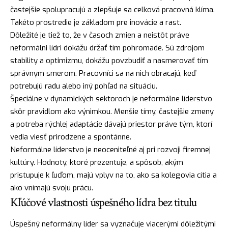
častejšie spolupracujú a zlepšuje sa celková pracovná klíma.
Takéto prostredie je základom pre inovácie a rast.
Dôležité je tiež to, že v časoch zmien a neistôt práve
neformálni lídri dokážu držať tím pohromade. Sú zdrojom
stability a optimizmu, dokážu povzbudiť a nasmerovať tím
správnym smerom. Pracovníci sa na nich obracajú, keď
potrebujú radu alebo iný pohľad na situáciu.
Špeciálne v dynamických sektoroch je neformálne líderstvo
skôr pravidlom ako výnimkou. Menšie tímy, častejšie zmeny
a potreba rýchlej adaptácie dávajú priestor práve tým, ktorí
vedia viesť prirodzene a spontánne.
Neformálne líderstvo je neoceniteľné aj pri rozvoji firemnej
kultúry. Hodnoty, ktoré prezentuje, a spôsob, akým
pristupuje k ľuďom, majú vplyv na to, ako sa kolegovia cítia a
ako vnímajú svoju prácu.
Kľúčové vlastnosti úspešného lídra bez titulu
Úspešný neformálny líder sa vyznačuje viacerými dôležitými