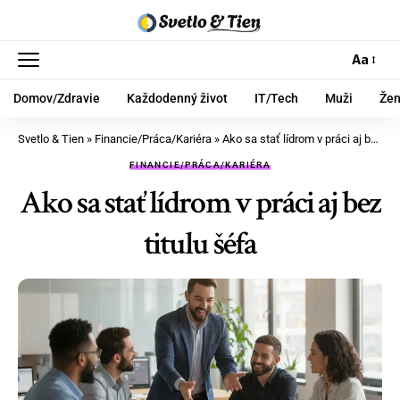
Aa
Domov/Zdravie
Každodenný život
IT/Tech
Muži
Že
Svetlo & Tien
»
Financie/Práca/Kariéra
»
Ako sa stať lídrom v práci aj bez titulu šéfa
FINANCIE/PRÁCA/KARIÉRA
Ako sa stať lídrom v práci aj bez
titulu šéfa