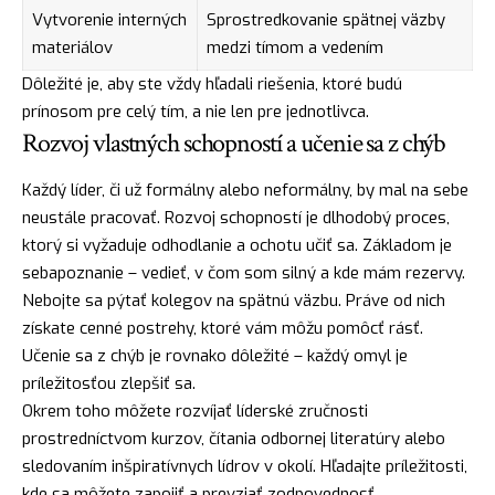
Vytvorenie interných
Sprostredkovanie spätnej väzby
materiálov
medzi tímom a vedením
Dôležité je, aby ste vždy hľadali riešenia, ktoré budú
prínosom pre celý tím, a nie len pre jednotlivca.
Rozvoj vlastných schopností a učenie sa z chýb
Každý líder, či už formálny alebo neformálny, by mal na sebe
neustále pracovať. Rozvoj schopností je dlhodobý proces,
ktorý si vyžaduje odhodlanie a ochotu učiť sa. Základom je
sebapoznanie – vedieť, v čom som silný a kde mám rezervy.
Nebojte sa pýtať kolegov na spätnú väzbu. Práve od nich
získate cenné postrehy, ktoré vám môžu pomôcť rásť.
Učenie sa z chýb je rovnako dôležité – každý omyl je
príležitosťou zlepšiť sa.
Okrem toho môžete rozvíjať líderské zručnosti
prostredníctvom kurzov, čítania odbornej literatúry alebo
sledovaním inšpiratívnych lídrov v okolí. Hľadajte príležitosti,
kde sa môžete zapojiť a prevziať zodpovednosť.