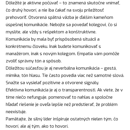
Dôležité je aktívne počúvať – to znamená skutočne vnímať,
čo druhý hovorí, a nie iba čakať na svoju príležitosť
prehovoriť. Otvorená spätná väzba je ďalším kameňom
úspešnej komunikácie. Nebojte sa povedať kolegovi, čo si
myslíte, ale vždy s rešpektom a konštruktívne.
Komunikácia by mala byť prispôsobená situácii a
konkrétnemu človeku. Inak budete komunikovať s
manažérom, inak s novým kolegom. Empatia vám pomôže
zvoliť správny tón a spôsob.
Dôležitou súčasťou je aj neverbálna komunikácia – gestá,
mimika, tón hlasu. Tie často povedia viac než samotné slová.
Snažte sa vysielať pozitívne a otvorené signály.
Efektívna komunikácia je aj o transparentnosti. Ak viete, že v
tíme niečo nefunguje, pomenovať to nahlas a spoločne
hľadať riešenie je oveľa lepšie než predstierať, že problém
neexistuje.
Pamätajte, že silný líder inšpiruje ostatných nielen tým, čo
hovorí, ale aj tým, ako to hovorí.