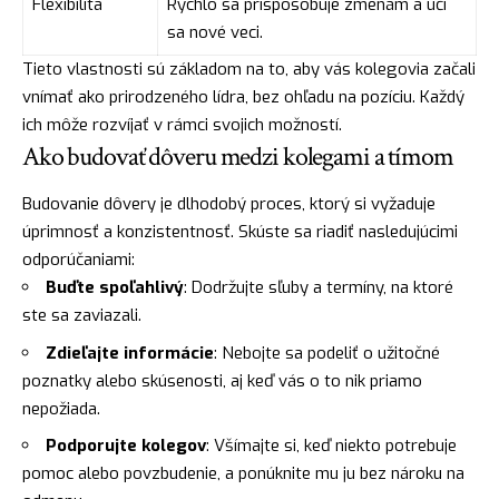
Flexibilita
Rýchlo sa prispôsobuje zmenám a učí
sa nové veci.
Tieto vlastnosti sú základom na to, aby vás kolegovia začali
vnímať ako prirodzeného lídra, bez ohľadu na pozíciu. Každý
ich môže rozvíjať v rámci svojich možností.
Ako budovať dôveru medzi kolegami a tímom
Budovanie dôvery je dlhodobý proces, ktorý si vyžaduje
úprimnosť a konzistentnosť. Skúste sa riadiť nasledujúcimi
odporúčaniami:
Buďte spoľahlivý
: Dodržujte sľuby a termíny, na ktoré
ste sa zaviazali.
Zdieľajte informácie
: Nebojte sa podeliť o užitočné
poznatky alebo skúsenosti, aj keď vás o to nik priamo
nepožiada.
Podporujte kolegov
: Všímajte si, keď niekto potrebuje
pomoc alebo povzbudenie, a ponúknite mu ju bez nároku na