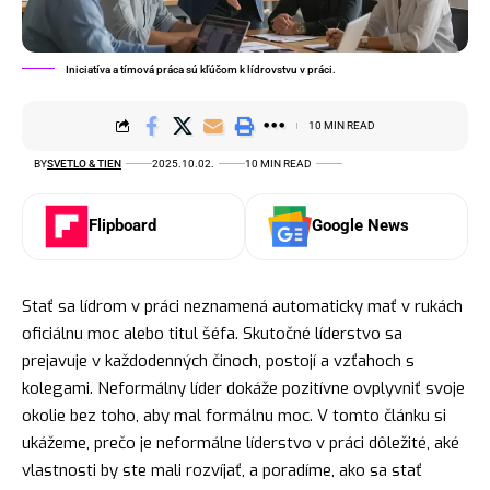
Iniciatíva a tímová práca sú kľúčom k lídrovstvu v práci.
10 MIN READ
BY
SVETLO & TIEN
2025.10.02.
10 MIN READ
Flipboard
Google News
Stať sa lídrom v práci neznamená automaticky mať v rukách
oficiálnu moc alebo titul šéfa. Skutočné líderstvo sa
prejavuje v každodenných činoch, postojí a vzťahoch s
kolegami. Neformálny líder dokáže pozitívne ovplyvniť svoje
okolie bez toho, aby mal formálnu moc. V tomto článku si
ukážeme, prečo je neformálne líderstvo v práci dôležité, aké
vlastnosti by ste mali rozvíjať, a poradíme, ako sa stať