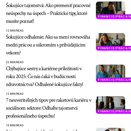
Šokujúce tajomstvá: Ako premeniť pracovné
neúspechy na úspech – Praktické tipy, ktoré
FINANCIE/PRÁCA/
musíte poznať!
12 MIN READ
Šokujúce odhalenie: Ako sa mení rovnováha
medzi prácou a súkromím s pribúdajúcim
FINANCIE/PRÁCA/
vekom?
22 MIN READ
Chýbajúce sestry a kariérne príležitosti v
roku 2025: Čo nás čaká v budúcnosti
FINANCIE/PRÁCA/
zdravotníctva? Odhalené šokujúce fakty!
12 MIN READ
7 neuveriteľných tipov pre raketovú kariéru v
sociálnom sektore: Odhaľte tajomstvá
FINANCIE/PRÁCA/
profesionálneho úspechu!
10 MIN READ