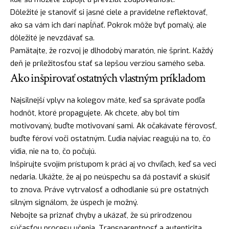
Dôležité je stanoviť si jasné ciele a pravidelne reflektovať,
ako sa vám ich darí napĺňať. Pokrok môže byť pomalý, ale
dôležité je nevzdávať sa.
Pamätajte, že rozvoj je dlhodobý maratón, nie šprint. Každý
deň je príležitosťou stať sa lepšou verziou samého seba.
Ako inšpirovať ostatných vlastným príkladom
Najsilnejší vplyv na kolegov máte, keď sa správate podľa
hodnôt, ktoré propagujete. Ak chcete, aby bol tím
motivovaný, buďte motivovaní sami. Ak očakávate férovosť,
buďte féroví voči ostatným. Ľudia najviac reagujú na to, čo
vidia, nie na to, čo počujú.
Inšpirujte svojím prístupom k práci aj vo chvíľach, keď sa veci
nedaria. Ukážte, že aj po neúspechu sa dá postaviť a skúsiť
to znova. Práve vytrvalosť a odhodlanie sú pre ostatných
silným signálom, že úspech je možný.
Nebojte sa priznať chyby a ukázať, že sú prirodzenou
súčasťou procesu učenia. Transparentnosť a autenticita