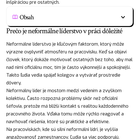
inšpiráciou pre ostatných.
Obsah
Prečo je neformálne líderstvo v práci dôležité
Neformálne líderstvo je kľúčovým faktorom, ktorý môže
výrazne ovplyvniť atmosféru na pracovisku. Keď sa objaví
človek, ktorý dokáže motivovať ostatných bez toho, aby mal
nad nimi oficiálnu moc, tím je často výkonnejší a spokojnejší.
Takíto ľudia vedia spájať kolegov a vytvárať prostredie
dôvery.
Neformálny líder je mostom medzi vedením a zvyškom
kolektívu. Často rozpozná problémy skôr než oficiálni
šéfovia, pretože má bližší kontakt s realitou každodenného
pracovného života. Vďaka tomu môže rýchlo reagovať a
navrhovať riešenia, ktoré sú praktické a efektívne.
Na pracoviskách, kde sú silní neformálni lídri, je vyššia
angažovanosť zamestnancov. Ľudia sa viac podporujú,