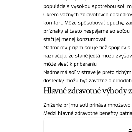
populácie s vysokou spotrebou soli ma
Okrem vážnych zdravotných dôsledkov
komfort. Môže spôsobovať opuchy, zadrž
príznaky si často nespájame so soľou,
stačí jej menej konzumovať.
Nadmerný príjem soli je tiež spojený s
naznačujú, že slané jedlá môžu zvyšova
môže viesť k priberaniu.
Nadmerná soľ v strave je preto tichým
dôsledky môžu byť závažné a dlhodob
Hlavné zdravotné výhody zn
Zníženie príjmu soli prináša množstvo 
Medzi hlavné zdravotné benefity patria