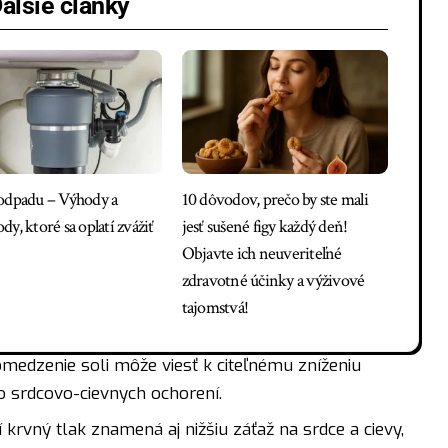
alšie články
odpadu – Výhody a
10 dôvodov, prečo by ste mali
y, ktoré sa oplatí zvážiť
jesť sušené figy každý deň!
Objavte ich neuveriteľné
zdravotné účinky a výživové
tajomstvá!
medzenie soli môže viesť k citeľnému zníženiu
ko srdcovo-cievnych ochorení.
 krvný tlak znamená aj nižšiu záťaž na srdce a cievy,