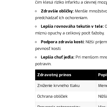
čím klesá riziko infarktu a cievnej moz
Zdravšie obličky:
Menšie množstvo 
predchádzať ich ochoreniam.
Lepšia rovnováha tekutín v tele:
O
miznú opuchy a celkový pocit ťažoby.
Podpora zdravia kostí:
Nižší príjem
pevnosť kostí.
Lepšia chuť jedla:
Pri menšom množs
potravín.
Zdravotný prínos
Popi
Zníženie krvného tlaku
Mene
Ochrana obličiek
Nižš