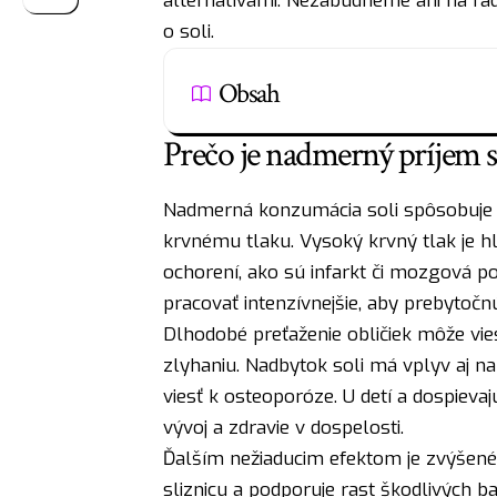
alternatívami. Nezabudneme ani na rady
o soli.
Obsah
Prečo je nadmerný príjem s
Nadmerná konzumácia soli spôsobuje v
krvnému tlaku. Vysoký krvný tlak je hl
ochorení, ako sú infarkt či mozgová p
pracovať intenzívnejšie, aby prebytočnú 
Dlhodobé preťaženie obličiek môže vie
zlyhaniu. Nadbytok soli má vplyv aj na
viesť k osteoporóze. U detí a dospieva
vývoj a zdravie v dospelosti.
Ďalším nežiaducim efektom je zvýšené r
sliznicu a podporuje rast škodlivých ba