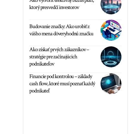
Ako vytvoriť efektívny biznis plán,
ktorý presvedčí investorov
Budovanie značky: Ako urobiť z
vášho mena dôveryhodnú značku
Ako získať prvých zákazníkov –
stratégie pre začínajúcich
podnikateľov
Financie pod kontrolou – základy
cash flow, ktoré musí poznať každý
podnikateľ