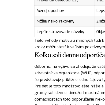
Prevencia osteoporózy
Viac 
Menej opuchov
Lepš
Nižšie riziko rakoviny
Zníž
Lepšie stravovacie návyky
Obja
Tieto výhody motivujú mnohých ľudí k 
kroky môžu viesť k veľkým pozitívny
Koľko soli denne odporúča
Odborníci na výživu sa zhodujú, že väčš
zdravotnícka organizácia (WHO) odpor
čo predstavuje približne jednu čajovú ly
Pre deti je toto množstvo ešte nižšie a
gramy soli denne, tínedžeri maximáln
domácnostiach toto odporúčanie niek