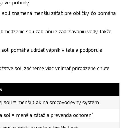
govej príhody.
soli znamená menšiu záťaž pre obličky, čo pomáha
bmedzenie soli zabraňuje zadržiavaniu vody, takže
 soli pomáha udržať vápnik v tele a podporuje
tve soli začneme viac vnímať prirodzené chute
s
j soli = menší tlak na srdcovocievny systém
ia soľ = menšia záťaž a prevencia ochorení