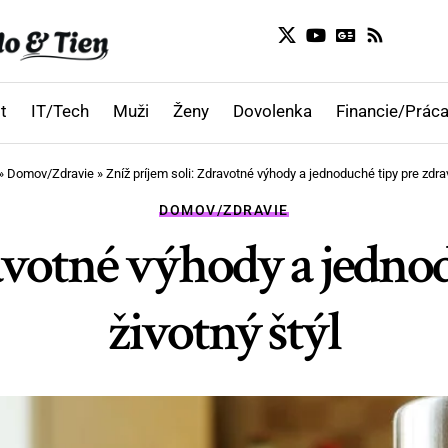
t
IT/Tech
Muži
Ženy
Dovolenka
Financie/Práca
»
Domov/Zdravie
»
Zníž príjem soli: Zdravotné výhody a jednoduché tipy pre zdrav
DOMOV/ZDRAVIE
ravotné výhody a jednod
životný štýl