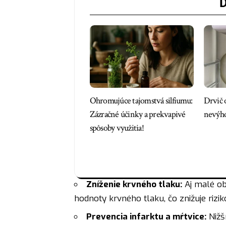
Ď
Ohromujúce tajomstvá silfiumu:
Drvič 
Zázračné účinky a prekvapivé
nevýhod
spôsoby využitia!
Zníženie krvného tlaku:
Aj malé ob
hodnoty krvného tlaku, čo znižuje rizi
Prevencia infarktu a mŕtvice:
Nižší