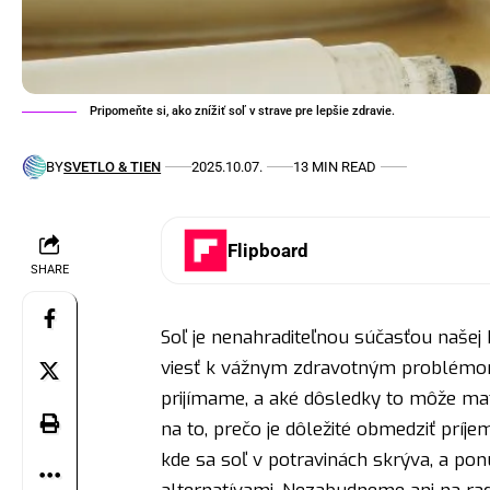
Pripomeňte si, ako znížiť soľ v strave pre lepšie zdravie.
BY
SVETLO & TIEN
2025.10.07.
13 MIN READ
Flipboard
SHARE
Soľ je nenahraditeľnou súčasťou našej
viesť k vážnym zdravotným problémom.
prijímame, a aké dôsledky to môže ma
na to, prečo je dôležité obmedziť príje
kde sa soľ v potravinách skrýva, a pon