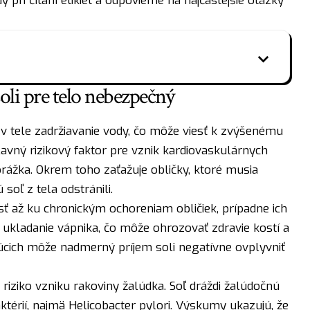
 pri čítaní etikiet a odpovieme na najčastejšie otázky
oli pre telo nebezpečný
 tele zadržiavanie vody, čo môže viesť k zvýšenému
avný rizikový faktor pre vznik kardiovaskulárnych
orážka. Okrem toho zaťažuje obličky, ktoré musia
soľ z tela odstránili.
sť až ku chronickým ochoreniam obličiek, prípadne ich
 ukladanie vápnika, čo môže ohrozovať zdravie kostí a
júcich môže nadmerný príjem soli negatívne ovplyvniť
iziko vzniku rakoviny žalúdka. Soľ dráždi žalúdočnú
ktérií, najmä Helicobacter pylori. Výskumy ukazujú, že