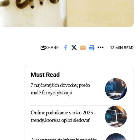
SHARE
13 MIN READ
Must Read
7 najčastejších dôvodov, prečo
malé firmy zlyhávajú
Online podnikanie v roku 2025 –
trendy, ktoré sa oplatí sledovať