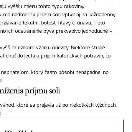
jú vyššiu mieru tohto typu rakoviny.
 má nadmerný príjem soli vplyv aj na každodenný
iavanie tekutín, bolesti hlavy či únavu. Tieto
 no ich odstránenie býva prekvapivo jednoduché –
 vyšším rizikom vzniku obezity. Niektoré štúdie
ť chuť do jedla a príjem kalorických potravín, čo
 nepriateľom, ktorý často pôsobí nenápadne, no
é.
íženia príjmu soli
výhod, ktoré sa prejavia už po niekoľkých týždňoch.
: