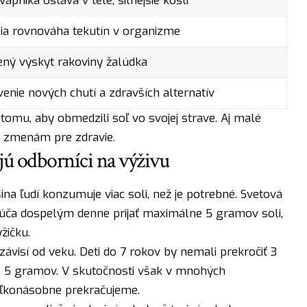
vápnika ostáva v tele, silnejšie kosti
ia rovnováha tekutín v organizme
ený výskyt rakoviny žalúdka
venie nových chutí a zdravších alternatív
tomu, aby obmedzili soľ vo svojej strave. Aj malé
m zmenám pre zdravie.
jú odborníci na výživu
ina ľudí konzumuje viac soli, než je potrebné. Svetová
úča dospelým denne prijať maximálne 5 gramov soli,
žičku.
 závisí od veku. Deti do 7 rokov by nemali prekročiť 3
e 5 gramov. V skutočnosti však v mnohých
oľkonásobne prekračujeme.