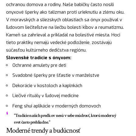
ochranou domova a rodiny. Naše babičky často nosili
onyxové šperky ako talizman proti urieknutiu a zlému oku.
V moravských a sliezskych oblastiach sa ónyx používal v
ľudovom liečiteľstve na liečbu bolestí kĺbov a reumatizmu.
Kameň sa zahrieval a prikladal na bolestivé miesta. Hoci
tieto praktiky nemajú vedecké podloženie, zostávajú
súčasťou kultúrneho dedičstva regiónu.
Slovenské tradície s ónyxom:
Ochranné amulety pre deti
Svadobné šperky pre šťastie v manželstve
Dekorácie v kostoloch a kaplnkách
Liečivé rituály v ľudovej medicíne
Feng shui aplikácie v moderných domovoch
"Tradície našich predkov nesú v sebe múdrosť, ktorú moderný
svet často prehliadne."
Moderné trendy a budúcnosť