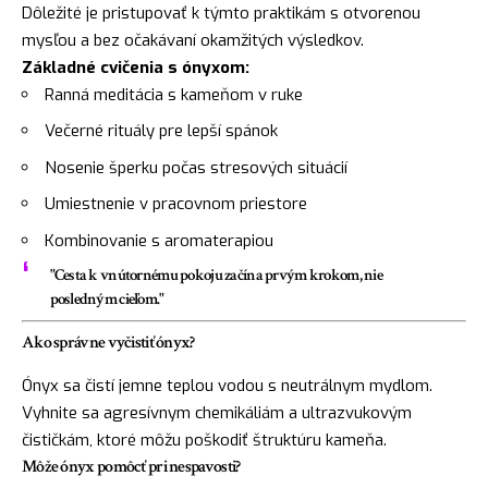
Dôležité je pristupovať k týmto praktikám s otvorenou
mysľou a bez očakávaní okamžitých výsledkov.
Základné cvičenia s ónyxom:
Ranná meditácia s kameňom v ruke
Večerné rituály pre lepší spánok
Nosenie šperku počas stresových situácií
Umiestnenie v pracovnom priestore
Kombinovanie s aromaterapiou
"Cesta k vnútornému pokoju začína prvým krokom, nie
posledným cieľom."
Ako správne vyčistiť ónyx?
Ónyx sa čistí jemne teplou vodou s neutrálnym mydlom.
Vyhnite sa agresívnym chemikáliám a ultrazvukovým
čističkám, ktoré môžu poškodiť štruktúru kameňa.
Môže ónyx pomôcť pri nespavosti?