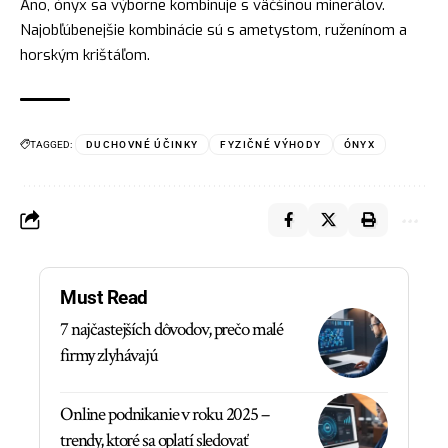
Áno, ónyx sa výborne kombinuje s väčšinou minerálov.
Najobľúbenejšie kombinácie sú s ametystom, ruženínom a
horským krištáľom.
TAGGED:
DUCHOVNÉ ÚČINKY
FYZIČNÉ VÝHODY
ÓNYX
Must Read
7 najčastejších dôvodov, prečo malé
firmy zlyhávajú
Online podnikanie v roku 2025 –
trendy, ktoré sa oplatí sledovať