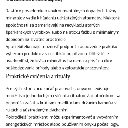
Rastúce povedomie o environmentálnych dopadoch ťažby
minerálov vedie k hľadaniu udržateľných alternatív. Niektoré
spoločnosti sa zameriavajú na recykláciu starých
šperkárskych výrobkov alebo na etickú ťažbu s minimálnym
dopadom na životné prostredie.
Spotrebitelia majú možnosť podporiť zodpovedné praktiky
výberom produktov s certifikáciou pôvodu. Dôležité je
uvedomiť si, že krása minerálov by nemala prísť na úkor
poškodzovania prírody alebo exploatácie pracovníkov.
Praktické cvičenia a rituály
Pre tých, ktorí chcú začať pracovať s ónyxom, existuje
množstvo jednoduchých cvičení a rituálov. Začiatočníkom sa
odporúča začať s krátkymi meditáciami držaním kameňa v
rukách a sústredeným dýchaním.
Pokročilejší praktikanti môžu experimentovať s vytváraním
energetických mriežok alebo používaním ónyxu počas jogy.