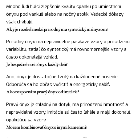
Mnoho ľudí hlási zlepšenie kvality spánku po umiestnení
ónyxu pod vankúš alebo na nočný stolík. Vedecké dôkazy
však chýbajú.
Aký je rozdiel medzi prírodným a syntetickým ónyxom?
Prírodný ónyx má nepravidelné pásikavé vzory a prirodzenú
variabilitu, zatiaľ čo syntetický má rovnomernejšie vzory a
často dokonalejší vzhľad.
Je bezpečné nosiť ónyx každý deň?
Áno, ónyx je dostatočne tvrdý na každodenné nosenie.
Odporúča sa ho občas vyčistiť a energeticky nabiť.
Ako rozpoznám pravý ónyx od imitácie?
Pravý ónyx je chladný na dotyk, má prirodzenú hmotnosť a
nepravidelné vzory. Imitácie sú často ľahšie a majú dokonalé,
opakujúce sa vzory.
Môžem kombinovať ónyx s inými kameňmi?