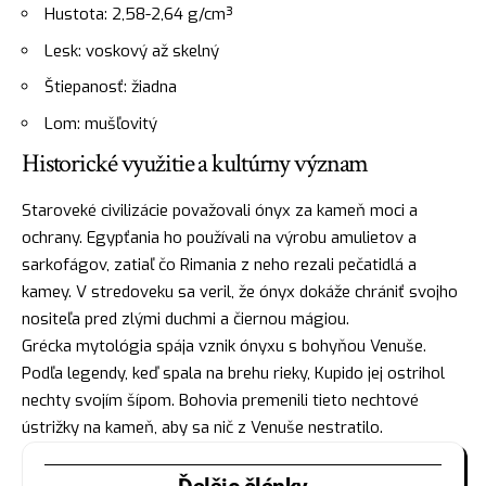
Hustota: 2,58-2,64 g/cm³
Lesk: voskový až skelný
Štiepanosť: žiadna
Lom: mušľovitý
Historické využitie a kultúrny význam
Staroveké civilizácie považovali ónyx za kameň moci a
ochrany. Egypťania ho používali na výrobu amulietov a
sarkofágov, zatiaľ čo Rimania z neho rezali pečatidlá a
kamey. V stredoveku sa veril, že ónyx dokáže chrániť svojho
nositeľa pred zlými duchmi a čiernou mágiou.
Grécka mytológia spája vznik ónyxu s bohyňou Venuše.
Podľa legendy, keď spala na brehu rieky, Kupido jej ostrihol
nechty svojím šípom. Bohovia premenili tieto nechtové
ústrižky na kameň, aby sa nič z Venuše nestratilo.