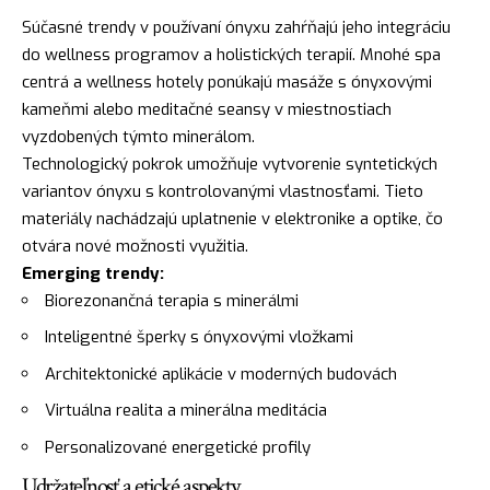
Súčasné trendy v používaní ónyxu zahŕňajú jeho integráciu
do wellness programov a holistických terapií. Mnohé spa
centrá a wellness hotely ponúkajú masáže s ónyxovými
kameňmi alebo meditačné seansy v miestnostiach
vyzdobených týmto minerálom.
Technologický pokrok umožňuje vytvorenie syntetických
variantov ónyxu s kontrolovanými vlastnosťami. Tieto
materiály nachádzajú uplatnenie v elektronike a optike, čo
otvára nové možnosti využitia.
Emerging trendy:
Biorezonančná terapia s minerálmi
Inteligentné šperky s ónyxovými vložkami
Architektonické aplikácie v moderných budovách
Virtuálna realita a minerálna meditácia
Personalizované energetické profily
Udržateľnosť a etické aspekty