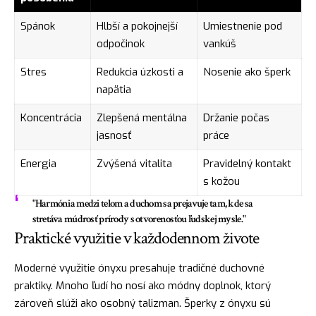
Spánok
Hlbší a pokojnejší
Umiestnenie pod
odpočinok
vankúš
Stres
Redukcia úzkosti a
Nosenie ako šperk
napätia
Koncentrácia
Zlepšená mentálna
Držanie počas
jasnosť
práce
Energia
Zvýšená vitalita
Pravidelný kontakt
s kožou
"Harmónia medzi telom a duchom sa prejavuje tam, kde sa
stretáva múdrosť prírody s otvorenosťou ľudskej mysle."
Praktické využitie v každodennom živote
Moderné využitie ónyxu presahuje tradičné duchovné
praktiky. Mnoho ľudí ho nosí ako módny doplnok, ktorý
zároveň slúži ako osobný talizman. Šperky z ónyxu sú