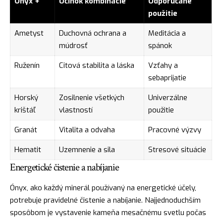
Ónyx +
Účinok kombinácie
Odporúčané
použitie
Ametyst
Duchovná ochrana a
Meditácia a
múdrosť
spánok
Ruženín
Citová stabilita a láska
Vzťahy a
sebaprijatie
Horský
Zosilnenie všetkých
Univerzálne
krištáľ
vlastností
použitie
Granát
Vitalita a odvaha
Pracovné výzvy
Hematit
Uzemnenie a sila
Stresové situácie
Energetické čistenie a nabíjanie
Ónyx, ako každý minerál používaný na energetické účely,
potrebuje pravidelné čistenie a nabíjanie. Najjednoduchším
sposôbom je vystavenie kameňa mesačnému svetlu počas