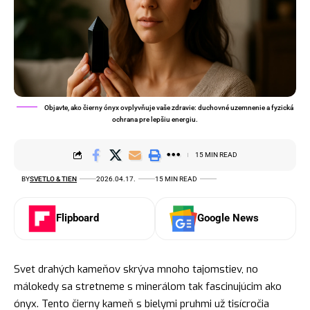
Objavte, ako čierny ónyx ovplyvňuje vaše zdravie: duchovné uzemnenie a fyzická
ochrana pre lepšiu energiu.
15 MIN READ
BY
SVETLO & TIEN
2026.04.17.
15 MIN READ
Flipboard
Google News
Svet drahých kameňov skrýva mnoho tajomstiev, no
málokedy sa stretneme s minerálom tak fascinujúcim ako
ónyx. Tento čierny kameň s bielymi pruhmi už tisícročia