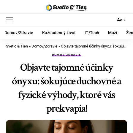
Aa
Domov/Zdravie
Každodenný život
IT/Tech
Muži
Že
Svetlo & Tien
»
Domov/Zdravie
»
Objavte tajomné účinky ónyxu: šokujúce duchovné a fyzické výhody, ktoré vás prekvapia!
DOMOV/ZDRAVIE
Objavte tajomné účinky
ónyxu: šokujúce duchovné a
fyzické výhody, ktoré vás
prekvapia!