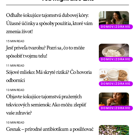
Odhaľte šokujúce tajomstvá dubovej kôry:
Úžasné účinky a spôsoby použitia, ktoré vám
DOMOV/ZDRAVIE
zmenia život!
15 MIN READ
Jesť priveľa tvarohu? Pozri sa, čo to môže
spôsobiť tvojmu telu!
DOMOV/ZDRAVIE
11 MIN READ
Sójové mlieko: Má skryté riziká? Čo hovoria
odborníci
DOMOV/ZDRAVIE
13 MIN READ
Objavte šokujúce tajomstvá pražených
tekvicových semienok: Ako môžu zlepšiť
DOMOV/ZDRAVIE
vaše zdravie?
10 MIN READ
Cesnak – prírodné antibiotikum a posilňovač