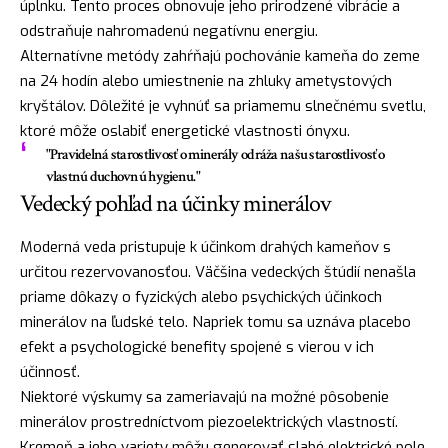
úplnku. Tento proces obnovuje jeho prirodzené vibrácie a
odstraňuje nahromadenú negatívnu energiu.
Alternatívne metódy zahŕňajú pochovánie kameňa do zeme
na 24 hodín alebo umiestnenie na zhluky ametystových
kryštálov. Dôležité je vyhnúť sa priamemu slnečnému svetlu,
ktoré môže oslabiť energetické vlastnosti ónyxu.
"Pravidelná starostlivosť o minerály odráža našu starostlivosť o
vlastnú duchovnú hygienu."
Vedecký pohľad na účinky minerálov
Moderná veda pristupuje k účinkom drahých kameňov s
určitou rezervovanosťou. Väčšina vedeckých štúdií nenašla
priame dôkazy o fyzických alebo psychických účinkoch
minerálov na ľudské telo. Napriek tomu sa uznáva placebo
efekt a psychologické benefity spojené s vierou v ich
účinnosť.
Niektoré výskumy sa zameriavajú na možné pôsobenie
minerálov prostredníctvom piezoelektrických vlastností.
Kremeň a jeho variety môžu generovať slabé elektrické pole,