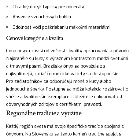
Chladný dotyk typický pre minerály
Absence vzduchových bublín
Odolnosť voči poškriabaniu mäkkými materiálmi
Cenové kategórie a kvalita
Cena ónyxu závisí od veľkosti, kvality opracovania a pôvodu.
Najdrahšie sú kusy s výrazným kontrastom medzi svetlými
a tmavými pásmi. Brazílsky ónyx sa považuje za
najkvalitnejší, zatiaľ čo mexické variety sú dostupnejšie.
Pre začiatočníkov sa odporúčajú menšie kusy alebo
jednoduché šperky. Postupne sa môže kolekcia rozširovať o
väčšie a kvalitnejšie exempláre. Dôležité je nakupovať od
dôveryhodných zdrojov s certifikátmi pravosti.
Regionálne tradície a využitie
Každý región sveta má svoje špecifické tradície spojené s
ónyxom. Na Slovensku sa tento kameň tradične spájal s