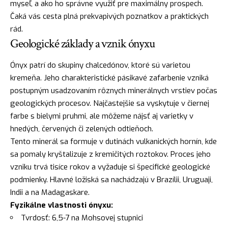
myseľ, a ako ho správne využiť pre maximálny prospech.
Čaká vás cesta plná prekvapivých poznatkov a praktických
rád.
Geologické základy a vznik ónyxu
Ónyx patrí do skupiny chalcedónov, ktoré sú varietou
kremeňa. Jeho charakteristické pásikavé zafarbenie vzniká
postupným usadzovaním rôznych minerálnych vrstiev počas
geologických procesov. Najčastejšie sa vyskytuje v čiernej
farbe s bielymi pruhmi, ale môžeme nájsť aj varietky v
hnedých, červených či zelených odtieňoch.
Tento minerál sa formuje v dutinách vulkanických hornín, kde
sa pomaly kryštalizuje z kremičitých roztokov. Proces jeho
vzniku trvá tisíce rokov a vyžaduje si špecifické geologické
podmienky. Hlavné ložiská sa nachádzajú v Brazílii, Uruguaji,
Indii a na Madagaskare.
Fyzikálne vlastnosti ónyxu:
Tvrdosť: 6,5-7 na Mohsovej stupnici