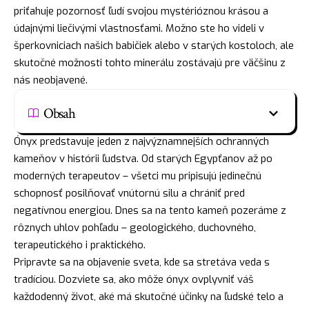
priťahuje pozornosť ľudí svojou mystérióznou krásou a
údajnými liečivými vlastnosťami. Možno ste ho videli v
šperkovniciach našich babičiek alebo v starých kostoloch, ale
skutočné možnosti tohto minerálu zostávajú pre väčšinu z
nás neobjavené.
Obsah
Ónyx predstavuje jeden z najvýznamnejších ochranných
kameňov v histórii ľudstva. Od starých Egypťanov až po
moderných terapeutov – všetci mu pripisujú jedinečnú
schopnosť posilňovať vnútornú silu a chrániť pred
negatívnou energiou. Dnes sa na tento kameň pozeráme z
rôznych uhlov pohľadu – geologického, duchovného,
terapeutického i praktického.
Pripravte sa na objavenie sveta, kde sa stretáva veda s
tradíciou. Dozviete sa, ako môže ónyx ovplyvniť váš
každodenný život, aké má skutočné účinky na ľudské telo a