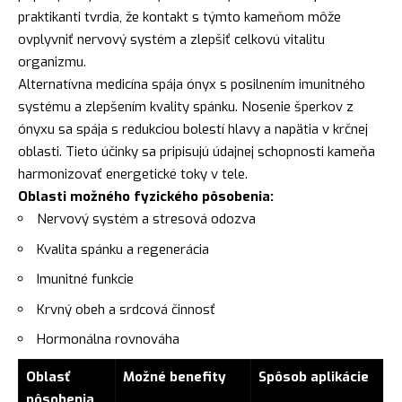
praktikanti tvrdia, že kontakt s týmto kameňom môže
ovplyvniť nervový systém a zlepšiť celkovú vitalitu
organizmu.
Alternatívna medicína spája ónyx s posilnením imunitného
systému a zlepšením kvality spánku. Nosenie šperkov z
ónyxu sa spája s redukciou bolestí hlavy a napätia v krčnej
oblasti. Tieto účinky sa pripisujú údajnej schopnosti kameňa
harmonizovať energetické toky v tele.
Oblasti možného fyzického pôsobenia:
Nervový systém a stresová odozva
Kvalita spánku a regenerácia
Imunitné funkcie
Krvný obeh a srdcová činnosť
Hormonálna rovnováha
Oblasť
Možné benefity
Spôsob aplikácie
pôsobenia