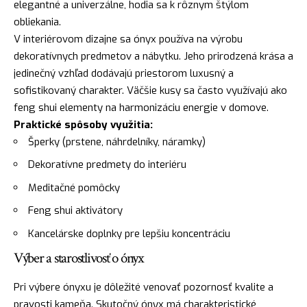
elegantné a univerzálne, hodia sa k rôznym štýlom
obliekania.
V interiérovom dizajne sa ónyx používa na výrobu
dekoratívnych predmetov a nábytku. Jeho prirodzená krása a
jedinečný vzhľad dodávajú priestorom luxusný a
sofistikovaný charakter. Väčšie kusy sa často využívajú ako
feng shui elementy na harmonizáciu energie v domove.
Praktické spôsoby využitia:
Šperky (prstene, náhrdelníky, náramky)
Dekoratívne predmety do interiéru
Meditačné pomôcky
Feng shui aktivátory
Kancelárske doplnky pre lepšiu koncentráciu
Výber a starostlivosť o ónyx
Pri výbere ónyxu je dôležité venovať pozornosť kvalite a
pravosti kameňa. Skutočný ónyx má charakteristické