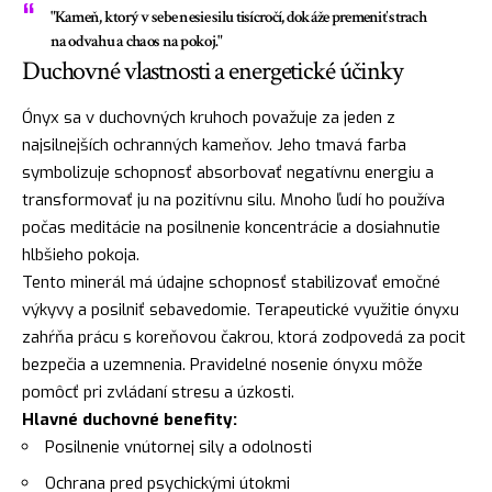
"Kameň, ktorý v sebe nesie silu tisícročí, dokáže premeniť strach
na odvahu a chaos na pokoj."
Duchovné vlastnosti a energetické účinky
Ónyx sa v duchovných kruhoch považuje za jeden z
najsilnejších ochranných kameňov. Jeho tmavá farba
symbolizuje schopnosť absorbovať negatívnu energiu a
transformovať ju na pozitívnu silu. Mnoho ľudí ho používa
počas meditácie na posilnenie koncentrácie a dosiahnutie
hlbšieho pokoja.
Tento minerál má údajne schopnosť stabilizovať emočné
výkyvy a posilniť sebavedomie. Terapeutické využitie ónyxu
zahŕňa prácu s koreňovou čakrou, ktorá zodpovedá za pocit
bezpečia a uzemnenia. Pravidelné nosenie ónyxu môže
pomôcť pri zvládaní stresu a úzkosti.
Hlavné duchovné benefity:
Posilnenie vnútornej sily a odolnosti
Ochrana pred psychickými útokmi