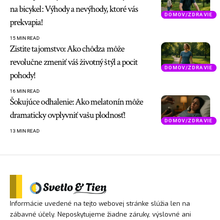
na bicykel: Výhody a nevýhody, ktoré vás
DOMOV/ZDRAVIE
prekvapia!
15 MIN READ
Zistite tajomstvo: Ako chôdza môže
revolučne zmeniť váš životný štýl a pocit
DOMOV/ZDRAVIE
pohody!
16 MIN READ
Šokujúce odhalenie: Ako melatonín môže
dramaticky ovplyvniť vašu plodnosť!
DOMOV/ZDRAVIE
13 MIN READ
Informácie uvedené na tejto webovej stránke slúžia len na
zábavné účely. Neposkytujeme žiadne záruky, výslovné ani