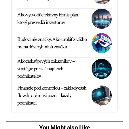
Ako vytvoriť efektívny biznis plán,
ktorý presvedčí investorov
Budovanie značky: Ako urobiť z vášho
mena dôveryhodnú značku
Ako získať prvých zákazníkov –
stratégie pre začínajúcich
podnikateľov
Financie pod kontrolou – základy cash
flow, ktoré musí poznať každý
podnikateľ
You Might also Like