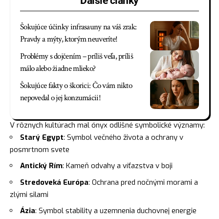
Ďalšie články
Šokujúce účinky infrasauny na váš zrak:
Pravdy a mýty, ktorým neuveríte!
Problémy s dojčením – príliš veľa, príliš
málo alebo žiadne mlieko?
Šokujúce fakty o škorici: Čo vám nikto
nepovedal o jej konzumácii!
V rôznych kultúrach mal ónyx odlišné symbolické významy:
Starý Egypt
: Symbol večného života a ochrany v
posmrtnom svete
Antický Rím
: Kameň odvahy a víťazstva v boji
Stredoveká Európa
: Ochrana pred nočnými morami a
zlými silami
Ázia
: Symbol stability a uzemnenia duchovnej energie