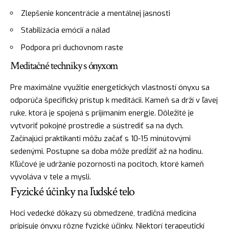
Zlepšenie koncentrácie a mentálnej jasnosti
Stabilizácia emócií a nálad
Podpora pri duchovnom raste
Meditačné techniky s ónyxom
Pre maximálne využitie energetických vlastností ónyxu sa
odporúča špecifický prístup k meditácii. Kameň sa drží v ľavej
ruke, ktorá je spojená s prijímaním energie. Dôležité je
vytvoriť pokojné prostredie a sústrediť sa na dych.
Začínajúci praktikanti môžu začať s 10-15 minútovými
sedenými. Postupne sa doba môže predĺžiť až na hodinu.
Kľúčové je udržanie pozornosti na pocitoch, ktoré kameň
vyvoláva v tele a mysli.
Fyzické účinky na ľudské telo
Hoci vedecké dôkazy sú obmedzené, tradičná medicína
pripisuje ónyxu rôzne fyzické účinky. Niektorí terapeutickí