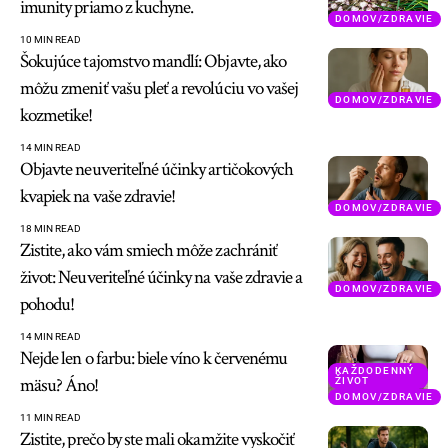
imunity priamo z kuchyne.
DOMOV/ZDRAVIE
10 MIN READ
Šokujúce tajomstvo mandlí: Objavte, ako
môžu zmeniť vašu pleť a revolúciu vo vašej
DOMOV/ZDRAVIE
kozmetike!
14 MIN READ
Objavte neuveriteľné účinky artičokových
kvapiek na vaše zdravie!
DOMOV/ZDRAVIE
18 MIN READ
Zistite, ako vám smiech môže zachrániť
život: Neuveriteľné účinky na vaše zdravie a
DOMOV/ZDRAVIE
pohodu!
14 MIN READ
Nejde len o farbu: biele víno k červenému
KAŽDODENNÝ
mäsu? Áno!
ŽIVOT
DOMOV/ZDRAVIE
11 MIN READ
Zistite, prečo by ste mali okamžite vyskočiť