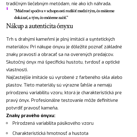
tradičným liečebným metódam, nie ako ich náhrada.
"Múdrosť spočíva v schopnosti rozlíšiť medzi tým, čo môžeme
dokázať, a tým, čo môžeme zažiť."
Nákup a autenticita ónyxu
Trh s drahými kameňmi je plný imitácií a syntetických
materiálov. Pri nákupe ónyxu je dôležité poznať základné
znaky pravosti a obracať sa na overených predajcov.
Skutočný ónyx má špecifickú hustotu, tvrdosť a optické
vlastnosti.
Najčastejšie imitácie sú vyrobené z farbeného skla alebo
plastov. Tieto materiály sú výrazne ľahšie a nemajú
prirodzenú variabilitu vzoru, ktorá je charakteristická pre
pravý ónyx. Profesionálne testovanie môže definitívne
potvrdiť pravosť kameňa.
Znaky pravého ónyxu:
Prirodzená variabilita pásikového vzoru
Charakteristická hmotnosť a hustota