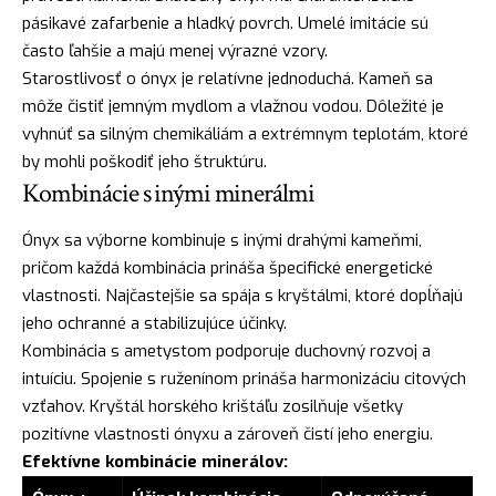
pásikavé zafarbenie a hladký povrch. Umelé imitácie sú
často ľahšie a majú menej výrazné vzory.
Starostlivosť o ónyx je relatívne jednoduchá. Kameň sa
môže čistiť jemným mydlom a vlažnou vodou. Dôležité je
vyhnúť sa silným chemikáliám a extrémnym teplotám, ktoré
by mohli poškodiť jeho štruktúru.
Kombinácie s inými minerálmi
Ónyx sa výborne kombinuje s inými drahými kameňmi,
pričom každá kombinácia prináša špecifické energetické
vlastnosti. Najčastejšie sa spája s kryštálmi, ktoré dopĺňajú
jeho ochranné a stabilizujúce účinky.
Kombinácia s ametystom podporuje duchovný rozvoj a
intuíciu. Spojenie s ruženínom prináša harmonizáciu citových
vzťahov. Kryštál horského krištáľu zosilňuje všetky
pozitívne vlastnosti ónyxu a zároveň čistí jeho energiu.
Efektívne kombinácie minerálov: