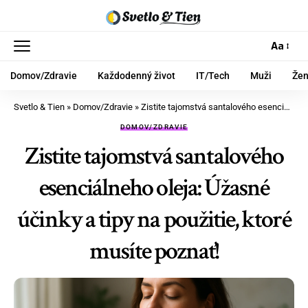
Aa
Domov/Zdravie
Každodenný život
IT/Tech
Muži
Že
Svetlo & Tien
»
Domov/Zdravie
»
Zistite tajomstvá santalového esenciálneho oleja: Úžasné účinky a tipy na použitie, ktoré musíte poznať!
DOMOV/ZDRAVIE
Zistite tajomstvá santalového
esenciálneho oleja: Úžasné
účinky a tipy na použitie, ktoré
musíte poznať!