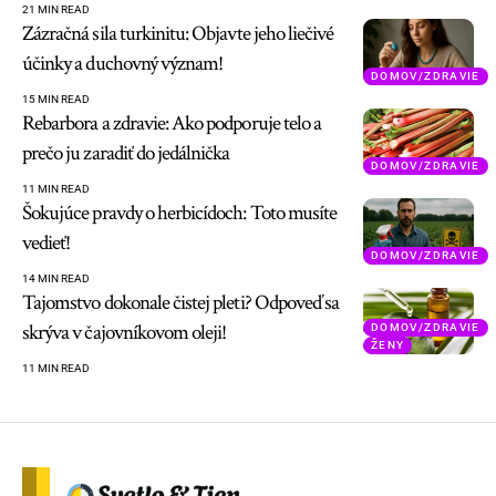
21 MIN READ
Zázračná sila turkinitu: Objavte jeho liečivé
účinky a duchovný význam!
DOMOV/ZDRAVIE
15 MIN READ
Rebarbora a zdravie: Ako podporuje telo a
prečo ju zaradiť do jedálnička
DOMOV/ZDRAVIE
11 MIN READ
Šokujúce pravdy o herbicídoch: Toto musíte
vedieť!
DOMOV/ZDRAVIE
14 MIN READ
Tajomstvo dokonale čistej pleti? Odpoveď sa
skrýva v čajovníkovom oleji!
DOMOV/ZDRAVIE
ŽENY
11 MIN READ