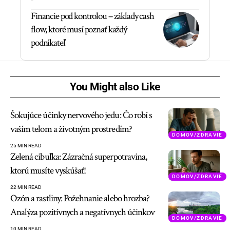
Financie pod kontrolou – základy cash
flow, ktoré musí poznať každý
podnikateľ
You Might also Like
Šokujúce účinky nervového jedu: Čo robí s
vaším telom a životným prostredím?
DOMOV/ZDRAVIE
25 MIN READ
Zelená cibuľka: Zázračná superpotravina,
ktorú musíte vyskúšať!
DOMOV/ZDRAVIE
22 MIN READ
Ozón a rastliny: Požehnanie alebo hrozba?
Analýza pozitívnych a negatívnych účinkov
DOMOV/ZDRAVIE
10 MIN READ