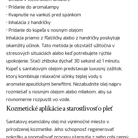
• Pridanie do aromalampy
• Kvapnutie na vankúš pred spánkom
• Inhalácia z handričky
• Pridanie do kúpeľa s nosným olejom
Inhalácia priamo z fľaštičky alebo z handričky poskytuje
okamžitý účinok. Táto metóda je obzvlášť užitočná v
stresových situáciách alebo keď potrebujete rýchle
upokojenie. Stačí zhlboka dýchať 30 sekúnd až 1 minútu.
Kúpeľ s santalovým olejom predstavuje luxusný zážitok,
ktorý kombinuje relaxačné účinky teplej vody s
aromaterapeutickými benefitmi. Nezabudnite olej najprv
rozmiešať s nosným olejom alebo mliekom, aby sa
rovnomerne rozpustil vo vode.
Kozmetické aplikácie a starostlivosť o pleť
Santalový esenciálny olej má výnimočné miesto v
prirodzenej kozmetike. Jeho schopnosť regenerovať
pokožku a spomaľovať procesy starnutia z neho robí cenný