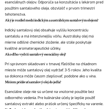
esenciálnych olejov. Odporúča sa konzultácia s lekárom pred
použitím santalového oleja, obzvlášť v prvom trimestri
tehotenstva.
Aký je rozdiel medzi indickým a austrálskym santalovým olejom?
Indický santalový olej obsahuje vyššiu koncentráciu
santalolu a má intenzívnejšiu vôňu. Austrálsky olej má
mierne odlišné chemické zloženie, ale stále poskytuje
kvalitné aromaterapeutické účinky.
Ako dlho vydrží santalový esenciálny olej?
Pri správnom skladovaní v tmavej fľaštičke na chladnom
mieste môže santalový olej vydržať 3-5 rokov. Jeho kvalita
sa dokonca môže časom zlepšovať, podobne ako u vína.
Môžem pridávať santalový olej do jedla?
Esenciálne oleje nie sú určené na vnútorné použitie bez
odborného vedenia. Pre kulinárske účely je lepšie použiť
santalový extrakt alebo prášok určený špecificky na varenie.