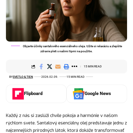
Objavte účinky santalového esenciálneho oleja. Užite si relaxáciu a zlepšite
zdravie pleti s našimi tipmi na použitie.
15 MIN READ
BY
SVETLO & TIEN
2026.02.09.
15 MIN READ
Flipboard
Google News
Každý z nás si zaslúži chvíle pokoja a harmónie v našom
rýchlom svete. Santalový esenciálny olej predstavuje jednu z
najcennejších prírodných látok, ktorá dokáže transformovať