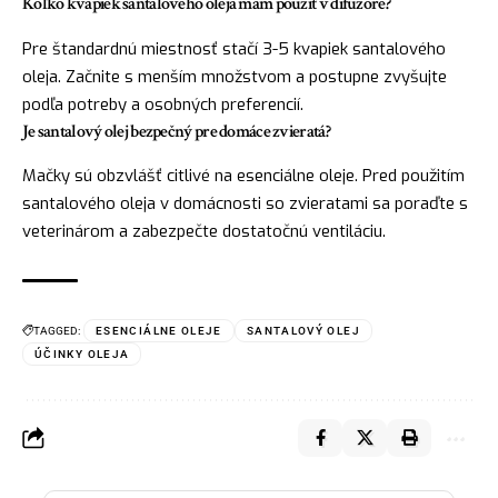
Koľko kvapiek santalového oleja mám použiť v difúzore?
Pre štandardnú miestnosť stačí 3-5 kvapiek santalového
oleja. Začnite s menším množstvom a postupne zvyšujte
podľa potreby a osobných preferencií.
Je santalový olej bezpečný pre domáce zvieratá?
Mačky sú obzvlášť citlivé na esenciálne oleje. Pred použitím
santalového oleja v domácnosti so zvieratami sa poraďte s
veterinárom a zabezpečte dostatočnú ventiláciu.
TAGGED:
ESENCIÁLNE OLEJE
SANTALOVÝ OLEJ
ÚČINKY OLEJA