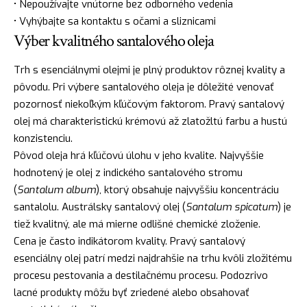
• Nepoužívajte vnútorne bez odborného vedenia
• Vyhýbajte sa kontaktu s očami a sliznicami
Výber kvalitného santalového oleja
Trh s esenciálnymi olejmi je plný produktov rôznej kvality a
pôvodu. Pri výbere santalového oleja je dôležité venovať
pozornosť niekoľkým kľúčovým faktorom. Pravý santalový
olej má charakteristickú krémovú až zlatožltú farbu a hustú
konzistenciu.
Pôvod oleja hrá kľúčovú úlohu v jeho kvalite. Najvyššie
hodnotený je olej z indického santalového stromu
(
Santalum album
), ktorý obsahuje najvyššiu koncentráciu
santalolu. Austrálsky santalový olej (
Santalum spicatum
) je
tiež kvalitný, ale má mierne odlišné chemické zloženie.
Cena je často indikátorom kvality. Pravý santalový
esenciálny olej patrí medzi najdrahšie na trhu kvôli zložitému
procesu pestovania a destilačnému procesu. Podozrivo
lacné produkty môžu byť zriedené alebo obsahovať