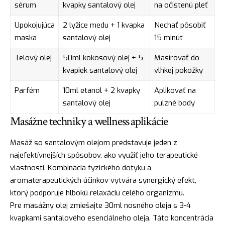
sérum
kvapky santalový olej
na očistenú pleť
Upokojujúca
2 lyžice medu + 1 kvapka
Nechať pôsobiť
maska
santalový olej
15 minút
Telový olej
50ml kokosový olej + 5
Masírovať do
kvapiek santalový olej
vlhkej pokožky
Parfém
10ml etanol + 2 kvapky
Aplikovať na
santalový olej
pulzné body
Masážne techniky a wellness aplikácie
Masáž so santalovým olejom predstavuje jeden z
najefektívnejších spôsobov, ako využiť jeho terapeutické
vlastnosti. Kombinácia fyzického dotyku a
aromaterapeutických účinkov vytvára synergický efekt,
ktorý podporuje hlbokú relaxáciu celého organizmu.
Pre masážny olej zmiešajte 30ml nosného oleja s 3-4
kvapkami santalového esenciálneho oleja. Táto koncentrácia