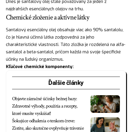
Dnes je santalový olej stále považovaný za jeden z
najdrahších esenciálnych olejov na trhu.
Chemické zloženie a aktívne látky
Santalový esenciálny olej obsahuje viac ako 90% santalolu,
čo je hlavná účinná látka zodpovedná za jeho
charakteristické vlastnosti. Táto zložka je rozdelená na alfa-
santalol a beta-santalol, pričom každá má svoje špecifické
účinky na ľudský organizmus.
Kľúčové chemické komponenty:
Ďalšie články
Objavte zázračné účinky bežnej bazy:
Zdravotné výhody, použitia a recepty,
ktoré musíte vyskúšať!
Šokujúce odhalenia o tenkom čreve:
Zistite, ako skutočne ovplyvňuje trávenie