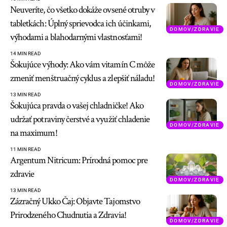
Neuveríte, čo všetko dokáže ovsené otruby v
tabletkách: Úplný sprievodca ich účinkami,
DOMOV/ZDRAVIE
výhodami a blahodarnými vlastnosťami!
14 MIN READ
Šokujúce výhody: Ako vám vitamín C môže
zmeniť menštruačný cyklus a zlepšiť náladu!
DOMOV/ZDRAVIE
13 MIN READ
Šokujúca pravda o vašej chladničke! Ako
udržať potraviny čerstvé a využiť chladenie
DOMOV/ZDRAVIE
na maximum!
11 MIN READ
Argentum Nitricum: Prírodná pomoc pre
zdravie
DOMOV/ZDRAVIE
13 MIN READ
Zázračný Ukko Čaj: Objavte Tajomstvo
Prirodzeného Chudnutia a Zdravia!
DOMOV/ZDRAVIE