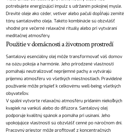
potrebujete energizujúci impulz s udržaním pokojnej mysle.
Drevité oleje ako céder, vetiver alebo pačuli dopĺňajú zemité
tóny santalového oleja. Takéto kombinácie sú obzvlášť
vhodné pre večerné relaxačné rituály alebo pri vytváraní
meditačnej atmosféry.
Použitie v domácnosti a životnom prostredí
Santalový esenciálny olej môže transformovať váš domov
na oázu pokoja a harmónie. Jeho prirodzené vlastnosti
pomáhajú neutralizovať nepríjemné pachy a vytvárajú
príjemnú atmosféru vo všetkých miestnostiach. Pravidelné
používanie môže prispieť k celkovému well-being všetkých
obyvateľov.
V spálni vytvorte relaxačnú atmosféru pridaním niekoľkých
kvapiek na vankúš alebo do difúzora. Santalový olej
podporuje kvalitný spánok a pomáha pri usínaní. Jeho
upokojujúce vlastnosti sú obzvlášť cenné po náročnom dni.
Pracovný priestor môže profitovať z koncentračných