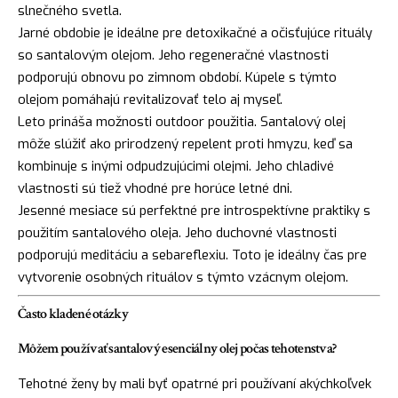
slnečného svetla.
Jarné obdobie je ideálne pre detoxikačné a očisťujúce rituály
so santalovým olejom. Jeho regeneračné vlastnosti
podporujú obnovu po zimnom období. Kúpele s týmto
olejom pomáhajú revitalizovať telo aj myseľ.
Leto prináša možnosti outdoor použitia. Santalový olej
môže slúžiť ako prirodzený repelent proti hmyzu, keď sa
kombinuje s inými odpudzujúcimi olejmi. Jeho chladivé
vlastnosti sú tiež vhodné pre horúce letné dni.
Jesenné mesiace sú perfektné pre introspektívne praktiky s
použitím santalového oleja. Jeho duchovné vlastnosti
podporujú meditáciu a sebareflexiu. Toto je ideálny čas pre
vytvorenie osobných rituálov s týmto vzácnym olejom.
Často kladené otázky
Môžem používať santalový esenciálny olej počas tehotenstva?
Tehotné ženy by mali byť opatrné pri používaní akýchkoľvek