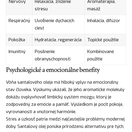
Nervový
Relaxácia, zníženie
Aromaterapia,
stresu
masáž
Respiračný
Uvoľnenie dýchacích
Inhalácia, difúzor
ciest
Pokožka
Hydratácia, regenerácia
Topické použitie
Imunitný
Posilnenie
Kombinované
obranyschopnosti
použitie
Psychologické a emocionálne benefity
Vôňa santalového oleja má hlboký vplyv na emocionálny
stav človeka. Výskumy ukázali, že jeho aromatické molekuly
dokážu ovplyvňovať limbický systém mozgu, ktorý je
zodpovedný za emócie a pamäť. Výsledkom je pocit pokoja,
vyrovnanosti a vnútornej harmónie.
Stres a úzkosť patria medzi najčastejšie problémy modernej
doby. Santalový olej ponúka prirodzenú alternatívu pre tých,