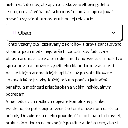
nielen váš domov, ale aj vaše celkové well-being. Jeho
jemná, drevitá vôňa má schopnosť okamžite upokojovať
myseľ a vytvárať atmosféru hlbokej relaxácie.
Obsah
Tento vzácny olej, získavaný z koreňov a dreva santalového
stromu, patrí medzi najstarších spoločníkov ľudstva v
oblasti aromaterapie a prírodnej medicíny. Existuje množstvo
spôsobov, ako môžete využiť jeho blahodárne vlastnosti –
od klasických aromatických aplikácií až po sofistikované
kozmetické prípravky. Každý prístup ponúka jedinečné
benefity a možnosti prispôsobenia vašim individuálnym
potrebám.
V nasledujúcich riadkoch objavíte komplexný prehľad
všetkého, čo potrebujete vedieť o tomto úžasnom darčeku
prírody. Dozviete sa o jeho pôvode, účinkoch na telo i myseľ,
praktických tipoch na bezpečné použitie a tiež o tom, ako si