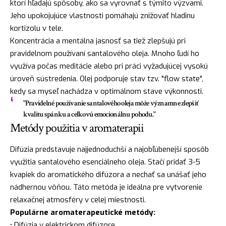
ktorí hľadajú spôsoby, ako sa vyrovnať s týmito výzvami.
Jeho upokojujúce vlastnosti pomáhajú znižovať hladinu
kortizolu v tele.
Koncentrácia a mentálna jasnosť sa tiež zlepšujú pri
pravidelnom používaní santalového oleja. Mnoho ľudí ho
využíva počas meditácie alebo pri práci vyžadujúcej vysokú
úroveň sústredenia. Olej podporuje stav tzv. "flow state",
kedy sa myseľ nachádza v optimálnom stave výkonnosti.
"Pravidelné používanie santalového oleja môže významne zlepšiť
kvalitu spánku a celkovú emocionálnu pohodu."
Metódy použitia v aromaterapii
Difúzia predstavuje najjednoduchší a najobľúbenejší sposôb
využitia santalového esenciálneho oleja. Stačí pridať 3-5
kvapiek do aromatického difúzora a nechať sa unášať jeho
nádhernou vôňou. Táto metóda je ideálna pre vytvorenie
relaxačnej atmosféry v celej miestnosti.
Populárne aromaterapeutické metódy:
• Difúzia v elektrickom difúzore