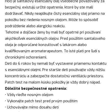
Hoci je santalový esenciálny olej všeobecne považovaný za
bezpečný, existujú určité opatrenia, ktoré by ste mali
dodržiavať. Nikdy neaplikujte čistý esenciálny olej priamo na
pokožku bez riedenia nosným olejom. Môže to spôsobiť
podráždenie alebo alergickú reakciu.
Tehotné a dojčiace ženy by mali byť opatrné pri používaní
akýchkoľvek esenciálnych olejov. Pred použitím santalového
oleja je odporúčané konzultovať s lekárom alebo
kvalifikovaným aromaterapeutom. To isté platí pre ľudí s
chronickými ochoreniami.
Deti do 6 rokov by nemali byť vystavené priamemu kontaktu
s esenciálnymi olejmi. Pre staršie deti používajte vždy nižšiu
koncentráciu a zabezpečte dostatočnú ventiláciu priestoru.
Patch test na malom kúsku pokožky je vždy dobrý nápad.
Dôležité bezpečnostné opatrenia:
• Vždy rieďte nosným olejom
• Vykonajte patch test pred prvým použitím
• Uchovávajte mimo dosahu detí