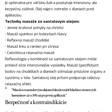
je optimálna pre väčšinu ľudí a poskytuje intenzívny, ale
bezpečný zážitok. Olej najprv zohrejte v dlaniach pred
aplikáciou.
Techniky masáže so santalovým olejom:
• Jemné kruhové pohyby na chrbtici
• Masáž spánkov pri bolestiach hlavy
• Reflexná masáž chodidiel
• Masáž krku a ramien pri strese
• Celotělová relaxačná masáž
Reflexológia v kombinácii so santalovým olejom môže
priniesť ešte intenzívnejšie výsledky. Masáž špecifických
bodov na chodidlách a dlaniach stimuluje príslušné orgány a
systémy v tele. Santalový olej pritom podporuje celkový
relaxačný efekt.
"Masáž so santalovým olejom dokáže znížiť hladinu stresových
hormónov až o 30% už po prvej aplikácii."
Bezpečnosť a kontraindikácie