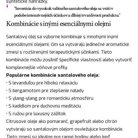
syntetické náhražky.
"Investícia do vysokokvalitného santalového oleja sa vráti v
podobe intenzívnejších účinkov a dlhšej trvanlivosti produktu."
Kombinácie s inými esenciálnymi olejmi
Santalový olej sa výborne kombinuje s mnohými inými
esenciálnymi olejami, čím sa vytvárajú jedinečné aromatické
zmesi s rozšírenými terapeutickými účinkami. Tieto
kombinácie môžu zosilniť špecifické vlastnosti alebo vytvoriť
komplexnejšie vôňové profily.
Populárne kombinácie santalového oleja:
• S levanduľou pre hlbokú relaxáciu
• S bergamotom pre zlepšenie nálady
• S ylang-ylang pre romantickú atmosféru
• S kadidlom pre duchovnú meditáciu
• S ružou pre luxusný zážitok
Citrusové oleje ako pomaranč, grapefruit alebo citrón
vytvárajú so santalovým olejom osviežujúce kombinácie.
Tieto zmesi sú ideálne pre ranné hodiny alebo keď