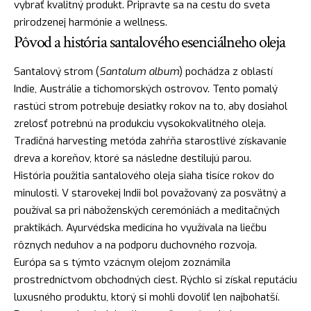
vybrať kvalitný produkt. Pripravte sa na cestu do sveta
prirodzenej harmónie a wellness.
Pôvod a história santalového esenciálneho oleja
Santalový strom (
Santalum album
) pochádza z oblastí
Indie, Austrálie a tichomorských ostrovov. Tento pomalý
rastúci strom potrebuje desiatky rokov na to, aby dosiahol
zrelosť potrebnú na produkciu vysokokvalitného oleja.
Tradičná harvesting metóda zahŕňa starostlivé získavanie
dreva a koreňov, ktoré sa následne destilujú parou.
História použitia santalového oleja siaha tisíce rokov do
minulosti. V starovekej Indii bol považovaný za posvätný a
používal sa pri náboženských ceremóniách a meditačných
praktikách. Ayurvédska medicína ho využívala na liečbu
rôznych neduhov a na podporu duchovného rozvoja.
Európa sa s týmto vzácnym olejom zoznámila
prostredníctvom obchodných ciest. Rýchlo si získal reputáciu
luxusného produktu, ktorý si mohli dovoliť len najbohatší.