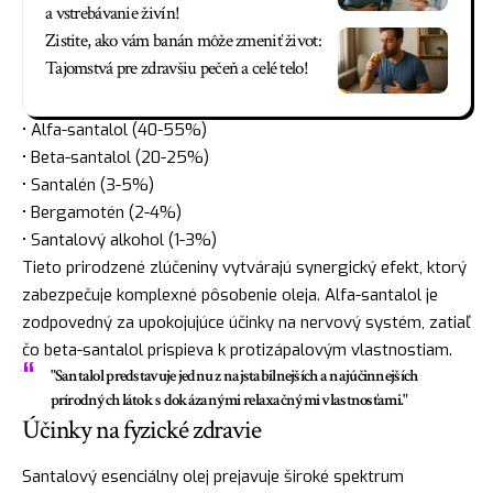
a vstrebávanie živín!
Zistite, ako vám banán môže zmeniť život:
Tajomstvá pre zdravšiu pečeň a celé telo!
• Alfa-santalol (40-55%)
• Beta-santalol (20-25%)
• Santalén (3-5%)
• Bergamotén (2-4%)
• Santalový alkohol (1-3%)
Tieto prirodzené zlúčeniny vytvárajú synergický efekt, ktorý
zabezpečuje komplexné pôsobenie oleja. Alfa-santalol je
zodpovedný za upokojujúce účinky na nervový systém, zatiaľ
čo beta-santalol prispieva k protizápalovým vlastnostiam.
"Santalol predstavuje jednu z najstabilnejších a najúčinnejších
prírodných látok s dokázanými relaxačnými vlastnosťami."
Účinky na fyzické zdravie
Santalový esenciálny olej prejavuje široké spektrum