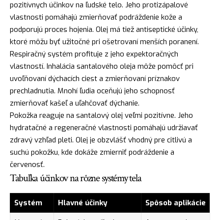
pozitívnych účinkov na ľudské telo. Jeho protizápalové
vlastnosti pomáhajú zmierňovať podráždenie kože a
podporujú proces hojenia. Olej má tiež antiseptické účinky,
ktoré môžu byť užitočné pri ošetrovaní menších poranení.
Respiračný systém profituje z jeho expektoračných
vlastností. Inhalácia santalového oleja môže pomôcť pri
uvoľňovaní dýchacích ciest a zmierňovaní príznakov
prechladnutia. Mnohí ľudia oceňujú jeho schopnosť
zmierňovať kašeľ a uľahčovať dýchanie.
Pokožka reaguje na santalový olej veľmi pozitívne. Jeho
hydratačné a regeneračné vlastnosti pomáhajú udržiavať
zdravý vzhľad pleti. Olej je obzvlášť vhodný pre citlivú a
suchú pokožku, kde dokáže zmierniť podráždenie a
červenosť.
Tabuľka účinkov na rôzne systémy tela
Systém
Hlavné účinky
Spôsob aplikácie