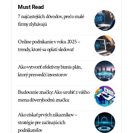
Must Read
7 najčastejších dôvodov, prečo malé
firmy zlyhávajú
Online podnikanie v roku 2025 –
trendy, ktoré sa oplatí sledovať
Ako vytvoriť efektívny biznis plán,
ktorý presvedčí investorov
Budovanie značky: Ako urobiť z vášho
mena dôveryhodnú značku
Ako získať prvých zákazníkov –
stratégie pre začínajúcich
podnikateľov