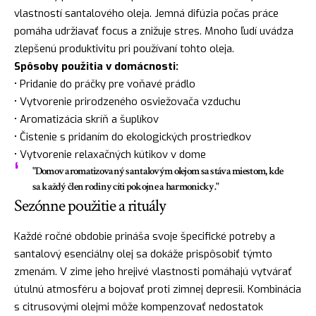
vlastností santalového oleja. Jemná difúzia počas práce
pomáha udržiavať focus a znižuje stres. Mnoho ľudí uvádza
zlepšenú produktivitu pri používaní tohto oleja.
Spôsoby použitia v domácnosti:
• Pridanie do práčky pre voňavé prádlo
• Vytvorenie prirodzeného osviežovača vzduchu
• Aromatizácia skríň a šuplíkov
• Čistenie s pridaním do ekologických prostriedkov
• Vytvorenie relaxačných kútikov v dome
"Domov aromatizovaný santalovým olejom sa stáva miestom, kde
sa každý člen rodiny cíti pokojne a harmonicky."
Sezónne použitie a rituály
Každé ročné obdobie prináša svoje špecifické potreby a
santalový esenciálny olej sa dokáže prispôsobiť týmto
zmenám. V zime jeho hrejivé vlastnosti pomáhajú vytvárať
útulnú atmosféru a bojovať proti zimnej depresii. Kombinácia
s citrusovými olejmi môže kompenzovať nedostatok