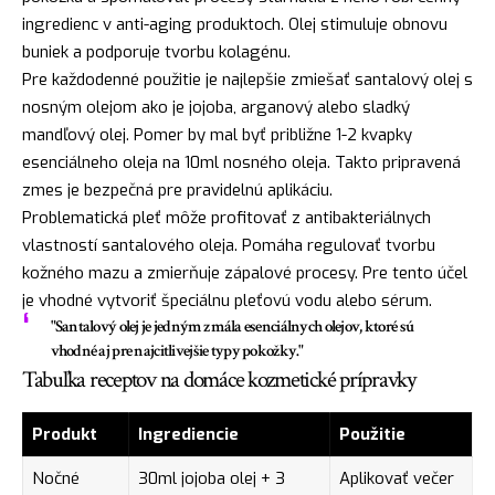
ingredienc v anti-aging produktoch. Olej stimuluje obnovu
buniek a podporuje tvorbu kolagénu.
Pre každodenné použitie je najlepšie zmiešať santalový olej s
nosným olejom ako je jojoba, arganový alebo sladký
mandľový olej. Pomer by mal byť približne 1-2 kvapky
esenciálneho oleja na 10ml nosného oleja. Takto pripravená
zmes je bezpečná pre pravidelnú aplikáciu.
Problematická pleť môže profitovať z antibakteriálnych
vlastností santalového oleja. Pomáha regulovať tvorbu
kožného mazu a zmierňuje zápalové procesy. Pre tento účel
je vhodné vytvoriť špeciálnu pleťovú vodu alebo sérum.
"Santalový olej je jedným z mála esenciálnych olejov, ktoré sú
vhodné aj pre najcitlivejšie typy pokožky."
Tabuľka receptov na domáce kozmetické prípravky
Produkt
Ingrediencie
Použitie
Nočné
30ml jojoba olej + 3
Aplikovať večer