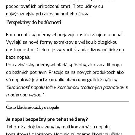
podporovať ich prirodzenú smrť. Tieto účinky sú
najvýraznejšie pri rakovine hrubého čreva.
Perspektívy do budúcnosti
Farmaceutický priemysel prejavuje rastúci záujem o nopal.
Vyvíjajú sa nové formy extraktov s vyššou biologickou
dostupnosťou. Cieľom je vytvoriť štandardizované lieky na
báze nopalu.
Potravinársky priemysel hľadá spôsoby, ako zaradiť nopal
do bežných potravín. Pracuje sa na nových produktoch ako
sú nopalové jogurty, cereálie alebo energetické tyčinky.
"Budúcnosť nopalu leží v kombinácii tradičných poznatkov s
modernou vedou."
Často kladené otázky o nopale
Je nopal bezpečný pre tehotné ženy?
Tehotné a dojčiace ženy by mali konzumáciu nopalu
konzultovať s lekárom. Hoci nie sú známe škodlivé účinky,