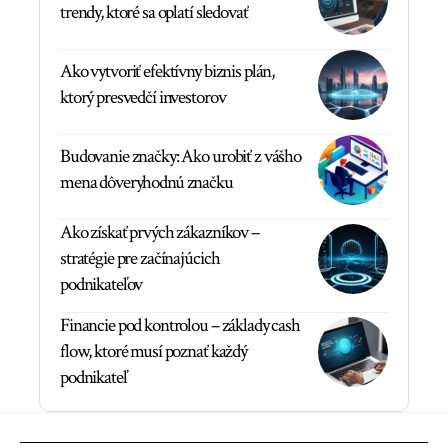
trendy, ktoré sa oplatí sledovať
Ako vytvoriť efektívny biznis plán,
ktorý presvedčí investorov
Budovanie značky: Ako urobiť z vášho
mena dôveryhodnú značku
Ako získať prvých zákazníkov –
stratégie pre začínajúcich
podnikateľov
Financie pod kontrolou – základy cash
flow, ktoré musí poznať každý
podnikateľ