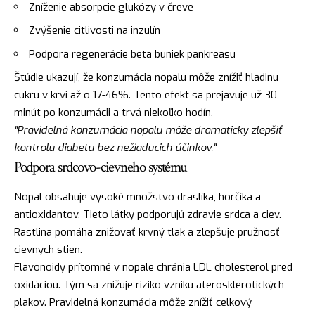
Zníženie absorpcie glukózy v čreve
Zvýšenie citlivosti na inzulín
Podpora regenerácie beta buniek pankreasu
Štúdie ukazují, že konzumácia nopalu môže znížiť hladinu
cukru v krvi až o 17-46%. Tento efekt sa prejavuje už 30
minút po konzumácii a trvá niekoľko hodín.
"Pravidelná konzumácia nopalu môže dramaticky zlepšiť
kontrolu diabetu bez nežiaducich účinkov."
Podpora srdcovo-cievneho systému
Nopal obsahuje vysoké množstvo draslíka, horčíka a
antioxidantov. Tieto látky podporujú zdravie srdca a ciev.
Rastlina pomáha znižovať krvný tlak a zlepšuje pružnosť
cievnych stien.
Flavonoidy prítomné v nopale chránia LDL cholesterol pred
oxidáciou. Tým sa znižuje riziko vzniku aterosklerotických
plakov. Pravidelná konzumácia môže znížiť celkový