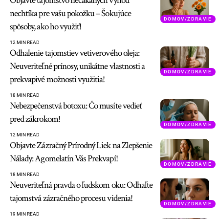
Objavte tajomstvo nečakaných výhod
nechtíka pre vašu pokožku – Šokujúce
DOMOV/ZDRAVIE
spôsoby, ako ho využiť!
12 MIN READ
Odhalenie tajomstiev vetiverového oleja:
Neuveriteľné prínosy, unikátne vlastnosti a
DOMOV/ZDRAVIE
prekvapivé možnosti využitia!
18 MIN READ
Nebezpečenstvá botoxu: Čo musíte vedieť
pred zákrokom!
DOMOV/ZDRAVIE
12 MIN READ
Objavte Zázračný Prírodný Liek na Zlepšenie
Nálady: Agomelatín Vás Prekvapí!
DOMOV/ZDRAVIE
18 MIN READ
Neuveriteľná pravda o ľudskom oku: Odhaľte
tajomstvá zázračného procesu videnia!
DOMOV/ZDRAVIE
19 MIN READ