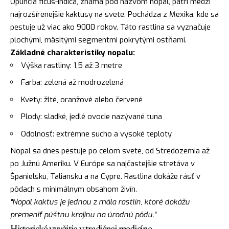
Opuncia ficus-indica, známa pod názvom nopal, patrí medzi
najrozšírenejšie kaktusy na svete. Pochádza z Mexika, kde sa
pestuje už viac ako 9000 rokov. Táto rastlina sa vyznačuje
plochými, mäsitými segmentmi pokrytými ostňami.
Základné charakteristiky nopalu:
Výška rastliny: 1,5 až 3 metre
Farba: zelená až modrozelená
Kvety: žlté, oranžové alebo červené
Plody: sladké, jedlé ovocie nazývané tuna
Odolnosť: extrémne sucho a vysoké teploty
Nopal sa dnes pestuje po celom svete, od Stredozemia až
po Južnú Ameriku. V Európe sa najčastejšie stretáva v
Španielsku, Taliansku a na Cypre. Rastlina dokáže rásť v
pôdach s minimálnym obsahom živín.
"Nopal kaktus je jednou z mála rastlín, ktoré dokážu
premeniť púštnu krajinu na úrodnú pôdu."
Historické využitie v tradičnej medicíne