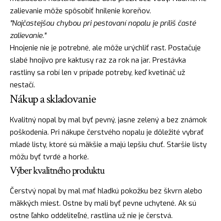
zalievanie môže spôsobiť hnilenie koreňov.
"Najčastejšou chybou pri pestovaní nopalu je príliš časté
zalievanie."
Hnojenie nie je potrebné, ale môže urýchliť rast. Postačuje
slabé hnojivo pre kaktusy raz za rok na jar. Prestávka
rastliny sa robí len v prípade potreby, keď kvetináč už
nestačí.
Nákup a skladovanie
Kvalitný nopal by mal byť pevný, jasne zelený a bez známok
poškodenia. Pri nákupe čerstvého nopalu je dôležité vybrať
mladé listy, ktoré sú mäkšie a majú lepšiu chuť. Staršie listy
môžu byť tvrdé a horké.
Výber kvalitného produktu
Čerstvý nopal by mal mať hladkú pokožku bez škvrn alebo
mäkkých miest. Ostne by mali byť pevne uchytené. Ak sú
ostne ľahko oddeliteľné, rastlina už nie je čerstvá.