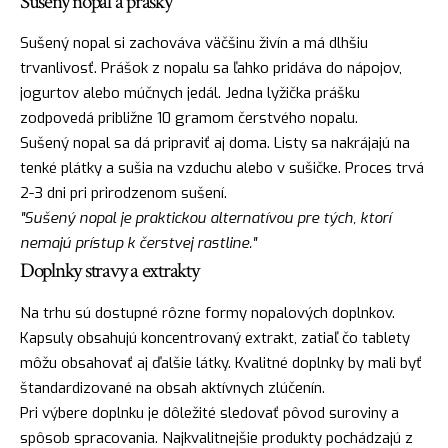
Sušený nopal a prášky
Sušený nopal si zachováva väčšinu živín a má dlhšiu
trvanlivosť. Prášok z nopalu sa ľahko pridáva do nápojov,
jogurtov alebo múčnych jedál. Jedna lyžička prášku
zodpovedá približne 10 gramom čerstvého nopalu.
Sušený nopal sa dá pripraviť aj doma. Listy sa nakrájajú na
tenké plátky a sušia na vzduchu alebo v sušičke. Proces trvá
2-3 dni pri prirodzenom sušení.
"Sušený nopal je praktickou alternatívou pre tých, ktorí
nemajú prístup k čerstvej rastline."
Doplnky stravy a extrakty
Na trhu sú dostupné rôzne formy nopalových doplnkov.
Kapsuly obsahujú koncentrovaný extrakt, zatiaľ čo tablety
môžu obsahovať aj ďalšie látky. Kvalitné doplnky by mali byť
štandardizované na obsah aktívnych zlúčenín.
Pri výbere doplnku je dôležité sledovať pôvod suroviny a
spôsob spracovania. Najkvalitnejšie produkty pochádzajú z