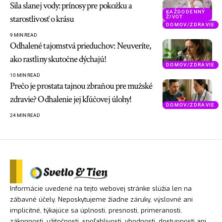
Sila slanej vody: prínosy pre pokožku a
KAŽDODENNÝ
starostlivosť o krásu
ŽIVOT
DOMOV/ZDRAVIE
9 MIN READ
Odhalené tajomstvá prieduchov: Neuveríte,
ako rastliny skutočne dýchajú!
DOMOV/ZDRAVIE
10 MIN READ
Prečo je prostata tajnou zbraňou pre mužské
zdravie? Odhalenie jej kľúčovej úlohy!
DOMOV/ZDRAVIE
24 MIN READ
Informácie uvedené na tejto webovej stránke slúžia len na
zábavné účely. Neposkytujeme žiadne záruky, výslovné ani
implicitné, týkajúce sa úplnosti, presnosti, primeranosti,
zákonnosti, užitočnosti, spoľahlivosti, vhodnosti, dostupnosti ani