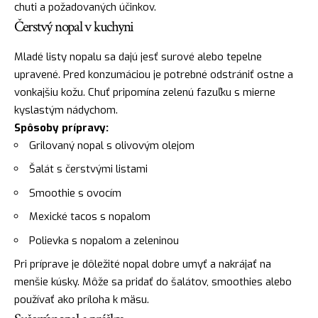
chuti a požadovaných účinkov.
Čerstvý nopal v kuchyni
Mladé listy nopalu sa dajú jesť surové alebo tepelne
upravené. Pred konzumáciou je potrebné odstrániť ostne a
vonkajšiu kožu. Chuť pripomína zelenú fazuľku s mierne
kyslastým nádychom.
Spôsoby prípravy:
Grilovaný nopal s olivovým olejom
Šalát s čerstvými listami
Smoothie s ovocím
Mexické tacos s nopalom
Polievka s nopalom a zeleninou
Pri príprave je dôležité nopal dobre umyť a nakrájať na
menšie kúsky. Môže sa pridať do šalátov, smoothies alebo
používať ako príloha k mäsu.