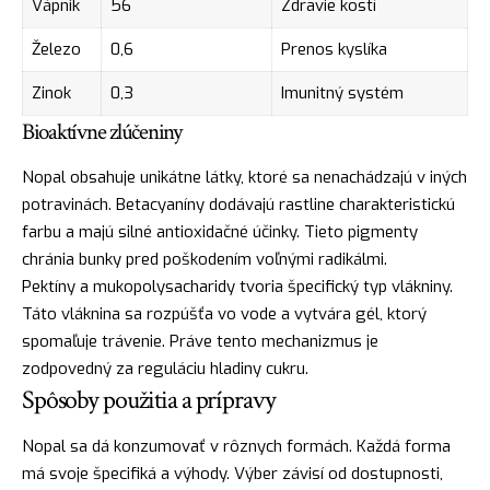
Vápnik
56
Zdravie kostí
Železo
0,6
Prenos kyslíka
Zinok
0,3
Imunitný systém
Bioaktívne zlúčeniny
Nopal obsahuje unikátne látky, ktoré sa nenachádzajú v iných
potravinách. Betacyaníny dodávajú rastline charakteristickú
farbu a majú silné antioxidačné účinky. Tieto pigmenty
chránia bunky pred poškodením voľnými radikálmi.
Pektíny a mukopolysacharidy tvoria špecifický typ vlákniny.
Táto vláknina sa rozpúšťa vo vode a vytvára gél, ktorý
spomaľuje trávenie. Práve tento mechanizmus je
zodpovedný za reguláciu hladiny cukru.
Spôsoby použitia a prípravy
Nopal sa dá konzumovať v rôznych formách. Každá forma
má svoje špecifiká a výhody. Výber závisí od dostupnosti,