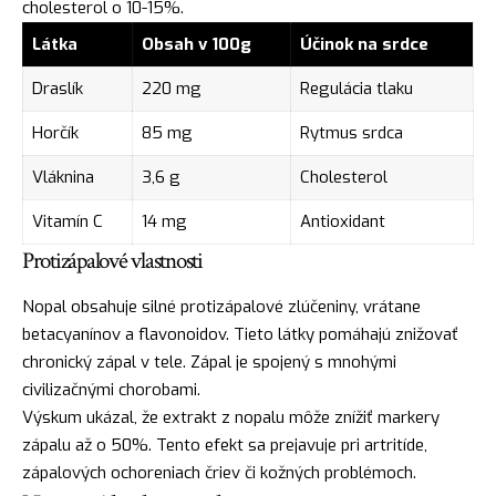
cholesterol o 10-15%.
Látka
Obsah v 100g
Účinok na srdce
Draslík
220 mg
Regulácia tlaku
Horčík
85 mg
Rytmus srdca
Vláknina
3,6 g
Cholesterol
Vitamín C
14 mg
Antioxidant
Protizápalové vlastnosti
Nopal obsahuje silné protizápalové zlúčeniny, vrátane
betacyanínov a flavonoidov. Tieto látky pomáhajú znižovať
chronický zápal v tele. Zápal je spojený s mnohými
civilizačnými chorobami.
Výskum ukázal, že extrakt z nopalu môže znížiť markery
zápalu až o 50%. Tento efekt sa prejavuje pri artritíde,
zápalových ochoreniach čriev či kožných problémoch.