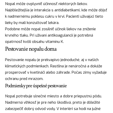
Nopal môže ovplyvniť účinnosť niektorých liekov.
Najdôležitejšia je interakcia s antidiabetikami, kde môže dôjsť
k nadmernému poklesu cukru v krvi. Pacienti užívajúci tieto
lieky by mali konzultovať lekára.
Podobne môže nopal zosilniť účinok liekov na zníženie
krvného tlaku. Pri užívaní antikoagulancií je potrebná
opatrnosť kvôli obsahu vitamínu K.
Pestovanie nopalu doma
Pestovanie nopalu je prekvapivo jednoduché, aj v našich
klimatických podmienkach. Rastlina je nenáročná a dokáže
prosperovať v kvetináči alebo záhrade. Počas zimy vyžaduje
ochranu pred mrazom.
Podmienky pre úspešné pestovanie
Nopal potrebuje slnečné miesto a dobre priepustnú pôdu.
Nadmerná vlhkosť je pre neho škodlivá, preto je dôležité
zabezpečiť dobrý odvod vody. V interiéri sa hodí na južné