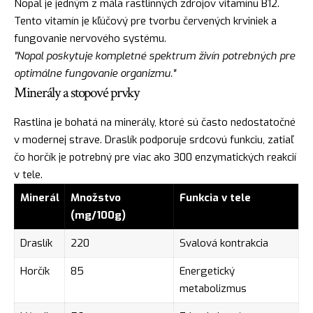
Nopal je jedným z mála rastlinných zdrojov vitamínu B12.
Tento vitamín je kľúčový pre tvorbu červených krviniek a
fungovanie nervového systému.
"Nopal poskytuje kompletné spektrum živín potrebných pre
optimálne fungovanie organizmu."
Minerály a stopové prvky
Rastlina je bohatá na minerály, ktoré sú často nedostatočné
v modernej strave. Draslík podporuje srdcovú funkciu, zatiaľ
čo horčík je potrebný pre viac ako 300 enzymatických reakcií
v tele.
Minerál
Množstvo
Funkcia v tele
(mg/100g)
Draslík
220
Svalová kontrakcia
Horčík
85
Energetický
metabolizmus