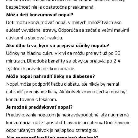
bezpečnosť nie je dostatočne preskúmaná.
Môžu deti konzumovať nopal?
Deti môžu konzumovať nopal v malých množstvách ako
súčasť vyváženej stravy. Odporúča sa začať s veľmi malými
dávkami a sledovať reakciu.
Ako dlho trvá, kým sa prejavia účinky nopalu?
Účinky na hladinu cukru v krvi sa môžu prejaviť už po 30
minútach. Dlhodobé benefity sa obvykle prejavia po 2-4
týždňoch pravidelnej konzumácie.
Môže nopal nahradiť lieky na diabetes?
Nopal môže podporiť liečbu diabetu, ale nikdy by nemal
nahradiť predpísané lieky. Akákoľvek zmena liečby musí byť
konzultovaná s lekárom.
Je možné predávkovať nopal?
Predávkovanie nopalom je nepravdepodobné, ale nadmerná
konzumácia môže spôsobiť tráviacie problémy. Dodržiavanie
odporúčaných dávok je najlepšou stratégiou.