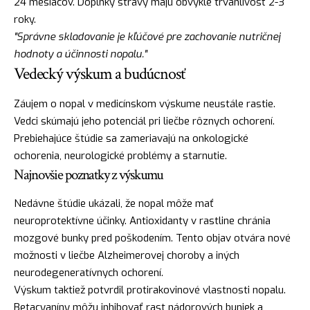
24 mesiacov. Doplnky stravy majú obvykle trvanlivosť 2-3
roky.
"Správne skladovanie je kľúčové pre zachovanie nutričnej
hodnoty a účinnosti nopalu."
Vedecký výskum a budúcnosť
Záujem o nopal v medicínskom výskume neustále rastie.
Vedci skúmajú jeho potenciál pri liečbe rôznych ochorení.
Prebiehajúce štúdie sa zameriavajú na onkologické
ochorenia, neurologické problémy a starnutie.
Najnovšie poznatky z výskumu
Nedávne štúdie ukázali, že nopal môže mať
neuroprotektívne účinky. Antioxidanty v rastline chránia
mozgové bunky pred poškodením. Tento objav otvára nové
možnosti v liečbe Alzheimerovej choroby a iných
neurodegeneratívnych ochorení.
Výskum taktiež potvrdil protirakovinové vlastnosti nopalu.
Betacyaníny môžu inhibovať rast nádorových buniek a