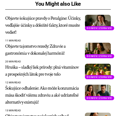
You Might also Like
Objavte šokujúce pravdy o Peralgine: Účinky,
vedľajšie účinky a dôležité fakty, ktoré musíte
DOMOV/ZDRAVIE
vedieť!
11 MIN READ
Objavte tajomstvo rezedy: Zdravie a
gastronómia v dokonalej harmónii!
DOMOV/ZDRAVIE
20 MIN READ
Hruška – sladký liek prírody: plná vitamínov
a prospešných látok pre tvoje telo
DOMOV/ZDRAVIE
12 MIN READ
Šokujúce odhalenie: Ako môže konzumácia
mäsa škodiť vášmu zdraviu a aké udržateľné
DOMOV/ZDRAVIE
alternatívy existujú!
13 MIN READ