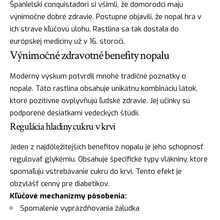
Španielski conquistadori si všimli, že domorodci majú
výnimočne dobré zdravie. Postupne objavili, že nopal hrá v
ich strave kľúčovú úlohu. Rastlina sa tak dostala do
európskej medicíny už v 16. storočí.
Výnimočné zdravotné benefity nopalu
Moderný výskum potvrdil mnohé tradičné poznatky o
nopale. Táto rastlina obsahuje unikátnu kombináciu látok,
ktoré pozitívne ovplyvňujú ľudské zdravie. Jej účinky sú
podporené desiatkami vedeckých štúdií.
Regulácia hladiny cukru v krvi
Jeden z najdôležitejších benefitov nopalu je jeho schopnosť
regulovať glykémiu. Obsahuje špecifické typy vlákniny, ktoré
spomaľujú vstrebávanie cukru do krvi. Tento efekt je
obzvlášť cenný pre diabetikov.
Kľúčové mechanizmy pôsobenia:
Spomalenie vyprázdňovania žalúdka