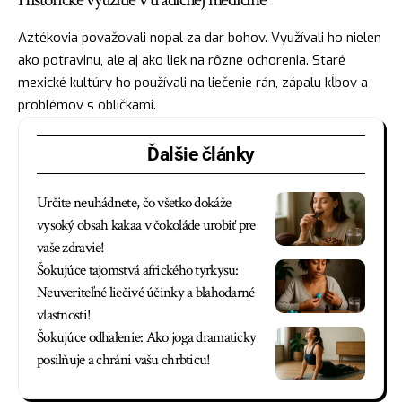
Aztékovia považovali nopal za dar bohov. Využívali ho nielen
ako potravinu, ale aj ako liek na rôzne ochorenia. Staré
mexické kultúry ho používali na liečenie rán, zápalu kĺbov a
problémov s obličkami.
Ďalšie články
Určite neuhádnete, čo všetko dokáže
vysoký obsah kakaa v čokoláde urobiť pre
vaše zdravie!
Šokujúce tajomstvá afrického tyrkysu:
Neuveriteľné liečivé účinky a blahodarné
vlastnosti!
Šokujúce odhalenie: Ako joga dramaticky
posilňuje a chráni vašu chrbticu!