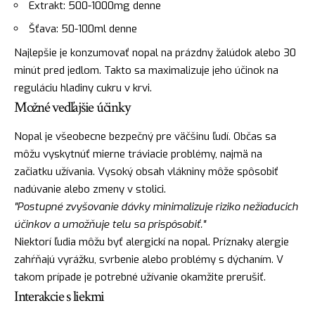
Extrakt: 500-1000mg denne
Šťava: 50-100ml denne
Najlepšie je konzumovať nopal na prázdny žalúdok alebo 30
minút pred jedlom. Takto sa maximalizuje jeho účinok na
reguláciu hladiny cukru v krvi.
Možné vedľajšie účinky
Nopal je všeobecne bezpečný pre väčšinu ľudí. Občas sa
môžu vyskytnúť mierne tráviacie problémy, najmä na
začiatku užívania. Vysoký obsah vlákniny môže spôsobiť
nadúvanie alebo zmeny v stolici.
"Postupné zvyšovanie dávky minimalizuje riziko nežiaducich
účinkov a umožňuje telu sa prispôsobiť."
Niektorí ľudia môžu byť alergickí na nopal. Príznaky alergie
zahŕňajú vyrážku, svrbenie alebo problémy s dýchaním. V
takom prípade je potrebné užívanie okamžite prerušiť.
Interakcie s liekmi