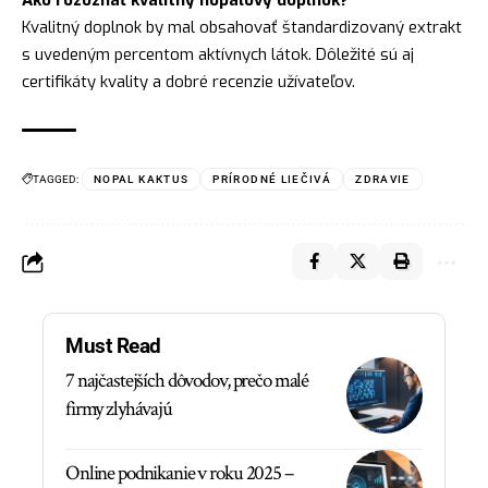
Ako rozoznať kvalitný nopalový doplnok?
Kvalitný doplnok by mal obsahovať štandardizovaný extrakt
s uvedeným percentom aktívnych látok. Dôležité sú aj
certifikáty kvality a dobré recenzie užívateľov.
TAGGED:
NOPAL KAKTUS
PRÍRODNÉ LIEČIVÁ
ZDRAVIE
Must Read
7 najčastejších dôvodov, prečo malé
firmy zlyhávajú
Online podnikanie v roku 2025 –