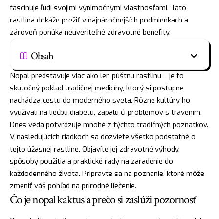
fascinuje ľudí svojimi výnimočnými vlastnosťami. Táto
rastlina dokáže prežiť v najnáročnejších podmienkach a
zároveň ponúka neuveriteľné zdravotné benefity.
Obsah
Nopal predstavuje viac ako len púštnu rastlinu – je to
skutočný poklad tradičnej medicíny, ktorý si postupne
nachádza cestu do moderného sveta. Rôzne kultúry ho
využívali na liečbu diabetu, zápalu či problémov s trávením.
Dnes veda potvrdzuje mnohé z týchto tradičných poznatkov.
V nasledujúcich riadkoch sa dozviete všetko podstatné o
tejto úžasnej rastline. Objavíte jej zdravotné výhody,
spôsoby použitia a praktické rady na zaradenie do
každodenného života. Pripravte sa na poznanie, ktoré môže
zmeniť váš pohľad na prírodné liečenie.
Čo je nopal kaktus a prečo si zaslúži pozornosť