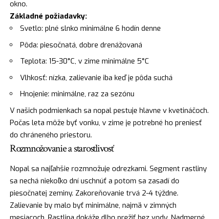
okno.
Základné požiadavky:
Svetlo: plné slnko minimálne 6 hodín denne
Pôda: piesočnatá, dobre drenážovaná
Teplota: 15-30°C, v zime minimálne 5°C
Vlhkosť: nízka, zalievanie iba keď je pôda suchá
Hnojenie: minimálne, raz za sezónu
V našich podmienkach sa nopal pestuje hlavne v kvetináčoch.
Počas leta môže byť vonku, v zime je potrebné ho preniesť
do chráneného priestoru.
Rozmnožovanie a starostlivosť
Nopal sa najľahšie rozmnožuje odrezkami. Segment rastliny
sa nechá niekoľko dní uschnúť a potom sa zasadí do
piesočnatej zeminy. Zakoreňovanie trvá 2-4 týždne.
Zalievanie by malo byť minimálne, najmä v zimných
mesiacoch. Rastlina dokáže dlho prežiť bez vody. Nadmerné