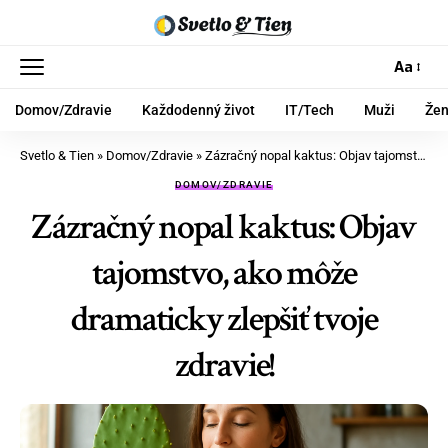
Aa
Domov/Zdravie
Každodenný život
IT/Tech
Muži
Že
Svetlo & Tien
»
Domov/Zdravie
»
Zázračný nopal kaktus: Objav tajomstvo, ako môže dramaticky zlepšiť tvoje zdravie!
DOMOV/ZDRAVIE
Zázračný nopal kaktus: Objav
tajomstvo, ako môže
dramaticky zlepšiť tvoje
zdravie!