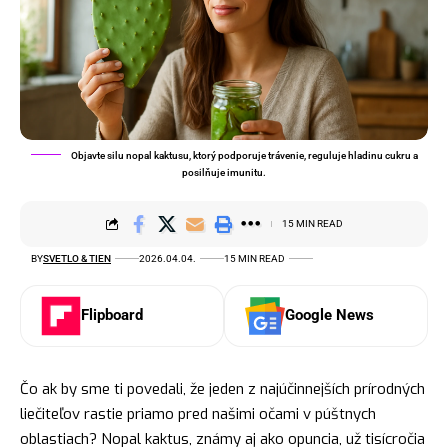
Objavte silu nopal kaktusu, ktorý podporuje trávenie, reguluje hladinu cukru a
posilňuje imunitu.
15 MIN READ
BY
SVETLO & TIEN
2026.04.04.
15 MIN READ
Flipboard
Google News
Čo ak by sme ti povedali, že jeden z najúčinnejších prírodných
liečiteľov rastie priamo pred našimi očami v púštnych
oblastiach? Nopal kaktus, známy aj ako opuncia, už tisícročia