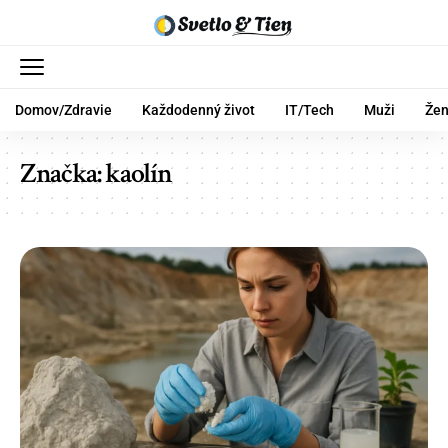
Domov/Zdravie
Každodenný život
IT/Tech
Muži
Že
Značka:
kaolín