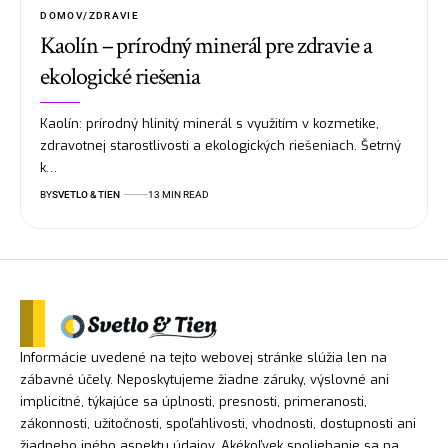
DOMOV/ZDRAVIE
Kaolín – prírodný minerál pre zdravie a
ekologické riešenia
Kaolín: prírodný hlinitý minerál s využitím v kozmetike,
zdravotnej starostlivosti a ekologických riešeniach. Šetrný
k…
BY
SVETLO & TIEN
13 MIN READ
Informácie uvedené na tejto webovej stránke slúžia len na
zábavné účely. Neposkytujeme žiadne záruky, výslovné ani
implicitné, týkajúce sa úplnosti, presnosti, primeranosti,
zákonnosti, užitočnosti, spoľahlivosti, vhodnosti, dostupnosti ani
žiadneho iného aspektu údajov. Akékoľvek spoliehanie sa na