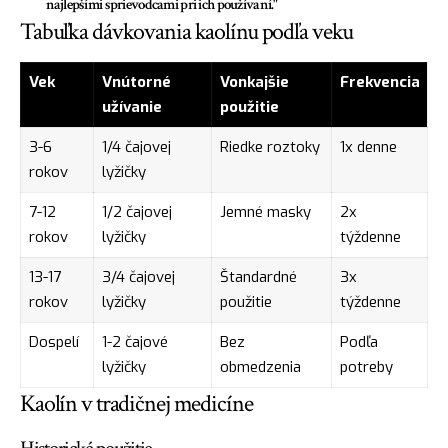
najlepšími sprievodcami pri ich používaní."
Tabuľka dávkovania kaolínu podľa veku
Vek
Vnútorné
Vonkajšie
Frekvencia
užívanie
použitie
3-6
1/4 čajovej
Riedke roztoky
1x denne
rokov
lyžičky
7-12
1/2 čajovej
Jemné masky
2x
rokov
lyžičky
týždenne
13-17
3/4 čajovej
Štandardné
3x
rokov
lyžičky
použitie
týždenne
Dospelí
1-2 čajové
Bez
Podľa
lyžičky
obmedzenia
potreby
Kaolín v tradičnej medicíne