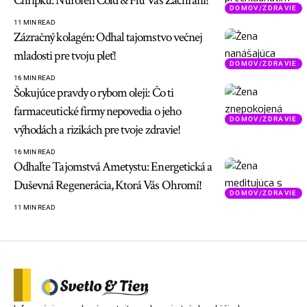
Chrípku: Nurofen Cold & Flu Vás Zachráni!
DOMOV/ZDRAVIE
11 MIN READ
Zázračný kolagén: Odhal tajomstvo večnej
mladosti pre tvoju pleť!
DOMOV/ZDRAVIE
16 MIN READ
Šokujúce pravdy o rybom oleji: Čo ti
farmaceutické firmy nepovedia o jeho
DOMOV/ZDRAVIE
výhodách a rizikách pre tvoje zdravie!
16 MIN READ
Odhaľte Tajomstvá Ametystu: Energetická a
Duševná Regenerácia, Ktorá Vás Ohromí!
DOMOV/ZDRAVIE
11 MIN READ