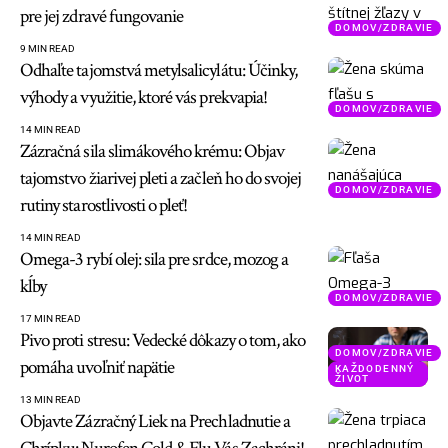
pre jej zdravé fungovanie
DOMOV/ZDRAVIE
9 MIN READ
Odhaľte tajomstvá metylsalicylátu: Účinky,
výhody a využitie, ktoré vás prekvapia!
DOMOV/ZDRAVIE
14 MIN READ
Zázračná sila slimákového krému: Objav
tajomstvo žiarivej pleti a začleň ho do svojej
DOMOV/ZDRAVIE
rutiny starostlivosti o pleť!
14 MIN READ
Omega-3 rybí olej: sila pre srdce, mozog a
kĺby
DOMOV/ZDRAVIE
17 MIN READ
Pivo proti stresu: Vedecké dôkazy o tom, ako
DOMOV/ZDRAVIE
pomáha uvoľniť napätie
KAŽDODENNÝ
ŽIVOT
13 MIN READ
Objavte Zázračný Liek na Prechladnutie a