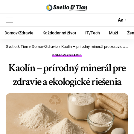
Aa
Domov/Zdravie
Každodenný život
IT/Tech
Muži
Že
Svetlo & Tien
»
Domov/Zdravie
»
Kaolín – prírodný minerál pre zdravie a ekologické riešenia
DOMOV/ZDRAVIE
Kaolín – prírodný minerál pre
zdravie a ekologické riešenia