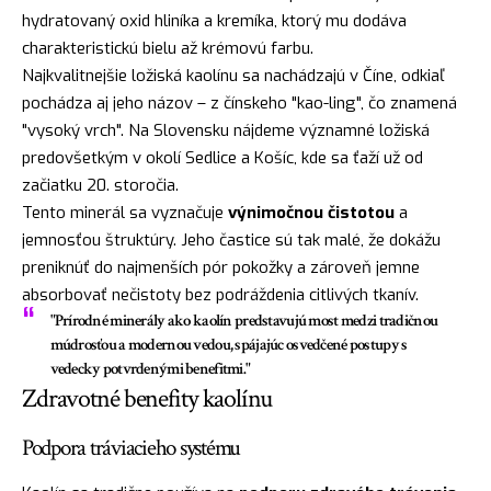
hydratovaný oxid hliníka a kremíka, ktorý mu dodáva
charakteristickú bielu až krémovú farbu.
Najkvalitnejšie ložiská kaolínu sa nachádzajú v Číne, odkiaľ
pochádza aj jeho názov – z čínskeho "kao-ling", čo znamená
"vysoký vrch". Na Slovensku nájdeme významné ložiská
predovšetkým v okolí Sedlice a Košíc, kde sa ťaží už od
začiatku 20. storočia.
Tento minerál sa vyznačuje
výnimočnou čistotou
a
jemnosťou štruktúry. Jeho častice sú tak malé, že dokážu
preniknúť do najmenších pór pokožky a zároveň jemne
absorbovať nečistoty bez podráždenia citlivých tkanív.
"Prírodné minerály ako kaolín predstavujú most medzi tradičnou
múdrosťou a modernou vedou, spájajúc osvedčené postupy s
vedecky potvrdenými benefitmi."
Zdravotné benefity kaolínu
Podpora tráviacieho systému