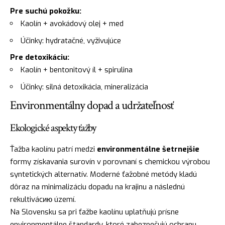
Pre suchú pokožku:
Kaolín + avokádový olej + med
Účinky: hydratačné, vyživujúce
Pre detoxikáciu:
Kaolín + bentonitový íl + spirulina
Účinky: silná detoxikácia, mineralizácia
Environmentálny dopad a udržateľnosť
Ekologické aspekty ťažby
Ťažba kaolínu patrí medzi
environmentálne šetrnejšie
formy získavania surovín v porovnaní s chemickou výrobou
syntetických alternatív. Moderné ťažobné metódy kladú
dôraz na minimalizáciu dopadu na krajinu a následnú
rekultivácию území.
Na Slovensku sa pri ťažbe kaolínu uplatňujú prísne
environmentálne štandardy, ktoré zabezpečujú ochranu