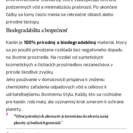
podzemných vôd a minimalizáciu prašnosti. Po ukončení
ťažby sa lomy často menia na rekreačné oblasti alebo
prírodné biotopy.
Biodegradabilita a bezpečnosť
Kaolín je
100% prírodný a biodegradabilný
materiál, ktorý
sa po použití prirodzene rozkladá bez negatívneho dopadu
na životné prostredie. Na rozdiel od syntetických
kozmetických a čistiacich prostriedkov nezanecháva v
prírode škodlivé zvyšky.
Jeho používanie v domácnosti prispieva k zníženiu
chemického zaťaženia odpadových vôd a celkovo k
udržateľnejšiemu životnému štýlu. Každý, kto sa rozhodne
pre kaolín, robí malý, ale významný krok smerom k ochrane
planéty.
"Výber prírodných alternatív je investíciou do zdravia našej
planéty aj budúcich generácií."