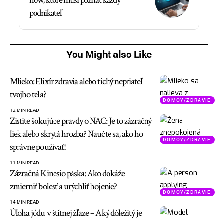
flow, ktoré musí poznať každý
podnikateľ
You Might also Like
Mlieko: Elixír zdravia alebo tichý nepriateľ
tvojho tela?
DOMOV/ZDRAVIE
12 MIN READ
Zistite šokujúce pravdy o NAC: Je to zázračný
liek alebo skrytá hrozba? Naučte sa, ako ho
DOMOV/ZDRAVIE
správne používať!
11 MIN READ
Zázračná Kinesio páska: Ako dokáže
zmierniť bolesť a urýchliť hojenie?
DOMOV/ZDRAVIE
14 MIN READ
Úloha jódu v štítnej žľaze – Aký dôležitý je