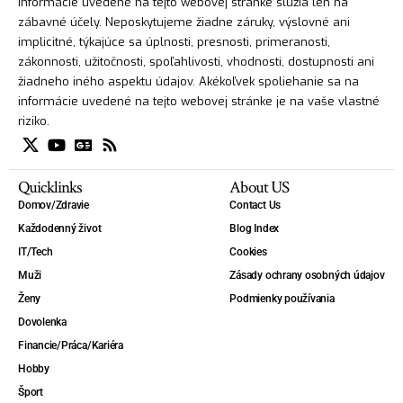
Informácie uvedené na tejto webovej stránke slúžia len na
zábavné účely. Neposkytujeme žiadne záruky, výslovné ani
implicitné, týkajúce sa úplnosti, presnosti, primeranosti,
zákonnosti, užitočnosti, spoľahlivosti, vhodnosti, dostupnosti ani
žiadneho iného aspektu údajov. Akékoľvek spoliehanie sa na
informácie uvedené na tejto webovej stránke je na vaše vlastné
riziko.
Quicklinks
About US
Domov/Zdravie
Contact Us
Každodenný život
Blog Index
IT/Tech
Cookies
Muži
Zásady ochrany osobných údajov
Ženy
Podmienky používania
Dovolenka
Financie/Práca/Kariéra
Hobby
Šport