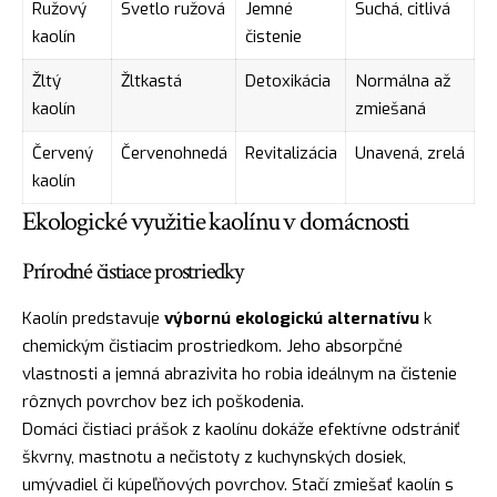
Ružový
Svetlo ružová
Jemné
Suchá, citlivá
kaolín
čistenie
Žltý
Žltkastá
Detoxikácia
Normálna až
kaolín
zmiešaná
Červený
Červenohnedá
Revitalizácia
Unavená, zrelá
kaolín
Ekologické využitie kaolínu v domácnosti
Prírodné čistiace prostriedky
Kaolín predstavuje
výbornú ekologickú alternatívu
k
chemickým čistiacim prostriedkom. Jeho absorpčné
vlastnosti a jemná abrazivita ho robia ideálnym na čistenie
rôznych povrchov bez ich poškodenia.
Domáci čistiaci prášok z kaolínu dokáže efektívne odstrániť
škvrny, mastnotu a nečistoty z kuchynských dosiek,
umývadiel či kúpeľňových povrchov. Stačí zmiešať kaolín s