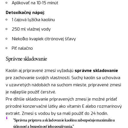
Aplikovať na 10-15 minút
Detoxikačný nápoj:
1 čajová lyžička kaolínu
250 ml vlažnej vody
Niekoľko kvapiek citrónovej šťavy
Piť nalačno
Správne skladovanie
Kaolín aj pripravené zmesi vyžadujú
správne skladovanie
pre zachovanie svojich vlastností. Suchý kaolín sa uchováva
v uzavretých nádobách na suchom mieste, pripravené zmesi
je najlepšie použiť čerstvé.
Pre dlhšie skladovanie pripravených zmesí je možné pridať
prírodné konzervačné látky ako vitamín E alebo rozmarínový
extrakt. Zmesi s vodou by sa mali použiť do 24 hodín.
"Správna príprava a skladovanie kaolínu zabezpečuje maximálnu
účinnosť a bezpečnosť jeho používania."