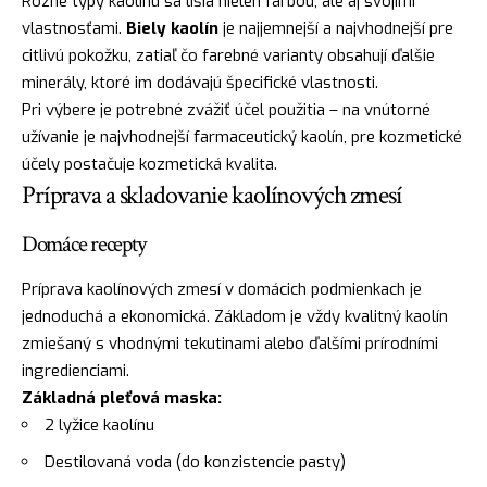
Rôzne typy kaolínu sa líšia nielen farbou, ale aj svojimi
vlastnosťami.
Biely kaolín
je najjemnejší a najvhodnejší pre
citlivú pokožku, zatiaľ čo farebné varianty obsahují ďalšie
minerály, ktoré im dodávajú špecifické vlastnosti.
Pri výbere je potrebné zvážiť účel použitia – na vnútorné
užívanie je najvhodnejší farmaceutický kaolín, pre kozmetické
účely postačuje kozmetická kvalita.
Príprava a skladovanie kaolínových zmesí
Domáce recepty
Príprava kaolínových zmesí v domácich podmienkach je
jednoduchá a ekonomická. Základom je vždy kvalitný kaolín
zmiešaný s vhodnými tekutinami alebo ďalšími prírodními
ingredienciami.
Základná pleťová maska:
2 lyžice kaolínu
Destilovaná voda (do konzistencie pasty)