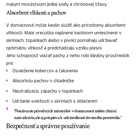
malým množstvom jedlej sódy a citrónovej šťavy.
Absorbent vlhkosti a pachov
V domácnosti môže kaolín slúžiť ako prirodzený absorbent
vlhkosti. Malé vrecúška naplnené kaolínom umiestnené v
skriniach, topánkach alebo v pivnici pomáhajú udržiavať
optimálnu vlhkosť a predchádzajú vzniku plesní.
Jeho schopnosť viazať pachy z neho robí ideálny prostriedok
pre:
Osvieženie kobercov a čalúnenia
Absorbciu pachov v chladničke
Neutralizáciu zápachu v topánkach
Udržanie sviežosti v skriniach s oblečením
"Používanie prírodných minerálov v domácnosti nielen chráni
naše zdravie, ale aj prispieva k udržateľnosti životného prostredia."
Bezpečnosť a správne používanie