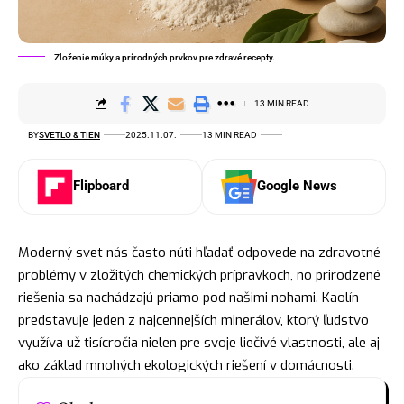
Zloženie múky a prírodných prvkov pre zdravé recepty.
13 MIN READ
BY
SVETLO & TIEN
2025.11.07.
13 MIN READ
Flipboard
Google News
Moderný svet nás často núti hľadať odpovede na zdravotné
problémy v zložitých chemických prípravkoch, no prirodzené
riešenia sa nachádzajú priamo pod našimi nohami. Kaolín
predstavuje jeden z najcennejších minerálov, ktorý ľudstvo
využíva už tisícročia nielen pre svoje liečivé vlastnosti, ale aj
ako základ mnohých ekologických riešení v domácnosti.