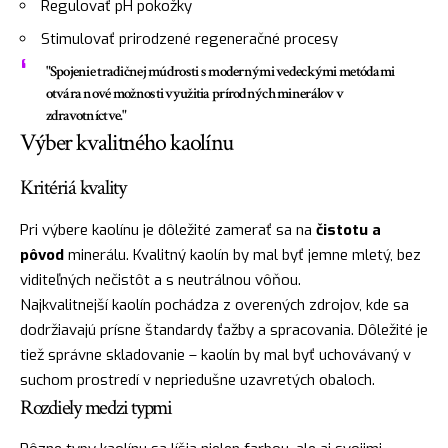
Regulovať pH pokožky
Stimulovať prirodzené regeneračné procesy
"Spojenie tradičnej múdrosti s modernými vedeckými metódami
otvára nové možnosti využitia prírodných minerálov v
zdravotníctve."
Výber kvalitného kaolínu
Kritériá kvality
Pri výbere kaolínu je dôležité zamerať sa na
čistotu a
pôvod
minerálu. Kvalitný kaolín by mal byť jemne mletý, bez
viditeľných nečistôt a s neutrálnou vôňou.
Najkvalitnejší kaolín pochádza z overených zdrojov, kde sa
dodržiavajú prísne štandardy ťažby a spracovania. Dôležité je
tiež správne skladovanie – kaolín by mal byť uchovávaný v
suchom prostredí v nepriedušne uzavretých obaloch.
Rozdiely medzi typmi