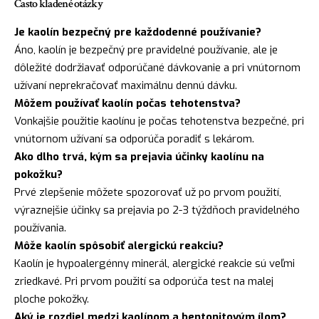
Často kladené otázky
Je kaolín bezpečný pre každodenné používanie?
Áno, kaolín je bezpečný pre pravidelné používanie, ale je
dôležité dodržiavať odporúčané dávkovanie a pri vnútornom
užívaní neprekračovať maximálnu dennú dávku.
Môžem používať kaolín počas tehotenstva?
Vonkajšie použitie kaolínu je počas tehotenstva bezpečné, pri
vnútornom užívaní sa odporúča poradiť s lekárom.
Ako dlho trvá, kým sa prejavia účinky kaolínu na
pokožku?
Prvé zlepšenie môžete spozorovať už po prvom použití,
výraznejšie účinky sa prejavia po 2-3 týždňoch pravidelného
používania.
Môže kaolín spôsobiť alergickú reakciu?
Kaolín je hypoalergénny minerál, alergické reakcie sú veľmi
zriedkavé. Pri prvom použití sa odporúča test na malej
ploche pokožky.
Aký je rozdiel medzi kaolínom a bentonitovým ílom?