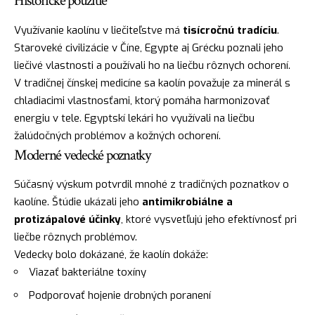
Historické použitie
Využívanie kaolínu v liečiteľstve má
tisícročnú tradíciu
.
Staroveké civilizácie v Číne, Egypte aj Grécku poznali jeho
liečivé vlastnosti a používali ho na liečbu rôznych ochorení.
V tradičnej čínskej medicíne sa kaolín považuje za minerál s
chladiacimi vlastnosťami, ktorý pomáha harmonizovať
energiu v tele. Egyptskí lekári ho využívali na liečbu
žalúdočných problémov a kožných ochorení.
Moderné vedecké poznatky
Súčasný výskum potvrdil mnohé z tradičných poznatkov o
kaolíne. Štúdie ukázali jeho
antimikrobiálne a
protizápalové účinky
, ktoré vysvetľujú jeho efektívnosť pri
liečbe rôznych problémov.
Vedecky bolo dokázané, že kaolín dokáže:
Viazať bakteriálne toxíny
Podporovať hojenie drobných poranení