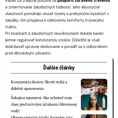
Kaolín sa tradične používa na
podporu zdravého trávenia
a zmierňovanie žalúdočných ťažkostí. Jeho absorpčné
vlastnosti pomáhajú viazať toxíny a prebytočnú kyselosť v
žalúdku, čím prispieva k celkovému komfortu tráviaceho
traktu.
Pri hnačkách a žalúdočných nevoľnostiach dokáže kaolín
jemne regulovať konzistenciu stolice. Dôležité je však
dodržiavať správne dávkovanie a poradiť sa s odborníkom
pred dlhodobým užívaním.
Ďalšie články
Konzumácia škorice: Skryté riziká a
dôležité upozornenia
Šokujúce tajomstvá: Ako ochrániť svoje
vlasy pred ničivými účinkami chlórovanej
vody!
Objavte zázračné účinky Jiaogulan čaju: