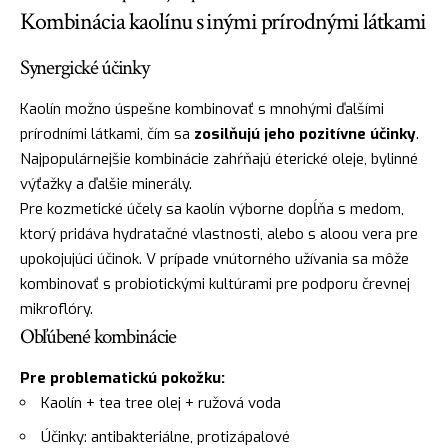
Kombinácia kaolínu s inými prírodnými látkami
Synergické účinky
Kaolín možno úspešne kombinovať s mnohými ďalšími
prírodními látkami, čím sa
zosilňujú jeho pozitívne účinky
.
Najpopulárnejšie kombinácie zahŕňajú éterické oleje, bylinné
výťažky a ďalšie minerály.
Pre kozmetické účely sa kaolín výborne dopĺňa s medom,
ktorý pridáva hydratačné vlastnosti, alebo s aloou vera pre
upokojujúci účinok. V prípade vnútorného užívania sa môže
kombinovať s probiotickými kultúrami pre podporu črevnej
mikroflóry.
Obľúbené kombinácie
Pre problematickú pokožku:
Kaolín + tea tree olej + ružová voda
Účinky: antibakteriálne, protizápalové