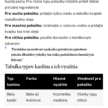
hustej pasty. Pre rôzne typy pokožky môžete pridať ďalšie
prírodné ingrediencie:
Pre suchú pokožku:
pridajte lyžicu medu a niekoľko kvapiek
mandľového oleja
Pre mastnú pokožku:
zmiešajte s ružovou vodou a pridajte
kvapku tea tree oleja
Pre citlivú pokožku:
použite iba kaolín s kamilkovým
odvarom
"Pravidelná starostlivosť o pokožku prírodným spôsobom
prináša dlhodobé výsledky bez rizika podráždenia chemickými
látkami."
Tabuľka typov kaolínu a ich využitia
Typ
Farba
Hlavné
Vhodnosť pre
kaolínu
využitie
pokožku
Biely
Biela až
Kozmetika,
Všetky typy,
kaolín
krémová
medicína
citlivá