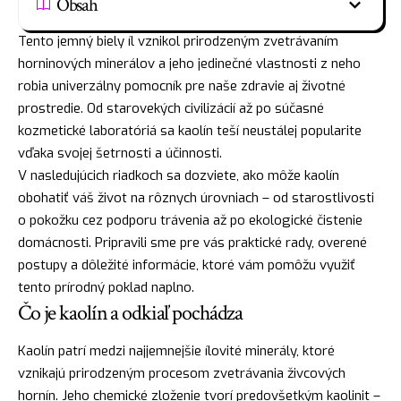
Obsah
Tento jemný biely íl vznikol prirodzeným zvetrávaním
horninových minerálov a jeho jedinečné vlastnosti z neho
robia univerzálny pomocník pre naše zdravie aj životné
prostredie. Od starovekých civilizácií až po súčasné
kozmetické laboratóriá sa kaolín teší neustálej popularite
vďaka svojej šetrnosti a účinnosti.
V nasledujúcich riadkoch sa dozviete, ako môže kaolín
obohatiť váš život na rôznych úrovniach – od starostlivosti
o pokožku cez podporu trávenia až po ekologické čistenie
domácnosti. Pripravili sme pre vás praktické rady, overené
postupy a dôležité informácie, ktoré vám pomôžu využiť
tento prírodný poklad naplno.
Čo je kaolín a odkiaľ pochádza
Kaolín patrí medzi najjemnejšie ílovité minerály, ktoré
vznikajú prirodzeným procesom zvetrávania živcových
hornín. Jeho chemické zloženie tvorí predovšetkým kaolinit –