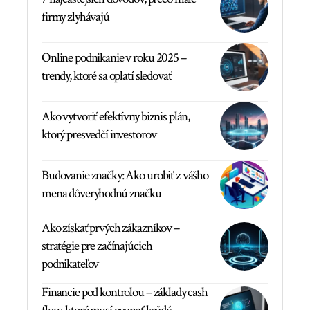
firmy zlyhávajú
Online podnikanie v roku 2025 –
trendy, ktoré sa oplatí sledovať
Ako vytvoriť efektívny biznis plán,
ktorý presvedčí investorov
Budovanie značky: Ako urobiť z vášho
mena dôveryhodnú značku
Ako získať prvých zákazníkov –
stratégie pre začínajúcich
podnikateľov
Financie pod kontrolou – základy cash