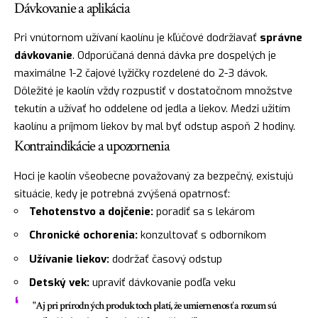
Dávkovanie a aplikácia
Pri vnútornom užívaní kaolínu je kľúčové dodržiavať
správne
dávkovanie
. Odporúčaná denná dávka pre dospelých je
maximálne 1-2 čajové lyžičky rozdelené do 2-3 dávok.
Dôležité je kaolín vždy rozpustiť v dostatočnom množstve
tekutín a užívať ho oddelene od jedla a liekov. Medzi užitím
kaolínu a príjmom liekov by mal byť odstup aspoň 2 hodiny.
Kontraindikácie a upozornenia
Hoci je kaolín všeobecne považovaný za bezpečný, existujú
situácie, kedy je potrebná zvýšená opatrnosť:
Tehotenstvo a dojčenie:
poradiť sa s lekárom
Chronické ochorenia:
konzultovať s odborníkom
Užívanie liekov:
dodržať časový odstup
Detský vek:
upraviť dávkovanie podľa veku
"Aj pri prírodných produktoch platí, že umiernenosť a rozum sú