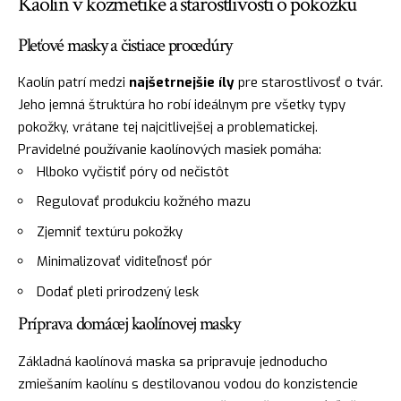
Kaolín v kozmetike a starostlivosti o pokožku
Pleťové masky a čistiace procedúry
Kaolín patrí medzi
najšetrnejšie íly
pre starostlivosť o tvár.
Jeho jemná štruktúra ho robí ideálnym pre všetky typy
pokožky, vrátane tej najcitlivejšej a problematickej.
Pravidelné používanie kaolínových masiek pomáha:
Hlboko vyčistiť póry od nečistôt
Regulovať produkciu kožného mazu
Zjemniť textúru pokožky
Minimalizovať viditeľnosť pór
Dodať pleti prirodzený lesk
Príprava domácej kaolínovej masky
Základná kaolínová maska sa pripravuje jednoducho
zmiešaním kaolínu s destilovanou vodou do konzistencie