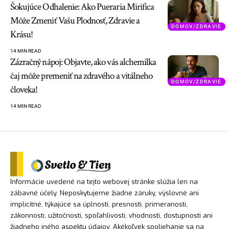
Šokujúce Odhalenie: Ako Pueraria Mirifica
Môže Zmeniť Vašu Plodnosť, Zdravie a
DOMOV/ZDRAVIE
Krásu!
14 MIN READ
Zázračný nápoj: Objavte, ako vás alchemilka
čaj môže premeniť na zdravého a vitálneho
DOMOV/ZDRAVIE
človeka!
14 MIN READ
Informácie uvedené na tejto webovej stránke slúžia len na
zábavné účely. Neposkytujeme žiadne záruky, výslovné ani
implicitné, týkajúce sa úplnosti, presnosti, primeranosti,
zákonnosti, užitočnosti, spoľahlivosti, vhodnosti, dostupnosti ani
žiadneho iného aspektu údajov. Akékoľvek spoliehanie sa na