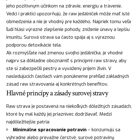
jeho pozitívnym účinkom na zdravie, energiu a trávenie.
Vedci i praktici upozorňujú, že raw jedálniček môže mať isté
obmedzenia a nie je vhodný pre každého. Napriek tomu veľa
ľudí hlási výrazné zlepšenie pohody, zníženie únavy a lepšiu
imunitu. Surová strava sa často spája aj s výraznou
podporou detoxikácie tela.
Ak rozmýšľate nad zmenou svojho jedálnička, je vhodné
najprv sa dôkladne oboznámiť s princípmi raw stravy, aby
ste si zabezpečili pestrý a vyvážený príjem živín. V
nasledujúcich častiach vám ponúkneme prehľad základných
zásad raw stravovania aj konkrétnych benefitov.
Hlavné princípy a zásady surovej stravy
Raw strava je postavená na niekoľkých dôležitých zásadách,
ktoré by mal každý jej priaznivec dodržiavať. Medzi
najdôležitejšie patria:
Minimálne spracovanie potravín
– konzumujú sa
výhradne alebo prevažne čerstvé, surové potraviny.