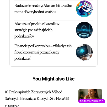
Budovanie značky: Ako urobiť z vášho
mena dôveryhodnú značku
Ako získať prvých zákazníkov –
stratégie pre začínajúcich
podnikateľov
Financie pod kontrolou – základy cash
flow, ktoré musí poznať každý
podnikateľ
You Might also Like
10 Prekvapivých Zdravotných Výhod
Sušených Brusníc, o Ktorých Ste Netušili!
DOMOV/ZDRAVIE
11 MIN READ