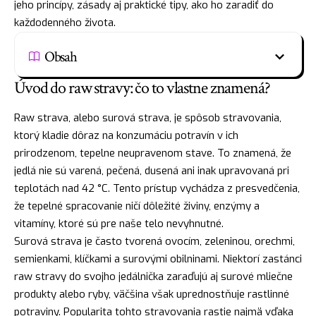
jeho princípy, zásady aj praktické tipy, ako ho zaradiť do
každodenného života.
Obsah
Úvod do raw stravy: čo to vlastne znamená?
Raw strava, alebo surová strava, je spôsob stravovania,
ktorý kladie dôraz na konzumáciu potravín v ich
prirodzenom, tepelne neupravenom stave. To znamená, že
jedlá nie sú varená, pečená, dusená ani inak upravovaná pri
teplotách nad 42 °C. Tento prístup vychádza z presvedčenia,
že tepelné spracovanie ničí dôležité živiny, enzýmy a
vitamíny, ktoré sú pre naše telo nevyhnutné.
Surová strava je často tvorená ovocím, zeleninou, orechmi,
semienkami, klíčkami a surovými obilninami. Niektorí zastánci
raw stravy do svojho jedálnička zaraďujú aj surové mliečne
produkty alebo ryby, väčšina však uprednostňuje rastlinné
potraviny. Popularita tohto stravovania rastie najmä vďaka