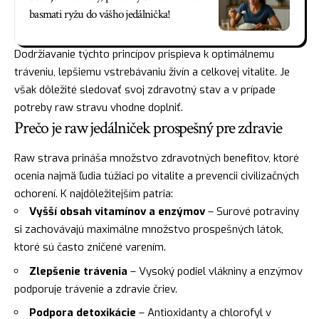
basmati ryžu do vášho jedálnička!
Dodržiavanie týchto princípov prispieva k optimálnemu
tráveniu, lepšiemu vstrebávaniu živín a celkovej vitalite. Je
však dôležité sledovať svoj zdravotný stav a v prípade
potreby raw stravu vhodne doplniť.
Prečo je raw jedálniček prospešný pre zdravie
Raw strava prináša množstvo zdravotných benefitov, ktoré
ocenia najmä ľudia túžiaci po vitalite a prevencii civilizačných
ochorení. K najdôležitejším patria:
Vyšší obsah vitamínov a enzýmov
– Surové potraviny
si zachovávajú maximálne množstvo prospešných látok,
ktoré sú často zničené varením.
Zlepšenie trávenia
– Vysoký podiel vlákniny a enzýmov
podporuje trávenie a zdravie čriev.
Podpora detoxikácie
– Antioxidanty a chlorofyl v