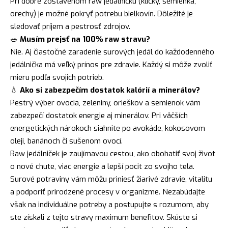
Pri dobre zostavenom raw jedálničku (klíčky, semienka,
orechy) je možné pokryť potrebu bielkovín. Dôležité je
sledovať príjem a pestrosť zdrojov.
🥗
Musím prejsť na 100% raw stravu?
Nie. Aj čiastočné zaradenie surových jedál do každodenného
jedálnička má veľký prínos pre zdravie. Každý si môže zvoliť
mieru podľa svojich potrieb.
💧
Ako si zabezpečím dostatok kalórií a minerálov?
Pestrý výber ovocia, zeleniny, orieškov a semienok vám
zabezpečí dostatok energie aj minerálov. Pri väčších
energetických nárokoch siahnite po avokáde, kokosovom
oleji, banánoch či sušenom ovocí.
Raw jedálniček je zaujímavou cestou, ako obohatiť svoj život
o nové chute, viac energie a lepší pocit zo svojho tela.
Surové potraviny vám môžu priniesť žiarivé zdravie, vitalitu
a podporiť prirodzené procesy v organizme. Nezabúdajte
však na individuálne potreby a postupujte s rozumom, aby
ste získali z tejto stravy maximum benefitov. Skúste si