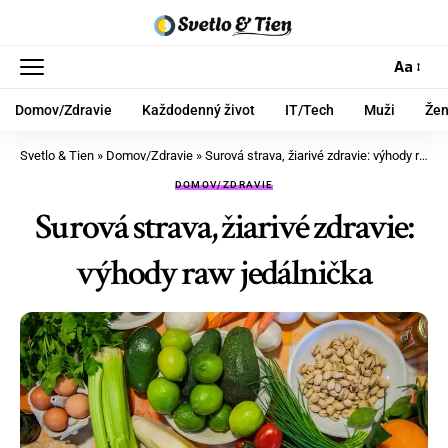
Aa
Domov/Zdravie
Každodenný život
IT/Tech
Muži
Že
Svetlo & Tien
»
Domov/Zdravie
»
Surová strava, žiarivé zdravie: výhody raw jedálnička
DOMOV/ZDRAVIE
Surová strava, žiarivé zdravie:
výhody raw jedálnička