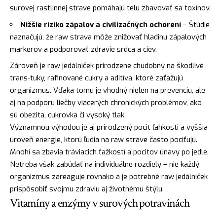
surovej rastlinnej strave pomáhajú telu zbavovať sa toxínov.
Nižšie riziko zápalov a civilizačných ochorení
– Štúdie
naznačujú, že raw strava môže znižovať hladinu zápalových
markerov a podporovať zdravie srdca a ciev.
Zároveň je raw jedálniček prirodzene chudobný na škodlivé
trans-tuky, rafinované cukry a aditíva, ktoré zaťažujú
organizmus. Vďaka tomu je vhodný nielen na prevenciu, ale
aj na podporu liečby viacerých chronických problémov, ako
sú obezita, cukrovka či vysoký tlak.
Významnou výhodou je aj prirodzený pocit ľahkosti a vyššia
úroveň energie, ktorú ľudia na raw strave často pociťujú.
Mnohí sa zbavia tráviacich ťažkostí a pocitov únavy po jedle.
Netreba však zabúdať na individuálne rozdiely – nie každý
organizmus zareaguje rovnako a je potrebné raw jedálniček
prispôsobiť svojmu zdraviu aj životnému štýlu.
Vitamíny a enzýmy v surových potravinách