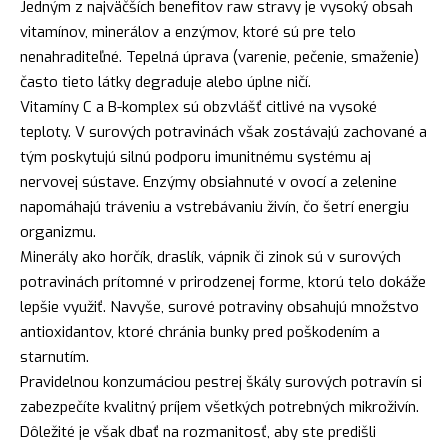
Jedným z najväčších benefitov raw stravy je vysoký obsah
vitamínov, minerálov a enzýmov, ktoré sú pre telo
nenahraditeľné. Tepelná úprava (varenie, pečenie, smaženie)
často tieto látky degraduje alebo úplne ničí.
Vitamíny C a B-komplex sú obzvlášť citlivé na vysoké
teploty. V surových potravinách však zostávajú zachované a
tým poskytujú silnú podporu imunitnému systému aj
nervovej sústave. Enzýmy obsiahnuté v ovocí a zelenine
napomáhajú tráveniu a vstrebávaniu živín, čo šetrí energiu
organizmu.
Minerály ako horčík, draslík, vápnik či zinok sú v surových
potravinách prítomné v prirodzenej forme, ktorú telo dokáže
lepšie využiť. Navyše, surové potraviny obsahujú množstvo
antioxidantov, ktoré chránia bunky pred poškodením a
starnutím.
Pravidelnou konzumáciou pestrej škály surových potravín si
zabezpečíte kvalitný príjem všetkých potrebných mikroživín.
Dôležité je však dbať na rozmanitosť, aby ste predišli