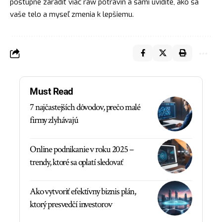
postupne zaradiť viac raw potravín a sami uvidíte, ako sa
vaše telo a myseľ zmenia k lepšiemu.
Must Read
7 najčastejších dôvodov, prečo malé
firmy zlyhávajú
Online podnikanie v roku 2025 –
trendy, ktoré sa oplatí sledovať
Ako vytvoriť efektívny biznis plán,
ktorý presvedčí investorov