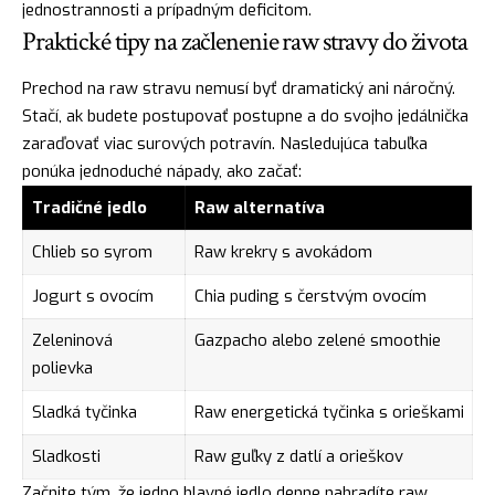
jednostrannosti a prípadným deficitom.
Praktické tipy na začlenenie raw stravy do života
Prechod na raw stravu nemusí byť dramatický ani náročný.
Stačí, ak budete postupovať postupne a do svojho jedálnička
zaraďovať viac surových potravín. Nasledujúca tabuľka
ponúka jednoduché nápady, ako začať:
Tradičné jedlo
Raw alternatíva
Chlieb so syrom
Raw krekry s avokádom
Jogurt s ovocím
Chia puding s čerstvým ovocím
Zeleninová
Gazpacho alebo zelené smoothie
polievka
Sladká tyčinka
Raw energetická tyčinka s orieškami
Sladkosti
Raw guľky z datlí a orieškov
Začnite tým, že jedno hlavné jedlo denne nahradíte raw