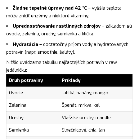
Žiadne tepelné úpravy nad 42 °C
– vyššia teplota
môže zničiť enzýmy a niektoré vitamíny.
Uprednostňovanie rastlinných zdrojov
– základom sú
ovocie, zelenina, orechy, semienka a klíčky.
Hydratácia
– dostatočný príjem vody a hydratovaných
potravín (napr. smoothie, šaláty).
Nižšie uvádzame tabuľku najčastejších potravín v raw
jedálničku:
Druh potraviny
Príklady
Ovocie
Jablká, banány, mango
Zelenina
Špenát, mrkva, kel
Orechy
Vlašské orechy, mandle
Semienka
Slnečnicové, chia, ľan