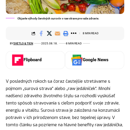
Objavte výhody čerstvých surovín v raw strave pre vaše zdravie.
8 MIN READ
BY
SVETLO & TIEN
2025.08.18.
8 MIN READ
Flipboard
Google News
V posledných rokoch sa čoraz častejšie stretávame s
pojmom „surová strava“ alebo „raw jedálniček“. Mnohí
nadšenci zdravého životného štýlu sa rozhodli vyskúšať
tento spôsob stravovania s cieľom podporiť svoje zdravie,
energiu a vitalitu. Surová strava je založená na konzumácii
potravín v ich prirodzenom stave, bez tepelnej úpravy. V
tomto článku sa pozrieme na hlavné benefity raw jedálnička,