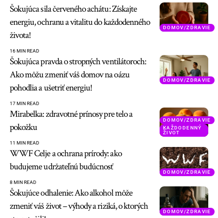
Šokujúca sila červeného achátu: Získajte
energiu, ochranu a vitalitu do každodenného
DOMOV/ZDRAVIE
života!
16 MIN READ
Šokujúca pravda o stropných ventilátoroch:
Ako môžu zmeniť váš domov na oázu
DOMOV/ZDRAVIE
pohodlia a ušetriť energiu!
17 MIN READ
Mirabelka: zdravotné prínosy pre telo a
DOMOV/ZDRAVIE
pokožku
KAŽDODENNÝ
ŽIVOT
11 MIN READ
WWF Celje a ochrana prírody: ako
budujeme udržateľnú budúcnosť
DOMOV/ZDRAVIE
8 MIN READ
Šokujúce odhalenie: Ako alkohol môže
zmeniť váš život – výhody a riziká, o ktorých
DOMOV/ZDRAVIE