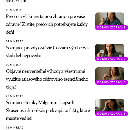
ste netušili!
18 MIN READ
Prečo sú vlákniny tajnou zbraňou pre vaše
zdravie? Zistite, prečo ich potrebujete každý
DOMOV/ZDRAVIE
deň!
14 MIN READ
Šokujúce pravdy o stévii: Čo vám výrobcovia
sladidiel nepovedia!
DOMOV/ZDRAVIE
19 MIN READ
Objavte neuveriteľné výhody a všestranné
využitie atlasového cédrového esenciálneho
DOMOV/ZDRAVIE
oleja!
23 MIN READ
Šokujúce účinky Milgamma kapsúl:
Skúsenosti, ktoré vás prekvapia, a fakty, ktoré
DOMOV/ZDRAVIE
musíte vedieť!
11 MIN READ