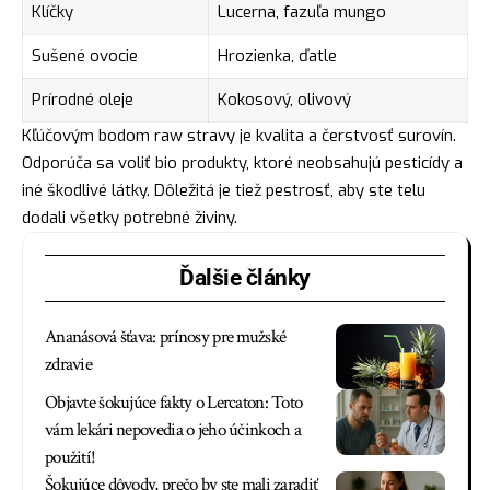
Klíčky
Lucerna, fazuľa mungo
Sušené ovocie
Hrozienka, ďatle
Prírodné oleje
Kokosový, olivový
Kľúčovým bodom raw stravy je kvalita a čerstvosť surovín.
Odporúča sa voliť bio produkty, ktoré neobsahujú pesticídy a
iné škodlivé látky. Dôležitá je tiež pestrosť, aby ste telu
dodali všetky potrebné živiny.
Ďalšie články
Ananásová šťava: prínosy pre mužské
zdravie
Objavte šokujúce fakty o Lercaton: Toto
vám lekári nepovedia o jeho účinkoch a
použití!
Šokujúce dôvody, prečo by ste mali zaradiť