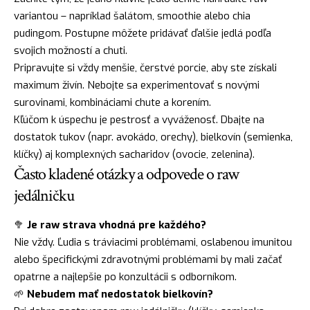
variantou – napríklad šalátom, smoothie alebo chia
pudingom. Postupne môžete pridávať ďalšie jedlá podľa
svojich možností a chuti.
Pripravujte si vždy menšie, čerstvé porcie, aby ste získali
maximum živín. Nebojte sa experimentovať s novými
surovinami, kombináciami chute a korením.
Kľúčom k úspechu je pestrosť a vyváženosť. Dbajte na
dostatok tukov (napr. avokádo, orechy), bielkovín (semienka,
klíčky) aj komplexných sacharidov (ovocie, zelenina).
Často kladené otázky a odpovede o raw
jedálničku
🥦
Je raw strava vhodná pre každého?
Nie vždy. Ľudia s tráviacimi problémami, oslabenou imunitou
alebo špecifickými zdravotnými problémami by mali začať
opatrne a najlepšie po konzultácii s odborníkom.
🌱
Nebudem mať nedostatok bielkovín?