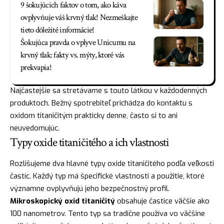
9 šokujúcich faktov o tom, ako káva
ovplyvňuje váš krvný tlak! Nezmeškajte
tieto dôležité informácie!
Šokujúca pravda o vplyve Unicumu na
krvný tlak: fakty vs. mýty, ktoré vás
prekvapia!
Najčastejšie sa stretávame s touto látkou v každodenných
produktoch. Bežný spotrebiteľ prichádza do kontaktu s
oxidom titaničitým prakticky denne, často si to ani
neuvedomujúc.
Typy oxide titaničitého a ich vlastnosti
Rozlišujeme dva hlavné typy oxide titaničitého podľa veľkosti
častíc. Každý typ má špecifické vlastnosti a použitie, ktoré
významne ovplyvňujú jeho bezpečnostný profil.
Mikroskopický oxid titaničitý
obsahuje častice väčšie ako
100 nanometrov. Tento typ sa tradične používa vo väčšine