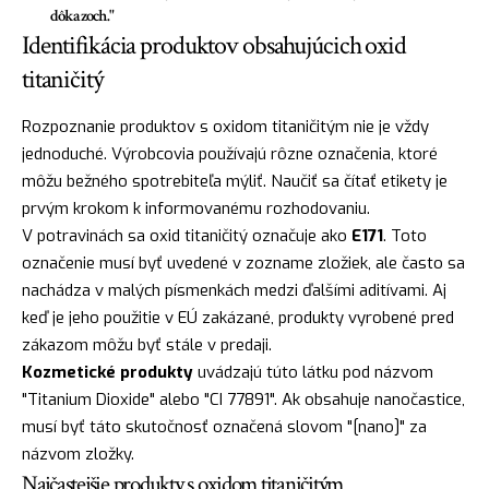
dôkazoch."
Identifikácia produktov obsahujúcich oxid
titaničitý
Rozpoznanie produktov s oxidom titaničitým nie je vždy
jednoduché. Výrobcovia používajú rôzne označenia, ktoré
môžu bežného spotrebiteľa mýliť. Naučiť sa čítať etikety je
prvým krokom k informovanému rozhodovaniu.
V potravinách sa oxid titaničitý označuje ako
E171
. Toto
označenie musí byť uvedené v zozname zložiek, ale často sa
nachádza v malých písmenkách medzi ďalšími aditívami. Aj
keď je jeho použitie v EÚ zakázané, produkty vyrobené pred
zákazom môžu byť stále v predaji.
Kozmetické produkty
uvádzajú túto látku pod názvom
"Titanium Dioxide" alebo "CI 77891". Ak obsahuje nanočastice,
musí byť táto skutočnosť označená slovom "[nano]" za
názvom zložky.
Najčastejšie produkty s oxidom titaničitým