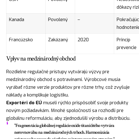
dôkazy riz
Kanada
Povolený
–
Pokračujú
hodnoteni
Francúzsko
Zakázaný
2020
Princíp
prevencie
Vplyv na medzinárodný obchod
Rozdielne regulačné prístupy vytvárajú výzvy pre
medzinárodný obchod s potravinami. Výrobcové musia
vyrábať rôzne verzie produktov pre rôzne trhy, což zvyšuje
náklady a komplikuje logistiku.
Exportéri do EÚ
museli rýchlo prispôsobiť svoje produkty
novým požiadavkám. Mnohé spoločnosti sa rozhodli pre
globálnu reformuláciu, aby zjednodušili výrobu a distribúciu.
"Fragmentácia globálnej regulácie oxide titaničitého vytvára
nerovnováhu na medzinárodných trhoch. Harmonizácia