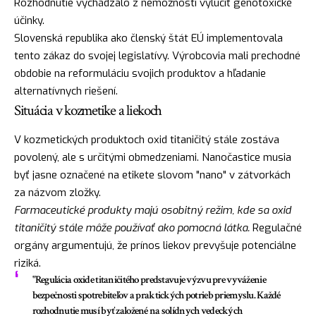
Rozhodnutie vychádzalo z nemožnosti vylúčiť genotoxické
účinky.
Slovenská republika ako členský štát EÚ implementovala
tento zákaz do svojej legislatívy. Výrobcovia mali prechodné
obdobie na reformuláciu svojich produktov a hľadanie
alternatívnych riešení.
Situácia v kozmetike a liekoch
V kozmetických produktoch oxid titaničitý stále zostáva
povolený, ale s určitými obmedzeniami. Nanočastice musia
byť jasne označené na etikete slovom "nano" v zátvorkách
za názvom zložky.
Farmaceutické produkty majú osobitný režim, kde sa oxid
titaničitý stále môže používať ako pomocná látka.
Regulačné
orgány argumentujú, že prínos liekov prevyšuje potenciálne
riziká.
"Regulácia oxide titaničitého predstavuje výzvu pre vyváženie
bezpečnosti spotrebiteľov a praktických potrieb priemyslu. Každé
rozhodnutie musí byť založené na solídnych vedeckých