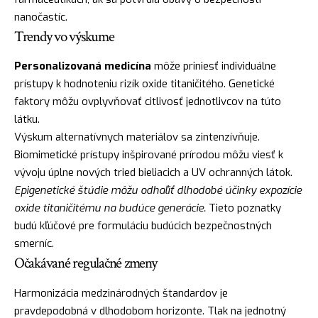
nanočastíc.
Trendy vo výskume
Personalizovaná medicína
môže priniesť individuálne
prístupy k hodnoteniu rizík oxide titaničitého. Genetické
faktory môžu ovplyvňovať citlivosť jednotlivcov na túto
látku.
Výskum alternatívnych materiálov sa zintenzívňuje.
Biomimetické prístupy inšpirované prírodou môžu viesť k
vývoju úplne nových tried bieliacich a UV ochranných látok.
Epigenetické štúdie môžu odhaľiť dlhodobé účinky expozície
oxide titaničitému na budúce generácie.
Tieto poznatky
budú kľúčové pre formuláciu budúcich bezpečnostných
smerníc.
Očakávané regulačné zmeny
Harmonizácia medzinárodných štandardov je
pravdepodobná v dlhodobom horizonte. Tlak na jednotný