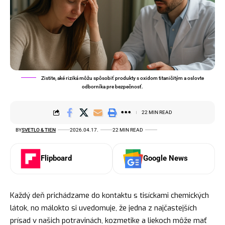
Zistite, aké riziká môžu spôsobiť produkty s oxidom titaničitým a oslovte
odborníka pre bezpečnosť.
22 MIN READ
BY
SVETLO & TIEN
2026.04.17.
22 MIN READ
Flipboard
Google News
Každý deň prichádzame do kontaktu s tisíckami chemických
látok, no málokto si uvedomuje, že jedna z najčastejších
prísad v našich potravinách, kozmetike a liekoch môže mať