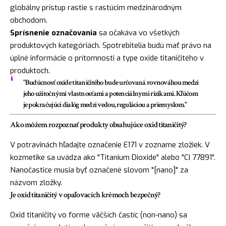
globálny prístup rastie s rastúcim medzinárodným
obchodom.
Sprísnenie označovania
sa očakáva vo všetkých
produktových kategóriách. Spotrebitelia budú mať právo na
úplné informácie o prítomnosti a type oxide titaničitého v
produktoch.
"Budúcnosť oxide titaničitého bude určovaná rovnováhou medzi
jeho užitočnými vlastnosťami a potenciálnymi rizikami. Kľúčom
je pokračujúci dialóg medzi vedou, reguláciou a priemyslom."
Ako môžem rozpoznať produkty obsahujúce oxid titaničitý?
V potravinách hľadajte označenie E171 v zozname zložiek. V
kozmetike sa uvádza ako "Titanium Dioxide" alebo "CI 77891".
Nanočastice musia byť označené slovom "[nano]" za
názvom zložky.
Je oxid titaničitý v opaľovacích krémoch bezpečný?
Oxid titaničitý vo forme väčších častíc (non-nano) sa