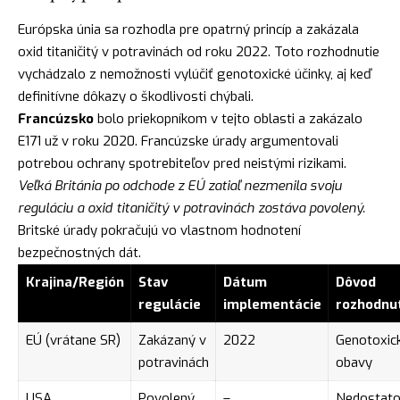
Európska únia sa rozhodla pre opatrný princíp a zakázala
oxid titaničitý v potravinách od roku 2022. Toto rozhodnutie
vychádzalo z nemožnosti vylúčiť genotoxické účinky, aj keď
definitívne dôkazy o škodlivosti chýbali.
Francúzsko
bolo priekopníkom v tejto oblasti a zakázalo
E171 už v roku 2020. Francúzske úrady argumentovali
potrebou ochrany spotrebiteľov pred neistými rizikami.
Veľká Británia po odchode z EÚ zatiaľ nezmenila svoju
reguláciu a oxid titaničitý v potravinách zostáva povolený.
Britské úrady pokračujú vo vlastnom hodnotení
bezpečnostných dát.
Krajina/Región
Stav
Dátum
Dôvod
regulácie
implementácie
rozhodnu
EÚ (vrátane SR)
Zakázaný v
2022
Genotoxic
potravinách
obavy
USA
Povolený
–
Nedostato