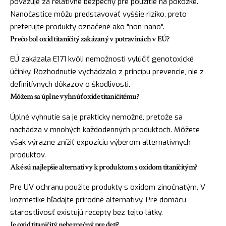
považuje za relatívne bezpečný pre použitie na pokožke.
Nanočastice môžu predstavovať vyššie riziko, preto
preferujte produkty označené ako "non-nano".
Prečo bol oxid titaničitý zakázaný v potravinách v EÚ?
EÚ zakázala E171 kvôli nemožnosti vylúčiť genotoxické
účinky. Rozhodnutie vychádzalo z princípu prevencie, nie z
definitívnych dôkazov o škodlivosti.
Môžem sa úplne vyhnúť oxide titaničitému?
Úplné vyhnutie sa je prakticky nemožné, pretože sa
nachádza v mnohých každodenných produktoch. Môžete
však výrazne znížiť expozíciu výberom alternatívnych
produktov.
Aké sú najlepšie alternatívy k produktom s oxidom titaničitým?
Pre UV ochranu použite produkty s oxidom zinočnatým. V
kozmetike hľadajte prírodné alternatívy. Pre domácu
starostlivosť existujú recepty bez tejto látky.
Je oxid titaničitý nebezpečný pre deti?