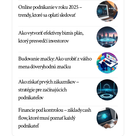
Online podnikanie v roku 2025 –
trendy, ktoré sa oplatí sledovať
Ako vytvoriť efektívny biznis plán,
ktorý presvedčí investorov
Budovanie značky: Ako urobiť z vášho
mena dôveryhodnú značku
Ako získať prvých zákazníkov –
stratégie pre začínajúcich
podnikateľov
Financie pod kontrolou – základy cash
flow, ktoré musí poznať každý
podnikateľ