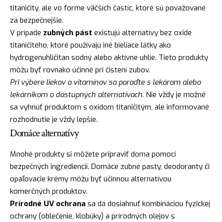
titaničitý, ale vo forme väčších častíc, ktoré sú považované
za bezpečnejšie.
V prípade
zubných pást
existujú alternatívy bez oxide
titaničitého, ktoré používajú iné bieliace látky ako
hydrogenuhličitan sodný alebo aktívne uhlie. Tieto produkty
môžu byť rovnako účinné pri čistení zubov.
Pri výbere liekov a vitamínov sa poraďte s lekárom alebo
lekárnikom o dostupných alternatívach.
Nie vždy je možné
sa vyhnúť produktom s oxidom titaničitým, ale informované
rozhodnutie je vždy lepšie.
Domáce alternatívy
Mnohé produkty si môžete pripraviť doma pomocí
bezpečných ingrediencií. Domáce zubné pasty, deodoranty či
opaľovacie krémy môžu byť účinnou alternatívou
komerčných produktov.
Prírodné UV ochrana
sa dá dosiahnuť kombináciou fyzickej
ochrany (oblečenie, klobúky) a prírodných olejov s