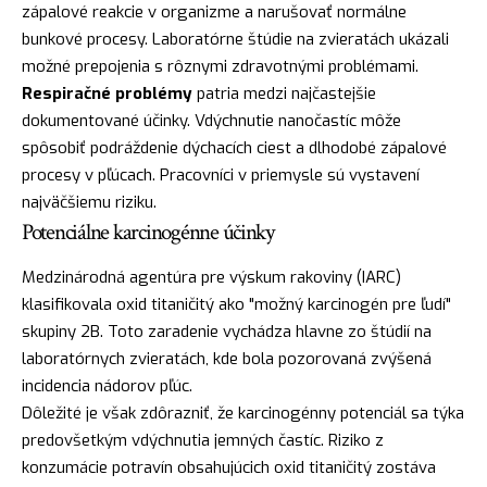
zápalové reakcie v organizme a narušovať normálne
bunkové procesy. Laboratórne štúdie na zvieratách ukázali
možné prepojenia s rôznymi zdravotnými problémami.
Respiračné problémy
patria medzi najčastejšie
dokumentované účinky. Vdýchnutie nanočastíc môže
spôsobiť podráždenie dýchacích ciest a dlhodobé zápalové
procesy v pľúcach. Pracovníci v priemysle sú vystavení
najväčšiemu riziku.
Potenciálne karcinogénne účinky
Medzinárodná agentúra pre výskum rakoviny (IARC)
klasifikovala oxid titaničitý ako "možný karcinogén pre ľudí"
skupiny 2B. Toto zaradenie vychádza hlavne zo štúdií na
laboratórnych zvieratách, kde bola pozorovaná zvýšená
incidencia nádorov pľúc.
Dôležité je však zdôrazniť, že karcinogénny potenciál sa týka
predovšetkým vdýchnutia jemných častíc. Riziko z
konzumácie potravín obsahujúcich oxid titaničitý zostáva