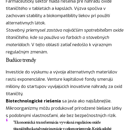
Farmaceutický sektor hľadá riešenia pre náhradu oxide
titaničitého v tabletách a kapslách. Výzva spočíva v
zachovaní stability a biokompatibility liekov pri použití
alternatívnych látok.
Stavebný priemysel zostáva najväčším spotrebiteľom oxide
titaničitého, kde sa používa vo farbách a stavebných
materiáloch.
V tejto oblasti zatiaľ nedošlo k výrazným
regulačným zmenám.
Budúce trendy
Investície do výskumu a vývoja alternatívnych materiálov
rastú exponenciálne. Venture kapitálové fondy smerujú
milióny do startupov vyvíjajúcich inovatívne náhrady za oxid
titaničitý.
Biotechnologické riešenia
sa javia ako najsľubnejšie.
Mikroorganizmy môžu produkovať prirodzené bieliace látky
s podobnými vlastnosťami, ale bez bezpečnostných rizík.
"Ekonomická transformácia vyvolaná reguláciou oxide
titaničitého katalyzuje inovácie v celom priemysle. Krátkodobé