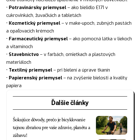
•
Potravinársky priemysel
– ako bielidlo E171 v
cukrovinkách, žuvačkách a tabletách
•
Kozmetický priemysel
– v make-upoch, zubných pastách
a opaľovacích krémoch
•
Farmaceutický priemysel
– ako pomocná látka v liekoch
a vitamínoch
•
Stavebníctvo
– v farbách, omietkach a plastových
materiáloch
•
Textilný priemysel
– pri bielení a úprave tkanín
•
Papierenský priemysel
– na zvýšenie bielosti a kvality
papiera
Ďalšie články
Šokujúce dôvody, prečo je bicyklovanie
tajnou zbraňou pre vaše zdravie, planétu a
zábavu!