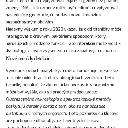
titaničitého môžu ovplyvňovať expresiu génov bez priamej
zmeny DNA. Tieto zmeny môžu byť dedičné a ovplyvňovať
nasledujúce generácie, čo pridáva novú dimenziu k
bezpečnostným obavám.
Nedávny výskum z roku 2023 ukázal, že oxid titaničitý môže
interagovať s črevnými baktériami spôsobom, ktorý
narušuje ich prirodzené funkcie. Táto interakcia môže viesť k
dysbiológii čreva a zvýšenému riziku zápalových ochorení.
Nové metódy detekcie
Vývoj pokročilých analytických metód umožňuje presnejšie
meranie oxide titaničitého v biologických vzorkách. Tieto
techniky odhaľujú, že akumulácia nanočastíc v organizme
môže byť vyššia, ako sa predtým predpokladalo.
Fluorescenčná mikroskopia a spektroskopické metódy
poskytujú detailný obraz o tom, ako sa nanočastice
distribuujú v rôznych orgánoch.
Tieto poznatky sú kľúčové
pre pochopenie dlhodobých zdravotných účinkov.
Longitudinálne štúdie sledujúce populáciu počas desaťročí