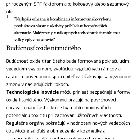
prirodzeným SPF faktorom ako kokosový alebo sezamový
olej.
"Najlepšia ochrana je kombinácia informovaného výberu
produktov a vlastnej aktivity pri hľadaní bezpečnejších
alternatív. Malé zmeny v nákupných rozhodnutiach môžu mať
veľký vplyv na zdravie."
Budúcnosť oxide titaničitého
Budúcnosť oxide titaničitého bude formovaná pokračujúcim
vedeckým výskumom, evolúciou regulačných rámcov a
rastúcim povedomím spotrebiteľov. Očakávajú sa významné
zmeny v nasledujúcich rokoch.
Technologické inovácie
môžu priniesť bezpečnejšie formy
oxide titaničitého. Výskumníci pracujú na povrchových
úpravách nanočastíc, ktoré by mohli eliminovať ich
potenciálnu toxicitu pri zachovaní užitočných vlastností.
Regulačné orgány pokračujú v hodnotení nových vedeckých
dát. Možné sú ďalšie obmedzenia v kozmetike a
farmaceutikách, ak sa potvrdia obavy o bezpečnosti