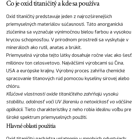
Čo je oxid titaničitý a kde sa používa
Oxid titaničitý predstavuje jeden z najrozšírenejších
priemyselných materiálov súčasnosti. Táto anorganická
zlúčenina sa vyznačuje výnimočnou bielou farbou a vysokou
krycou schopnosťou. V prírodnom prostredí sa vyskytuje v
mineráloch ako rutil, anatas a brúkit.
Priemyselná výroba tejto látky dosahuje ročne viac ako šesť
miliónov ton celosvetovo. Najväčšími výrobcami sú Čína,
USA a európske krajiny. Výrobný proces zahŕňa chemické
spracovanie titanových rúd pomocou kyseliny sírovej alebo
chlóru.
Kľúčové vlastnosti oxide titaničitého zahŕňajú vysokú
stabilitu, odolnosť voči UV žiareniu a netoxickosť vo väčšine
aplikácií.
Tieto charakteristiky z neho robia ideálnu voľbu pre
široké spektrum priemyselných použití.
Hlavné oblasti použitia
Oxid titaničitý nachádza uplatnenie v mnohých odvetviach: