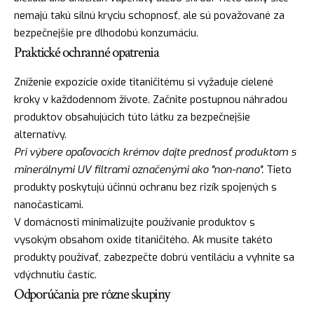
nemajú takú silnú kryciu schopnosť, ale sú považované za
bezpečnejšie pre dlhodobú konzumáciu.
Praktické ochranné opatrenia
Zníženie expozície oxide titaničitému si vyžaduje cielené
kroky v každodennom živote. Začnite postupnou náhradou
produktov obsahujúcich túto látku za bezpečnejšie
alternatívy.
Pri výbere opaľovacích krémov dajte prednosť produktom s
minerálnymi UV filtrami označenými ako "non-nano".
Tieto
produkty poskytujú účinnú ochranu bez rizík spojených s
nanočasticami.
V domácnosti minimalizujte používanie produktov s
vysokým obsahom oxide titaničitého. Ak musíte takéto
produkty používať, zabezpečte dobrú ventiláciu a vyhnite sa
vdýchnutiu častíc.
Odporúčania pre rôzne skupiny