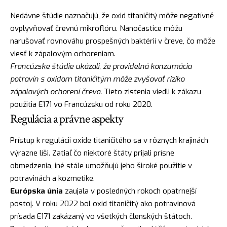
Nedávne štúdie naznačujú, že oxid titaničitý môže negatívně
ovplyvňovať črevnú mikroflóru. Nanočastice môžu
narušovať rovnováhu prospešných baktérií v čreve, čo môže
viesť k zápalovým ochoreniam.
Francúzske štúdie ukázali, že pravidelná konzumácia
potravín s oxidom titaničitým môže zvyšovať riziko
zápalových ochorení čreva.
Tieto zistenia viedli k zákazu
použitia E171 vo Francúzsku od roku 2020.
Regulácia a právne aspekty
Prístup k regulácii oxide titaničitého sa v rôznych krajinách
výrazne líši. Zatiaľ čo niektoré štáty prijali prísne
obmedzenia, iné stále umožňujú jeho široké použitie v
potravinách a kozmetike.
Európska únia
zaujala v posledných rokoch opatrnejší
postoj. V roku 2022 bol oxid titaničitý ako potravinová
prísada E171 zakázaný vo všetkých členských štátoch.