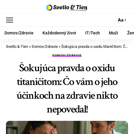
Aa
Domov/Zdravie
Každodenný život
IT/Tech
Muži
Že
Svetlo & Tien
»
Domov/Zdravie
»
Šokujúca pravda o oxidu titaničitom: Čo vám o jeho účinkoch na zdravie nikto nepovedal!
DOMOV/ZDRAVIE
Šokujúca pravda o oxidu
titaničitom: Čo vám o jeho
účinkoch na zdravie nikto
nepovedal!