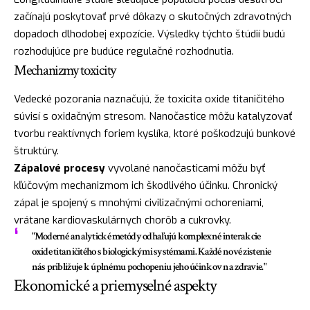
začínajú poskytovať prvé dôkazy o skutočných zdravotných
dopadoch dlhodobej expozície. Výsledky týchto štúdií budú
rozhodujúce pre budúce regulačné rozhodnutia.
Mechanizmy toxicity
Vedecké pozorania naznačujú, že toxicita oxide titaničitého
súvisí s oxidačným stresom. Nanočastice môžu katalyzovať
tvorbu reaktívnych foriem kyslíka, ktoré poškodzujú bunkové
štruktúry.
Zápalové procesy
vyvolané nanočasticami môžu byť
kľúčovým mechanizmom ich škodlivého účinku. Chronický
zápal je spojený s mnohými civilizačnými ochoreniami,
vrátane kardiovaskulárnych chorôb a cukrovky.
"Moderné analytické metódy odhaľujú komplexné interakcie
oxide titaničitého s biologickými systémami. Každé nové zistenie
nás približuje k úplnému pochopeniu jeho účinkov na zdravie."
Ekonomické a priemyselné aspekty