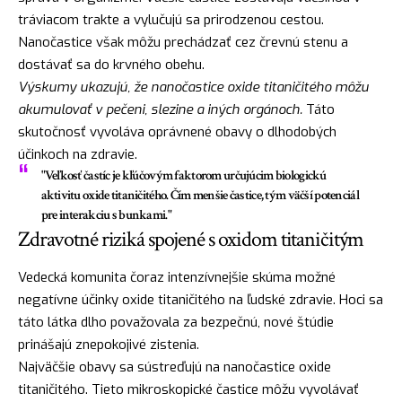
tráviacom trakte a vylučujú sa prirodzenou cestou.
Nanočastice však môžu prechádzať cez črevnú stenu a
dostávať sa do krvného obehu.
Výskumy ukazujú, že nanočastice oxide titaničitého môžu
akumulovať v pečeni, slezine a iných orgánoch.
Táto
skutočnosť vyvoláva oprávnené obavy o dlhodobých
účinkoch na zdravie.
"Veľkosť častíc je kľúčovým faktorom určujúcim biologickú
aktivitu oxide titaničitého. Čím menšie častice, tým väčší potenciál
pre interakciu s bunkami."
Zdravotné riziká spojené s oxidom titaničitým
Vedecká komunita čoraz intenzívnejšie skúma možné
negatívne účinky oxide titaničitého na ľudské zdravie. Hoci sa
táto látka dlho považovala za bezpečnú, nové štúdie
prinášajú znepokojivé zistenia.
Najväčšie obavy sa sústreďujú na nanočastice oxide
titaničitého. Tieto mikroskopické častice môžu vyvolávať