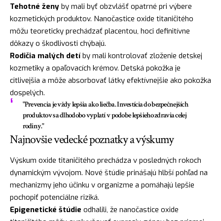
Tehotné ženy
by mali byť obzvlášť opatrné pri výbere
kozmetických produktov. Nanočastice oxide titaničitého
môžu teoreticky prechádzať placentou, hoci definitívne
dôkazy o škodlivosti chýbajú.
Rodičia malých detí
by mali kontrolovať zloženie detskej
kozmetiky a opaľovacích krémov. Detská pokožka je
citlivejšia a môže absorbovať látky efektívnejšie ako pokožka
dospelých.
"Prevencia je vždy lepšia ako liečba. Investícia do bezpečnejších
produktov sa dlhodobo vyplatí v podobe lepšieho zdravia celej
rodiny."
Najnovšie vedecké poznatky a výskumy
Výskum oxide titaničitého prechádza v posledných rokoch
dynamickým vývojom. Nové štúdie prinášajú hlbší pohľad na
mechanizmy jeho účinku v organizme a pomáhajú lepšie
pochopiť potenciálne riziká.
Epigenetické štúdie
odhalili, že nanočastice oxide