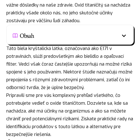
vážne dôsledky na naše zdravie. Oxid titaničitý sa nachádza
prakticky všade okolo nás, no jeho skutočné účinky
zostávaju pre väčšinu ľudí záhadou.
Obsah
Táto biela kryštalická látka, označovaná ako E171 v
potravinách, slúži predovšetkým ako bielidlo a opaľovací
filter. Vedci však čoraz častejšie upozorňujú na možné riziká
spojené s jeho používaním. Niektoré štúdie naznačujú možné
prepojenia s rôznymi zdravotnými problémami, zatiaľ čo iní
odborníci tvrdia, že je úplne bezpečný.
Pripravili sme pre vás komplexný prehľad všetkého, čo
potrebujete vedieť o oxide titaničitom. Dozviete sa, kde sa
nachádza, aké má účinky na organizmus a ako sa môžete
chrániť pred potenciálnymi rizikami. Získate praktické rady na
identifikáciu produktov s touto látkou a alternatívy pre
bezpečnejšie riešenia.