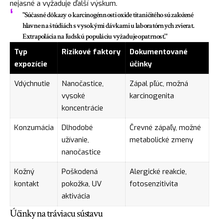
nejasné a vyžaduje ďalší výskum.
"Súčasné dôkazy o karcinogénnosti oxide titaničitého sú založené
hlavne na štúdiách s vysokými dávkami u laboratórnych zvierat.
Extrapolácia na ľudskú populáciu vyžaduje opatrnosť."
Typ
Rizikové faktory
Dokumentované
expozície
účinky
Vdýchnutie
Nanočastice,
Zápal pľúc, možná
vysoké
karcinogenita
koncentrácie
Konzumácia
Dlhodobé
Črevné zápaľy, možné
užívanie,
metabolické zmeny
nanočastice
Kožný
Poškodená
Alergické reakcie,
kontakt
pokožka, UV
fotosenzitivita
aktivácia
Účinky na tráviacu sústavu