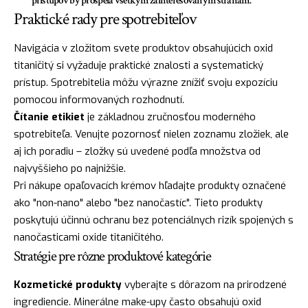
prístupov by prospela všetkým zainteresovaným stranám."
Praktické rady pre spotrebiteľov
Navigácia v zložitom svete produktov obsahujúcich oxid
titaničitý si vyžaduje praktické znalosti a systematický
prístup. Spotrebitelia môžu výrazne znížiť svoju expozíciu
pomocou informovaných rozhodnutí.
Čítanie etikiet
je základnou zručnosťou moderného
spotrebiteľa. Venujte pozornosť nielen zoznamu zložiek, ale
aj ich poradiu – zložky sú uvedené podľa množstva od
najvyššieho po najnižšie.
Pri nákupe opaľovacích krémov hľadajte produkty označené
ako "non-nano" alebo "bez nanočastíc". Tieto produkty
poskytujú účinnú ochranu bez potenciálnych rizík spojených s
nanočasticami oxide titaničitého.
Stratégie pre rôzne produktové kategórie
Kozmetické produkty
vyberajte s dôrazom na prirodzené
ingrediencie. Minerálne make-upy často obsahujú oxid