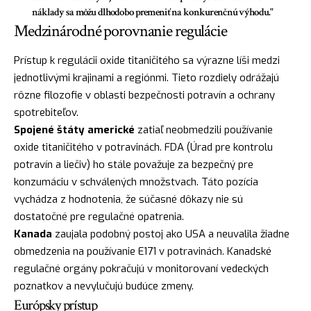
náklady sa môžu dlhodobo premeniť na konkurenčnú výhodu."
Medzinárodné porovnanie regulácie
Prístup k regulácii oxide titaničitého sa výrazne líši medzi
jednotlivými krajinami a regiónmi. Tieto rozdiely odrážajú
rôzne filozofie v oblasti bezpečnosti potravín a ochrany
spotrebiteľov.
Spojené štáty americké
zatiaľ neobmedzili používanie
oxide titaničitého v potravinách. FDA (Úrad pre kontrolu
potravín a liečiv) ho stále považuje za bezpečný pre
konzumáciu v schválených množstvach. Táto pozícia
vychádza z hodnotenia, že súčasné dôkazy nie sú
dostatočné pre regulačné opatrenia.
Kanada
zaujala podobný postoj ako USA a neuvalila žiadne
obmedzenia na používanie E171 v potravinách. Kanadské
regulačné orgány pokračujú v monitorovaní vedeckých
poznatkov a nevylučujú budúce zmeny.
Európsky prístup