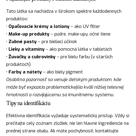
Táto látka sa nachádza v širokom spektre každodenných
produktov:
•
Opaľovacie krémy a lotiony
– ako UV filter
•
Make-up produkty
– púdre, make-upy, očné tiene
•
Zubné pasty
– pre bieliaci účinok
•
Lieky a vitamíny
– ako pomocná látka v tabletách
•
Žuvačky a cukrovinky
– pre bielu farbu (v starších
produktoch)
•
Farby a nátety
– ako biely pigment
Osobitná pozornosť sa venuje detským produktom, kde
môže byť expozícia problematickejšia kvôli nižšej telesnej
hmotnosti a rozvíjajúcemu sa imunitnému systému.
Tipy na identifikáciu
Efektívna identifikácia vyžaduje systematický prístup. Vždy si
prečítajte celý zoznam zložiek, nie len hlavné ingrediencie na
prednej strane obalu. Ak máte pochybnosti, kontaktujte