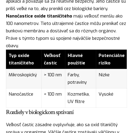
aplikácií a považuje sa za relatívne bezpečný. Jeho častice sú
príliš veľké na to, aby prenikli cez biologické bariéry.
Nanočastice oxide titaničitého
majú veľkosť menšiu ako
100 nanometrov. Tieto ultrajemné častice môžu prenikať cez
bunkovú membránu a dostávať sa do rôznych orgánov.
Práve s týmto typom sú spojené najväčšie bezpečnostné
obavy.
Typ oxide
Veľkosť
Hlavné
Potenciálne
titaničitého
častíc
použitie
riziko
Mikroskopický
> 100 nm
Farby,
Nízke
potraviny
Nanočastice
< 100 nm
Kozmetika,
Vysoké
UV filtre
Rozdiely v biologickom správaní
Veľkosť častíc zásadne ovplyvňuje, ako sa oxid titaničitý
správa v organizme. Väčšie častice zostávajú väčšinou v