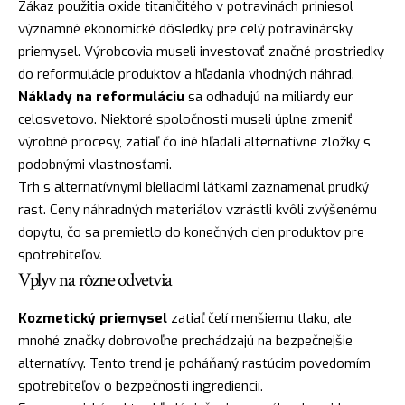
Zákaz použitia oxide titaničitého v potravinách priniesol
významné ekonomické dôsledky pre celý potravinársky
priemysel. Výrobcovia museli investovať značné prostriedky
do reformulácie produktov a hľadania vhodných náhrad.
Náklady na reformuláciu
sa odhadujú na miliardy eur
celosvetovo. Niektoré spoločnosti museli úplne zmeniť
výrobné procesy, zatiaľ čo iné hľadali alternatívne zložky s
podobnými vlastnosťami.
Trh s alternatívnymi bieliacimi látkami zaznamenal prudký
rast. Ceny náhradných materiálov vzrástli kvôli zvýšenému
dopytu, čo sa premietlo do konečných cien produktov pre
spotrebiteľov.
Vplyv na rôzne odvetvia
Kozmetický priemysel
zatiaľ čelí menšiemu tlaku, ale
mnohé značky dobrovoľne prechádzajú na bezpečnejšie
alternatívy. Tento trend je poháňaný rastúcim povedomím
spotrebiteľov o bezpečnosti ingrediencií.