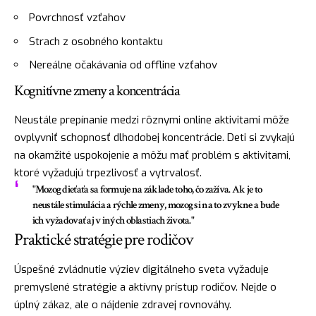
Povrchnosť vzťahov
Strach z osobného kontaktu
Nereálne očakávania od offline vzťahov
Kognitívne zmeny a koncentrácia
Neustále prepínanie medzi rôznymi online aktivitami môže
ovplyvniť schopnosť dlhodobej koncentrácie. Deti si zvykajú
na okamžité uspokojenie a môžu mať problém s aktivitami,
ktoré vyžadujú trpezlivosť a vytrvalosť.
"Mozog dieťaťa sa formuje na základe toho, čo zažíva. Ak je to
neustále stimulácia a rýchle zmeny, mozog si na to zvykne a bude
ich vyžadovať aj v iných oblastiach života."
Praktické stratégie pre rodičov
Úspešné zvládnutie výziev digitálneho sveta vyžaduje
premyslené stratégie a aktívny prístup rodičov. Nejde o
úplný zákaz, ale o nájdenie zdravej rovnováhy.