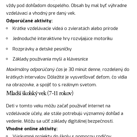
vždy pod dohľadom dospelého. Obsah by mal byť výhradne
vzdelávací a vhodný pre daný vek.
Odporúčané aktivity:
Krátke vzdelávacie videá o zvieratách alebo prírode
Jednoduché interaktívne hry rozvíjajúce motoriku
Rozprávky a detské pesničky
Základy používania myši a klávesnice
Maximálny odporúčaný čas
je 30 minút denne, rozdelený do
krátkych intervalov. Dôležité je vysvetľovať deťom, čo vidia
na obrazovke, a spojiť to s reálnym svetom.
Mladší školský vek (7-11 rokov)
Deti v tomto veku môžu začať používať internet na
vzdelávacie účely, ale stále potrebujú významný dohľad a
vedenie. Môžu sa učiť základy digitálnej bezpečnosti.
Vhodné online aktivity:
Výskumné projekty do školy s pomocou rodičov