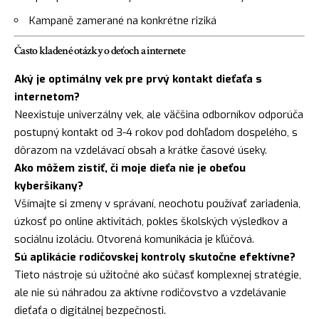
Kampaně zamerané na konkrétne riziká
Často kladené otázky o deťoch a internete
Aký je optimálny vek pre prvý kontakt dieťaťa s
internetom?
Neexistuje univerzálny vek, ale väčšina odborníkov odporúča
postupný kontakt od 3-4 rokov pod dohľadom dospelého, s
dôrazom na vzdelávací obsah a krátke časové úseky.
Ako môžem zistiť, či moje dieťa nie je obeťou
kyberšikany?
Všímajte si zmeny v správaní, neochotu používať zariadenia,
úzkosť po online aktivitách, pokles školských výsledkov a
sociálnu izoláciu. Otvorená komunikácia je kľúčová.
Sú aplikácie rodičovskej kontroly skutočne efektívne?
Tieto nástroje sú užitočné ako súčasť komplexnej stratégie,
ale nie sú náhradou za aktívne rodičovstvo a vzdelávanie
dieťaťa o digitálnej bezpečnosti.