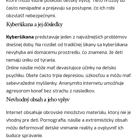
ktoré môžu vážne poškodiť detský vývoj. Tieto hrozby sú
často nenápadné a prejavujú sa postupne, čo ich robí
obzvlášť nebezpečnými.
Kyberšikana a jej dôsledky
Kyberšikana
predstavuje jeden z najvážnejších problémov
dnešnej doby. Na rozdiel od tradičnej šikany sa kyberšikana
nevyhýba ani domácemu prostrediu, čo znamená, že deti
nemajú úniku od týrania.
Online násilie môže mať devastujúce účinky na detskú
psychiku. Obete často trpia depresiou, úzkosťou a môžu mať
sebevražedné myšlienky.
Anonymita internetu
umožňuje
agresorom konať bez strachu z následkov.
Nevhodný obsah a jeho vplyv
Internet obsahuje obrovské množstvo materiálu, ktorý nie je
vhodný pre deti. Pornografia, násilie a extrémistický obsah
môžu deformovať detské vnímanie reality a ovplyvniť ich
budúce správanie.