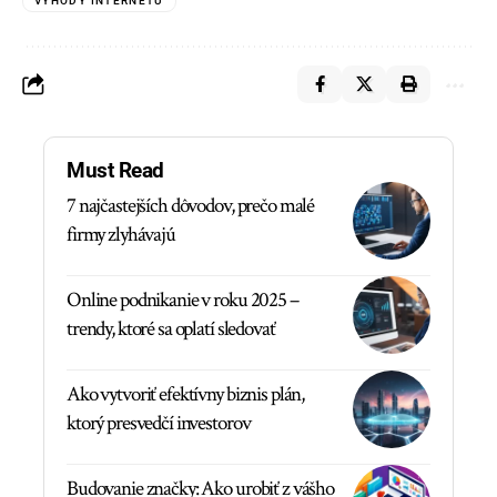
VÝHODY INTERNETU
Must Read
7 najčastejších dôvodov, prečo malé
firmy zlyhávajú
Online podnikanie v roku 2025 –
trendy, ktoré sa oplatí sledovať
Ako vytvoriť efektívny biznis plán,
ktorý presvedčí investorov
Budovanie značky: Ako urobiť z vášho