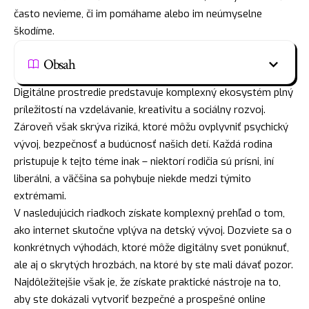
často nevieme, či im pomáhame alebo im neúmyselne
škodíme.
Obsah
Digitálne prostredie predstavuje komplexný ekosystém plný
príležitostí na vzdelávanie, kreativitu a sociálny rozvoj.
Zároveň však skrýva riziká, ktoré môžu ovplyvniť psychický
vývoj, bezpečnosť a budúcnosť našich detí. Každá rodina
pristupuje k tejto téme inak – niektorí rodičia sú prísni, iní
liberálni, a väčšina sa pohybuje niekde medzi týmito
extrémami.
V nasledujúcich riadkoch získate komplexný prehľad o tom,
ako internet skutočne vplýva na detský vývoj. Dozviete sa o
konkrétnych výhodách, ktoré môže digitálny svet ponúknuť,
ale aj o skrytých hrozbách, na ktoré by ste mali dávať pozor.
Najdôležitejšie však je, že získate praktické nástroje na to,
aby ste dokázali vytvoriť bezpečné a prospešné online