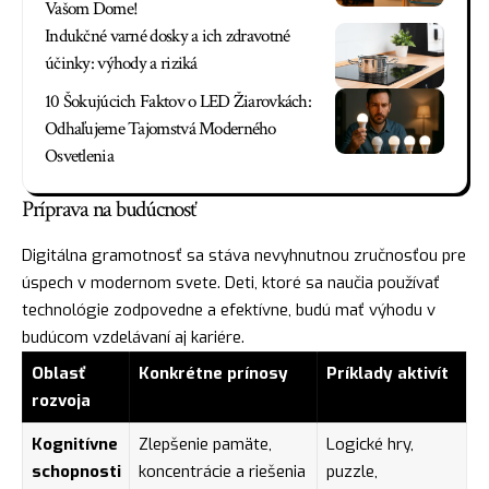
Vašom Dome!
Indukčné varné dosky a ich zdravotné
účinky: výhody a riziká
10 Šokujúcich Faktov o LED Žiarovkách:
Odhaľujeme Tajomstvá Moderného
Osvetlenia
Príprava na budúcnosť
Digitálna gramotnosť sa stáva nevyhnutnou zručnosťou pre
úspech v modernom svete. Deti, ktoré sa naučia používať
technológie zodpovedne a efektívne, budú mať výhodu v
budúcom vzdelávaní aj kariére.
Oblasť
Konkrétne prínosy
Príklady aktivít
rozvoja
Kognitívne
Zlepšenie pamäte,
Logické hry,
schopnosti
koncentrácie a riešenia
puzzle,