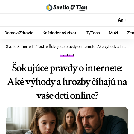
Aa
Domov/Zdravie
Každodenný život
IT/Tech
Muži
Že
Svetlo & Tien
»
IT/Tech
»
Šokujúce pravdy o internete: Aké výhody a hrozby číhajú na vaše deti online?
IT/TECH
Šokujúce pravdy o internete:
Aké výhody a hrozby číhajú na
vaše deti online?