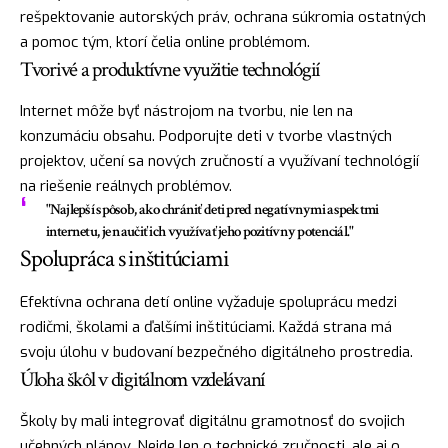
rešpektovanie autorských práv, ochrana súkromia ostatných
a pomoc tým, ktorí čelia online problémom.
Tvorivé a produktívne využitie technológií
Internet môže byť nástrojom na tvorbu, nie len na
konzumáciu obsahu. Podporujte deti v tvorbe vlastných
projektov, učení sa nových zručností a využívaní technológií
na riešenie reálnych problémov.
"Najlepší spôsob, ako chrániť deti pred negatívnymi aspektmi
internetu, je naučiť ich využívať jeho pozitívny potenciál."
Spolupráca s inštitúciami
Efektívna ochrana detí online vyžaduje spoluprácu medzi
rodičmi, školami a ďalšími inštitúciami. Každá strana má
svoju úlohu v budovaní bezpečného digitálneho prostredia.
Úloha škôl v digitálnom vzdelávaní
Školy by mali integrovať digitálnu gramotnosť do svojich
učebných plánov. Nejde len o technické zručnosti, ale aj o