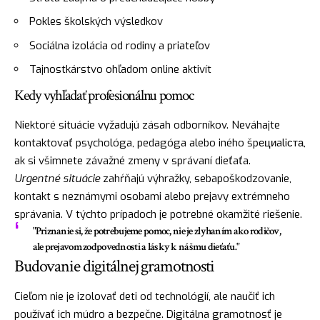
Pokles školských výsledkov
Sociálna izolácia od rodiny a priateľov
Tajnostkárstvo ohľadom online aktivít
Kedy vyhľadať profesionálnu pomoc
Niektoré situácie vyžadujú zásah odborníkov. Neváhajte
kontaktovať psychológa, pedagóga alebo iného špециaliста,
ak si všimnete závažné zmeny v správaní dieťaťa.
Urgentné situácie
zahŕňajú výhražky, sebapoškodzovanie,
kontakt s neznámymi osobami alebo prejavy extrémneho
správania. V týchto prípadoch je potrebné okamžité riešenie.
"Priznanie si, že potrebujeme pomoc, nie je zlyhaním ako rodičov,
ale prejavom zodpovednosti a lásky k nášmu dieťaťu."
Budovanie digitálnej gramotnosti
Cieľom nie je izolovať deti od technológií, ale naučiť ich
používať ich múdro a bezpečne. Digitálna gramotnosť je