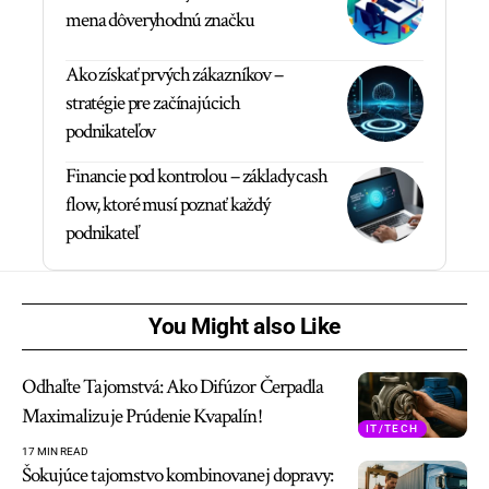
mena dôveryhodnú značku
Ako získať prvých zákazníkov –
stratégie pre začínajúcich
podnikateľov
Financie pod kontrolou – základy cash
flow, ktoré musí poznať každý
podnikateľ
You Might also Like
Odhaľte Tajomstvá: Ako Difúzor Čerpadla
Maximalizuje Prúdenie Kvapalín!
IT/TECH
17 MIN READ
Šokujúce tajomstvo kombinovanej dopravy: