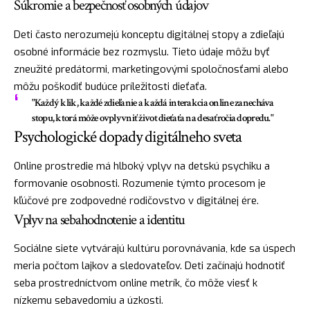
Súkromie a bezpečnosť osobných údajov
Deti často nerozumejú konceptu digitálnej stopy a zdieľajú
osobné informácie bez rozmyslu. Tieto údaje môžu byť
zneužité predátormi, marketingovými spoločnosťami alebo
môžu poškodiť budúce príležitosti dieťaťa.
"Každý klik, každé zdieľanie a každá interakcia online zanecháva
stopu, ktorá môže ovplyvniť život dieťaťa na desaťročia dopredu."
Psychologické dopady digitálneho sveta
Online prostredie má hlboký vplyv na detskú psychiku a
formovanie osobnosti. Rozumenie týmto procesom je
kľúčové pre zodpovedné rodičovstvo v digitálnej ére.
Vplyv na sebahodnotenie a identitu
Sociálne siete vytvárajú kultúru porovnávania, kde sa úspech
meria počtom lajkov a sledovateľov. Deti začínajú hodnotiť
seba prostredníctvom online metrík, čo môže viesť k
nízkemu sebavedomiu a úzkosti.