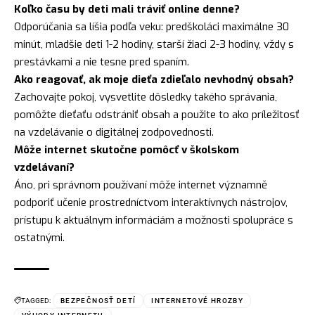
Koľko času by deti mali tráviť online denne?
Odporúčania sa líšia podľa veku: predškoláci maximálne 30
minút, mladšie deti 1-2 hodiny, starší žiaci 2-3 hodiny, vždy s
prestávkami a nie tesne pred spaním.
Ako reagovať, ak moje dieťa zdieľalo nevhodný obsah?
Zachovajte pokoj, vysvetlite dôsledky takého správania,
pomôžte dieťaťu odstrániť obsah a použite to ako príležitosť
na vzdelávanie o digitálnej zodpovednosti.
Môže internet skutočne pomôcť v školskom
vzdelávaní?
Áno, pri správnom používaní môže internet významně
podporiť učenie prostredníctvom interaktívnych nástrojov,
prístupu k aktuálnym informáciám a možnosti spolupráce s
ostatnými.
TAGGED:
BEZPEČNOSŤ DETÍ
INTERNETOVÉ HROZBY