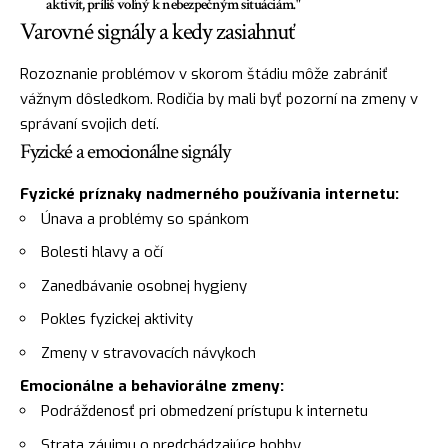
aktivít, príliš voľný k nebezpečným situáciám."
Varovné signály a kedy zasiahnuť
Rozoznanie problémov v skorom štádiu môže zabrániť
vážnym dôsledkom. Rodičia by mali byť pozorní na zmeny v
správaní svojich detí.
Fyzické a emocionálne signály
Fyzické príznaky nadmerného používania internetu:
Únava a problémy so spánkom
Bolesti hlavy a očí
Zanedbávanie osobnej hygieny
Pokles fyzickej aktivity
Zmeny v stravovacích návykoch
Emocionálne a behaviorálne zmeny:
Podráždenosť pri obmedzení prístupu k internetu
Strata záujmu o predchádzajúce hobby