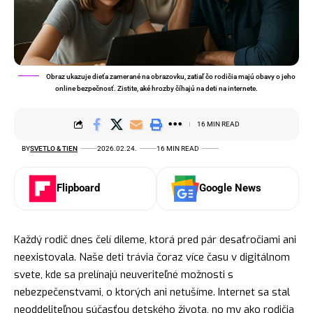
Obraz ukazuje dieťa zamerané na obrazovku, zatiaľ čo rodičia majú obavy o jeho
online bezpečnosť. Zistite, aké hrozby číhajú na deti na internete.
16 MIN READ
BY
SVETLO & TIEN
2026.02.24.
16 MIN READ
Flipboard
Google News
Každý rodič dnes čelí dileme, ktorá pred pár desaťročiami ani
neexistovala. Naše deti trávia čoraz více času v digitálnom
svete, kde sa prelínajú neuveriteľné možnosti s
nebezpečenstvami, o ktorých ani netušíme. Internet sa stal
neoddeliteľnou súčasťou detského života, no my ako rodičia