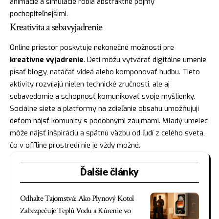
animácie a simulácie robia abstraktné pojmy
pochopiteľnejšími.
Kreativita a sebavyjadrenie
Online priestor poskytuje nekonečné možnosti pre
kreatívne vyjadrenie
. Deti môžu vytvárať digitálne umenie,
písať blogy, natáčať videá alebo komponovať hudbu. Tieto
aktivity rozvíjajú nielen technické zručnosti, ale aj
sebavedomie a schopnosť komunikovať svoje myšlienky.
Sociálne siete a platformy na zdieľanie obsahu umožňujují
deťom nájsť komunity s podobnými záujmami. Mladý umelec
môže nájsť inšpiráciu a spätnú väzbu od ľudí z celého sveta,
čo v offline prostredí nie je vždy možné.
Ďalšie články
Odhalte Tajomstvá: Ako Plynový Kotol
Zabezpečuje Teplú Vodu a Kúrenie vo