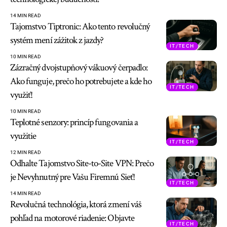
14 MIN READ
Tajomstvo Tiptronic: Ako tento revolučný
systém mení zážitok z jazdy?
IT/TECH
10 MIN READ
Zázračný dvojstupňový vákuový čerpadlo:
Ako funguje, prečo ho potrebujete a kde ho
IT/TECH
využiť!
10 MIN READ
Teplotné senzory: princíp fungovania a
využitie
IT/TECH
12 MIN READ
Odhalte Tajomstvo Site-to-Site VPN: Prečo
je Nevyhnutný pre Vašu Firemnú Sieť!
IT/TECH
14 MIN READ
Revolučná technológia, ktorá zmení váš
pohľad na motorové riadenie: Objavte
IT/TECH