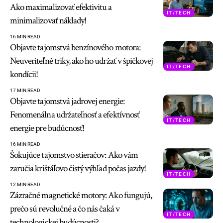
Ako maximalizovať efektivitu a
IT/TECH
minimalizovať náklady!
16 MIN READ
Objavte tajomstvá benzínového motora:
Neuveriteľné triky, ako ho udržať v špičkovej
IT/TECH
kondícii!
17 MIN READ
Objavte tajomstvá jadrovej energie:
Fenomenálna udržateľnosť a efektívnosť
IT/TECH
energie pre budúcnosť!
16 MIN READ
Šokujúce tajomstvo stieračov: Ako vám
zaručia krištáľovo čistý výhľad počas jazdy!
IT/TECH
12 MIN READ
Zázračné magnetické motory: Ako fungujú,
prečo sú revolučné a čo nás čaká v
IT/TECH
technologickej budúcnosti?