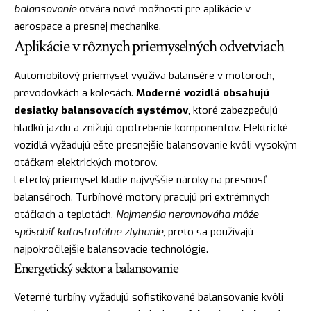
balansovanie
otvára nové možnosti pre aplikácie v
aerospace a presnej mechanike.
Aplikácie v rôznych priemyselných odvetviach
Automobilový priemysel využíva balansére v motoroch,
prevodovkách a kolesách.
Moderné vozidlá obsahujú
desiatky balansovacích systémov
, ktoré zabezpečujú
hladkú jazdu a znižujú opotrebenie komponentov. Elektrické
vozidlá vyžadujú ešte presnejšie balansovanie kvôli vysokým
otáčkam elektrických motorov.
Letecký priemysel kladie najvyššie nároky na presnosť
balanséroch. Turbínové motory pracujú pri extrémnych
otáčkach a teplotách.
Najmenšia nerovnováha môže
spôsobiť katastrofálne zlyhanie
, preto sa používajú
najpokročilejšie balansovacie technológie.
Energetický sektor a balansovanie
Veterné turbíny vyžadujú sofistikované balansovanie kvôli