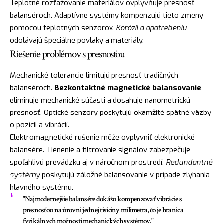
Teplotné rozťažovanie materiálov ovplyvňuje presnosť
balanséroch. Adaptívne systémy kompenzujú tieto zmeny
pomocou teplotných senzorov.
Korózii a opotrebeniu
odolávajú špeciálne povlaky a materiály.
Riešenie problémov s presnosťou
Mechanické tolerancie limitujú presnosť tradičných
balanséroch.
Bezkontaktné magnetické balansovanie
eliminuje mechanické súčasti a dosahuje nanometrickú
presnosť. Optické senzory poskytujú okamžité spätné väzby
o pozícii a vibrácií.
Elektromagnetické rušenie môže ovplyvniť elektronické
balansére. Tienenie a filtrovanie signálov zabezpečuje
spoľahlivú prevádzku aj v náročnom prostredí.
Redundantné
systémy
poskytujú záložné balansovanie v prípade zlyhania
hlavného systému.
"Najmodernejšie balansére dokážu kompenzovať vibrácie s
presnosťou na úrovni jednej tisíciny milimetra, čo je hranica
fyzikálnych možností mechanických systémov."