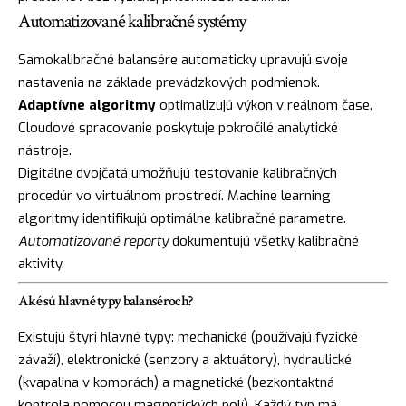
Automatizované kalibračné systémy
Samokalibračné balansére automaticky upravujú svoje
nastavenia na základe prevádzkových podmienok.
Adaptívne algoritmy
optimalizujú výkon v reálnom čase.
Cloudové spracovanie poskytuje pokročilé analytické
nástroje.
Digitálne dvojčatá umožňujú testovanie kalibračných
procedúr vo virtuálnom prostredí. Machine learning
algoritmy identifikujú optimálne kalibračné parametre.
Automatizované reporty
dokumentujú všetky kalibračné
aktivity.
Aké sú hlavné typy balanséroch?
Existujú štyri hlavné typy: mechanické (používajú fyzické
závaží), elektronické (senzory a aktuátory), hydraulické
(kvapalina v komorách) a magnetické (bezkontaktná
kontrola pomocou magnetických polí). Každý typ má