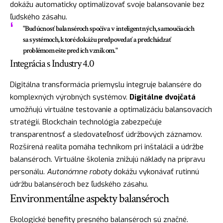
dokážu automaticky optimalizovať svoje balansovanie bez
ľudského zásahu.
"Budúcnosť balanséroch spočíva v inteligentných, samoučiacich
sa systémoch, ktoré dokážu predpovedať a predchádzať
problémom ešte pred ich vznikom."
Integrácia s Industry 4.0
Digitálna transformácia priemyslu integruje balansére do
komplexných výrobných systémov.
Digitálne dvojčatá
umožňujú virtuálne testovanie a optimalizáciu balansovacích
stratégií. Blockchain technológia zabezpečuje
transparentnosť a sledovateľnosť údržbových záznamov.
Rozšírená realita pomáha technikom pri inštalácii a údržbe
balanséroch. Virtuálne školenia znižujú náklady na prípravu
personálu.
Autonómne roboty
dokážu vykonávať rutinnú
údržbu balanséroch bez ľudského zásahu.
Environmentálne aspekty balanséroch
Ekologické benefity presného balanséroch sú značné.