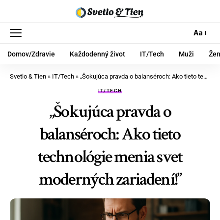
Aa
Domov/Zdravie
Každodenný život
IT/Tech
Muži
Že
Svetlo & Tien
»
IT/Tech
»
„Šokujúca pravda o balanséroch: Ako tieto technológie menia svet moderných zariadení!”
IT/TECH
„Šokujúca pravda o
balanséroch: Ako tieto
technológie menia svet
moderných zariadení!”