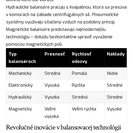
Hydraulické balansére pracujú s kvapalinou, ktorá sa presúva
v komorách na základe centrifugálnych síl.
Pneumatické
systémy
využívajú stlačený vzduch na podobný princíp.
Magnetické balansére predstavujú najmodernejšiu
technológiu – dokážu bezkontaktne upraviť vyváženie
pomocou magnetických polí.
Typ
Presnosť
Rýchlosť
Náklady
balanséroch
odozvy
Mechanický
Stredná
Pomalá
Nízke
Elektronický
Vysoká
Rýchla
Stredné
Hydraulický
Vysoká
Stredná
Stredné
Magnetický
Veľmi
Veľmi rýchla
Vysoké
vysoká
Revolučné inovácie v balansovacej technológii