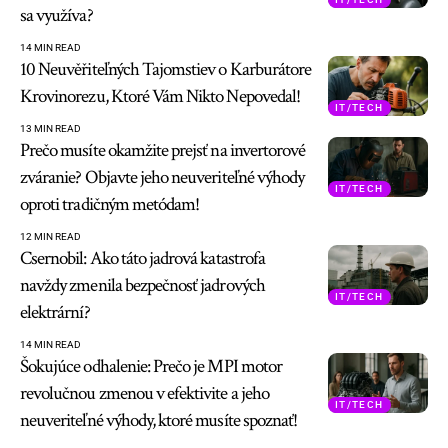
sa využíva?
14 MIN READ
10 Neuvěřiteľných Tajomstiev o Karburátore
Krovinorezu, Ktoré Vám Nikto Nepovedal!
IT/TECH
13 MIN READ
Prečo musíte okamžite prejsť na invertorové
zváranie? Objavte jeho neuveriteľné výhody
IT/TECH
oproti tradičným metódam!
12 MIN READ
Csernobil: Ako táto jadrová katastrofa
navždy zmenila bezpečnosť jadrových
IT/TECH
elektrární?
14 MIN READ
Šokujúce odhalenie: Prečo je MPI motor
revolučnou zmenou v efektivite a jeho
IT/TECH
neuveriteľné výhody, ktoré musíte spoznať!