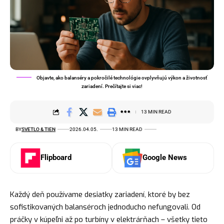
Objavte, ako balanséry a pokročilé technológie ovplyvňujú výkon a životnosť
zariadení. Prečítajte si viac!
13 MIN READ
BY
SVETLO & TIEN
2026.04.05.
13 MIN READ
Flipboard
Google News
Každý deň používame desiatky zariadení, ktoré by bez
sofistikovaných balanséroch jednoducho nefungovali. Od
práčky v kúpeľni až po turbíny v elektrárňach – všetky tieto