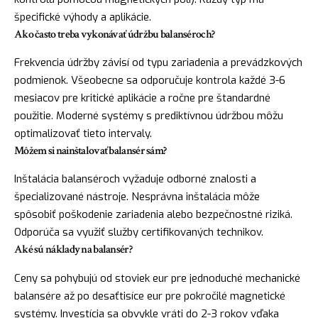
špecifické výhody a aplikácie.
Ako často treba vykonávať údržbu balanséroch?
Frekvencia údržby závisí od typu zariadenia a prevádzkových
podmienok. Všeobecne sa odporučuje kontrola každé 3-6
mesiacov pre kritické aplikácie a ročne pre štandardné
použitie. Moderné systémy s prediktívnou údržbou môžu
optimalizovať tieto intervaly.
Môžem si nainštalovať balansér sám?
Inštalácia balanséroch vyžaduje odborné znalosti a
špecializované nástroje. Nesprávna inštalácia môže
spôsobiť poškodenie zariadenia alebo bezpečnostné riziká.
Odporúča sa využiť služby certifikovaných technikov.
Aké sú náklady na balansér?
Ceny sa pohybujú od stoviek eur pre jednoduché mechanické
balansére až po desaťtisíce eur pre pokročilé magnetické
systémy. Investícia sa obvykle vráti do 2-3 rokov vďaka