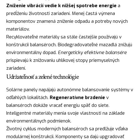
Zníženie vibrácií vedie k nižšej spotrebe energie
a
predĺženiu životnosti zariadení. Menej častá výmena
komponentov znamená zníženie odpadu a potreby nových
materiálov.
Recyklovateľné materiály sa stále častejšie používajú v
konštrukcii balanséroch. Biodegradovateľné mazadlá znižujú
environmentálny dopad.
Energeticky efektívne balansére
prispievajú k znižovaniu uhlíkovej stopy priemyselných
zariadení.
Udržateľnosť a zelené technológie
Solárne panely napájajú autonómne balansovanie systémy v
odľahlých lokalitách.
Regeneratívne brzdenie
v
balanséroch dokáže vracať energiu späť do siete.
Inteligentné materiály menia svoje vlastnosti na základe
environmentálnych podmienok.
Životný cyklus moderných balanséroch sa predlžuje vďaka
modulárnej konštrukcii. Komponenty sa dajú upgradovať