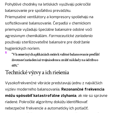
Pohyblivé chodníky na letiskách využívajú pokročilé
balansovanie pre spoľahlivú prevádzku.
Priemyselné ventilátory a kompresory spoliehajú na
sofistikované balansovanie. Čerpadlá v chemickom
priemysle vyžadujú špeciálne balansére odolné voči
agresívnym chemikáliám.
Farmaceutické zariadenia
používajú sterilizovateľné balansére pre dodržanie
hygienických noriem.
"V komerčných aplikáciách môže kvalitné balansovanie predĺžiť
životnosť zariadení až trojnásobne a znížiť náklady na údržbu o
60%."
Technické výzvy a ich riešenia
Vysokofrekvenčné vibrácie predstavujú jednu z najväčších
výziev moderného balansovania.
Rezonančné frekvencia
môžu spôsobiť katastrofálne zlyhania
, ak nie sú správne
riadené. Pokročilé algoritmy dokážu identifikovať
nebezpečné frekvencie a automaticky ich potlačiť.