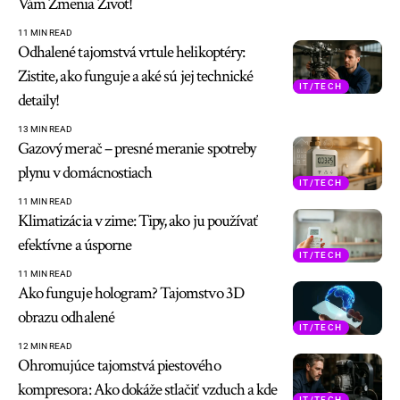
Vám Zmenia Život!
11 MIN READ
Odhalené tajomstvá vrtule helikoptéry:
Zistite, ako funguje a aké sú jej technické
IT/TECH
detaily!
13 MIN READ
Gazový merač – presné meranie spotreby
plynu v domácnostiach
IT/TECH
11 MIN READ
Klimatizácia v zime: Tipy, ako ju používať
efektívne a úsporne
IT/TECH
11 MIN READ
Ako funguje hologram? Tajomstvo 3D
obrazu odhalené
IT/TECH
12 MIN READ
Ohromujúce tajomstvá piestového
kompresora: Ako dokáže stlačiť vzduch a kde
IT/TECH