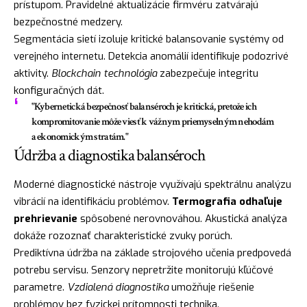
prístupom. Pravidelné aktualizácie firmvéru zatvárajú
bezpečnostné medzery.
Segmentácia sietí izoluje kritické balansovanie systémy od
verejného internetu. Detekcia anomálií identifikuje podozrivé
aktivity.
Blockchain technológia
zabezpečuje integritu
konfiguračných dát.
"Kybernetická bezpečnosť balanséroch je kritická, pretože ich
kompromitovanie môže viesť k vážnym priemyselným nehodám
a ekonomickým stratám."
Údržba a diagnostika balanséroch
Moderné diagnostické nástroje využívajú spektrálnu analýzu
vibrácií na identifikáciu problémov.
Termografia odhaľuje
prehrievanie
spôsobené nerovnováhou. Akustická analýza
dokáže rozoznať charakteristické zvuky porúch.
Prediktívna údržba na základe strojového učenia predpovedá
potrebu servisu. Senzory nepretržite monitorujú kľúčové
parametre.
Vzdialená diagnostika
umožňuje riešenie
problémov bez fyzickej prítomnosti technika.