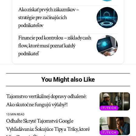
Ako získať prvých zákazníkov –
stratégie pre začínajúcich
podnikateľov
Financie pod kontrolou – základy cash
flow, ktoré musí poznať každý
podnikateľ
You Might also Like
Tajomstvo vertikálnej dopravy odhalené:
Ako skutočne fungujú výťahy?!
IT/TECH
13 MIN READ
Odhaľte Skryté Tajomstvá Google
Vyhľadávania: Šokujúce Tipy a Triky, ktoré
IT/TECH