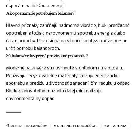
úsporám na údržbe a energii.
Ako poznám, že potrebujem balansér?
Hlavné príznaky zahŕňajú nadmerné vibrácie, hluk, predčasné
opotrebenie ložísk, nerovnomernú spotrebu energie alebo
časté poruchy. Profesionálna vibrační analýza môže presne
určiť potrebu balanséroch.
Sú balansére bezpečné pre životné prostredie?
Moderné balansére sú navrhnuté s ohľadom na ekológiu.
Používajú recyklovateľné materiály, znižujú energetickú
spotrebu a predlžujú životnosť zariadení, čím redukujú odpad.
Biodegradovateľné mazadlá ďalej minimalizujú
environmentálny dopad.
TAGGED:
BALANSÉRY
MODERNÉ TECHNOLÓGIE
ZARIADENIA