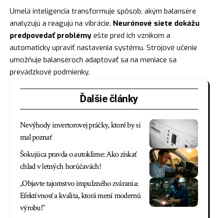
Umelá inteligencia transformuje spôsob, akým balansére
analyzujú a reagujú na vibrácie.
Neurónové siete dokážu
predpovedať problémy
ešte pred ich vznikom a
automaticky upraviť nastavenia systému. Strojové učenie
umožňuje balanséroch adaptovať sa na meniace sa
prevádzkové podmienky.
Ďalšie články
Nevýhody invertorovej práčky, ktoré by si
mal poznať
Šokujúca pravda o autoklime: Ako získať
chlad v letných horúčavách!
„Objavte tajomstvo impulzného zvárania:
Efektívnosť a kvalita, ktorá mení modernú
výrobu!“