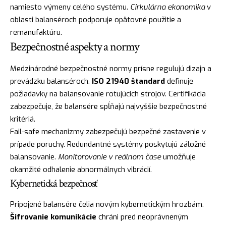
namiesto výmeny celého systému.
Cirkulárna ekonomika
v
oblasti balanséroch podporuje opätovné použitie a
remanufaktúru.
Bezpečnostné aspekty a normy
Medzinárodné bezpečnostné normy prísne regulujú dizajn a
prevádzku balanséroch.
ISO 21940 štandard
definuje
požiadavky na balansovanie rotujúcich strojov. Certifikácia
zabezpečuje, že balansére spĺňajú najvyššie bezpečnostné
kritériá.
Fail-safe mechanizmy zabezpečujú bezpečné zastavenie v
prípade poruchy. Redundantné systémy poskytujú záložné
balansovanie.
Monitorovanie v reálnom čase
umožňuje
okamžité odhalenie abnormálnych vibrácií.
Kybernetická bezpečnosť
Pripojené balansére čelia novým kybernetickým hrozbám.
Šifrovanie komunikácie
chráni pred neoprávneným