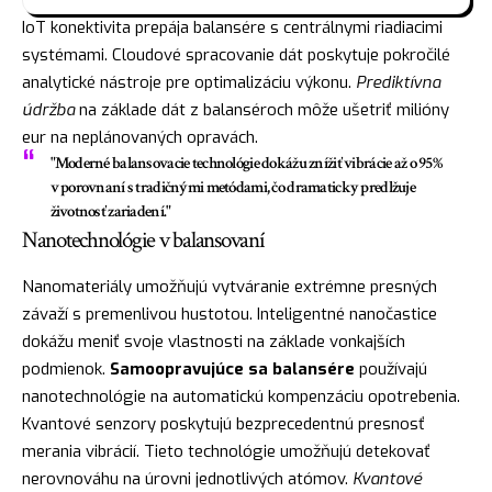
IoT konektivita prepája balansére s centrálnymi riadiacimi
systémami. Cloudové spracovanie dát poskytuje pokročilé
analytické nástroje pre optimalizáciu výkonu.
Prediktívna
údržba
na základe dát z balanséroch môže ušetriť milióny
eur na neplánovaných opravách.
"Moderné balansovacie technológie dokážu znížiť vibrácie až o 95%
v porovnaní s tradičnými metódami, čo dramaticky predlžuje
životnosť zariadení."
Nanotechnológie v balansovaní
Nanomateriály umožňujú vytváranie extrémne presných
závaží s premenlivou hustotou. Inteligentné nanočastice
dokážu meniť svoje vlastnosti na základe vonkajších
podmienok.
Samoopravujúce sa balansére
používajú
nanotechnológie na automatickú kompenzáciu opotrebenia.
Kvantové senzory poskytujú bezprecedentnú presnosť
merania vibrácií. Tieto technológie umožňujú detekovať
nerovnováhu na úrovni jednotlivých atómov.
Kvantové