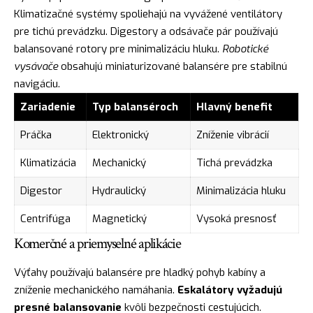
Klimatizačné systémy spoliehajú na vyvážené ventilátory
pre tichú prevádzku. Digestory a odsávače pár používajú
balansované rotory pre minimalizáciu hluku.
Robotické
vysávače
obsahujú miniaturizované balansére pre stabilnú
navigáciu.
Zariadenie
Typ balanséroch
Hlavný benefit
Práčka
Elektronický
Zníženie vibrácií
Klimatizácia
Mechanický
Tichá prevádzka
Digestor
Hydraulický
Minimalizácia hluku
Centrifúga
Magnetický
Vysoká presnosť
Komerčné a priemyselné aplikácie
Výťahy používajú balansére pre hladký pohyb kabíny a
zníženie mechanického namáhania.
Eskalátory vyžadujú
presné balansovanie
kvôli bezpečnosti cestujúcich.