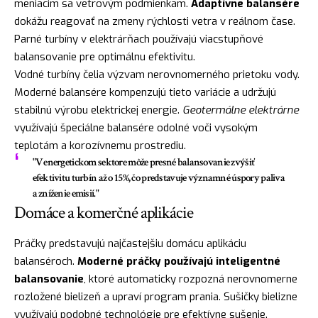
meniacim sa vetrovým podmienkam.
Adaptívne balansére
dokážu reagovať na zmeny rýchlosti vetra v reálnom čase.
Parné turbíny v elektrárňach používajú viacstupňové
balansovanie pre optimálnu efektivitu.
Vodné turbíny čelia výzvam nerovnomerného prietoku vody.
Moderné balansére kompenzujú tieto variácie a udržujú
stabilnú výrobu elektrickej energie.
Geotermálne elektrárne
využívajú špeciálne balansére odolné voči vysokým
teplotám a korozívnemu prostrediu.
"V energetickom sektore môže presné balansovanie zvýšiť
efektivitu turbín až o 15%, čo predstavuje významné úspory paliva
a zníženie emisií."
Domáce a komerčné aplikácie
Práčky predstavujú najčastejšiu domácu aplikáciu
balanséroch.
Moderné práčky používajú inteligentné
balansovanie
, ktoré automaticky rozpozná nerovnomerne
rozložené bielizeň a upraví program prania. Sušičky bielizne
využívajú podobné technológie pre efektívne sušenie.