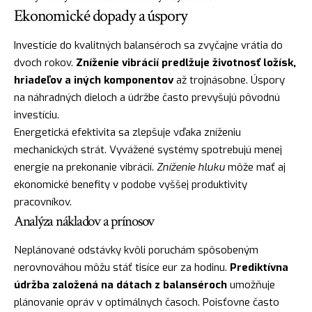
Ekonomické dopady a úspory
Investície do kvalitných balanséroch sa zvyčajne vrátia do
dvoch rokov.
Zníženie vibrácií predlžuje životnosť ložísk,
hriadeľov a iných komponentov
až trojnásobne. Úspory
na náhradných dieloch a údržbe často prevyšujú pôvodnú
investíciu.
Energetická efektivita sa zlepšuje vďaka zníženiu
mechanických strát. Vyvážené systémy spotrebujú menej
energie na prekonanie vibrácií.
Zníženie hluku
môže mať aj
ekonomické benefity v podobe vyššej produktivity
pracovníkov.
Analýza nákladov a prínosov
Neplánované odstávky kvôli poruchám spôsobeným
nerovnováhou môžu stáť tisíce eur za hodinu.
Prediktívna
údržba založená na dátach z balanséroch
umožňuje
plánovanie opráv v optimálnych časoch. Poisťovne často