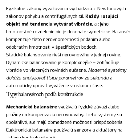
Fyzikálne zákony vyvažovania vychádzajú z Newtonových
zákonov pohybu a centrifugálnych síl.
Každý rotujúci
objekt má tendenciu vytvárať vibrácie
, ak jeho
hmotnostné rozdelenie nie je dokonale symetrické. Balansér
kompenzuje tieto nerovnomernosti pridaním alebo
odobratím hmotnosti v špecifických bodoch.
Statické balansovanie rieši nerovnováhu v jednej rovine.
Dynamické balansovanie je komplexnejšie – zohľadňuje
vibrácie vo viacerých rovinách súčasne.
Moderné systémy
dokážu analyzovať tisíce parametrov za sekundu
a
automaticky upraviť vyváženie v reálnom čase.
Typy balanséroch podľa konštrukcie
Mechanické balansére
využívajú fyzické závaží alebo
pružiny na kompenzáciu nerovnováhy. Tieto systémy sú
spoľahlivé, ale majú obmedzené možnosti prispôsobenia.
Elektronické balansére používajú senzory a aktuátory na
aktívnu kontrolu vibrácií.