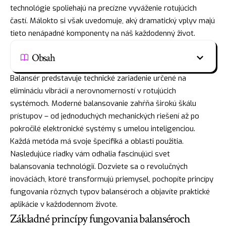
technológie spoliehajú na precízne vyváženie rotujúcich
častí. Málokto si však uvedomuje, aký dramatický vplyv majú
tieto nenápadné komponenty na náš každodenný život.
Obsah
Balansér predstavuje technické zariadenie určené na
elimináciu vibrácií a nerovnomerností v rotujúcich
systémoch. Moderné balansovanie zahŕňa širokú škálu
prístupov – od jednoduchých mechanických riešení až po
pokročilé elektronické systémy s umelou inteligenciou.
Každá metóda má svoje špecifiká a oblasti použitia.
Nasledujúce riadky vám odhalia fascinujúci svet
balansovania technológií. Dozviete sa o revolučných
inováciách, ktoré transformujú priemysel, pochopíte princípy
fungovania rôznych typov balanséroch a objavíte praktické
aplikácie v každodennom živote.
Základné princípy fungovania balanséroch