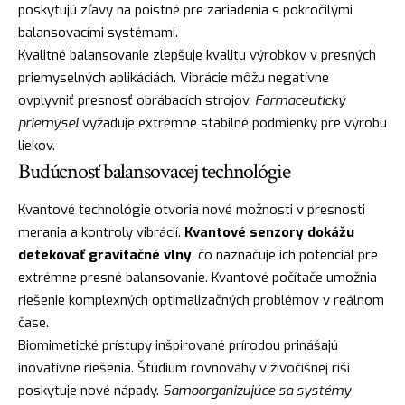
poskytujú zľavy na poistné pre zariadenia s pokročilými
balansovacími systémami.
Kvalitné balansovanie zlepšuje kvalitu výrobkov v presných
priemyselných aplikáciách. Vibrácie môžu negatívne
ovplyvniť presnosť obrábacích strojov.
Farmaceutický
priemysel
vyžaduje extrémne stabilné podmienky pre výrobu
liekov.
Budúcnosť balansovacej technológie
Kvantové technológie otvoria nové možnosti v presnosti
merania a kontroly vibrácií.
Kvantové senzory dokážu
detekovať gravitačné vlny
, čo naznačuje ich potenciál pre
extrémne presné balansovanie. Kvantové počítače umožnia
riešenie komplexných optimalizačných problémov v reálnom
čase.
Biomimetické prístupy inšpirované prírodou prinášajú
inovatívne riešenia. Štúdium rovnováhy v živočíšnej ríši
poskytuje nové nápady.
Samoorganizujúce sa systémy