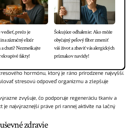
 vedieť, prečo je
Šokujúce odhalenie: Ako môže
na zázračný elixír
obyčajný peľový filter zmeniť
a a chutí? Nezmeškajte
váš život a zbaviť vás alergických
rekvapivé fakty!
príznakov navždy!
stresového hormónu, ktorý je ráno prirodzene najvyšší.
ulovať stresovú odpoveď organizmu a zlepšuje
ýrazne zvyšuje, čo podporuje regeneráciu tkanív a
 je najvýraznejší práve pri rannej aktivite na lačný
duševné zdravie