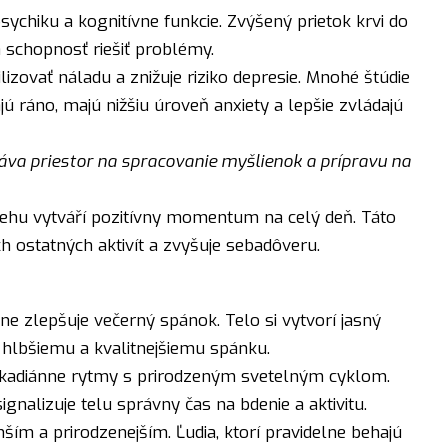
chiku a kognitívne funkcie. Zvýšený prietok krvi do
 schopnosť riešiť problémy.
lizovať náladu a znižuje riziko depresie. Mnohé štúdie
hajú ráno, majú nižšiu úroveň anxiety a lepšie zvládajú
áva priestor na spracovanie myšlienok a prípravu na
ehu vytváří pozitívny momentum na celý deň. Táto
h ostatných aktivít a zvyšuje sebadôveru.
zne zlepšuje večerný spánok. Telo si vytvorí jasný
k hlbšiemu a kvalitnejšiemu spánku.
kadiánne rytmy s prirodzeným svetelným cyklom.
gnalizuje telu správny čas na bdenie a aktivitu.
ím a prirodzenejším. Ľudia, ktorí pravidelne behajú