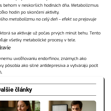
í s behom v neskorších hodinách dňa. Metabolizmus
ľko hodín po skončení aktivity.
šho metabolizmu na celý deň – efekt sa prejavuje
ktorá sa aktivuje už počas prvých minút behu. Tento
ľuje všetky metabolické procesy v tele.
ravie
vnemu uvoľňovaniu endorfínov, známych ako
ky pôsobia ako silné antidepresíva a vytvárajú pocit
ň.
alšie články