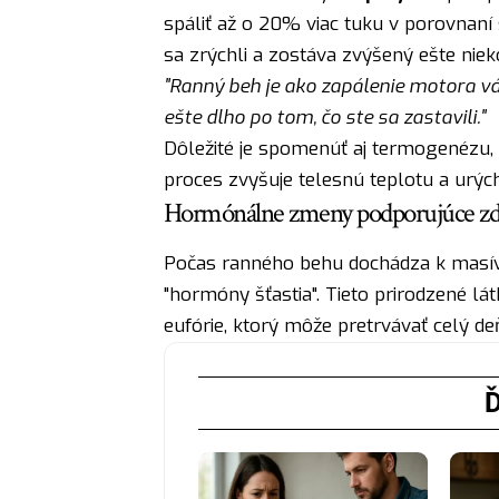
spáliť až o 20% viac tuku v porovnan
sa zrýchli a zostáva zvýšený ešte nieko
"Ranný beh je ako zapálenie motora vá
ešte dlho po tom, čo ste sa zastavili."
Dôležité je spomenúť aj termogenézu, 
proces zvyšuje telesnú teplotu a urých
Hormónálne zmeny podporujúce zd
Počas ranného behu dochádza k masí
"hormóny šťastia". Tieto prirodzené lát
eufórie, ktorý môže pretrvávať celý de
Ď