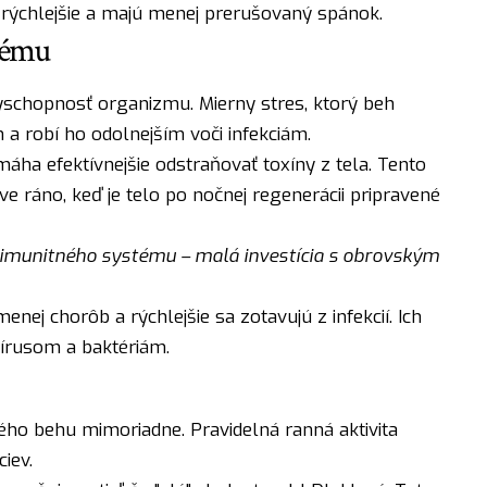
 rýchlejšie a majú menej prerušovaný spánok.
tému
schopnosť organizmu. Mierny stres, ktorý beh
 a robí ho odolnejším voči infekciám.
ha efektívnejšie odstraňovať toxíny z tela. Tento
áve ráno, keď je telo po nočnej regenerácii pripravené
 imunitného systému – malá investícia s obrovským
menej chorôb a rýchlejšie sa zotavujú z infekcií. Ich
vírusom a baktériám.
ného behu mimoriadne. Pravidelná ranná aktivita
iev.