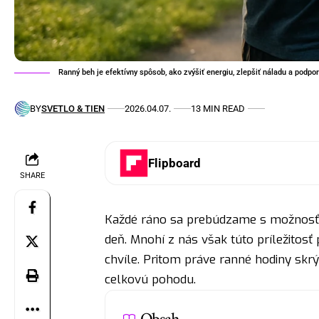
Ranný beh je efektívny spôsob, ako zvýšiť energiu, zlepšiť náladu a podpor
BY
SVETLO & TIEN
2026.04.07.
13 MIN READ
Flipboard
SHARE
Každé ráno sa prebúdzame s možnosťo
deň. Mnohí z nás však túto príležitosť
chvíle. Pritom práve ranné hodiny skrý
celkovú pohodu.