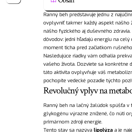
Obsah
Ranný beh predstavuje jednu z najúčinne
ovplyvniť takmer každý aspekt nášho živo
nášho fyzického aj duševného zdravia.
dôvodov: jedni hľadajú energiu na celý d
moment ticha pred začiatkom rušného
Nasledujúce riadky vám odhalia prekva
vašeho života. Dozviete sa konkrétne d
táto aktivita ovplyvňuje váš metabolizm
pochopíte vedecké pozadie týchto pozi
Revolučný vplyv na metabo
Ranný beh na lačný žalúdok spúšťa v 
glykogénu výrazne znížené, čo núti o
primárnom zdroji energie.
Tento stav sa nazýva
lipolýza
a je naj