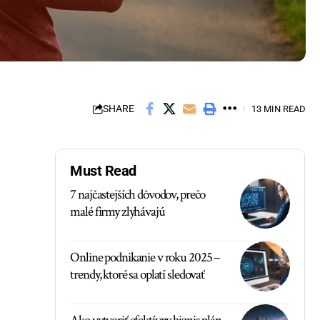
SHARE
13 MIN READ
Must Read
7 najčastejších dôvodov, prečo
malé firmy zlyhávajú
Online podnikanie v roku 2025 –
trendy, ktoré sa oplatí sledovať