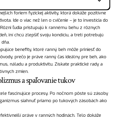
jších foriem fyzickej aktivity, ktorá dokáže pozitívne
ta. Ide o viac než len o cvičenie – je to investícia do
 Rôzni ľudia pristupujú k rannému behu z rôznych
eň, iní chcú zlepšiť svoju kondíciu, a tretí potrebujú
 dňa.
pujúce benefity, ktoré ranný beh môže priniesť do
ôvody, prečo je práve ranný čas ideálny pre beh, ako
us, náladu a produktivitu. Získate praktické rady a
tívnych zmien.
lizmus a spaľovanie tukov
tele fascinujúce procesy. Po nočnom pôste sú zásoby
rganizmus siahnuť priamo po tukových zásobách ako
efektívnejší práve v ranných hodinách. Telo dokáže