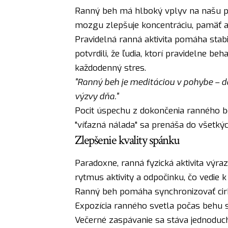
Ranný beh má hlboký vplyv na našu psy
mozgu zlepšuje koncentráciu, pamäť a
Pravidelná ranná aktivita pomáha stabi
potvrdili, že ľudia, ktorí pravidelne be
každodenný stres.
"Ranný beh je meditáciou v pohybe – d
výzvy dňa."
Pocit úspechu z dokončenia ranného b
"víťazná nálada" sa prenáša do všetkýc
Zlepšenie kvality spánku
Paradoxne, ranná fyzická aktivita výra
rytmus aktivity a odpočinku, čo vedie 
Ranný beh pomáha synchronizovať cir
Expozícia ranného svetla počas behu si
Večerné zaspávanie sa stáva jednoduchš