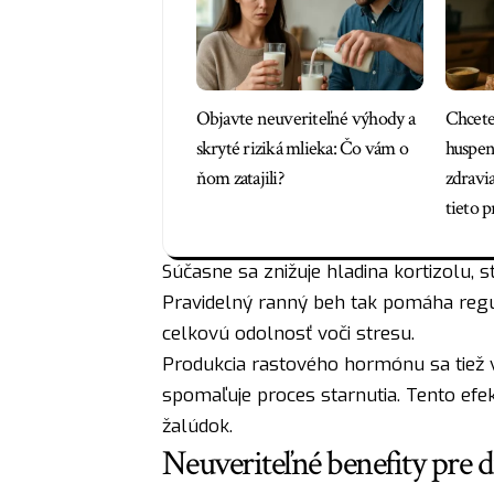
Objavte neuveriteľné výhody a
Chcete
skryté riziká mlieka: Čo vám o
huspeni
ňom zatajili?
zdravi
tieto p
Súčasne sa znižuje hladina kortizolu, 
Pravidelný ranný beh tak pomáha reg
celkovú odolnosť voči stresu.
Produkcia rastového hormónu sa tiež v
spomaľuje proces starnutia. Tento efekt
žalúdok.
Neuveriteľné benefity pre 