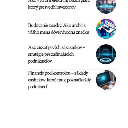
Ako vytvoriť efektívny biznis plán,
ktorý presvedčí investorov
Budovanie značky: Ako urobiť z
vášho mena dôveryhodnú značku
Ako získať prvých zákazníkov –
stratégie pre začínajúcich
podnikateľov
Financie pod kontrolou – základy
cash flow, ktoré musí poznať každý
podnikateľ