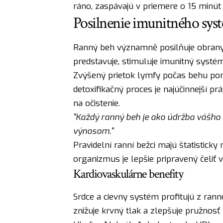
ráno, zaspávajú v priemere o 15 minút
Posilnenie imunitného sys
Ranný beh významně posilňuje obrany
predstavuje, stimuluje imunitný systém
Zvýšený prietok lymfy počas behu pomá
detoxifikačný proces je najúčinnejší pr
na očistenie.
"Každý ranný beh je ako údržba vášho
výnosom."
Pravidelní ranní bežci majú štatisticky 
organizmus je lepšie pripravený čeliť 
Kardiovaskulárne benefity
Srdce a cievny systém profitujú z ran
znižuje krvný tlak a zlepšuje pružnosť c