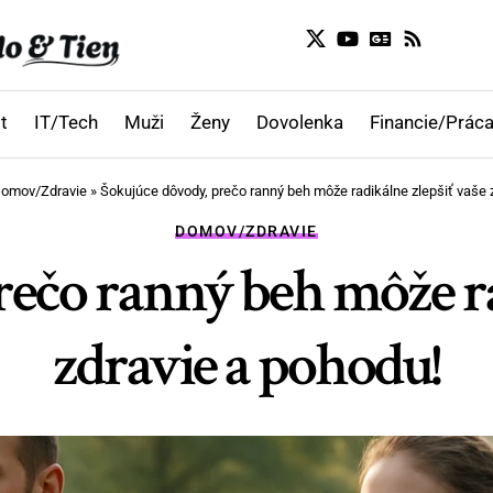
t
IT/Tech
Muži
Ženy
Dovolenka
Financie/Práca
omov/Zdravie
»
Šokujúce dôvody, prečo ranný beh môže radikálne zlepšiť vaše 
DOMOV/ZDRAVIE
ečo ranný beh môže ra
zdravie a pohodu!