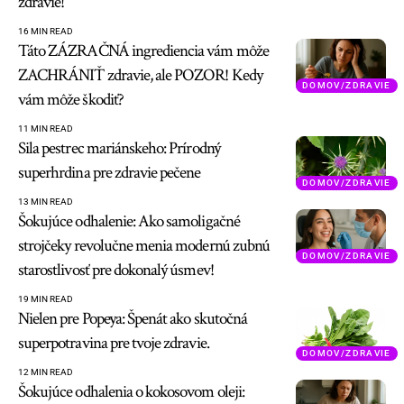
zdravie!
16 MIN READ
Táto ZÁZRAČNÁ ingrediencia vám môže
ZACHRÁNIŤ zdravie, ale POZOR! Kedy
DOMOV/ZDRAVIE
vám môže škodiť?
11 MIN READ
Sila pestrec mariánskeho: Prírodný
superhrdina pre zdravie pečene
DOMOV/ZDRAVIE
13 MIN READ
Šokujúce odhalenie: Ako samoligačné
strojčeky revolučne menia modernú zubnú
DOMOV/ZDRAVIE
starostlivosť pre dokonalý úsmev!
19 MIN READ
Nielen pre Popeya: Špenát ako skutočná
superpotravina pre tvoje zdravie.
DOMOV/ZDRAVIE
12 MIN READ
Šokujúce odhalenia o kokosovom oleji: