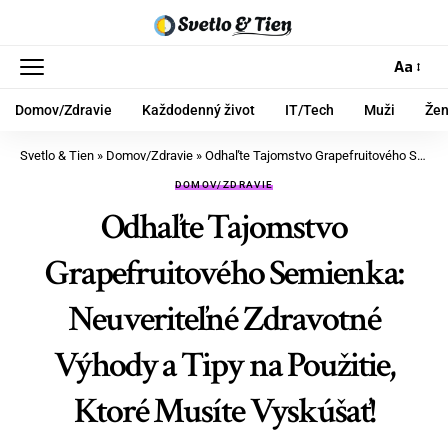
Aa
Domov/Zdravie
Každodenný život
IT/Tech
Muži
Že
Svetlo & Tien
»
Domov/Zdravie
»
Odhaľte Tajomstvo Grapefruitového Semienka: Neuveriteľné Zdravotné Výhody a Tipy na Použitie, Ktoré Musíte Vyskúšať!
DOMOV/ZDRAVIE
Odhaľte Tajomstvo
Grapefruitového Semienka:
Neuveriteľné Zdravotné
Výhody a Tipy na Použitie,
Ktoré Musíte Vyskúšať!