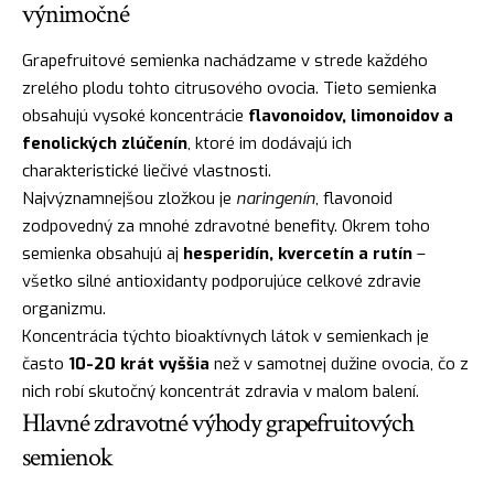
výnimočné
Grapefruitové semienka nachádzame v strede každého
zrelého plodu tohto citrusového ovocia. Tieto semienka
obsahujú vysoké koncentrácie
flavonoidov, limonoidov a
fenolických zlúčenín
, ktoré im dodávajú ich
charakteristické liečivé vlastnosti.
Najvýznamnejšou zložkou je
naringenín
, flavonoid
zodpovedný za mnohé zdravotné benefity. Okrem toho
semienka obsahujú aj
hesperidín, kvercetín a rutín
–
všetko silné antioxidanty podporujúce celkové zdravie
organizmu.
Koncentrácia týchto bioaktívnych látok v semienkach je
často
10-20 krát vyššia
než v samotnej dužine ovocia, čo z
nich robí skutočný koncentrát zdravia v malom balení.
Hlavné zdravotné výhody grapefruitových
semienok