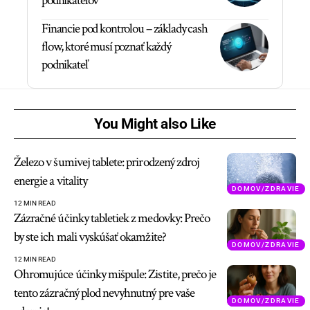
podnikateľov
Financie pod kontrolou – základy cash
flow, ktoré musí poznať každý
podnikateľ
You Might also Like
Železo v šumivej tablete: prirodzený zdroj
energie a vitality
DOMOV/ZDRAVIE
12 MIN READ
Zázračné účinky tabletiek z medovky: Prečo
by ste ich mali vyskúšať okamžite?
DOMOV/ZDRAVIE
12 MIN READ
Ohromujúce účinky mišpule: Zistite, prečo je
tento zázračný plod nevyhnutný pre vaše
DOMOV/ZDRAVIE