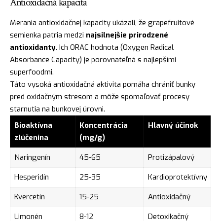
Antioxidačná kapacita
Merania antioxidačnej kapacity ukázali, že grapefruitové
semienka patria medzi
najsilnejšie prirodzené
antioxidanty
. Ich ORAC hodnota (Oxygen Radical
Absorbance Capacity) je porovnateľná s najlepšími
superfoodmi.
Táto vysoká antioxidačná aktivita pomáha chrániť bunky
pred oxidačným stresom a môže spomaľovať procesy
starnutia na bunkovej úrovni.
Bioaktívna
Koncentrácia
Hlavný účinok
zlúčenina
(mg/g)
Naringenín
45-65
Protizápalový
Hesperidín
25-35
Kardioprotektívny
Kvercetín
15-25
Antioxidačný
Limonén
8-12
Detoxikačný