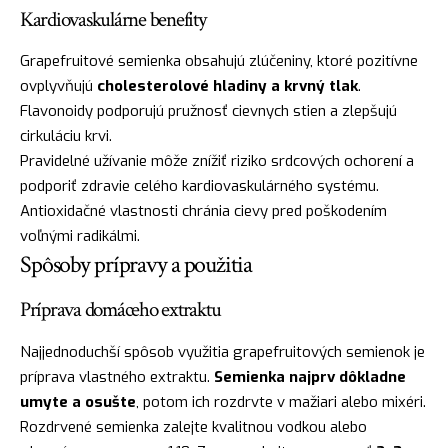
Kardiovaskulárne benefity
Grapefruitové semienka obsahujú zlúčeniny, ktoré pozitívne
ovplyvňujú
cholesterolové hladiny a krvný tlak
.
Flavonoidy podporujú pružnosť cievnych stien a zlepšujú
cirkuláciu krvi.
Pravidelné užívanie môže znížiť riziko srdcových ochorení a
podporiť zdravie celého kardiovaskulárného systému.
Antioxidačné vlastnosti chránia cievy pred poškodením
voľnými radikálmi.
Spôsoby prípravy a použitia
Príprava domáceho extraktu
Najjednoduchší spôsob využitia grapefruitových semienok je
príprava vlastného extraktu.
Semienka najprv dôkladne
umyte a osušte
, potom ich rozdrvte v mažiari alebo mixéri.
Rozdrvené semienka zalejte kvalitnou vodkou alebo