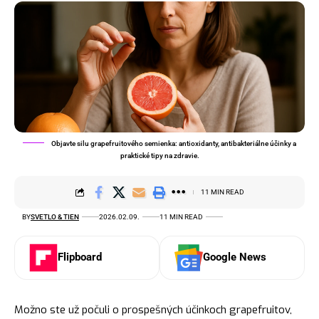
Objavte silu grapefruitového semienka: antioxidanty, antibakteriálne účinky a
praktické tipy na zdravie.
11 MIN READ
BY
SVETLO & TIEN
2026.02.09.
11 MIN READ
Flipboard
Google News
Možno ste už počuli o prospešných účinkoch grapefruitov,