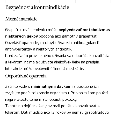
Bezpečnosť a kontraindikácie
Možné interakcie
Grapefruitové semienka môžu
ovplyvňovať metabolizmus
niektorých liekov
podobne ako samotný grapefruit.
Obzvlášť opatrní by mali byť užívatelia antikoagulancií,
antihypertenzív a niektorých antibiotík.
Pred začatím pravidelného užívania sa odporúča konzultácia
s lekárom, najmä ak užívate akékoľvek lieky na predpis.
Interakcie môžu ovplyvniť účinnosť medikácie.
Odporúčané opatrenia
Začnite vždy s
minimálnymi dávkami
a postupne ich
zvyšujte podľa tolerancie organizmu. Pri vonkajšom použití
najprv otestujte na malej oblasti pokožky.
Tehotné a dojčiace ženy by mali použitie konzultovať s
lekárom. Deti mladšie ako 12 rokov by nemali grapefruitové