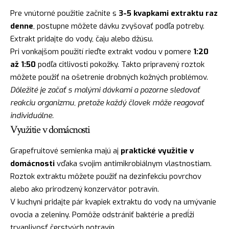
Pre vnútorné použitie začnite s
3-5 kvapkami extraktu raz
denne
, postupne môžete dávku zvyšovať podľa potreby.
Extrakt pridajte do vody, čaju alebo džúsu.
Pri vonkajšom použití rieďte extrakt vodou v pomere
1:20
až 1:50
podľa citlivosti pokožky. Takto pripravený roztok
môžete použiť na ošetrenie drobných kožných problémov.
Dôležité je začať s malými dávkami a pozorne sledovať
reakciu organizmu, pretože každý človek môže reagovať
individuálne.
Využitie v domácnosti
Grapefruitové semienka majú aj
praktické využitie v
domácnosti
vďaka svojim antimikrobiálnym vlastnostiam.
Roztok extraktu môžete použiť na dezinfekciu povrchov
alebo ako prirodzený konzervátor potravín.
V kuchyni pridajte pár kvapiek extraktu do vody na umývanie
ovocia a zeleniny. Pomôže odstrániť baktérie a predĺži
trvanlivosť čerstvých potravín.