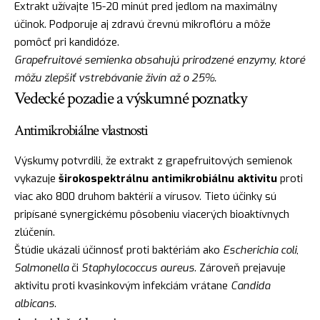
Extrakt užívajte 15-20 minút pred jedlom na maximálny
účinok. Podporuje aj zdravú črevnú mikroflóru a môže
pomôcť pri kandidóze.
Grapefruitové semienka obsahujú prirodzené enzymy, ktoré
môžu zlepšiť vstrebávanie živín až o 25%.
Vedecké pozadie a výskumné poznatky
Antimikrobiálne vlastnosti
Výskumy potvrdili, že extrakt z grapefruitových semienok
vykazuje
širokospektrálnu antimikrobiálnu aktivitu
proti
viac ako 800 druhom baktérií a vírusov. Tieto účinky sú
pripísané synergickému pôsobeniu viacerých bioaktívnych
zlúčenín.
Štúdie ukázali účinnosť proti baktériám ako
Escherichia coli
,
Salmonella
či
Staphylococcus aureus
. Zároveň prejavuje
aktivitu proti kvasinkovým infekciám vrátane
Candida
albicans
.