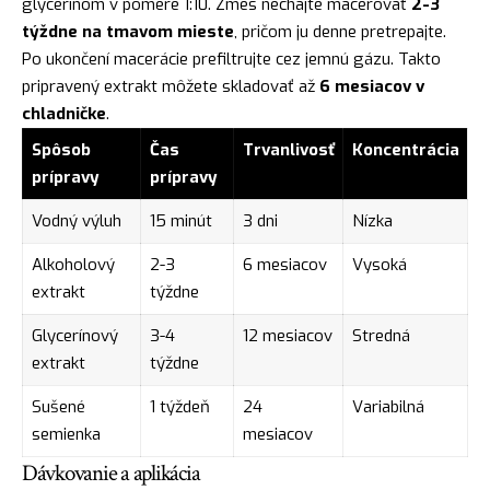
glycerínom v pomere 1:10. Zmes nechajte macerovať
2-3
týždne na tmavom mieste
, pričom ju denne pretrepajte.
Po ukončení macerácie prefiltrujte cez jemnú gázu. Takto
pripravený extrakt môžete skladovať až
6 mesiacov v
chladničke
.
Spôsob
Čas
Trvanlivosť
Koncentrácia
prípravy
prípravy
Vodný výluh
15 minút
3 dni
Nízka
Alkoholový
2-3
6 mesiacov
Vysoká
extrakt
týždne
Glycerínový
3-4
12 mesiacov
Stredná
extrakt
týždne
Sušené
1 týždeň
24
Variabilná
semienka
mesiacov
Dávkovanie a aplikácia