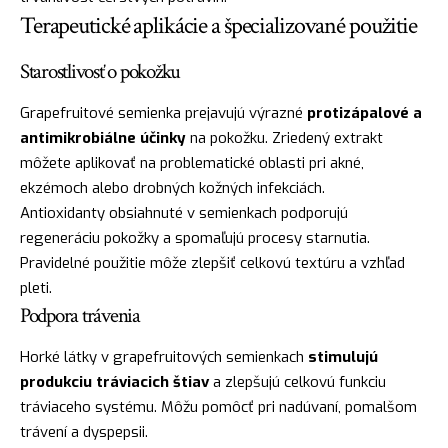
Terapeutické aplikácie a špecializované použitie
Starostlivosť o pokožku
Grapefruitové semienka prejavujú výrazné
protizápalové a
antimikrobiálne účinky
na pokožku. Zriedený extrakt
môžete aplikovať na problematické oblasti pri akné,
ekzémoch alebo drobných kožných infekciách.
Antioxidanty obsiahnuté v semienkach podporujú
regeneráciu pokožky a spomaľujú procesy starnutia.
Pravidelné použitie môže zlepšiť celkovú textúru a vzhľad
pleti.
Podpora trávenia
Horké látky v grapefruitových semienkach
stimulujú
produkciu tráviacich štiav
a zlepšujú celkovú funkciu
tráviaceho systému. Môžu pomôcť pri nadúvaní, pomalšom
trávení a dyspepsii.