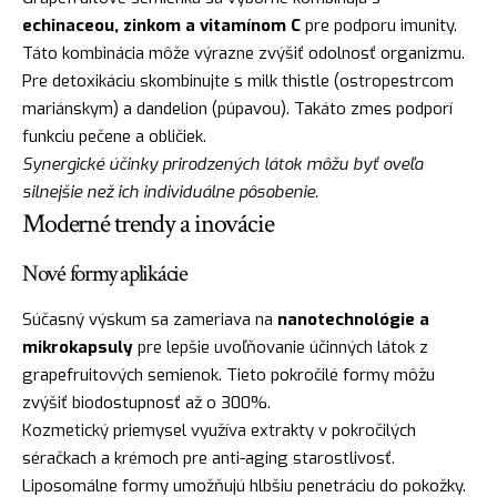
echinaceou, zinkom a vitamínom C
pre podporu imunity.
Táto kombinácia môže výrazne zvýšiť odolnosť organizmu.
Pre detoxikáciu skombinujte s milk thistle (ostropestrcom
mariánskym) a dandelion (púpavou). Takáto zmes podporí
funkciu pečene a obličiek.
Synergické účinky prirodzených látok môžu byť oveľa
silnejšie než ich individuálne pôsobenie.
Moderné trendy a inovácie
Nové formy aplikácie
Súčasný výskum sa zameriava na
nanotechnológie a
mikrokapsuly
pre lepšie uvoľňovanie účinných látok z
grapefruitových semienok. Tieto pokročilé formy môžu
zvýšiť biodostupnosť až o 300%.
Kozmetický priemysel využíva extrakty v pokročilých
séračkach a krémoch pre anti-aging starostlivosť.
Liposomálne formy umožňujú hlbšiu penetráciu do pokožky.