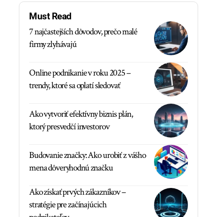
Must Read
7 najčastejších dôvodov, prečo malé
firmy zlyhávajú
Online podnikanie v roku 2025 –
trendy, ktoré sa oplatí sledovať
Ako vytvoriť efektívny biznis plán,
ktorý presvedčí investorov
Budovanie značky: Ako urobiť z vášho
mena dôveryhodnú značku
Ako získať prvých zákazníkov –
stratégie pre začínajúcich