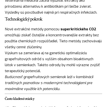
Veterinárna medicína začína využívať extrakty ako
prirodzenú alternatívu k antibiotikám pri liečbe zvierat.
Výsledky sú povzbudivé najmä pri respiračných infekciách.
Technologický pokrok
Nové extrakčné metódy pomocou
superkritického CO2
umožňujú získať čistejšie a koncentrovanejšie extrakty bez
použitia chemických rozpúšťadiel. Tieto metódy zachovávajú
všetky cenné zlúčeniny.
Výskum sa zameriava aj na genetickú optimalizáciu
grapefruitových odrôd s vyšším obsahom bioaktívnych
látok v semienkach. Takéto odrody by mohli výrazne zvýšiť
terapeutický potenciál.
Budúcnosť grapefruitových semienok leží v kombinácii
tradičných poznatkov s modernými technológiami pre
maximálne využitie ich potenciálu.
Často kladené otázky