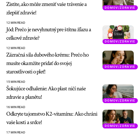
Zistite, ako môže zmeniť vaše trávenie a
DOMOV/ZDRAVIE
zlepšiť zdravie!
12 MIN READ
Jód: Prečo je nevyhnutný pre štítnu žľazu a
celkové zdravie?
DOMOV/ZDRAVIE
12 MIN READ
Zázračná sila dubového krému: Prečo ho
musíte okamžite pridať do svojej
DOMOV/ZDRAVIE
starostlivosti o pleť!
15 MIN READ
Šokujúce odhalenie: Ako plast ničí naše
zdravie a planétu!
DOMOV/ZDRAVIE
16 MIN READ
Odkryte tajomstvo K2-vitamínu: Ako chráni
vaše kosti a srdce!
DOMOV/ZDRAVIE
17 MIN READ