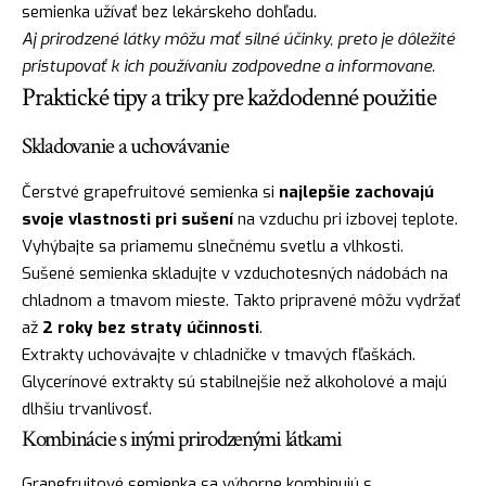
semienka užívať bez lekárskeho dohľadu.
Aj prirodzené látky môžu mať silné účinky, preto je dôležité
pristupovať k ich používaniu zodpovedne a informovane.
Praktické tipy a triky pre každodenné použitie
Skladovanie a uchovávanie
Čerstvé grapefruitové semienka si
najlepšie zachovajú
svoje vlastnosti pri sušení
na vzduchu pri izbovej teplote.
Vyhýbajte sa priamemu slnečnému svetlu a vlhkosti.
Sušené semienka skladujte v vzduchotesných nádobách na
chladnom a tmavom mieste. Takto pripravené môžu vydržať
až
2 roky bez straty účinnosti
.
Extrakty uchovávajte v chladničke v tmavých fľaškách.
Glycerínové extrakty sú stabilnejšie než alkoholové a majú
dlhšiu trvanlivosť.
Kombinácie s inými prirodzenými látkami
Grapefruitové semienka sa výborne kombinujú s