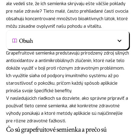
ale vedeli ste, že ich semienka skrývaju ešte väčšie poklady
pre naše zdravie? Tieto malé, často prehliadané časti ovocia
obsahujú koncentrované množstvo bioaktívnych látok, ktoré
môžu zásadne ovplyvniť našu pohodu a vitalitu.
Obsah
Grapefruitové semienka predstavujú prirodzený zdroj silných
antioxidantov a antimikrobiálnych zlúčenín, ktoré naše telo
dokáže využiť v boji proti rôznym zdravotným problémom.
Ich využitie siaha od podpory imunitného systému až po
starostlivosť o pokožku, pričom každý spôsob aplikácie
prináša svoje špecifické benefity.
V nasledujúcich riadkoch sa dozviete, ako správne pripraviť a
používať tieto cenné semienka, aké konkrétne zdravotné
výhody ponúkajú a ktoré metódy aplikácie sú najúčinnejšie
pre rôzne zdravotné ťažkosti.
Čo sú grapefruitové semienka a prečo sú