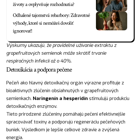
životy a ovplyvňuje rozhodnutia?
Odhalené tajomstvá rebarbory: Zdravotné
výhody, ktoré si nemôžeš dovoliť
ignorovať!
Výskumy ukazujú, že pravidelné užívanie extraktu z
grapefruitových semienok môže skrátiť trvanie
respiračných infekcií až o 40%.
Detoxikácia a podpora pečene
Pečeň ako hlavný detoxikačný orgán výrazne profituje z
bioaktívnych zlúčenín obsiahnutých v grapefruitových
semienkach.
Naringenín a hesperidín
stimulujú produkciu
detoxikačných enzýmov.
Tieto prirodzené zlúčeniny pomáhajú pečeni efektívnejšie
spracovávať toxíny a podporujú regeneráciu pečeňových
buniek. Výsledkom je lepšie celkové zdravie a zvýšená
energia.