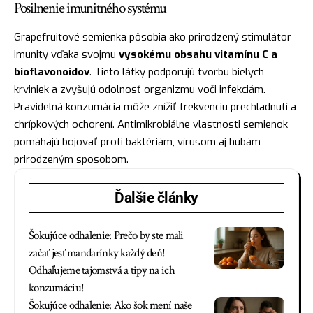
Posilnenie imunitného systému
Grapefruitové semienka pôsobia ako prirodzený stimulátor
imunity vďaka svojmu
vysokému obsahu vitamínu C a
bioflavonoidov
. Tieto látky podporujú tvorbu bielych
krviniek a zvyšujú odolnosť organizmu voči infekciám.
Pravidelná konzumácia môže znížiť frekvenciu prechladnutí a
chrípkových ochorení. Antimikrobiálne vlastnosti semienok
pomáhajú bojovať proti baktériám, vírusom aj hubám
prirodzeným sposobom.
Ďalšie články
Šokujúce odhalenie: Prečo by ste mali
začať jesť mandarínky každý deň!
Odhaľujeme tajomstvá a tipy na ich
konzumáciu!
Šokujúce odhalenie: Ako šok mení naše