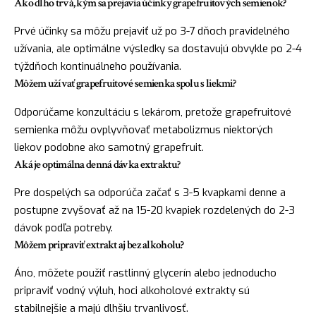
Ako dlho trvá, kým sa prejavia účinky grapefruitových semienok?
Prvé účinky sa môžu prejaviť už po 3-7 dňoch pravidelného
užívania, ale optimálne výsledky sa dostavujú obvykle po 2-4
týždňoch kontinuálneho používania.
Môžem užívať grapefruitové semienka spolu s liekmi?
Odporúčame konzultáciu s lekárom, pretože grapefruitové
semienka môžu ovplyvňovať metabolizmus niektorých
liekov podobne ako samotný grapefruit.
Aká je optimálna denná dávka extraktu?
Pre dospelých sa odporúča začať s 3-5 kvapkami denne a
postupne zvyšovať až na 15-20 kvapiek rozdelených do 2-3
dávok podľa potreby.
Môžem pripraviť extrakt aj bez alkoholu?
Áno, môžete použiť rastlinný glycerín alebo jednoducho
pripraviť vodný výluh, hoci alkoholové extrakty sú
stabilnejšie a majú dlhšiu trvanlivosť.