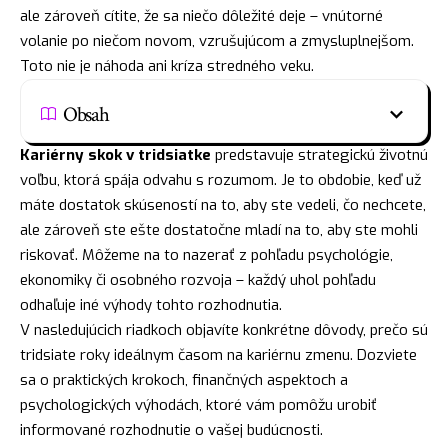
ale zároveň cítite, že sa niečo dôležité deje – vnútorné
volanie po niečom novom, vzrušujúcom a zmysluplnejšom.
Toto nie je náhoda ani kríza stredného veku.
Obsah
Kariérny skok v tridsiatke
predstavuje strategickú životnú
voľbu, ktorá spája odvahu s rozumom. Je to obdobie, keď už
máte dostatok skúseností na to, aby ste vedeli, čo nechcete,
ale zároveň ste ešte dostatočne mladí na to, aby ste mohli
riskovať. Môžeme na to nazerať z pohľadu psychológie,
ekonomiky či osobného rozvoja – každý uhol pohľadu
odhaľuje iné výhody tohto rozhodnutia.
V nasledujúcich riadkoch objavíte konkrétne dôvody, prečo sú
tridsiate roky ideálnym časom na kariérnu zmenu. Dozviete
sa o praktických krokoch, finančných aspektoch a
psychologických výhodách, ktoré vám pomôžu urobiť
informované rozhodnutie o vašej budúcnosti.