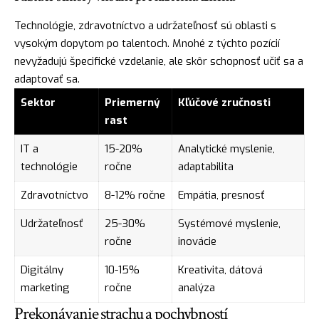
Technológie, zdravotníctvo a udržateľnosť sú oblasti s
vysokým dopytom po talentoch. Mnohé z týchto pozícií
nevyžadujú špecifické vzdelanie, ale skôr schopnosť učiť sa a
adaptovať sa.
Sektor
Priemerný
Kľúčové zručnosti
rast
IT a
15-20%
Analytické myslenie,
technológie
ročne
adaptabilita
Zdravotníctvo
8-12% ročne
Empátia, presnosť
Udržateľnosť
25-30%
Systémové myslenie,
ročne
inovácie
Digitálny
10-15%
Kreativita, dátová
marketing
ročne
analýza
Prekonávanie strachu a pochybností