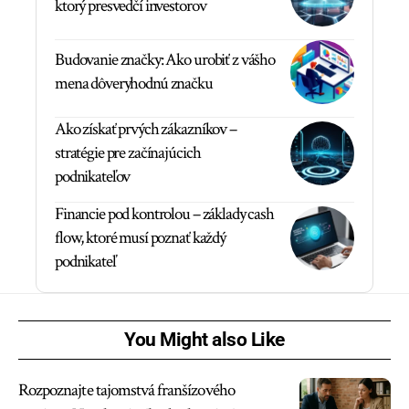
ktorý presvedčí investorov
Budovanie značky: Ako urobiť z vášho
mena dôveryhodnú značku
Ako získať prvých zákazníkov –
stratégie pre začínajúcich
podnikateľov
Financie pod kontrolou – základy cash
flow, ktoré musí poznať každý
podnikateľ
You Might also Like
Rozpoznajte tajomstvá franšízového