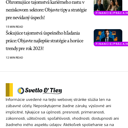
Ohromujúce tajomstvá kariérneho rastu v
neziskovom sektore: Objavte tipy a stratégie
FINANCIE/PRÁCA/
pre nevídaný úspech!
15 MIN READ
Šokujúce tajomstvá úspešného hľadania
práce: Objavte najlepšie stratégie a horúce
FINANCIE/PRÁCA/
trendy pre rok 2023!
12 MIN READ
Informácie uvedené na tejto webovej stránke slúžia len na
zábavné účely. Neposkytujeme žiadne záruky, výslovné ani
implicitné, týkajúce sa úplnosti, presnosti, primeranosti,
zákonnosti, užitočnosti, spoľahlivosti, vhodnosti, dostupnosti ani
žiadneho iného aspektu údajov. Akékoľvek spoliehanie sa na