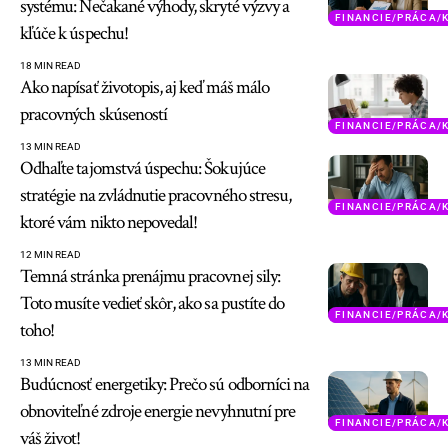
systému: Nečakané výhody, skryté výzvy a
FINANCIE/PRÁCA/
kľúče k úspechu!
18 MIN READ
Ako napísať životopis, aj keď máš málo
pracovných skúseností
FINANCIE/PRÁCA/
13 MIN READ
Odhaľte tajomstvá úspechu: Šokujúce
stratégie na zvládnutie pracovného stresu,
FINANCIE/PRÁCA/
ktoré vám nikto nepovedal!
12 MIN READ
Temná stránka prenájmu pracovnej sily:
Toto musíte vedieť skôr, ako sa pustíte do
FINANCIE/PRÁCA/
toho!
13 MIN READ
Budúcnosť energetiky: Prečo sú odborníci na
obnoviteľné zdroje energie nevyhnutní pre
FINANCIE/PRÁCA/
váš život!