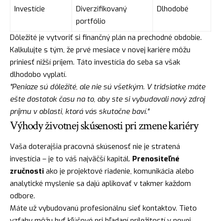
Investície
Diverzifikovaný
Dlhodobé
portfólio
Dôležité je vytvoriť si finančný plán na prechodné obdobie.
Kalkulujte s tým, že prvé mesiace v novej kariére môžu
priniesť nižší príjem. Táto investícia do seba sa však
dlhodobo vyplatí.
"Peniaze sú dôležité, ale nie sú všetkým. V tridsiatke máte
ešte dostatok času na to, aby ste si vybudovali nový zdroj
príjmu v oblasti, ktorá vás skutočne baví."
Výhody životnej skúsenosti pri zmene kariéry
Vaša doterajšia pracovná skúsenosť nie je stratená
investícia – je to váš najväčší kapitál.
Prenositeľné
zručnosti
ako je projektové riadenie, komunikácia alebo
analytické myslenie sa dajú aplikovať v takmer každom
odbore.
Máte už vybudovanú profesionálnu sieť kontaktov. Tieto
vzťahy môžu byť kľúčové pri hľadaní príležitostí v novej