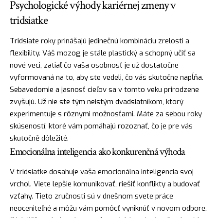
Psychologické výhody kariérnej zmeny v
tridsiatke
Tridsiate roky prinášajú jedinečnú kombináciu zrelosti a
flexibility. Váš mozog je stále plastický a schopný učiť sa
nové veci, zatiaľ čo vaša osobnosť je už dostatočne
vyformovaná na to, aby ste vedeli, čo vás skutočne napĺňa.
Sebavedomie a jasnosť cieľov sa v tomto veku prirodzene
zvyšujú. Už nie ste tým neistým dvadsiatníkom, ktorý
experimentuje s rôznymi možnosťami. Máte za sebou roky
skúseností, ktoré vám pomáhajú rozoznať, čo je pre vás
skutočně dôležité.
Emocionálna inteligencia ako konkurenčná výhoda
V tridsiatke dosahuje vaša emocionálna inteligencia svoj
vrchol. Viete lepšie komunikovať, riešiť konflikty a budovať
vzťahy. Tieto zručnosti sú v dnešnom svete práce
neoceniteľné a môžu vám pomôcť vyniknúť v novom odbore.