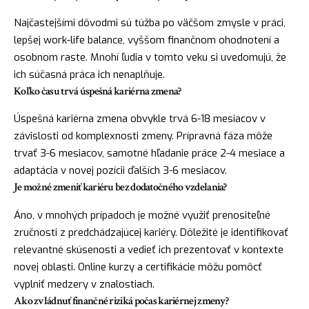
Najčastejšími dôvodmi sú túžba po väčšom zmysle v práci,
lepšej work-life balance, vyššom finančnom ohodnotení a
osobnom raste. Mnohí ľudia v tomto veku si uvedomujú, že
ich súčasná práca ich nenaplňuje.
Koľko času trvá úspešná kariérna zmena?
Úspešná kariérna zmena obvykle trvá 6-18 mesiacov v
závislosti od komplexnosti zmeny. Prípravná fáza môže
trvať 3-6 mesiacov, samotné hľadanie práce 2-4 mesiace a
adaptácia v novej pozícii ďalších 3-6 mesiacov.
Je možné zmeniť kariéru bez dodatočného vzdelania?
Áno, v mnohých prípadoch je možné využiť prenositeľné
zručnosti z predchádzajúcej kariéry. Dôležité je identifikovať
relevantné skúsenosti a vedieť ich prezentovať v kontexte
novej oblasti. Online kurzy a certifikácie môžu pomôcť
vyplniť medzery v znalostiach.
Ako zvládnuť finančné riziká počas kariérnej zmeny?