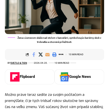
Žena s úsmevom skáče nad stolom v kancelárii, symbolizujúc kariérny skok v
tridsiatke a otvorené príležitosti.
10 MIN READ
BY
SVETLO & TIEN
2026.04.20.
10 MIN READ
Flipboard
Google News
Možno práve teraz sedíte za svojím počítačom a
premýšľate, či je tých tridsať rokov skutočne ten správny
čas na veľkú zmenu. Váš súčasný život vám pripadá stabilný,