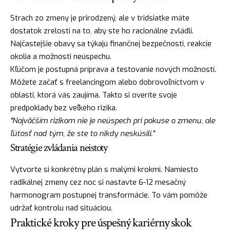
Strach zo zmeny je prirodzený, ale v tridsiatke máte
dostatok zrelosti na to, aby ste ho racionálne zvládli.
Najčastejšie obavy sa týkajú finančnej bezpečnosti, reakcie
okolia a možnosti neúspechu.
Kľúčom je postupná príprava a testovanie nových možností.
Môžete začať s freelancingom alebo dobrovoľníctvom v
oblasti, ktorá vás zaujíma. Takto si overíte svoje
predpoklady bez veľkého rizika.
"Najväčším rizikom nie je neúspech pri pokuse o zmenu, ale
ľútosť nad tým, že ste to nikdy neskúsili."
Stratégie zvládania neistoty
Vytvorte si konkrétny plán s malými krokmi. Namiesto
radikálnej zmeny cez noc si nastavte 6-12 mesačný
harmonogram postupnej transformácie. To vám pomôže
udržať kontrolu nad situáciou.
Praktické kroky pre úspešný kariérny skok