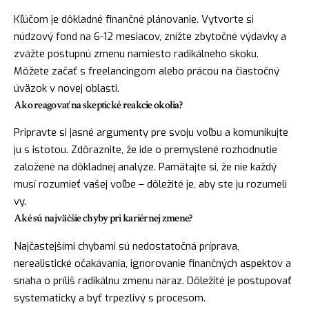
Kľúčom je dôkladné finančné plánovanie. Vytvorte si
núdzový fond na 6-12 mesiacov, znížte zbytočné výdavky a
zvážte postupnú zmenu namiesto radikálneho skoku.
Môžete začať s freelancingom alebo prácou na čiastočný
úväzok v novej oblasti.
Ako reagovať na skeptické reakcie okolia?
Pripravte si jasné argumenty pre svoju voľbu a komunikujte
ju s istotou. Zdôraznite, že ide o premyslené rozhodnutie
založené na dôkladnej analýze. Pamätajte si, že nie každý
musí rozumieť vašej voľbe – dôležité je, aby ste ju rozumeli
vy.
Aké sú najväčšie chyby pri kariérnej zmene?
Najčastejšími chybami sú nedostatočná príprava,
nerealistické očakávania, ignorovanie finančných aspektov a
snaha o príliš radikálnu zmenu naraz. Dôležité je postupovať
systematicky a byť trpezlivý s procesom.