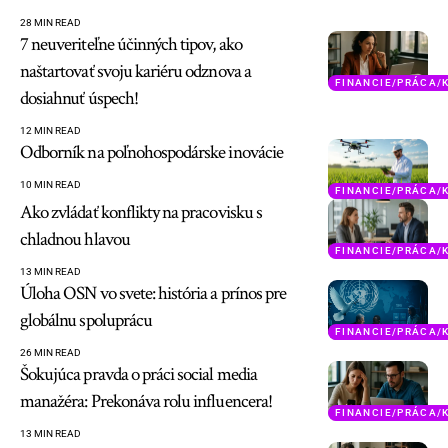
28 MIN READ
7 neuveriteľne účinných tipov, ako
naštartovať svoju kariéru odznova a
FINANCIE/PRÁCA/
dosiahnuť úspech!
12 MIN READ
Odborník na poľnohospodárske inovácie
10 MIN READ
FINANCIE/PRÁCA/
Ako zvládať konflikty na pracovisku s
chladnou hlavou
FINANCIE/PRÁCA/
13 MIN READ
Úloha OSN vo svete: história a prínos pre
globálnu spoluprácu
FINANCIE/PRÁCA/
26 MIN READ
Šokujúca pravda o práci social media
manažéra: Prekonáva rolu influencera!
FINANCIE/PRÁCA/
13 MIN READ