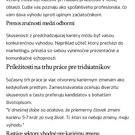
oblasti. Ľudia vás poznajú ako spoľahlivého profesionála, čo
vám dáva výhodu oproti úplným začiatočníkom.
Prenos zručností medzi odbormi
Skúsenosti z predchádzajúcej kariéry môžu byť vašou
konkurenčnou výhodou. Napríklad učiteľ, ktorý prechází do
marketingu, prináša so sebou výnimočné prezentačné a
komunikačné schopnosti.
Príležitosti na trhu práce pre tridsiatnikov
Súčasný trh práce je viac otvorený kariérnym zmenám ako
kedykoľvek predtým. Zamestnávatelia oceňujú diverzitu
skúseností a často preferujú kandidátov s bohatším
životopisom.
"V dnešnej dobe sa očakáva, že priemerný človek zmení
kariéru 5-7 krát za svoj život. Tí, ktorí sa neboja zmeny, majú
výhodu."
Rastúce sektory vhodné pre kariérnu zmenu