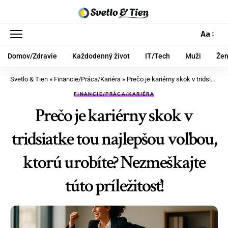
Aa
Domov/Zdravie
Každodenný život
IT/Tech
Muži
Že
Svetlo & Tien
»
Financie/Práca/Kariéra
»
Prečo je kariérny skok v tridsiatke tou najlepšou voľbou, ktorú urobíte? Nezmeškajte túto príležitosť!
FINANCIE/PRÁCA/KARIÉRA
Prečo je kariérny skok v
tridsiatke tou najlepšou voľbou,
ktorú urobíte? Nezmeškajte
túto príležitosť!