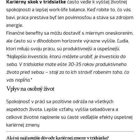
Kariérny skok v tridsiatke
často vedie k vyššej životnej
spokojnosti a lepšej work-life balance. Keď robíte to, čo vás
baví, práca prestáva byť len povinnosťou a stáva sa zdrojom
energie.
Finančné benefity sa môžu dostaviť s miernym oneskorením,
ale často sú v dlhodobom horizonte výrazne vyššie. Ľudia,
ktorí milujú svoju prácu, sú produktívnejší a úspešnejší.
"Najlepšia investícia, ktorú môžete urobiť, je investícia do
seba. V tridsiatke máte ešte 30-35 rokov produktívneho
života pred sebou – stojí za to ich stráviť robením toho, čo
vás napĺňa."
Vplyv na osobný život
Spokojnosť v práci sa pozitívne odráža na všetkých
aspektoch života. Lepšie vzťahy, vyššia sebadôvera a
celkové životné naplnenie sú časté vedľajšie efekty úspešnej
kariérnej zmeny.
Aké sú najčastejšie dôvody kariérnej zmeny v tridsiatke?