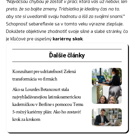
"Najväčšou chybou je zostať v práci, ktorá vás už nebaví, len
preto, že sa bojíte zmeny. Tridsiatka je ideálny čas na to,
aby ste si uvedomili svoju hodnotu a išli za svojimi snami."
Schopnosť sebareflexie sa v tomto veku výrazne zlepšuje.
Dokážete objektívne zhodnotiť svoje silné a slabé stránky, čo
je kľúčové pre úspešný
kariérny skok
.
Ďalšie články
Konzultant pre udržateľnosť: Zelená
transformácia vo firmách
Ako sa Lourdes Betancourt stala
najvyhľadávanejšou latinskoamerickou
kaderníčkou v Berlíne s pomocou Temu
5-ročný kariérny plán: Ako ho zostaviť
krok za krokom