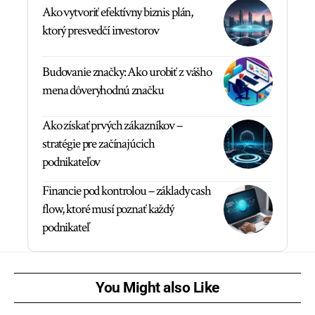
Ako vytvoriť efektívny biznis plán,
ktorý presvedčí investorov
Budovanie značky: Ako urobiť z vášho
mena dôveryhodnú značku
Ako získať prvých zákazníkov –
stratégie pre začínajúcich
podnikateľov
Financie pod kontrolou – základy cash
flow, ktoré musí poznať každý
podnikateľ
You Might also Like