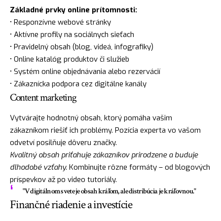
Základné prvky online prítomnosti:
• Responzívne webové stránky
• Aktívne profily na sociálnych sieťach
• Pravidelný obsah (blog, videá, infografiky)
• Online katalóg produktov či služieb
• Systém online objednávania alebo rezervácií
• Zákaznícka podpora cez digitálne kanály
Content marketing
Vytvárajte hodnotný obsah, ktorý pomáha vašim
zákazníkom riešiť ich problémy. Pozícia experta vo vašom
odvetví posilňuje dôveru značky.
Kvalitný obsah priťahuje zákazníkov prirodzene a buduje
dlhodobé vzťahy.
Kombinujte rôzne formáty – od blogových
príspevkov až po video tutoriály.
"V digitálnom svete je obsah kráľom, ale distribúcia je kráľovnou."
Finančné riadenie a investície