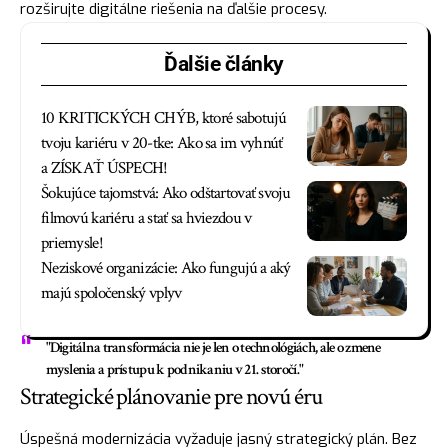
rozširujte digitálne riešenia na ďalšie procesy.
Ďalšie články
10 KRITICKÝCH CHÝB, ktoré sabotujú
tvoju kariéru v 20-tke: Ako sa im vyhnúť
a ZÍSKAŤ ÚSPECH!
Šokujúce tajomstvá: Ako odštartovať svoju
filmovú kariéru a stať sa hviezdou v
priemysle!
Neziskové organizácie: Ako fungujú a aký
majú spoločenský vplyv
"Digitálna transformácia nie je len o technológiách, ale o zmene
myslenia a prístupu k podnikaniu v 21. storočí."
Strategické plánovanie pre novú éru
Úspešná modernizácia vyžaduje jasný strategický plán. Bez