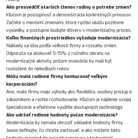
Ako presvedčiť starších členov rodiny o potrebe zmien?
Kľúčom je postupnosť a demonštrácia konkrétnych prínosov.
Začnite s menšími zmenami, ktoré rýchlo ukážu pozitívne
výsledky, a postupne budujte dôveru v modernizačný proces.
Koľko finančných prostriedkov vyžaduje modernizácia?
Náklady sa líšia podľa veľkosti firmy a rozsahu zmien.
Odporúča sa alokovať 5-15% z ročného obratu na
modernizačné aktivity, pričom investície by mali byť
rozložené do niekoľkých rokov.
Môžu malé rodinné firmy konkurovať veľkým
korporáciám?
Áno, malé firmy majú výhody ako flexibilita, osobný prístup k
zákazníkom a rýchle rozhodovanie. Kľúčom je nájdenie svojej
špecializácie a efektívne využitie dostupných technológií.
Ako udržať rodinné hodnoty počas modernizácie?
Modernizácia by nemala ohroziť základné hodnoty firmy.
Jasne definujte, čo chcete zachovať, a ako môžete tieto
hodnoty preniesť do nových procesov a technológií.