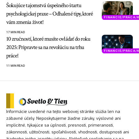
Šokujúce tajomstvá úspešného štartu
psychologickej praxe – Odhalené tipy, ktoré
FINANCIE/PRÁCA/
vám zmenia život!
17 MIN READ
10 zručností, ktoré musíte ovládať do roku
2025: Pripravte sa na revolúciu na trhu
FINANCIE/PRÁCA/
práce!
11 MIN READ
Informácie uvedené na tejto webovej stránke slúžia len na
zábavné účely. Neposkytujeme žiadne záruky, výslovné ani
implicitné, týkajúce sa úplnosti, presnosti, primeranosti,
zákonnosti, užitočnosti, spoľahlivosti, vhodnosti, dostupnosti ani
žiadneho iného aspektu údajov. Akékoľvek spoliehanie sa na