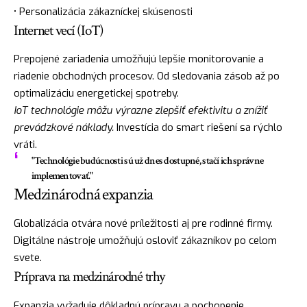
• Personalizácia zákazníckej skúsenosti
Internet vecí (IoT)
Prepojené zariadenia umožňujú lepšie monitorovanie a
riadenie obchodných procesov. Od sledovania zásob až po
optimalizáciu energetickej spotreby.
IoT technológie môžu výrazne zlepšiť efektivitu a znížiť
prevádzkové náklady.
Investícia do smart riešení sa rýchlo
vráti.
"Technológie budúcnosti sú už dnes dostupné, stačí ich správne
implementovať."
Medzinárodná expanzia
Globalizácia otvára nové príležitosti aj pre rodinné firmy.
Digitálne nástroje umožňujú osloviť zákazníkov po celom
svete.
Príprava na medzinárodné trhy
Expanzia vyžaduje dôkladnú prípravu a pochopenie