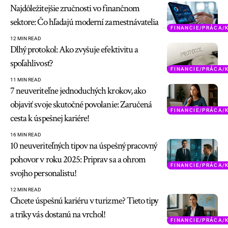
Najdôležitejšie zručnosti vo finančnom
sektore: Čo hľadajú moderní zamestnávatelia
FINANCIE/PRÁCA/
12 MIN READ
Dlhý protokol: Ako zvyšuje efektivitu a
spoľahlivosť?
FINANCIE/PRÁCA/
11 MIN READ
7 neuveriteľne jednoduchých krokov, ako
objaviť svoje skutočné povolanie: Zaručená
FINANCIE/PRÁCA/
cesta k úspešnej kariére!
16 MIN READ
10 neuveriteľných tipov na úspešný pracovný
pohovor v roku 2025: Priprav sa a ohrom
FINANCIE/PRÁCA/
svojho personalistu!
12 MIN READ
Chcete úspešnú kariéru v turizme? Tieto tipy
a triky vás dostanú na vrchol!
FINANCIE/PRÁCA/