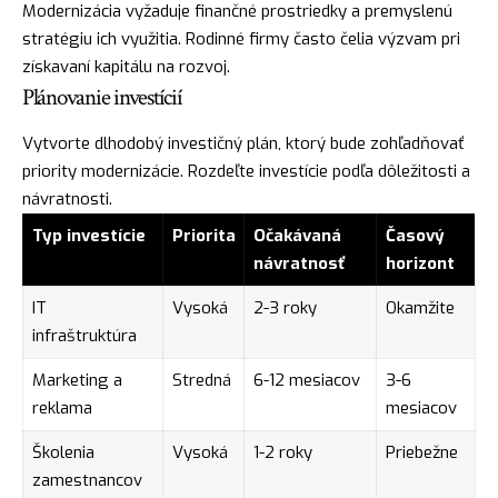
Modernizácia vyžaduje finančné prostriedky a premyslenú
stratégiu ich využitia. Rodinné firmy často čelia výzvam pri
získavaní kapitálu na rozvoj.
Plánovanie investícií
Vytvorte dlhodobý investičný plán, ktorý bude zohľadňovať
priority modernizácie. Rozdeľte investície podľa dôležitosti a
návratnosti.
Typ investície
Priorita
Očakávaná
Časový
návratnosť
horizont
IT
Vysoká
2-3 roky
Okamžite
infraštruktúra
Marketing a
Stredná
6-12 mesiacov
3-6
reklama
mesiacov
Školenia
Vysoká
1-2 roky
Priebežne
zamestnancov