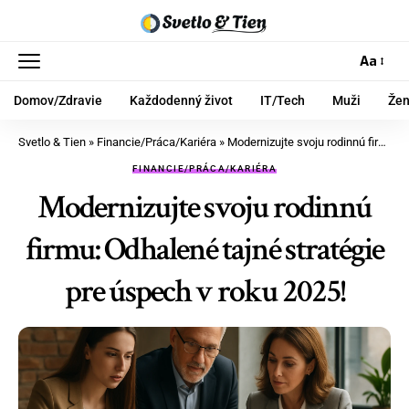
Aa
Domov/Zdravie
Každodenný život
IT/Tech
Muži
Že
Svetlo & Tien
»
Financie/Práca/Kariéra
»
Modernizujte svoju rodinnú firmu: Odhalené tajné stratégie pre úspech v roku 2025!
FINANCIE/PRÁCA/KARIÉRA
Modernizujte svoju rodinnú
firmu: Odhalené tajné stratégie
pre úspech v roku 2025!