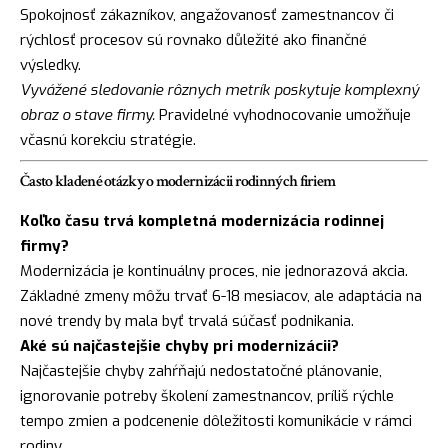
Spokojnosť zákazníkov, angažovanosť zamestnancov či
rýchlosť procesov sú rovnako důležité ako finančné
výsledky.
Vyvážené sledovanie rôznych metrík poskytuje komplexný
obraz o stave firmy.
Pravidelné vyhodnocovanie umožňuje
včasnú korekciu stratégie.
Často kladené otázky o modernizácii rodinných firiem
Koľko času trvá kompletná modernizácia rodinnej
firmy?
Modernizácia je kontinuálny proces, nie jednorazová akcia.
Základné zmeny môžu trvať 6-18 mesiacov, ale adaptácia na
nové trendy by mala byť trvalá súčasť podnikania.
Aké sú najčastejšie chyby pri modernizácii?
Najčastejšie chyby zahŕňajú nedostatočné plánovanie,
ignorovanie potreby školení zamestnancov, príliš rýchle
tempo zmien a podcenenie dôležitosti komunikácie v rámci
rodiny.