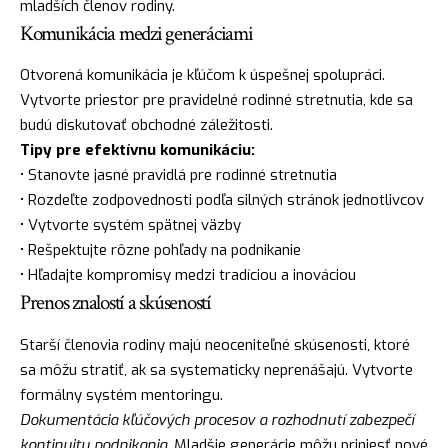
mladších členov rodiny.
Komunikácia medzi generáciami
Otvorená komunikácia je kľúčom k úspešnej spolupráci.
Vytvorte priestor pre pravidelné rodinné stretnutia, kde sa
budú diskutovať obchodné záležitosti.
Tipy pre efektívnu komunikáciu:
• Stanovte jasné pravidlá pre rodinné stretnutia
• Rozdeľte zodpovednosti podľa silných stránok jednotlivcov
• Vytvorte systém spätnej väzby
• Rešpektujte rôzne pohľady na podnikanie
• Hľadajte kompromisy medzi tradíciou a inováciou
Prenos znalostí a skúseností
Starší členovia rodiny majú neoceniteľné skúsenosti, ktoré
sa môžu stratiť, ak sa systematicky neprenášajú. Vytvorte
formálny systém mentoringu.
Dokumentácia kľúčových procesov a rozhodnutí zabezpečí
kontinuitu podnikania.
Mladšie generácie môžu priniesť nové