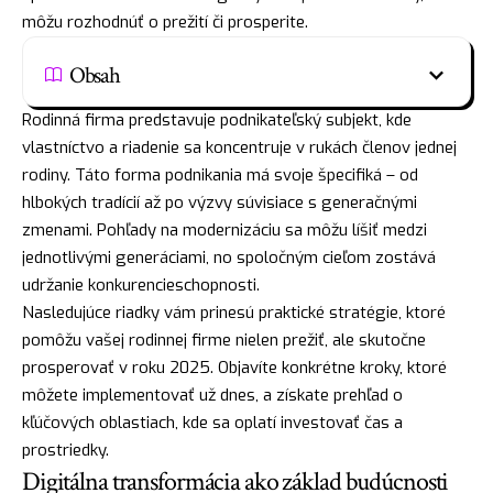
môžu rozhodnúť o prežití či prosperite.
Obsah
Rodinná firma predstavuje podnikateľský subjekt, kde
vlastníctvo a riadenie sa koncentruje v rukách členov jednej
rodiny. Táto forma podnikania má svoje špecifiká – od
hlbokých tradícií až po výzvy súvisiace s generačnými
zmenami. Pohľady na modernizáciu sa môžu líšiť medzi
jednotlivými generáciami, no spoločným cieľom zostává
udržanie konkurencieschopnosti.
Nasledujúce riadky vám prinesú praktické stratégie, ktoré
pomôžu vašej rodinnej firme nielen prežiť, ale skutočne
prosperovať v roku 2025. Objavíte konkrétne kroky, ktoré
môžete implementovať už dnes, a získate prehľad o
kľúčových oblastiach, kde sa oplatí investovať čas a
prostriedky.
Digitálna transformácia ako základ budúcnosti