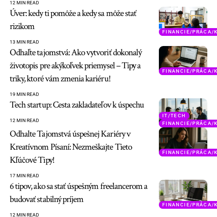
12 MIN READ
Úver: kedy ti pomôže a kedy sa môže stať
rizikom
FINANCIE/PRÁCA/
13 MIN READ
Odhaľte tajomstvá: Ako vytvoriť dokonalý
životopis pre akýkoľvek priemysel – Tipy a
FINANCIE/PRÁCA/
triky, ktoré vám zmenia kariéru!
19 MIN READ
Tech startup: Cesta zakladateľov k úspechu
IT/TECH
12 MIN READ
FINANCIE/PRÁCA/
Odhalte Tajomstvá úspešnej Kariéry v
Kreatívnom Písaní: Nezmeškajte Tieto
FINANCIE/PRÁCA/
Kľúčové Tipy!
17 MIN READ
6 tipov, ako sa stať úspešným freelancerom a
budovať stabilný príjem
FINANCIE/PRÁCA/
12 MIN READ