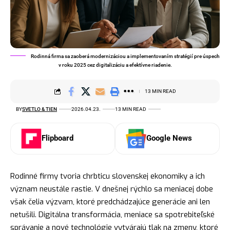
Rodinná firma sa zaoberá modernizáciou a implementovaním stratégií pre úspech
v roku 2025 cez digitalizáciu a efektívne riadenie.
13 MIN READ
BY
SVETLO & TIEN
2026.04.23.
13 MIN READ
Flipboard
Google News
Rodinné firmy tvoria chrbticu slovenskej ekonomiky a ich
význam neustále rastie. V dnešnej rýchlo sa meniacej dobe
však čelia výzvam, ktoré predchádzajúce generácie ani len
netušili. Digitálna transformácia, meniace sa spotrebiteľské
správanie a nové technológie vytvárajú tlak na zmeny, ktoré