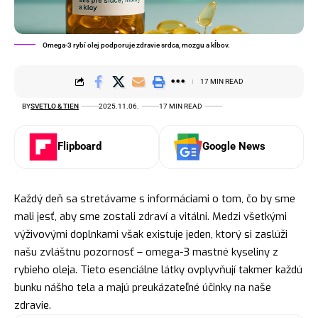
Omega-3 rybí olej podporuje zdravie srdca, mozgu a kĺbov.
17 MIN READ
BY
SVETLO & TIEN
2025.11.06.
17 MIN READ
Flipboard
Google News
Každý deň sa stretávame s informáciami o tom, čo by sme
mali jesť, aby sme zostali zdraví a vitálni. Medzi všetkými
výživovými doplnkami však existuje jeden, ktorý si zaslúži
našu zvláštnu pozornosť – omega-3 mastné kyseliny z
rybieho oleja. Tieto esenciálne látky ovplyvňují takmer každú
bunku nášho tela a majú preukázateľné účinky na naše
zdravie.