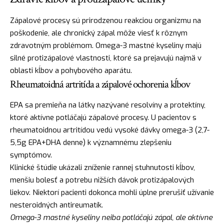
Zápalové procesy sú prirodzenou reakciou organizmu na
poškodenie, ale chronický zápal môže viesť k rôznym
zdravotným problémom. Omega-3 mastné kyseliny majú
silné protizápalové vlastnosti, ktoré sa prejavujú najmä v
oblasti kĺbov a pohybového aparátu.
Rheumatoidná artritída a zápalové ochorenia kĺbov
EPA sa premieňa na látky nazývané resolvíny a protektíny,
ktoré aktívne potláčajú zápalové procesy. U pacientov s
rheumatoidnou artritídou vedú vysoké dávky omega-3 (2,7-
5,5g EPA+DHA denne) k významnému zlepšeniu
symptómov.
Klinické štúdie ukázali zníženie rannej stuhnutosti kĺbov,
menšiu bolesť a potrebu nižších dávok protizápalových
liekov. Niektorí pacienti dokonca mohli úplne prerušiť užívanie
nesteroidných antireumatík.
Omega-3 mastné kyseliny neiba potláčajú zápal, ale aktívne