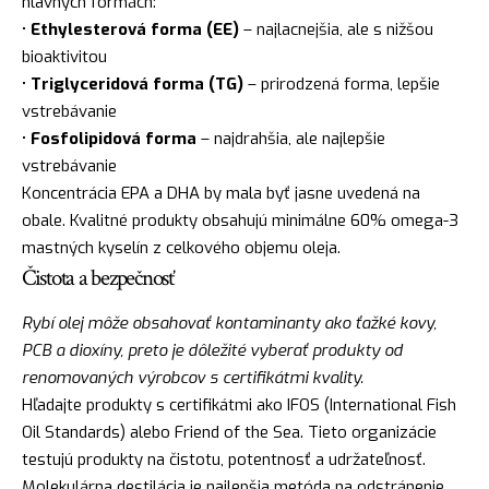
hlavných formách:
•
Ethylesterová forma (EE)
– najlacnejšia, ale s nižšou
bioaktivitou
•
Triglyceridová forma (TG)
– prirodzená forma, lepšie
vstrebávanie
•
Fosfolipidová forma
– najdrahšia, ale najlepšie
vstrebávanie
Koncentrácia EPA a DHA by mala byť jasne uvedená na
obale. Kvalitné produkty obsahujú minimálne 60% omega-3
mastných kyselín z celkového objemu oleja.
Čistota a bezpečnosť
Rybí olej môže obsahovať kontaminanty ako ťažké kovy,
PCB a dioxíny, preto je dôležité vyberať produkty od
renomovaných výrobcov s certifikátmi kvality.
Hľadajte produkty s certifikátmi ako IFOS (International Fish
Oil Standards) alebo Friend of the Sea. Tieto organizácie
testujú produkty na čistotu, potentnosť a udržateľnosť.
Molekulárna destilácia je najlepšia metóda na odstránenie