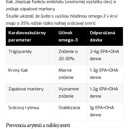
tlak, zlepšuje funkciu endotelu (vnútornej výstelky ciev) a
znižuje zápalové markery.
Štúdie ukázali, že ľudia s vyššou hladinou omega-3 v krvi
majú o 35% nižšie riziko náhlej srdcovej smrti.
Kardiovaskulárny
Účinok
Odporúčaná
parameter
omega-3
dávka
Triglyceridy
Zníženie o
2-4g EPA+DHA
20-30%
denne
Krvný tlak
Mierne
1-3g EPA+DHA
zníženie
denne
Zápalové markery
Významné
1-2g EPA+DHA
zníženie
denne
Srdcový rytmus
Stabilizácia
1g EPA+DHA
denne
Prevencia arytmií a náhlej smrti