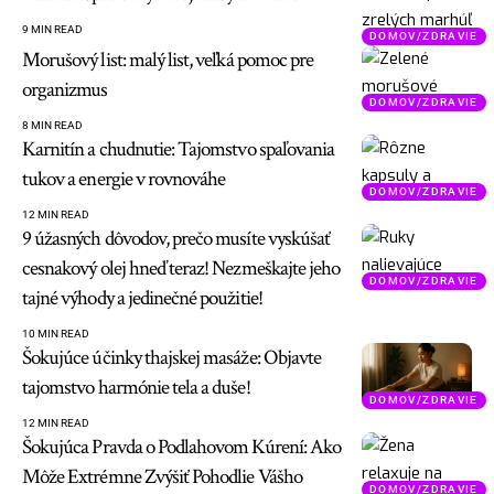
9 MIN READ
DOMOV/ZDRAVIE
Morušový list: malý list, veľká pomoc pre
organizmus
DOMOV/ZDRAVIE
8 MIN READ
Karnitín a chudnutie: Tajomstvo spaľovania
tukov a energie v rovnováhe
DOMOV/ZDRAVIE
12 MIN READ
9 úžasných dôvodov, prečo musíte vyskúšať
cesnakový olej hneď teraz! Nezmeškajte jeho
DOMOV/ZDRAVIE
tajné výhody a jedinečné použitie!
10 MIN READ
Šokujúce účinky thajskej masáže: Objavte
tajomstvo harmónie tela a duše!
DOMOV/ZDRAVIE
12 MIN READ
Šokujúca Pravda o Podlahovom Kúrení: Ako
Môže Extrémne Zvýšiť Pohodlie Vášho
DOMOV/ZDRAVIE