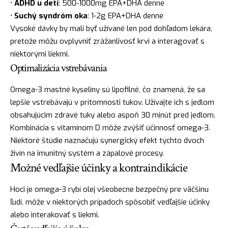
•
ADHD u detí
: 500-1000mg EPA+DHA denne
•
Suchý syndróm oka
: 1-2g EPA+DHA denne
Vysoké dávky by mali byť užívané len pod dohľadom lekára,
pretože môžu ovplyvniť zrážanlivosť krvi a interagovať s
niektorými liekmi.
Optimalizácia vstrebávania
Omega-3 mastné kyseliny sú lipofilné, čo znamená, že sa
lepšie vstrebávajú v prítomnosti tukov. Užívajte ich s jedlom
obsahujúcim zdravé tuky alebo aspoň 30 minút pred jedlom.
Kombinácia s vitamínom D môže zvýšiť účinnosť omega-3.
Niektoré štúdie naznačujú synergický efekt týchto dvoch
živín na imunitný systém a zápalové procesy.
Možné vedľajšie účinky a kontraindikácie
Hoci je omega-3 rybí olej všeobecne bezpečný pre väčšinu
ľudí, môže v niektorých prípadoch spôsobiť vedľajšie účinky
alebo interakovať s liekmi.