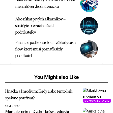
mena dôveryhodnú značku
Ako získať prvých zákazníkov –
stratégie pre začínajúcich
podnikateľov
Financie pod kontrolou – základy cash
flow, ktoré musí poznať každý
podnikateľ
You Might also Like
Hnačka a Imodium: Kedy a ako tento liek
správne používať?
DOMOV/ZDRAVIE
10 MIN READ
Marhule: prírodný zdroj krásy a zdravia