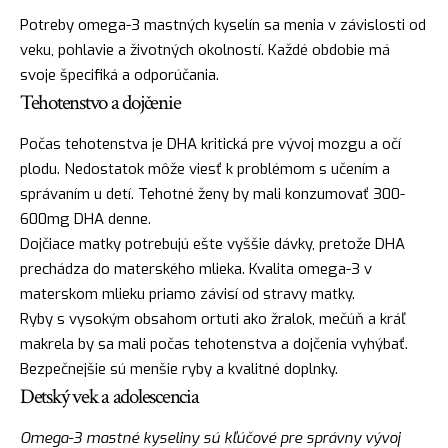
Potreby omega-3 mastných kyselín sa menia v závislosti od
veku, pohlavie a životných okolností. Každé obdobie má
svoje špecifiká a odporúčania.
Tehotenstvo a dojčenie
Počas tehotenstva je DHA kritická pre vývoj mozgu a očí
plodu. Nedostatok môže viesť k problémom s učením a
správaním u detí. Tehotné ženy by mali konzumovať 300-
600mg DHA denne.
Dojčiace matky potrebujú ešte vyššie dávky, pretože DHA
prechádza do materského mlieka. Kvalita omega-3 v
materskom mlieku priamo závisí od stravy matky.
Ryby s vysokým obsahom ortuti ako žralok, mečúň a kráľ
makrela by sa mali počas tehotenstva a dojčenia vyhýbať.
Bezpečnejšie sú menšie ryby a kvalitné doplnky.
Detský vek a adolescencia
Omega-3 mastné kyseliny sú kľúčové pre správny vývoj