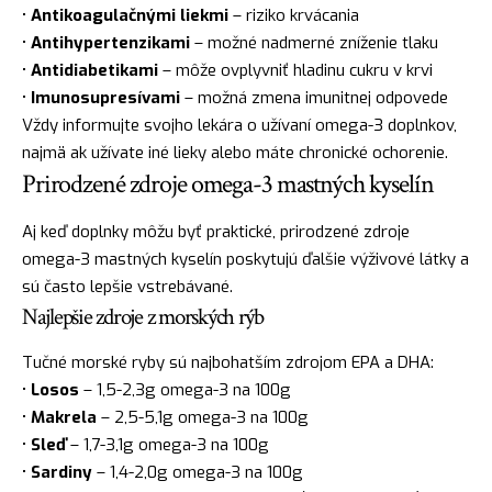
•
Antikoagulačnými liekmi
– riziko krvácania
•
Antihypertenzikami
– možné nadmerné zníženie tlaku
•
Antidiabetikami
– môže ovplyvniť hladinu cukru v krvi
•
Imunosupresívami
– možná zmena imunitnej odpovede
Vždy informujte svojho lekára o užívaní omega-3 doplnkov,
najmä ak užívate iné lieky alebo máte chronické ochorenie.
Prirodzené zdroje omega-3 mastných kyselín
Aj keď doplnky môžu byť praktické, prirodzené zdroje
omega-3 mastných kyselín poskytujú ďalšie výživové látky a
sú často lepšie vstrebávané.
Najlepšie zdroje z morských rýb
Tučné morské ryby sú najbohatším zdrojom EPA a DHA:
•
Losos
– 1,5-2,3g omega-3 na 100g
•
Makrela
– 2,5-5,1g omega-3 na 100g
•
Sleď
– 1,7-3,1g omega-3 na 100g
•
Sardiny
– 1,4-2,0g omega-3 na 100g