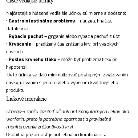
Časté vedľajšie účinky
Najčastejšie hlásené vedľajšie účinky sú mierne a dočasné:
•
Gastrointestinálne problémy
– nauzea, hnačka,
flatulencia
•
Rybacía pachuť
– grganie alebo rybacia pachuť z úst
•
Krvácanie
– predĺžený čas zrážania krvi pri vysokých
dávkach
•
Pokles krvného tlaku
– môže byť problematický pri
hypotenzii
Tieto účinky sa dajú minimalizovať postupným zvyšovaním
dávky, užívaním s jedlom alebo výberom kvalitnejšieho
produktu.
Liekové interakcie
Omega-3 môžu zosilniť účinok antikoagulačných liekov ako
warfarín, preto je potrebná opatrnosť a pravidelné
monitorovanie zrážanlivosti krvi.
Osobitná pozornosť je potrebná pri kombinácii s: