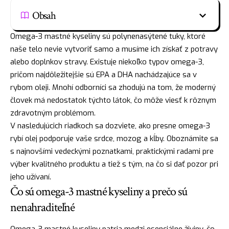
Obsah
Omega-3 mastné kyseliny sú polynenasýtené tuky, ktoré
naše telo nevie vytvoriť samo a musíme ich získať z potravy
alebo doplnkov stravy. Existuje niekoľko typov omega-3,
pričom najdôležitejšie sú EPA a DHA nachádzajúce sa v
rybom oleji. Mnohí odborníci sa zhodujú na tom, že moderný
človek má nedostatok týchto látok, čo môže viesť k rôznym
zdravotným problémom.
V nasledujúcich riadkoch sa dozviete, ako presne omega-3
rybí olej podporuje vaše srdce, mozog a kĺby. Oboznámite sa
s najnovšími vedeckými poznatkami, praktickými radami pre
výber kvalitného produktu a tiež s tým, na čo si dať pozor pri
jeho užívaní.
Čo sú omega-3 mastné kyseliny a prečo sú
nenahraditeľné
Omega-3 mastné kyseliny patria medzi esenciálne živiny, čo