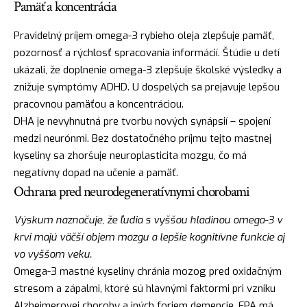
Pamäť a koncentrácia
Pravidelný príjem omega-3 rybieho oleja zlepšuje pamäť,
pozornosť a rýchlosť spracovania informácií. Štúdie u detí
ukázali, že doplnenie omega-3 zlepšuje školské výsledky a
znižuje symptómy ADHD. U dospelých sa prejavuje lepšou
pracovnou pamäťou a koncentráciou.
DHA je nevyhnutná pre tvorbu nových synápsií – spojení
medzi neurónmi. Bez dostatočného príjmu tejto mastnej
kyseliny sa zhoršuje neuroplasticita mozgu, čo má
negatívny dopad na učenie a pamäť.
Ochrana pred neurodegeneratívnymi chorobami
Výskum naznačuje, že ľudia s vyššou hladinou omega-3 v
krvi majú väčší objem mozgu a lepšie kognitívne funkcie aj
vo vyššom veku.
Omega-3 mastné kyseliny chránia mozog pred oxidačným
stresom a zápalmi, ktoré sú hlavnými faktormi pri vzniku
Alzheimerovej choroby a iných foriem demencie. EPA má