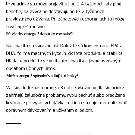
Prvé účinky sa môžu prejaviť už po 2-4 týždňoch, ale plné
benefity sa zvyčajne dostavujú po 8-12 týždňoch
pravidelného užívania. Pri zápalových ochoreniach to môže
trvať aj 3-4 mesiace.
Sú všetky omega-3 doplnky rovnaké?
Nie, kvalita sa výrazne líši. Dôležité sú koncentrácia EPA a
DHA, forma mastných kyselín, čistota produktu a stabilita.
Hľadajte produkty s certifikátmi kvality a jasne uvedeným
obsahom účinných látok.
Môžu omega-3 spôsobiť vedľajšie účinky?
Väčšina ľudí znáša omega-3 dobre. Možné vedľajšie účinky
zahŕňajú žalúdočné problémy, rybiu pachuť alebo predĺžené
krvácanie pri vysokých dávkach. Tieto sa dajú minimalizovať
správnym dávkovaním a užívaním s jedlom.