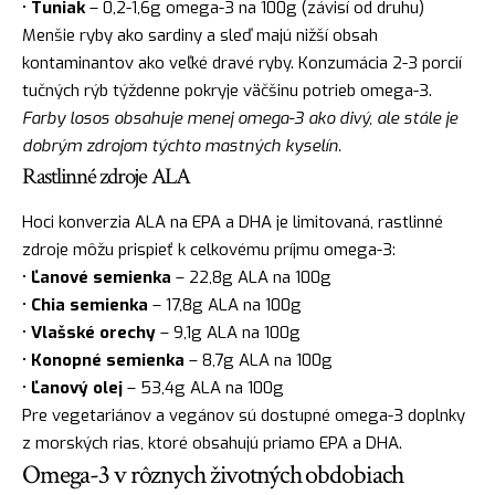
•
Tuniak
– 0,2-1,6g omega-3 na 100g (závisí od druhu)
Menšie ryby ako sardiny a sleď majú nižší obsah
kontaminantov ako veľké dravé ryby. Konzumácia 2-3 porcií
tučných rýb týždenne pokryje väčšinu potrieb omega-3.
Farby losos obsahuje menej omega-3 ako divý, ale stále je
dobrým zdrojom týchto mastných kyselín.
Rastlinné zdroje ALA
Hoci konverzia ALA na EPA a DHA je limitovaná, rastlinné
zdroje môžu prispieť k celkovému príjmu omega-3:
•
Ľanové semienka
– 22,8g ALA na 100g
•
Chia semienka
– 17,8g ALA na 100g
•
Vlašské orechy
– 9,1g ALA na 100g
•
Konopné semienka
– 8,7g ALA na 100g
•
Ľanový olej
– 53,4g ALA na 100g
Pre vegetariánov a vegánov sú dostupné omega-3 doplnky
z morských rias, ktoré obsahujú priamo EPA a DHA.
Omega-3 v rôznych životných obdobiach