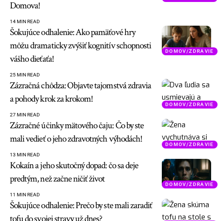
Domova!
14 MIN READ
Šokujúce odhalenie: Ako pamäťové hry
môžu dramaticky zvýšiť kognitív schopnosti
DOMOV/ZDRAVIE
vášho dieťaťa!
25 MIN READ
Zázračná chôdza: Objavte tajomstvá zdravia
a pohody krok za krokom!
DOMOV/ZDRAVIE
27 MIN READ
Zázračné účinky mätového čaju: Čo by ste
mali vedieť o jeho zdravotných výhodách!
DOMOV/ZDRAVIE
13 MIN READ
Kokaín a jeho skutočný dopad: čo sa deje
predtým, než začne ničiť život
DOMOV/ZDRAVIE
11 MIN READ
Šokujúce odhalenie: Prečo by ste mali zaradiť
tofu do svojej stravy už dnes?