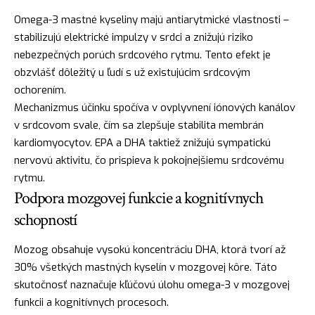
Omega-3 mastné kyseliny majú antiarytmické vlastnosti –
stabilizujú elektrické impulzy v srdci a znižujú riziko
nebezpečných porúch srdcového rytmu. Tento efekt je
obzvlášť dôležitý u ľudí s už existujúcim srdcovým
ochorením.
Mechanizmus účinku spočíva v ovplyvnení iónových kanálov
v srdcovom svale, čím sa zlepšuje stabilita membrán
kardiomyocytov. EPA a DHA taktiež znižujú sympatickú
nervovú aktivitu, čo prispieva k pokojnejšiemu srdcovému
rytmu.
Podpora mozgovej funkcie a kognitívnych
schopností
Mozog obsahuje vysokú koncentráciu DHA, ktorá tvorí až
30% všetkých mastných kyselín v mozgovej kôre. Táto
skutočnosť naznačuje kľúčovú úlohu omega-3 v mozgovej
funkcii a kognitívnych procesoch.