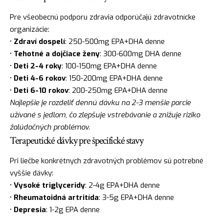
Pre všeobecnú podporu zdravia odporúčajú zdravotnícke
organizácie:
•
Zdraví dospelí
: 250-500mg EPA+DHA denne
•
Tehotné a dojčiace ženy
: 300-600mg DHA denne
•
Deti 2-4 roky
: 100-150mg EPA+DHA denne
•
Deti 4-6 rokov
: 150-200mg EPA+DHA denne
•
Deti 6-10 rokov
: 200-250mg EPA+DHA denne
Najlepšie je rozdeliť dennú dávku na 2-3 menšie porcie
užívané s jedlom, čo zlepšuje vstrebávanie a znižuje riziko
žalúdočných problémov.
Terapeutické dávky pre špecifické stavy
Pri liečbe konkrétnych zdravotných problémov sú potrebné
vyššie dávky:
•
Vysoké triglyceridy
: 2-4g EPA+DHA denne
•
Rheumatoidná artritída
: 3-5g EPA+DHA denne
•
Depresia
: 1-2g EPA denne