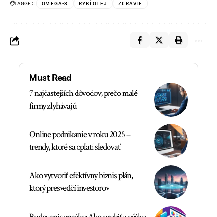
TAGGED:
OMEGA-3
RYBÍ OLEJ
ZDRAVIE
Must Read
7 najčastejších dôvodov, prečo malé
firmy zlyhávajú
Online podnikanie v roku 2025 –
trendy, ktoré sa oplatí sledovať
Ako vytvoriť efektívny biznis plán,
ktorý presvedčí investorov
Budovanie značky: Ako urobiť z vášho