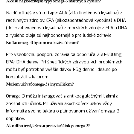
Aké sú najdôležitejšie typy omega-3 mastných kyselín?
Najdôležitejšie sú tri typy: ALA (alfa-linolénová kyselina) z
rastlinných zdrojov, EPA (eikozapentaénová kyselina) a DHA
(dokozahexaénová kyselina) z morských zdrojov. EPA a DHA
z rybieho oleja sú najhodnotnejšie pre ľudské zdravie.
Koľko omega-3 by som mal užívať denne?
Pre všeobecnú podporu zdravia sa odporúča 250-500mg
EPA+DHA denne. Pri špecifických zdravotných problémech
môžu byť potrebné vyššie dávky 1-5g denne, ideálne po
konzultácii s lekárom.
Môžem užívať omega-3 s inými liekmi?
Omega-3 môžu interagovať s antikoagulačnými liekmi a
zosilniť ich účinok. Pri užívaní akýchkoľvek liekov vždy
informujte svojho lekára o plánovanom užívaní omega-3
doplnkov.
Ako dlho trvá, kým sa prejavia účinky omega-3?