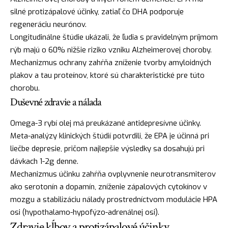
silné protizápalové účinky, zatiaľ čo DHA podporuje
regeneráciu neurónov.
Longitudinálne štúdie ukázali, že ľudia s pravidelným príjmom
rýb majú o 60% nižšie riziko vzniku Alzheimerovej choroby.
Mechanizmus ochrany zahŕňa zníženie tvorby amyloidných
plakov a tau proteínov, ktoré sú charakteristické pre túto
chorobu.
Duševné zdravie a nálada
Omega-3 rybí olej má preukázané antidepresívne účinky.
Meta-analýzy klinických štúdií potvrdili, že EPA je účinná pri
liečbe depresie, pričom najlepšie výsledky sa dosahujú pri
dávkach 1-2g denne.
Mechanizmus účinku zahŕňa ovplyvnenie neurotransmiterov
ako serotonín a dopamín, zníženie zápalových cytokínov v
mozgu a stabilizáciu nálady prostredníctvom modulácie HPA
osi (hypothalamo-hypofýzo-adrenálnej osi).
Zdravie kĺbov a protizápalové účinky