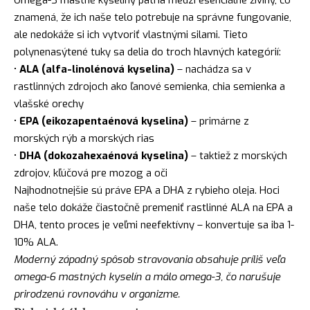
znamená, že ich naše telo potrebuje na správne fungovanie,
ale nedokáže si ich vytvoriť vlastnými silami. Tieto
polynenasýtené tuky sa delia do troch hlavných kategórií:
•
ALA (alfa-linolénová kyselina)
– nachádza sa v
rastlinných zdrojoch ako ľanové semienka, chia semienka a
vlašské orechy
•
EPA (eikozapentaénová kyselina)
– primárne z
morských rýb a morských rias
•
DHA (dokozahexaénová kyselina)
– taktiež z morských
zdrojov, kľúčová pre mozog a oči
Najhodnotnejšie sú práve EPA a DHA z rybieho oleja. Hoci
naše telo dokáže čiastočně premeniť rastlinné ALA na EPA a
DHA, tento proces je veľmi neefektívny – konvertuje sa iba 1-
10% ALA.
Moderný západný spôsob stravovania obsahuje príliš veľa
omega-6 mastných kyselín a málo omega-3, čo narušuje
prirodzenú rovnováhu v organizme.