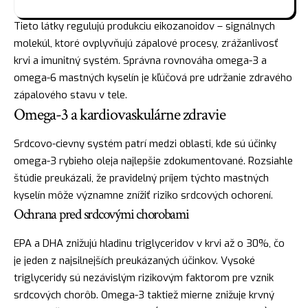
Tieto látky regulujú produkciu eikozanoidov – signálnych
molekúl, ktoré ovplyvňujú zápalové procesy, zrážanlivosť
krvi a imunitný systém. Správna rovnováha omega-3 a
omega-6 mastných kyselín je kľúčová pre udržanie zdravého
zápalového stavu v tele.
Omega-3 a kardiovaskulárne zdravie
Srdcovo-cievny systém patrí medzi oblasti, kde sú účinky
omega-3 rybieho oleja najlepšie zdokumentované. Rozsiahle
štúdie preukázali, že pravidelný príjem týchto mastných
kyselín môže významne znížiť riziko srdcových ochorení.
Ochrana pred srdcovými chorobami
EPA a DHA znižujú hladinu triglyceridov v krvi až o 30%, čo
je jeden z najsilnejších preukázaných účinkov. Vysoké
triglyceridy sú nezávislým rizikovým faktorom pre vznik
srdcových chorôb. Omega-3 taktiež mierne znižuje krvný