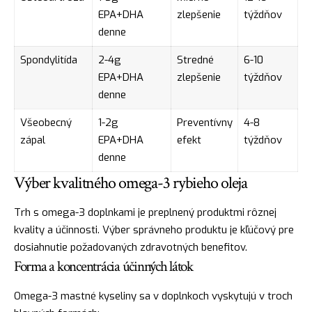
EPA+DHA
zlepšenie
týždňov
denne
Spondylitída
2-4g
Stredné
6-10
EPA+DHA
zlepšenie
týždňov
denne
Všeobecný
1-2g
Preventívny
4-8
zápal
EPA+DHA
efekt
týždňov
denne
Výber kvalitného omega-3 rybieho oleja
Trh s omega-3 doplnkami je preplnený produktmi rôznej
kvality a účinnosti. Výber správneho produktu je kľúčový pre
dosiahnutie požadovaných zdravotných benefitov.
Forma a koncentrácia účinných látok
Omega-3 mastné kyseliny sa v doplnkoch vyskytujú v troch