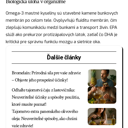
Biologická úloha v organizme
Omega-3 mastné kyseliny sú stavebné kamene bunkovych
membrán po celom tele. Ovplyvňujú fluiditu membrán, čím
zlepšujú komunikáciu medzi bunkami a transport živín. EPA
slúži ako prekurzor protizápalových látok, zatiaľ čo DHA je
kritická pre správnu funkciu mozgu a sietnice oka.
Ďalšie články
Bromelaín: Prírodná sila pre vaše zdravie
– Objavte jeho prospešné účinky!
Odhaľte tajomstvá čaju z lastovičníka:
Neuveriteľné účinky a spôsoby použitia,
ktoré musíte poznať!
Tajomstvo extra panenského olivového
oleja: Neuveriteľné spôsoby, ako chráni
vaše zdravie!