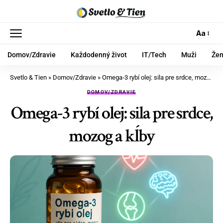
Aa
Domov/Zdravie
Každodenný život
IT/Tech
Muži
Že
Svetlo & Tien
»
Domov/Zdravie
»
Omega-3 rybí olej: sila pre srdce, mozog a kĺby
DOMOV/ZDRAVIE
Omega-3 rybí olej: sila pre srdce,
mozog a kĺby