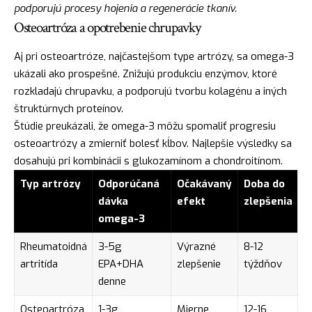
podporujú procesy hojenia a regenerácie tkanív.
Osteoartróza a opotrebenie chrupavky
Aj pri osteoartróze, najčastejšom type artrózy, sa omega-3
ukázali ako prospešné. Znižujú produkciu enzýmov, ktoré
rozkladajú chrupavku, a podporujú tvorbu kolagénu a iných
štruktúrnych proteínov.
Štúdie preukázali, že omega-3 môžu spomaliť progresiu
osteoartrózy a zmierniť bolesť kĺbov. Najlepšie výsledky sa
dosahujú pri kombinácii s glukozamínom a chondroitínom.
Typ artrózy
Odporúčaná
Očakávaný
Doba do
dávka
efekt
zlepšenia
omega-3
Rheumatoidná
3-5g
Výrazné
8-12
artritída
EPA+DHA
zlepšenie
týždňov
denne
Osteoartróza
1-3g
Mierne
12-16