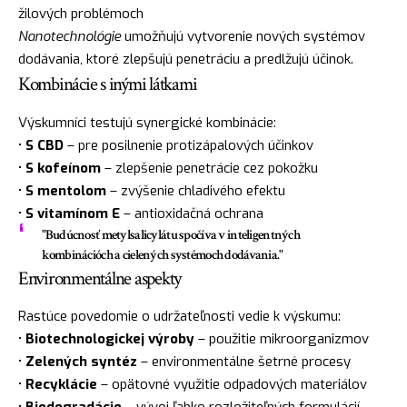
žilových problémoch
Nanotechnológie
umožňujú vytvorenie nových systémov
dodávania, ktoré zlepšujú penetráciu a predlžujú účinok.
Kombinácie s inými látkami
Výskumníci testujú synergické kombinácie:
•
S CBD
– pre posilnenie protizápalových účinkov
•
S kofeínom
– zlepšenie penetrácie cez pokožku
•
S mentolom
– zvýšenie chladivého efektu
•
S vitamínom E
– antioxidačná ochrana
"Budúcnosť metylsalicylátu spočíva v inteligentných
kombinációch a cielených systémoch dodávania."
Environmentálne aspekty
Rastúce povedomie o udržateľnosti vedie k výskumu:
•
Biotechnologickej výroby
– použitie mikroorganizmov
•
Zelených syntéz
– environmentálne šetrné procesy
•
Recyklácie
– opätovné využitie odpadových materiálov
•
Biodegradácie
– vývoj ľahko rozložiteľných formulácií