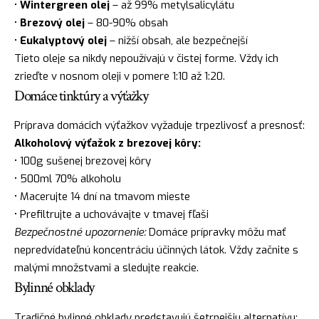
•
Wintergreen olej
– až 99% metylsalicylátu
•
Brezový olej
– 80-90% obsah
•
Eukalyptový olej
– nižší obsah, ale bezpečnejší
Tieto oleje sa nikdy nepoužívajú v čistej forme. Vždy ich
zrieďte v nosnom oleji v pomere 1:10 až 1:20.
Domáce tinktúry a výťažky
Príprava domácich výťažkov vyžaduje trpezlivosť a presnosť:
Alkoholový výťažok z brezovej kôry:
• 100g sušenej brezovej kôry
• 500ml 70% alkoholu
• Macerujte 14 dní na tmavom mieste
• Prefiltrujte a uchovávajte v tmavej fľaši
Bezpečnostné upozornenie:
Domáce prípravky môžu mať
nepredvídateľnú koncentráciu účinných látok. Vždy začnite s
malými množstvami a sledujte reakcie.
Bylinné obklady
Tradičné bylinné obklady predstavujú šetrnejšiu alternatívu: