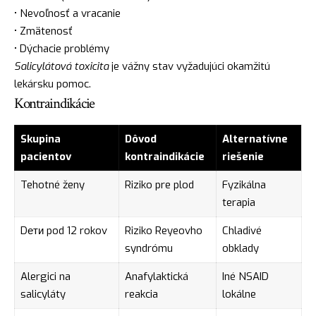
• Nevoľnosť a vracanie
• Zmätenosť
• Dýchacie problémy
Salicylátová toxicita
je vážny stav vyžadujúci okamžitú
lekársku pomoc.
Kontraindikácie
Skupina
Dôvod
Alternatívne
pacientov
kontraindikácie
riešenie
Tehotné ženy
Riziko pre plod
Fyzikálna
terapia
Dети pod 12 rokov
Riziko Reyeovho
Chladivé
syndrómu
obklady
Alergici na
Anafylaktická
Iné NSAID
salicyláty
reakcia
lokálne