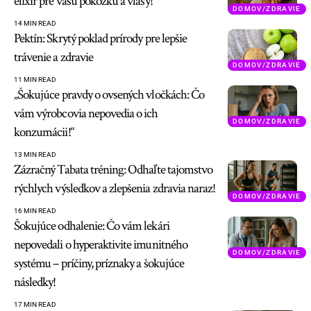
elixír pre vašu pokožku a vlasy!
DOMOV/ZDRAVIE
14 MIN READ
Pektín: Skrytý poklad prírody pre lepšie
trávenie a zdravie
DOMOV/ZDRAVIE
11 MIN READ
„Šokujúce pravdy o ovsených vločkách: Čo
vám výrobcovia nepovedia o ich
DOMOV/ZDRAVIE
konzumácii!“
13 MIN READ
Zázračný Tabata tréning: Odhaľte tajomstvo
rýchlych výsledkov a zlepšenia zdravia naraz!
DOMOV/ZDRAVIE
16 MIN READ
Šokujúce odhalenie: Čo vám lekári
nepovedali o hyperaktivite imunitného
DOMOV/ZDRAVIE
systému – príčiny, príznaky a šokujúce
následky!
17 MIN READ