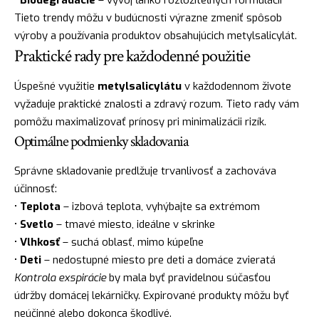
Tieto trendy môžu v budúcnosti výrazne zmeniť spôsob
výroby a používania produktov obsahujúcich metylsalicylát.
Praktické rady pre každodenné použitie
Úspešné využitie
metylsalicylátu
v každodennom živote
vyžaduje praktické znalosti a zdravý rozum. Tieto rady vám
pomôžu maximalizovať prínosy pri minimalizácii rizík.
Optimálne podmienky skladovania
Správne skladovanie predlžuje trvanlivosť a zachováva
účinnosť:
•
Teplota
– izbová teplota, vyhýbajte sa extrémom
•
Svetlo
– tmavé miesto, ideálne v skrinke
•
Vlhkosť
– suchá oblasť, mimo kúpeľne
•
Deti
– nedostupné miesto pre deti a domáce zvieratá
Kontrola exspirácie
by mala byť pravidelnou súčasťou
údržby domácej lekárničky. Expirované produkty môžu byť
neúčinné alebo dokonca škodlivé.