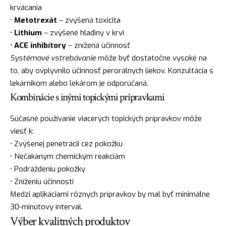
krvácania
•
Metotrexát
– zvýšená toxicita
•
Lithium
– zvýšené hladiny v krvi
•
ACE inhibítory
– znížená účinnosť
Systémové vstrebávanie
môže byť dostatočne vysoké na
to, aby ovplyvnilo účinnosť perorálnych liekov. Konzultácia s
lekárnikom alebo lekárom je odporúčaná.
Kombinácie s inými topickými prípravkami
Súčasné používanie viacerých topických prípravkov môže
viesť k:
• Zvýšenej penetrácii cez pokožku
• Nečakaným chemickým reakciám
• Podráždeniu pokožky
• Zníženiu účinnosti
Medzi aplikáciami rôznych prípravkov by mal byť minimálne
30-minútový interval.
Výber kvalitných produktov