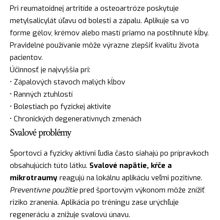
Pri reumatoidnej artritíde a osteoartróze poskytuje
metylsalicylát úľavu od bolesti a zápalu. Aplikuje sa vo
forme gélov, krémov alebo mastí priamo na postihnuté kĺby.
Pravidelné používanie môže výrazne zlepšiť kvalitu života
pacientov.
Účinnosť je najvyššia pri:
• Zápalových stavoch malých kĺbov
• Ranných ztuhlostí
• Bolestiach po fyzickej aktivite
• Chronických degeneratívnych zmenách
Svalové problémy
Športovci a fyzicky aktívni ľudia často siahajú po prípravkoch
obsahujúcich túto látku.
Svalové napätie, kŕče a
mikrotraumy
reagujú na lokálnu aplikáciu veľmi pozitívne.
Preventívne použitie
pred športovým výkonom môže znížiť
riziko zranenia. Aplikácia po tréningu zase urýchľuje
regeneráciu a znižuje svalovú únavu.