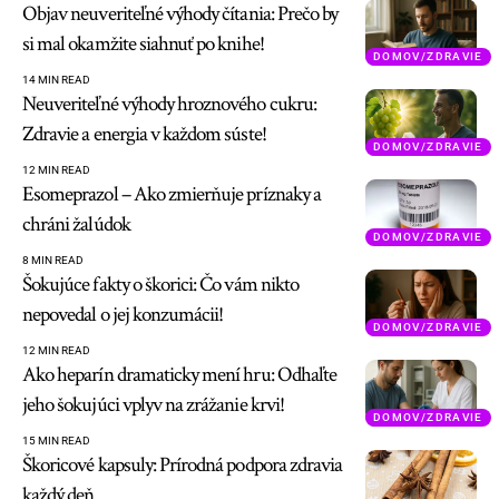
Objav neuveriteľné výhody čítania: Prečo by
si mal okamžite siahnuť po knihe!
DOMOV/ZDRAVIE
14 MIN READ
Neuveriteľné výhody hroznového cukru:
Zdravie a energia v každom súste!
DOMOV/ZDRAVIE
12 MIN READ
Esomeprazol – Ako zmierňuje príznaky a
chráni žalúdok
DOMOV/ZDRAVIE
8 MIN READ
Šokujúce fakty o škorici: Čo vám nikto
nepovedal o jej konzumácii!
DOMOV/ZDRAVIE
12 MIN READ
Ako heparín dramaticky mení hru: Odhaľte
jeho šokujúci vplyv na zrážanie krvi!
DOMOV/ZDRAVIE
15 MIN READ
Škoricové kapsuly: Prírodná podpora zdravia
každý deň