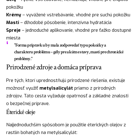
pokožku
Krémy
– vyvážené vstrebávanie, vhodné pre suchú pokožku
Masti
– dlhodobé pôsobenie, intenzívna hydratácia
Spreje
– jednoduché aplikovanie, vhodné pre ťažko dostupné
miesta
"Forma prípravku by mala zodpovedať typu pokožky a
charakteru problému – gély pre akútne stavy, masti pre chronické
problémy."
Prirodzené zdroje a domáca príprava
Pre tých, ktorí uprednostňujú prirodzené riešenia, existuje
možnosť využiť
metylsalicylát
priamo z prírodných
zdrojov. Táto cesta vyžaduje opatrnosť a základné znalosti
o bezpečnej príprave.
Éterické oleje
Najjednoduchším spôsobom je použitie éterických olejov z
rastlín bohatých na metylsalicylát: