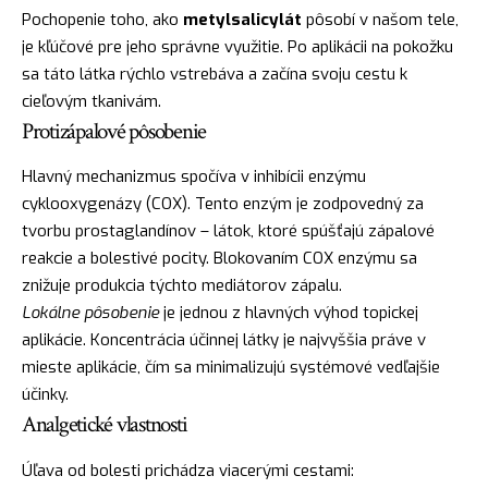
Pochopenie toho, ako
metylsalicylát
pôsobí v našom tele,
je kľúčové pre jeho správne využitie. Po aplikácii na pokožku
sa táto látka rýchlo vstrebáva a začína svoju cestu k
cieľovým tkanivám.
Protizápalové pôsobenie
Hlavný mechanizmus spočíva v inhibícii enzýmu
cyklooxygenázy (COX). Tento enzým je zodpovedný za
tvorbu prostaglandínov – látok, ktoré spúšťajú zápalové
reakcie a bolestivé pocity. Blokovaním COX enzýmu sa
znižuje produkcia týchto mediátorov zápalu.
Lokálne pôsobenie
je jednou z hlavných výhod topickej
aplikácie. Koncentrácia účinnej látky je najvyššia práve v
mieste aplikácie, čím sa minimalizujú systémové vedľajšie
účinky.
Analgetické vlastnosti
Úľava od bolesti prichádza viacerými cestami: