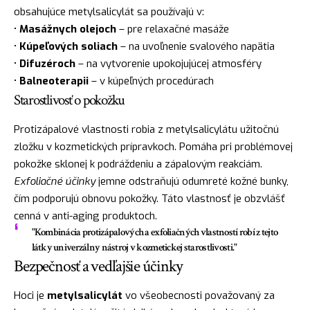
obsahujúce metylsalicylát sa používajú v:
•
Masážnych olejoch
– pre relaxačné masáže
•
Kúpeľových soliach
– na uvoľnenie svalového napätia
•
Difuzéroch
– na vytvorenie upokojujúcej atmosféry
•
Balneoterapii
– v kúpeľných procedúrach
Starostlivosť o pokožku
Protizápalové vlastnosti robia z metylsalicylátu užitočnú
zložku v kozmetických prípravkoch. Pomáha pri problémovej
pokožke sklonej k podráždeniu a zápalovým reakciám.
Exfoliačné účinky
jemne odstraňujú odumreté kožné bunky,
čím podporujú obnovu pokožky. Táto vlastnosť je obzvlášť
cenná v anti-aging produktoch.
"Kombinácia protizápalových a exfoliačných vlastností robí z tejto
látky univerzálny nástroj v kozmetickej starostlivosti."
Bezpečnosť a vedľajšie účinky
Hoci je
metylsalicylát
vo všeobecnosti považovaný za