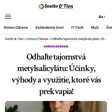
Aa
Domov/Zdravie
Každodenný život
IT/Tech
Muži
Že
Svetlo & Tien
»
Domov/Zdravie
»
Odhaľte tajomstvá metylsalicylátu: Účinky, výhody a využitie, ktoré vás prekvapia!
DOMOV/ZDRAVIE
Odhaľte tajomstvá
metylsalicylátu: Účinky,
výhody a využitie, ktoré vás
prekvapia!