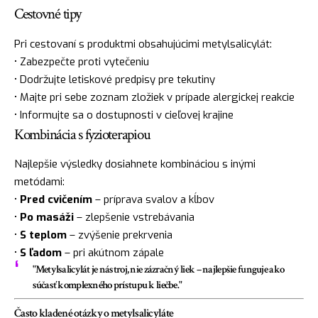
Cestovné tipy
Pri cestovaní s produktmi obsahujúcimi metylsalicylát:
• Zabezpečte proti vytečeniu
• Dodržujte letiskové predpisy pre tekutiny
• Majte pri sebe zoznam zložiek v prípade alergickej reakcie
• Informujte sa o dostupnosti v cieľovej krajine
Kombinácia s fyzioterapiou
Najlepšie výsledky dosiahnete kombináciou s inými
metódami:
•
Pred cvičením
– príprava svalov a kĺbov
•
Po masáži
– zlepšenie vstrebávania
•
S teplom
– zvýšenie prekrvenia
•
S ľadom
– pri akútnom zápale
"Metylsalicylát je nástroj, nie zázračný liek – najlepšie funguje ako
súčasť komplexného prístupu k liečbe."
Často kladené otázky o metylsalicyláte