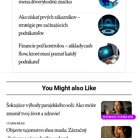
mena dôveryhodnú značku
Ako získať prvých zákazníkov –
stratégie pre začínajúcich
podnikateľov
Financie pod kontrolou – základy cash
flow, ktoré musí poznať každý
podnikateľ
You Might also Like
Šokujúce výhody parajdského soli: Ako môže
zmeniť tvoj život a zdravie!
DOMOV/ZDRAVIE
15 MIN READ
Objavte tajomstvo shea masla: Zázračný