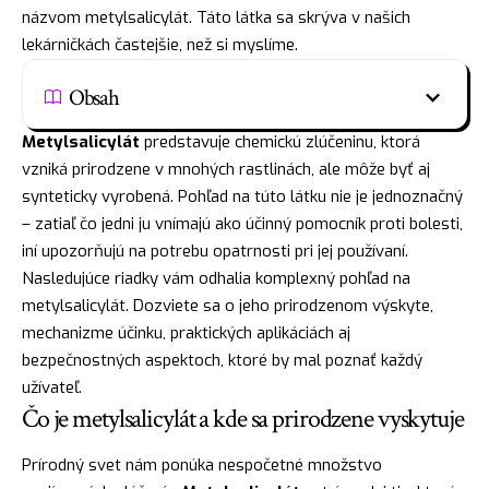
názvom metylsalicylát. Táto látka sa skrýva v našich
lekárničkách častejšie, než si myslíme.
Obsah
Metylsalicylát
predstavuje chemickú zlúčeninu, ktorá
vzniká prirodzene v mnohých rastlinách, ale môže byť aj
synteticky vyrobená. Pohľad na túto látku nie je jednoznačný
– zatiaľ čo jedni ju vnímajú ako účinný pomocník proti bolesti,
iní upozorňujú na potrebu opatrnosti pri jej používaní.
Nasledujúce riadky vám odhalia komplexný pohľad na
metylsalicylát. Dozviete sa o jeho prirodzenom výskyte,
mechanizme účinku, praktických aplikáciách aj
bezpečnostných aspektoch, ktoré by mal poznať každý
užívateľ.
Čo je metylsalicylát a kde sa prirodzene vyskytuje
Prírodný svet nám ponúka nespočetné množstvo