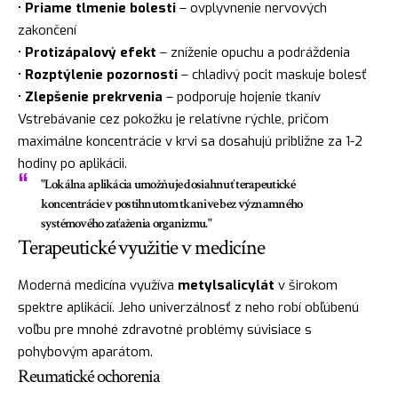
•
Priame tlmenie bolesti
– ovplyvnenie nervových
zakončení
•
Protizápalový efekt
– zníženie opuchu a podráždenia
•
Rozptýlenie pozornosti
– chladivý pocit maskuje bolesť
•
Zlepšenie prekrvenia
– podporuje hojenie tkanív
Vstrebávanie cez pokožku je relatívne rýchle, pričom
maximálne koncentrácie v krvi sa dosahujú približne za 1-2
hodiny po aplikácii.
"Lokálna aplikácia umožňuje dosiahnuť terapeutické
koncentrácie v postihnutom tkanive bez významného
systémového zaťaženia organizmu."
Terapeutické využitie v medicíne
Moderná medicína využíva
metylsalicylát
v širokom
spektre aplikácií. Jeho univerzálnosť z neho robí obľúbenú
voľbu pre mnohé zdravotné problémy súvisiace s
pohybovým aparátom.
Reumatické ochorenia