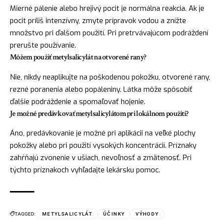
Mierné pálenie alebo hrejivý pocit je normálna reakcia. Ak je
pocit príliš intenzívny, zmyte prípravok vodou a znížte
množstvo pri ďalšom použití. Pri pretrvávajúcom podráždení
prerušte používanie.
Môžem použiť metylsalicylát na otvorené rany?
Nie, nikdy neaplikujte na poškodenou pokožku, otvorené rany,
rezné poranenia alebo popáleniny. Látka môže spôsobiť
ďalšie podráždenie a spomaľovať hojenie.
Je možné predávkovať metylsalicylátom pri lokálnom použití?
Áno, predávkovanie je možné pri aplikácii na veľké plochy
pokožky alebo pri použití vysokých koncentrácií. Príznaky
zahŕňajú zvonenie v ušiach, nevoľnosť a zmätenosť. Pri
týchto príznakoch vyhľadajte lekársku pomoc.
TAGGED:
METYLSALICYLÁT
ÚČINKY
VÝHODY