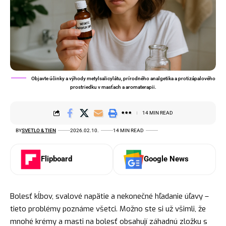
Objavte účinky a výhody metylsalicylátu, prírodného analgetika a protizápalového
prostriedku v masťach a aromaterapii.
14 MIN READ
BY
SVETLO & TIEN
2026.02.10.
14 MIN READ
Flipboard
Google News
Bolesť kĺbov, svalové napätie a nekonečné hľadanie úľavy –
tieto problémy poznáme všetci. Možno ste si už všimli, že
mnohé krémy a masti na bolesť obsahují záhadnú zložku s