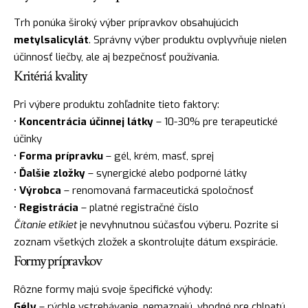
Trh ponúka široký výber prípravkov obsahujúcich
metylsalicylát
. Správny výber produktu ovplyvňuje nielen
účinnosť liečby, ale aj bezpečnosť používania.
Kritériá kvality
Pri výbere produktu zohľadnite tieto faktory:
•
Koncentrácia účinnej látky
– 10-30% pre terapeutické
účinky
•
Forma prípravku
– gél, krém, masť, sprej
•
Ďalšie zložky
– synergické alebo podporné látky
•
Výrobca
– renomovaná farmaceutická spoločnosť
•
Registrácia
– platné registračné číslo
Čítanie etikiet
je nevyhnutnou súčasťou výberu. Pozrite si
zoznam všetkých zložek a skontrolujte dátum exspirácie.
Formy prípravkov
Rôzne formy majú svoje špecifické výhody:
Gély
– rýchle vstrebávanie, nemaznajú, vhodné pre chlpatú