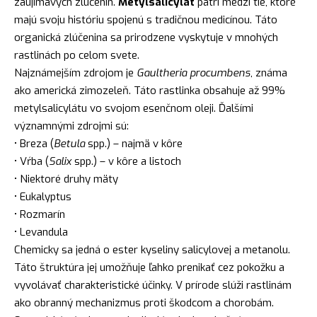
zaujímavých zlúčenín.
Metylsalicylát
patrí medzi tie, ktoré
majú svoju históriu spojenú s tradičnou medicínou. Táto
organická zlúčenina sa prirodzene vyskytuje v mnohých
rastlinách po celom svete.
Najznámejším zdrojom je
Gaultheria procumbens
, známa
ako americká zimozeleň. Táto rastlinka obsahuje až 99%
metylsalicylátu vo svojom esenčnom oleji. Ďalšími
významnými zdrojmi sú:
• Breza (
Betula
spp.) – najmä v kôre
• Vŕba (
Salix
spp.) – v kôre a listoch
• Niektoré druhy mäty
• Eukalyptus
• Rozmarín
• Levandula
Chemicky sa jedná o ester kyseliny salicylovej a metanolu.
Táto štruktúra jej umožňuje ľahko prenikať cez pokožku a
vyvolávať charakteristické účinky. V prírode slúži rastlinám
ako obranný mechanizmus proti škodcom a chorobám.