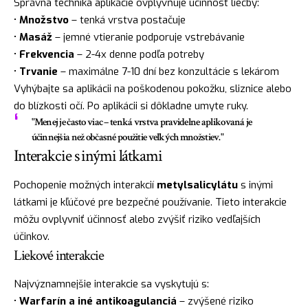
Správna technika aplikácie ovplyvňuje účinnosť liečby:
•
Množstvo
– tenká vrstva postačuje
•
Masáž
– jemné vtieranie podporuje vstrebávanie
•
Frekvencia
– 2-4x denne podľa potreby
•
Trvanie
– maximálne 7-10 dní bez konzultácie s lekárom
Vyhýbajte sa aplikácii na poškodenou pokožku, sliznice alebo
do blízkosti očí. Po aplikácii si dôkladne umyte ruky.
"Menej je často viac – tenká vrstva pravidelne aplikovaná je
účinnejšia než občasné použitie veľkých množstiev."
Interakcie s inými látkami
Pochopenie možných interakcií
metylsalicylátu
s inými
látkami je kľúčové pre bezpečné používanie. Tieto interakcie
môžu ovplyvniť účinnosť alebo zvýšiť riziko vedľajších
účinkov.
Liekové interakcie
Najvýznamnejšie interakcie sa vyskytujú s:
•
Warfarín a iné antikoagulanciá
– zvýšené riziko