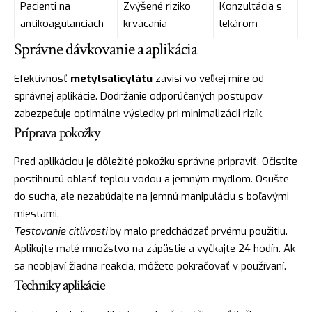
Pacienti na
Zvýšené riziko
Konzultácia s
antikoagulanciách
krvácania
lekárom
Správne dávkovanie a aplikácia
Efektívnosť
metylsalicylátu
závisí vo veľkej míre od
správnej aplikácie. Dodržanie odporúčaných postupov
zabezpečuje optimálne výsledky pri minimalizácii rizík.
Príprava pokožky
Pred aplikáciou je dôležité pokožku správne pripraviť. Očistite
postihnutú oblasť teplou vodou a jemným mydlom. Osušte
do sucha, ale nezabúdajte na jemnú manipuláciu s boľavými
miestami.
Testovanie citlivosti
by malo predchádzať prvému použitiu.
Aplikujte malé množstvo na zápästie a vyčkajte 24 hodín. Ak
sa neobjaví žiadna reakcia, môžete pokračovať v používaní.
Techniky aplikácie