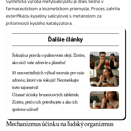
Syntetická výroba metylsalicylátu je dnes bežná v
farmaceutickom a kozmetickom priemysle. Proces zahŕňa
esterifikáciu kyseliny salicylovej s metanolom za
prítomnosti kyslého katalyzátora.
Ďalšie články
Šokujúca pravda o palmovom oleji: Zistite,
ako ničí vaše zdravie a planétu!
10 neuveriteľných výhod moruše pre vaše
zdravie, ktoré vás šokujú! Nezmeškajte
tieto tajomstvá!
Úžasné účinky brusnicových tabletiek:
Zistite, prečo ich potrebujete a ako ich
správne užívať!
Mechanizmus účinku na ľudský organizmus