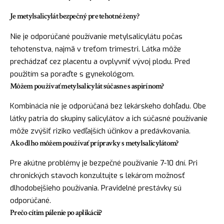
Je metylsalicylát bezpečný pre tehotné ženy?
Nie je odporúčané používanie metylsalicylátu počas
tehotenstva, najmä v treťom trimestri. Látka môže
prechádzať cez placentu a ovplyvniť vývoj plodu. Pred
použitím sa poraďte s gynekológom.
Môžem používať metylsalicylát súčasne s aspirínom?
Kombinácia nie je odporúčaná bez lekárskeho dohľadu. Obe
látky patria do skupiny salicylátov a ich súčasné používanie
môže zvýšiť riziko vedľajších účinkov a predávkovania.
Ako dlho môžem používať prípravky s metylsalicylátom?
Pre akútne problémy je bezpečné používanie 7-10 dní. Pri
chronických stavoch konzultujte s lekárom možnosť
dlhodobejšieho používania. Pravidelné prestávky sú
odporúčané.
Prečo cítim pálenie po aplikácii?