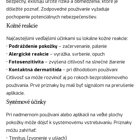
bezpečný, existujú určité riziká a obmedzenia, ktoré je
dôležité poznať. Zodpovedné používanie vyžaduje
pochopenie potenciálnych nebezpečenstiev.
Kožné reakcie
Najčastejšími vedľajšími účinkami sú lokálne kožné reakcie:
•
Podráždenie pokožky
– začervenanie, pálenie
•
Alergické reakcie
– vyrážka, svrbenie, opuch
•
Fotosenzitivita
– zvýšená citlivosť na slnečné žiarenie
•
Kontaktná dermatitída
– pri dlhodobom používaní
Citlivosť sa môže rozvinúť aj po rokoch bezproblémového
používania. Prvé príznaky by mali byť signálom na prerušenie
aplikácie.
Systémové účinky
Pri nadmernom používaní alebo aplikácii na veľké plochy
pokožky môže dôjsť k systémovému vstrebávaniu. Príznaky
môžu zahŕňať:
• Tinnitus (zvonenie v ušiach)