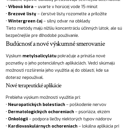
•
Vŕbová kôra
– uvarte v horúcej vode 15 minút
•
Brezové listy
– čerstvé listy rozomelte a priložite
•
Wintergreen čaj
– silný odvar na obklady
Tieto metódy majú nižšiu koncentráciu účinných látok, ale sú
bezpečnejšie pre dlhodobé používanie.
Budúcnosť a nové výskumné smerovanie
Výskum
metylsalicylátu
pokračuje a prináša nové
poznatky o jeho potenciálnych aplikáciách. Vedci skúmajú
možnosti rozšírenia jeho využitia aj do oblastí, kde sa
doteraz nepoužíval.
Nové terapeutické aplikácie
Prebieha výskum možností využitia pri:
•
Neuropatických bolestiach
– poškodenie nervov
•
Dermatologických ochoreniach
– psoriáza, ekzém
•
Onkológii
– podpora liečby niektorých typov nádorov
•
Kardiovaskulárnych ochoreniach
– lokálna aplikácia pri