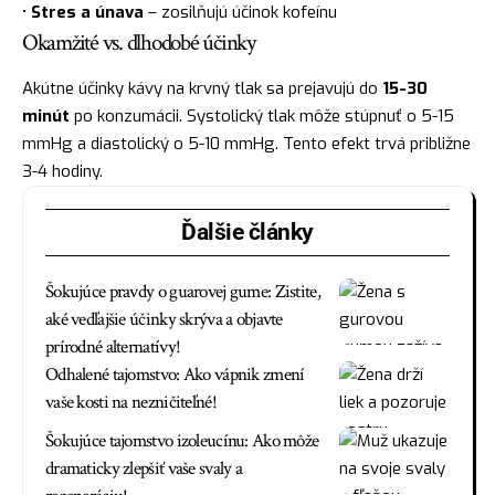
•
Stres a únava
– zosilňujú účinok kofeínu
Okamžité vs. dlhodobé účinky
Akútne účinky kávy na krvný tlak sa prejavujú do
15-30
minút
po konzumácii. Systolický tlak môže stúpnuť o 5-15
mmHg a diastolický o 5-10 mmHg. Tento efekt trvá približne
3-4 hodiny.
Ďalšie články
Šokujúce pravdy o guarovej gume: Zistite,
aké vedľajšie účinky skrýva a objavte
prírodné alternatívy!
Odhalené tajomstvo: Ako vápnik zmení
vaše kosti na nezničiteľné!
Šokujúce tajomstvo izoleucínu: Ako môže
dramaticky zlepšiť vaše svaly a