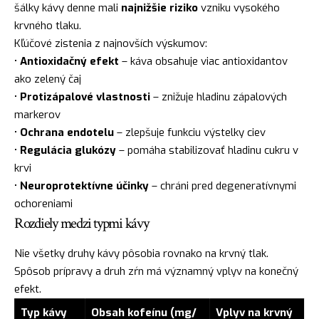
šálky kávy denne mali
najnižšie riziko
vzniku vysokého
krvného tlaku.
Kľúčové zistenia z najnovších výskumov:
•
Antioxidačný efekt
– káva obsahuje viac antioxidantov
ako zelený čaj
•
Protizápalové vlastnosti
– znižuje hladinu zápalových
markerov
•
Ochrana endotelu
– zlepšuje funkciu výstelky ciev
•
Regulácia glukózy
– pomáha stabilizovať hladinu cukru v
krvi
•
Neuroprotektívne účinky
– chráni pred degeneratívnymi
ochoreniami
Rozdiely medzi typmi kávy
Nie všetky druhy kávy pôsobia rovnako na krvný tlak.
Spôsob prípravy a druh zŕn má významný vplyv na konečný
efekt.
Typ kávy
Obsah kofeínu (mg/
Vplyv na krvný