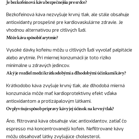
Je bezkofeinová káva bezpečnejšia pre srdce?
Bezkofeinová káva nezvyšuje krvný tlak, ale stále obsahuje
antioxidanty prospešné pre kardiovaskulárne zdravie. Je
vhodnou alternatívou pre citlivých ľudí.
Môže káva spôsobiť arytmie?
Vysoké dávky kofeínu môžu u citlivých ľudí vyvolať palpitácie
alebo arytmie. Pri miernej konzumácii je toto riziko
minimálne u zdravých jedincov.
Aký je rozdiel medzi krátkodobými a dlhodobými účinkami kávy?
Krátkodobo káva zvyšuje krvný tlak, ale dlhodobá mierná
konzumácia môže mať kardioprotektívny efekt vďaka
antioxidantom a protizápalovým látkami.
Ovplyvňuje spôsob prípravy kávy jej účinok na krvný tlak?
Áno, filtrovaná káva obsahuje viac antioxidantov, zatiaľ čo
espresso má koncentrovanejší kofeín. Nefiltrované kávy
môžu obsahovať látky zvyšujúce cholesterol.