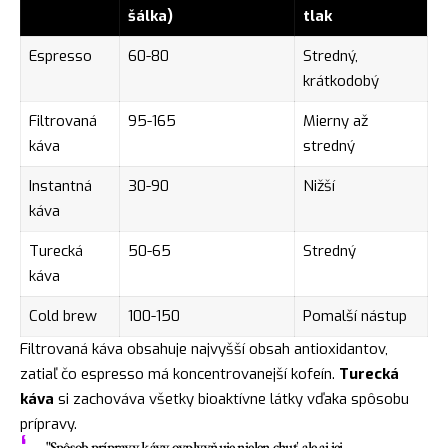
šálka)
tlak
Espresso
60-80
Stredný,
krátkodobý
Filtrovaná
95-165
Mierny až
káva
stredný
Instantná
30-90
Nižší
káva
Turecká
50-65
Stredný
káva
Cold brew
100-150
Pomalší nástup
Filtrovaná káva obsahuje najvyšší obsah antioxidantov,
zatiaľ čo espresso má koncentrovanejší kofeín.
Turecká
káva
si zachováva všetky bioaktívne látky vďaka spôsobu
prípravy.
"Spôsob prípravy kávy ovplyvňuje nielen chuť, ale aj jej