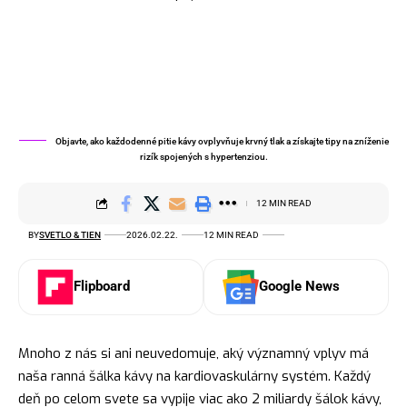
Objavte, ako každodenné pitie kávy ovplyvňuje krvný tlak a získajte tipy na zníženie
rizík spojených s hypertenziou.
12 MIN READ
BY
SVETLO & TIEN
2026.02.22.
12 MIN READ
Flipboard
Google News
Mnoho z nás si ani neuvedomuje, aký významný vplyv má
naša ranná šálka kávy na kardiovaskulárny systém. Každý
deň po celom svete sa vypije viac ako 2 miliardy šálok kávy,