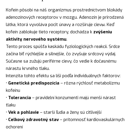
Kofeín pôsobí na náš organizmus prostredníctvom blokády
adenozínových receptorov v mozgu. Adenozín je prirodzená
látka, ktorá vyvoláva pocit únavy a rozširuje cievы. Keď
kofeín zablokuje tieto receptory, dochádza k
zvýšeniu
aktivity nervového systému
.
Tento proces spúšťa kaskádu fyziologických reakcií. Srdce
začína biť rýchlejšie a silnejšie, čo zvyšuje srdcový výdaj.
Súčasne sa zužujú periférne cievy, čo vedie k dočasnému
nárastu krvného tlaku.
Intenzita tohto efektu sa líši podľa individuálnych faktorov:
•
Genetická predispozícia
– rôzna rýchlosť metabolizmu
kofeínu
•
Tolerancia
– pravidelní konzumenti majú menší nárast
tlaku
•
Vek a pohlavie
– starší ľudia a ženy sú citlivejší
•
Celkový zdravotný stav
– prítomnosť kardiovaskulárnych
ochorení