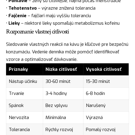
•
Pohlavie
– ženy sú citlivejšie, najmä počas menštruácie
•
Tehotenstvo
– výrazne znížená tolerancia
•
Fajčenie
– fajčiari majú vyššiu toleranciu
•
Lieky
– niektoré lieky spomaľujú metabolizmus kofeínu
Rozpoznanie vlastnej citlivosti
Sledovanie vlastných reakcií na kávu je kľúčové pre bezpečnú
konzumáciu. Vedenie denníka môže pomôcť identifikovať
vzorce a optimalizovať dávkovanie.
Príznaky
Nízka citlivosť
Vysoká citlivosť
Nástup účinku
30-60 minút
15-30 minút
Trvanie
3-4 hodiny
6-8 hodín
Spánok
Bez vplyvu
Narušený
Nervozita
Minimálna
Výrazná
Tolerancia
Rýchly rozvoj
Pomalý rozvoj