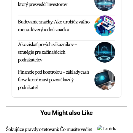
ktorý presvedčí investorov
Budovanie značky: Ako urobiť z vášho
mena dôveryhodnú značku
Ako získať prvých zákazníkov –
stratégie pre začínajúcich
podnikateľov
Financie pod kontrolou – základy cash
flow, ktoré musí poznať každý
podnikateľ
You Might also Like
Šokujúce pravdy o tetovaní: Čo musíte vedieť