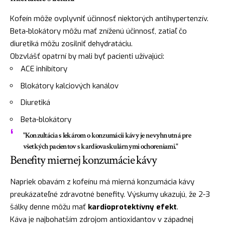
Kofeín môže ovplyvniť účinnosť niektorých antihypertenzív.
Beta-blokátory môžu mať zníženú účinnosť, zatiaľ čo
diuretiká môžu zosilniť dehydratáciu.
Obzvlášť opatrní by mali byť pacienti užívajúci:
ACE inhibítory
Blokátory kalciových kanálov
Diuretiká
Beta-blokátory
"Konzultácia s lekárom o konzumácii kávy je nevyhnutná pre
všetkých pacientov s kardiovaskulárnymi ochoreniami."
Benefity miernej konzumácie kávy
Napriek obavám z kofeínu má mierná konzumácia kávy
preukázateľné zdravotné benefity. Výskumy ukazujú, že 2-3
šálky denne môžu mať
kardioprotektívny efekt
.
Káva je najbohatším zdrojom antioxidantov v západnej