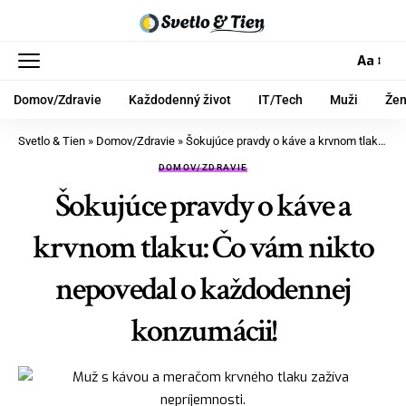
Aa
Domov/Zdravie
Každodenný život
IT/Tech
Muži
Že
Svetlo & Tien
»
Domov/Zdravie
»
Šokujúce pravdy o káve a krvnom tlaku: Čo vám nikto nepovedal o každodennej konzumácii!
DOMOV/ZDRAVIE
Šokujúce pravdy o káve a
krvnom tlaku: Čo vám nikto
nepovedal o každodennej
konzumácii!