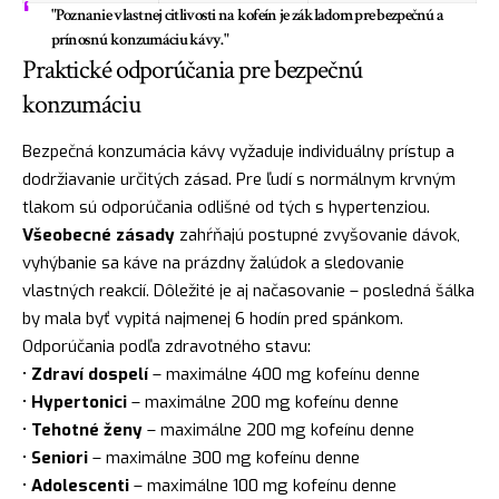
"Poznanie vlastnej citlivosti na kofeín je základom pre bezpečnú a
prínosnú konzumáciu kávy."
Praktické odporúčania pre bezpečnú
konzumáciu
Bezpečná konzumácia kávy vyžaduje individuálny prístup a
dodržiavanie určitých zásad. Pre ľudí s normálnym krvným
tlakom sú odporúčania odlišné od tých s hypertenziou.
Všeobecné zásady
zahŕňajú postupné zvyšovanie dávok,
vyhýbanie sa káve na prázdny žalúdok a sledovanie
vlastných reakcií. Dôležité je aj načasovanie – posledná šálka
by mala byť vypitá najmenej 6 hodín pred spánkom.
Odporúčania podľa zdravotného stavu:
•
Zdraví dospelí
– maximálne 400 mg kofeínu denne
•
Hypertonici
– maximálne 200 mg kofeínu denne
•
Tehotné ženy
– maximálne 200 mg kofeínu denne
•
Seniori
– maximálne 300 mg kofeínu denne
•
Adolescenti
– maximálne 100 mg kofeínu denne