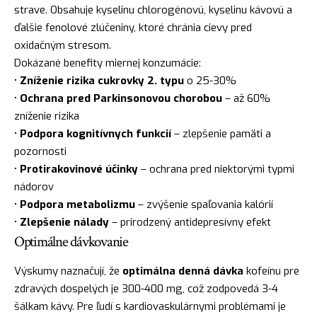
strave. Obsahuje kyselinu chlorogénovú, kyselinu kávovú a
ďalšie fenolové zlúčeniny, ktoré chránia cievy pred
oxidačným stresom.
Dokázané benefity miernej konzumácie:
•
Zníženie rizika cukrovky 2. typu
o 25-30%
•
Ochrana pred Parkinsonovou chorobou
– až 60%
zníženie rizika
•
Podpora kognitívnych funkcií
– zlepšenie pamäti a
pozornosti
•
Protirakovinové účinky
– ochrana pred niektorými typmi
nádorov
•
Podpora metabolizmu
– zvýšenie spaľovania kalórií
•
Zlepšenie nálady
– prirodzený antidepresívny efekt
Optimálne dávkovanie
Výskumy naznačují, že
optimálna denná dávka
kofeínu pre
zdravých dospelých je 300-400 mg, což zodpovedá 3-4
šálkam kávy. Pre ľudí s kardiovaskulárnymi problémami je