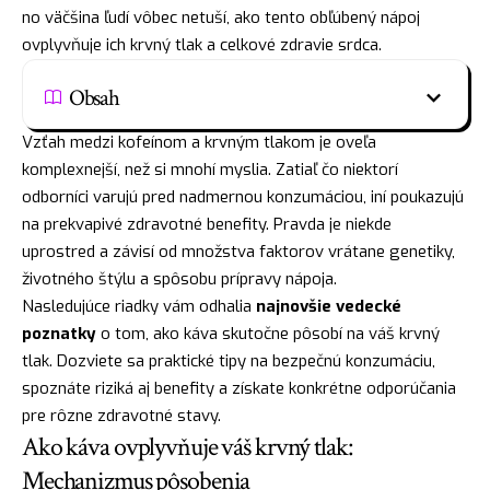
no väčšina ľudí vôbec netuší, ako tento obľúbený nápoj
ovplyvňuje ich krvný tlak a celkové zdravie srdca.
Obsah
Vzťah medzi kofeínom a krvným tlakom je oveľa
komplexnejší, než si mnohí myslia. Zatiaľ čo niektorí
odborníci varujú pred nadmernou konzumáciou, iní poukazujú
na prekvapivé zdravotné benefity. Pravda je niekde
uprostred a závisí od množstva faktorov vrátane genetiky,
životného štýlu a spôsobu prípravy nápoja.
Nasledujúce riadky vám odhalia
najnovšie vedecké
poznatky
o tom, ako káva skutočne pôsobí na váš krvný
tlak. Dozviete sa praktické tipy na bezpečnú konzumáciu,
spoznáte riziká aj benefity a získate konkrétne odporúčania
pre rôzne zdravotné stavy.
Ako káva ovplyvňuje váš krvný tlak:
Mechanizmus pôsobenia