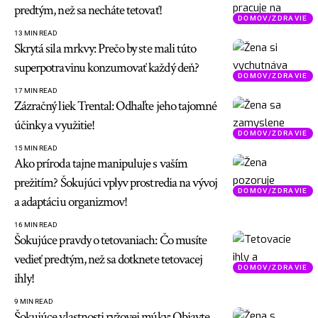
predtým, než sa necháte tetovať!
DOMOV/ZDRAVIE
13 MIN READ
Skrytá sila mrkvy: Prečo by ste mali túto
superpotravinu konzumovať každý deň?
DOMOV/ZDRAVIE
17 MIN READ
Zázračný liek Trental: Odhaľte jeho tajomné
účinky a využitie!
DOMOV/ZDRAVIE
15 MIN READ
Ako príroda tajne manipuluje s vaším
prežitím? Šokujúci vplyv prostredia na vývoj
DOMOV/ZDRAVIE
a adaptáciu organizmov!
16 MIN READ
Šokujúce pravdy o tetovaniach: Čo musíte
vedieť predtým, než sa dotknete tetovacej
DOMOV/ZDRAVIE
ihly!
9 MIN READ
Šokujúce vlastnosti ryžovej múky: Objavte