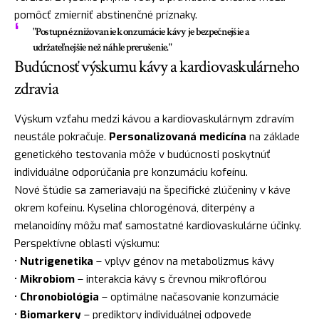
pomôcť zmierniť abstinenčné príznaky.
"Postupné znižovanie konzumácie kávy je bezpečnejšie a
udržateľnejšie než náhle prerušenie."
Budúcnosť výskumu kávy a kardiovaskulárneho
zdravia
Výskum vzťahu medzi kávou a kardiovaskulárnym zdravím
neustále pokračuje.
Personalizovaná medicína
na základe
genetického testovania môže v budúcnosti poskytnúť
individuálne odporúčania pre konzumáciu kofeínu.
Nové štúdie sa zameriavajú na špecifické zlúčeniny v káve
okrem kofeínu. Kyselina chlorogénová, diterpény a
melanoidíny môžu mať samostatné kardiovaskulárne účinky.
Perspektívne oblasti výskumu:
•
Nutrigenetika
– vplyv génov na metabolizmus kávy
•
Mikrobiom
– interakcia kávy s črevnou mikroflórou
•
Chronobiológia
– optimálne načasovanie konzumácie
•
Biomarkery
– prediktory individuálnej odpovede