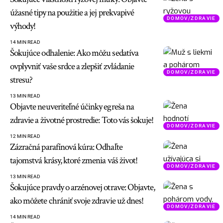
úžasné tipy na použitie a jej prekvapivé
DOMOV/ZDRAVIE
výhody!
14 MIN READ
Šokujúce odhalenie: Ako môžu sedatíva
ovplyvniť vaše srdce a zlepšiť zvládanie
DOMOV/ZDRAVIE
stresu?
13 MIN READ
Objavte neuveriteľné účinky egreša na
zdravie a životné prostredie: Toto vás šokuje!
DOMOV/ZDRAVIE
12 MIN READ
Zázračná parafínová kúra: Odhaľte
tajomstvá krásy, ktoré zmenia váš život!
DOMOV/ZDRAVIE
13 MIN READ
Šokujúce pravdy o arzénovej otrave: Objavte,
ako môžete chrániť svoje zdravie už dnes!
DOMOV/ZDRAVIE
14 MIN READ