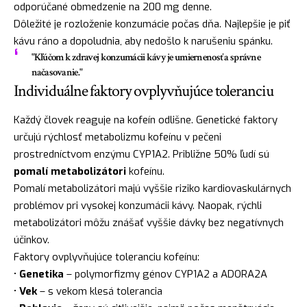
odporúčané obmedzenie na 200 mg denne.
Dôležité je rozloženie konzumácie počas dňa. Najlepšie je piť
kávu ráno a dopoludnia, aby nedošlo k narušeniu spánku.
"Kľúčom k zdravej konzumácii kávy je umiernenosť a správne
načasovanie."
Individuálne faktory ovplyvňujúce toleranciu
Každý človek reaguje na kofeín odlišne. Genetické faktory
určujú rýchlosť metabolizmu kofeínu v pečeni
prostredníctvom enzýmu CYP1A2. Približne 50% ľudí sú
pomalí metabolizátori
kofeínu.
Pomalí metabolizátori majú vyššie riziko kardiovaskulárnych
problémov pri vysokej konzumácii kávy. Naopak, rýchli
metabolizátori môžu znášať vyššie dávky bez negatívnych
účinkov.
Faktory ovplyvňujúce toleranciu kofeínu:
•
Genetika
– polymorfizmy génov CYP1A2 a ADORA2A
•
Vek
– s vekom klesá tolerancia