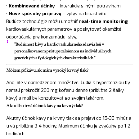
•
Kombinované účinky
– interakcie s inými potravinami
•
Nové spôsoby prípravy
– vplyv na bioaktivitu
Budúce technológie môžu umožniť
real-time monitoring
kardiovaskulárnych parametrov a poskytovať okamžité
odporúčania pre konzumáciu kávy.
"Budúcnosť kávy a kardiovaskulárneho zdravia leží v
personalizovanom prístupe založenom na individuálnych
genetických a fyziologických charakteristikách."
Môžem piť kávu, ak mám vysoký krvný tlak?
Áno, ale v obmedzenom množstve. Ľudia s hypertenziou by
nemali prekročiť 200 mg kofeínu denne (približne 2 šálky
kávy) a mali by konzultovať so svojím lekárom.
Ako dlho trvá účinok kávy na krvný tlak?
Akútny účinok kávy na krvný tlak sa prejaví do 15-30 minút a
trvá približne 3-4 hodiny. Maximum účinku je zvyčajne po 1-2
hodinách.