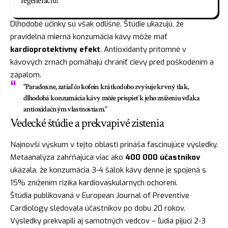
regeneráciu!
Dlhodobé účinky sú však odlišné. Štúdie ukazujú, že
pravidelná mierná konzumácia kávy môže mať
kardioprotektívny efekt
. Antioxidanty prítomné v
kávových zrnách pomáhajú chrániť cievy pred poškodením a
zápalom.
"Paradoxne, zatiaľ čo kofeín krátkodobo zvyšuje krvný tlak,
dlhodobá konzumácia kávy môže prispieť k jeho zníženiu vďaka
antioxidačným vlastnostiam."
Vedecké štúdie a prekvapivé zistenia
Najnovší výskum v tejto oblasti prináša fascinujúce výsledky.
Metaanalýza zahŕňajúca viac ako
400 000 účastníkov
ukázala, že konzumácia 3-4 šálok kávy denne je spojená s
15% znížením rizika kardiovaskulárnych ochorení.
Štúdia publikovaná v European Journal of Preventive
Cardiology sledovala účastníkov po dobu 20 rokov.
Výsledky prekvapili aj samotných vedcov – ľudia pijúci 2-3