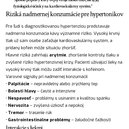
fyziologické účinky na kardiovaskulárny systém."
Riziká nadmernej konzumácie pre hypertonikov
Pre ľudí s diagnostikovanou hypertenziou predstavuje
nadmerná konzumácia kávy významné riziko. Vysoký krvný
tlak už sám osebe zaťažuje kardiovaskulárny systém, a
pridaný kofeín môže situáciu zhoršiť.
Hlavné riziká zahŕňajú
arytmie
, zhoršenie kontroly tlaku a
zvýšené riziko hypertenzívnej krízy. Pacienti užívajúci lieky na
vysoký krvný tlak môžu zažiť interakcie s kofeínom.
Varovné signály pri nadmernej konzumácii:
•
Palpitácie
– nepravidelný alebo zrýchlený tep
•
Bolesti hlavy
– časté a intenzívne
•
Nespavosť
– problémy s usínaním a kvalitou spánku
•
Nervozita
– zvýšená úzkosť a nepokoj
•
Tremor
– trasenie rúk
•
Gastrointestinálne problémy
– žalúdočné ťažkosti
Interakcie s liekmi