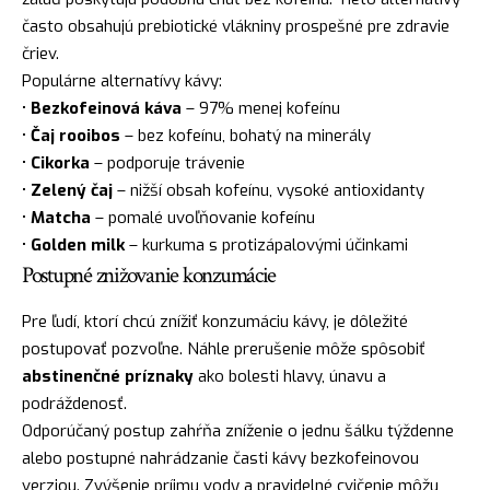
často obsahujú prebiotické vlákniny prospešné pre zdravie
čriev.
Populárne alternatívy kávy:
•
Bezkofeinová káva
– 97% menej kofeínu
•
Čaj rooibos
– bez kofeínu, bohatý na minerály
•
Cikorka
– podporuje trávenie
•
Zelený čaj
– nižší obsah kofeínu, vysoké antioxidanty
•
Matcha
– pomalé uvoľňovanie kofeínu
•
Golden milk
– kurkuma s protizápalovými účinkami
Postupné znižovanie konzumácie
Pre ľudí, ktorí chcú znížiť konzumáciu kávy, je dôležité
postupovať pozvoľne. Náhle prerušenie môže spôsobiť
abstinenčné príznaky
ako bolesti hlavy, únavu a
podráždenosť.
Odporúčaný postup zahŕňa zníženie o jednu šálku týždenne
alebo postupné nahrádzanie časti kávy bezkofeinovou
verziou. Zvýšenie príjmu vody a pravidelné cvičenie môžu