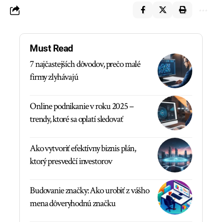
Must Read
7 najčastejších dôvodov, prečo malé
firmy zlyhávajú
Online podnikanie v roku 2025 –
trendy, ktoré sa oplatí sledovať
Ako vytvoriť efektívny biznis plán,
ktorý presvedčí investorov
Budovanie značky: Ako urobiť z vášho
mena dôveryhodnú značku