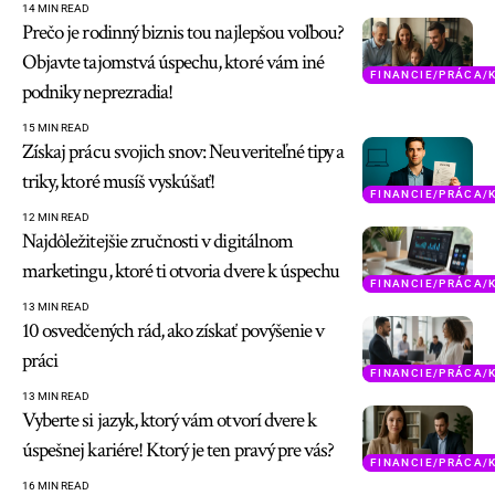
14 MIN READ
Prečo je rodinný biznis tou najlepšou voľbou?
Objavte tajomstvá úspechu, ktoré vám iné
FINANCIE/PRÁCA/
podniky neprezradia!
15 MIN READ
Získaj prácu svojich snov: Neuveriteľné tipy a
triky, ktoré musíš vyskúšať!
FINANCIE/PRÁCA/
12 MIN READ
Najdôležitejšie zručnosti v digitálnom
marketingu, ktoré ti otvoria dvere k úspechu
FINANCIE/PRÁCA/
13 MIN READ
10 osvedčených rád, ako získať povýšenie v
práci
FINANCIE/PRÁCA/
13 MIN READ
Vyberte si jazyk, ktorý vám otvorí dvere k
úspešnej kariére! Ktorý je ten pravý pre vás?
FINANCIE/PRÁCA/
16 MIN READ