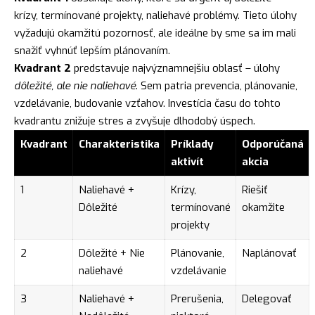
krízy, termínované projekty, naliehavé problémy. Tieto úlohy
vyžadujú okamžitú pozornosť, ale ideálne by sme sa im mali
snažiť vyhnúť lepším plánovaním.
Kvadrant 2
predstavuje najvýznamnejšiu oblasť – úlohy
dôležité, ale nie naliehavé
. Sem patria prevencia, plánovanie,
vzdelávanie, budovanie vzťahov. Investícia času do tohto
kvadrantu znižuje stres a zvyšuje dlhodobý úspech.
Kvadrant
Charakteristika
Príklady
Odporúčaná
aktivít
akcia
1
Naliehavé +
Krízy,
Riešiť
Dôležité
termínované
okamžite
projekty
2
Dôležité + Nie
Plánovanie,
Naplánovať
naliehavé
vzdelávanie
3
Naliehavé +
Prerušenia,
Delegovať