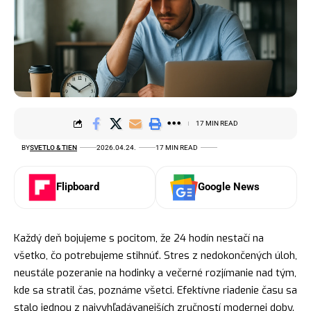
17 MIN READ
BY
SVETLO & TIEN
2026.04.24.
17 MIN READ
Flipboard
Google News
Každý deň bojujeme s pocitom, že 24 hodín nestačí na
všetko, čo potrebujeme stihnúť. Stres z nedokončených úloh,
neustále pozeranie na hodinky a večerné rozjímanie nad tým,
kde sa stratil čas, poznáme všetci. Efektívne riadenie času sa
stalo jednou z najvyhľadávanejších zručností modernej doby.