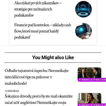
Ako získať prvých zákazníkov –
stratégie pre začínajúcich
podnikateľov
Financie pod kontrolou – základy cash
flow, ktoré musí poznať každý
podnikateľ
You Might also Like
Odhaľte tajomstvá úspechu: Nezmeškajte
tieto kľúčové tipy na pohovor v
FINANCIE/PRÁCA/
maloobchode!
13 MIN READ
Šokujúce dôvody, prečo by ste mali okamžite
začať učiť angličtinu! Nezmeškajte svoju
FINANCIE/PRÁCA/