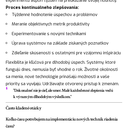
experimentu aspoň týždeň na preukázanie svojej hodnoty.
Proces kontinuálneho zlepšovania:
Týždenné hodnotenie úspechov a problémov
Meranie objektívnych metrík produktivity
Experimentovanie s novými technikami
Úprava systémov na základe získaných poznatkov
Zdieľanie skúseností s ostatnými pre vzájomnú inšpiráciu
Flexibilita je kľúčová pre dlhodobý úspech. Systémy, ktoré
fungujú dnes, nemusia byť vhodné o rok. Životné okolnosti
sa menia, nové technológie prinášajú možnosti a vaše
priority sa vyvíjajú. Udržiavajte otvorený prístup k zmenám.
"Dokonalosť nie je cieľ, ale smer. Malé každodenné zlepšenia vedú
k výrazným dlhodobým výsledkom."
Často kladené otázky
Koľko času potrebujem na implementáciu nových techník riadenia
času?