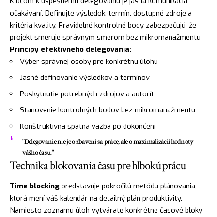
Kľúčom k úspešnému delegovaniu je jasná komunikácia
očakávaní. Definujte výsledok, termín, dostupné zdroje a
kritériá kvality. Pravidelné kontrolné body zabezpečujú, že
projekt smeruje správnym smerom bez mikromanažmentu.
Princípy efektívneho delegovania:
Výber správnej osoby pre konkrétnu úlohu
Jasné definovanie výsledkov a termínov
Poskytnutie potrebných zdrojov a autorít
Stanovenie kontrolných bodov bez mikromanažmentu
Konštruktívna spätná väzba po dokončení
"Delegovanie nie je o zbavení sa práce, ale o maximalizácii hodnoty
vášho času."
Technika blokovania času pre hlbokú prácu
Time blocking
predstavuje pokročilú metódu plánovania,
ktorá mení váš kalendár na detailný plán produktivity.
Namiesto zoznamu úloh vytvárate konkrétne časové bloky