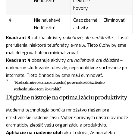
Nedôležité
niektoré
hovory
4
Nie naliehavé +
Časozberné
Eliminovať
Nedôležité
aktivity
Kvadrant 3
zahŕňa aktivity
naliehavé, ale nedôležité
– časté
prerušenia, niektoré telefonáty, e-maily. Tieto úlohy by sme
mali delegovať alebo minimalizovať.
Kvadrant 4
obsahuje aktivity
ani naliehavé, ani dôležité
–
nadmerné sledovanie televízie, neproduktívne surfovanie po
internete. Tieto činnosti by sme mali eliminovať.
"Rozhodnutie o tom, čo neurobiť, je rovnako dôležité ako
rozhodnutie o tom, čo urobiť."
Digitálne nástroje na optimalizáciu produktivity
Moderná technológia ponúka množstvo riešení pre
efektívnejšie riadenie času. Výber správnych nástrojov môže
dramaticky zlepšiť vašu organizáciu a produktivitu.
Aplikácie na riadenie úloh
ako Todoist, Asana alebo