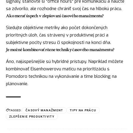
signály, stanovte si "office hours" pre komunikáciu a naučte
sa zdvorilo, ale rozhodne chrániť svoj čas na hlbokú prácu.
Ako merať úspech v zlepšovaní časového manažmentu?
Sledujte objektívne metriky ako počet dokončených
prioritných úloh, čas strávený v produktívnej práci a
subjektívne pocity stresu či spokojnosti na konci dňa.
Je možné kombinovať rôzne techniky časového manažmentu?
Áno, najúspešnejšie sú hybridné prístupy. Napríklad môžete
kombinovať Eisenhowerovu maticu na prioritizáciu s
Pomodoro technikou na vykonávanie a time blocking na
plánovanie.
TAGGED:
ČASOVÝ MANAŽMENT
TIPY NA PRÁCU
ZLEPŠENIE PRODUKTIVITY