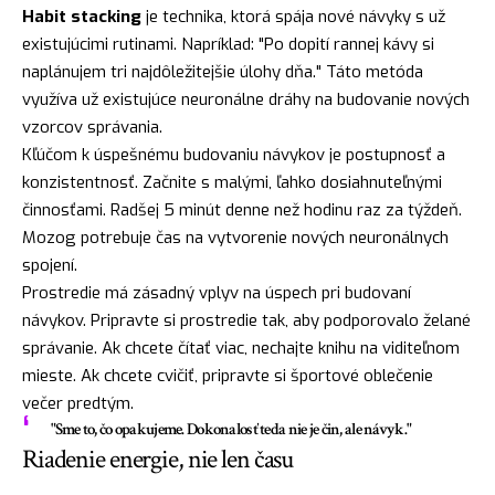
Habit stacking
je technika, ktorá spája nové návyky s už
existujúcimi rutinami. Napríklad: "Po dopití rannej kávy si
naplánujem tri najdôležitejšie úlohy dňa." Táto metóda
využíva už existujúce neuronálne dráhy na budovanie nových
vzorcov správania.
Kľúčom k úspešnému budovaniu návykov je postupnosť a
konzistentnosť. Začnite s malými, ľahko dosiahnuteľnými
činnosťami. Radšej 5 minút denne než hodinu raz za týždeň.
Mozog potrebuje čas na vytvorenie nových neuronálnych
spojení.
Prostredie má zásadný vplyv na úspech pri budovaní
návykov. Pripravte si prostredie tak, aby podporovalo želané
správanie. Ak chcete čítať viac, nechajte knihu na viditeľnom
mieste. Ak chcete cvičiť, pripravte si športové oblečenie
večer predtým.
"Sme to, čo opakujeme. Dokonalosť teda nie je čin, ale návyk."
Riadenie energie, nie len času