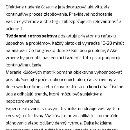
Efektívne riadenie času nie je jednorazová aktivita, ale
kontinuálny proces zlepšovania. Pravidelné hodnotenie
vašich systémov a stratégií zabezpečuje ich relevantnosť a
účinnosť.
Týždenné retrospektívy
poskytujú priestor na reflexiu
úspechov a problémov. Každý piatok si vyhraďte 15-20 minút
na analýzu: Čo fungovalo dobre? Kde boli problémy? Aké
zmeny by pomohli nasledujúci týždeň? Táto prax podporuje
kontinuálne učenie.
Meranie kľúčových metrík pomáha objektívne vyhodnocovať
pokrok. Sledujte počet dokončených úloh, čas strávený v
deep work režime, alebo úroveň stresu na konci dňa. Číselné
údaje odhaľujú trendy, ktoré môžu byť subjektívne
nepozorovateľné.
Experimentovanie s novými technikami udržuje váš systém
čerstvý a efektívny. Vyskúšajte novú aplikáciu, inú metódu
plánovania alebo odlišný denný rytmus. Dajte každému