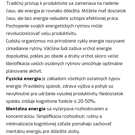
Tradičný prístup k produktivite sa zameriava na riadenie
času, ale energia je rovnako dôležitá. Môžete mať dostatok
času, ale bez energie nebudete schopní efektívnej práce.
Pochopenie svojich energetických rytmov môže
revolucionizovať vašu produktivitu.
Ľudský organizmus má prirodzené cykly energie nazývané
cirkadiánne rytmy. Väčšina ľudí zažíva vrchol energie
dopoludnia, pokles po obede a druhý vrchol skoro večer.
Identifikácia vašich osobných rytmov umožňuje optimálne
plánovanie aktivít.
Fyzická energia
je základom všetkých ostatných typov
energie. Pravidelný spánok, zdravá výživa a pohyb sú
nevyhnutné pre udržanie vysokej produktivity. Nedostatok
spánku znižuje kognitívne funkcie o 20-50%.
Mentálna energia
sa vyčerpáva rozhodovaním a
koncentráciou. Simplifikácia rozhodnutí, rutiny a
minimalizácia kognitívnej záťaže pomáhajú zachovať
mentálnu energiu pre dôležité úlohy.