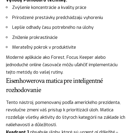
Výhody Pomodoro techniky:
Zvýšenie koncentrácie a kvality práce
Prirodzené prestávky predchádzajú vyhoreniu
Lepšie odhady času potrebného na úlohy
Zníženie prokrastinácie
Merateľný pokrok v produktivite
Moderné aplikácie ako Forest, Focus Keeper alebo
jednoduché online časovače môžu uľahčiť implementáciu
tejto metódy do vašej rutiny.
Eisenhowerova matica pre inteligentné
rozhodovanie
Tento nástroj, pomenovaný podľa amerického prezidenta,
revolučne zmení váš prístup k prioritizácii úloh. Matica
rozdeľuje všetky aktivity do štyroch kategórií na základe ich
naliehavosti a důležitosti.
Kvadrant 1
obsahuje úlohy, ktoré sú
urgent aj dôležité
–