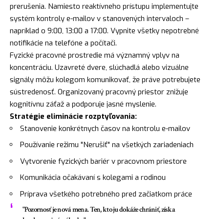
prerušenia. Namiesto reaktívneho prístupu implementujte
systém kontroly e-mailov v stanovených intervaloch –
napríklad o 9:00, 13:00 a 17:00. Vypnite všetky nepotrebné
notifikácie na telefóne a počítači.
Fyzické pracovné prostredie má významný vplyv na
koncentráciu. Uzavreté dvere, slúchadlá alebo vizuálne
signály môžu kolegom komunikovať, že práve potrebujete
sústredenosť. Organizovaný pracovný priestor znižuje
kognitívnu záťaž a podporuje jasné myslenie.
Stratégie eliminácie rozptyľovania:
Stanovenie konkrétnych časov na kontrolu e-mailov
Používanie režimu "Nerušiť" na všetkých zariadeniach
Vytvorenie fyzických bariér v pracovnom priestore
Komunikácia očakávaní s kolegami a rodinou
Príprava všetkého potrebného pred začiatkom práce
"Pozornosť je nová mena. Ten, kto ju dokáže chrániť, získa