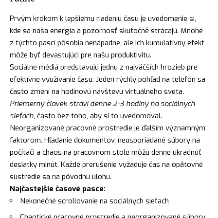
Prvým krokom k lepšiemu riadeniu času je uvedomenie si,
kde sa naša energia a pozornosť skutočně strácajú. Mnohé
z týchto pascí pôsobia nenápadne, ale ich kumulatívny efekt
môže byť devastujúci pre našu produktivitu.
Sociálne médiá predstavujú jednu z najväčších hrozieb pre
efektívne využívanie času. Jeden rýchly pohľad na telefón sa
často zmení na hodinovú návštevu virtuálneho sveta.
Priemerný človek strávi denne 2-3 hodiny na sociálnych
sieťach
, často bez toho, aby si to uvedomoval.
Neorganizované pracovné prostredie je ďalším významným
faktorom. Hľadanie dokumentov, neusporiadané súbory na
počítači a chaos na pracovnom stole môžu denne ukradnúť
desiatky minút. Každé prerušenie vyžaduje čas na opätovné
sústredie sa na pôvodnú úlohu.
Najčastejšie časové pasce:
Nekonečné scrollovanie na sociálnych sieťach
Chaotické pracovné prostredie a neorganizované súbory