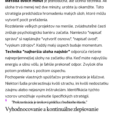
Metóda dvoch minút
je jednoduchá, ale účinná technika. Ak
úloha trvá menej než dve minúty, urobte ju okamžite. Táto
stratégia predchádza hromadeniu malých úloh, ktoré môžu
vytvoriť pocit preťaženia.
Rozdelenie veľkých projektov na menšie, zvládnuteľné časti
znižuje psychologickú bariéru začatia. Namiesto "napísať
správu" si naplánujte "vytvoriť osnovu", "napísať úvod",
"výskum zdrojov". Každý malý úspech buduje momentum.
Technika "najhoršia úloha najskôr"
odporúča riešenie
najnepríjemnejšej úlohy na začiatku dňa. Keď máte najvyššiu
energiu a silnú vôľu, je ľahšie prekonať odpor. Zvyšok dňa
potom prebieha s pocitom úspechu.
Pochopenie vlastných spúšťačov prokrastinácie je kľúčové.
Niektorí ľudia prokrastinujú kvôli strachu, iní kvôli nedostatku
záujmu alebo nejasným inštrukciám. Identifikácia týchto
vzorov umožňuje vyvinutie špecifických stratégií.
"Prokrastinácia je úroková pôžička z budúceho šťastia."
Vyhodnocovanie a kontinuálne zlepšovanie