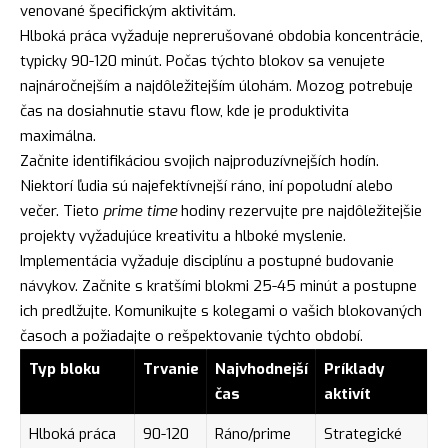
venované špecifickým aktivitám.
Hlboká práca vyžaduje neprerušované obdobia koncentrácie,
typicky 90-120 minút. Počas týchto blokov sa venujete
najnáročnejším a najdôležitejším úlohám. Mozog potrebuje
čas na dosiahnutie stavu flow, kde je produktivita
maximálna.
Začnite identifikáciou svojich najproduzívnejších hodín.
Niektorí ľudia sú najefektívnejší ráno, iní popoludní alebo
večer. Tieto
prime time
hodiny rezervujte pre najdôležitejšie
projekty vyžadujúce kreativitu a hlboké myslenie.
Implementácia vyžaduje disciplínu a postupné budovanie
návykov. Začnite s kratšími blokmi 25-45 minút a postupne
ich predlžujte. Komunikujte s kolegami o vašich blokovaných
časoch a požiadajte o rešpektovanie týchto období.
Typ bloku
Trvanie
Najvhodnejší
Príklady
čas
aktivít
Hlboká práca
90-120
Ráno/prime
Strategické