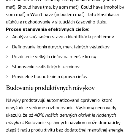
mať),
S
hould have (mal by som mať),
C
ould have (mohol by
som mať) a
W
on't have (nebudem mať). Táto klasifikácia
uľahčuje rozhodovanie v situáciách časového tlaku.
Proces stanovenia efektívnych cieľov:
Analýza súčasného stavu a identifikácia problémov
Definovanie konkrétnych, merateľných výsledkov
Rozdelenie veľkých cieľov na menšie kroky
Stanovenie realistických termínov
Pravidelné hodnotenie a úprava cieľov
Budovanie produktívnych návykov
Návyky predstavujú automatizované správanie, ktoré
nevyžaduje vedomé rozhodovanie. Výskumy neurovedy
ukazujú, že
až 40% našich denných aktivít je riadených
návykmi
. Budovanie správnych návykov môže dramaticky
zlepšiť našu produktivitu bez dodatočnej mentálnej energie.