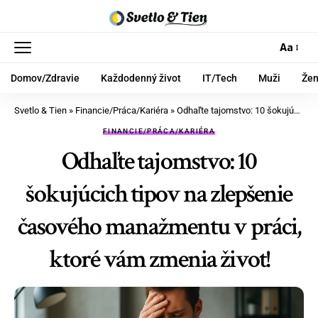
Aa
Domov/Zdravie
Každodenný život
IT/Tech
Muži
Že
Svetlo & Tien
»
Financie/Práca/Kariéra
»
Odhaľte tajomstvo: 10 šokujúcich tipov na zlepšenie časového manažmentu v práci, ktoré vám zmenia život!
FINANCIE/PRÁCA/KARIÉRA
Odhaľte tajomstvo: 10
šokujúcich tipov na zlepšenie
časového manažmentu v práci,
ktoré vám zmenia život!