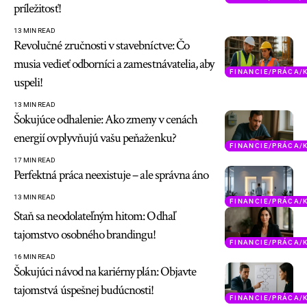
príležitosť!
13 MIN READ
Revolučné zručnosti v stavebníctve: Čo
musia vedieť odborníci a zamestnávatelia, aby
FINANCIE/PRÁCA/
uspeli!
13 MIN READ
Šokujúce odhalenie: Ako zmeny v cenách
energií ovplyvňujú vašu peňaženku?
FINANCIE/PRÁCA/
17 MIN READ
Perfektná práca neexistuje – ale správna áno
13 MIN READ
FINANCIE/PRÁCA/
Staň sa neodolateľným hitom: Odhaľ
tajomstvo osobného brandingu!
FINANCIE/PRÁCA/
16 MIN READ
Šokujúci návod na kariérny plán: Objavte
tajomstvá úspešnej budúcnosti!
FINANCIE/PRÁCA/