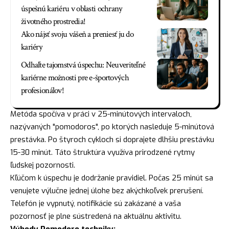
úspešnú kariéru v oblasti ochrany
životného prostredia!
Ako nájsť svoju vášeň a preniesť ju do
kariéry
Odhaľte tajomstvá úspechu: Neuveriteľné
kariérne možnosti pre e-športových
profesionálov!
Metóda spočíva v práci v 25-minútových intervaloch,
nazývaných "pomodoros", po ktorých nasleduje 5-minútová
prestávka. Po štyroch cykloch si doprajete dlhšiu prestávku
15-30 minút. Táto štruktúra využíva prirodzené rytmy
ľudskej pozornosti.
Kľúčom k úspechu je dodržanie pravidiel. Počas 25 minút sa
venujete výlučne jednej úlohe bez akýchkoľvek prerušení.
Telefón je vypnutý, notifikácie sú zakázané a vaša
pozornosť je plne sústredená na aktuálnu aktivitu.