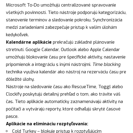
Microsoft To-Do umožňujú centralizované spravovanie
všetkých povinností. Tieto nástroje podporujú kategorizáciu,
stanovenie termínov a sledovanie pokroku. Synchronizácia
medzi zariadeniami zabezpečuje prístup k vašim úlohám
kedykoľvek.
Kalendárne aplikácie
prekračujú základné plánovanie
stretnutí. Google Calendar, Outlook alebo Apple Calendar
umožňujú blokovanie času pre špecifické aktivity, nastavenie
pripomienok a integráciu s inými nástrojmi.
Time blocking
technika využíva kalendár ako nástroj na rezerváciu času pre
dôležité úlohy.
Nástroje na sledovanie času ako RescueTime, Toggl alebo
Clockify poskytujú detailný prehľad o tom, ako trávite váš
čas. Tieto aplikácie automaticky zaznamenávajú aktivity na
počítači a vytvárajú reporty, ktoré odhaľujú skryté časové
pasce.
Aplikácie na elimináciu rozptyľovania:
Cold Turkey – blokuje prístup k rozptyľujúcim