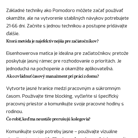
Základné techniky ako Pomodoro môžete začať používať
okamžite, ale na vytvorenie stabilných návykov potrebujete
21-66 dní. Začnite s jednou technikou a postupne pridávajte
ďalšie.
Ktorá metóda je najefektívnejšia pre začiatočníkov?
Eisenhowerova matica je ideálna pre začiatočníkov, pretože
poskytuje jasný rámec pre rozhodovanie o prioritách. Je
jednoduchá na pochopenie a okamžite aplikovateľná.
Ako zvládnuť časový manažment pri práci z domu?
Vytvorte jasné hranice medzi pracovným a súkromným
časom. Používajte time blocking, vyčleňte si špecifický
pracovný priestor a komunikujte svoje pracovné hodiny s
rodinou.
Čo robiť, keď ma neustále prerušujú kolegovia?
Komunikujte svoje potreby jasne – používajte vizuálne