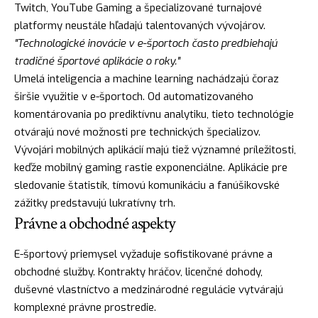
Twitch, YouTube Gaming a špecializované turnajové
platformy neustále hľadajú talentovaných vývojárov.
"Technologické inovácie v e-športoch často predbiehajú
tradičné športové aplikácie o roky."
Umelá inteligencia a machine learning nachádzajú čoraz
širšie využitie v e-športoch. Od automatizovaného
komentárovania po prediktívnu analytiku, tieto technológie
otvárajú nové možnosti pre technických špecializov.
Vývojári mobilných aplikácií majú tiež významné príležitosti,
keďže mobilný gaming rastie exponenciálne. Aplikácie pre
sledovanie štatistík, tímovú komunikáciu a fanúšikovské
zážitky predstavujú lukratívny trh.
Právne a obchodné aspekty
E-športový priemysel vyžaduje sofistikované právne a
obchodné služby. Kontrakty hráčov, licenčné dohody,
duševné vlastníctvo a medzinárodné regulácie vytvárajú
komplexné právne prostredie.