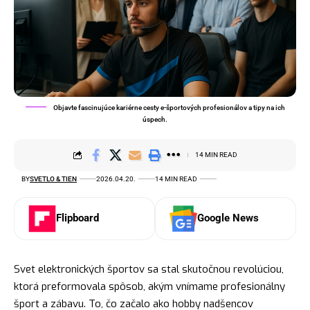
Objavte fascinujúce kariérne cesty e-športových profesionálov a tipy na ich
úspech.
14 MIN READ
BY
SVETLO & TIEN
2026.04.20.
14 MIN READ
Flipboard
Google News
Svet elektronických športov sa stal skutočnou revolúciou,
ktorá preformovala spôsob, akým vnímame profesionálny
šport a zábavu. To, čo začalo ako hobby nadšencov