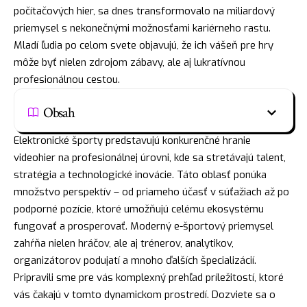
počítačových hier, sa dnes transformovalo na miliardový
priemysel s nekonečnými možnosťami kariérneho rastu.
Mladí ľudia po celom svete objavujú, že ich vášeň pre hry
môže byť nielen zdrojom zábavy, ale aj lukratívnou
profesionálnou cestou.
Obsah
Elektronické športy predstavujú konkurenčné hranie
videohier na profesionálnej úrovni, kde sa stretávajú talent,
stratégia a technologické inovácie. Táto oblasť ponúka
množstvo perspektív – od priameho účasť v súťažiach až po
podporné pozície, ktoré umožňujú celému ekosystému
fungovať a prosperovať. Moderný e-športový priemysel
zahŕňa nielen hráčov, ale aj trénerov, analytikov,
organizátorov podujatí a mnoho ďalších špecializácií.
Pripravili sme pre vás komplexný prehľad príležitostí, ktoré
vás čakajú v tomto dynamickom prostredí. Dozviete sa o