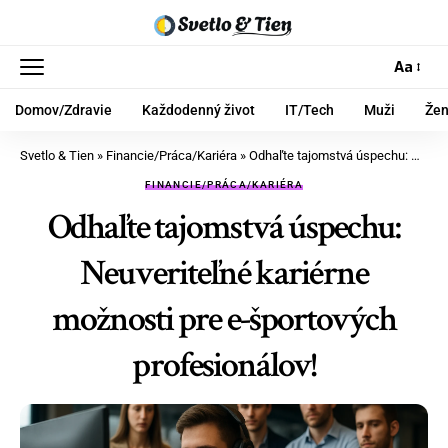
Aa
Domov/Zdravie
Každodenný život
IT/Tech
Muži
Že
Svetlo & Tien
»
Financie/Práca/Kariéra
»
Odhaľte tajomstvá úspechu: Neuveriteľné kariérne možnosti pre e-športových profesionálov!
FINANCIE/PRÁCA/KARIÉRA
Odhaľte tajomstvá úspechu:
Neuveriteľné kariérne
možnosti pre e-športových
profesionálov!