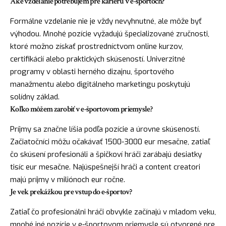
Aké vzdelanie potrebujem pre kariéru v e-športoch?
Formálne vzdelanie nie je vždy nevyhnutné, ale môže byť
výhodou. Mnohé pozície vyžadujú špecializované zručnosti,
ktoré možno získať prostredníctvom online kurzov,
certifikácií alebo praktických skúseností. Univerzitné
programy v oblasti herného dizajnu, športového
manažmentu alebo digitálneho marketingu poskytujú
solídny základ.
Koľko môžem zarobiť v e-športovom priemysle?
Príjmy sa značne líšia podľa pozície a úrovne skúseností.
Začiatočníci môžu očakávať 1500-3000 eur mesačne, zatiaľ
čo skúsení profesionáli a špičkoví hráči zarábajú desiatky
tisíc eur mesačne. Najúspešnejší hráči a content creatori
majú príjmy v miliónoch eur ročne.
Je vek prekážkou pre vstup do e-športov?
Zatiaľ čo profesionálni hráči obvykle začínajú v mladom veku,
mnohé iné pozície v e-športovom priemysle sú otvorené pre