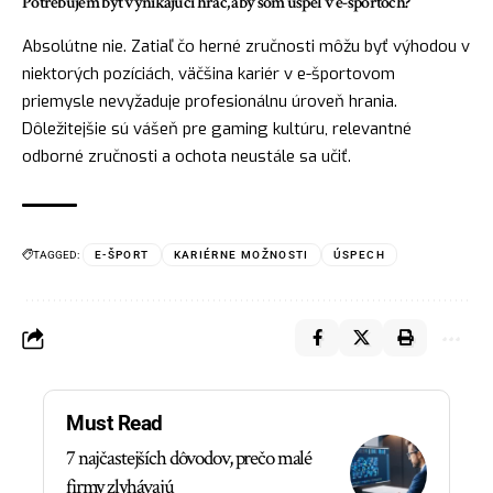
Potrebujem byť vynikajúci hráč, aby som uspel v e-športoch?
Absolútne nie. Zatiaľ čo herné zručnosti môžu byť výhodou v
niektorých pozíciách, väčšina kariér v e-športovom
priemysle nevyžaduje profesionálnu úroveň hrania.
Dôležitejšie sú vášeň pre gaming kultúru, relevantné
odborné zručnosti a ochota neustále sa učiť.
TAGGED:
E-ŠPORT
KARIÉRNE MOŽNOSTI
ÚSPECH
Must Read
7 najčastejších dôvodov, prečo malé
firmy zlyhávajú