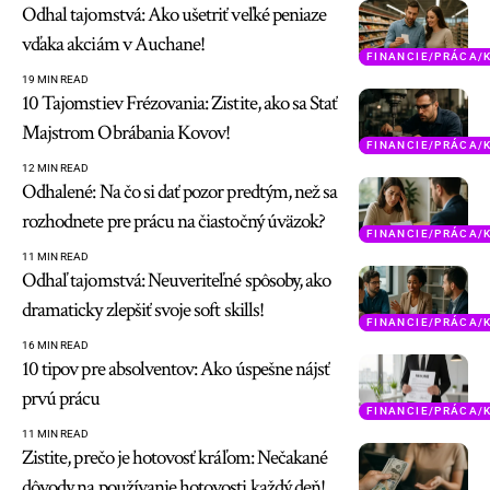
Odhal tajomstvá: Ako ušetriť veľké peniaze
vďaka akciám v Auchane!
FINANCIE/PRÁCA/
19 MIN READ
10 Tajomstiev Frézovania: Zistite, ako sa Stať
Majstrom Obrábania Kovov!
FINANCIE/PRÁCA/
12 MIN READ
Odhalené: Na čo si dať pozor predtým, než sa
rozhodnete pre prácu na čiastočný úväzok?
FINANCIE/PRÁCA/
11 MIN READ
Odhaľ tajomstvá: Neuveriteľné spôsoby, ako
dramaticky zlepšiť svoje soft skills!
FINANCIE/PRÁCA/
16 MIN READ
10 tipov pre absolventov: Ako úspešne nájsť
prvú prácu
FINANCIE/PRÁCA/
11 MIN READ
Zistite, prečo je hotovosť kráľom: Nečakané
dôvody na používanie hotovosti každý deň!