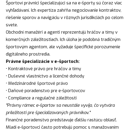
Športoví právnici špecializujúci sa na e-športy sú čoraz viac
vyhľadávaní. Ich expertíza zahŕňa negociovanie kontraktov,
riešenie sporov a navigáciu v rôznych jurisdikciách po celom
svete.
Obchodní manažéri a agenti reprezentujú hráčov a tímy v
komerčných záležitostiach. Ich úloha je podobná tradičným
športovým agentom, ale vyžaduje špecifické porozumenie
digitálneho prostredia.
Právne špecializácie v e-športoch:
• Kontraktové právo pre hráčov a tímy
• Duševné vlastníctvo a licenčné dohody
• Medzinárodné športové právo
• Daňové poradenstvo pre e-športovcov
• Compliance a regulačné záležitosti
"Právny rámec e-športov sa neustále vyvíja, čo vytvára
príležitosti pre špecializovaných právnikov."
Finančné poradenstvo predstavuje ďalšiu rastúcu oblasť.
Mladí e-športovci často potrebujú pomoc s manažovaním