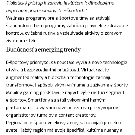
"Holistický prístup k zdraviu je kľúčom k dlhodobému
úspechu v profesionálnych e-športoch."
Wellness programy pre e-športové tímy sa stávajú
štandardom. Tieto programy zahŕňajú pravidelné zdravotné
kontroly, cvičebné rutiny a vzdelávacie aktivity o zdravom
životnom štýle.
Budúcnosť a emerging trendy
E-športový priemysel sa neustále vyvíja a nové technológie
otvárajú bezprecedentné príležitosti. Virtual reality,
augmented reality a blockchain technológie začínajú
transformovať spôsob, akým vnímame a zažívame e-športy.
Mobilný gaming predstavuje najrýchlejšie rastúci segment
e-športov. Smartfóny sa stali výkonnými hernými
platformami, čo vytvára nové príležitosti pre vývojárov,
organizátorov turnajov a content creatorov.
Regionálne e-športové ekosystémy sa rozvíjajú po celom
svete. Každý región má svoje špecifiká, kultúrne nuansy a