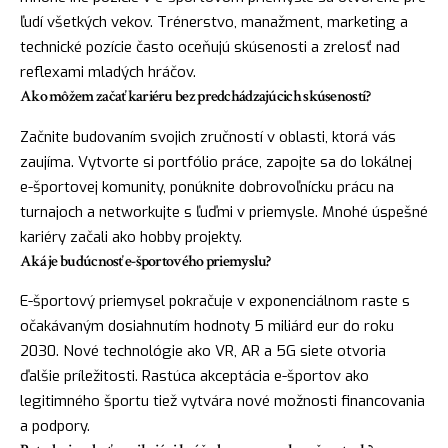
ľudí všetkých vekov. Trénerstvo, manažment, marketing a
technické pozície často oceňujú skúsenosti a zrelosť nad
reflexami mladých hráčov.
Ako môžem začať kariéru bez predchádzajúcich skúseností?
Začnite budovaním svojich zručností v oblasti, ktorá vás
zaujíma. Vytvorte si portfólio práce, zapojte sa do lokálnej
e-športovej komunity, ponúknite dobrovoľnícku prácu na
turnajoch a networkujte s ľuďmi v priemysle. Mnohé úspešné
kariéry začali ako hobby projekty.
Aká je budúcnosť e-športového priemyslu?
E-športový priemysel pokračuje v exponenciálnom raste s
očakávaným dosiahnutím hodnoty 5 miliárd eur do roku
2030. Nové technológie ako VR, AR a 5G siete otvoria
ďalšie príležitosti. Rastúca akceptácia e-športov ako
legitimného športu tiež vytvára nové možnosti financovania
a podpory.