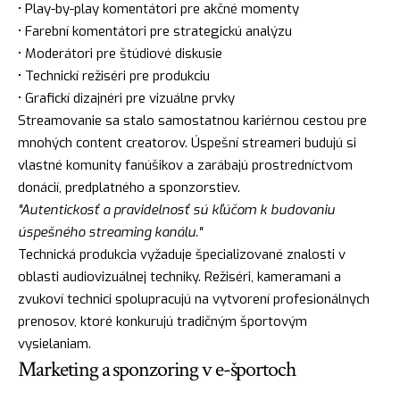
• Play-by-play komentátori pre akčné momenty
• Farební komentátori pre strategickú analýzu
• Moderátori pre štúdiové diskusie
• Technickí režiséri pre produkciu
• Grafickí dizajnéri pre vizuálne prvky
Streamovanie sa stalo samostatnou kariérnou cestou pre
mnohých content creatorov. Úspešní streameri budujú si
vlastné komunity fanúšikov a zarábajú prostredníctvom
donácií, predplatného a sponzorstiev.
"Autentickosť a pravidelnosť sú kľúčom k budovaniu
úspešného streaming kanálu."
Technická produkcia vyžaduje špecializované znalosti v
oblasti audiovizuálnej techniky. Režiséri, kameramani a
zvukoví technici spolupracujú na vytvorení profesionálnych
prenosov, ktoré konkurujú tradičným športovým
vysielaniam.
Marketing a sponzoring v e-športoch