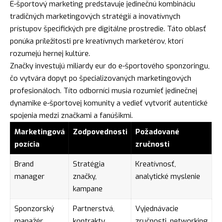
E-športový marketing predstavuje jedinečnú kombináciu
tradičných marketingových stratégií a inovatívnych
prístupov špecifických pre digitálne prostredie. Táto oblasť
ponúka príležitosti pre kreatívnych marketérov, ktorí
rozumejú hernej kultúre.
Značky investujú miliardy eur do e-športového sponzoringu,
čo vytvára dopyt po špecializovaných marketingových
profesionáloch. Títo odborníci musia rozumieť jedinečnej
dynamike e-športovej komunity a vedieť vytvoriť autentické
spojenia medzi značkami a fanúšikmi.
Marketingová
Zodpovednosti
Požadované
pozícia
zručnosti
Brand
Stratégia
Kreatívnosť,
manager
značky,
analytické myslenie
kampane
Sponzorský
Partnerstvá,
Vyjednávacie
manažér
kontrakty
zručnosti, networking