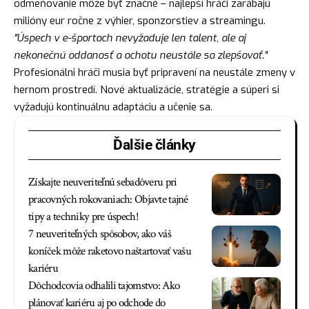
odmeňovanie môže byť značné – najlepší hráči zarábajú
milióny eur ročne z výhier, sponzorstiev a streamingu.
"Úspech v e-športoch nevyžaduje len talent, ale aj
nekonečnú oddanosť a ochotu neustále sa zlepšovať."
Profesionálni hráči musia byť pripravení na neustále zmeny v
hernom prostredí. Nové aktualizácie, stratégie a súperi si
vyžadujú kontinuálnu adaptáciu a učenie sa.
Ďalšie články
Získajte neuveriteľnú sebadôveru pri
pracovných rokovaniach: Objavte tajné
tipy a techniky pre úspech!
7 neuveriteľných spôsobov, ako váš
koníček môže raketovo naštartovať vašu
kariéru
Dôchodcovia odhalili tajomstvo: Ako
plánovať kariéru aj po odchode do