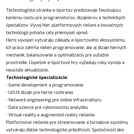
Technologická stránka e-športov predstavuje fascinujúcu
kariérnu cestu pre programátorov, dizajnérov a technických
špecializov. Vývoj hier, platformových riešení a inovačných
technológií poháňa celý priemysel vpred.
Herní vývojári vytvárajú základy e-športového ekosystému.
Ich práca zahŕňa nielen programovanie, ale aj dizajn herných
mechaník, balansovanie a optimalizáciu pre súťažné
prostredie. Úspešné e-športové hry vyžadujú roky vývoja a
neustále aktualizácie.
Technologické špecializácie:
• Game development a programovanie
• UI/UX dizajn pre herné rozhrania
• Network engineering pre online infrastruktúru
• Data science pre výkonnostnú analytiku
• Virtual reality a augmented reality riešenia
Platformové riešenia pre streamovanie a turnajové systémy
vytvárajú ďalšie technologické príležitosti. Spoločnosti ako