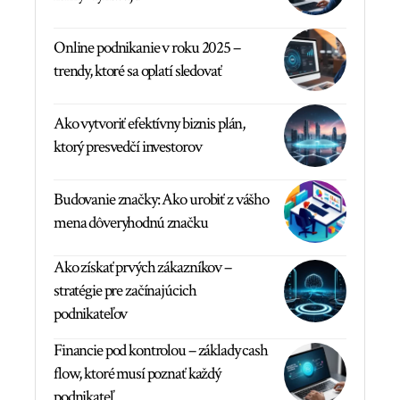
Online podnikanie v roku 2025 –
trendy, ktoré sa oplatí sledovať
Ako vytvoriť efektívny biznis plán,
ktorý presvedčí investorov
Budovanie značky: Ako urobiť z vášho
mena dôveryhodnú značku
Ako získať prvých zákazníkov –
stratégie pre začínajúcich
podnikateľov
Financie pod kontrolou – základy cash
flow, ktoré musí poznať každý
podnikateľ