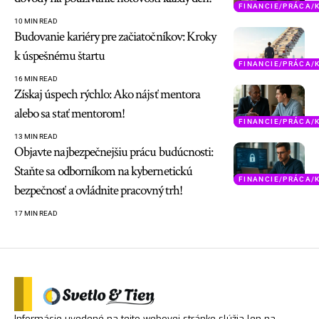
FINANCIE/PRÁCA/
10 MIN READ
Budovanie kariéry pre začiatočníkov: Kroky
k úspešnému štartu
FINANCIE/PRÁCA/
16 MIN READ
Získaj úspech rýchlo: Ako nájsť mentora
alebo sa stať mentorom!
FINANCIE/PRÁCA/
13 MIN READ
Objavte najbezpečnejšiu prácu budúcnosti:
Staňte sa odborníkom na kybernetickú
FINANCIE/PRÁCA/
bezpečnosť a ovládnite pracovný trh!
17 MIN READ
Informácie uvedené na tejto webovej stránke slúžia len na