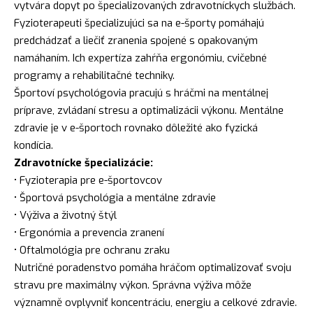
vytvára dopyt po špecializovaných zdravotníckych službách.
Fyzioterapeuti špecializujúci sa na e-športy pomáhajú
predchádzať a liečiť zranenia spojené s opakovaným
namáhaním. Ich expertíza zahŕňa ergonómiu, cvičebné
programy a rehabilitačné techniky.
Športoví psychológovia pracujú s hráčmi na mentálnej
príprave, zvládaní stresu a optimalizácii výkonu. Mentálne
zdravie je v e-športoch rovnako dôležité ako fyzická
kondícia.
Zdravotnícke špecializácie:
• Fyzioterapia pre e-športovcov
• Športová psychológia a mentálne zdravie
• Výživa a životný štýl
• Ergonómia a prevencia zranení
• Oftalmológia pre ochranu zraku
Nutričné poradenstvo pomáha hráčom optimalizovať svoju
stravu pre maximálny výkon. Správna výživa môže
významně ovplyvniť koncentráciu, energiu a celkové zdravie.