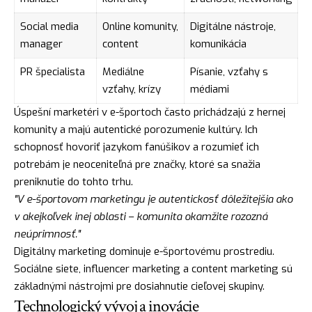
Social media
Online komunity,
Digitálne nástroje,
manager
content
komunikácia
PR špecialista
Mediálne
Písanie, vzťahy s
vzťahy, krízy
médiami
Úspešní marketéri v e-športoch často prichádzajú z hernej
komunity a majú autentické porozumenie kultúry. Ich
schopnosť hovoriť jazykom fanúšikov a rozumieť ich
potrebám je neoceniteľná pre značky, ktoré sa snažia
preniknutie do tohto trhu.
"V e-športovom marketingu je autentickosť dôležitejšia ako
v akejkoľvek inej oblasti – komunita okamžite rozozná
neúprimnosť."
Digitálny marketing dominuje e-športovému prostrediu.
Sociálne siete, influencer marketing a content marketing sú
základnými nástrojmi pre dosiahnutie cieľovej skupiny.
Technologický vývoj a inovácie