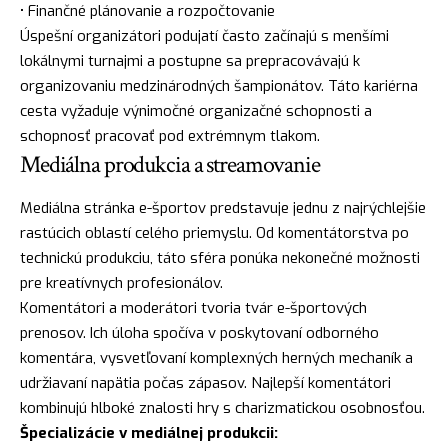
• Finančné plánovanie a rozpočtovanie
Úspešní organizátori podujatí často začínajú s menšími
lokálnymi turnajmi a postupne sa prepracovávajú k
organizovaniu medzinárodných šampionátov. Táto kariérna
cesta vyžaduje výnimočné organizačné schopnosti a
schopnosť pracovať pod extrémnym tlakom.
Mediálna produkcia a streamovanie
Mediálna stránka e-športov predstavuje jednu z najrýchlejšie
rastúcich oblastí celého priemyslu. Od komentátorstva po
technickú produkciu, táto sféra ponúka nekonečné možnosti
pre kreatívnych profesionálov.
Komentátori a moderátori tvoria tvár e-športových
prenosov. Ich úloha spočíva v poskytovaní odborného
komentára, vysvetľovaní komplexných herných mechaník a
udržiavaní napätia počas zápasov. Najlepší komentátori
kombinujú hlboké znalosti hry s charizmatickou osobnosťou.
Špecializácie v mediálnej produkcii: