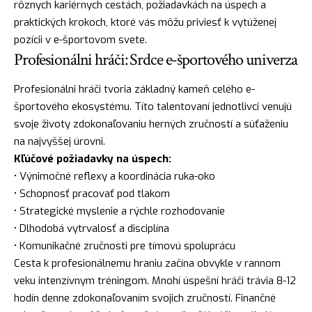
rôznych kariérnych cestách, požiadavkách na úspech a
praktických krokoch, ktoré vás môžu priviesť k vytúženej
pozícii v e-športovom svete.
Profesionálni hráči: Srdce e-športového univerza
Profesionálni hráči tvoria základný kameň celého e-
športového ekosystému. Títo talentovaní jednotlivci venujú
svoje životy zdokonaľovaniu herných zručností a súťaženiu
na najvyššej úrovni.
Kľúčové požiadavky na úspech:
• Výnimočné reflexy a koordinácia ruka-oko
• Schopnosť pracovať pod tlakom
• Strategické myslenie a rýchle rozhodovanie
• Dlhodobá vytrvalosť a disciplína
• Komunikačné zručnosti pre tímovú spoluprácu
Cesta k profesionálnemu hraniu začína obvykle v rannom
veku intenzívnym tréningom. Mnohí úspešní hráči trávia 8-12
hodín denne zdokonaľovaním svojich zručností. Finančné