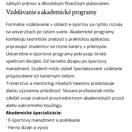
náhlych príjmov a dlhodobým finančným plánovaním.
Vzdelávanie a akademické programy
Formálne vzdelávanie v oblasti e-športov sa rýchlo rozvíja
na univerzitách po celom svete. Akademické programy
kombinujú teoretické znalosti s praktickou aplikáciou,
pripravujúc študentov na rôzne kariéry v priemysle.
Univerzitné e-športové programy pokrývajú široké
spektrum disciplín. Od herného dizajnu po športový
manažment, študenti môžu získať špecializované vzdelanie
prispôsobené ich kariérnym cieľom.
Trénerstvo a mentoring mladých talentov predstavuje
ďalšiu významnú príležitosť. Skúsení profesionáli môžu
zdieľať svoje znalosti prostredníctvom akademických pozícií
alebo súkromného koučingu.
Akademické špecializácie:
• E-športový manažment a podnikanie
• Herný dizajn a vývoj