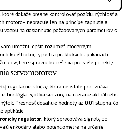
, ktoré dokáže presne kontrolovať pozíciu, rýchlosť a
h motorov nepracuje len na princípe zapnutia a
nú väzbu na dosiahnutie požadovaných parametrov s
 vám umožní lepšie rozumieť moderným
ch konštrukcii, typoch a praktických aplikáciách.
u pri výbere správneho riešenia pre vaše projekty.
ania servomotorov
tej regulačnej slučky, ktorá neustále porovnáva
 technológia využíva senzory na meranie aktuálneho
chýlok. Presnosť dosahuje hodnoty až 0,01 stupňa, čo
é aplikácie.
ronický regulátor
, ktorý spracováva signály zo
žívajú enkodéry alebo potenciometre na určenie