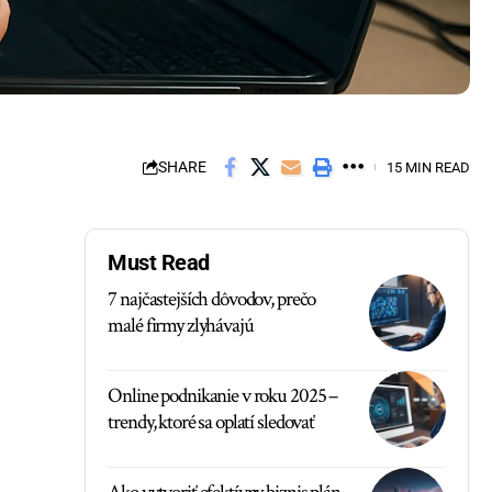
SHARE
15 MIN READ
Must Read
7 najčastejších dôvodov, prečo
malé firmy zlyhávajú
Online podnikanie v roku 2025 –
trendy, ktoré sa oplatí sledovať