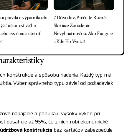
ca pravda o výparníkoch:
7 Dôvodov, Prečo Je Ručné
ýšiť účinnosť vášho
Škrtiace Zariadenie
ceho systému a ušetriť
Nevyhnutnosťou: Ako Funguje
e!
a Kde Ho Využiť!
arakteristiky
ch konštrukcie a spôsobu riadenia. Každý typ má
oužitia. Výber správneho typu závisí od požiadaviek
ázové napájanie a ponúkajú vysoký výkon pri
sť dosahuje až 95%, čo z nich robí ekonomické
údržbová konštrukcia
bez kartáčov zabezpečuje