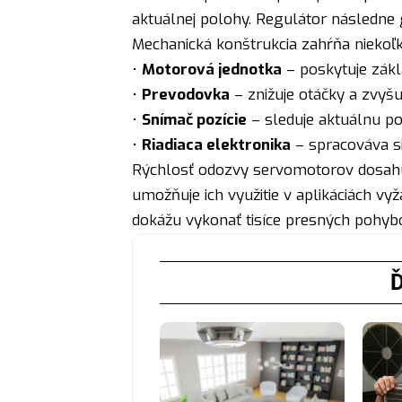
aktuálnej polohy. Regulátor následne 
Mechanická konštrukcia zahŕňa nieko
•
Motorová jednotka
– poskytuje zák
•
Prevodovka
– znižuje otáčky a zvy
•
Snímač pozície
– sleduje aktuálnu p
•
Riadiaca elektronika
– spracováva si
Rýchlosť odozvy servomotorov dosahuj
umožňuje ich využitie v aplikáciách v
dokážu vykonať tisíce presných pohybo
Ď