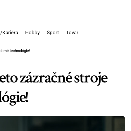
/Kariéra
Hobby
Šport
Tovar
derné technológie!
to zázračné stroje
ógie!