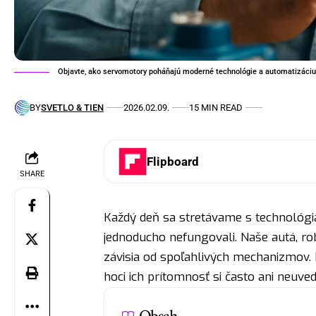
Objavte, ako servomotory poháňajú moderné technológie a automatizáciu 
BY
SVETLO & TIEN
2026.02.09.
15 MIN READ
Flipboard
SHARE
Každý deň sa stretávame s technológ
jednoducho nefungovali. Naše autá, r
závisia od spoľahlivých mechanizmov. 
hoci ich prítomnosť si často ani neuv