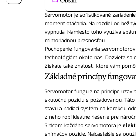
Obsah
Servomotor je sofistikované zariadenie
moment otáčania. Na rozdiel od bežnýc
vypnutia. Namiesto toho využíva spät
mimoriadnou presnosťou.
Pochopenie fungovania servomotorov
technológiám okolo nás. Dozviete sa o i
Získate také znalosti, ktoré vám pomôž
Základné princípy fungov
Servomotor funguje na princípe uzavre
skutočnú pozíciu s požadovanou. Táto
stavu a riadiaci systém na korekciu od
z neho robí ideálne riešenie pre náročn
Srdcom každého servomotora je
elekt
snímačov pozície. Najčastejšie sa pou