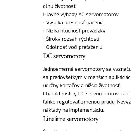
dlhú životnosť.
Hlavné výhody AC servomotorov:
• Vysoká presnosť riadenia
• Nízka hlučnosť prevádzky
• Široký rozsah rýchlostí
• Odolnosť voči preťaženiu
DC servomotory
Jednosmerné servomotory sa vyznačujú
sa predovšetkým v menších aplikáciác
údržby kartáčov a nižšia životnosť.
Charakteristiky DC servomotorov zahŕň
ľahko regulovať zmenou prúdu. Nevyžad
náklady na implementáciu.
Lineárne servomotory