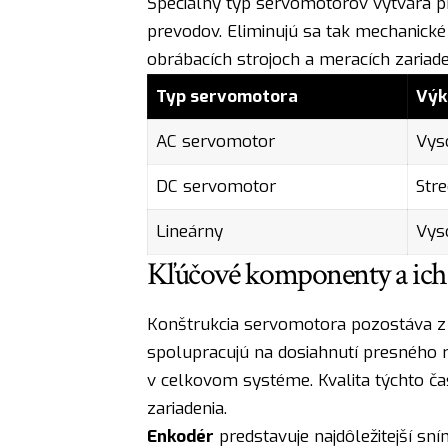
Špeciálny typ servomotorov vytvára 
prevodov. Eliminujú sa tak mechanické 
obrábacích strojoch a meracích zariade
Typ servomotora
Výk
AC servomotor
Vys
DC servomotor
Str
Lineárny
Vys
Kľúčové komponenty a ich
Konštrukcia servomotora pozostáva z 
spolupracujú na dosiahnutí presného 
v celkovom systéme. Kvalita týchto ča
zariadenia.
Enkodér
predstavuje najdôležitejší s