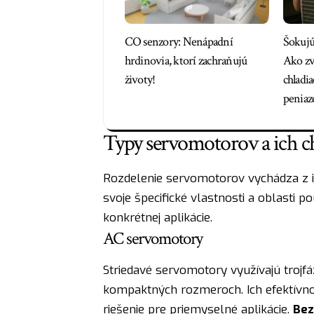
CO senzory: Nenápadní
Šokujú
hrdinovia, ktorí zachraňujú
Ako zv
životy!
chladia
peniaz
Typy servomotorov a ich ch
Rozdelenie servomotorov vychádza z i
svoje špecifické vlastnosti a oblasti p
konkrétnej aplikácie.
AC servomotory
Striedavé servomotory využívajú trojf
kompaktných rozmeroch. Ich efektívno
riešenie pre priemyselné aplikácie.
Bez