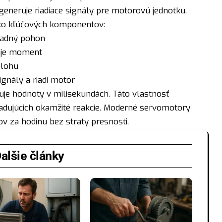
generuje riadiace signály pre motorovú jednotku.
ľko kľúčových komponentov:
ladný pohon
šuje moment
olohu
gnály a riadi motor
e hodnoty v milisekundách. Táto vlastnosť
yžadujúcich okamžité reakcie. Moderné servomotory
v za hodinu bez straty presnosti.
alšie články