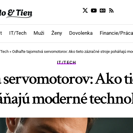
t
IT/Tech
Muži
Ženy
Dovolenka
Financie/Práca
/Tech
»
Odhaľte tajomstvá servomotorov: Ako tieto zázračné stroje poháňajú mo
IT/TECH
 servomotorov: Ako tie
ňajú moderné technol