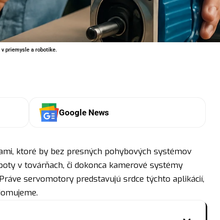
v priemysle a robotike.
Google News
iami, ktoré by bez presných pohybových systémov
oboty v továrňach, či dokonca kamerové systémy
Práve servomotory predstavujú srdce týchto aplikácií,
edomujeme.