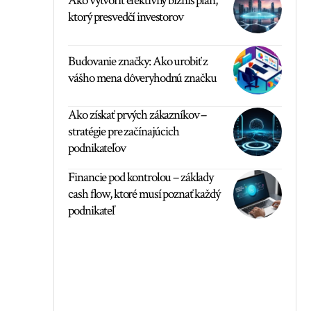
Ako vytvoriť efektívny biznis plán,
ktorý presvedčí investorov
Budovanie značky: Ako urobiť z
vášho mena dôveryhodnú značku
Ako získať prvých zákazníkov –
stratégie pre začínajúcich
podnikateľov
Financie pod kontrolou – základy
cash flow, ktoré musí poznať každý
podnikateľ