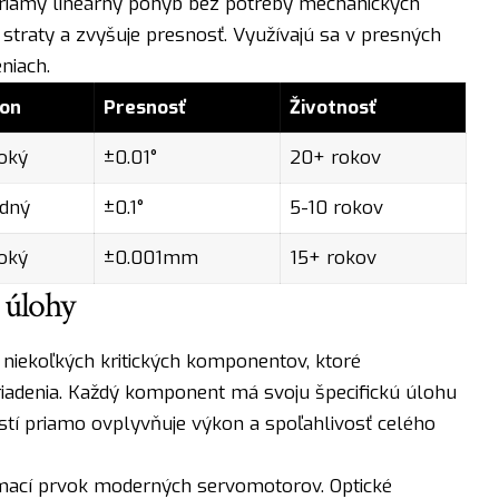
priamy lineárny pohyb bez potreby mechanických
straty a zvyšuje presnosť. Využívajú sa v presných
niach.
on
Presnosť
Životnosť
oký
±0.01°
20+ rokov
edný
±0.1°
5-10 rokov
oký
±0.001mm
15+ rokov
 úlohy
niekoľkých kritických komponentov, ktoré
riadenia. Každý komponent má svoju špecifickú úlohu
stí priamo ovplyvňuje výkon a spoľahlivosť celého
nímací prvok moderných servomotorov. Optické