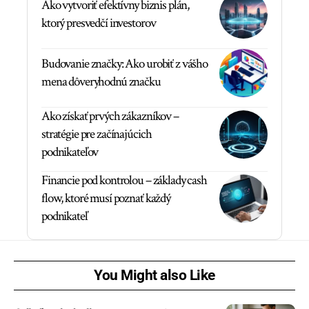
Ako vytvoriť efektívny biznis plán,
ktorý presvedčí investorov
Budovanie značky: Ako urobiť z vášho
mena dôveryhodnú značku
Ako získať prvých zákazníkov –
stratégie pre začínajúcich
podnikateľov
Financie pod kontrolou – základy cash
flow, ktoré musí poznať každý
podnikateľ
You Might also Like