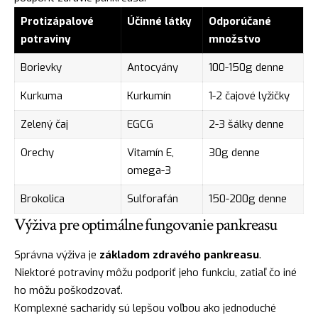
Protizápalové
Účinné látky
Odporúčané
potraviny
množstvo
Borievky
Antocyány
100-150g denne
Kurkuma
Kurkumín
1-2 čajové lyžičky
Zelený čaj
EGCG
2-3 šálky denne
Orechy
Vitamín E,
30g denne
omega-3
Brokolica
Sulforafán
150-200g denne
Výživa pre optimálne fungovanie pankreasu
Správna výživa je
základom zdravého pankreasu
.
Niektoré potraviny môžu podporiť jeho funkciu, zatiaľ čo iné
ho môžu poškodzovať.
Komplexné sacharidy sú lepšou voľbou ako jednoduché