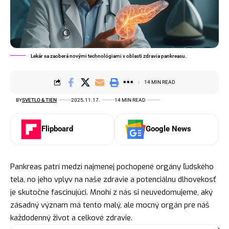
Lekár sa zaoberá novými technológiami v oblasti zdravia pankreasu.
14 MIN READ
BY
SVETLO & TIEN
2025.11.17.
14 MIN READ
Flipboard
Google News
Pankreas patrí medzi najmenej pochopené orgány ľudského
tela, no jeho vplyv na naše zdravie a potenciálnu dlhovekosť
je skutočne fascinujúci. Mnohí z nás si neuvedomujeme, aký
zásadný význam má tento malý, ale mocný orgán pre náš
každodenný život a celkové zdravie.