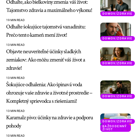
Odhaľte, ako bielkoviny zmenia váš život:
Tajomstvo zdravia a maximálneho výkonu!
DOMOV/ZDRAVIE
19 MIN READ
Odhaľte šokujúce tajomstvá vanadinitu:
Prečo tento kameň mení život!
DOMOV/ZDRAVIE
13 MIN READ
Objavte neuveriteľné účinky sladkých
zemiakov: Ako môžu zmeniť váš život a
DOMOV/ZDRAVIE
zdravie!
13 MIN READ
Šokujúce odhalenia: Ako špinavá voda
ohrozuje vaše zdravie a životné prostredie –
DOMOV/ZDRAVIE
Kompletný sprievodca s riešeniami!
13 MIN READ
Karamalz pivo: účinky na zdravie a podporu
DOMOV/ZDRAVIE
pohody
KAŽDODENNÝ
ŽIVOT
10 MIN READ