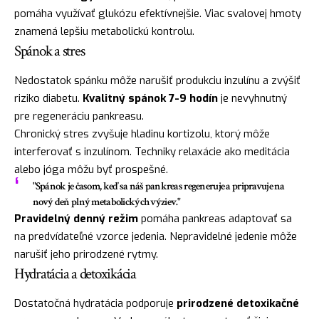
pomáha využívať glukózu efektívnejšie. Viac svalovej hmoty
znamená lepšiu metabolickú kontrolu.
Spánok a stres
Nedostatok spánku môže narušiť produkciu inzulínu a zvýšiť
riziko diabetu.
Kvalitný spánok 7-9 hodín
je nevyhnutný
pre regeneráciu pankreasu.
Chronický stres zvyšuje hladinu kortizolu, ktorý môže
interferovať s inzulínom. Techniky relaxácie ako meditácia
alebo jóga môžu byť prospešné.
"Spánok je časom, keď sa náš pankreas regeneruje a pripravuje na
nový deň plný metabolických výziev."
Pravidelný denný režim
pomáha pankreas adaptovať sa
na predvídateľné vzorce jedenia. Nepravidelné jedenie môže
narušiť jeho prirodzené rytmy.
Hydratácia a detoxikácia
Dostatočná hydratácia podporuje
prirodzené detoxikačné