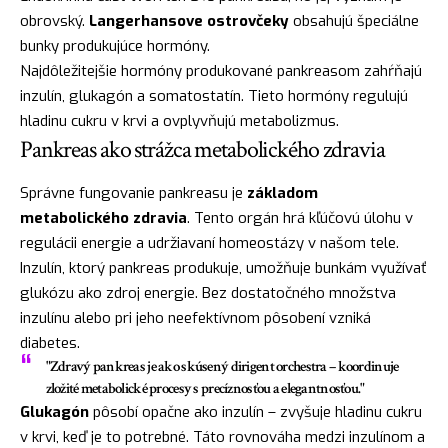
obrovský.
Langerhansove ostrovčeky
obsahujú špeciálne
bunky produkujúce hormóny.
Najdôležitejšie hormóny produkované pankreasom zahŕňajú
inzulín, glukagón a somatostatín. Tieto hormóny regulujú
hladinu cukru v krvi a ovplyvňujú metabolizmus.
Pankreas ako strážca metabolického zdravia
Správne fungovanie pankreasu je
základom
metabolického zdravia
. Tento orgán hrá kľúčovú úlohu v
regulácii energie a udržiavaní homeostázy v našom tele.
Inzulín, ktorý pankreas produkuje, umožňuje bunkám využívať
glukózu ako zdroj energie. Bez dostatočného množstva
inzulínu alebo pri jeho neefektívnom pôsobení vzniká
diabetes.
"Zdravý pankreas je ako skúsený dirigent orchestra – koordinuje
zložité metabolické procesy s precíznosťou a elegantnosťou."
Glukagón
pôsobí opačne ako inzulín – zvyšuje hladinu cukru
v krvi, keď je to potrebné. Táto rovnováha medzi inzulínom a