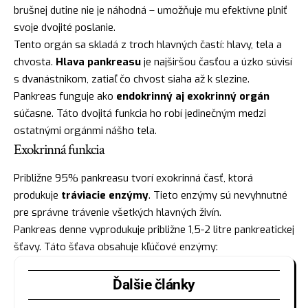
brušnej dutine nie je náhodná – umožňuje mu efektívne plniť
svoje dvojité poslanie.
Tento orgán sa skladá z troch hlavných častí: hlavy, tela a
chvosta.
Hlava pankreasu
je najširšou časťou a úzko súvisí
s dvanástnikom, zatiaľ čo chvost siaha až k slezine.
Pankreas funguje ako
endokrinný aj exokrinný orgán
súčasne. Táto dvojitá funkcia ho robí jedinečným medzi
ostatnými orgánmi nášho tela.
Exokrinná funkcia
Približne 95% pankreasu tvorí exokrinná časť, ktorá
produkuje
tráviacie enzýmy
. Tieto enzýmy sú nevyhnutné
pre správne trávenie všetkých hlavných živín.
Pankreas denne vyprodukuje približne 1,5-2 litre pankreatickej
šťavy. Táto šťava obsahuje kľúčové enzýmy:
Ďalšie články