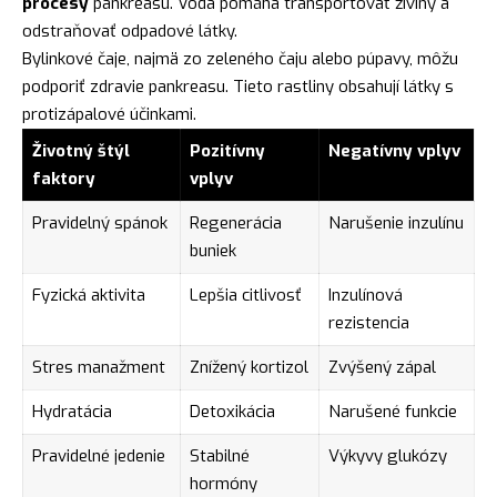
procesy
pankreasu. Voda pomáha transportovať živiny a
odstraňovať odpadové látky.
Bylinkové čaje, najmä zo zeleného čaju alebo púpavy, môžu
podporiť zdravie pankreasu. Tieto rastliny obsahují látky s
protizápalové účinkami.
Životný štýl
Pozitívny
Negatívny vplyv
faktory
vplyv
Pravidelný spánok
Regenerácia
Narušenie inzulínu
buniek
Fyzická aktivita
Lepšia citlivosť
Inzulínová
rezistencia
Stres manažment
Znížený kortizol
Zvýšený zápal
Hydratácia
Detoxikácia
Narušené funkcie
Pravidelné jedenie
Stabilné
Výkyvy glukózy
hormóny