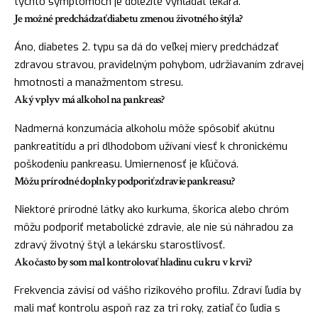
týchto symptómoch je dôležité vyhľadať lekára.
Je možné predchádzať diabetu zmenou životného štýla?
Áno, diabetes 2. typu sa dá do veľkej miery predchádzať
zdravou stravou, pravidelným pohybom, udržiavaním zdravej
hmotnosti a manažmentom stresu.
Aký vplyv má alkohol na pankreas?
Nadmerná konzumácia alkoholu môže spôsobiť akútnu
pankreatitídu a pri dlhodobom užívaní viesť k chronickému
poškodeniu pankreasu. Umiernenosť je kľúčová.
Môžu prírodné doplnky podporiť zdravie pankreasu?
Niektoré prírodné látky ako kurkuma, škorica alebo chróm
môžu podporiť metabolické zdravie, ale nie sú náhradou za
zdravý životný štýl a lekársku starostlivosť.
Ako často by som mal kontrolovať hladinu cukru v krvi?
Frekvencia závisí od vášho rizikového profilu. Zdraví ľudia by
mali mať kontrolu aspoň raz za tri roky, zatiaľ čo ľudia s