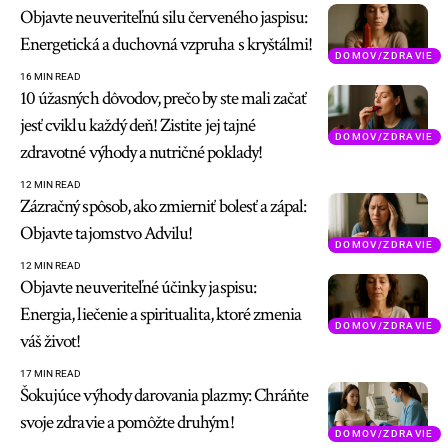
Objavte neuveriteľnú silu červeného jaspisu:
Energetická a duchovná vzpruha s kryštálmi!
DOMOV/ZDRAVIE
16 MIN READ
10 úžasných dôvodov, prečo by ste mali začať
jesť cviklu každý deň! Zistite jej tajné
DOMOV/ZDRAVIE
zdravotné výhody a nutričné poklady!
12 MIN READ
Zázračný spôsob, ako zmierniť bolesť a zápal:
Objavte tajomstvo Advilu!
DOMOV/ZDRAVIE
12 MIN READ
Objavte neuveriteľné účinky jaspisu:
Energia, liečenie a spiritualita, ktoré zmenia
DOMOV/ZDRAVIE
váš život!
17 MIN READ
Šokujúce výhody darovania plazmy: Chráňte
svoje zdravie a pomôžte druhým!
DOMOV/ZDRAVIE