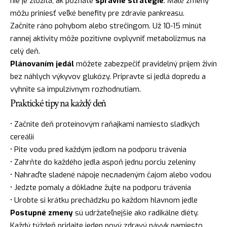
nie je zložitá, ak poznáte
správne stratégie
. Malé zmeny
môžu priniesť veľké benefity pre zdravie pankreasu.
Začnite ráno pohybom alebo strečingom. Už 10-15 minút
rannej aktivity môže pozitívne ovplyvniť metabolizmus na
celý deň.
Plánovaním jedál
môžete zabezpečiť pravidelný príjem živín
bez náhlych výkyvov glukózy. Pripravte si jedlá dopredu a
vyhnite sa impulzívnym rozhodnutiam.
Praktické tipy na každý deň
• Začnite deň proteínovým raňajkami namiesto sladkých
cereálií
• Pite vodu pred každým jedlom na podporu trávenia
• Zahrňte do každého jedla aspoň jednu porciu zeleniny
• Nahraďte sladené nápoje neслadeným čajom alebo vodou
• Jedzte pomaly a dôkladne žujte na podporu trávenia
• Urobte si krátku prechádzku po každom hlavnom jedle
Postupné zmeny
sú udržateľnejšie ako radikálne diéty.
Každý týždeň pridajte jeden nový zdravý návyk namiesto