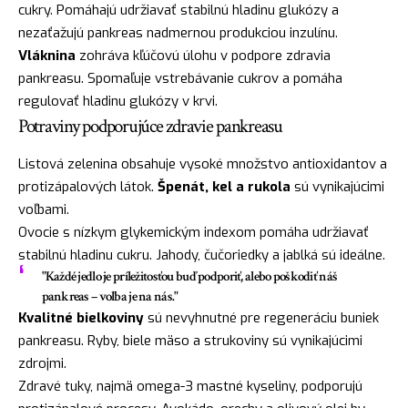
cukry. Pomáhajú udržiavať stabilnú hladinu glukózy a
nezaťažujú pankreas nadmernou produkciou inzulínu.
Vláknina
zohráva kľúčovú úlohu v podpore zdravia
pankreasu. Spomaľuje vstrebávanie cukrov a pomáha
regulovať hladinu glukózy v krvi.
Potraviny podporujúce zdravie pankreasu
Listová zelenina obsahuje vysoké množstvo antioxidantov a
protizápalových látok.
Špenát, kel a rukola
sú vynikajúcimi
voľbami.
Ovocie s nízkym glykemickým indexom pomáha udržiavať
stabilnú hladinu cukru. Jahody, čučoriedky a jablká sú ideálne.
"Každé jedlo je príležitosťou buď podporiť, alebo poškodiť náš
pankreas – voľba je na nás."
Kvalitné bielkoviny
sú nevyhnutné pre regeneráciu buniek
pankreasu. Ryby, biele mäso a strukoviny sú vynikajúcimi
zdrojmi.
Zdravé tuky, najmä omega-3 mastné kyseliny, podporujú