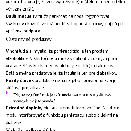
vekom. Pravda je, že zdravým životným štýlom možno riziko
výrazne znížiť.
Ďalší mýtus
tvrdí, že pankreas sa nedá regenerovať.
Výskumy ukazujú, že má určitú schopnosť obnovy, najmä pri
správnej podpore.
Časté mylné predstavy
Mnohí ľudia si myslia, že pankreatitída je len problém
alkoholikov. V skutočnosti môže vzniknúť z rôznych príčin
vrátane žlčových kameňov alebo genetických faktorov.
Ďalšia mylná predstava je, že inzulín je len pre diabetikov.
Každý človek
produkuje inzulín a jeho správna funkcia je
kľúčová pre zdravie.
"Najnebezpečnejšie nie je to, čo nevieme, ale to, čo si myslíme, že
vieme, ale nie je to pravda."
Prírodné doplnky
nie sú automaticky bezpečné. Niektoré
môžu interferovať s funkciou pankreasu alebo s liekmi na
diabetes.
Vedecky podložené fakty