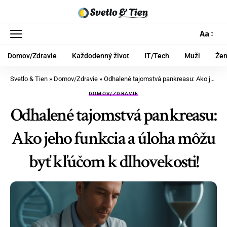
Aa
Domov/Zdravie
Každodenný život
IT/Tech
Muži
Že
Svetlo & Tien
»
Domov/Zdravie
»
Odhalené tajomstvá pankreasu: Ako jeho funkcia a úloha môžu byť kľúčom k dlhovekosti!
DOMOV/ZDRAVIE
Odhalené tajomstvá pankreasu:
Ako jeho funkcia a úloha môžu
byť kľúčom k dlhovekosti!