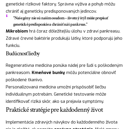
genetické rizikové faktory. Správna výživa a pohyb môžu
chrániť aj geneticky predisponovaných jedincov.
"Naše gény nie sú naším osudom – životný štýl môže prepísať
genetické predispozície a chrániť náš pankreas."
Mikrobiom
hrá čoraz dôležitejšiu úlohu v zdraví pankreasu.
Zdravé črevné baktérie produkujú látky, ktoré podporujú jeho
funkciu.
Budúcnosť liečby
Regeneratívna medicína ponúka nádej pre ľudí s poškodeným
pankreasom.
Kmeňové bunky
môžu potenciálne obnoviť
poškodené tkanivo.
Personalizovaná medicína umožní prispôsobiť liečbu
individuálnym potrebám. Genetické testovanie môže
identifikovať riziká skôr, ako sa prejavia symptómy.
Praktické stratégie pre každodenný život
Implementácia zdravých návykov do každodenného života