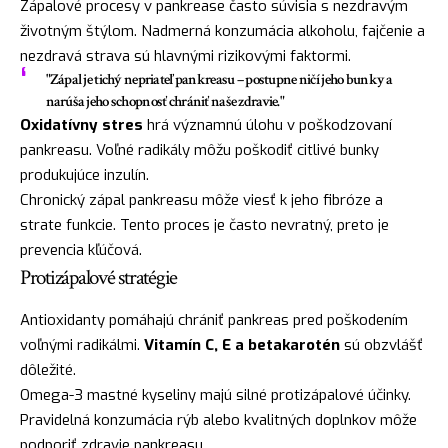
Zápalové procesy v pankrease často súvisia s nezdravým
životným štýlom. Nadmerná konzumácia alkoholu, fajčenie a
nezdravá strava sú hlavnými rizikovými faktormi.
"Zápal je tichý nepriateľ pankreasu – postupne ničí jeho bunky a
narúša jeho schopnosť chrániť naše zdravie."
Oxidatívny stres
hrá významnú úlohu v poškodzovaní
pankreasu. Voľné radikály môžu poškodiť citlivé bunky
produkujúce inzulín.
Chronický zápal pankreasu môže viesť k jeho fibróze a
strate funkcie. Tento proces je často nevratný, preto je
prevencia kľúčová.
Protizápalové stratégie
Antioxidanty pomáhajú chrániť pankreas pred poškodením
voľnými radikálmi.
Vitamín C, E a betakarotén
sú obzvlášť
dôležité.
Omega-3 mastné kyseliny majú silné protizápalové účinky.
Pravidelná konzumácia rýb alebo kvalitných doplnkov môže
podporiť zdravie pankreasu.