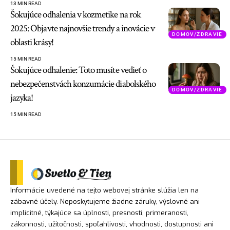
13 MIN READ
Šokujúce odhalenia v kozmetike na rok
2025: Objavte najnovšie trendy a inovácie v
DOMOV/ZDRAVIE
oblasti krásy!
15 MIN READ
Šokujúce odhalenie: Toto musíte vedieť o
nebezpečenstvách konzumácie diabolského
DOMOV/ZDRAVIE
jazyka!
15 MIN READ
Informácie uvedené na tejto webovej stránke slúžia len na
zábavné účely. Neposkytujeme žiadne záruky, výslovné ani
implicitné, týkajúce sa úplnosti, presnosti, primeranosti,
zákonnosti, užitočnosti, spoľahlivosti, vhodnosti, dostupnosti ani