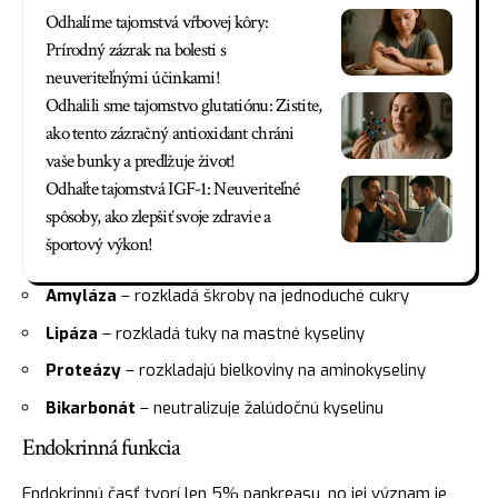
Odhalíme tajomstvá vŕbovej kôry:
Prírodný zázrak na bolesti s
neuveriteľnými účinkami!
Odhalili sme tajomstvo glutatiónu: Zistite,
ako tento zázračný antioxidant chráni
vaše bunky a predlžuje život!
Odhaľte tajomstvá IGF-1: Neuveriteľné
spôsoby, ako zlepšiť svoje zdravie a
športový výkon!
Amyláza
– rozkladá škroby na jednoduché cukry
Lipáza
– rozkladá tuky na mastné kyseliny
Proteázy
– rozkladajú bielkoviny na aminokyseliny
Bikarbonát
– neutralizuje žalúdočnú kyselinu
Endokrinná funkcia
Endokrinnú časť tvorí len 5% pankreasu, no jej význam je