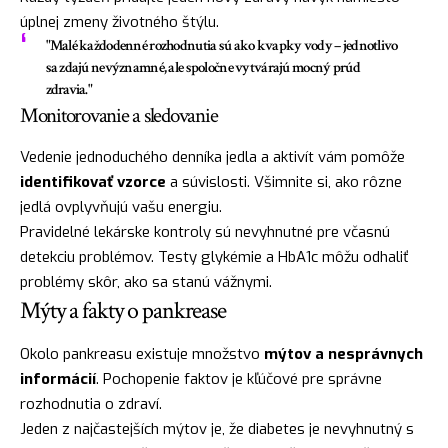
úplnej zmeny životného štýlu.
"Malé každodenné rozhodnutia sú ako kvapky vody – jednotlivo
sa zdajú nevýznamné, ale spoločne vytvárajú mocný prúd
zdravia."
Monitorovanie a sledovanie
Vedenie jednoduchého denníka jedla a aktivít vám pomôže
identifikovať vzorce
a súvislosti. Všimnite si, ako rôzne
jedlá ovplyvňujú vašu energiu.
Pravidelné lekárske kontroly sú nevyhnutné pre včasnú
detekciu problémov. Testy glykémie a HbA1c môžu odhaliť
problémy skôr, ako sa stanú vážnymi.
Mýty a fakty o pankrease
Okolo pankreasu existuje množstvo
mýtov a nesprávnych
informácií
. Pochopenie faktov je kľúčové pre správne
rozhodnutia o zdraví.
Jeden z najčastejších mýtov je, že diabetes je nevyhnutný s