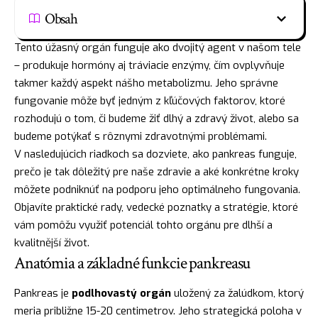
Obsah
Tento úžasný orgán funguje ako dvojitý agent v našom tele
– produkuje hormóny aj tráviacie enzýmy, čím ovplyvňuje
takmer každý aspekt nášho metabolizmu. Jeho správne
fungovanie môže byť jedným z kľúčových faktorov, ktoré
rozhodujú o tom, či budeme žiť dlhý a zdravý život, alebo sa
budeme potýkať s rôznymi zdravotnými problémami.
V nasledujúcich riadkoch sa dozviete, ako pankreas funguje,
prečo je tak dôležitý pre naše zdravie a aké konkrétne kroky
môžete podniknúť na podporu jeho optimálneho fungovania.
Objavíte praktické rady, vedecké poznatky a stratégie, ktoré
vám pomôžu využiť potenciál tohto orgánu pre dlhší a
kvalitnější život.
Anatómia a základné funkcie pankreasu
Pankreas je
podlhovastý orgán
uložený za žalúdkom, ktorý
meria približne 15-20 centimetrov. Jeho strategická poloha v