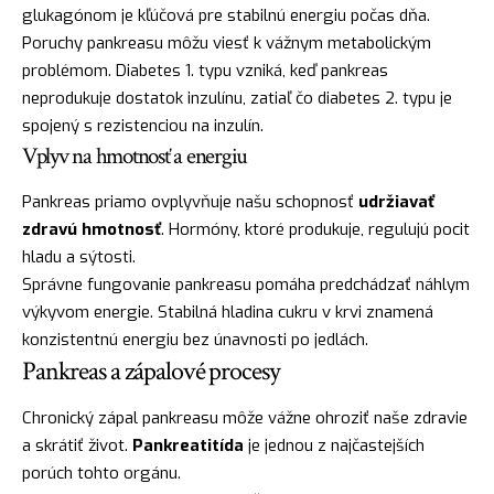
glukagónom je kľúčová pre stabilnú energiu počas dňa.
Poruchy pankreasu môžu viesť k vážnym metabolickým
problémom. Diabetes 1. typu vzniká, keď pankreas
neprodukuje dostatok inzulínu, zatiaľ čo diabetes 2. typu je
spojený s rezistenciou na inzulín.
Vplyv na hmotnosť a energiu
Pankreas priamo ovplyvňuje našu schopnosť
udržiavať
zdravú hmotnosť
. Hormóny, ktoré produkuje, regulujú pocit
hladu a sýtosti.
Správne fungovanie pankreasu pomáha predchádzať náhlym
výkyvom energie. Stabilná hladina cukru v krvi znamená
konzistentnú energiu bez únavnosti po jedlách.
Pankreas a zápalové procesy
Chronický zápal pankreasu môže vážne ohroziť naše zdravie
a skrátiť život.
Pankreatitída
je jednou z najčastejších
porúch tohto orgánu.