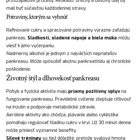
protizápalové procesy. Avokádo, orechy a olivový olej by
mali byť súčasťou každodennej stravy.
Potraviny, ktorým sa vyhnúť
Rafinované cukry a spracované potraviny výrazne zaťažujú
pankreas.
Sladkosti, sladené nápoje a biela múka
môžu
viesť k jeho vyčerpaniu.
Nadmerný alkohol je jedným z najväčších nepriateľov
pankreasu. Môže spôsobiť akútnu pankreatitídu aj chronické
poškodenie.
Životný štýl a dlhovekosť pankreasu
Pohyb a fyzická aktivita majú
priamy pozitívny vplyv
na
fungovanie pankreasu. Pravidelné cvičenie zlepšuje citlivosť
na inzulín a podporuje metabolické zdravie.
Aeróbne aktivity ako chôdza, plávanie alebo cyklistika
pomáhajú regulovať hladinu cukru v krvi. Už 30 minút denne
môže priniesť významné benefity.
Silové tréningy
sú tiež dôležité, pretože svalová hmota