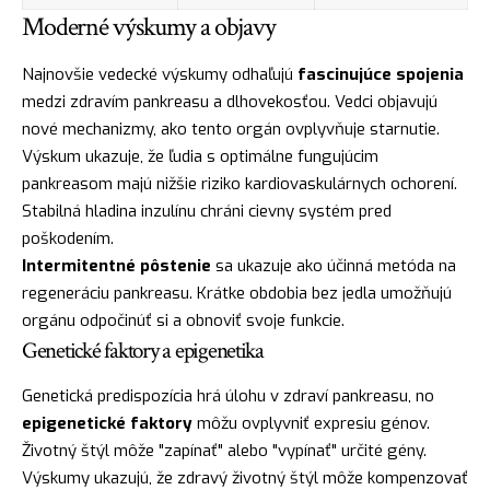
Moderné výskumy a objavy
Najnovšie vedecké výskumy odhaľujú
fascinujúce spojenia
medzi zdravím pankreasu a dlhovekosťou. Vedci objavujú
nové mechanizmy, ako tento orgán ovplyvňuje starnutie.
Výskum ukazuje, že ľudia s optimálne fungujúcim
pankreasom majú nižšie riziko kardiovaskulárnych ochorení.
Stabilná hladina inzulínu chráni cievny systém pred
poškodením.
Intermitentné pôstenie
sa ukazuje ako účinná metóda na
regeneráciu pankreasu. Krátke obdobia bez jedla umožňujú
orgánu odpočinúť si a obnoviť svoje funkcie.
Genetické faktory a epigenetika
Genetická predispozícia hrá úlohu v zdraví pankreasu, no
epigenetické faktory
môžu ovplyvniť expresiu génov.
Životný štýl môže "zapínať" alebo "vypínať" určité gény.
Výskumy ukazujú, že zdravý životný štýl môže kompenzovať