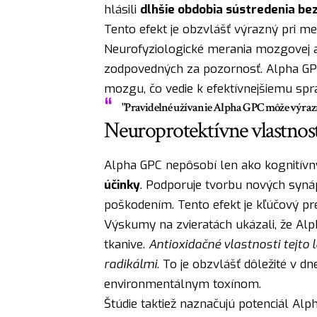
hlásili
dlhšie obdobia sústredenia be
Tento efekt je obzvlášť výrazný pri m
Neurofyziologické merania mozgovej akt
zodpovedných za pozornosť. Alpha GP
mozgu, čo vedie k efektívnejšiemu spra
"Pravidelné užívanie Alpha GPC môže výrazne
Neuroprotektívne vlastnos
Alpha GPC nepôsobí len ako kognitívny
účinky
. Podporuje tvorbu nových synáp
poškodením. Tento efekt je kľúčový p
Výskumy na zvieratách ukázali, že A
tkanive.
Antioxidačné vlastnosti tejto
radikálmi
. To je obzvlášť dôležité v 
environmentálnym toxínom.
Štúdie taktiež naznačujú potenciál Al