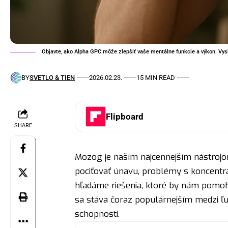
Objavte, ako Alpha GPC môže zlepšiť vaše mentálne funkcie a výkon. Vysk
BY
SVETLO & TIEN
2026.02.23.
15 MIN READ
Flipboard
SHARE
Mozog je naším najcennejším nástroj
pociťovať únavu, problémy s koncentr
hľadáme riešenia, ktoré by nám pomoh
sa stáva čoraz populárnejším medzi ľuď
schopnosti.