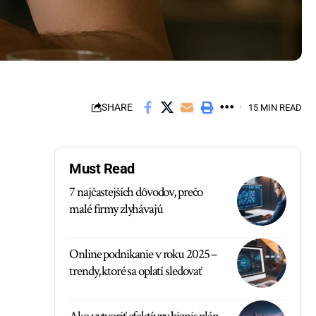
SHARE
15 MIN READ
Must Read
7 najčastejších dôvodov, prečo
malé firmy zlyhávajú
Online podnikanie v roku 2025 –
trendy, ktoré sa oplatí sledovať