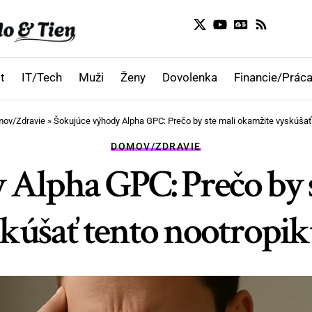
t
IT/Tech
Muži
Ženy
Dovolenka
Financie/Práca
ov/Zdravie
»
Šokujúce výhody Alpha GPC: Prečo by ste mali okamžite vyskúšať
DOMOV/ZDRAVIE
Alpha GPC: Prečo by 
kúšať tento nootropi