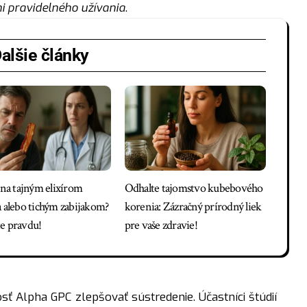
ni pravidelného užívania
.
alšie články
ina tajným elixírom
Odhalte tajomstvo kubebového
a alebo tichým zabijakom?
korenia: Zázračný prírodný liek
e pravdu!
pre vaše zdravie!
 Alpha GPC zlepšovať sústredenie. Účastníci štúdií