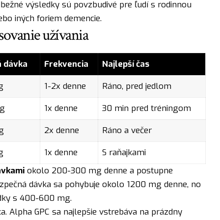
bežné výsledky sú povzbudivé pre ľudí s rodinnou
bo iných foriem demencie.
sovanie užívania
 dávka
Frekvencia
Najlepší čas
g
1-2x denne
Ráno, pred jedlom
g
1x denne
30 min pred tréningom
g
2x denne
Ráno a večer
g
1x denne
S raňajkami
dávkami
okolo 200-300 mg denne a postupne
ezpečná dávka sa pohybuje okolo 1200 mg denne, no
edky s 400-600 mg.
ka. Alpha GPC sa najlepšie vstrebáva na prázdny