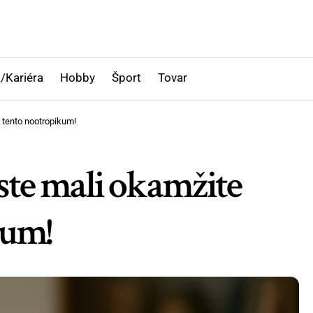
/Kariéra
Hobby
Šport
Tovar
 tento nootropikum!
ste mali okamžite
kum!