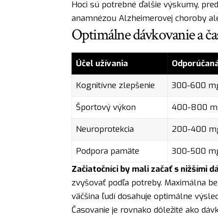
Hoci sú potrebné ďalšie výskumy, pred
anamnézou Alzheimerovej choroby ale
Optimálne dávkovanie a ča
Účel užívania
Odporúčaná
Kognitívne zlepšenie
300-600 m
Športový výkon
400-800 m
Neuroprotekcia
200-400 m
Podpora pamäte
300-500 m
Začiatočníci by mali začať s nižšími 
zvyšovať podľa potreby. Maximálna b
väčšina ľudí dosahuje optimálne výsl
Časovanie je rovnako dôležité ako dáv