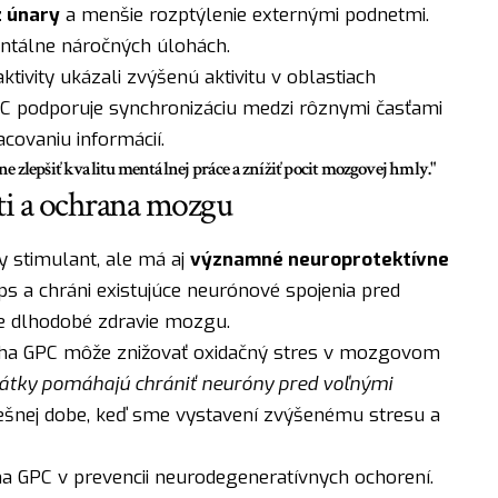
z únary
a menšie rozptýlenie externými podnetmi.
entálne náročných úlohách.
ivity ukázali zvýšenú aktivitu v oblastiach
C podporuje synchronizáciu medzi rôznymi časťami
covaniu informácií.
 zlepšiť kvalitu mentálnej práce a znížiť pocit mozgovej hmly."
ti a ochrana mozgu
 stimulant, ale má aj
významné neuroprotektívne
s a chráni existujúce neurónové spojenia pred
re dlhodobé zdravie mozgu.
lpha GPC môže znižovať oxidačný stres v mozgovom
 látky pomáhajú chrániť neuróny pred voľnými
dnešnej dobe, keď sme vystavení zvýšenému stresu a
pha GPC v prevencii neurodegeneratívnych ochorení.