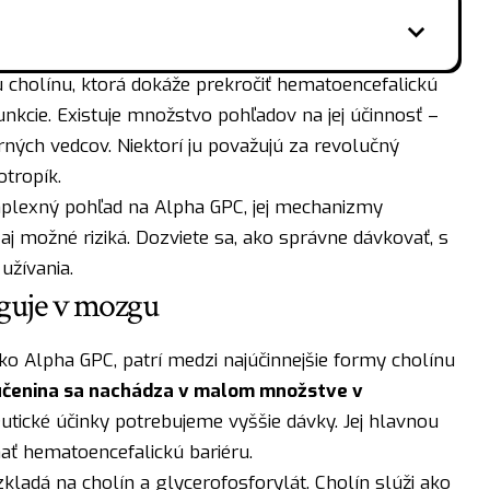
u cholínu, ktorá dokáže prekročiť hematoencefalickú
nkcie. Existuje množstvo pohľadov na jej účinnosť –
ných vedcov. Niektorí ju považujú za revolučný
otropík.
plexný pohľad na Alpha GPC, jej mechanizmy
j možné riziká. Dozviete sa, ako správne dávkovať, s
užívania.
guje v mozgu
o Alpha GPC, patrí medzi najúčinnejšie formy cholínu
účenina sa nachádza v malom množstve v
eutické účinky potrebujeme vyššie dávky. Jej hlavnou
ať hematoencefalickú bariéru.
adá na cholín a glycerofosforylát. Cholín slúži ako