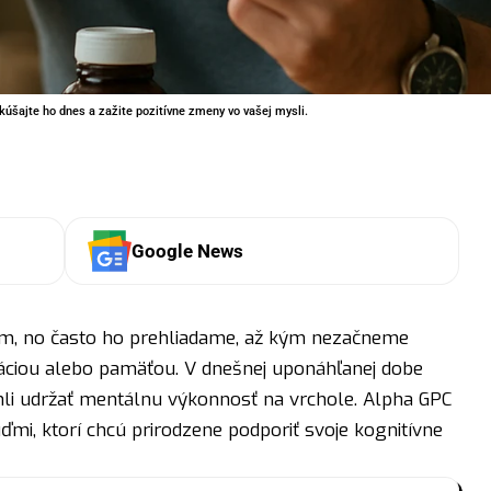
úšajte ho dnes a zažite pozitívne zmeny vo vašej mysli.
Google News
om, no často ho prehliadame, až kým nezačneme
áciou alebo pamäťou. V dnešnej uponáhľanej dobe
li udržať mentálnu výkonnosť na vrchole. Alpha GPC
mi, ktorí chcú prirodzene podporiť svoje kognitívne