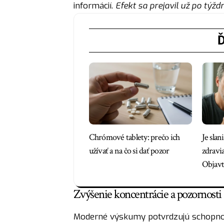
informácií.
Efekt sa prejavil už po týžd
Ď
Chrómové tablety: prečo ich
Je slan
užívať a na čo si dať pozor
zdravi
Objavt
Zvýšenie koncentrácie a pozornosti
Moderné výskumy potvrdzujú schopnosť