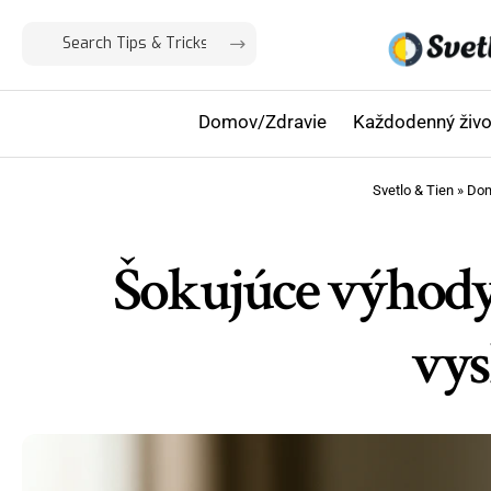
Domov/Zdravie
Každodenný živo
Svetlo & Tien
»
Dom
Šokujúce výhody 
vys