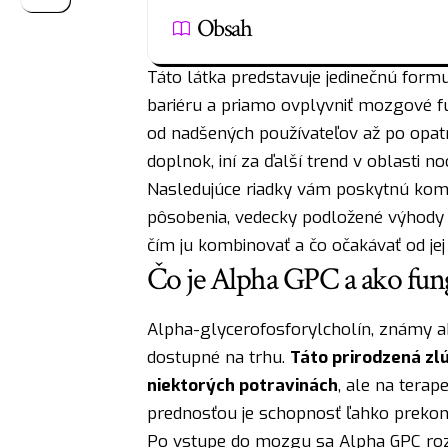
Obsah
Táto látka predstavuje jedinečnú form
bariéru a priamo ovplyvniť mozgové fu
od nadšených používateľov až po opatr
doplnok, iní za ďalší trend v oblasti no
Nasledujúce riadky vám poskytnú kom
pôsobenia, vedecky podložené výhody a
čím ju kombinovať a čo očakávať od jej 
Čo je Alpha GPC a ako fun
Alpha-glycerofosforylcholín, známy ak
dostupné na trhu.
Táto prirodzená zl
niektorých potravinách
, ale na terap
prednosťou je schopnosť ľahko prekon
Po vstupe do mozgu sa Alpha GPC rozkl