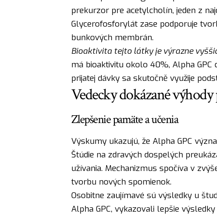
prekurzor pre acetylcholín, jeden z na
Glycerofosforylát zase podporuje tvorb
bunkových membrán.
Bioaktivita tejto látky je výrazne vyšši
má bioaktivitu okolo 40%, Alpha GPC
prijatej dávky sa skutočně využije podst
Vedecky dokázané výhody p
Zlepšenie pamäte a učenia
Výskumy ukazujú, že Alpha GPC význ
Štúdie na zdravých dospelých preukáza
užívania. Mechanizmus spočíva v zvýše
tvorbu nových spomienok.
Osobitne zaujímavé sú výsledky u štud
Alpha GPC, vykazovali lepšie výsledky