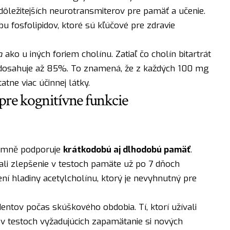
jdôležitejších neurotransmiterov pre pamäť a učenie.
u fosfolipidov, ktoré sú kľúčové pre zdravie
a
ako u iných foriem cholínu. Zatiaľ čo cholín bitartrát
 dosahuje až 85%. To znamená, že z každých 100 mg
atne viac účinnej látky.
re kognitívne funkcie
amně podporuje
krátkodobú aj dlhodobú pamäť
.
li zlepšenie v testoch pamäte už po 7 dňoch
ní hladiny acetylcholínu, ktorý je nevyhnutný pre
entov počas skúškového obdobia. Tí, ktorí užívali
 v testoch vyžadujúcich zapamätanie si nových