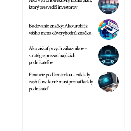
Ako vytvoriť efektívny biznis plán,
ktorý presvedčí investorov
Budovanie značky: Ako urobiť z
vášho mena dôveryhodnú značku
Ako získať prvých zákazníkov –
stratégie pre začínajúcich
podnikateľov
Financie pod kontrolou – základy
cash flow, ktoré musí poznať každý
podnikateľ