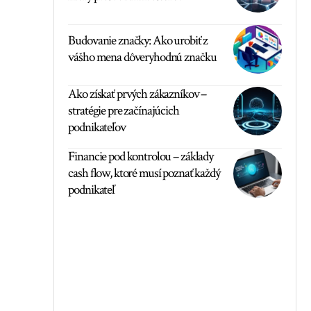
Budovanie značky: Ako urobiť z
vášho mena dôveryhodnú značku
Ako získať prvých zákazníkov –
stratégie pre začínajúcich
podnikateľov
Financie pod kontrolou – základy
cash flow, ktoré musí poznať každý
podnikateľ