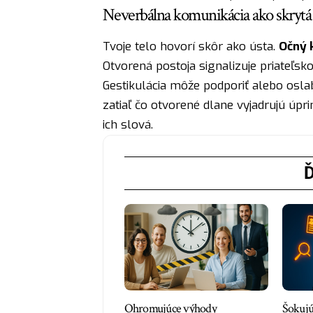
Neverbálna komunikácia ako skrytá 
Tvoje telo hovorí skôr ako ústa.
Očný 
Otvorená postoja signalizuje priateľsk
Gestikulácia môže podporiť alebo oslabi
zatiaľ čo otvorené dlane vyjadrujú úpri
ich slová.
Ď
Ohromujúce výhody
Šokujú