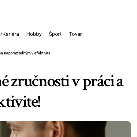
/Kariéra
Hobby
Šport
Tovar
a neporaziteľným v efektivite!
 zručnosti v práci a
tivite!