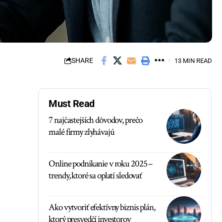
SHARE
13 MIN READ
Must Read
7 najčastejších dôvodov, prečo
malé firmy zlyhávajú
Online podnikanie v roku 2025 –
trendy, ktoré sa oplatí sledovať
Ako vytvoriť efektívny biznis plán,
ktorý presvedčí investorov