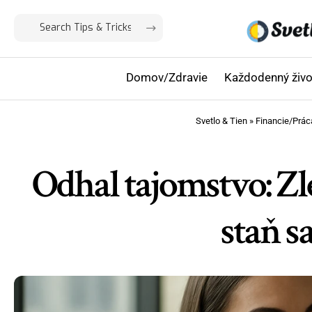
Domov/Zdravie
Každodenný živo
Svetlo & Tien
»
Financie/Prác
Odhal tajomstvo: Zl
staň s