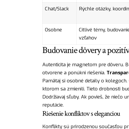
Chat/Slack
Rýchle otázky, koordin
Osobne
Citlivé témy, budovani
vzťahov
Budovanie dôvery a pozití
Autenticita je magnetom pre dôveru. B
otvorene a ponúkni riešenia.
Transpar
Pamätaj si osobné detaily o kolegoch. 
ktorom sa zmienili. Tieto drobnosti bud
Dodržiavaj sľuby. Ak povieš, že niečo u
reputácie.
Riešenie konfliktov s eleganciou
Konflikty sú prirodzenou současťou p