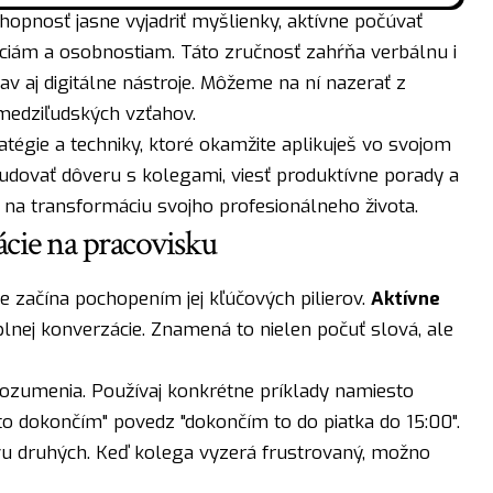
hopnosť jasne vyjadriť myšlienky, aktívne počúvať
ciám a osobnostiam. Táto zručnosť zahŕňa verbálnu i
v aj digitálne nástroje. Môžeme na ní nazerať z
medziľudských vzťahov.
tégie a techniky, ktoré okamžite aplikuješ vo svojom
udovať dôveru s kolegami, viesť produktívne porady a
sa na transformáciu svojho profesionálneho života.
cie na pracovisku
 začína pochopením jej kľúčových pilierov.
Aktívne
lnej konverzácie. Znamená to nielen počuť slová, ale
rozumenia. Používaj konkrétne príklady namiesto
o dokončím" povedz "dokončím to do piatka do 15:00".
vu druhých. Keď kolega vyzerá frustrovaný, možno