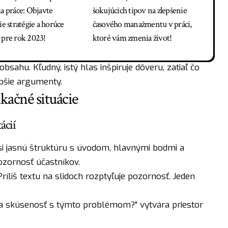
ia práce: Objavte
šokujúcich tipov na zlepšenie
ie stratégie a horúce
časového manažmentu v práci,
 pre rok 2023!
ktoré vám zmenia život!
ahu. Kľudný, istý hlas inšpiruje dôveru, zatiaľ čo
pšie argumenty.
kačné situácie
ácií
si jasnú štruktúru s úvodom, hlavnými bodmi a
ozornosť účastníkov.
íliš textu na slidoch rozptyľuje pozornosť. Jeden
ša skúsenosť s týmto problémom?" vytvára priestor