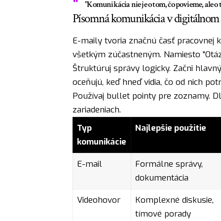
"Komunikácia nie je o tom, čo povieme, ale o 
Písomná komunikácia v digitálnom
E-maily tvoria značnú časť pracovnej 
všetkým zúčastneným. Namiesto "Otázk
Štruktúruj správy logicky. Začni hlav
oceňujú, keď hneď vidia, čo od nich pot
Používaj bullet pointy pre zoznamy. D
zariadeniach.
Typ
Najlepšie použitie
komunikácie
E-mail
Formálne správy,
dokumentácia
Videohovor
Komplexné diskusie,
tímové porady