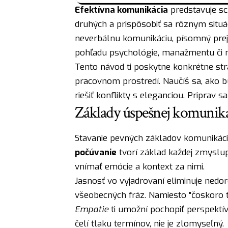
Efektívna komunikácia
predstavuje sc
druhých a prispôsobiť sa rôznym situá
neverbálnu komunikáciu, písomný preja
pohľadu psychológie, manažmentu či 
Tento návod ti poskytne konkrétne stra
pracovnom prostredí. Naučíš sa, ako b
riešiť konflikty s eleganciou. Priprav 
Základy úspešnej komuniká
Stavanie pevných základov komunikácie
počúvanie
tvorí základ každej zmyslup
vnímať emócie a kontext za nimi.
Jasnosť vo vyjadrovaní eliminuje nedo
všeobecných fráz. Namiesto "čoskoro t
Empatie
ti umožní pochopiť perspektí
čelí tlaku termínov, nie je zlomyseľný.