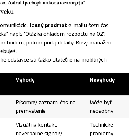
tom, čo druhí pochopia a ako na to zareagujú."
 veku
komunikácie.
Jasný predmet
e-mailu šetrí čas
a" napíš "Otázka ohľadom rozpočtu na Q2".
ným bodom, potom pridaj detaily. Busy manažéri
rebuješ.
lhé odstavce sú ťažko čitateľné na mobilných
Výhody
Nevýhody
Písomný záznam, čas na
Môže byť
premyslenie
neosobný
Vizuálny kontakt,
Technické
neverbálne signály
problémy