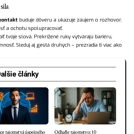
sila
kontakt
buduje dôveru a ukazuje záujem o rozhovor.
osť a ochotu spolupracovať.
ť tvoje slová. Prekrížené ruky vytvárajú bariéru,
mnosť. Sleduj aj gestá druhých – prezradia ti viac ako
alšie články
ce tajomstvá úspešného
Odhaľte tajomstvo: 10