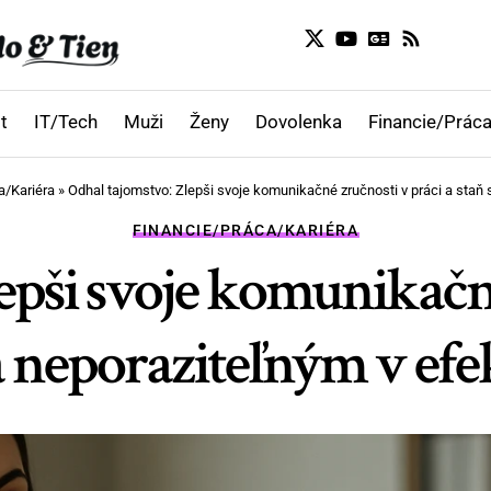
t
IT/Tech
Muži
Ženy
Dovolenka
Financie/Práca
a/Kariéra
»
Odhal tajomstvo: Zlepši svoje komunikačné zručnosti v práci a staň s
FINANCIE/PRÁCA/KARIÉRA
epši svoje komunikačné
a neporaziteľným v efek