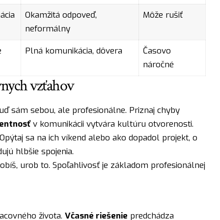
ácia
Okamžitá odpoveď,
Môže rušiť
neformálny
e
Plná komunikácia, dôvera
Časovo
náročné
vnych vzťahov
uď sám sebou, ale profesionálne. Priznaj chyby
entnosť
v komunikácii vytvára kultúru otvorenosti.
Opýtaj sa na ich víkend alebo ako dopadol projekt, o
ujú hlbšie spojenia.
robíš, urob to. Spoľahlivosť je základom profesionálnej
racovného života.
Včasné riešenie
predchádza