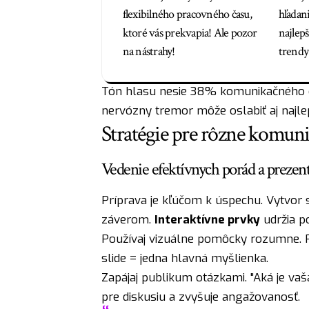
flexibilného pracovného času,
hľadan
ktoré vás prekvapia! Ale pozor
najlepš
na nástrahy!
trendy
Tón hlasu nesie 38% komunikačného obs
nervózny tremor môže oslabiť aj najle
Stratégie pre rôzne komuni
Vedenie efektívnych porád a prezent
Príprava je kľúčom k úspechu. Vytvor 
záverom.
Interaktívne prvky
udržia p
Používaj vizuálne pomôcky rozumne. Pr
slide = jedna hlavná myšlienka.
Zapájaj publikum otázkami. "Aká je va
pre diskusiu a zvyšuje angažovanosť.