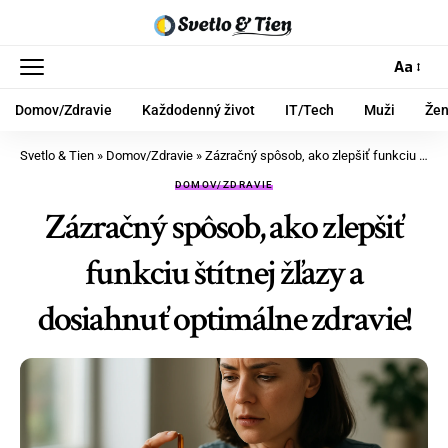
Aa
Domov/Zdravie
Každodenný život
IT/Tech
Muži
Že
Svetlo & Tien
»
Domov/Zdravie
»
Zázračný spôsob, ako zlepšiť funkciu štítnej žľazy a dosiahnuť optimálne zdravie!
DOMOV/ZDRAVIE
Zázračný spôsob, ako zlepšiť
funkciu štítnej žľazy a
dosiahnuť optimálne zdravie!