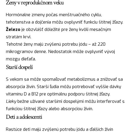
Ženy v reprodukčnom veku
Hormónalne zmeny počas menštruačného cyklu,
tehotenstva a dojčenia môžu ovplyvniť funkciu štítnej žľazy.
Železo
je obzvlášť dôležité pre ženy kvôli mesačným
stratám krvi.
Tehotné ženy majú zvýšenú potrebu jódu – až 220
mikrogramov denne. Nedostatok môže ovplyvniť vývoj
mozgu dieťaťa.
Starší dospelí
S vekom sa môže spomaľovať metabolizmus a znižovať sa
absorpcia živín. Starší ľudia môžu potrebovať vyššie dávky
vitamínu D a B12 pre optimálnu podporu štítnej žľazy.
Lieky
bežne užívané staršími dospelými môžu interferovať s
funkciou štítnej žľazy alebo absorpciou živín.
Deti a adolescenti
Rastúce deti majú zvýšenú potrebu jódu a ďalších živín