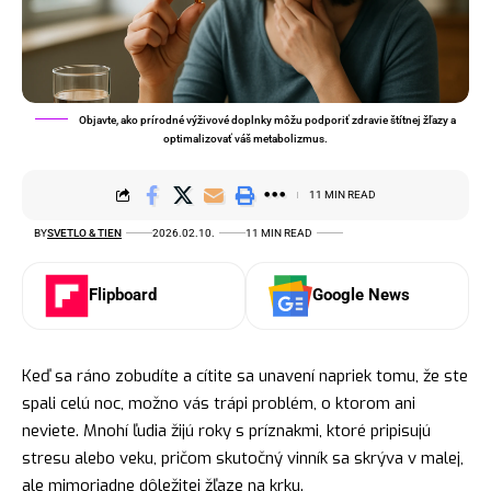
Objavte, ako prírodné výživové doplnky môžu podporiť zdravie štítnej žľazy a
optimalizovať váš metabolizmus.
11 MIN READ
BY
SVETLO & TIEN
2026.02.10.
11 MIN READ
Flipboard
Google News
Keď sa ráno zobudíte a cítite sa unavení napriek tomu, že ste
spali celú noc, možno vás trápi problém, o ktorom ani
neviete. Mnohí ľudia žijú roky s príznakmi, ktoré pripisujú
stresu alebo veku, pričom skutočný vinník sa skrýva v malej,
ale mimoriadne dôležitej žľaze na krku.