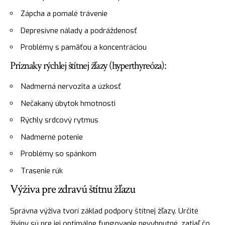
Zápcha a pomalé trávenie
Depresívne nálady a podráždenosť
Problémy s pamäťou a koncentráciou
Príznaky rýchlej štítnej žľazy (hyperthyreóza):
Nadmerná nervozita a úzkosť
Nečakaný úbytok hmotnosti
Rýchly srdcový rytmus
Nadmerné potenie
Problémy so spánkom
Trasenie rúk
Výživa pre zdravú štítnu žľazu
Správna výživa tvorí základ podpory štítnej žľazy. Určité
živiny sú pre jej optimálne fungovanie nevyhnutné, zatiaľ čo