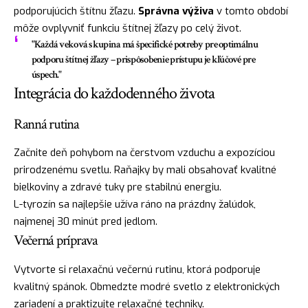
podporujúcich štítnu žľazu.
Správna výživa
v tomto období
môže ovplyvniť funkciu štítnej žľazy po celý život.
"Každá veková skupina má špecifické potreby pre optimálnu
podporu štítnej žľazy – prispôsobenie prístupu je kľúčové pre
úspech."
Integrácia do každodenného života
Ranná rutina
Začnite deň pohybom na čerstvom vzduchu a expozíciou
prirodzenému svetlu. Raňajky by mali obsahovať kvalitné
bielkoviny a zdravé tuky pre stabilnú energiu.
L-tyrozín sa najlepšie užíva ráno na prázdny žalúdok,
najmenej 30 minút pred jedlom.
Večerná príprava
Vytvorte si relaxačnú večernú rutinu, ktorá podporuje
kvalitný spánok. Obmedzte modré svetlo z elektronických
zariadení a praktizujte relaxačné techniky.