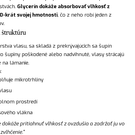
stvách.
Glycerín dokáže absorbovať vlhkosť z
0-krát svojej hmotnosti
, čo z neho robí jeden z
v.
 štruktúru
rstva vlasu, sa skladá z prekrývajúcich sa šupín
to šupiny poškodené alebo nadvihnuté, vlasy strácajú
é na lámanie.
:
plňuje mikrotrhliny
vlasu
kolnom prostredí
asového vlákna
 dokáže pritiahnuť vlhkosť z ovzdušia a zadržať ju vo
zvlhčenie."