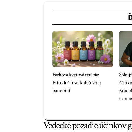
Ď
Bachova kvetová terapia:
Šokujú
Prírodná cesta k duševnej
účinko
harmónii
žalúdo
nápojo
Vedecké pozadie účinkov gl