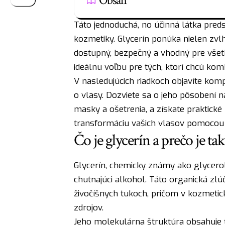
Obsah
Táto jednoduchá, no účinná látka preds
kozmetiky. Glycerín ponúka nielen zvlh
dostupný, bezpečný a vhodný pre všetk
ideálnu voľbu pre tých, ktorí chcú kom
V nasledujúcich riadkoch objavíte komp
o vlasy. Dozviete sa o jeho pôsobení 
masky a ošetrenia, a získate praktické
transformáciu vašich vlasov pomocou 
Čo je glycerín a prečo je t
Glycerín, chemicky známy ako glycerol
chutnajúci alkohol. Táto organická zlú
živočíšnych tukoch, pričom v kozmetic
zdrojov.
Jeho molekulárna štruktúra obsahuje t