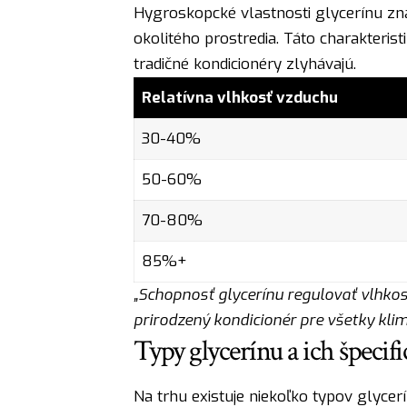
Hygroskopcké vlastnosti glycerínu zn
okolitého prostredia. Táto charakteris
tradičné kondicionéry zlyhávajú.
Relatívna vlhkosť vzduchu
30-40%
50-60%
70-80%
85%+
„Schopnosť glycerínu regulovať vlhkosť
prirodzený kondicionér pre všetky kli
Typy glycerínu a ich špecifi
Na trhu existuje niekoľko typov glycer