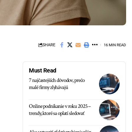
SHARE
16 MIN READ
Must Read
7 najčastejších dôvodov, prečo
malé firmy zlyhávajú
Online podnikanie v roku 2025 –
trendy, ktoré sa oplatí sledovať