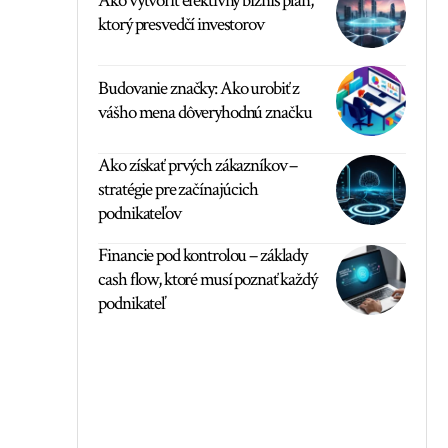
Ako vytvoriť efektívny biznis plán,
ktorý presvedčí investorov
Budovanie značky: Ako urobiť z
vášho mena dôveryhodnú značku
Ako získať prvých zákazníkov –
stratégie pre začínajúcich
podnikateľov
Financie pod kontrolou – základy
cash flow, ktoré musí poznať každý
podnikateľ