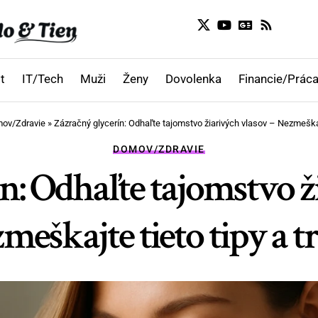
t
IT/Tech
Muži
Ženy
Dovolenka
Financie/Práca
ov/Zdravie
»
Zázračný glycerín: Odhaľte tajomstvo žiarivých vlasov – Nezmeškajte
DOMOV/ZDRAVIE
n: Odhaľte tajomstvo ž
meškajte tieto tipy a tr