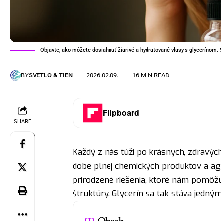
Objavte, ako môžete dosiahnuť žiarivé a hydratované vlasy s glycerínom. S
BY
SVETLO & TIEN
2026.02.09.
16 MIN READ
Flipboard
SHARE
Každý z nás túži po krásnych, zdravých 
dobe plnej chemických produktov a agr
prirodzené riešenia, ktoré nám pomôž
štruktúry. Glycerín sa tak stáva jedným