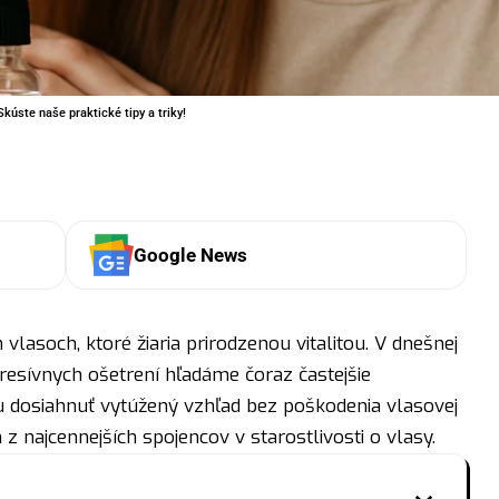
kúste naše praktické tipy a triky!
Google News
vlasoch, ktoré žiaria prirodzenou vitalitou. V dnešnej
esívnych ošetrení hľadáme čoraz častejšie
u dosiahnuť vytúžený vzhľad bez poškodenia vlasovej
 z najcennejších spojencov v starostlivosti o vlasy.