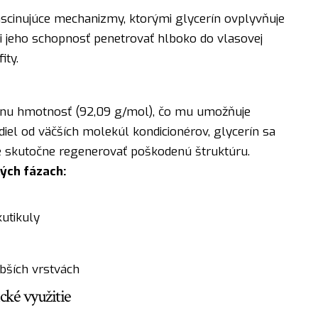
fascinujúce mechanizmy, ktorými glycerín ovplyvňuje
ili jeho schopnosť penetrovať hlboko do vlasovej
ity.
rnu hmotnosť (92,09 g/mol), čo mu umožňuje
diel od väčších molekúl kondicionérov, glycerín sa
e skutočne regenerovať poškodenú štruktúru.
kých fázach:
utikuly
lbších vrstvách
cké využitie