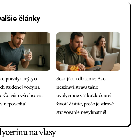
alšie články
ce pravdy a mýty o
Šokujúce odhalenie: Ako
ch studenej vody na
nezdravá strava tajne
k: Čo vám výrobcovia
ovplyvňuje váš každodenný
v nepovedia!
život! Zistite, prečo je zdravé
stravovanie nevyhnutné!
ycerínu na vlasy