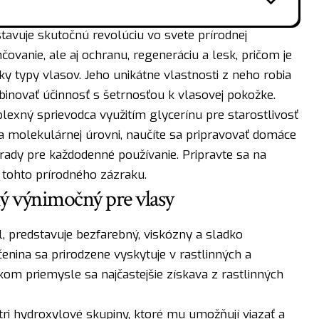
tavuje skutočnú revolúciu vo svete prírodnej
čovanie, ale aj ochranu, regeneráciu a lesk, pričom je
y typy vlasov. Jeho unikátne vlastnosti z neho robia
binovať účinnosť s šetrnosťou k vlasovej pokožke.
lexný sprievodca využitím glycerínu pre starostlivosť
na molekulárnej úrovni, naučíte sa pripravovať domáce
 rady pre každodenné používanie. Pripravte sa na
tohto prírodného zázraku.
aký výnimočný pre vlasy
, predstavuje bezfarebný, viskózny a sladko
čenina sa prirodzene vyskytuje v rastlinných a
kom priemysle sa najčastejšie získava z rastlinných
ri hydroxylové skupiny, ktoré mu umožňují viazať a