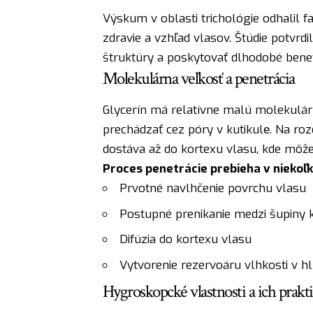
Výskum v oblasti trichológie odhalil 
zdravie a vzhľad vlasov. Štúdie potvrd
štruktúry a poskytovať dlhodobé benef
Molekulárna veľkosť a penetrácia
Glycerín má relatívne malú molekulá
prechádzať cez póry v kutikulе. Na roz
dostáva až do kortexu vlasu, kde môž
Proces penetrácie prebieha v niekoľ
Prvotné navlhčenie povrchu vlasu
Postupné prenikanie medzi šupiny k
Difúzia do kortexu vlasu
Vytvorenie rezervoáru vlhkosti v h
Hygroskopcké vlastnosti a ich prakti