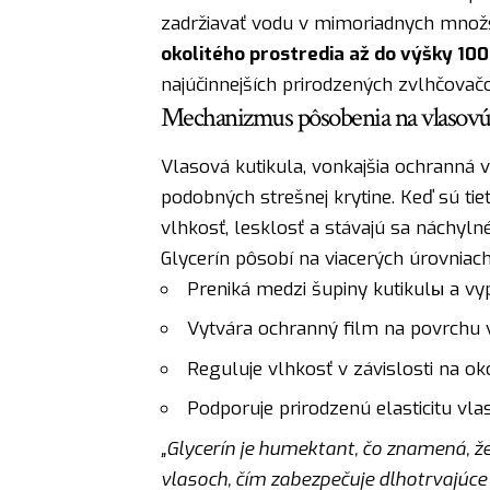
zadržiavať vodu v mimoriadnych množ
okolitého prostredia až do výšky 100
najúčinnejších prirodzených zvlhčovačo
Mechanizmus pôsobenia na vlasovú
Vlasová kutikula, vonkajšia ochranná v
podobných strešnej krytine. Keď sú tie
vlhkosť, lesklosť a stávajú sa náchyln
Glycerín pôsobí na viacerých úrovniach
Preniká medzi šupiny kutikulы a vy
Vytvára ochranný film na povrchu 
Reguluje vlhkosť v závislosti na o
Podporuje prirodzenú elasticitu vl
„Glycerín je humektant, čo znamená, že
vlasoch, čím zabezpečuje dlhotrvajúce 