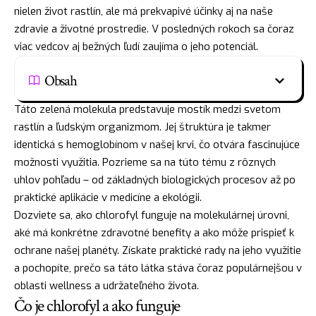
nielen život rastlín, ale má prekvapivé účinky aj na naše
zdravie a životné prostredie. V posledných rokoch sa čoraz
viac vedcov aj bežných ľudí zaujíma o jeho potenciál.
Obsah
Táto zelená molekula predstavuje mostík medzi svetom
rastlín a ľudským organizmom. Jej štruktúra je takmer
identická s hemoglobínom v našej krvi, čo otvára fascinujúce
možnosti využitia. Pozrieme sa na túto tému z rôznych
uhlov pohľadu – od základných biologických procesov až po
praktické aplikácie v medicíne a ekológii.
Dozviete sa, ako chlorofyl funguje na molekulárnej úrovni,
aké má konkrétne zdravotné benefity a ako môže prispieť k
ochrane našej planéty. Získate praktické rady na jeho využitie
a pochopíte, prečo sa táto látka stáva čoraz populárnejšou v
oblasti wellness a udržateľného života.
Čo je chlorofyl a ako funguje