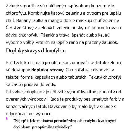
Zelené smoothie sú obľúbeným spôsobom konzumácie
chlorofylu. Kombinujte listovú zeleninu s ovocím pre lepšiu
chuť. Banány, jablká a mango dobre maskujú chuť zeleniny.
Čerstvé šťavy z zelených zelenín poskytujú koncentrovanú
dávku chlorofylu. Pšeničná tráva, špenát alebo kel sú
výborné voľby. Pite ich najlepšie ráno na prázdny žalúdok.
Doplnky stravy s chlorofylom
Pre tých, ktorí majú problém konzumovať dostatok zelenín,
sú dostupné
doplnky stravy
. Chlorofyl je k dispozícii v
tekutej forme, kapsuliach alebo tabletách. Tekutý chlorofyl
sa často pridáva do vody.
Pri výbere doplnkov je dôležité vybrať kvalitné produkty od
overených výrobcov. Hľadajte produkty bez umelých farbív a
konzervačných látok. Dávkovanie by malo byť v súlade s
odporúčaniami výrobcu.
"Najlepšie je kombinovať prírodné zdroje chlorofylu s kvalitnými
doplnkami pre optimálne výsledky."