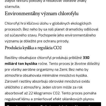
zlepšiť textúru pokožky a redukovať viditeľné znaky
starnutia.
Environmentálny význam chlorofylu
Chlorofyl hrá kľúčovú úlohu v globálnych ekologických
procesoch. Bez neho by sa náš planet dramaticky odlišoval
od súčasného stavu. Pochopenie jeho environmentálneho
významu je dôležité pre ochranu prírody.
Produkcia kyslíka a regulácia CO2
Rastliny obsahujúce chlorofyl produkujú približně
330
miliárd ton kyslíka
ročne. Tento proces je životne dôležitý
pre všetky aeróbne organizmy na Zemi. Bez neho by
atmosféra obsahovala minimálne množstvo kyslíka.
Zároveň rastliny absorbujú obrovské množstvá oxidu
uhličitého z atmosféry. Jeden strom môže za rok
absorbovať až 22 kilogramov CO2. Tento proces pomáha
regulovať klímu a zmierňovať efekt skleníkových plynov.