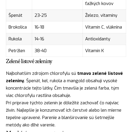
ťažkých kovov
Špenát
23-25
Železo, vitamíny
Brokolica
16-18
Vitamín C, vláknina
Rukola
14-16
Antioxidanty
Petržlen
38-40
Vitamín K
Zelené listové zeleniny
Najbohatším zdrojom chlorofylu sú
tmavo zelené listové
zeleniny
. Špenát, kel, rukola a mangold obsahují vysoké
koncentrácie tejto látky. Čím tmavšia je zelená farba, tým
viac chlorofylu rastlina obsahuje.
Pri príprave týchto zelenín je dôležité zachovať čo najviac
živín. Najlepšie je konzumovať ich čerstvé alebo len mierne
tepelne upravené. Parenie a blanšírovanie sú šetrnejšie
metódy ako dlhé varenie.