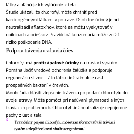
látky a uľahčuje ich vylúčenie z tela.
Štúdie ukázali, že chlorofyl môže chrániť pred
karcinogénnymi látkami v potrave. Osobitne účinný je pri
neutralizácii aflatoxínov, ktoré sa môžu vyskytovať v
obilninách a orieškov. Pravidelná konzumácia môže znížiť
riziko poškodenia DNA.
Podpora trávenia a zdravia čriev
Chlorofyl má
protizápalové účinky
na tráviaci systém.
Pomáha liečiť vredové ochorenia žalúdka a podporuje
regeneráciu slizníc. Táto látka tiež stimuluje rast
prospešných baktérií v črevách.
Mnohí ľudia hlásili zlepšenie trávenia po pridaní chlorofylu do
svojej stravy. Môže pomôcť pri nadúvaní, plynatosti a iných
tráviacich problémoch. Chlorofyl tiež neutralizuje nepríjemné
pachy z úst a tela.
"Pravidelný príjem chlorofylu môže transformovať váš tráviaci
systém a zlepšiť celkovú vitalitu organizmu."