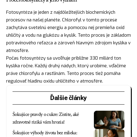
Fotosyntéza je jeden z najdôležitejších biochemických
procesov na našej planéte. Chlorofyl v tomto procese
zachytáva svetelnú energiu a pomocou nej premieňa oxid
uhličitý a vodu na glukózu a kyslík. Tento proces je základom
potravinového reťazca a zároveň hlavným zdrojom kyslíka v
atmosfére.
Počas fotosyntézy sa uvoľňuje približne 330 miliárd ton
kyslíka ročne. Každý druhý nádych, ktorý urobíme, vďačíme
práve chlorofylu a rastlinám. Tento proces tiež pomáha
regulovať hladinu oxidu uhličitého v atmosfére.
Ďalšie články
Šokujúce pravdy o cukre: Zistite, aké
zdravotné riziká vám hrozia!
Šokujúce výhody života bez mlieka: