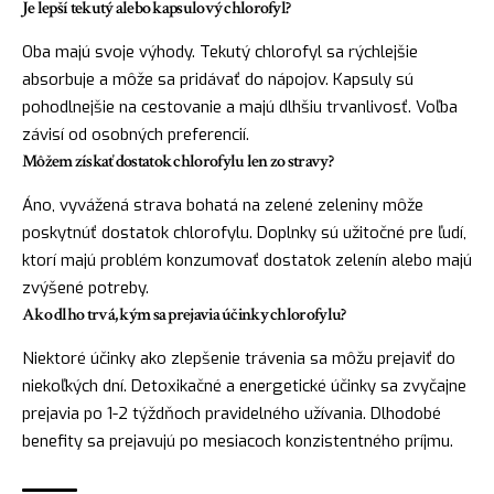
Je lepší tekutý alebo kapsulový chlorofyl?
Oba majú svoje výhody. Tekutý chlorofyl sa rýchlejšie
absorbuje a môže sa pridávať do nápojov. Kapsuly sú
pohodlnejšie na cestovanie a majú dlhšiu trvanlivosť. Voľba
závisí od osobných preferencií.
Môžem získať dostatok chlorofylu len zo stravy?
Áno, vyvážená strava bohatá na zelené zeleniny môže
poskytnúť dostatok chlorofylu. Doplnky sú užitočné pre ľudí,
ktorí majú problém konzumovať dostatok zelenín alebo majú
zvýšené potreby.
Ako dlho trvá, kým sa prejavia účinky chlorofylu?
Niektoré účinky ako zlepšenie trávenia sa môžu prejaviť do
niekoľkých dní. Detoxikačné a energetické účinky sa zvyčajne
prejavia po 1-2 týždňoch pravidelného užívania. Dlhodobé
benefity sa prejavujú po mesiacoch konzistentného príjmu.