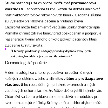
Štúdie naznačujú, že chlorofyl môže mať
protinádorové
vlastnosti
. Laboratórne testy ukázali, že dokáže inhibovať
rast niektorých typov rakovinových buniek. Osobitne sľubné
sú výsledky pri rakovine pečene a hrubého čreva.
Chlorofyl môže tiež zmierniť vedľajšie účinky chemoterapie.
Pomáha chrániť zdravé bunky pred poškodením a podporuje
regeneráciu tkanív. Mnoho onkologických pacientov hlási
zlepšenie kvality života.
"Chlorofyl predstavuje nádejný prírodný doplnok v boji proti
rakovine, hoci ďalší výskum je stále potrebný."
Dermatologické použitie
V dermatológii sa chlorofyl používa na liečbu rôznych
kožných problémov. Jeho
antimikrobiálne a protizápalové
vlastnosti
ho robia účinným pri akné, ekcémoch a iných
zápalových ochoreniach kože. Môže tiež urýchliť hojenie rán.
Chlorofyl sa často pridáva do kozmetických produktov pre
svoje omladzujúce účinky. Krémy a séra s chlorofylom môžu