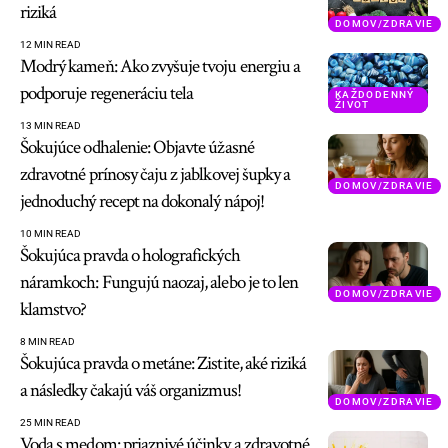
riziká
DOMOV/ZDRAVIE
12 MIN READ
Modrý kameň: Ako zvyšuje tvoju energiu a
podporuje regeneráciu tela
KAŽDODENNÝ
ŽIVOT
13 MIN READ
Šokujúce odhalenie: Objavte úžasné
zdravotné prínosy čaju z jablkovej šupky a
DOMOV/ZDRAVIE
jednoduchý recept na dokonalý nápoj!
10 MIN READ
Šokujúca pravda o holografických
náramkoch: Fungujú naozaj, alebo je to len
DOMOV/ZDRAVIE
klamstvo?
8 MIN READ
Šokujúca pravda o metáne: Zistite, aké riziká
a následky čakajú váš organizmus!
DOMOV/ZDRAVIE
25 MIN READ
Voda s medom: priaznivé účinky a zdravotné