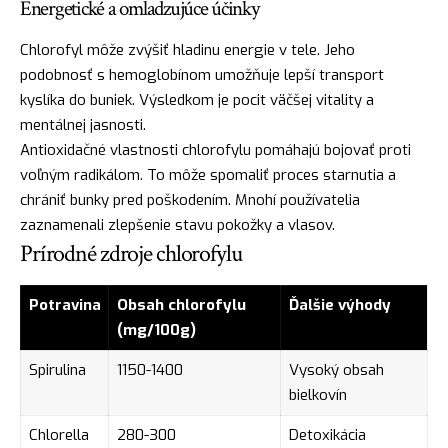
Energetické a omladzujúce účinky
Chlorofyl môže zvýšiť hladinu energie v tele. Jeho
podobnosť s hemoglobínom umožňuje lepší transport
kyslíka do buniek. Výsledkom je pocit väčšej vitality a
mentálnej jasnosti.
Antioxidačné vlastnosti chlorofylu pomáhajú bojovať proti
voľným radikálom. To môže spomaliť proces starnutia a
chrániť bunky pred poškodením. Mnohí používatelia
zaznamenali zlepšenie stavu pokožky a vlasov.
Prírodné zdroje chlorofylu
Potravina
Obsah chlorofylu
Ďalšie výhody
(mg/100g)
Spirulina
1150-1400
Vysoký obsah
bielkovín
Chlorella
280-300
Detoxikácia