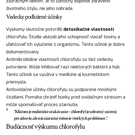
zázračným liekom. Je to užitočný doplnok zdravého
životného štýlu, nie jeho náhrada.
Vedecky podložené účinky
Výskumy skutočne potvrdili
detoxikačné vlastnosti
chlorofylu. Štúdie ukázali jeho schopnosť viazať toxíny a
uľahčovať ich vylúčenie z organizmu. Tento účinok je dobre
dokumentovaný.
Antimikrobiálne vlastnosti chlorofylu sú tiež vedecky
potvrdené. Môže inhibovať rast niektorých baktérií a húb.
Tento účinok sa využíva v medicíne aj kozmetickom
priemysle.
Antioxidačné účinky chlorofylu sú podporené mnohými
štúdiami. Pomáha chrániť bunky pred oxidačným stresom a
môže spomaľovať proces starnutia.
"Kľúčom je realistické očakávanie – chlorofyl je užitočný nástroj
pre zdravie, ale nie zázračné riešenie všetkých problémov."
Budúcnosť výskumu chlorofylu