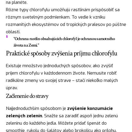
na planéte.
Rôzne typy chlorofylu umožňujú rastlinám prispôsobiť sa
rôznym svetelným podmienkam. To vedie k vzniku
rozmanitých ekosystémov od tropických pralesov po púštne
oblasti.
"Ochrana rastlín obsahujúcich chlorofyl je ochranou samotného
života na Zemi."
Praktické spôsoby zvýšenia príjmu chlorofylu
Existuje množstvo jednoduchých spôsobov, ako zvýšiť
príjem chlorofylu v každodennom živote. Nemusíte robiť
radikálne zmeny vo svojej strave – stačí niekoľko malých
úprav.
Začlenenie do stravy
Najjednoduchším spôsobom je
zvýšenie konzumácie
zelených zelenín
. Snažte sa zaradiť aspoň jednu zelenú
zeleninu do každého jedla. Môžete pridať špenát do
smoothie, rukolu do šalátov alebo brokolicu ako prílohu.