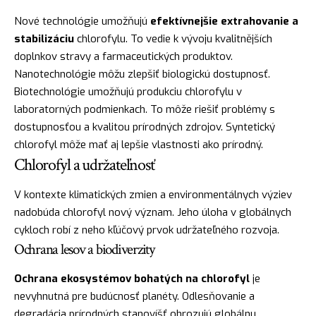
Nové technológie umožňujú
efektívnejšie extrahovanie a
stabilizáciu
chlorofylu. To vedie k vývoju kvalitnějších
doplnkov stravy a farmaceutických produktov.
Nanotechnológie môžu zlepšiť biologickú dostupnosť.
Biotechnológie umožňujú produkciu chlorofylu v
laboratorných podmienkach. To môže riešiť problémy s
dostupnosťou a kvalitou prírodných zdrojov. Syntetický
chlorofyl môže mať aj lepšie vlastnosti ako prírodný.
Chlorofyl a udržateľnosť
V kontexte klimatických zmien a environmentálnych výziev
nadobúda chlorofyl nový význam. Jeho úloha v globálnych
cykloch robí z neho kľúčový prvok udržateľného rozvoja.
Ochrana lesov a biodiverzity
Ochrana ekosystémov bohatých na chlorofyl
je
nevyhnutná pre budúcnosť planéty. Odlesňovanie a
degradácia prírodných stanovíšť ohrozujú globálnu