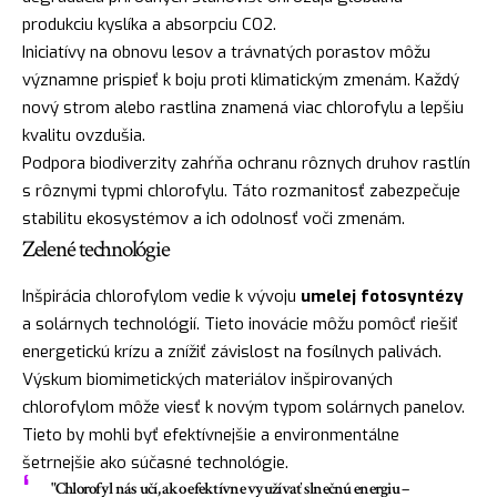
produkciu kyslíka a absorpciu CO2.
Iniciatívy na obnovu lesov a trávnatých porastov môžu
významne prispieť k boju proti klimatickým zmenám. Každý
nový strom alebo rastlina znamená viac chlorofylu a lepšiu
kvalitu ovzdušia.
Podpora biodiverzity zahŕňa ochranu rôznych druhov rastlín
s rôznymi typmi chlorofylu. Táto rozmanitosť zabezpečuje
stabilitu ekosystémov a ich odolnosť voči zmenám.
Zelené technológie
Inšpirácia chlorofylom vedie k vývoju
umelej fotosyntézy
a solárnych technológií. Tieto inovácie môžu pomôcť riešiť
energetickú krízu a znížiť závislost na fosílnych palivách.
Výskum biomimetických materiálov inšpirovaných
chlorofylom môže viesť k novým typom solárnych panelov.
Tieto by mohli byť efektívnejšie a environmentálne
šetrnejšie ako súčasné technológie.
"Chlorofyl nás učí, ako efektívne využívať slnečnú energiu –