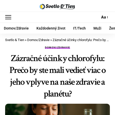
Aa
Domov/Zdravie
Každodenný život
IT/Tech
Muži
Že
Svetlo & Tien
»
Domov/Zdravie
»
Zázračné účinky chlorofylu: Prečo by ste mali vedieť viac o jeho vplyve na naše zdravie a planétu?
DOMOV/ZDRAVIE
Zázračné účinky chlorofylu:
Prečo by ste mali vedieť viac o
jeho vplyve na naše zdravie a
planétu?