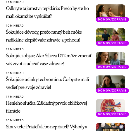
14 MIN READ
Odkryte tajomstvá tepidária: Prečo by ste ho
mali okamžite vyskúšať?
DOMOV/ZDRAVIE
10 MIN READ
Šokujúce dôvody, prečo ranný beh môže
radikálne zlepšiť vaše zdravie a pohodu!
DOMOV/ZDRAVIE
13 MIN READ
Šokujúci objav: Ako Silicea D12 môže zmeniť
váš život a udržať vaše zdravie!
DOMOV/ZDRAVIE
16 MIN READ
Šokujúce účinky teobromínu: Čo by ste mali
vedieť pre svoje zdravie!
DOMOV/ZDRAVIE
17 MIN READ
Henleho slučka: Základný prvok obličkovej
filtrácie
DOMOV/ZDRAVIE
10 MIN READ
Síra v tele: Priateľ alebo nepriateľ? Výhody a