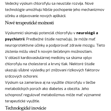
Vedecký výskum chlorofylu sa neustále rozvíja. Nové
technológie umožňujú hlbšie pochopenie jeho mechanizmov
účinku a objavovanie nových aplikácií.
Nové terapeutické možnosti
Výskumníci skúmajú potenciál chlorofylu v
neurológii a
psychiatrii
. Predbežné štúdie naznačujú, že môže mať
neuroprotektívne účinky a podporovať zdravie mozgu. Tieto
zistenia môžu viesť k novým liečebným možnostiam.
V oblasti kardiovaskulárnej medicíny sa skúma vplyv
chlorofylu na cholesterol a krvný tlak. Niektoré štúdie
ukazujú sľubné výsledky pri znižovaní rizikových faktorov
srdcových ochorení.
Výskum sa zameriava aj na využitie chlorofylu v liečbe
metabolických porúch ako diabetes a obezita. Jeho
schopnosť regulovať metabolizmus môže mať významné
terapeutické využitie.
Technologické inovácie