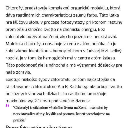
Chlorofyl predstavuje komplexnú organickú molekulu, ktorá
dáva rastlinám ich charakteristickú zelenú farbu. Táto látka
hrá kľúčovú úlohu v procese fotosyntézy, pri ktorom rastliny
premieňajú slnečné svetlo na chemickú energiu. Bez
chlorofylu by život na Zemi, ako ho poznáme, neexistoval.
Molekula chlorofylu obsahuje v centre atóm horčíka, čo ju
robí takmer identickou s hemoglobínom v ľudskej krvi. Jediný
rozdiel je v tom, že hemoglobín má v centre atóm železa.
Táto podobnosť nie je náhodná a má významné dôsledky pre
naše zdravie.
Existuje niekoľko typov chlorofylu, pričom najčastejšie sa
stretávame s chlorofylom A a B. Každý typ absorbuje svetlo
pri rôznych vlnových dĺžkach, čo rastlinám umožňuje
maximálne využiť dostupné slnečné žiarenie.
"Chlorofyl je základom všetkého života na Zemi – bez neho by
neexistovali rastliny, kyslík ani potrava, ktorú potrebujeme na
prežitie."
Proces fotosyntézy a jeho význam