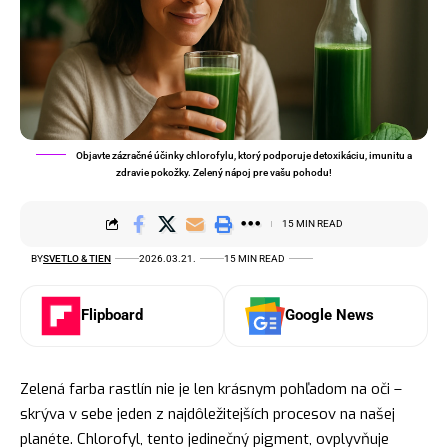
Objavte zázračné účinky chlorofylu, ktorý podporuje detoxikáciu, imunitu a
zdravie pokožky. Zelený nápoj pre vašu pohodu!
15 MIN READ
BY
SVETLO & TIEN
2026.03.21.
15 MIN READ
Flipboard
Google News
Zelená farba rastlín nie je len krásnym pohľadom na oči –
skrýva v sebe jeden z najdôležitejších procesov na našej
planéte. Chlorofyl, tento jedinečný pigment, ovplyvňuje