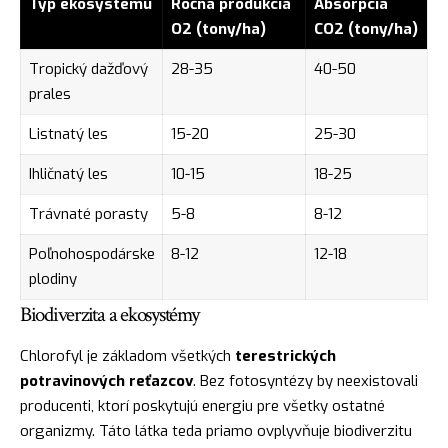
Typ ekosystému
Ročná produkcia
Absorpcia
O2 (tony/ha)
CO2 (tony/ha)
Tropický dažďový
28-35
40-50
prales
Listnatý les
15-20
25-30
Ihličnatý les
10-15
18-25
Trávnaté porasty
5-8
8-12
Poľnohospodárske
8-12
12-18
plodiny
Biodiverzita a ekosystémy
Chlorofyl je základom všetkých
terestrických
potravinových reťazcov
. Bez fotosyntézy by neexistovali
producenti, ktorí poskytujú energiu pre všetky ostatné
organizmy. Táto látka teda priamo ovplyvňuje biodiverzitu