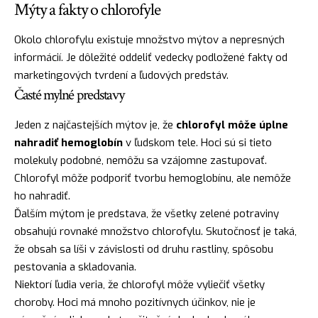
Mýty a fakty o chlorofyle
Okolo chlorofylu existuje množstvo mýtov a nepresných
informácií. Je dôležité oddeliť vedecky podložené fakty od
marketingových tvrdení a ľudových predstáv.
Časté mylné predstavy
Jeden z najčastejších mýtov je, že
chlorofyl môže úplne
nahradiť hemoglobín
v ľudskom tele. Hoci sú si tieto
molekuly podobné, nemôžu sa vzájomne zastupovať.
Chlorofyl môže podporiť tvorbu hemoglobínu, ale nemôže
ho nahradiť.
Ďalším mýtom je predstava, že všetky zelené potraviny
obsahujú rovnaké množstvo chlorofylu. Skutočnosť je taká,
že obsah sa líši v závislosti od druhu rastliny, spôsobu
pestovania a skladovania.
Niektorí ľudia veria, že chlorofyl môže vyliečiť všetky
choroby. Hoci má mnoho pozitívnych účinkov, nie je