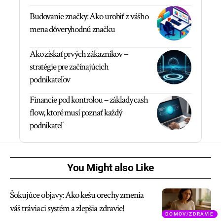
Budovanie značky: Ako urobiť z vášho
mena dôveryhodnú značku
Ako získať prvých zákazníkov –
stratégie pre začínajúcich
podnikateľov
Financie pod kontrolou – základy cash
flow, ktoré musí poznať každý
podnikateľ
You Might also Like
Šokujúce objavy: Ako kešu orechy zmenia
váš tráviaci systém a zlepšia zdravie!
DOMOV/ZDRAVIE