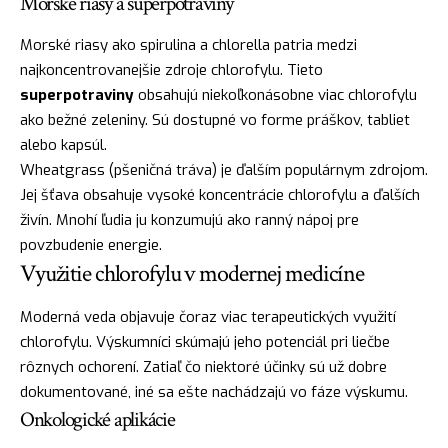
Morské riasy a superpotraviny
Morské riasy ako spirulina a chlorella patria medzi
najkoncentrovanejšie zdroje chlorofylu. Tieto
superpotraviny
obsahujú niekoľkonásobne viac chlorofylu
ako bežné zeleniny. Sú dostupné vo forme práškov, tabliet
alebo kapsúl.
Wheatgrass (pšeničná tráva) je ďalším populárnym zdrojom.
Jej šťava obsahuje vysoké koncentrácie chlorofylu a ďalších
živín. Mnohí ľudia ju konzumujú ako ranný nápoj pre
povzbudenie energie.
Využitie chlorofylu v modernej medicíne
Moderná veda objavuje čoraz viac terapeutických využití
chlorofylu. Výskumníci skúmajú jeho potenciál pri liečbe
rôznych ochorení. Zatiaľ čo niektoré účinky sú už dobre
dokumentované, iné sa ešte nachádzajú vo fáze výskumu.
Onkologické aplikácie