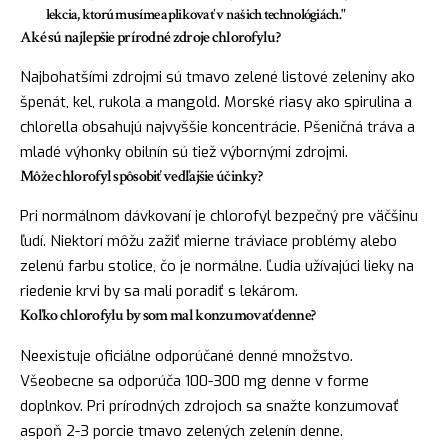
lekcia, ktorú musíme aplikovať v našich technológiách."
Aké sú najlepšie prírodné zdroje chlorofylu?
Najbohatšími zdrojmi sú tmavo zelené listové zeleniny ako
špenát, kel, rukola a mangold. Morské riasy ako spirulina a
chlorella obsahujú najvyššie koncentrácie. Pšeničná tráva a
mladé výhonky obilnín sú tiež výbornými zdrojmi.
Môže chlorofyl spôsobiť vedľajšie účinky?
Pri normálnom dávkovaní je chlorofyl bezpečný pre väčšinu
ľudí. Niektorí môžu zažiť mierne tráviace problémy alebo
zelenú farbu stolice, čo je normálne. Ľudia užívajúci lieky na
riedenie krvi by sa mali poradiť s lekárom.
Koľko chlorofylu by som mal konzumovať denne?
Neexistuje oficiálne odporúčané denné množstvo.
Všeobecne sa odporúča 100-300 mg denne v forme
doplnkov. Pri prírodných zdrojoch sa snažte konzumovať
aspoň 2-3 porcie tmavo zelených zelenín denne.