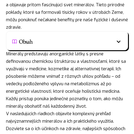
a objavuje pritom fascinujúci svet minerálov. Tieto prírodné
poklady, ktoré sa formovali tisícky rokov v útrobách Zeme,
môžu ponúknuť nečakané benefity pre naše fyzické i duševné
zdravie.
Obsah
Minerály predstavujú anorganické látky s presne
definovanou chemickou štruktúrou a vlastnosťami, ktoré sa
využívajú v medicíne, kozmetike aj alternatívnej terapii. Ich
pôsobenie môžeme vnímať z rôznych uhlov pohľadu – od
vedecky podloženého vplyvu na metabolizmus až po
energetické vlastnosti, ktoré oceňuje holistická medicína.
Každý prístup ponúka jedinečné poznatky o tom, ako môžu
minerály obohatiť náš každodenný život.
V nasledujúcich riadkoch objavíte komplexný prehľad
najvýznamnejších minerálov a ich praktického využitia.
Dozviete sa o ich účinkoch na zdravie, najlepších spôsoboch