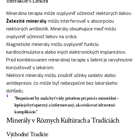
Interakcie s Liekmi
Minerálna terapia môže ovplyvniť účinnosť niektorých liekov.
Železité minerály
môžu interferovať s absorpciou
niektorých antibiotík. Minerály obsahujúce meď môžu
ovplyvniť účinnosť liekov na srdce.
Magnetické minerály môžu ovplyvniť funkciu
kardiostimulátora alebo iných elektronických implantátov.
Pred kombinovaním minerálnej terapie s liekmi je nevyhnutné
konzultovať s lekárom.
Niektoré minerály môžu zosilniť účinky sedatív alebo
antidepresív, čo môže byť nebezpečné bez lekárskeho
dohľadu.
"Bezpečnosť by mala byť vždy prioritou pri práci s minerálmi –
lepšie je byť opatrný a informovaný, ako riskovať zdravotné
komplikácie."
Minerály v Rôznych Kultúrach a Tradíciách
Východné Tradície