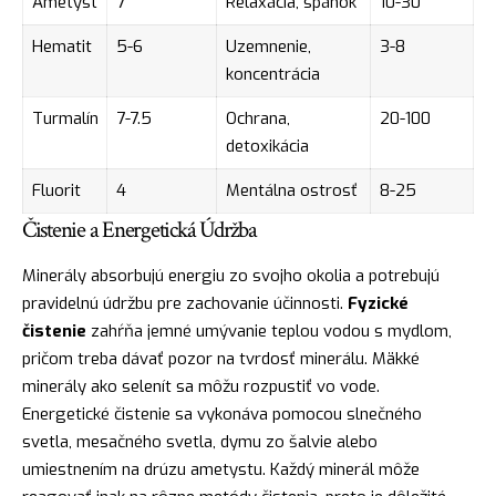
Ametyst
7
Relaxácia, spánok
10-30
Hematit
5-6
Uzemnenie,
3-8
koncentrácia
Turmalín
7-7.5
Ochrana,
20-100
detoxikácia
Fluorit
4
Mentálna ostrosť
8-25
Čistenie a Energetická Údržba
Minerály absorbujú energiu zo svojho okolia a potrebujú
pravidelnú údržbu pre zachovanie účinnosti.
Fyzické
čistenie
zahŕňa jemné umývanie teplou vodou s mydlom,
pričom treba dávať pozor na tvrdosť minerálu. Mäkké
minerály ako selenít sa môžu rozpustiť vo vode.
Energetické čistenie sa vykonáva pomocou slnečného
svetla, mesačného svetla, dymu zo šalvie alebo
umiestnením na drúzu ametystu. Každý minerál môže