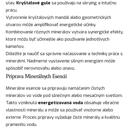
stav.
Kryštálové gule
sa používajú na skrying a intuičnú
prácu.
Vytvorenie kryštálových mandál alebo geometrických
útvarov môže amplifikovať energetické účinky.
Kombinovanie rôznych minerálov vytvára synergické efekty,
ktoré môžu byť účinnejšie ako používanie jednotlivých
kameňov.
Dôležité je naučiť sa správne načasovanie a techniky práce s
minerálmi. Nadmerné vystavenie silným energiám môže
spôsobiť nerovnováhu alebo únavu.
Príprava Minerálnych Esencií
Minerálne esencie sa pripravujú namáčaním čistých
minerálov vo vode pod slnečným alebo mesačným svetlom.
Takto vzniknutá
energetizovaná voda
obsahuje vibračné
vlastnosti minerálu a môže sa používať vnútorne alebo
externe. Proces prípravy vyžaduje čisté minerály a kvalitnú
pramenitú vodu.