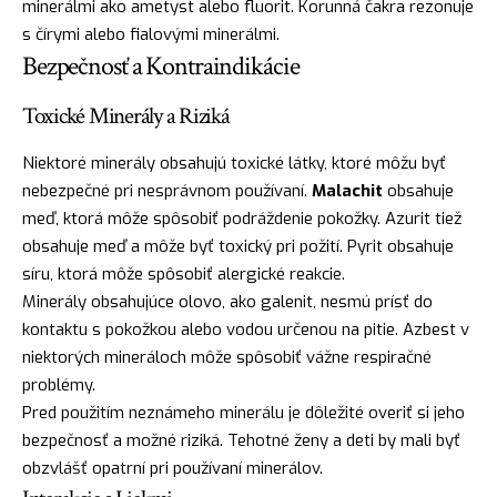
minerálmi ako ametyst alebo fluorit. Korunná čakra rezonuje
s čírymi alebo fialovými minerálmi.
Bezpečnosť a Kontraindikácie
Toxické Minerály a Riziká
Niektoré minerály obsahujú toxické látky, ktoré môžu byť
nebezpečné pri nesprávnom používaní.
Malachit
obsahuje
meď, ktorá môže spôsobiť podráždenie pokožky. Azurit tiež
obsahuje meď a môže byť toxický pri požití. Pyrit obsahuje
síru, ktorá môže spôsobiť alergické reakcie.
Minerály obsahujúce olovo, ako galenit, nesmú prísť do
kontaktu s pokožkou alebo vodou určenou na pitie. Azbest v
niektorých mineráloch môže spôsobiť vážne respiračné
problémy.
Pred použitím neznámeho minerálu je dôležité overiť si jeho
bezpečnosť a možné riziká. Tehotné ženy a deti by mali byť
obzvlášť opatrní pri používaní minerálov.