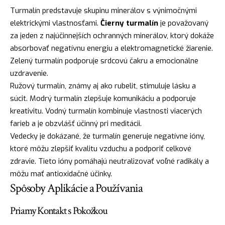
Turmalín predstavuje skupinu minerálov s výnimočnými
elektrickými vlastnosťami.
Čierny turmalín
je považovaný
za jeden z najúčinnejších ochranných minerálov, ktorý dokáže
absorbovať negatívnu energiu a elektromagnetické žiarenie.
Zelený turmalín podporuje srdcovú čakru a emocionálne
uzdravenie.
Ružový turmalín, známy aj ako rubelit, stimuluje lásku a
súcit. Modrý turmalín zlepšuje komunikáciu a podporuje
kreativitu. Vodný turmalín kombinuje vlastnosti viacerých
farieb a je obzvlášť účinný pri meditácii.
Vedecky je dokázané, že turmalín generuje negatívne ióny,
ktoré môžu zlepšiť kvalitu vzduchu a podporiť celkové
zdravie. Tieto ióny pomáhajú neutralizovať voľné radikály a
môžu mať antioxidačné účinky.
Spôsoby Aplikácie a Používania
Priamy Kontakt s Pokožkou