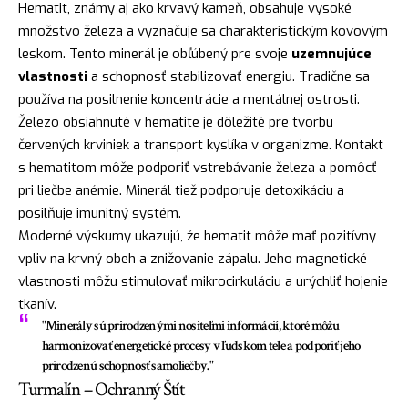
Hematit, známy aj ako krvavý kameň, obsahuje vysoké
množstvo železa a vyznačuje sa charakteristickým kovovým
leskom. Tento minerál je obľúbený pre svoje
uzemnujúce
vlastnosti
a schopnosť stabilizovať energiu. Tradične sa
používa na posilnenie koncentrácie a mentálnej ostrosti.
Železo obsiahnuté v hematite je dôležité pre tvorbu
červených krviniek a transport kyslíka v organizme. Kontakt
s hematitom môže podporiť vstrebávanie železa a pomôcť
pri liečbe anémie. Minerál tiež podporuje detoxikáciu a
posilňuje imunitný systém.
Moderné výskumy ukazujú, že hematit môže mať pozitívny
vpliv na krvný obeh a znižovanie zápalu. Jeho magnetické
vlastnosti môžu stimulovať mikrocirkuláciu a urýchliť hojenie
tkanív.
"Minerály sú prirodzenými nositeľmi informácií, ktoré môžu
harmonizovať energetické procesy v ľudskom tele a podporiť jeho
prirodzenú schopnosť samoliečby."
Turmalín – Ochranný Štít