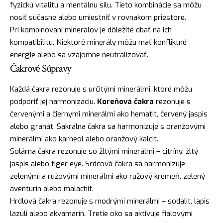
fyzickú vitalitu a mentálnu silu. Tieto kombinácie sa môžu
nosiť súčasne alebo umiestniť v rovnakom priestore.
Pri kombinovaní minerálov je dôležité dbať na ich
kompatibilitu. Niektoré minerály môžu mať konfliktné
energie alebo sa vzájomne neutralizovať.
Čakrové Súpravy
Každá čakra rezonuje s určitými minerálmi, ktoré môžu
podporiť jej harmonizáciu.
Koreňová čakra
rezonuje s
červenými a čiernymi minerálmi ako hematit, červený jaspis
alebo granát. Sakrálna čakra sa harmonizuje s oranžovými
minerálmi ako karneol alebo oranžový kalcit.
Solárna čakra rezonuje so žltými minerálmi – citríny, žltý
jaspis alebo tiger eye. Srdcová čakra sa harmonizuje
zelenými a ružovými minerálmi ako ružový kremeň, zelený
aventurín alebo malachit.
Hrdlová čakra rezonuje s modrými minerálmi – sodalit, lapis
lazuli alebo akvamarín. Tretie oko sa aktivuje fialovými