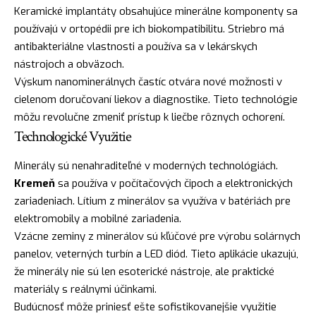
Keramické implantáty obsahujúce minerálne komponenty sa
používajú v ortopédii pre ich biokompatibilitu. Striebro má
antibakteriálne vlastnosti a používa sa v lekárskych
nástrojoch a obväzoch.
Výskum nanominerálnych častíc otvára nové možnosti v
cielenom doručovaní liekov a diagnostike. Tieto technológie
môžu revolučne zmeniť prístup k liečbe rôznych ochorení.
Technologické Využitie
Minerály sú nenahraditeľné v moderných technológiách.
Kremeň
sa používa v počítačových čipoch a elektronických
zariadeniach. Lítium z minerálov sa využíva v batériách pre
elektromobily a mobilné zariadenia.
Vzácne zeminy z minerálov sú kľúčové pre výrobu solárnych
panelov, veterných turbín a LED diód. Tieto aplikácie ukazujú,
že minerály nie sú len esoterické nástroje, ale praktické
materiály s reálnymi účinkami.
Budúcnosť môže priniesť ešte sofistikovanejšie využitie