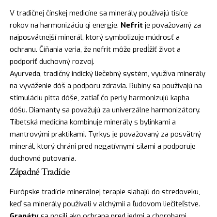
V tradičnej čínskej medicíne sa minerály používajú tisíce
rokov na harmonizáciu qi energie.
Nefrit
je považovaný za
najposvätnejší minerál, ktorý symbolizuje múdrosť a
ochranu. Číňania veria, že nefrit môže predĺžiť život a
podporiť duchovný rozvoj.
Ayurveda, tradičný indický liečebný systém, využíva minerály
na vyváženie dóš a podporu zdravia. Rubíny sa používajú na
stimuláciu pitta dóše, zatiaľ čo perly harmonizujú kapha
dóšu. Diamanty sa považujú za univerzálne harmonizátory.
Tibetská medicína kombinuje minerály s bylinkami a
mantrovými praktikami. Tyrkys je považovaný za posvätný
minerál, ktorý chráni pred negatívnymi silami a podporuje
duchovné putovania.
Západné Tradície
Európske tradície minerálnej terapie siahajú do stredoveku,
keď sa minerály používali v alchýmii a ľudovom liečiteľstve.
Granáty
sa nosili ako ochrana pred jedmi a chorobami.