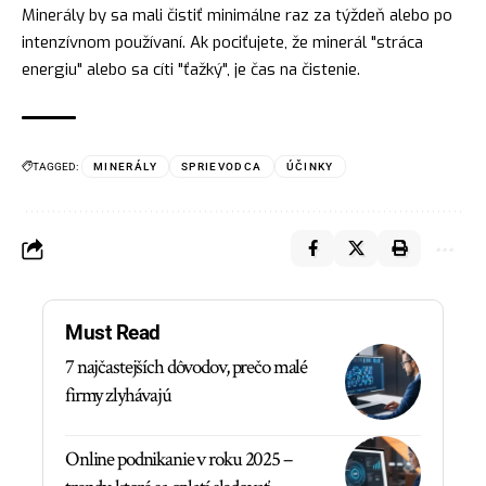
Minerály by sa mali čistiť minimálne raz za týždeň alebo po
intenzívnom používaní. Ak pociťujete, že minerál "stráca
energiu" alebo sa cíti "ťažký", je čas na čistenie.
TAGGED:
MINERÁLY
SPRIEVODCA
ÚČINKY
Must Read
7 najčastejších dôvodov, prečo malé
firmy zlyhávajú
Online podnikanie v roku 2025 –