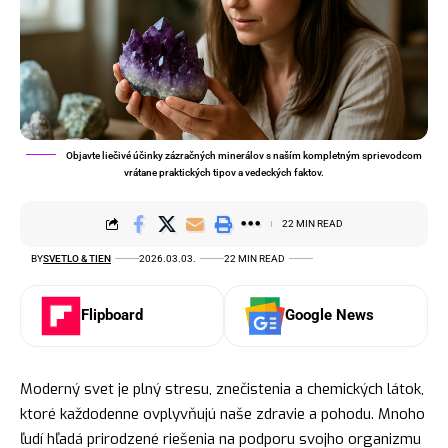
Objavte liečivé účinky zázračných minerálov s naším kompletným sprievodcom
vrátane praktických tipov a vedeckých faktov.
22 MIN READ
BY
SVETLO & TIEN
2026.03.03.
22 MIN READ
Flipboard
Google News
Moderný svet je plný stresu, znečistenia a chemických látok,
ktoré každodenne ovplyvňujú naše zdravie a pohodu. Mnoho
ľudí hľadá prirodzené riešenia na podporu svojho organizmu