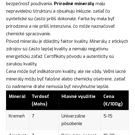
bezpečnosť používania.
Prírodné minerály
majú
nepravidelnú štruktúru a obsahujú inklúzie, zatiaľ čo
syntetické sú často príliš dokonalé. Farba by mala byť
prirodzená a nie príliš intenzívna, čo môže naznačovať
chemické spracovanie.
Pôvod minerálu je dôležitý faktor kvality. Minerály z etických
zdrojov sú často lepšej kvality a nemajú negatívnu
energetickú záťaž. Certifikáty pôvodu a autenticity sú
zárukou kvality.
Cena môže byť indikátorom kvality, ale nie vždy. Veľmi lacné
minerály môžu byť falošné alebo chemicky ošetrené, zatiaľ
čo nadmerne drahé nemusia byť nevyhnutne lepšie.
Minerál
Tvrdosť
Hlavné využitie
Cena
(Mohs)
(€/100g)
Kremeň
7
Univerzálne
5-15
pôsobenie