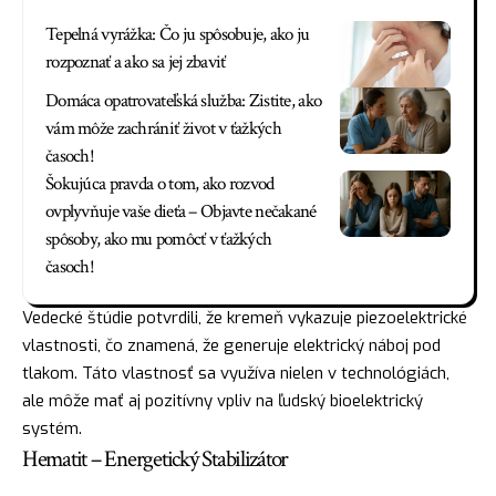
Tepelná vyrážka: Čo ju spôsobuje, ako ju
rozpoznať a ako sa jej zbaviť
Domáca opatrovateľská služba: Zistite, ako
vám môže zachrániť život v ťažkých
časoch!
Šokujúca pravda o tom, ako rozvod
ovplyvňuje vaše dieťa – Objavte nečakané
spôsoby, ako mu pomôcť v ťažkých
časoch!
Vedecké štúdie potvrdili, že kremeň vykazuje piezoelektrické
vlastnosti, čo znamená, že generuje elektrický náboj pod
tlakom. Táto vlastnosť sa využíva nielen v technológiách,
ale môže mať aj pozitívny vpliv na ľudský bioelektrický
systém.
Hematit – Energetický Stabilizátor