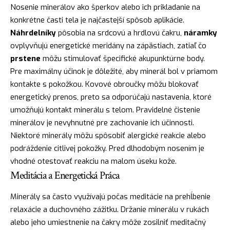
Nosenie minerálov ako šperkov alebo ich prikladanie na
konkrétne časti tela je najčastejší spôsob aplikácie.
Náhrdelníky
pôsobia na srdcovú a hrdlovú čakru,
náramky
ovplyvňujú energetické meridány na zápästiach, zatiaľ čo
prstene
môžu stimulovať špecifické akupunktúrne body.
Pre maximálny účinok je dôležité, aby minerál bol v priamom
kontakte s pokožkou. Kovové obroučky môžu blokovať
energetický prenos, preto sa odporúčajú nastavenia, ktoré
umožňujú kontakt minerálu s telom. Pravidelné čistenie
minerálov je nevyhnutné pre zachovanie ich účinnosti.
Niektoré minerály môžu spôsobiť alergické reakcie alebo
podráždenie citlivej pokožky. Pred dlhodobým nosením je
vhodné otestovať reakciu na malom úseku kože.
Meditácia a Energetická Práca
Minerály sa často využívajú počas meditácie na prehĺbenie
relaxácie a duchovného zážitku. Držanie minerálu v rukách
alebo jeho umiestnenie na čakry môže zosilniť meditačný