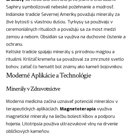
Saphíry symbolizovali nebeské požehnanie a múdrosť.
Indiánske tradície Severnej Ameriky považujú minerály za
živé bytosti s vlastnou dušou. Tyrkysy sa používajú v
ceremoniálnych rituáloch a považujú sa za most medzi
zemou a nebom. Obsidián sa využíva na duchovné čistenie a
ochranu.
Keltské tradície spájajú minerály s prírodnou mágiou a
rituálmi. Krištáľ kremeňa sa považoval za zmrznuté svetlo
bohov, zatiaľ čo hematit bol známy ako kameň bojovníkov.
Moderné Aplikácie a Technológie
Minerály v Zdravotníctve
Moderná medicína začína uznávať potenciál minerálov v
terapeutických aplikáciách.
Magnetoterapia
využíva
magnetické minerály na liečbu bolesti kĺbov a podporu
hojenia. Litotripsia používa ultrazvukové vlny na drvenie
obličkových kameňov.