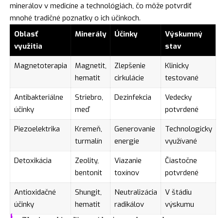
minerálov v medicíne a technológiách, čo môže potvrdiť
mnohé tradičné poznatky o ich účinkoch.
Oblasť
Minerály
Účinky
Výskumný
využitia
stav
Magnetoterapia
Magnetit,
Zlepšenie
Klinicky
hematit
cirkulácie
testované
Antibakteriálne
Striebro,
Dezinfekcia
Vedecky
účinky
meď
potvrdené
Piezoelektrika
Kremeň,
Generovanie
Technologicky
turmalín
energie
využívané
Detoxikácia
Zeolity,
Viazanie
Čiastočne
bentonit
toxínov
potvrdené
Antioxidačné
Shungit,
Neutralizácia
V štádiu
účinky
hematit
radikálov
výskumu