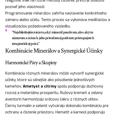
reagovať inak na rôzne metódy čistenia, preto je dôležité
poznať jeho vlastnosti.
Programovanie minerálov zahŕňa nastavenie konkrétneho
zámeru alebo účelu. Tento proces sa vykonáva meditáciou a
vizualizáciou požadovaného výsledku.
"Najdôležitejšie nie je to, aký minerál používate, ale s akým
zámerom a úctou k jeho prirodzenej podstate pristupujete k
terapeutickej práci."
Kombinácie Minerálov a Synergické Účinky
Harmonické Páry a Skupiny
Kombinácia rôznych minerálov môže vytvoriť synergické
účinky, ktoré sú silnejšie ako pôsobenie jednotlivých
kameňov.
Ametyst a citríny
spolu podporujú duchovný
rozvoj a materiálnu prosperitu. Ružový kremeň a zelený
aventurín harmonizujú srdcovú čakru z rôznych uhlov.
Čierny turmalín a selenít vytvárajú dokonalú kombináciu pre
ochranu a čistenie priestoru. Hematit a karneol podporujú