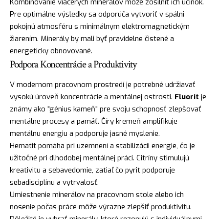
Kombinovanie viacerých minerálov môže zosilniť ich účinok.
Pre optimálne výsledky sa odporúča vytvoriť v spálni
pokojnú atmosféru s minimálnym elektromagnetickým
žiarením. Minerály by mali byť pravidelne čistené a
energeticky obnovované.
Podpora Koncentrácie a Produktivity
V modernom pracovnom prostredí je potrebné udržiavať
vysokú úroveň koncentrácie a mentálnej ostrosti.
Fluorit
je
známy ako "génius kameň" pre svoju schopnosť zlepšovať
mentálne procesy a pamäť. Číry kremeň amplifikuje
mentálnu energiu a podporuje jasné myslenie.
Hematit pomáha pri uzemnení a stabilizácii energie, čo je
užitočné pri dlhodobej mentálnej práci. Citríny stimulujú
kreativitu a sebavedomie, zatiaľ čo pyrit podporuje
sebadisciplínu a vytrvalosť.
Umiestnenie minerálov na pracovnom stole alebo ich
nosenie počas práce môže výrazne zlepšiť produktivitu.