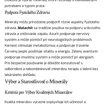
Dôležité je vybrať minerály, ktoré rezonujú s individuálnymi
potrebami a typom práce.
Podpora Fyzického Zdravia
Minerály môžu prirodzene podporiť rôzne aspekty fyzického
zdravia.
Malachit
sa tradične používa na podporu srdcového
zdravia a znižovanie zápalu. Azurit podporuje nervový
systém a môže pomôcť pri neurologických problémoch.
Karneol stimuluje metabolizmus a podporuje trávenie.
Červený jaspis posilňuje vitalitu a energiu. Zelený aventurín
podporuje imunitný systém a môže pomôcť pri alergiách.
Pre bezpečné používanie je dôležité konzultovať s
odborníkmi a nekombininovať minerálnu terapiu s liekmi bez
lekárskeho dohľadu.
Výber a Starostlivosť o Minerály
Kritériá pre Výber Kvalitných Minerálov
Kvalita minerálov výrazne ovplyvňuje ich účinnosť a