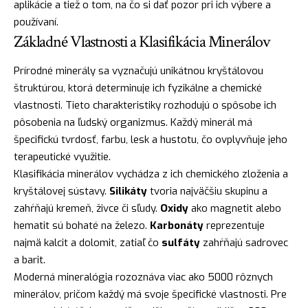
aplikácie a tiež o tom, na čo si dať pozor pri ich výbere a
používaní.
Základné Vlastnosti a Klasifikácia Minerálov
Prírodné minerály sa vyznačujú unikátnou kryštálovou
štruktúrou, ktorá determinuje ich fyzikálne a chemické
vlastnosti. Tieto charakteristiky rozhodujú o spôsobe ich
pôsobenia na ľudský organizmus. Každý minerál má
špecifickú tvrdosť, farbu, lesk a hustotu, čo ovplyvňuje jeho
terapeutické využitie.
Klasifikácia minerálov vychádza z ich chemického zloženia a
kryštálovej sústavy.
Silikáty
tvoria najväčšiu skupinu a
zahŕňajú kremeň, živce či sľudy.
Oxidy
ako magnetit alebo
hematit sú bohaté na železo.
Karbonáty
reprezentuje
najmä kalcit a dolomit, zatiaľ čo
sulfáty
zahŕňajú sadrovec
a barit.
Moderná mineralógia rozoznáva viac ako 5000 rôznych
minerálov, pričom každý má svoje špecifické vlastnosti. Pre