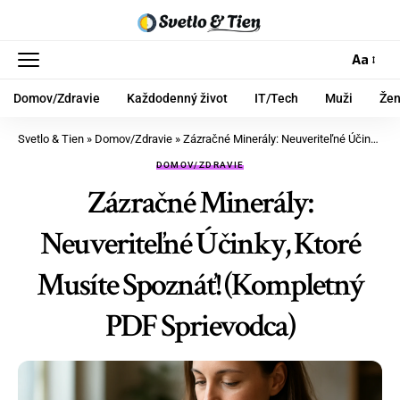
Aa
Domov/Zdravie
Každodenný život
IT/Tech
Muži
Že
Svetlo & Tien
»
Domov/Zdravie
»
Zázračné Minerály: Neuveriteľné Účinky, Ktoré Musíte Spoznáť! (Kompletný PDF Sprievodca)
DOMOV/ZDRAVIE
Zázračné Minerály:
Neuveriteľné Účinky, Ktoré
Musíte Spoznáť! (Kompletný
PDF Sprievodca)