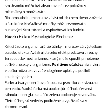
smithsonitu môžu byť absorbované cez pokožku v
minimálnych množstvách.
Biokompatibilita minerálov závisí od ich chemického zloženia
a štruktúry. Kryštálové mriežky môžu rezonovať s
bunkovými štruktúrami a ovplyvňovať ich funkciu.
Placebo Efekt a Psychologické Pôsobenie
Kritici často argumentujú, že účinky minerálov sú výsledkom
placebo efektu. Avšak aj placebo efekt predstavuje reálny
terapeutický mechanizmus, ktorý môže spustiť prirodzené
liečivé procesy v organizme.
Pozitívne očakávania
a viera
v liečbu môžu aktivovať endogénne opioidy a posilniť
imunitný systém.
Farby a tvary minerálov pôsobia na psychiku cez vizuálnu
percepciu. Modrá farba má upokojujúci účinok, červená
stimuluje energiu, zatiaľ čo zelená podporuje rovnováhu.
Tieto účinky sú vedecky podložené a využívajú sa v
chromoterapii.