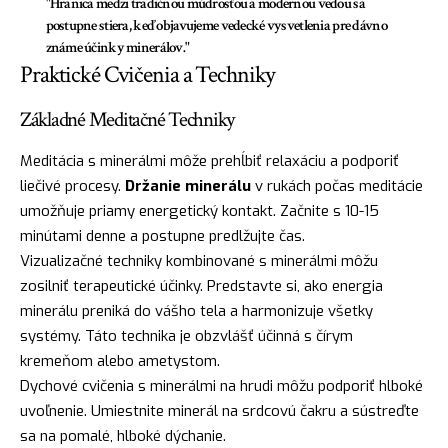
"Hranica medzi tradičnou múdrosťou a modernou vedou sa
postupne stiera, keď objavujeme vedecké vysvetlenia pre dávno
známe účinky minerálov."
Praktické Cvičenia a Techniky
Základné Meditačné Techniky
Meditácia s minerálmi môže prehĺbiť relaxáciu a podporiť
liečivé procesy.
Držanie minerálu
v rukách počas meditácie
umožňuje priamy energetický kontakt. Začnite s 10-15
minútami denne a postupne predlžujte čas.
Vizualizačné techniky kombinované s minerálmi môžu
zosilniť terapeutické účinky. Predstavte si, ako energia
minerálu preniká do vášho tela a harmonizuje všetky
systémy. Táto technika je obzvlášť účinná s čírym
kremeňom alebo ametystom.
Dychové cvičenia s minerálmi na hrudi môžu podporiť hlboké
uvoľnenie. Umiestnite minerál na srdcovú čakru a sústreďte
sa na pomalé, hlboké dýchanie.