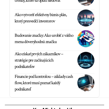
trendy, ktoré sa oplatí sledovať
Ako vytvoriť efektívny biznis plán,
ktorý presvedčí investorov
Budovanie značky: Ako urobiť z vášho
mena dôveryhodnú značku
Ako získať prvých zákazníkov –
stratégie pre začínajúcich
podnikateľov
Financie pod kontrolou – základy cash
flow, ktoré musí poznať každý
podnikateľ