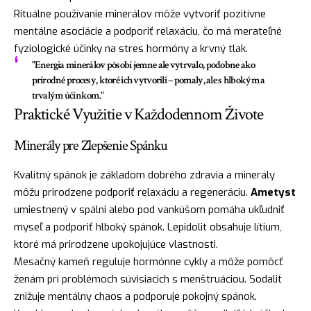
Rituálne používanie minerálov môže vytvoriť pozitívne
mentálne asociácie a podporiť relaxáciu, čo má merateľné
fyziologické účinky na stres hormóny a krvný tlak.
"Energia minerálov pôsobí jemne ale vytrvalo, podobne ako
prírodné procesy, ktoré ich vytvorili – pomaly, ale s hlbokým a
trvalým účinkom."
Praktické Využitie v Každodennom Živote
Minerály pre Zlepšenie Spánku
Kvalitný spánok je základom dobrého zdravia a minerály
môžu prirodzene podporiť relaxáciu a regeneráciu.
Ametyst
umiestnený v spálni alebo pod vankúšom pomáha ukľudniť
myseľ a podporiť hlboký spánok. Lepidolit obsahuje lítium,
ktoré má prirodzene upokojujúce vlastnosti.
Mesačný kameň reguluje hormónne cykly a môže pomôcť
ženám pri problémoch súvisiacich s menštruáciou. Sodalit
znižuje mentálny chaos a podporuje pokojný spánok.