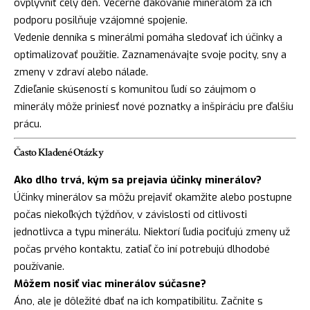
ovplyvniť celý deň. Večerné ďakovanie minerálom za ich
podporu posilňuje vzájomné spojenie.
Vedenie denníka s minerálmi pomáha sledovať ich účinky a
optimalizovať použitie. Zaznamenávajte svoje pocity, sny a
zmeny v zdraví alebo nálade.
Zdieľanie skúseností s komunitou ľudí so záujmom o
minerály môže priniesť nové poznatky a inšpiráciu pre ďalšiu
prácu.
Často Kladené Otázky
Ako dlho trvá, kým sa prejavia účinky minerálov?
Účinky minerálov sa môžu prejaviť okamžite alebo postupne
počas niekoľkých týždňov, v závislosti od citlivosti
jednotlivca a typu minerálu. Niektorí ľudia pociťujú zmeny už
počas prvého kontaktu, zatiaľ čo iní potrebujú dlhodobé
používanie.
Môžem nosiť viac minerálov súčasne?
Áno, ale je dôležité dbať na ich kompatibilitu. Začnite s