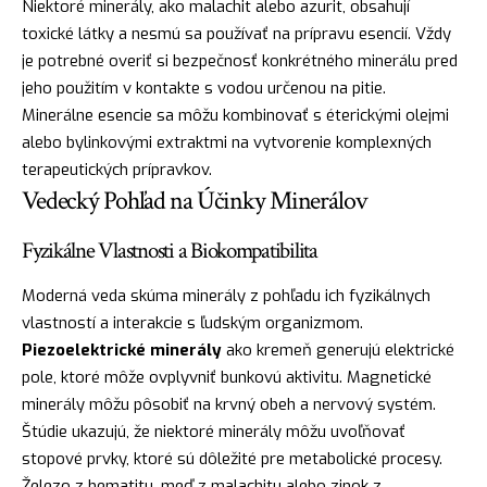
Niektoré minerály, ako malachit alebo azurit, obsahují
toxické látky a nesmú sa používať na prípravu esencií. Vždy
je potrebné overiť si bezpečnosť konkrétného minerálu pred
jeho použitím v kontakte s vodou určenou na pitie.
Minerálne esencie sa môžu kombinovať s éterickými olejmi
alebo bylinkovými extraktmi na vytvorenie komplexných
terapeutických prípravkov.
Vedecký Pohľad na Účinky Minerálov
Fyzikálne Vlastnosti a Biokompatibilita
Moderná veda skúma minerály z pohľadu ich fyzikálnych
vlastností a interakcie s ľudským organizmom.
Piezoelektrické minerály
ako kremeň generujú elektrické
pole, ktoré môže ovplyvniť bunkovú aktivitu. Magnetické
minerály môžu pôsobiť na krvný obeh a nervový systém.
Štúdie ukazujú, že niektoré minerály môžu uvoľňovať
stopové prvky, ktoré sú dôležité pre metabolické procesy.
Železo z hematitu, meď z malachitu alebo zinok z