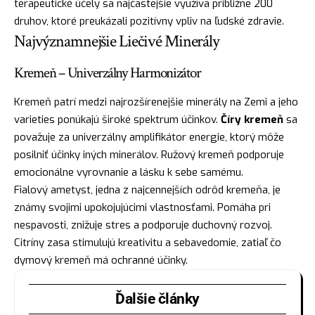
terapeutické účely sa najčastejšie využíva približne 200
druhov, ktoré preukázali pozitívny vpliv na ľudské zdravie.
Najvýznamnejšie Liečivé Minerály
Kremeň – Univerzálny Harmonizátor
Kremeň patrí medzi najrozšírenejšie minerály na Zemi a jeho
varieties ponúkajú široké spektrum účinkov.
Číry kremeň
sa
považuje za univerzálny amplifikátor energie, ktorý môže
posilniť účinky iných minerálov. Ružový kremeň podporuje
emocionálne vyrovnanie a lásku k sebe samému.
Fialový ametyst, jedna z najcennejších odrôd kremeňa, je
známy svojimi upokojujúcimi vlastnosťami. Pomáha pri
nespavosti, znižuje stres a podporuje duchovný rozvoj.
Citríny zasa stimulujú kreativitu a sebavedomie, zatiaľ čo
dymový kremeň má ochranné účinky.
Ďalšie články