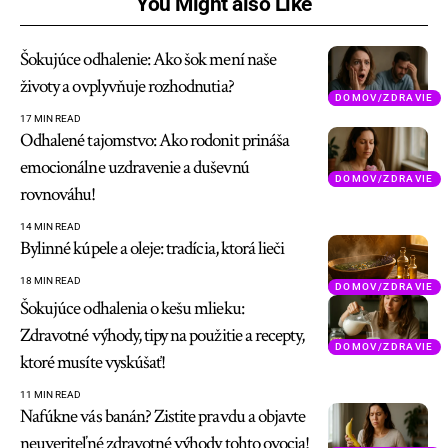
You Might also Like
Šokujúce odhalenie: Ako šok mení naše
životy a ovplyvňuje rozhodnutia?
DOMOV/ZDRAVIE
17 MIN READ
Odhalené tajomstvo: Ako rodonit prináša
emocionálne uzdravenie a duševnú
DOMOV/ZDRAVIE
rovnováhu!
14 MIN READ
Bylinné kúpele a oleje: tradícia, ktorá lieči
18 MIN READ
DOMOV/ZDRAVIE
Šokujúce odhalenia o kešu mlieku:
Zdravotné výhody, tipy na použitie a recepty,
DOMOV/ZDRAVIE
ktoré musíte vyskúšať!
11 MIN READ
Nafúkne vás banán? Zistite pravdu a objavte
neuveriteľné zdravotné výhody tohto ovocia!