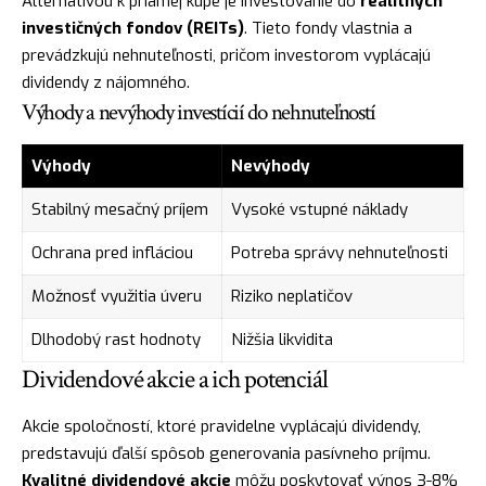
Alternatívou k priamej kúpe je investovanie do
realitných
investičných fondov (REITs)
. Tieto fondy vlastnia a
prevádzkujú nehnuteľnosti, pričom investorom vyplácajú
dividendy z nájomného.
Výhody a nevýhody investícií do nehnuteľností
Výhody
Nevýhody
Stabilný mesačný príjem
Vysoké vstupné náklady
Ochrana pred infláciou
Potreba správy nehnuteľnosti
Možnosť využitia úveru
Riziko neplatičov
Dlhodobý rast hodnoty
Nižšia likvidita
Dividendové akcie a ich potenciál
Akcie spoločností, ktoré pravidelne vyplácajú dividendy,
predstavujú ďalší spôsob generovania pasívneho príjmu.
Kvalitné dividendové akcie
môžu poskytovať výnos 3-8%