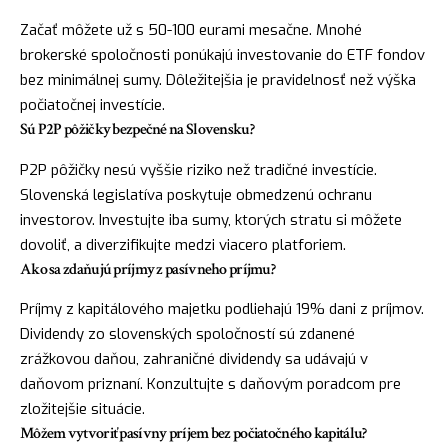
Začať môžete už s 50-100 eurami mesačne. Mnohé
brokerské spoločnosti ponúkajú investovanie do ETF fondov
bez minimálnej sumy. Dôležitejšia je pravidelnosť než výška
počiatočnej investície.
Sú P2P pôžičky bezpečné na Slovensku?
P2P pôžičky nesú vyššie riziko než tradičné investície.
Slovenská legislatíva poskytuje obmedzenú ochranu
investorov. Investujte iba sumy, ktorých stratu si môžete
dovoliť, a diverzifikujte medzi viacero platforiem.
Ako sa zdaňujú príjmy z pasívneho príjmu?
Príjmy z kapitálového majetku podliehajú 19% dani z príjmov.
Dividendy zo slovenských spoločností sú zdanené
zrážkovou daňou, zahraničné dividendy sa udávajú v
daňovom priznaní. Konzultujte s daňovým poradcom pre
zložitejšie situácie.
Môžem vytvoriť pasívny príjem bez počiatočného kapitálu?