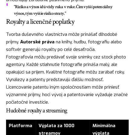
"Riziko a výnos idú vždy ruka v ruke. Čím vyšší potenciálny
výnos, tým vyššie riziko straty."
Royalty a licenčné poplatky
Tvorba duševného vlastníctva môže prinášať dlhodobé
príjmy.
Autorské práva
na knihy, hudbu, fotografiu alebo
softvér generujú royalty po celé desaťročia.
Fotografovia môžu predávať svoje snímky cez stock photo
agentúry. Každé stiahnutie fotografie prináša malý, ale
opakujúci sa príjem. Kvalitné fotografie môžu zarábať roky.
Vynálezy a patenty predstavujú ďalšiu možnosť.
Licencovanie patentu iným spoločnostiam môže priniesť
významné príjmy, hoci vývoj a patentovanie vyžaduje značné
počiatočné investície.
Hudobné royalty a streaming
Platforma
Výplata za 1000
Minimálna
streamov
výplata