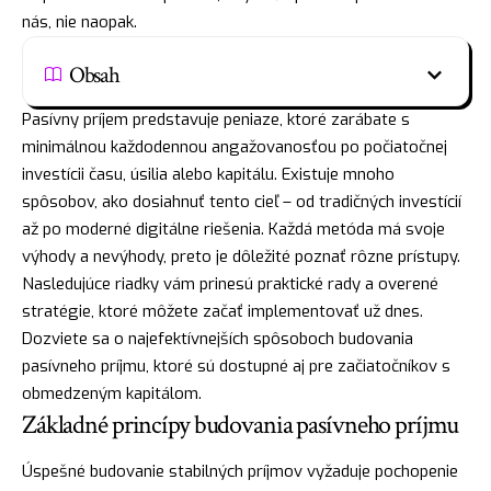
nás, nie naopak.
Obsah
Pasívny príjem predstavuje peniaze, ktoré zarábate s
minimálnou každodennou angažovanosťou po počiatočnej
investícii času, úsilia alebo kapitálu. Existuje mnoho
spôsobov, ako dosiahnuť tento cieľ – od tradičných investícií
až po moderné digitálne riešenia. Každá metóda má svoje
výhody a nevýhody, preto je dôležité poznať rôzne prístupy.
Nasledujúce riadky vám prinesú praktické rady a overené
stratégie, ktoré môžete začať implementovať už dnes.
Dozviete sa o najefektívnejších spôsoboch budovania
pasívneho príjmu, ktoré sú dostupné aj pre začiatočníkov s
obmedzeným kapitálom.
Základné princípy budovania pasívneho príjmu
Úspešné budovanie stabilných príjmov vyžaduje pochopenie