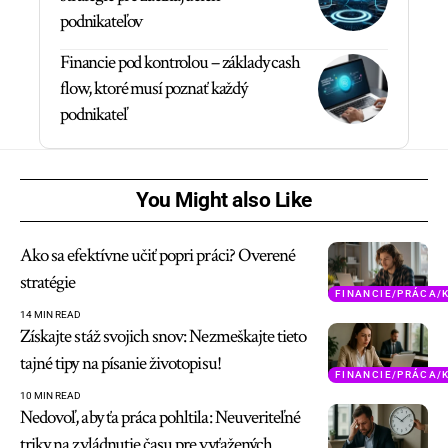
podnikateľov
Financie pod kontrolou – základy cash
flow, ktoré musí poznať každý
podnikateľ
You Might also Like
Ako sa efektívne učiť popri práci? Overené
stratégie
FINANCIE/PRÁCA/
14 MIN READ
Získajte stáž svojich snov: Nezmeškajte tieto
tajné tipy na písanie životopisu!
FINANCIE/PRÁCA/
10 MIN READ
Nedovoľ, aby ťa práca pohltila: Neuveriteľné
triky na zvládnutie času pre vyťažených