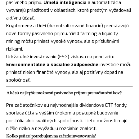
pasívneho príjmu.
Umelá inteligencia
a automatizácia
vytvárajú príležitosti v oblastiach, ktoré predtým vyžadovali
aktívnu účasť.
Kryptomeny a DeFi (decentralizované financie) predstavujú
nové formy pasívneho príjmu. Yield farming a liquidity
mining môžu priniesť vysoké výnosy, ale s príslušnými
rizikami.
Udržateľné investovanie (ESG) získava na popularite.
Environmentálne a sociálne zodpovedné
investície môžu
priniesť nielen finančné výnosy, ale aj pozitívny dopad na
spoločnosť.
Aké sú najlepšie možnosti pasívneho príjmu pre začiatočníkov?
Pre začiatočníkov sú najvhodnejšie dividendové ETF fondy,
sporiace účty s vyšším úrokom a postupné budovanie
portfólia akcií kvalitných spoločností. Tieto možnosti majú
nižšie riziko a nevyžadujú rozsiahle znalosti.
Koľko peňazí potrebujem na začatie investovania?