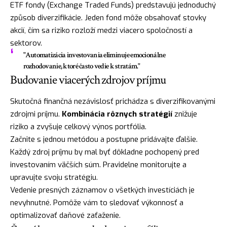
ETF fondy (Exchange Traded Funds) predstavujú jednoduchý
způsob diverzifikácie. Jeden fond môže obsahovať stovky
akcií, čím sa riziko rozloží medzi viacero spoločností a
sektorov.
"Automatizácia investovania eliminuje emocionálne
rozhodovanie, ktoré často vedie k stratám."
Budovanie viacerých zdrojov príjmu
Skutočná finančná nezávislosť prichádza s diverzifikovanými
zdrojmi príjmu.
Kombinácia rôznych stratégií
znižuje
riziko a zvyšuje celkový výnos portfólia.
Začnite s jednou metódou a postupne pridávajte ďalšie.
Každý zdroj príjmu by mal byť dôkladne pochopený pred
investovaním väčších súm. Pravidelne monitorujte a
upravujte svoju stratégiu.
Vedenie presných záznamov o všetkých investíciách je
nevyhnutné. Pomôže vám to sledovať výkonnosť a
optimalizovať daňové zaťaženie.