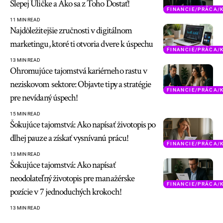
Slepej Uličke a Ako sa z Toho Dostať!
FINANCIE/PRÁCA/
11 MIN READ
Najdôležitejšie zručnosti v digitálnom
marketingu, ktoré ti otvoria dvere k úspechu
FINANCIE/PRÁCA/
13 MIN READ
Ohromujúce tajomstvá kariérneho rastu v
neziskovom sektore: Objavte tipy a stratégie
FINANCIE/PRÁCA/
pre nevídaný úspech!
15 MIN READ
Šokujúce tajomstvá: Ako napísať životopis po
dlhej pauze a získať vysnívanú prácu!
FINANCIE/PRÁCA/
13 MIN READ
Šokujúce tajomstvá: Ako napísať
neodolateľný životopis pre manažérske
FINANCIE/PRÁCA/
pozície v 7 jednoduchých krokoch!
13 MIN READ