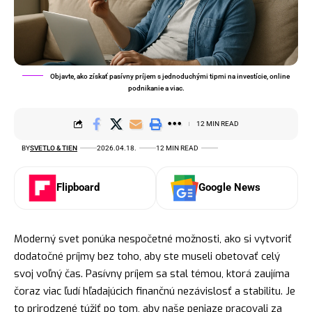
Objavte, ako získať pasívny príjem s jednoduchými tipmi na investície, online
podnikanie a viac.
12 MIN READ
BY
SVETLO & TIEN
2026.04.18.
12 MIN READ
Flipboard
Google News
Moderný svet ponúka nespočetné možnosti, ako si vytvoriť
dodatočné príjmy bez toho, aby ste museli obetovať celý
svoj voľný čas. Pasívny príjem sa stal témou, ktorá zaujíma
čoraz viac ľudí hľadajúcich finančnú nezávislosť a stabilitu. Je
to prirodzené túžiť po tom, aby naše peniaze pracovali za