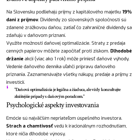
Na Slovensku podliehajú príjmy z kapitálového majetku
19%
dani z príjmov
. Dividendy zo slovenských spoločností sú
zdanené zrážkovou daňou, zatiaľ čo zahraničné dividendy sa
zdaňujú v daňovom priznaní.
Využite možnosti daňovej optimalizácie. Straty z predaja
cenných papierov môžete započítať proti ziskom.
Dlhodobé
držanie
akcií (viac ako 1 rok) môže priniesť daňové výhody.
Vedenie daňového denníka uľahčí prípravu daňového
priznania. Zaznamenávajte všetky nákupy, predaje a príjmy z
investícií.
"Daňová optimalizácia je legálna a žiaduca, ale vždy konzultujte
zložitejšie prípady s daňovým poradcom."
Psychologické aspekty investovania
Emócie sú najväčším nepriateľom úspešného investora.
Strach a chamtivosť
vedú k iracionálnym rozhodnutiam,
ktoré ničia dlhodobé výnosy.