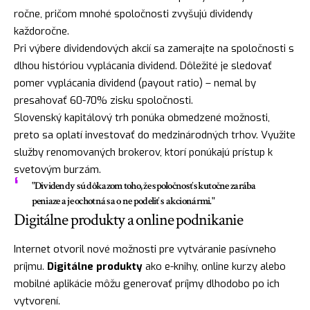
ročne, pričom mnohé spoločnosti zvyšujú dividendy
každoročne.
Pri výbere dividendových akcií sa zamerajte na spoločnosti s
dlhou históriou vyplácania dividend. Dôležité je sledovať
pomer vyplácania dividend (payout ratio) – nemal by
presahovať 60-70% zisku spoločnosti.
Slovenský kapitálový trh ponúka obmedzené možnosti,
preto sa oplatí investovať do medzinárodných trhov. Využite
služby renomovaných brokerov, ktorí ponúkajú prístup k
svetovým burzám.
"Dividendy sú dôkazom toho, že spoločnosť skutočne zarába
peniaze a je ochotná sa o ne podeliť s akcionármi."
Digitálne produkty a online podnikanie
Internet otvoril nové možnosti pre vytváranie pasívneho
príjmu.
Digitálne produkty
ako e-knihy, online kurzy alebo
mobilné aplikácie môžu generovať príjmy dlhodobo po ich
vytvorení.