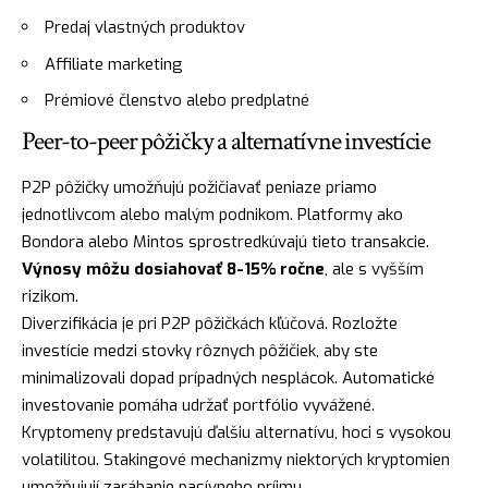
Predaj vlastných produktov
Affiliate marketing
Prémiové členstvo alebo predplatné
Peer-to-peer pôžičky a alternatívne investície
P2P pôžičky umožňujú požičiavať peniaze priamo
jednotlivcom alebo malým podnikom. Platformy ako
Bondora alebo Mintos sprostredkúvajú tieto transakcie.
Výnosy môžu dosiahovať 8-15% ročne
, ale s vyšším
rizikom.
Diverzifikácia je pri P2P pôžičkách kľúčová. Rozložte
investície medzi stovky rôznych pôžičiek, aby ste
minimalizovali dopad prípadných nesplácok. Automatické
investovanie pomáha udržať portfólio vyvážené.
Kryptomeny predstavujú ďalšiu alternatívu, hoci s vysokou
volatilitou. Stakingové mechanizmy niektorých kryptomien
umožňujují zarábanie pasívneho príjmu.