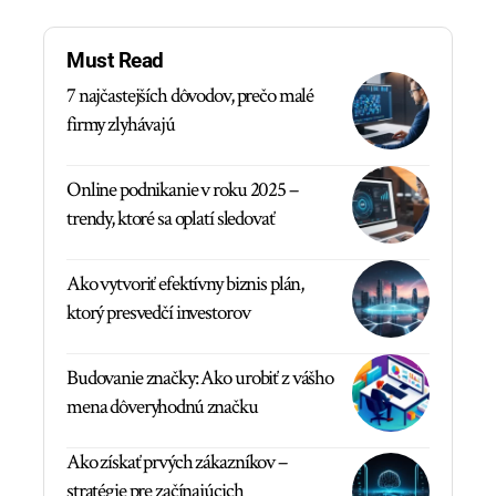
Must Read
7 najčastejších dôvodov, prečo malé
firmy zlyhávajú
Online podnikanie v roku 2025 –
trendy, ktoré sa oplatí sledovať
Ako vytvoriť efektívny biznis plán,
ktorý presvedčí investorov
Budovanie značky: Ako urobiť z vášho
mena dôveryhodnú značku
Ako získať prvých zákazníkov –
stratégie pre začínajúcich