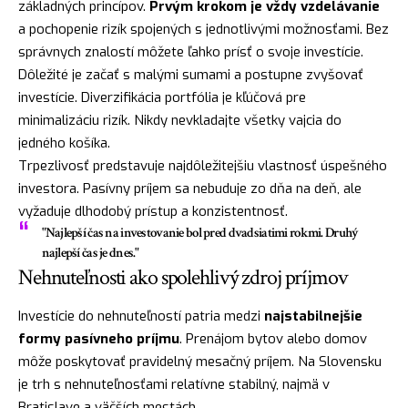
základných princípov.
Prvým krokom je vždy vzdelávanie
a pochopenie rizík spojených s jednotlivými možnosťami. Bez
správnych znalostí môžete ľahko prísť o svoje investície.
Dôležité je začať s malými sumami a postupne zvyšovať
investície. Diverzifikácia portfólia je kľúčová pre
minimalizáciu rizík. Nikdy nevkladajte všetky vajcia do
jedného košíka.
Trpezlivosť predstavuje najdôležitejšiu vlastnosť úspešného
investora. Pasívny príjem sa nebuduje zo dňa na deň, ale
vyžaduje dlhodobý prístup a konzistentnosť.
"Najlepší čas na investovanie bol pred dvadsiatimi rokmi. Druhý
najlepší čas je dnes."
Nehnuteľnosti ako spolehlivý zdroj príjmov
Investície do nehnuteľností patria medzi
najstabilnejšie
formy pasívneho príjmu
. Prenájom bytov alebo domov
môže poskytovať pravidelný mesačný príjem. Na Slovensku
je trh s nehnuteľnosťami relatívne stabilný, najmä v
Bratislave a väčších mestách.