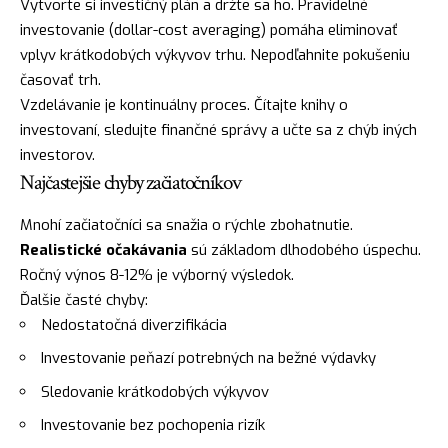
Vytvorte si investičný plán a držte sa ho. Pravidelné
investovanie (dollar-cost averaging) pomáha eliminovať
vplyv krátkodobých výkyvov trhu. Nepodľahnite pokušeniu
časovať trh.
Vzdelávanie je kontinuálny proces. Čítajte knihy o
investovaní, sledujte finančné správy a učte sa z chýb iných
investorov.
Najčastejšie chyby začiatočníkov
Mnohí začiatočníci sa snažia o rýchle zbohatnutie.
Realistické očakávania
sú základom dlhodobého úspechu.
Ročný výnos 8-12% je výborný výsledok.
Ďalšie časté chyby:
Nedostatočná diverzifikácia
Investovanie peňazí potrebných na bežné výdavky
Sledovanie krátkodobých výkyvov
Investovanie bez pochopenia rizík