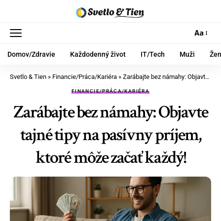
Aa
Domov/Zdravie
Každodenný život
IT/Tech
Muži
Že
Svetlo & Tien
»
Financie/Práca/Kariéra
»
Zarábajte bez námahy: Objavte tajné tipy na pasívny príjem, ktoré môže začať každý!
FINANCIE/PRÁCA/KARIÉRA
Zarábajte bez námahy: Objavte
tajné tipy na pasívny príjem,
ktoré môže začať každý!