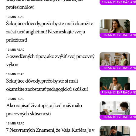
FINANCIE/PRÁCA/
profesionálov!
13 MIN READ
Šokujúce dôvody, prečo by ste mali okamžite
začať učiť angličtinu! Nezmeškajte svoju
FINANCIE/PRÁCA/
príležitosť!
13 MIN READ
5 osvedčených tipov, ako zvýšiť svoj pracovný
výkon
FINANCIE/PRÁCA/
10 MIN READ
Šokujúce dôvody, prečo by ste si mali
okamžite zaobstarať pedagogickú skúšku!
FINANCIE/PRÁCA/
13 MIN READ
Ako napísať životopis, aj keď máš málo
pracovných skúseností
FINANCIE/PRÁCA/
13 MIN READ
7 Nezvratných Znamení, že Vaša Kariéra Je v