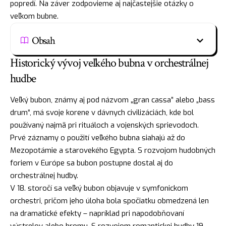
popredí. Na záver zodpovieme aj najčastejšie otázky o
veľkom bubne.
Obsah
Historický vývoj veľkého bubna v orchestrálnej
hudbe
Veľký bubon, známy aj pod názvom „gran cassa” alebo „bass
drum“, má svoje korene v dávnych civilizáciách, kde bol
používaný najmä pri rituáloch a vojenských sprievodoch.
Prvé záznamy o použití veľkého bubna siahajú až do
Mezopotámie a starovekého Egypta. S rozvojom hudobných
foriem v Európe sa bubon postupne dostal aj do
orchestrálnej hudby.
V 18. storočí sa veľký bubon objavuje v symfonickom
orchestri, pričom jeho úloha bola spočiatku obmedzená len
na dramatické efekty – napríklad pri napodobňovaní
výstrelov alebo hromu. S rozvojom romantickej hudby 19.