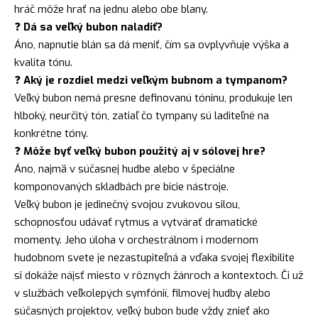
hráč môže hrať na jednu alebo obe blany.
❓
Dá sa veľký bubon naladiť?
Áno, napnutie blán sa dá meniť, čím sa ovplyvňuje výška a
kvalita tónu.
❓
Aký je rozdiel medzi veľkým bubnom a tympanom?
Veľký bubon nemá presne definovanú tóninu, produkuje len
hlboký, neurčitý tón, zatiaľ čo tympany sú laditeľné na
konkrétne tóny.
❓
Môže byť veľký bubon použitý aj v sólovej hre?
Áno, najmä v súčasnej hudbe alebo v špeciálne
komponovaných skladbách pre bicie nástroje.
Veľký bubon je jedinečný svojou zvukovou silou,
schopnosťou udávať rytmus a vytvárať dramatické
momenty. Jeho úloha v orchestrálnom i modernom
hudobnom svete je nezastupiteľná a vďaka svojej flexibilite
si dokáže nájsť miesto v rôznych žánroch a kontextoch. Či už
v službách veľkolepých symfónií, filmovej hudby alebo
súčasných projektov, veľký bubon bude vždy znieť ako