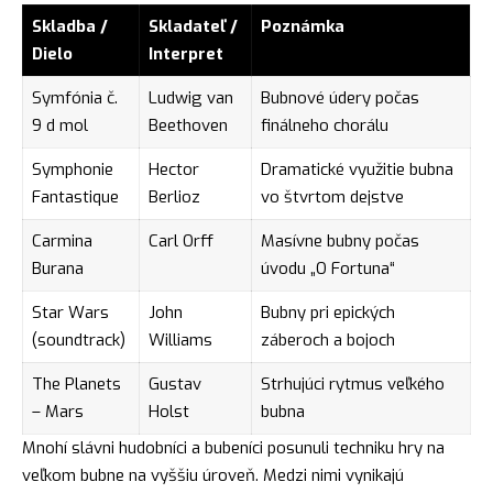
Skladba /
Skladateľ /
Poznámka
Dielo
Interpret
Symfónia č.
Ludwig van
Bubnové údery počas
9 d mol
Beethoven
finálneho chorálu
Symphonie
Hector
Dramatické využitie bubna
Fantastique
Berlioz
vo štvrtom dejstve
Carmina
Carl Orff
Masívne bubny počas
Burana
úvodu „O Fortuna“
Star Wars
John
Bubny pri epických
(soundtrack)
Williams
záberoch a bojoch
The Planets
Gustav
Strhujúci rytmus veľkého
– Mars
Holst
bubna
Mnohí slávni hudobníci a bubeníci posunuli techniku hry na
veľkom bubne na vyššiu úroveň. Medzi nimi vynikajú