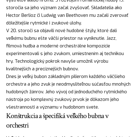
storočia sa jeho význam začal zvyšovať. Skladatelia ako
Hector Berlioz či Ludwig van Beethoven mu začali zverovať
dôležitejšie rytmické i zvukové úlohy.
V 20. storočí sa objavili nové hudobné štýly, ktoré dali
veľkému bubnu ešte väčší priestor na vyniknutie. Jazz,
filmová hudba a moderné orchestrálne kompozície
experimentovali s jeho zvukom, umiestnením aj technikou
hry. Technologický pokrok navyše umožnil výrobu
kvalitnejších a precíznejších bubnov.
Dnes je veľký bubon základným pilierom každého väčšieho
orchestra a jeho zvuk je neodmysliteľnou súčasťou mnohých
hudobných žánrov. Jeho vývoj od jednoduchého rytmického
nástroja po komplexný zvukový prvok je dôkazom jeho
všestrannosti a významu v hudobnom svete.
Konštrukcia a špecifiká veľkého bubna v
orchestri