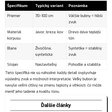
Špecifikum
Typický variant
Poznámka
Priemer
70–100 cm
Väčšie bubny = hlbší
zvuk
Materiál
Javor, breza, kov
Drevo dáva teplejší
korpusu
tón
Blana
Živočíšna,
Syntetika = stabilný
syntetická
zvuk
Stojan
Nastaviteľný
Pohodlie a stabilita
Tieto špecifiká nie sú náhodné: každý detail ovplyvňuje
výsledný zvuk a možnosti interpretácie. Veľký bubon je
navyše veľmi citlivý na zmenu teploty a vlhkosti, čo môže
meniť jeho ladenie a kvalitu tónu.
Ďalšie články