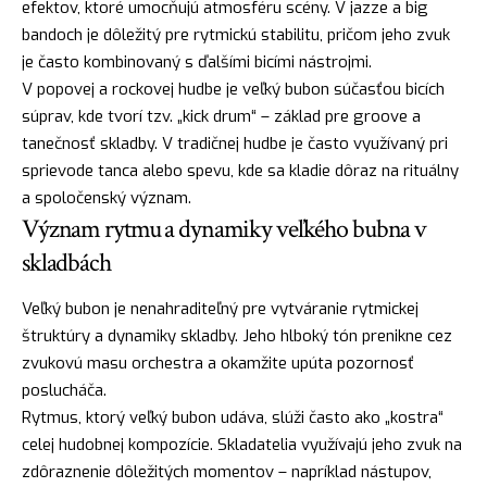
efektov, ktoré umocňujú atmosféru scény. V jazze a big
bandoch je dôležitý pre rytmickú stabilitu, pričom jeho zvuk
je často kombinovaný s ďalšími bicími nástrojmi.
V popovej a rockovej hudbe je veľký bubon súčasťou bicích
súprav, kde tvorí tzv. „kick drum“ – základ pre groove a
tanečnosť skladby. V tradičnej hudbe je často využívaný pri
sprievode tanca alebo spevu, kde sa kladie dôraz na rituálny
a spoločenský význam.
Význam rytmu a dynamiky veľkého bubna v
skladbách
Veľký bubon je nenahraditeľný pre vytváranie rytmickej
štruktúry a dynamiky skladby. Jeho hlboký tón prenikne cez
zvukovú masu orchestra a okamžite upúta pozornosť
poslucháča.
Rytmus, ktorý veľký bubon udáva, slúži často ako „kostra“
celej hudobnej kompozície. Skladatelia využívajú jeho zvuk na
zdôraznenie dôležitých momentov – napríklad nástupov,