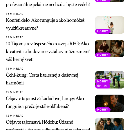
profesionálne pekárne nechcú, aby ste vedeli!
16 MIN READ
Konfeti delo: Ako funguje a ako ho môžeš
využiť kreatívne?
HOBBY
13 MIN READ
10 Tajomstiev úspešného rozvoja RPG: Ako
kreativita a budovanie vzťahov môžu zmeniť
HOBBY
váš herný svet!
11 MIN READ
Čchi-kung: Cesta k telesnej a duševnej
harmónii
HOBBY
ŠPORT
12 MIN READ
Objavte tajomstvá karbidovej lampy: Ako
funguje a prečo je stále obľúbená?
HOBBY
12 MIN READ
Objavte tajomstvá Hódobu: Úžasné
možnosti a tipy pre odborníkov aj zvedavcov!