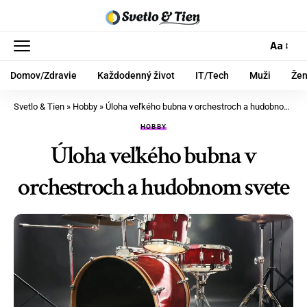
Aa
Domov/Zdravie
Každodenný život
IT/Tech
Muži
Že
Svetlo & Tien
»
Hobby
»
Úloha veľkého bubna v orchestroch a hudobnom svete
HOBBY
Úloha veľkého bubna v
orchestroch a hudobnom svete