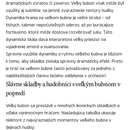
dramatických zvratov či záverov. Veľký bubon však môže byť
využitý aj subtílne, na jemné zvýraznenie textúry hudby.
Dynamika hrania na veľkom bubne je veľmi široká – od
tichých, takmer nepočuteľných úderov, až po burácajúce
fortissimo, ktoré môže doslova rozvibrovať sálu. Táto
dynamická škála dáva interpretovi veľký priestor na
vyjadrenie emócií a nuansovania.
Správne využitie dynamiky a rytmu veľkého bubna je kľúčom
k tomu, aby skladba získala správny dramatický efekt. Preto
je hráč na veľkom bubne často považovaný za jedného z
najdôležitejších členov bicieho oddelenia v orchestri.
Slávne skladby a hudobníci s veľkým bubnom v
popredí
Veľký bubon sa preslávil v mnohých ikonických skladbách a
vďaka výnimočným hráčom. Nasledujúca tabuľka ukazuje
niektoré z najvýraznejších momentov veľkého bubna v
dejinách hudby: