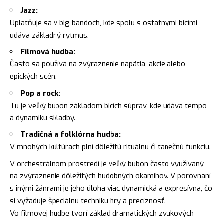
Jazz:
Uplatňuje sa v big bandoch, kde spolu s ostatnými bicími
udáva základný rytmus.
Filmová hudba:
Často sa používa na zvýraznenie napätia, akcie alebo
epických scén.
Pop a rock:
Tu je veľký bubon základom bicích súprav, kde udáva tempo
a dynamiku skladby.
Tradičná a folklórna hudba:
V mnohých kultúrach plní dôležitú rituálnu či tanečnú funkciu.
V orchestrálnom prostredí je veľký bubon často využívaný
na zvýraznenie dôležitých hudobných okamihov. V porovnaní
s inými žánrami je jeho úloha viac dynamická a expresívna, čo
si vyžaduje špeciálnu techniku hry a precíznosť.
Vo filmovej hudbe tvorí základ dramatických zvukových