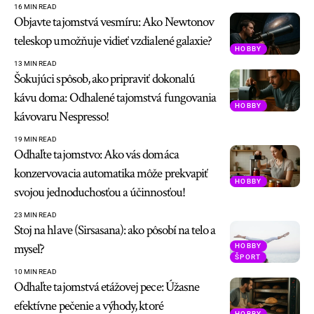
16 MIN READ
Objavte tajomstvá vesmíru: Ako Newtonov
teleskop umožňuje vidieť vzdialené galaxie?
HOBBY
13 MIN READ
Šokujúci spôsob, ako pripraviť dokonalú
kávu doma: Odhalené tajomstvá fungovania
HOBBY
kávovaru Nespresso!
19 MIN READ
Odhaľte tajomstvo: Ako vás domáca
konzervovacia automatika môže prekvapiť
HOBBY
svojou jednoduchosťou a účinnosťou!
23 MIN READ
Stoj na hlave (Sirsasana): ako pôsobí na telo a
myseľ?
HOBBY
ŠPORT
10 MIN READ
Odhaľte tajomstvá etážovej pece: Úžasne
efektívne pečenie a výhody, ktoré
HOBBY