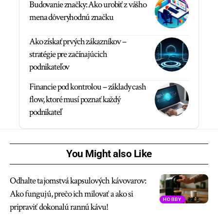
Budovanie značky: Ako urobiť z vášho
mena dôveryhodnú značku
Ako získať prvých zákazníkov –
stratégie pre začínajúcich
podnikateľov
Financie pod kontrolou – základy cash
flow, ktoré musí poznať každý
podnikateľ
You Might also Like
Odhalte tajomstvá kapsulových kávovarov:
Ako fungujú, prečo ich milovať a ako si
HOBBY
pripraviť dokonalú rannú kávu!