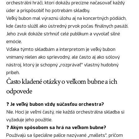
orchestrálni hráči, ktorí dokážu precízne načasovať každý
úder a prispôsobiť ho potrebám skladby.
Veľký bubon mal výraznú úlohu aj na koncertných pódiách,
kde často slúžil ako ústredný prvok počas finálnych pasáží.
Jeho zvuk dokáže strhnúť celé publikum a vyvolať silné
emócie.
Vďaka týmto skladbám a interpretom je veľký bubon
vnímaný nielen ako sprievodný, ale často aj ako sólový
nástroj, ktorý je schopný „rozprávať“ vlastný hudobný
príbeh.
Často kladené otázky o veľkom bubne a ich
odpovede
❓
Je veľký bubon vždy súčasťou orchestra?
Nie. Hoci je veľmi častý, nie každá orchestrálna skladba si
vyžaduje jeho použitie.
❓
Akým spôsobom sa hrá na veľkom bubne?
Používajú sa špeciálne palice nazývané „mallets“, pričom