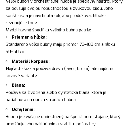
Veľký bubon v orchestrálnej hudbe je špeciálny nástroj, ktorý
sa odlišuje svojou robustnosťou a zvukovou silou. Jeho
konštrukcia je navrhnutá tak, aby produkoval hlboké,
rezonujúce tóny.
Medzi hlavné špecifiká veľkého bubna patria:
Priemer a hĺbka:
Štandardné veľké bubny majú priemer 70–100 cm a hĺbku
40–50 cm.
Materiál korpusu:
Najčastejšie sa používa drevo (javor, breza), ale nájdeme i
kovové varianty.
Blana:
Používa sa živočíšna alebo syntetická blana, ktorá je
natiahnutá na oboch stranách bubna.
Uchytenie:
Bubon je zvyčajne umiestnený na špeciálnom stojane, ktorý
umožňuje jeho nakláňanie a stabilitu počas hry.