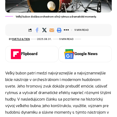
Veľký bubon dodáva orchestrom silný rytmus a dramatické momenty.
9 MIN READ
BY
SVETLO & TIEN
2025.08.31.
9 MIN READ
Flipboard
Google News
Veľký bubon patrí medzi najvýraznejšie a najvýznamnejšie
bicie nástroje v orchestrálnom i modernom hudobnom
svete. Jeho hromový zvuk dokáže prebudiť emócie, udávať
rytmus a vytvárať dramatické efekty naprieč rôznymi štýlmi
hudby. V nasledujúcom článku sa pozrieme na historický
vývoj veľkého bubna, jeho konštrukciu, využitie, význam pre
hudobnú dynamiku a slávne momenty s týmto nástrojom v