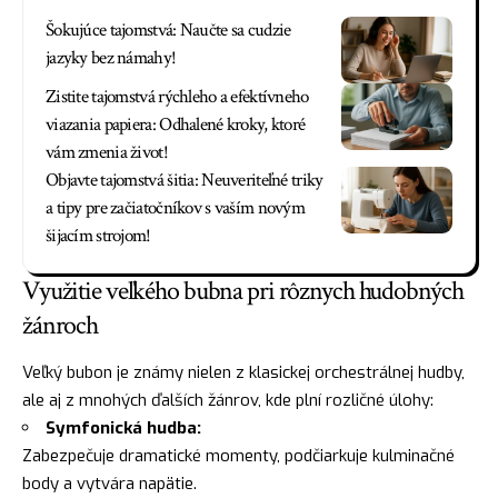
Šokujúce tajomstvá: Naučte sa cudzie
jazyky bez námahy!
Zistite tajomstvá rýchleho a efektívneho
viazania papiera: Odhalené kroky, ktoré
vám zmenia život!
Objavte tajomstvá šitia: Neuveriteľné triky
a tipy pre začiatočníkov s vaším novým
šijacím strojom!
Využitie veľkého bubna pri rôznych hudobných
žánroch
Veľký bubon je známy nielen z klasickej orchestrálnej hudby,
ale aj z mnohých ďalších žánrov, kde plní rozličné úlohy:
Symfonická hudba:
Zabezpečuje dramatické momenty, podčiarkuje kulminačné
body a vytvára napätie.