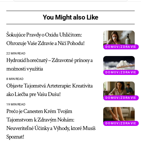
You Might also Like
Šokujúce Pravdy o Oxidu Uhličitom:
Ohrozuje Vaše Zdravie a Ničí Pohodu!
DOMOV/ZDRAVIE
22 MIN READ
Hydroxid horečnatý – Zdravotné prínosy a
možnosti využitia
DOMOV/ZDRAVIE
8 MIN READ
Objavte Tajomstvá Arteterapie: Kreativita
ako Liečba pre Vašu Dušu!
DOMOV/ZDRAVIE
19 MIN READ
Prečo je Canesten Krém Tvojím
Tajomstvom k Zdravým Nohám:
DOMOV/ZDRAVIE
Neuveriteľné Účinky a Výhody, ktoré Musíš
Spoznat!