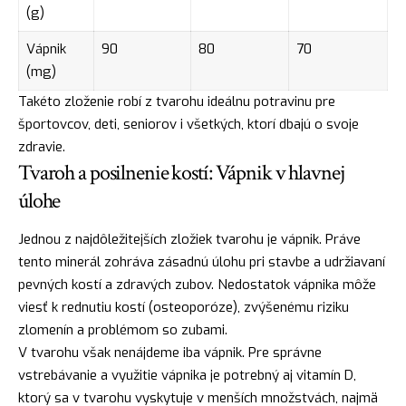
(g)
Vápnik
90
80
70
(mg)
Takéto zloženie robí z tvarohu ideálnu potravinu pre
športovcov, deti, seniorov i všetkých, ktorí dbajú o svoje
zdravie.
Tvaroh a posilnenie kostí: Vápnik v hlavnej
úlohe
Jednou z najdôležitejších zložiek tvarohu je vápnik. Práve
tento minerál zohráva zásadnú úlohu pri stavbe a udržiavaní
pevných kostí a zdravých zubov. Nedostatok vápnika môže
viesť k rednutiu kostí (osteoporóze), zvýšenému riziku
zlomenín a problémom so zubami.
V tvarohu však nenájdeme iba vápnik. Pre správne
vstrebávanie a využitie vápnika je potrebný aj vitamín D,
ktorý sa v tvarohu vyskytuje v menších množstvách, najmä