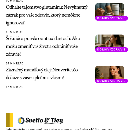
10 MIN READ
Odhaľte tajomstvo glutamínu: Nevyhnutný
zázrak pre vaše zdravie, ktorý nemôžete
DOMOV/ZDRAVIE
ignorovať!
15 MIN READ
Šokujúca pravda o antioxidantoch: Ako
môžu zmeniť váš život a ochrániť vaše
DOMOV/ZDRAVIE
zdravie!
24 MIN READ
Zázračný mandľový olej: Neuveríte, čo
dokáže s vašou pleťou a vlasmi!
DOMOV/ZDRAVIE
16 MIN READ
Informácie uvedené na tejto webovej stránke slúžia len na