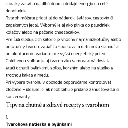
raňajky zasýtia na dlhú dobu a dodajú energiu na celé
dopoludnie.
Tvaroh môžete pridať aj do nátierok, šalátov, cestovín či
zapekaných jedál. Výborný je aj ako plnka do palaciniek,
koláčov alebo na pečenie cheesecakov.
Pre ľudí sledujúcich kalórie je vhodný najmä nízkotučný alebo
polotučný tvaroh, zatiaľ čo športovci a deti môžu siahnuť aj
po plnotučnom variante pre vyšší energetický príjem.
Obľúbenou voľbou je aj tvaroh ako samostatná desiata –
stačí ochutiť bylinkami, soľou, korením alebo na sladko s
trochou kakaa a medu.
Pri výbere tvarohu v obchode odporúčame kontrolovať
zloženie – ideálne je, ak neobsahuje pridané zahusťovadlá či
konzervanty.
Tipy na chutné a zdravé recepty s tvarohom
Tvarohová nátierka s bylinkami