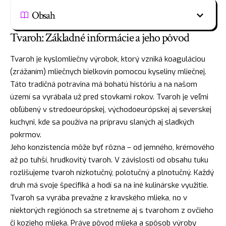
Obsah
Tvaroh: Základné informácie a jeho pôvod
Tvaroh je kyslomliečny výrobok, ktorý vzniká koaguláciou
(zrážaním) mliečnych bielkovín pomocou kyseliny mliečnej.
Táto tradičná potravina má bohatú históriu a na našom
území sa vyrábala už pred stovkami rokov. Tvaroh je veľmi
obľúbený v stredoeurópskej, východoeurópskej aj severskej
kuchyni, kde sa používa na prípravu slaných aj sladkých
pokrmov.
Jeho konzistencia môže byť rôzna – od jemného, krémového
až po tuhší, hrudkovitý tvaroh. V závislosti od obsahu tuku
rozlišujeme tvaroh nízkotučný, polotučný a plnotučný. Každý
druh má svoje špecifiká a hodí sa na iné kulinárske využitie.
Tvaroh sa vyrába prevažne z kravského mlieka, no v
niektorých regiónoch sa stretneme aj s tvarohom z ovčieho
či kozieho mlieka. Práve pôvod mlieka a spôsob výroby