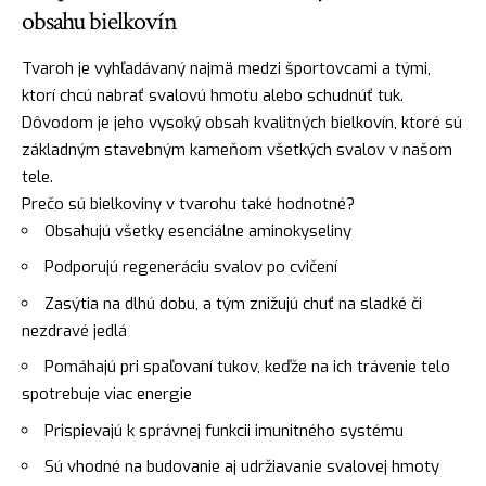
obsahu bielkovín
Tvaroh je vyhľadávaný najmä medzi športovcami a tými,
ktorí chcú nabrať svalovú hmotu alebo schudnúť tuk.
Dôvodom je jeho vysoký obsah kvalitných bielkovín, ktoré sú
základným stavebným kameňom všetkých svalov v našom
tele.
Prečo sú bielkoviny v tvarohu také hodnotné?
Obsahujú všetky esenciálne aminokyseliny
Podporujú regeneráciu svalov po cvičení
Zasýtia na dlhú dobu, a tým znižujú chuť na sladké či
nezdravé jedlá
Pomáhajú pri spaľovaní tukov, keďže na ich trávenie telo
spotrebuje viac energie
Prispievajú k správnej funkcii imunitného systému
Sú vhodné na budovanie aj udržiavanie svalovej hmoty