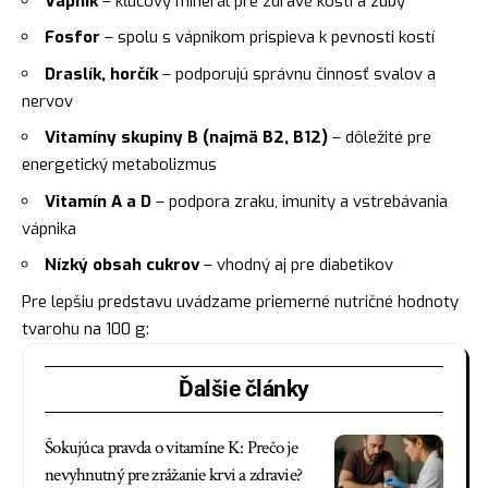
Vápnik
– kľúčový minerál pre zdravé kosti a zuby
Fosfor
– spolu s vápnikom prispieva k pevnosti kostí
Draslík, horčík
– podporujú správnu činnosť svalov a
nervov
Vitamíny skupiny B (najmä B2, B12)
– dôležité pre
energetický metabolizmus
Vitamín A a D
– podpora zraku, imunity a vstrebávania
vápnika
Nízký obsah cukrov
– vhodný aj pre diabetikov
Pre lepšiu predstavu uvádzame priemerné nutričné hodnoty
tvarohu na 100 g:
Ďalšie články
Šokujúca pravda o vitamíne K: Prečo je
nevyhnutný pre zrážanie krvi a zdravie?