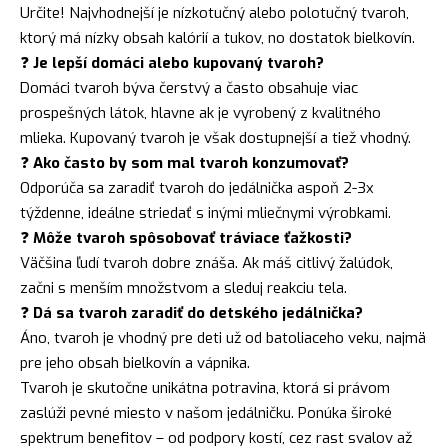
Určite! Najvhodnejší je nízkotučný alebo polotučný tvaroh,
ktorý má nízky obsah kalórií a tukov, no dostatok bielkovín.
❓
Je lepší domáci alebo kupovaný tvaroh?
Domáci tvaroh býva čerstvý a často obsahuje viac
prospešných látok, hlavne ak je vyrobený z kvalitného
mlieka. Kupovaný tvaroh je však dostupnejší a tiež vhodný.
❓
Ako často by som mal tvaroh konzumovať?
Odporúča sa zaradiť tvaroh do jedálnička aspoň 2-3x
týždenne, ideálne striedať s inými mliečnymi výrobkami.
❓
Môže tvaroh spôsobovať tráviace ťažkosti?
Väčšina ľudí tvaroh dobre znáša. Ak máš citlivý žalúdok,
začni s menším množstvom a sleduj reakciu tela.
❓
Dá sa tvaroh zaradiť do detského jedálnička?
Áno, tvaroh je vhodný pre deti už od batoliaceho veku, najmä
pre jeho obsah bielkovín a vápnika.
Tvaroh je skutočne unikátna potravina, ktorá si právom
zaslúži pevné miesto v našom jedálničku. Ponúka široké
spektrum benefitov – od podpory kostí, cez rast svalov až