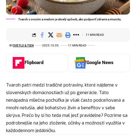
Tvaroh s ovocím a medom je skvelý spôsob, ako podporiť zdravie a imunitu.
11 MIN READ
BY
SVETLO & TIEN
2025.10.03.
11 MIN READ
Flipboard
Google News
Tvaroh patrí medzi tradičné potraviny, ktoré nájdeme v
slovenských domácnostiach už po generácie. Táto
nenápadná mliečna pochúťka je však často podceňovaná a
mnohí netušia, aké bohatstvo živín a benefitov v sebe
skrýva. Prečo by si ho teda mal jesť pravidelne? Pozrime sa
podrobnejšie na jeho zloženie, účinky a možnosti využitia v
každodennom jedálničku.