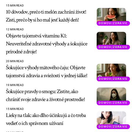
15 MIN READ
10 dôvodov, prečo ti melón zachráni život!
Zisti, prečo by si ho mal jesť každý deň!
DOMOV/ZDRAVIE
12 MIN READ
Objavte tajomstvá vitamínu K1:
Neuveriteľné zdravotné výhody a šokujúce
DOMOV/ZDRAVIE
prírodné zdroje!
20 MIN READ
Šokujúce výhody mätového čaju: Objavte
tajomstvá zdravia a sviežosti v jednej šálke!
DOMOV/ZDRAVIE
19 MIN READ
Šokujúce pravdy o smogu: Zistite, ako
chrániť svoje zdravie a životné prostredie!
DOMOV/ZDRAVIE
15 MIN READ
Lieky na tlak: ako dlho účinkujú a čo treba
vedieť o ich správnom užívaní
DOMOV/ZDRAVIE