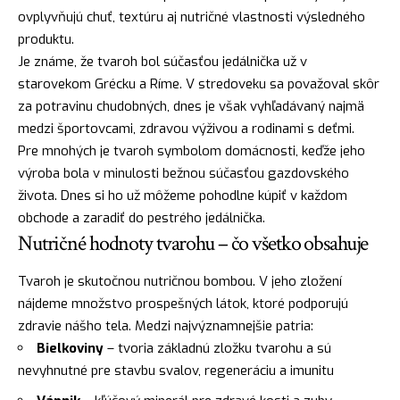
ovplyvňujú chuť, textúru aj nutričné vlastnosti výsledného
produktu.
Je známe, že tvaroh bol súčasťou jedálnička už v
starovekom Grécku a Ríme. V stredoveku sa považoval skôr
za potravinu chudobných, dnes je však vyhľadávaný najmä
medzi športovcami, zdravou výživou a rodinami s deťmi.
Pre mnohých je tvaroh symbolom domácnosti, keďže jeho
výroba bola v minulosti bežnou súčasťou gazdovského
života. Dnes si ho už môžeme pohodlne kúpiť v každom
obchode a zaradiť do pestrého jedálnička.
Nutričné hodnoty tvarohu – čo všetko obsahuje
Tvaroh je skutočnou nutričnou bombou. V jeho zložení
nájdeme množstvo prospešných látok, ktoré podporujú
zdravie nášho tela. Medzi najvýznamnejšie patria:
Bielkoviny
– tvoria základnú zložku tvarohu a sú
nevyhnutné pre stavbu svalov, regeneráciu a imunitu