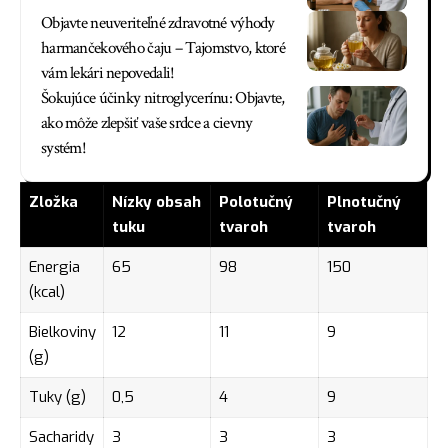
Objavte neuveriteľné zdravotné výhody
harmančekového čaju – Tajomstvo, ktoré
vám lekári nepovedali!
Šokujúce účinky nitroglycerínu: Objavte,
ako môže zlepšiť vaše srdce a cievny
systém!
Zložka
Nízky obsah
Polotučný
Plnotučný
tuku
tvaroh
tvaroh
Energia
65
98
150
(kcal)
Bielkoviny
12
11
9
(g)
Tuky (g)
0,5
4
9
Sacharidy
3
3
3