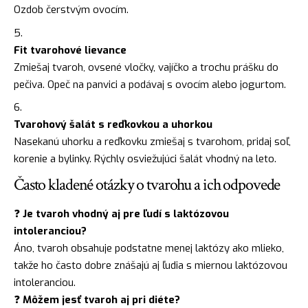
Ozdob čerstvým ovocím.
Fit tvarohové lievance
Zmiešaj tvaroh, ovsené vločky, vajíčko a trochu prášku do
pečiva. Opeč na panvici a podávaj s ovocím alebo jogurtom.
Tvarohový šalát s reďkovkou a uhorkou
Nasekanú uhorku a reďkovku zmiešaj s tvarohom, pridaj soľ,
korenie a bylinky. Rýchly osviežujúci šalát vhodný na leto.
Často kladené otázky o tvarohu a ich odpovede
❓
Je tvaroh vhodný aj pre ľudí s laktózovou
intoleranciou?
Áno, tvaroh obsahuje podstatne menej laktózy ako mlieko,
takže ho často dobre znášajú aj ľudia s miernou laktózovou
intoleranciou.
❓
Môžem jesť tvaroh aj pri diéte?