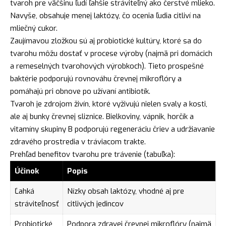
tvaroh pre väčšinu ľudí ľahšie stráviteľný ako čerstvé mlieko.
Navyše, obsahuje menej laktózy, čo ocenia ľudia citliví na
mliečný cukor.
Zaujímavou zložkou sú aj probiotické kultúry, ktoré sa do
tvarohu môžu dostať v procese výroby (najmä pri domácich
a remeselných tvarohových výrobkoch). Tieto prospešné
baktérie podporujú rovnováhu črevnej mikroflóry a
pomáhajú pri obnove po užívaní antibiotík.
Tvaroh je zdrojom živín, ktoré vyživujú nielen svaly a kosti,
ale aj bunky črevnej sliznice. Bielkoviny, vápnik, horčík a
vitamíny skupiny B podporujú regeneráciu čriev a udržiavanie
zdravého prostredia v tráviacom trakte.
Prehľad benefitov tvarohu pre trávenie (tabuľka):
Účinok
Popis
Ľahká
Nízky obsah laktózy, vhodné aj pre
stráviteľnosť
citlivých jedincov
Probiotické
Podpora zdravej črevnej mikroflóry (najmä