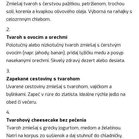
Zmiešaj tvaroh s čerstvou pažítkou, petržlenom, trochou
soli, korenia a kvapkou olivového oleja. Výborná na raňajky s
celozrnným chlebom.
Tvaroh s ovocím a orechmi
Polotučný alebo nízkotučný tvaroh zmiešaj s čerstvým
ovocím (napr. jahody, banán), pridaj lyžičku medu a posyp
nasekanými orechmi. Skvelý zdravý dezert alebo desiata.
Zapekané cestoviny s tvarohom
Uvarené cestoviny zmiešaj s tvarohom, vajíčkom a
bylinkami. Zapeč v rúre do zlatista. Ideálne rýchle jedlo na
obed či večeru.
Tvarohový cheesecake bez pečenia
Tvaroh zmiešaj s grécky jogurtom, medom a želatínou.
Natri na korpus zo sušienok a daj stuhnúť do chladničky.