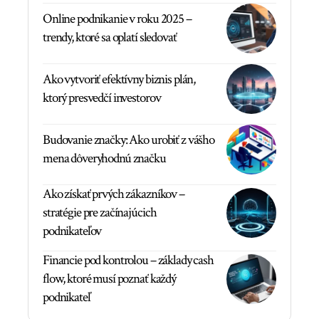
Online podnikanie v roku 2025 –
trendy, ktoré sa oplatí sledovať
Ako vytvoriť efektívny biznis plán,
ktorý presvedčí investorov
Budovanie značky: Ako urobiť z vášho
mena dôveryhodnú značku
Ako získať prvých zákazníkov –
stratégie pre začínajúcich
podnikateľov
Financie pod kontrolou – základy cash
flow, ktoré musí poznať každý
podnikateľ