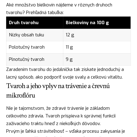
Aké množstvo bielkovín nájdeme v rôznych druhoch
tvarohu? Prehľadná tabuľka:
Druh tvarohu
Bielkoviny na 100 g
Nízky obsah tuku
12 g
Polotučný tvaroh
11 g
Plnotučný tvaroh
9 g
Zaradením tvarohu do jedálnička tak získate jednoduchý a
lacný spôsob, ako podporiť svoje svaly a celkovú vitalitu.
Tvaroh a jeho vplyv na trávenie a črevnú
mikroflóru
Nie je tajomstvom, že zdravé trávenie je základom
celkového zdravia. Tvaroh prispieva k správnej funkcii
zažívacieho traktu hneď z niekoľkých dôvodov.
Prvým je ľahká stráviteľnosť – vďaka procesu zakysania je