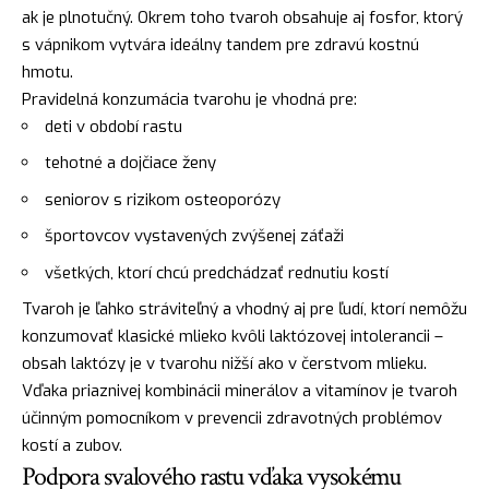
ak je plnotučný. Okrem toho tvaroh obsahuje aj fosfor, ktorý
s vápnikom vytvára ideálny tandem pre zdravú kostnú
hmotu.
Pravidelná konzumácia tvarohu je vhodná pre:
deti v období rastu
tehotné a dojčiace ženy
seniorov s rizikom osteoporózy
športovcov vystavených zvýšenej záťaži
všetkých, ktorí chcú predchádzať rednutiu kostí
Tvaroh je ľahko stráviteľný a vhodný aj pre ľudí, ktorí nemôžu
konzumovať klasické mlieko kvôli laktózovej intolerancii –
obsah laktózy je v tvarohu nižší ako v čerstvom mlieku.
Vďaka priaznivej kombinácii minerálov a vitamínov je tvaroh
účinným pomocníkom v prevencii zdravotných problémov
kostí a zubov.
Podpora svalového rastu vďaka vysokému