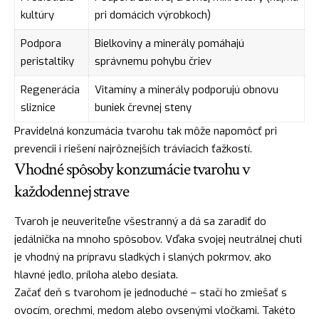
kultúry
pri domácich výrobkoch)
Podpora
Bielkoviny a minerály pomáhajú
peristaltiky
správnemu pohybu čriev
Regenerácia
Vitamíny a minerály podporujú obnovu
sliznice
buniek črevnej steny
Pravidelná konzumácia tvarohu tak môže napomôcť pri
prevencii i riešení najrôznejších tráviacich ťažkostí.
Vhodné spôsoby konzumácie tvarohu v
každodennej strave
Tvaroh je neuveriteľne všestranný a dá sa zaradiť do
jedálnička na mnoho spôsobov. Vďaka svojej neutrálnej chuti
je vhodný na prípravu sladkých i slaných pokrmov, ako
hlavné jedlo, príloha alebo desiata.
Začať deň s tvarohom je jednoduché – stačí ho zmiešať s
ovocím, orechmi, medom alebo ovsenými vločkami. Takéto