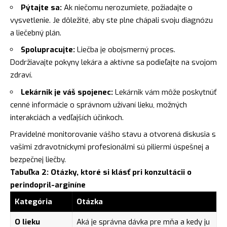
Pýtajte sa:
Ak niečomu nerozumiete, požiadajte o
vysvetlenie. Je dôležité, aby ste plne chápali svoju diagnózu
a liečebný plán.
Spolupracujte:
Liečba je obojsmerný proces.
Dodržiavajte pokyny lekára a aktívne sa podieľajte na svojom
zdraví.
Lekárnik je váš spojenec:
Lekárnik vám môže poskytnúť
cenné informácie o správnom užívaní lieku, možných
interakciách a vedľajších účinkoch.
Pravidelné monitorovanie vášho stavu a otvorená diskusia s
vašimi zdravotníckymi profesionálmi sú piliermi úspešnej a
bezpečnej liečby.
Tabuľka 2: Otázky, ktoré si klásť pri konzultácii o
perindopril-arginíne
Kategória
Otázka
O lieku
Aká je správna dávka pre mňa a kedy ju