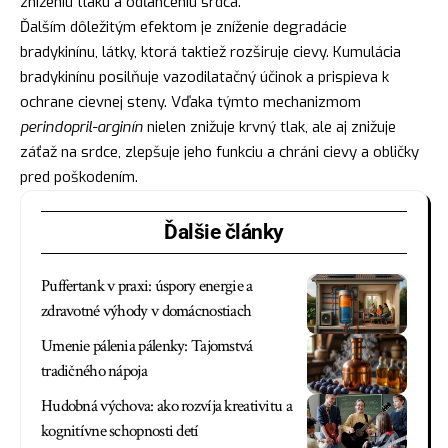
zníženiu tlaku a odľahčeniu srdca.
Ďalším dôležitým efektom je zníženie degradácie
bradykinínu, látky, ktorá taktiež rozširuje cievy. Kumulácia
bradykinínu posilňuje vazodilatačný účinok a prispieva k
ochrane cievnej steny. Vďaka týmto mechanizmom
perindopril-arginín
nielen znižuje krvný tlak, ale aj znižuje
záťaž na srdce, zlepšuje jeho funkciu a chráni cievy a obličky
pred poškodením.
Ďalšie články
Puffertank v praxi: úspory energie a
zdravotné výhody v domácnostiach
Umenie pálenia pálenky: Tajomstvá
tradičného nápoja
Hudobná výchova: ako rozvíja kreativitu a
kognitívne schopnosti detí