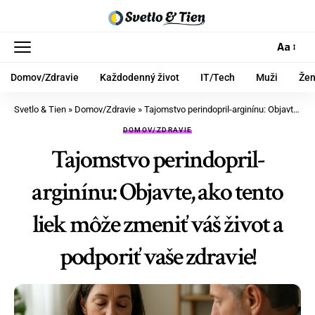
Aa
Domov/Zdravie
Každodenný život
IT/Tech
Muži
Že
Svetlo & Tien
»
Domov/Zdravie
»
Tajomstvo perindopril-arginínu: Objavte, ako tento liek môže zmeniť váš život a podporiť vaše zdravie!
DOMOV/ZDRAVIE
Tajomstvo perindopril-
arginínu: Objavte, ako tento
liek môže zmeniť váš život a
podporiť vaše zdravie!