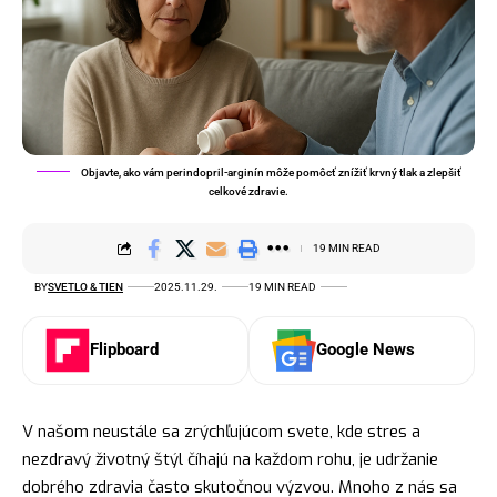
Objavte, ako vám perindopril-arginín môže pomôcť znížiť krvný tlak a zlepšiť
celkové zdravie.
19 MIN READ
BY
SVETLO & TIEN
2025.11.29.
19 MIN READ
Flipboard
Google News
V našom neustále sa zrýchľujúcom svete, kde stres a
nezdravý životný štýl číhajú na každom rohu, je udržanie
dobrého zdravia často skutočnou výzvou. Mnoho z nás sa