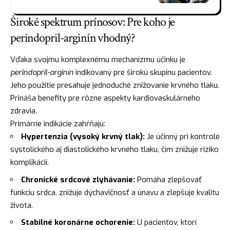
Široké spektrum prínosov: Pre koho je
perindopril-arginín vhodný?
Vďaka svojmu komplexnému mechanizmu účinku je
perindopril-arginín
indikovaný pre širokú skupinu pacientov.
Jeho použitie presahuje jednoduché znižovanie krvného tlaku.
Prináša benefity pre rôzne aspekty kardiovaskulárneho
zdravia.
Primárne indikácie zahŕňajú:
Hypertenzia (vysoký krvný tlak):
Je účinný pri kontrole
systolického aj diastolického krvného tlaku, čím znižuje riziko
komplikácií.
Chronické srdcové zlyhávanie:
Pomáha zlepšovať
funkciu srdca, znižuje dýchavičnosť a únavu a zlepšuje kvalitu
života.
Stabilné koronárne ochorenie:
U pacientov, ktorí