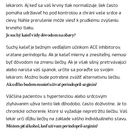
lekárom. Aj keď sa váš krvný tlak normalizuje, liek často
pomáha udržiavať ho pod kontrolou a chráni vaše srdce a
cievy. Náhle prerušenie môže viesť k prudkému zvýšeniu
krvného tlaku.
Je suchý kašeľ vždy dôvodom na obavy?
Suchý kašeľ je bežným vedľajším účinkom ACE inhibítorov,
vrátane perindoprilu. Ak je kašeľ mierny a znesiteľný, nemusí
byť dôvodom na zmenu liečby. Ak je však silný, pretrvávajúci
alebo narúša váš spánok, určite sa poraďte so svojím
lekárom. Možno bude potrebné zvážiť alternatívnu liečbu.
Ako dlho budem musieť užívať perindopril-arginín?
Väčšina pacientov s hypertenziou alebo srdcovým
zlyhávaním užíva tento liek dlhodobo, často doživotne. Je to
chronické ochorenie, ktoré si vyžaduje nepretržitú liečbu. Váš
lekár určí dĺžku liečby na základe vášho individuálneho stavu.
Môžem piť alkohol, keď užívam perindopril-arginín?