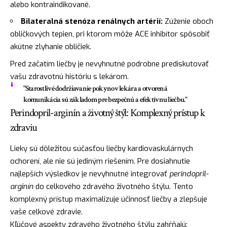
alebo kontraindikované.
Bilateralná stenóza renálnych artérií:
Zúženie oboch
obličkových tepien, pri ktorom môže ACE inhibítor spôsobiť
akútne zlyhanie obličiek.
Pred začatím liečby je nevyhnutné podrobne prediskutovať
vašu zdravotnú históriu s lekárom.
"Starostlivé dodržiavanie pokynov lekára a otvorená
komunikácia sú základom pre bezpečnú a efektívnu liečbu."
Perindopril-arginín a životný štýl: Komplexný prístup k
zdraviu
Lieky sú dôležitou súčasťou liečby kardiovaskulárnych
ochorení, ale nie sú jediným riešením. Pre dosiahnutie
najlepších výsledkov je nevyhnutné integrovať
perindopril-
arginín
do celkového zdravého životného štýlu. Tento
komplexný prístup maximalizuje účinnosť liečby a zlepšuje
vaše celkové zdravie.
Kľúčové aspekty zdravého životného štýlu zahŕňajú: