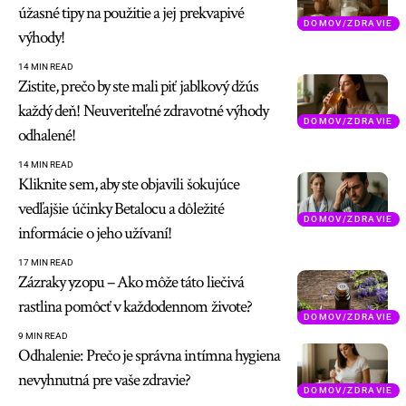
úžasné tipy na použitie a jej prekvapivé
DOMOV/ZDRAVIE
výhody!
14 MIN READ
Zistite, prečo by ste mali piť jablkový džús
každý deň! Neuveriteľné zdravotné výhody
DOMOV/ZDRAVIE
odhalené!
14 MIN READ
Kliknite sem, aby ste objavili šokujúce
vedľajšie účinky Betalocu a dôležité
DOMOV/ZDRAVIE
informácie o jeho užívaní!
17 MIN READ
Zázraky yzopu – Ako môže táto liečivá
rastlina pomôcť v každodennom živote?
DOMOV/ZDRAVIE
9 MIN READ
Odhalenie: Prečo je správna intímna hygiena
nevyhnutná pre vaše zdravie?
DOMOV/ZDRAVIE