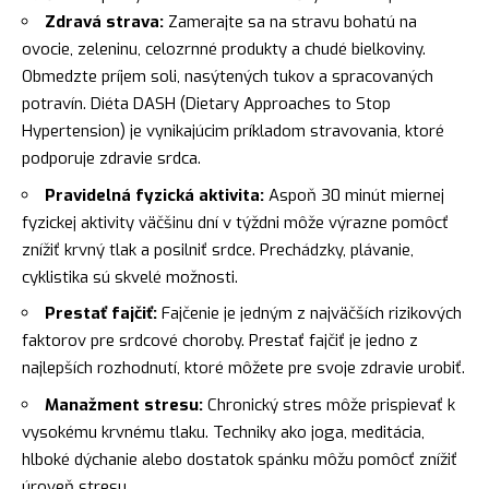
Zdravá strava:
Zamerajte sa na stravu bohatú na
ovocie, zeleninu, celozrnné produkty a chudé bielkoviny.
Obmedzte príjem soli, nasýtených tukov a spracovaných
potravín. Diéta DASH (Dietary Approaches to Stop
Hypertension) je vynikajúcim príkladom stravovania, ktoré
podporuje zdravie srdca.
Pravidelná fyzická aktivita:
Aspoň 30 minút miernej
fyzickej aktivity väčšinu dní v týždni môže výrazne pomôcť
znížiť krvný tlak a posilniť srdce. Prechádzky, plávanie,
cyklistika sú skvelé možnosti.
Prestať fajčiť:
Fajčenie je jedným z najväčších rizikových
faktorov pre srdcové choroby. Prestať fajčiť je jedno z
najlepších rozhodnutí, ktoré môžete pre svoje zdravie urobiť.
Manažment stresu:
Chronický stres môže prispievať k
vysokému krvnému tlaku. Techniky ako joga, meditácia,
hlboké dýchanie alebo dostatok spánku môžu pomôcť znížiť
úroveň stresu.