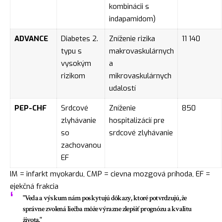
kombinácii s
indapamidom)
ADVANCE
Diabetes 2.
Zníženie rizika
11 140
typu s
makrovaskulárnych
vysokým
a
rizikom
mikrovaskulárnych
udalostí
PEP-CHF
Srdcové
Zníženie
850
zlyhávanie
hospitalizácií pre
so
srdcové zlyhávanie
zachovanou
EF
IM = infarkt myokardu, CMP = cievna mozgová príhoda, EF =
ejekčná frakcia
"Veda a výskum nám poskytujú dôkazy, ktoré potvrdzujú, že
správne zvolená liečba môže výrazne zlepšiť prognózu a kvalitu
života."