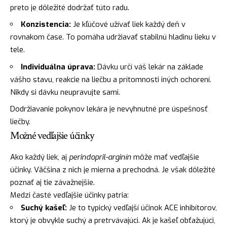
preto je dôležité dodržať túto radu.
Konzistencia:
Je kľúčové užívať liek každý deň v
rovnakom čase. To pomáha udržiavať stabilnú hladinu lieku v
tele.
Individuálna úprava:
Dávku určí váš lekár na základe
vášho stavu, reakcie na liečbu a prítomnosti iných ochorení.
Nikdy si dávku neupravujte sami.
Dodržiavanie pokynov lekára je nevyhnutné pre úspešnosť
liečby.
Možné vedľajšie účinky
Ako každý liek, aj
perindopril-arginín
môže mať vedľajšie
účinky. Väčšina z nich je mierna a prechodná. Je však dôležité
poznať aj tie závažnejšie.
Medzi časté vedľajšie účinky patria:
Suchý kašeľ:
Je to typický vedľajší účinok ACE inhibítorov,
ktorý je obvykle suchý a pretrvávajúci. Ak je kašeľ obťažujúci,