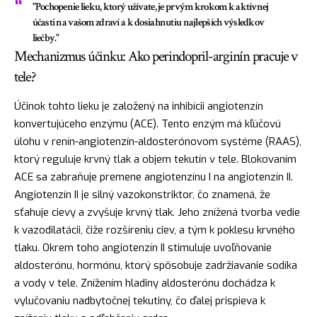
"Pochopenie lieku, ktorý užívate, je prvým krokom k aktívnej
účasti na vašom zdraví a k dosiahnutiu najlepších výsledkov
liečby."
Mechanizmus účinku: Ako perindopril-arginín pracuje v
tele?
Účinok tohto lieku je založený na inhibícii angiotenzín
konvertujúceho enzýmu (ACE). Tento enzým má kľúčovú
úlohu v renín-angiotenzín-aldosterónovom systéme (RAAS),
ktorý reguluje krvný tlak a objem tekutín v tele. Blokovaním
ACE sa zabraňuje premene angiotenzínu I na angiotenzín II.
Angiotenzín II je silný vazokonstriktor, čo znamená, že
sťahuje cievy a zvyšuje krvný tlak. Jeho znížená tvorba vedie
k vazodilatácii, čiže rozšíreniu ciev, a tým k poklesu krvného
tlaku. Okrem toho angiotenzín II stimuluje uvoľňovanie
aldosterónu, hormónu, ktorý spôsobuje zadržiavanie sodíka
a vody v tele. Znížením hladiny aldosterónu dochádza k
vylučovaniu nadbytočnej tekutiny, čo ďalej prispieva k