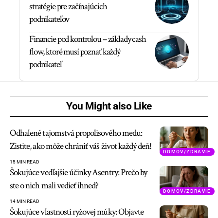
stratégie pre začínajúcich
podnikateľov
Financie pod kontrolou – základy cash
flow, ktoré musí poznať každý
podnikateľ
You Might also Like
Odhalené tajomstvá propolisového medu:
Zistite, ako môže chrániť váš život každý deň!
DOMOV/ZDRAVIE
15 MIN READ
Šokujúce vedľajšie účinky Asentry: Prečo by
ste o nich mali vedieť ihneď?
DOMOV/ZDRAVIE
14 MIN READ
Šokujúce vlastnosti ryžovej múky: Objavte