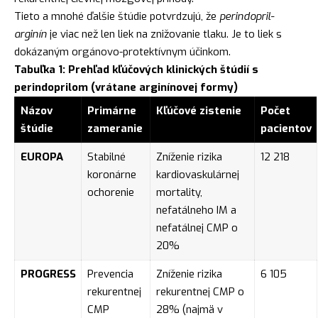
Tieto a mnohé ďalšie štúdie potvrdzujú, že
perindopril-
arginín
je viac než len liek na znižovanie tlaku. Je to liek s
dokázaným orgánovo-protektívnym účinkom.
Tabuľka 1: Prehľad kľúčových klinických štúdií s
perindoprilom (vrátane arginínovej formy)
Názov
Primárne
Kľúčové zistenie
Počet
štúdie
zameranie
pacientov
EUROPA
Stabilné
Zníženie rizika
12 218
koronárne
kardiovaskulárnej
ochorenie
mortality,
nefatálneho IM a
nefatálnej CMP o
20%
PROGRESS
Prevencia
Zníženie rizika
6 105
rekurentnej
rekurentnej CMP o
CMP
28% (najmä v