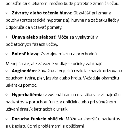
poraďte sa s lekárom, možno bude potrebné zmeniť liečbu.
Závraty alebo točenie hlavy:
Obzvlášť pri zmene
polohy (ortostatická hypotenzia), hlavne na začiatku liečby.
Odporúča sa vstávať pomaly.
Únava alebo slabosť:
Môže sa vyskytnúť v
počiatočných fázach liečby.
Bolesť hlavy:
Zvyčajne mierna a prechodná.
Menej časté, ale závažné vedľajšie účinky zahŕňajú:
Angioedém:
Závažná alergická reakcia charakterizovaná
opuchom tváre, pier, jazyka alebo hrdla. Vyžaduje okamžitú
lekársku pomoc.
Hyperkaliémia:
Zvýšená hladina draslíka v krvi, najmä u
pacientov s poruchou funkcie obličiek alebo pri súbežnom
užívaní draslík šetriacich diuretík.
Porucha funkcie obličiek:
Môže sa zhoršiť u pacientov
s už existujúcimi problémami s obličkami.