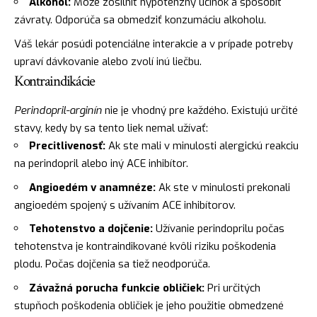
Alkohol:
Môže zosilniť hypotenzný účinok a spôsobiť
závraty. Odporúča sa obmedziť konzumáciu alkoholu.
Váš lekár posúdi potenciálne interakcie a v prípade potreby
upraví dávkovanie alebo zvolí inú liečbu.
Kontraindikácie
Perindopril-arginín
nie je vhodný pre každého. Existujú určité
stavy, kedy by sa tento liek nemal užívať:
Precitlivenosť:
Ak ste mali v minulosti alergickú reakciu
na perindopril alebo iný ACE inhibítor.
Angioedém v anamnéze:
Ak ste v minulosti prekonali
angioedém spojený s užívaním ACE inhibítorov.
Tehotenstvo a dojčenie:
Užívanie perindoprilu počas
tehotenstva je kontraindikované kvôli riziku poškodenia
plodu. Počas dojčenia sa tiež neodporúča.
Závažná porucha funkcie obličiek:
Pri určitých
stupňoch poškodenia obličiek je jeho použitie obmedzené