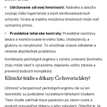
Udržiavanie zdravej hmotnosti:
Nadváha a obezita
zvyšujú riziko hypertenzie a iných kardiovaskulárnych
ochorení. Strata aj malého množstva hmotnosti môže mať
významný prínos.
Pravidelné lekárske kontroly:
Pravidelné návštevy
lekára a monitorovanie krvného tlaku, cholesterolu a
glukózy sú nevyhnutné. To umožňuje včasné odhalenie a
riešenie akýchkoľvek problémov.
Kombinácia
perindopril-arginínu
s týmito zmenami životného
štýlu môže viesť k výraznému zlepšeniu vášho zdravia a
prevencii budúcich komplikácií.
Klinické štúdie a dôkazy: Čo hovoria fakty?
Účinnosť a bezpečnosť
perindopril-arginínu
nie sú len
teoretické; sú podložené rozsiahlymi klinickými štúdiami.
Tieto štúdie zahŕňali tisíce pacientov po celom svete a
poskytli presvedčivé dôkazy o jeho výhodách. Dôležité je, že