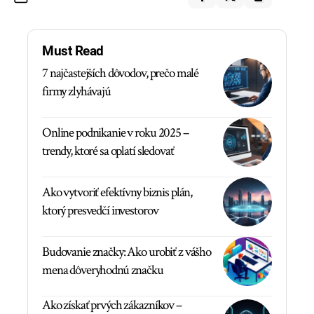
Must Read
7 najčastejších dôvodov, prečo malé
firmy zlyhávajú
Online podnikanie v roku 2025 –
trendy, ktoré sa oplatí sledovať
Ako vytvoriť efektívny biznis plán,
ktorý presvedčí investorov
Budovanie značky: Ako urobiť z vášho
mena dôveryhodnú značku
Ako získať prvých zákazníkov –