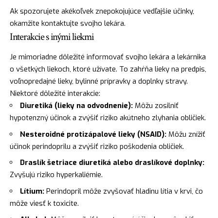
Ak spozorujete akékoľvek znepokojujúce vedľajšie účinky,
okamžite kontaktujte svojho lekára.
Interakcie s inými liekmi
Je mimoriadne dôležité informovať svojho lekára a lekárnika
o všetkých liekoch, ktoré užívate. To zahŕňa lieky na predpis,
voľnopredajné lieky, bylinné prípravky a doplnky stravy.
Niektoré dôležité interakcie:
Diuretiká (lieky na odvodnenie):
Môžu zosilniť
hypotenzný účinok a zvýšiť riziko akútneho zlyhania obličiek.
Nesteroidné protizápalové lieky (NSAID):
Môžu znížiť
účinok perindoprilu a zvýšiť riziko poškodenia obličiek.
Draslík šetriace diuretiká alebo draslíkové doplnky:
Zvyšujú riziko hyperkaliémie.
Lítium:
Perindopril môže zvyšovať hladinu lítia v krvi, čo
môže viesť k toxicite.