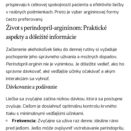
prispievajú k celkovej spokojnosti pacienta a efektivite liečby
v reálnych podmienkach. Preto je výber arginínovej formy
často preferovaný.
Život s perindopril-arginínom: Praktické
aspekty a dôležité informácie
Začlenenie akéhokoľvek lieku do dennej rutiny si vyžaduje
pochopenie jeho správneho užívania a možných dopadov.
Perindopril-arginín
nie je výnimkou. Je dôležité vedieť, ako ho
správne dávkovať, aké vedľajšie účinky očakávať a akým
interakciám sa vyhnúť.
Dávkovanie a podávanie
Liečba sa zvyčajne začína nízkou dávkou, ktorá sa postupne
zvyšuje. Cieľom je dosiahnuť optimálnu kontrolu krvného
tlaku s minimálnymi vedľajšími účinkami.
Frekvencia:
Zvyčajne sa užíva raz denne, ideálne ráno
pred jedlom. Jedlo môže ovplyvniť vstrebávanie perindoprilu,