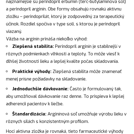
najznámejšie sú perindopril erbumín (terc-butylamínová soľ)
a perindopril arginín. Obe formy obsahujú rovnakú aktívnu
zložku – perindoprilát, ktorý je zodpovedný za terapeutický
účinok. Rozdiel spočíva v type soli, s ktorou je perindopril
viazaný.
Väzba na arginín prináša niekoľko výhod:
Zlepšená stabilita:
Perindopril arginín je stabilnejší v
rôznych podmienkach vlhkosti a teploty. To môže viesť k
dlhšej životnosti lieku a lepšej kvalite počas skladovania.
Praktické výhody:
Zlepšená stabilita môže znamenať
menej prísne požiadavky na skladovanie.
Jednoduchšie dávkovanie:
Často je formulovaný tak,
aby umožňoval dávkovanie raz denne. To prispieva k lepšej
adherencii pacientov k liečbe.
Štandardizácia:
Arginínová soľ umožňuje výrobu lieku v
rôznych silách s konzistentným profilom.
Hoci aktívna zložka je rovnaká, tieto farmaceutické výhody