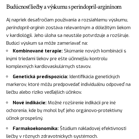
Budúcnosť liečby a výskumu s perindopril-arginínom
Aj napriek desaťročiam používania a rozsiahlemu výskumu,
perindopril-arginín
zostáva relevantným a dôležitým liekom
v kardiológii. Jeho úloha sa neustále potvrdzuje a rozširuje.
Budúci výskum sa môže zameriavať na:
Kombinované terapie:
Skúmanie nových kombinácií s
inými triedami liekov pre ešte účinnejšiu kontrolu
komplexných kardiovaskulárnych stavov.
Genetická predispozícia:
Identifikácia genetických
markerov, ktoré môžu predpovedať individuálnu odpoveď na
liečbu alebo riziko vedľajších účinkov.
Nové indikácie:
Možné rozšírenie indikácií pre iné
ochorenia, kde by mohol byť jeho orgánovo-protektívny
účinok prospešný.
Farmakoekonomika:
Štúdium nákladovej efektívnosti
liečby v rôznych zdravotníckych systémoch.