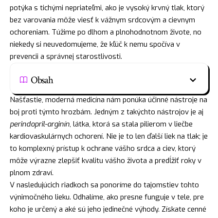
potýka s tichými nepriateľmi, ako je vysoký krvný tlak, ktorý
bez varovania môže viesť k vážnym srdcovým a cievnym
ochoreniam. Túžime po dlhom a plnohodnotnom živote, no
niekedy si neuvedomujeme, že kľúč k nemu spočíva v
prevencii a správnej starostlivosti.
Obsah
Našťastie, moderná medicína nám ponúka účinné nástroje na
boj proti týmto hrozbám. Jedným z takýchto nástrojov je aj
perindopril-arginín
, látka, ktorá sa stala pilierom v liečbe
kardiovaskulárnych ochorení. Nie je to len ďalší liek na tlak; je
to komplexný prístup k ochrane vášho srdca a ciev, ktorý
môže výrazne zlepšiť kvalitu vášho života a predĺžiť roky v
plnom zdraví.
V nasledujúcich riadkoch sa ponoríme do tajomstiev tohto
výnimočného lieku. Odhalíme, ako presne funguje v tele, pre
koho je určený a aké sú jeho jedinečné výhody. Získate cenné