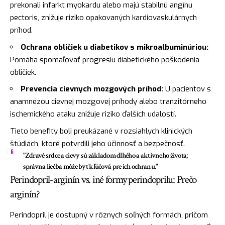
prekonali infarkt myokardu alebo majú stabilnú angínu
pectoris, znižuje riziko opakovaných kardiovaskulárnych
príhod.
Ochrana obličiek u diabetikov s mikroalbuminúriou:
Pomáha spomaľovať progresiu diabetického poškodenia
obličiek.
Prevencia cievnych mozgových príhod:
U pacientov s
anamnézou cievnej mozgovej príhody alebo tranzitórneho
ischemického ataku znižuje riziko ďalších udalostí.
Tieto benefity boli preukázané v rozsiahlych klinických
štúdiách, ktoré potvrdili jeho účinnosť a bezpečnosť.
"Zdravé srdce a cievy sú základom dlhého a aktívneho života;
správna liečba môže byť kľúčová pre ich ochranu."
Perindopril-arginín vs. iné formy perindoprilu: Prečo
arginín?
Perindopril je dostupný v rôznych soľných formách, pričom