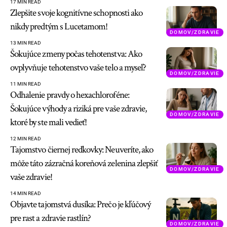
17 MIN READ
Zlepšite svoje kognitívne schopnosti ako
nikdy predtým s Lucetamom!
DOMOV/ZDRAVIE
13 MIN READ
Šokujúce zmeny počas tehotenstva: Ako
ovplyvňuje tehotenstvo vaše telo a myseľ?
DOMOV/ZDRAVIE
11 MIN READ
Odhalenie pravdy o hexachloroféne:
Šokujúce výhody a riziká pre vaše zdravie,
DOMOV/ZDRAVIE
ktoré by ste mali vedieť!
12 MIN READ
Tajomstvo čiernej reďkovky: Neuveríte, ako
môže táto zázračná koreňová zelenina zlepšiť
DOMOV/ZDRAVIE
vaše zdravie!
14 MIN READ
Objavte tajomstvá dusíka: Prečo je kľúčový
pre rast a zdravie rastlín?
DOMOV/ZDRAVIE