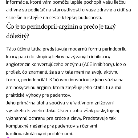
informácie, ktoré vám pomôžu lepšie pochopiť vašu liečbu,
aktívne sa podieľať na starostlivosti o vaše zdravie a cítiť sa
silnejšie a istejšie na ceste k lepšej budúcnosti.
Čo je to perindopril-arginín a prečo je taký
dôležitý?
Táto účinná látka predstavuje modernú formu perindoprilu,
ktorý patrí do skupiny liekov nazývaných inhibítory
angiotenzín konvertujúceho enzýmu (ACE inhibítory). Ide o
proliek, čo znamená, že sa v tele mení na svoju aktívnu
formu, perindoprilát. Kľúčovou inováciou je jeho väzba na
aminokyselinu arginín, ktorá zlepšuje jeho stabilitu a má
praktické výhody pre pacientov.
Jeho primárna úloha spočíva v efektívnom znižovaní
vysokého krvného tlaku. Okrem toho však poskytuje aj
významnú ochranu pre srdce a cievy. Predstavuje tak
komplexné riešenie pre pacientov s rôznymi
kardiovaskulárnymi problémami.