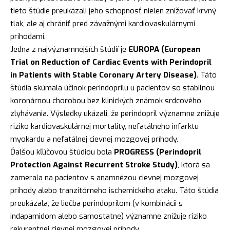
tieto štúdie preukázali jeho schopnosť nielen znižovať krvný
tlak, ale aj chrániť pred závažnými kardiovaskulárnymi
príhodami.
Jedna z najvýznamnejších štúdií je
EUROPA (European
Trial on Reduction of Cardiac Events with Perindopril
in Patients with Stable Coronary Artery Disease)
. Táto
štúdia skúmala účinok perindoprilu u pacientov so stabilnou
koronárnou chorobou bez klinických známok srdcového
zlyhávania. Výsledky ukázali, že perindopril významne znižuje
riziko kardiovaskulárnej mortality, nefatálneho infarktu
myokardu a nefatálnej cievnej mozgovej príhody.
Ďalšou kľúčovou štúdiou bola
PROGRESS (Perindopril
Protection Against Recurrent Stroke Study)
, ktorá sa
zamerala na pacientov s anamnézou cievnej mozgovej
príhody alebo tranzitórneho ischemického ataku. Táto štúdia
preukázala, že liečba perindoprilom (v kombinácii s
indapamidom alebo samostatne) významne znižuje riziko
rekurentnej cievnej mozgovej príhody.