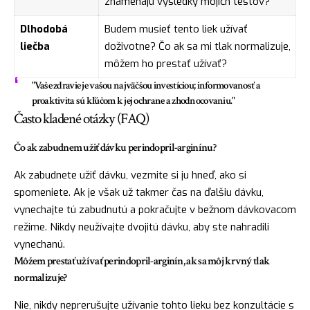
znamenajú výsledky mojich testov?
Dlhodobá
Budem musieť tento liek užívať
liečba
doživotne? Čo ak sa mi tlak normalizuje,
môžem ho prestať užívať?
"Vaše zdravie je vašou najväčšou investíciou; informovanosť a
proaktivita sú kľúčom k jej ochrane a zhodnocovaniu."
Často kladené otázky (FAQ)
Čo ak zabudnem užiť dávku perindopril-arginínu?
Ak zabudnete užiť dávku, vezmite si ju hneď, ako si
spomeniete. Ak je však už takmer čas na ďalšiu dávku,
vynechajte tú zabudnutú a pokračujte v bežnom dávkovacom
režime. Nikdy neužívajte dvojitú dávku, aby ste nahradili
vynechanú.
Môžem prestať užívať perindopril-arginín, ak sa môj krvný tlak
normalizuje?
Nie, nikdy neprerušujte užívanie tohto lieku bez konzultácie s